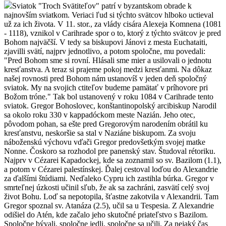
Sviatok "Troch Svätiteľov" patrí v byzantskom obrade k najnovším sviatkom. Veriaci ľud si týchto svätcov hlboko uctieval už za ich života. V 11. stor., za vlády cisára Alexeja Komnena (1081 - 1118), vznikol v Carihrade spor o to, ktorý z týchto svätcov je pred Bohom najväčší. V tedy sa biskupovi Jánovi z mesta Euchataiti, zjavilli svätí, najprv jednotlivo, a potom spoločne, mu povedali: "Pred Bohom sme si rovní. Hlásali sme mier a usilovali o jednotu kresťanstva. A teraz si prajeme pokoj medzi kresťanmi. Na dôkaz našej rovnosti pred Bohom nám ustanovíš v jeden deň spoločný sviatok. My na svojich ctiteľov budeme pamätať v príhovore pri Božom tróne." Tak bol ustanovený v roku 1084 v Carihrade tento sviatok. Gregor Bohoslovec, konštantinopolský arcibiskup Narodil sa okolo roku 330 v kappadóckom meste Nazián. Jeho otec, pôvodom pohan, sa ešte pred Gregorovým narodením obrátil ku kresťanstvu, neskoršie sa stal v Naziáne biskupom. Za svoju náboženskú výchovu vďači Gregor predovšetkým svojej matke Nonne. Čoskoro sa rozhodol pre panenský stav. Študoval rétoriku. Najprv v Cézarei Kapadockej, kde sa zoznamil so sv. Bazilom (1.1), a potom v Cézarei palestínskej. Ďalej cestoval loďou do Alexandrie za ďalšími štúdiami. Neďaleko Cypru ich zastihla búrka. Gregor v smrteľnej úzkosti učinil sľub, že ak sa zachráni, zasvätí celý svoj život Bohu. Loď sa nepotopila, šťastne zakotvila v Alexandrii. Tam Gregor spoznal sv. Atanáza (2.5), učil sa u Tespesia. Z Alexandrie odišiel do Atén, kde začalo jeho skutočné priateľstvo s Bazilom. Spoločne bývali, spoločne jedli, spoločne sa učili. Za nejaký čas predstihli svojich učiteľov. Podľa slov sv. Gregora, poznali len dve cesty: jedná z nich viedla do chrámu a druhá do školy. Keď sv. Bazil odišiel do Egypta, zostal Gregor v Aténach, kde prijal miesto učiteľa. Tu ho zastihla správa o povýšení jeho otca na naziánsky biskupský stolec. Aby mu mohol pomáhať, vrátil sa Gregor roku 359 do Naziánu, kde ho otec pokrstil. Čo skoro v Gregorovi zavládla túžba po mníšskom živote. Odišiel k sv. Bazilovi do pontskej púšte. Jeho pobyt tam netrval dlho. Roku 361 ho otec zavolal, aby mu pomohol spravovať biskupstvo. Po návrate do Naziánu ho otec proti jeho vôli vysvätil na kňaza. Aktívny život ho však neuspokojoval, preto sa znovu utiahol do samoty. Keď sa dozvedel, že jeho otec z neznalosti podpísal poloariánsku teologickú formulu, čo vyvolalo pobúrenie zo strany mníchov. Vrátil sa, aby mu pomohol, aby verejne vyznal dogmatické ustanovenie nicejského koncilu. Gregor sa ďalších 10 rokov venoval pastierskej a kazateľskej činnosti. Nová etapa v Gregorovom živote nastala vtedy, keď sa sv. Bazil stal v roku 370 cézarejským arcibiskupom, a tým metropolitom celej Kappadócie. Ariánsky cisár Valens chcel obmedziť Bazilov vplyv. Preto rozdelil Kappádociu na dve metropoly. Bzail chcel oslabiť tento zásah, preto vytvoril niekoľko nových biskupstiev. Nalehal na Gregora, aby prevzal vedenie sasimského biskupstva. Kaď odmietol, Bazil prišiel do Naziánu roku 372 a Gregora proti jeho vôli vysvätil na biskupa. Ten neskôr odišiel da Sasimy. Bol sklamaný, pretože kraj bol nehostinný, bez lesov a vody, mesto bolo v horách, plné obchodníkov a cudzích ľudí. Rozhorčený Gregor napísal Bazilovi: "Z nášho priateľstva som sa naučil, ž e človek nemá dôverovať žiadnému priateľovi." Keď si tyánsky arcibiskup robil nároky na Sasimu, Gregor sa rád vzdal tohto miesta. Nevykonajúc v Sasime ani jedinú bohoslužbu vrátil sa k svojmu takmer 100 ročnému otcovi. Po smrti rodičov (roku 374) odišiel do monastiera sv. Tekly v isaurskej Leleucii, kde začal žiť v tichosti a rozjímaní, tak ako si to vždy predstavoval. Tam ho zastihla aj správa o smrti sv. Bazila. Po smrti cisára Valensa (r 378) prosili carihradskí pravoverní katolíci Gregora, aby prišiel do hlavného mesta a spravoval arcibiskupstvo. Ke prišiel do carihradu, našiel tu neutíšené pomery. Pravoverní boli v menšine, nemali ani vlastný chrám. Preto im zriadil kaplnku, ktorú nazval "Anastasis" (vzkriesenie). Tu predniesol svoje známe teologické prednášky o Najsvätejšej Trojici. Čoskoro začali chodiť ku Gregorovi heretici, pohania a židia. Zriekali sa svojich omylov. Biskup ich privádzal do Cirkvi. Čoskoro heretici začali strojiť proti Gregorovi úklady. Ohovárali ho, napadali jeho poslucháčov, snažili sa proti nemu pobúriť ľud, dokonca mu chceli siahnuť na život. Svätec však vytrval, nikdy neklesal na duchu. V r380 vstúpil do mesta cisár Teodóz a odovzdal katolíkom všetky vyznamnejšie chrámy, ktoré im boli odňaté pred 40 rokmi. Gregorovi neubližovali len nepriatelia viery, ale aj vlastní.Egyptskí biskupi, ktorí s nim boli v spoločenstve, vysvetili za carihradského biskupa akéhosi Maxima, človeka pochybných mravov. Neskoršie Maxima síce vyhnali, ale na určitú dobu našiel záštitu v Ríme, kde boli zle informovaní. Keď Gregor onemocnel chcel opustiť carihradskú katedru, ale ľud ho zadržal slovami: "Spoločne s tebou odíde aj Trojica." A tak zostal až do II. všeobecného koncilu v Carihrade (r381), kde mala byť riešená otázka nástupcu posledného carihradského biskupa. Na koncile bol Gregor potvrdený vo funkcii a po smrti biskupa Melécia (12.2) sa stal aj predsedom snemu. Gregor sa však rozišiel s väčšinou účastníkov v názore na tzv. "Antiochijský rozkol." Preto sa proti nemu obrátila dávna nenávisť. Mnohí ho začali obviňovať, že v boji s arianizmom nepovolal svetskú moc. Nakoniec bola vyzdvihnutá i otázka právoplatnosti Gregorovho biskupského pôsobenia v Carihrade, keďže sa úradne nezriekol Sasimského biskupstva. Pritom jeho nepriatelia zamlčovali, že ide o intrigy. Keď Gregor videl rozdvojenie, vystúpil na koncile a riekol: "Muži a bratia vo vedení svätého Kristovho stáda! Hanbite sa! Druhých máte učiť, aby zachovávali pokoj, a pritom sa hádate medzi sebou! Ako môžete iných utvrdzovať v jednote, ak nie ste jednotní medzi sebou? Ja vás však prosím pred jednopodstatnou Trojicou, aby ste sa uznierili, žili vo vzájomnej láske, aby ste jednotne mohli riešiť cirkevné otázky. Ak som vinný za vaše rozdelenie, nie som nijako dôstojnejší ako prokor Jonáš. Vyhoďte ma z lode, búrka tak prestane. A keď nenesiem vinu za túto búrku, i tak som ochotný trpieť ak to chcete. Len sa zmierte medzi sebou, a buďte jednej mysle. Zvrhnite ma zo stolca, vyžeňte z mesta, no len milujte pravdu a pokoj!" Po týchto slovách Gregor opustil koncil i Carihrad. Odišiel do Naziánu, kde viedol biskupstvo do r 383. V tom roku tam bol za biskupa ustanovený Eulálius. Gregor sa r 383 usadil na majetku v Ariante, ktorý zdedil po rodičoch. Tam konečne mal kľud. Jeho jedinou rozkošou bola záhradka, studnička a tmavý les. Tam napísal väčšinu svojich básni a listov. Svoj život ukončil r 389. S poctami bol pochovaný v Naziáne. Jeho pozostatky boli boli r 950 prenesené do Carihradu, odkiaľ sa ich časť dostala do Ríma, kde sú uložené v Bazilike sv. Petra. Svätý Bazil Veľký, arcibiskup kapadóckej Cézarey V staroveku vynikala vysokou vzdelanosťou obyvateľstva predovšetkým Kapadócia (Kappadokia), východná časť Malej Ázie, dnešného Turecka. V jej hlavnom meste Cézarea (Kaisareia) bývali aj Bazil a Emmélia, manželia svätého života (pamiatka 8. alebo 30. mája, v Rusku 1. januára). Pochádzali z popredných rodov s bohatou kresťanskou tradíciou a mali desať detí. Dcéra Makrína sa rozhodla po nečakanej smrti snúbenca pre mníšsky život a uctievame ju ako svätú (liturgická pamiatka 19. júla), ďalšie štyri dcéry sa vydali. Spomedzi piatich synov jeden zomrel krátko po narodení, Naukratios bol prísnym askétom a je vyhlásený za svätého (pamiatka 8. júna), ďalší traja synovia sa stali biskupmi a aj ich považujeme za svätých: Bazil dostal prívlastok Veľký (liturgická pamiatka 1. a 30. januára)a bol biskupom v Cézarei, Peter v Sebastei (pamiatka 9. januára) a Gregor v Nysse (liturgická pamiatka 10. januára). Bazil (Basileos), v slovanskej podobe tiež Vasil, sa narodil okolo roku 330. Otec sa venoval nielen jeho kresťanskej formácii, ale aj vzdelávaniu. Silne ho ovplyvnila stará matka Makrína, totiž Makrína Staršia, žiačka svätého Gregora Divotvorcu, neocézarejského biskupa (liturgická pamiatka 17. novembra), ktorú tiež považujeme za svätú (pamiatka 30. mája). Budúci svätec študoval najprv v rodnej Cézarei, potom u slávneho sofistu Libania v Konštantínopole, a napokon u viacerých vychýrených učiteľov v Aténach. Tam sa spoznal s budúcim cisárom Juliánom Odpadlíkom (361 – 363) a tam sa zrodilo jeho hlboké priateľstvo so svätým Gregorom Teológom (liturgická pamiatka 25. a 30. januára), neskorším konštantínopolským patriarchom (379 – 381). Okolo roku 356 sa vrátil do Cézarey a pôsobil ako učiteľ rétoriky. V tom čase sa objavili u Bazila sklony k namyslenosti, no jeho sestra Makrína ho „priviedla k rozumu“, a dokonca v ňom prebudila túžbu po živote zasvätenom Bohu. Bazil preto vycestoval do Egypta, aby sa zoznámil s poprednými učiteľmi duchovnosti, akými boli Pachómios Veľký (liturgická pamiatka 15. mája) a Makarios Egyptský (liturgická pamiatka 19. januára). Na svojej zastávke v Aténach priviedol ku kresťanskej viere svojho niekdajšieho učiteľa Ebbula. V Jeruzaleme prijal svätý krst (v tom čase sa bežne odkladal na obdobie dospelosti), v Antiochii bol vysvätený na diakona a veľa sa venoval vysvetľovaniu Svätého písma. Po krátkom čase sa vrátil do Cézarey, kde ho miestny arcibiskup Eusebios vysvätil na kňaza. Jeho úspechy však vyvolali hierarchovu žiarlivosť, preto sa Bazil utiahol na rodinný pozemok Annisoi (dnes oproti dedinke Sunisa-Uluköy) a venoval sa vlastnému duchovnému rastu. Zhromaždil okolo seba viacerých mužov, okrem iného aj svojho priateľa Gregora Teológa, a napísal pravidlá spoločného mníšskeho života, ktorými sa veľká časť východných mníchov riadi dodnes a ktorými sa inšpiroval aj svätý Benedikt (liturgická pamiatka 14. marca) pri zostavovaní pravidiel života západných rehoľníkov – benediktínov. Po istom čase arcibiskup Eusebios oľutoval svoje správanie a požiadal Bazila, aby sa vrátil a pomohol mu v zápase proti arianizmu (mylné učenie, p