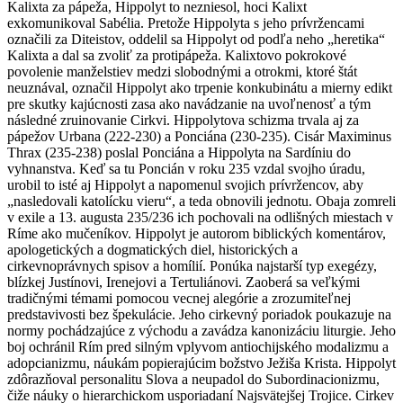
Kalixta za pápeža, Hippolyt to nezniesol, hoci Kalixt
exkomunikoval Sabélia. Pretože Hippolyta s jeho prívržencami
označili za Diteistov, oddelil sa Hippolyt od podľa neho „heretika“
Kalixta a dal sa zvoliť za protipápeža. Kalixtovo pokrokové
povolenie manželstiev medzi slobodnými a otrokmi, ktoré štát
neuznával, označil Hippolyt ako trpenie konkubinátu a mierny edikt
pre skutky kajúcnosti zasa ako navádzanie na uvoľnenosť a tým
následné zruinovanie Cirkvi. Hippolytova schizma trvala aj za
pápežov Urbana (222-230) a Ponciána (230-235). Cisár Maximinus
Thrax (235-238) poslal Ponciána a Hippolyta na Sardíniu do
vyhnanstva. Keď sa tu Poncián v roku 235 vzdal svojho úradu,
urobil to isté aj Hippolyt a napomenul svojich prívržencov, aby
„nasledovali katolícku vieru“, a teda obnovili jednotu. Obaja zomreli
v exile a 13. augusta 235/236 ich pochovali na odlišných miestach v
Ríme ako mučeníkov. Hippolyt je autorom biblických komentárov,
apologetických a dogmatických diel, historických a
cirkevnoprávnych spisov a homílií. Ponúka najstarší typ exegézy,
blízkej Justínovi, Irenejovi a Tertuliánovi. Zaoberá sa veľkými
tradičnými témami pomocou vecnej alegórie a zrozumiteľnej
predstavivosti bez špekulácie. Jeho cirkevný poriadok poukazuje na
normy pochádzajúce z východu a zavádza kanonizáciu liturgie. Jeho
boj ochránil Rím pred silným vplyvom antiochijského modalizmu a
adopcianizmu, náukám popierajúcim božstvo Ježiša Krista. Hippolyt
zdôrazňoval personalitu Slova a neupadol do Subordinacionizmu,
čiže náuky o hierarchickom usporiadaní Najsvätejšej Trojice. Cirkev