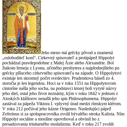
Jeho meno má grécky pôvod a znamená
„osloboditeľ koní“. Cirkevný spisovateľ a protipápež Hippolyt
pochádzal pravdepodobne z Malej Ázie alebo Alexandrie. Bol
žiakom Ireneja z Lyonu, učeného presbytera a najplodnejšieho po
grécky píšuceho cirkevného spisovateľa na západe. O Hippolytovi
existuje len skromný počet svedectiev. Prudentiova báseň zo 4.
storočia je len legendou. Hoci sa v roku 1551 na Hippolytovom
cintoríne našla jeho socha, na podstavci ktorej boli vyryté názvy
jeho diel, ostal jeho život neznámy, kým v roku 1842 v jednom z
Atoských kláštorov nenašli jeho spis Philosophumena. Hippolyt
zastával za pápeža Viktora I. vplyvný úrad medzi rímskym klérom.
V roku 212 počúval jeho kázne Origenes. Nasledujúci pápež
Zeferinus si za spolupracovníka zvolil bývalého otroka Kalixta. Ním
Hippolyt sociálne a morálne opovrhoval a obvinil ho z
presadzovania trinitarného modalizmu. Keď v roku 217 zvolili