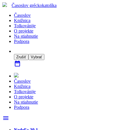
Časoslov
gréckokatolíka
Časoslov
Knižnica
Tolkovánije
O projekte
Na stiahnutie
Podpora
Zrušiť
Vybrať
date_range
Časoslov
Knižnica
Tolkovánije
O projekte
Na stiahnutie
Podpora
menu
Nedeľa 30.1.