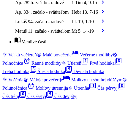
chevron_right
Ap. 285b. začalo - radové
1 Tim 4, 9-15
chevron_right
Ap. 334. začalo - svätiteľom
Hebr 13, 7-16
chevron_right
Lukáš 94. začalo - radové
Lk 19, 1-10
chevron_right
Matúš 11. začalo - svätiteľom
Mt 5, 14-19
import_contacts
Menlivé časti
hotel
Veľká večiereň
Malé povečerie
Večerné modlitby
alarm
filter_1
filter_3
Polnočnica
Ranné modlitby
Utiereň
Prvá hodinka
filter_6
filter_9
Tretia hodinka
Šiesta hodinka
Deviata hodinka
hotel
Večérňa
Máloje povečérije
Molítvy na són hrjadúščym
alarm
filter_1
filter_3
Polúnoščnica
Molítvy útrennija
Útrenňa
Čás pérvyj
filter_6
filter_9
Čás trétij
Čás šestýj
Čás devjátyj