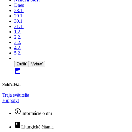
Dnes
28.1.
29.1.
30.1.
31.1.
1.2.
2.2.
3.2.
4.2.
5.2.
Zrušiť
Vybrať
date_range
Nedeľa 30.1.
Traja svätitelia
Hippolyt
info_outline
Informácie o dni
book
Liturgické čítania