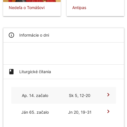
Nedeľa o Tomášovi
Antipas
info_outline
Informácie o dni
book
Liturgické čítania
chevron_right
Ap. 14. začalo
Sk 5, 12-20
chevron_right
Ján 65. začalo
Jn 20, 19-31