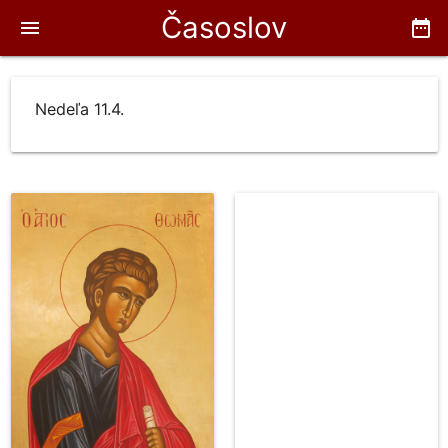
Časoslov
menu
date_range
Nedeľa 11.4.