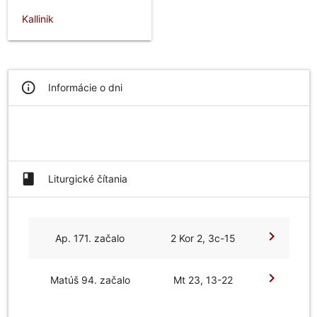
Kallinik
info_outline
Informácie o dni
book
Liturgické čítania
chevron_right
Ap. 171. začalo
2 Kor 2, 3c-15
chevron_right
Matúš 94. začalo
Mt 23, 13-22