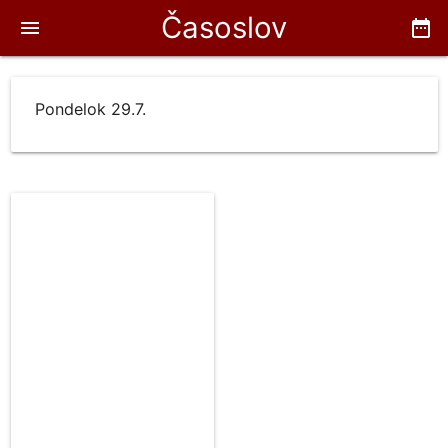
Časoslov
menu
date_range
Pondelok 29.7.