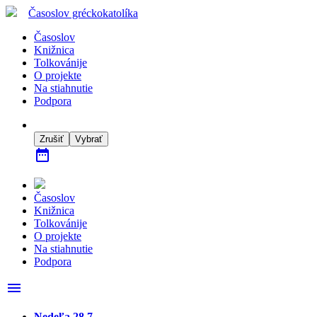
Časoslov
gréckokatolíka
Časoslov
Knižnica
Tolkovánije
O projekte
Na stiahnutie
Podpora
Zrušiť
Vybrať
date_range
Časoslov
Knižnica
Tolkovánije
O projekte
Na stiahnutie
Podpora
menu
Nedeľa 28.7.