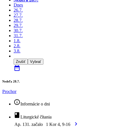
Dnes
26.7.
27.7.
28.7.
29.7.
30.7.
31.7.
1.8.
2.8.
3.8.
Zrušiť
Vybrať
date_range
Nedeľa 28.7.
Prochor
info_outline
Informácie o dni
book
Liturgické čítania
chevron_right
Ap. 131. začalo
1 Kor 4, 9-16