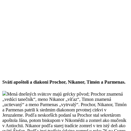
Svätí apoštoli a diakoni Prochor, Nikanor, Timón a Parmenas.
Mená dnešných svätcov majú grécky pôvod; Prochor znamená
„vedúci tanečník“, meno Nikanor „víťaz“, Timon znamená
„uctievaný“ a meno Parmenas „vytrvalý“. Prochor, Nikanor, Timón
a Parmenas patrili k siedmim diakonom prvotnej cirkvi v
Jeruzaleme. Podľa neskorších podaní sa Prochor stal sekretárom
apoštola Jána, potom biskupom v Nikomédii a zomrel ako mučeník
v Antiochii. Nikanor podľa starej tradície zomrel v ten istý deň ako
svätý Štefan. Podľa inej tradície údajne zomrel v roku 76 na Cypre