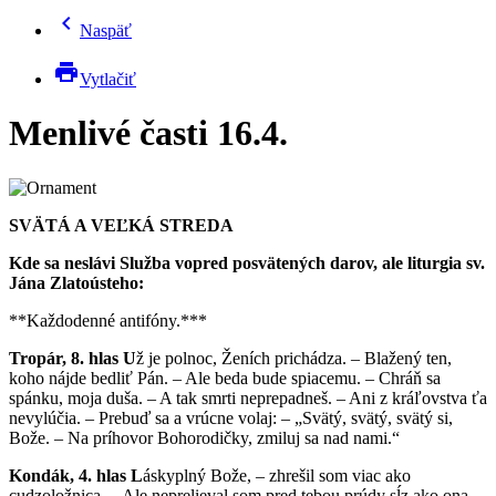
chevron_left
Naspäť
print
Vytlačiť
Menlivé časti 16.4.
SVÄTÁ A VEĽKÁ STREDA
Kde sa neslávi Služba vopred posvätených darov, ale liturgia sv.
Jána Zlatoústeho:
**Každodenné antifóny.***
Tropár, 8. hlas
U
ž je polnoc, Ženích prichádza. – Blažený ten,
koho nájde bedliť Pán. – Ale beda bude spiacemu. – Chráň sa
spánku, moja duša. – A tak smrti neprepadneš. – Ani z kráľovstva ťa
nevylúčia. – Prebuď sa a vrúcne volaj: – „Svätý, svätý, svätý si,
Bože. – Na príhovor Bohorodičky, zmiluj sa nad nami.“
Kondák, 4. hlas
L
áskyplný Bože, – zhrešil som viac ako
cudzoložnica. – Ale neprelieval som pred tebou prúdy sĺz ako ona. –