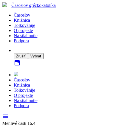
Časoslov
gréckokatolíka
Časoslov
Knižnica
Tolkovánije
O projekte
Na stiahnutie
Podpora
Zrušiť
Vybrať
date_range
Časoslov
Knižnica
Tolkovánije
O projekte
Na stiahnutie
Podpora
menu
Menlivé časti 16.4.