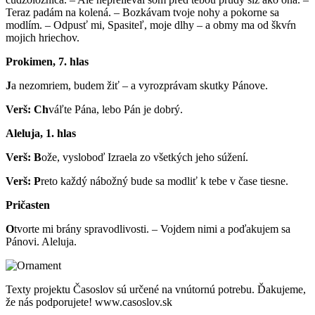
Teraz padám na kolená. – Bozkávam tvoje nohy a pokorne sa
modlím. – Odpusť mi, Spasiteľ, moje dlhy – a obmy ma od škvŕn
mojich hriechov.
Prokimen, 7. hlas
J
a nezomriem, budem žiť – a vyrozprávam skutky Pánove.
Verš: Ch
váľte Pána, lebo Pán je dobrý.
Aleluja, 1. hlas
Verš: B
ože, vysloboď Izraela zo všetkých jeho súžení.
Verš: P
reto každý nábožný bude sa modliť k tebe v čase tiesne.
Pričasten
O
tvorte mi brány spravodlivosti. – Vojdem nimi a poďakujem sa
Pánovi. Aleluja.
Texty projektu Časoslov sú určené na vnútornú potrebu. Ďakujeme,
že nás podporujete! www.casoslov.sk