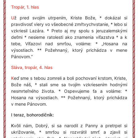
Tropár, 1. hlas
U
ž pred svojím utrpením, Kriste Bože, * dokázal si
pravdivosť viery vo všeobecné zmŕtvychvstanie, * lebo si
vzkriesil Lazára. * Preto aj my spolu s jeruzalemskými
deťmi * nesieme ratolesti ako znamenia víťazstva * a k
tebe, Víťazovi nad smrťou, voláme: * „Hosana na
výsostiach. ** Požehnaný, ktorý prichádza v mene
Pánovom.“
Sláva, tropár, 4. hlas
K
eď sme s tebou zomreli a boli pochovaní krstom, Kriste,
Bože náš, * stali sme sa tvojím vzkriesením hodnými
nesmrteľného života. * Ospevujeme ťa a voláme: *
Hosana na výsostiach. ** Požehnaný, ktorý prichádza
v mene Pánovom.
I teraz,
bohorodičník:
K
vôli nám, Dobrý, si sa narodil z Panny a pretrpel si
ukrižovanie, * smrťou si rozvrátil smrť a zjavil si