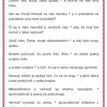
Obnov nás, Bože, naša spása, * a odvráť od nás svoj
hnev.
Vari sa chceš hnevať na nás naveky * a z pokolenia na
pokolenie svoj hnev prenášať?
Či sa k nám nevrátiš a neoživíš nás, * aby sa tvoj ľud
mohol v tebe radovať?
Ukáž nám, Pane, svoje milosrdenstvo * a daj nám svoju
spásu.
Budem počúvať, čo povie Pán, Boh; * on ohlási pokoj
svojmu ľudu
a svojim svätým * a tým, čo sa k nemu obracajú úprimne.
Naozaj: blízko je spása tým, čo sa ho boja, * a jeho sláva
bude prebývať v našej krajine.
Milosrdenstvo a vernosť sa stretnú navzájom, *
spravodlivosť a pokoj sa pobozkajú.
Vernosť vyrastie zo zeme, * spravodlivosť zhliadne z