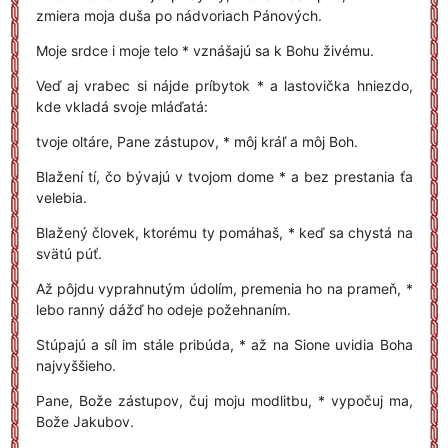
zmiera moja duša po nádvoriach Pánových.
Moje srdce i moje telo * vznášajú sa k Bohu živému.
Veď aj vrabec si nájde príbytok * a lastovička hniezdo,
kde vkladá svoje mláďatá:
tvoje oltáre, Pane zástupov, * môj kráľ a môj Boh.
Blažení tí, čo bývajú v tvojom dome * a bez prestania ťa
velebia.
Blažený človek, ktorému ty pomáhaš, * keď sa chystá na
svätú púť.
Až pôjdu vyprahnutým údolím, premenia ho na prameň, *
lebo ranný dážď ho odeje požehnaním.
Stúpajú a síl im stále pribúda, * až na Sione uvidia Boha
najvyššieho.
Pane, Bože zástupov, čuj moju modlitbu, * vypočuj ma,
Bože Jakubov.