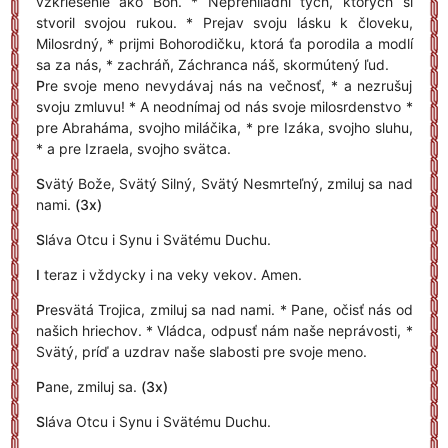
vzkriesenie ako Boh. * Neprehliadni tých, ktorých si
stvoril svojou rukou. * Prejav svoju lásku k človeku,
Milosrdný, * prijmi Bohorodičku, ktorá ťa porodila a modlí
sa za nás, * zachráň, Záchranca náš, skormútený ľud.
P
re svoje meno nevydávaj nás na večnosť, * a nezrušuj
svoju zmluvu! * A neodnímaj od nás svoje milosrdenstvo *
pre Abraháma, svojho miláčika, * pre Izáka, svojho sluhu,
* a pre Izraela, svojho svätca.
S
vätý Bože, Svätý Silný, Svätý Nesmrteľný, zmiluj sa nad
nami.
(3x)
S
láva Otcu i Synu i Svätému Duchu.
I
teraz i vždycky i na veky vekov. Amen.
P
resvätá Trojica, zmiluj sa nad nami. * Pane, očisť nás od
našich hriechov. * Vládca, odpusť nám naše neprávosti, *
Svätý, príď a uzdrav naše slabosti pre svoje meno.
P
ane, zmiluj sa.
(3x)
S
láva Otcu i Synu i Svätému Duchu.