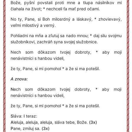
Bože, pyšní povstali proti mne a tlupa násilníkov mi
čiahala na život; * nechceli ťa mať pred očami.
No ty, Pane, si Boh milosrdný a láskavý, * zhovievavý,
veľmi milostivý a verný.
Pohliadni na mňa a zľutuj sa nado mnou; * daj silu svojmu
služobníkovi, zachráň syna svojej služobnice.
Nech som dôkazom tvojej dobroty, * aby moji
nenávistníci s hanbou videli,
že ty, Pane, si mi pomohol * a že si ma potešil.
A znova:
N
ech som dôkazom tvojej dobroty, * aby moji
nenávistníci s hanbou videli,
že ty, Pane, si mi pomohol * a že si ma potešil.
S
láva:
I
teraz:
A
leluja, aleluja, aleluja, sláva tebe, Bože.
(3x)
P
ane, zmiluj sa.
(3x)