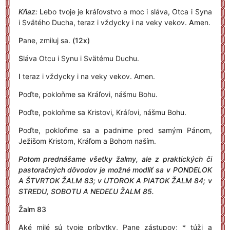
Kňaz:
L
ebo tvoje je kráľovstvo a moc i sláva, Otca i Syna
i Svätého Ducha, teraz i vždycky i na veky vekov.
A
men.
P
ane, zmiluj sa.
(12x)
S
láva Otcu i Synu i Svätému Duchu.
I
teraz i vždycky i na veky vekov. Amen.
P
oďte, pokloňme sa Kráľovi, nášmu Bohu.
P
oďte, pokloňme sa Kristovi, Kráľovi, nášmu Bohu.
P
oďte, pokloňme sa a padnime pred samým Pánom,
Ježišom Kristom, Kráľom a Bohom naším.
Potom prednášame všetky žalmy, ale z praktických či
pastoračných dôvodov je možné modliť sa v PONDELOK
A ŠTVRTOK ŽALM 83; v UTOROK A PIATOK ŽALM 84; v
STREDU, SOBOTU A NEDEĽU ŽALM 85.
Žalm 83
A
ké milé sú tvoje príbytky, Pane zástupov; * túži a