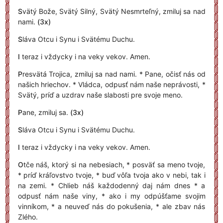
S
vätý Bože, Svätý Silný, Svätý Nesmrteľný, zmiluj sa nad
nami.
(3x)
S
láva Otcu i Synu i Svätému Duchu.
I
teraz i vždycky i na veky vekov. Amen.
P
resvätá Trojica, zmiluj sa nad nami. * Pane, očisť nás od
našich hriechov. * Vládca, odpusť nám naše neprávosti, *
Svätý, príď a uzdrav naše slabosti pre svoje meno.
P
ane, zmiluj sa.
(3x)
S
láva Otcu i Synu i Svätému Duchu.
I
teraz i vždycky i na veky vekov. Amen.
O
tče náš, ktorý si na nebesiach, * posväť sa meno tvoje,
* príď kráľovstvo tvoje, * buď vôľa tvoja ako v nebi, tak i
na zemi. * Chlieb náš každodenný daj nám dnes * a
odpusť nám naše viny, * ako i my odpúšťame svojim
vinníkom, * a neuveď nás do pokušenia, * ale zbav nás
Zlého.