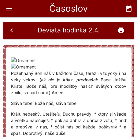
Časoslov
menu
date_range
Deviata hodinka 2.4.
chevron_left
print
P
ožehnaný Boh náš v každom čase, teraz i vždycky i na
veky vekov.
(
ak nie je kňaz, prednášaj:
P
ane Ježišu
Kriste, Bože náš, pre modlitby našich svätých otcov
zmiluj sa nad nami.
)
A
men.
S
láva tebe, Bože náš, sláva tebe.
K
ráľu nebeský, Utešiteľu, Duchu pravdy, * ktorý si všade
a všetko naplňuješ, * poklad dobra a darca života, * príď
a prebývaj v nás, * očisť nás od každej poškvrny * a
spas, Dobrotivý, naše duše.