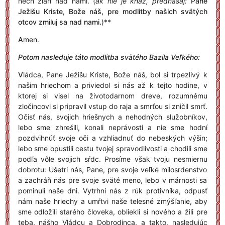
nech žiari nad nami.
(
ak nie je kňaz, prednášaj:
P
ane
Ježišu Kriste, Bože náš, pre modlitby našich svätých
otcov zmiluj sa nad nami.
)**
A
men.
Potom nasleduje táto modlitba svätého Bazila Veľkého:
V
ládca, Pane Ježišu Kriste, Bože náš, bol si trpezlivý k
našim hriechom a priviedol si nás až k tejto hodine, v
ktorej si visel na životodarnom dreve, rozumnému
zločincovi si pripravil vstup do raja a smrťou si zničil smrť.
Očisť nás, svojich hriešnych a nehodných služobníkov,
lebo sme zhrešili, konali neprávosti a nie sme hodní
pozdvihnúť svoje oči a vzhliadnuť do nebeských výšin;
lebo sme opustili cestu tvojej spravodlivosti a chodili sme
podľa vôle svojich sŕdc. Prosíme však tvoju nesmiernu
dobrotu: Ušetri nás, Pane, pre svoje veľké milosrdenstvo
a zachráň nás pre svoje sväté meno, lebo v márnosti sa
pominuli naše dni. Vytrhni nás z rúk protivníka, odpusť
nám naše hriechy a umŕtvi naše telesné zmýšľanie, aby
sme odložili starého človeka, obliekli si nového a žili pre
teba, nášho Vládcu a Dobrodinca, a takto, nasledujúc