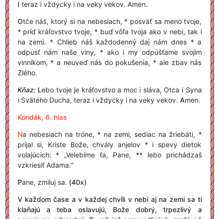
I
teraz i vždycky i na veky vekov. Amen.
O
tče náš, ktorý si na nebesiach, * posväť sa meno tvoje,
* príď kráľovstvo tvoje, * buď vôľa tvoja ako v nebi, tak i
na zemi. * Chlieb náš každodenný daj nám dnes * a
odpusť nám naše viny, * ako i my odpúšťame svojim
vinníkom, * a neuveď nás do pokušenia, * ale zbav nás
Zlého.
Kňaz:
L
ebo tvoje je kráľovstvo a moc i sláva, Otca i Syna
i Svätého Ducha, teraz i vždycky i na veky vekov.
A
men.
Kondák, 6. hlas
N
a nebesiach na tróne, * na zemi, sediac na žriebäti, *
prijal si, Kriste Bože, chvály anjelov * i spevy dietok
volajúcich: * „Velebíme ťa, Pane, ** lebo prichádzaš
vzkriesiť Adama.“
P
ane, zmiluj sa.
(40x)
V
každom čase a v každej chvíli v nebi aj na zemi sa ti
klaňajú a teba oslavujú, Bože dobrý, trpezlivý a