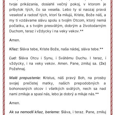
tvoje prikázania, dosiahli večný pokoj, v ktorom je
príbytok tých, čo sa veselia. Lebo ty si naozaj pravá
veselosť a radosť tých, ktorí ťa milujú, Kriste, Bože náš, a
my ti vzdávame slávu spolu s tvojím Otcom, ktorý nemá
počiatku, a s tvojím presvätým, dobrým a životodarným
Duchom, teraz i vždycky i na veky vekov.**
A
men.
Kňaz:
S
láva tebe, Kriste Bože, naša nádej, sláva tebe.**
Ľud:
S
láva Otcu i Synu, i Svätému Duchu. I teraz, i
vždycky, i na veky vekov. Amen. Pane, zmiluj sa.
(3x)
Požehnaj.
Malé prepustenie:
K
ristus, náš pravý Boh, na prosby
svojej prečistej matky, našich prepodobných a
bohonosných otcov i všetkých svätých, nech sa nad
nami zmiluje a spasí nás, lebo je dobrý a miluje nás.**
A
men.
Ak sa nemodlí kňaz, berieme:
S
láva, i teraz.
P
ane, zmiluj