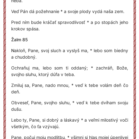
neba.
Veď Pán dá požehnanie * a svoje plody vydá naša zem.
Pred ním bude kráčať spravodlivosť * a po stopách jeho
krokov spása.
Žalm 85
N
akloň, Pane, svoj sluch a vyslyš ma, * lebo som biedny
a chudobný.
Ochraňuj ma, lebo som ti oddaný; * zachráň, Bože,
svojho sluhu, ktorý dúfa v teba.
Zmiluj sa, Pane, nado mnou, * veď k tebe volám deň čo
deň.
Obveseľ, Pane, svojho sluhu, * veď k tebe dvíham svoju
dušu.
Lebo ty, Pane, si dobrý a láskavý * a veľmi milostivý voči
všetkým, čo ťa vzývajú.
Pane, počuj moju modlitbu, * všimni si hlas mojej úpenlivej