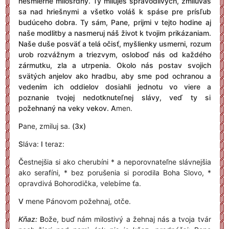
nesmierne milosrdný. Ty miluješ spravodlivých, zmilúvaš
sa nad hriešnymi a všetko voláš k spáse pre prísľub
budúceho dobra. Ty sám, Pane, prijmi v tejto hodine aj
naše modlitby a nasmeruj náš život k tvojim prikázaniam.
Naše duše posväť a telá očisť, myšlienky usmerni, rozum
urob rozvážnym a triezvym, osloboď nás od každého
zármutku, zla a utrpenia. Okolo nás postav svojich
svätých anjelov ako hradbu, aby sme pod ochranou a
vedením ich oddielov dosiahli jednotu vo viere a
poznanie tvojej nedotknuteľnej slávy, veď ty si
požehnaný na veky vekov.
A
men.
P
ane, zmiluj sa.
(3x)
S
láva:
I
teraz:
Č
estnejšia si ako cherubíni * a neporovnateľne slávnejšia
ako serafíni, * bez porušenia si porodila Boha Slovo, *
opravdivá Bohorodička, velebíme ťa.
V
mene Pánovom požehnaj, otče.
Kňaz:
B
ože, buď nám milostivý a žehnaj nás a tvoja tvár