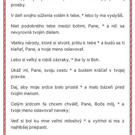
prosby.
V deň svojho súženia volám k tebe, * lebo ty ma vyslyšíš.
Niet podobného tebe medzi bohmi, Pane, * a nič sa
nevyrovná tvojim dielam.
Všetky národy, ktoré si stvoril, prídu k tebe * a budú sa ti
klaňať, Pane, a tvoje meno oslavovať.
Lebo si veľký a robíš zázraky, * iba ty si Boh.
Ukáž mi, Pane, svoju cestu * a budem kráčať v tvojej
pravde.
Daj, aby moje srdce bolo prosté * a malo bázeň pred
tvojím menom.
Celým srdcom ťa chcem chváliť, Pane, Bože môj, * a
tvoje meno oslavovať naveky;
Veď si bol ku mne veľmi milostivý * a vytrhol si ma z
najhlbšej priepasti.