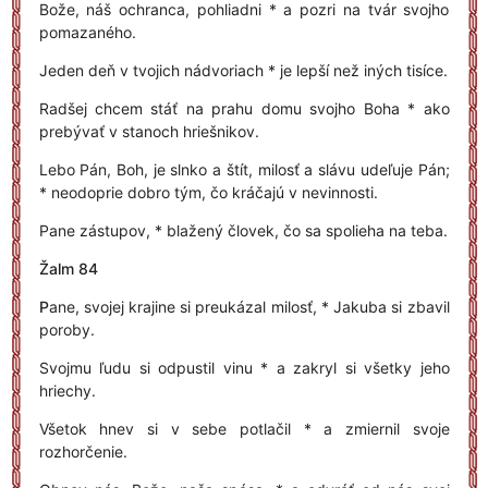
Bože, náš ochranca, pohliadni * a pozri na tvár svojho
pomazaného.
Jeden deň v tvojich nádvoriach * je lepší než iných tisíce.
Radšej chcem stáť na prahu domu svojho Boha * ako
prebývať v stanoch hriešnikov.
Lebo Pán, Boh, je slnko a štít, milosť a slávu udeľuje Pán;
* neodoprie dobro tým, čo kráčajú v nevinnosti.
Pane zástupov, * blažený človek, čo sa spolieha na teba.
Žalm 84
P
ane, svojej krajine si preukázal milosť, * Jakuba si zbavil
poroby.
Svojmu ľudu si odpustil vinu * a zakryl si všetky jeho
hriechy.
Všetok hnev si v sebe potlačil * a zmiernil svoje
rozhorčenie.