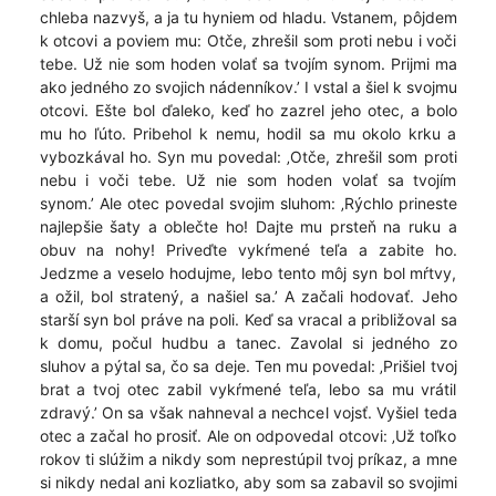
chleba nazvyš, a ja tu hyniem od hladu. Vstanem, pôjdem
k otcovi a poviem mu: Otče, zhrešil som proti nebu i voči
tebe. Už nie som hoden volať sa tvojím synom. Prijmi ma
ako jedného zo svojich nádenníkov.’ I vstal a šiel k svojmu
otcovi. Ešte bol ďaleko, keď ho zazrel jeho otec, a bolo
mu ho ľúto. Pribehol k nemu, hodil sa mu okolo krku a
vybozkával ho. Syn mu povedal: ‚Otče, zhrešil som proti
nebu i voči tebe. Už nie som hoden volať sa tvojím
synom.’ Ale otec povedal svojim sluhom: ‚Rýchlo prineste
najlepšie šaty a oblečte ho! Dajte mu prsteň na ruku a
obuv na nohy! Priveďte vykŕmené teľa a zabite ho.
Jedzme a veselo hodujme, lebo tento môj syn bol mŕtvy,
a ožil, bol stratený, a našiel sa.’ A začali hodovať. Jeho
starší syn bol práve na poli. Keď sa vracal a približoval sa
k domu, počul hudbu a tanec. Zavolal si jedného zo
sluhov a pýtal sa, čo sa deje. Ten mu povedal: ‚Prišiel tvoj
brat a tvoj otec zabil vykŕmené teľa, lebo sa mu vrátil
zdravý.’ On sa však nahneval a nechcel vojsť. Vyšiel teda
otec a začal ho prosiť. Ale on odpovedal otcovi: ‚Už toľko
rokov ti slúžim a nikdy som neprestúpil tvoj príkaz, a mne
si nikdy nedal ani kozliatko, aby som sa zabavil so svojimi