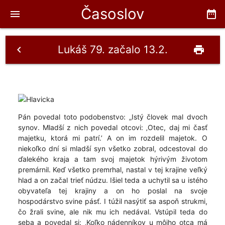
Časoslov
menu
date_range
Lukáš 79. začalo 13.2.
chevron_left
print
Pán povedal toto podobenstvo: „Istý človek mal dvoch
synov. Mladší z nich povedal otcovi: ‚Otec, daj mi časť
majetku, ktorá mi patrí.’ A on im rozdelil majetok. O
niekoľko dní si mladší syn všetko zobral, odcestoval do
ďalekého kraja a tam svoj majetok hýrivým životom
premárnil. Keď všetko premrhal, nastal v tej krajine veľký
hlad a on začal trieť núdzu. Išiel teda a uchytil sa u istého
obyvateľa tej krajiny a on ho poslal na svoje
hospodárstvo svine pásť. I túžil nasýtiť sa aspoň strukmi,
čo žrali svine, ale nik mu ich nedával. Vstúpil teda do
seba a povedal si: ‚Koľko nádenníkov u môjho otca má