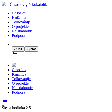
Časoslov
gréckokatolíka
Časoslov
Knižnica
Tolkovánije
O projekte
Na stiahnutie
Podpora
Zrušiť
Vybrať
date_range
Časoslov
Knižnica
Tolkovánije
O projekte
Na stiahnutie
Podpora
menu
Šiesta hodinka 2.5.