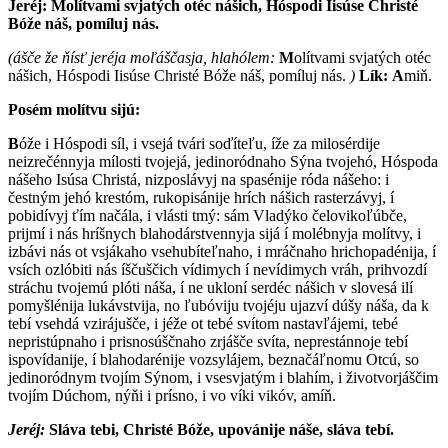
Jeréj: M
olítvami svjatých otéc nášich, Hóspodi Iisúse Christé
Bóže náš, pomíluj nás.
(ášče že ňísť jeréja moľáščasja, hlahólem:
M
olítvami svjatých otéc
nášich, Hóspodi Iisúse Christé Bóže náš, pomíluj nás.
)
Lík:
A
miň.
Posém molítvu sijú:
B
óže i Hóspodi síl, i vsejá tvári soďíteľu, íže za milosérdije
neizrečénnyja mílosti tvojejá, jedinoródnaho Sýna tvojehó, Hóspoda
nášeho Isúsa Christá, nizposlávyj na spasénije róda nášeho: i
čestným jehó krestóm, rukopisánije hrích nášich rasterzávyj, í
pobidívyj ťím načála, i vlá­sti tmý: sám Vladýko čelovikoľúbče,
prijmí i nás hríšnych blahodárstvennyja sijá í molébnyja molítvy, i
izbávi nás ot vsjákaho vsehubíteľnaho, i mráčnaho hrichopadénija, í
vsích ozlóbiti nás íščuščich vídimych í nevídimych vráh, prihvozdí
stráchu tvojemú plóti náša, í ne ukloní serdéc nášich v slovesá ilí
pomyšlénija lukávstvija, no ľubóviju tvojéju ujazví dúšy náša, da k
tebí vsehdá vzirájušče, i jéže ot tebé svítom nastavľájemi, tebé
nepristúpnaho i prisnosúščnaho zrjášče svíta, neprestánnoje tebí
ispovídanije, í blahodarénije vozsylájem, beznačáľnomu Otcú, so
jedinoródnym tvojím Sýnom, i vsesvjatým i blahím, i životvorjáščim
tvojím Dúchom, nýňi i prísno, i vo víki vikóv, amíň.
Jeréj:
S
láva tebi, Christé Bóže, upovánije náše, sláva tebí.