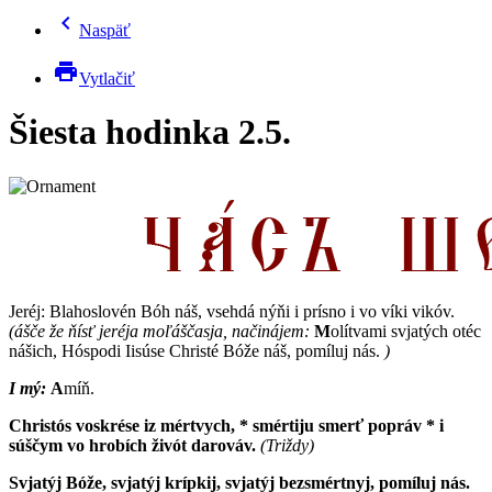
chevron_left
Naspäť
print
Vytlačiť
Šiesta hodinka 2.5.
Jeréj: B
lahoslovén Bóh náš, vsehdá nýňi i prísno i vo víki vikóv.
(ášče že ňísť jeréja moľáščasja, načinájem:
M
olítvami svjatých otéc
nášich, Hóspodi Iisúse Christé Bóže náš, pomíluj nás.
)
I mý:
A
míň.
Christós voskrése iz mértvych, * smértiju smerť popráv * i
súščym vo hrobích živót darováv.
(Triždy)
Svjatýj Bóže, svjatýj krípkij, svjatýj bezsmértnyj, pomíluj nás.