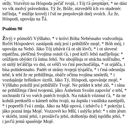
stríly. Vozvérzi na Hóspoda pečáľ tvojú, i Tój ťá prepitájet, * ne dást
vo vík molvý právedniku. Tý že, Bóže, nizvedéši ích vo studenéc
istľínija, * múžije krovéj i ľstí ne prepolovját dnéj svoích. Áz že,
Hóspodi, upováju na Ťá.
Psalóm 90
Ž
ivýj v pómošči Výšňaho, * v króvi Bóha Nebésnaho vodvorítsja.
Rečét Hóspodevi: zastúpnik mój jesí i pribížišče mojé, * Bóh mój, i
upováju na Nehó. Jáko Tój izbávit ťá ot síti lóvči, * i ot slovesé
mjatéžna, pleščmá Svojíma osinít ťá, i pod kriľi Jehó naďíješisja: *
orúžijem obýdet ťá ístina Jehó. Ne ubojíšisja ot strácha noščnáho, *
ot strilý leťáščija vo dní, ot véšči vo ťmí prechoďášija, * ot srjášča, i
bísa polúdennaho. Padét ot strány tvojejá týsjašča, * i ťmá odesnúju
tebé, k tebí že ne priblížitsja, obáče očíma tvojíma smótriši, * i
vozdajánije hríšnikov úzriši. Jáko Tý, Hóspodi, upovánije mojé, *
Výšňaho položíl jesí pribížišče Tvojé. Ne priídet k tebé zló, * i rána
ne priblížitsja ťilesí tvojemú, jáko Ánhelom Svoím zapovísť o tebí, *
sochraníti ťá vo vséch putéch tvojích. Na rukách vózmut ťá, * da ne
kohdá pretknéši o kámeň nóhu tvojú, na áspida i vasilíska nastúpiši,
* i poperéši ľvá i zmíja. Jáko na Mjá upová, i izbávľu í: * pokrýju í,
jáko pozná ímja Mojé. Vozzovét ko Mňí, i uslýšu jehó: * s ním jésm
v skórbi, izmú jehó, i proslávľu jehó, dolhotóju dnéj ispólňu jehó, *
i javľú jemú spasénije Mojé.