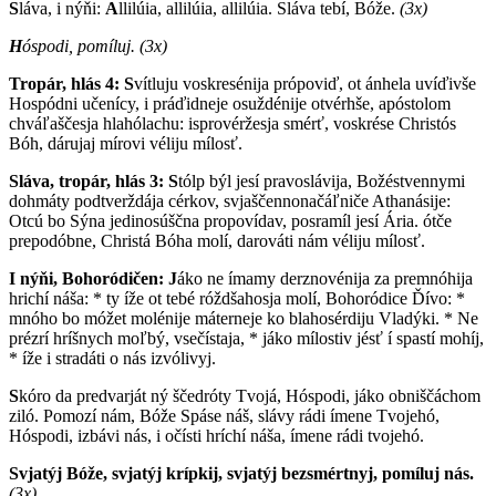
S
láva, i nýňi:
A
llilúia, allilúia, allilúia. Sláva tebí, Bóže.
(3x)
H
óspodi, pomíluj.
(3x)
Tropár, hlás 4: S
vítluju voskresénija própoviď, ot ánhela uvíďivše
Hospódni učenícy, i práďidneje osuždénije otvérhše, apóstolom
chváľaščesja hlahólachu: isprovéržesja smérť, voskrése Christós
Bóh, dárujaj mírovi véliju mílosť.
Sláva, tropár, hlás 3: S
tólp býl jesí pravoslávija, Božéstvennymi
dohmáty podtverždája cérkov, svjaščennonačáľniče Athanásije:
Otcú bo Sýna jedinosúščna propovídav, posramíl jesí Ária. ótče
prepodóbne, Christá Bóha molí, darováti nám véliju mílosť.
I nýňi, Bohoródičen:
J
áko ne ímamy derznovénija za premnóhija
hrichí náša: * ty íže ot tebé róždšahosja molí, Bohoródice Ďívo: *
mnóho bo móžet molénije máterneje ko blahosérdiju Vladýki. * Ne
prézrí hríšnych moľbý, vsečístaja, * jáko mílostiv jésť í spastí mohíj,
* íže i stradáti o nás izvólivyj.
S
kóro da predvarját ný ščedróty Tvojá, Hóspodi, jáko obniščáchom
ziló. Pomozí nám, Bóže Spáse náš, slávy rádi ímene Tvojehó,
Hóspodi, izbávi nás, i očísti hríchí náša, ímene rádi tvojehó.
Svjatýj Bóže, svjatýj krípkij, svjatýj bezsmértnyj, pomíluj nás.
(3x)