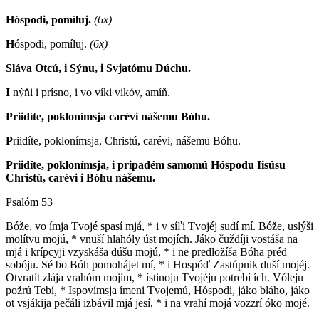
Hóspodi, pomíluj.
(6x)
H
óspodi, pomíluj.
(6x)
Sláva Otcú, i Sýnu, i Svjatómu Dúchu.
I
nýňi i prísno, i vo víki vikóv, amíň.
Priidíte, poklonímsja carévi nášemu Bóhu.
P
riidíte, poklonímsja, Christú, carévi, nášemu Bóhu.
Priidíte, poklonímsja, i pripadém samomú Hóspodu Iisúsu
Christú, carévi i Bóhu nášemu.
Psalóm 53
B
óže, vo ímja Tvojé spasí mjá, * i v síľi Tvojéj sudí mí. Bóže, uslýši
molítvu mojú, * vnuší hlahóly úst mojích. Jáko čuždíji vostáša na
mjá i krípcyji vzyskáša dúšu mojú, * i ne predložíša Bóha préd
sobóju. Sé bo Bóh pomohájet mí, * i Hospóď Zastúpnik duší mojéj.
Otvratít zlája vrahóm mojím, * ístinoju Tvojéju potrebí ích. Vóleju
požrú Tebí, * Ispovímsja ímeni Tvojemú, Hóspodi, jáko bláho, jáko
ot vsjákija pečáli izbávil mjá jesí, * i na vrahí mojá vozzrí óko mojé.