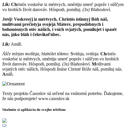
Lík:
Ch
ristós voskrése iz mértvych, smértiju smerť popráv i súščym
vo hrobích živót darováv. Hóspodi, pomíluj.
(3x)
Blahosloví.
Jeréj:
V
oskresýj iz mértvych, Christós ístinnyj Bóh náš,
molítvami prečístyja svojejá Mátere, prepodóbnych i
bohonósnych otéc nášich, i vsích svjatých, pomílujet i spasét
nás, jáko bláh i čelovikoľúbec.
Lík:
A
míň.
Ášče mírjan molítsja, hlahólet tókmo:
S
vitísja, svitísja:
Ch
ristós
voskrése iz mértvych, smértiju smerť popráv i súščym vo hrobích
živót darováv. Hóspodi, pomíluj.
(3x)
Blahosloví.
M
olítvami
svjatých otéc nášich, Hóspodi Iisúse Christé Bóže náš, pomíluj nás.
A
míň.
Texty projektu Časoslov sú určené na vnútornú potrebu. Ďakujeme,
že nás podporujete! www.casoslov.sk
Stiahnite si aplikáciu do svojho telefónu