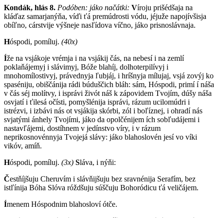
Kondák, hlás 8.
Podóben: j
áko načátki:
V
íroju prišédšaja na
kláďaz samarjanýňa, víďi ťá premúdrosti vódu, jéjuže napojívšisja
obíľno, cárstvije výšneje nasľídova víčno, jáko prisnoslávnaja.
H
óspodi, pomíluj.
(40x)
Í
že na vsjákoje vrémja i na vsjákij čás, na nebesí i na zemlí
poklaňájemyj i slávimyj, Bóže blahíj, dolhoterpilívyj i
mnohomílostivyj, právednyja ľubjáj, i hríšnyja mílujaj, vsjá zovýj ko
spaséniju, obiščánija rádi búduščich bláh: sám, Hóspodi, primí í náša
v čás séj molítvy, i isprávi živót náš k zápovidem Tvojím, dúšy náša
osvjatí i ťilesá očísti, pomyšlénija isprávi, rázum ucilomúdri i
istrézvi, i izbávi nás ot vsjákija skórbi, zól i boľíznej, i ohradí nás
svjatými ánhely Tvojími, jáko da opolčénijem ích sobľudájemi i
nastavľájemi, dostíhnem v jedínstvo víry, i v rázum
neprikosnovénnyja Tvojejá slávy: jáko blahoslovén jesí vo víki
vikóv, amíň.
H
óspodi, pomíluj.
(3x)
S
láva, i nýňi:
Č
estňíjšuju Cheruvím i slávňijšuju bez sravnénija Serafím, bez
istľínija Bóha Slóva róždšuju súščuju Bohoródicu ťá veličájem.
Í
menem Hóspodnim blahosloví ótče.