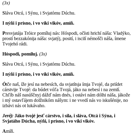
(3x)
S
láva Otcú, i Sýnu, i Svjatómu Dúchu.
I nýňi i prísno, i vo víki vikóv, amíň.
P
resvjatája Tróice pomíluj nás: Hóspodi, očísti hrichí náša: Vladýko,
prostí bezzakónija náša: svjatýj, posití, i iscilí némošči náša, ímene
Tvojehó rádi.
Hóspodi, pomíluj.
(3x)
S
láva Otcú, i Sýnu, i Svjatómu Dúchu.
I nýňi i prísno, i vo víki vikóv, amíň.
Ó
tče naš, íže jesí na nebesích, da svjatítsja ímja Tvojé, da priídet
cárstvije Tvojé: da búdet vóľa Tvojá, jáko na nebesí i na zemlí.
Chľíb náš nasúščnyj dážď nám dnés, i ostávi nám dólhi náša, jákože
i mý ostavľájem dolžnikóm nášym: i ne vvedí nás vo iskušénije, no
izbávi nás ot lukávaho.
Jeréj:
J
áko tvojé jesť cárstvo, i síla, i sláva, Otcá i Sýna, i
Svjatáho Dúcha, nýňi, i prísno, i vo víki vikóv.
A
míň.