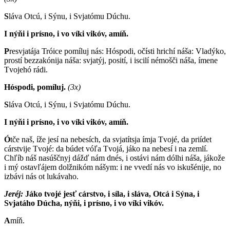
S
láva Otcú, i Sýnu, i Svjatómu Dúchu.
I nýňi i prísno, i vo víki vikóv, amíň.
P
resvjatája Tróice pomíluj nás: Hóspodi, očísti hrichí náša: Vladýko,
prostí bezzakónija náša: svjatýj, posití, i iscilí némošči náša, ímene
Tvojehó rádi.
Hóspodi, pomíluj.
(3x)
S
láva Otcú, i Sýnu, i Svjatómu Dúchu.
I nýňi i prísno, i vo víki vikóv, amíň.
Ó
tče naš, íže jesí na nebesích, da svjatítsja ímja Tvojé, da priídet
cárstvije Tvojé: da búdet vóľa Tvojá, jáko na nebesí i na zemlí.
Chľíb náš nasúščnyj dážď nám dnés, i ostávi nám dólhi náša, jákože
i mý ostavľájem dolžnikóm nášym: i ne vvedí nás vo iskušénije, no
izbávi nás ot lukávaho.
Jeréj:
J
áko tvojé jesť cárstvo, i síla, i sláva, Otcá i Sýna, i
Svjatáho Dúcha, nýňi, i prísno, i vo víki vikóv.
A
míň.