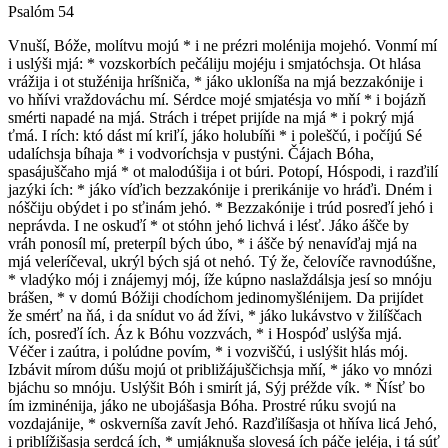
Psalóm 54
V
nuší, Bóže, molítvu mojú * i ne prézri molénija mojehó. Vonmí mí
i uslýši mjá: * vozskorbích pečáliju mojéju i smjatóchsja. Ot hlása
vrážija i ot stužénija hríšniča, * jáko ukloníša na mjá bezzakónije i
vo hňívi vraždováchu mí. Sérdce mojé smjatésja vo mňí * i bojázň
smérti napadé na mjá. Strách i trépet prijíde na mjá * i pokrý mjá
ťmá. I rích: któ dást mí kriľí, jáko holubíňi * i poleščú, i počíjú Sé
udalíchsja bíhaja * i vodvoríchsja v pustýni. Čájach Bóha,
spasájuščaho mjá * ot malodúšija i ot búri. Potopí, Hóspodi, i razďilí
jazýki ích: * jáko víďich bezzakónije i prerikánije vo hráďi. Dném i
nóščiju obýdet i po sťinám jehó. * Bezzakónije i trúd posreďí jehó i
neprávda. I ne oskuďí * ot stóhn jehó lichvá i lésť. Jáko ášče by
vráh ponosíl mí, preterpíl bých úbo, * i ášče bý nenavíďaj mjá na
mjá veleríčeval, ukrýl bých sjá ot nehó. Tý že, čelovíče ravnodúšne,
* vladýko mój i znájemyj mój, íže kúpno naslaždálsja jesí so mnóju
brášen, * v domú Bóžiji chodíchom jedinomyšlénijem. Da prijídet
že smérť na ňá, i da snídut vo ád žívi, * jáko lukávstvo v žilíščach
ích, posreďí ích. Áz k Bóhu vozzvách, * i Hospóď uslýša mjá.
Véčer i zaútra, i polúdne povím, * i vozviščú, i uslýšit hlás mój.
Izbávit mírom dúšu mojú ot približájuščichsja mňí, * jáko vo mnózi
bjáchu so mnóju. Uslýšit Bóh i smirít já, Sýj préžde vík. * Ňísť bo
ím izminénija, jáko ne ubojášasja Bóha. Prostré rúku svojú na
vozdajánije, * oskverníša zavít Jehó. Razďilíšasja ot hňíva licá Jehó,
i priblížišasja serdcá ích, * umjáknuša slovesá ích páče jeléja, i tá súť