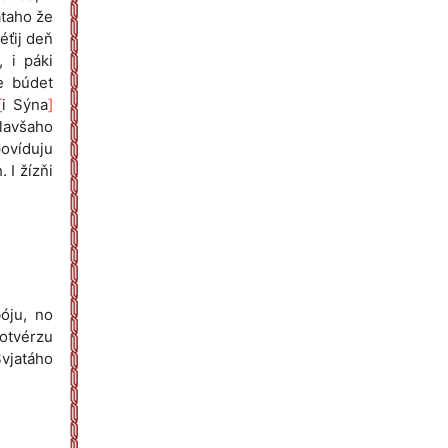
átaho že
éťij deň
 i páki
e búdet
[
i Sýna
]
ólavšaho
povíduju
 I žízňi
bóju, no
 otvérzu
Svjatáho