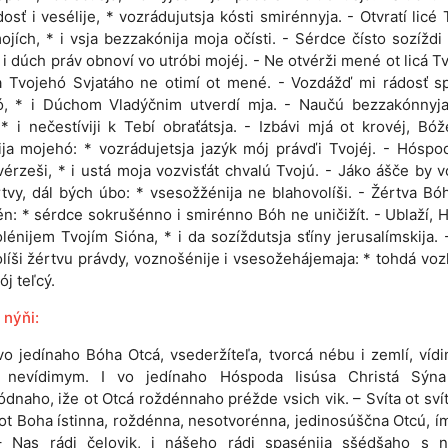
dosť i vesélije, * vozrádujutsja kósti smirénnyja. - Otvratí licé 
ojích, * i vsja bezzakónija moja očísti. - Sérdce čísto sozíždi
 i dúch práv obnoví vo utróbi mojéj. - Ne otvérži mené ot licá T
a Tvojehó Svjatáho ne otimí ot mené. - Vozdážď mi rádosť sp
ó, * i Dúchom Vladýčnim utverdí mja. - Naučú bezzakónnyj
* i nečestíviji k Tebí obraťátsja. - Izbávi mjá ot krovéj, Bó
ja mojehó: * vozrádujetsja jazýk mój právďi Tvojéj. - Hóspod
vérzeši, * i ustá moja vozvisťát chvalú Tvojú. - Jáko ášče by v
rtvy, dál bých úbo: * vsesožžénija ne blahovolíši. - Žértva B
n: * sérdce sokrušénno i smirénno Bóh ne uničižít. - Ublaží, 
lénijem Tvojím Sióna, * i da sozíždutsja sťíny jerusalímskija.
líši žértvu právdy, voznošénije i vsesožehájemaja: * tohdá voz
ój teľcý.
 nýňi:
 vo jedínaho Bóha Otcá, vsederžíteľa, tvorcá nébu i zemlí, ví
 nevídimym. I vo jedínaho Hóspoda Iisúsa Christá Sýna
ódnaho, iže ot Otcá roždénnaho préžde vsich vik. – Svíta ot sví
 ot Boha ístinna, roždénna, nesotvorénna, jedinosúščna Otcú, í
– Nas rádi čelovik, i nášeho rádi spasénija sšédšaho s n