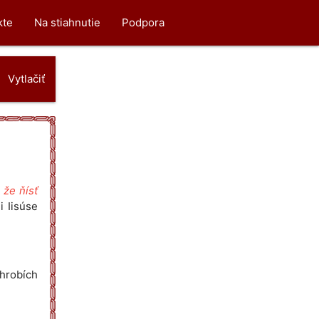
kte
Na stiahnutie
Podpora
Vytlačiť
 že ňísť
i Iisúse
 hrobích