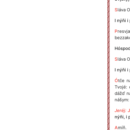
S
láva O
I nýňi i
P
resvj
bezzakó
Hóspodi
S
láva O
I nýňi i
Ó
tče n
Tvojé: 
dážď n
nášym: 
Jeréj:
nýňi, i 
A
míň.