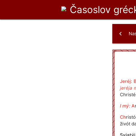
Časoslov
gréck
chevron_left
Na
Jeréj: 
jeréja 
Christé
I mý:
A
Ch
rist
živót d
Svjatýj