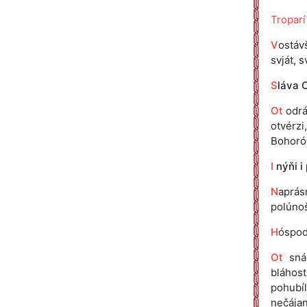
Troparí
V
ostáv
svját, s
S
láva 
Ot
odrá 
otvérzi
Bohoród
I
nýňi i
N
aprás
polúnoš
H
óspod
Ot
sná 
bláhost
pohubíl
nečájan