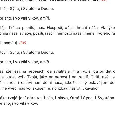
tcú, i Sýnu, i Svjatómu Dúchu.
 prísno, i vo víki vikóv, amíň.
atája Tróice pomíluj nás: Hóspodi, očísti hrichí náša: Vladýko
nija náša: svjatýj, posití, i iscilí némošči náša, ímene Tvojehó rá
, pomíluj.
(3x)
tcú, i Sýnu, i Svjatómu Dúchu.
 prísno, i vo víki vikóv, amíň.
aš, íže jesí na nebesích, da svjatítsja ímja Tvojé, da priídet c
da búdet vóľa Tvojá, jáko na nebesí i na zemlí. Chľíb náš n
ám dnés, i ostávi nám dólhi náša, jákože i mý ostavľájem do
i ne vvedí nás vo iskušénije, no izbávi nás ot lukávaho.
J
áko tvojé jesť cárstvo, i síla, i sláva, Otcá i Sýna, i Svjatáh
prísno, i vo víki vikóv.