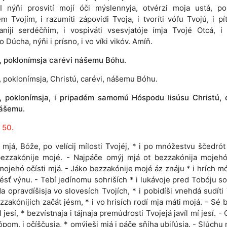
I nýňi prosvití mojí óči mýslennyja, otvérzi moja ustá, po
m Tvojím, i razumíti zápovidi Tvoja, i tvoríti vóľu Tvojú, i pí
aniji serdéčňim, i vospiváti vsesvjatóje ímja Tvojé Otcá, i
o Dúcha, nýňi i prísno, i vo víki vikóv. Amíň.
e, poklonímsja carévi nášemu Bóhu.
e, poklonímsja, Christú, carévi, nášemu Bóhu.
e, poklonímsja, i pripadém samomú Hóspodu Iisúsu Christú, 
ášemu.
 50.
 mjá, Bóže, po velícij mílosti Tvojéj, * i po mnóžestvu ščedrót
bezzakónije mojé. - Najpáče omýj mjá ot bezzakónija mojehó
mojehó očísti mjá. - Jáko bezzakónije mojé áz znáju * i hrích m
ésť výnu. - Tebí jedínomu sohriších * i lukávoje pred Tobóju so
da opravdíšisja vo slovesích Tvojích, * i pobidíši vnehdá sudíti 
zzakónijich začát jésm, * i vo hrisích rodí mja máti mojá. - Sé b
 jesí, * bezvístnaja i tájnaja premúdrosti Tvojejá javíl mí jesí. -
ópom, i očíščusja, * omýješi mjá i páče sňíha ubiľúsja. - Slúch