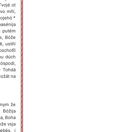
Tvojé ot
 vo mňí,
vojehó *
asénija
a putém
že, Bóže
i, ustňí
oschoťíl
óhu dúch
Hóspodi,
 - Tohdá
ložát na
dimym že
 Bóžija
ta, Boha
mže vsja
ebés, i