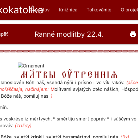
okatolíka
Časoslov
Knižnica
Tolkovánije
O proje
Ranné modlitby 22.4.
print
späť
B
lahoslovén Bóh náš, vsehdá nýňi i prísno i vo víki vikóv.
(ášče
moľáščasja, načinájem:
M
olítvami svjatých otéc nášich, Hóspod
 Bóže náš, pomíluj nás.
)
míň.
ós voskrése iz mértvych, * smértiju smerť popráv * i súščym vo
arováv.
(Triždy)
 Bóže, svjatýj krípkij, svjatýj bezsmértnyj, pomíluj nás.
(3x)