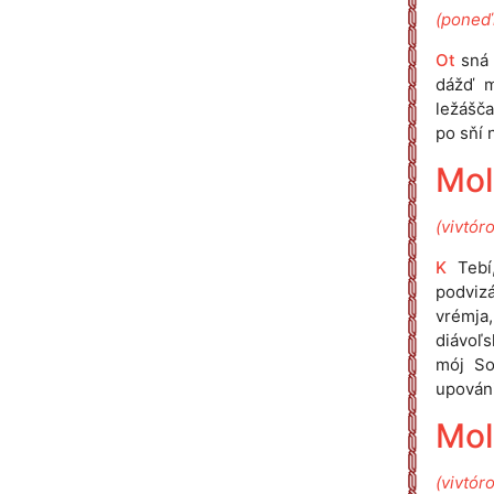
(poneďí
Ot
sná 
dážď mí
ležášča
po sňí 
Mol
(vivtór
K
Tebí,
podviz
vrémja,
diávoľs
mój So
upovánij
Mol
(vivtór