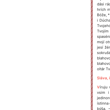
dási rá
hrích m
Bóže, *
i Dúch
Tvojeh
Tvojím 
spaséni
mojí ot
jesí žé
sokrušé
blahovo
blahovo
oltár Tv
Sláva, i
V
íruju
vsim i
jedinor
ístinna
býša. 