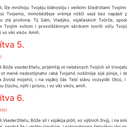
i, Íže mnóhoju Tvojéju bláhostiju i velíkimi ščedrótami Tvojími 
bú Tvojemú, mimošédšeje vrémja nóšči sejá bez napásti pr
ho zlá protívna: Tý Sám, Vladýko, vsjáčeskich Tvórče, spod
m Tvojím svítom i prosviščénnym sérdcem tvoríti vóľu Tvojú
i vo víki vikóv. Amíň.
ítva 5.
)
 Bóže vsederžíteľu, prijémľaj ot nebésnych Tvojích síl trisvjatú
i ot mené nedostójnaho rabá Tvojehó noščnóje sijé pínije, i 
ta životá mojehó, i na vsjákij čás Tebí slávu vozsyláti Otcú, i
u Dúchu, nýňi i prísno, i vo víki vikóv, amíň.
ítva 6.
tók)
 Vsederžíteľu, Bóže síl i vsjákija plóti, vo výšnich živýj, i na sm
jaj, serdcá že i utróby ispytújaj, i sokrovénnaja čelovíkov jávi pr