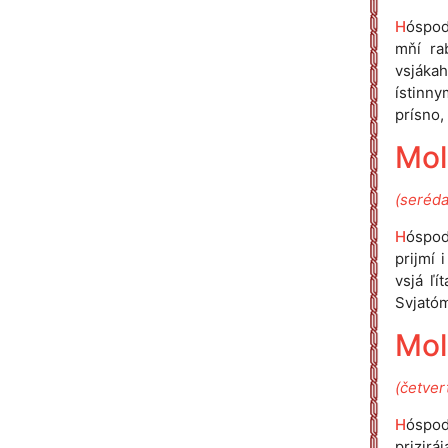
H
óspod
mňí ra
vsjáka
ístinny
prísno, 
Mol
(seréda
H
óspodi
prijmí 
vsjá ľí
Svjatóm
Mol
(četver
H
óspodi
prizirá