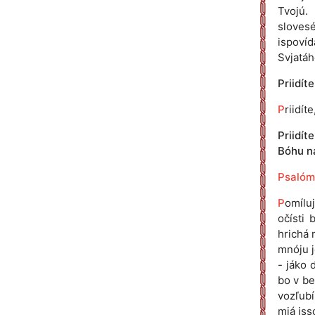
Tvojú. 
slovesé
ispovíd
Svjatáh
Priidít
P
riidít
Priidít
Bóhu n
Psalóm
P
omíluj
očísti 
hrichá 
mnóju j
- jáko 
bo v be
vozľubíl
mjá iss