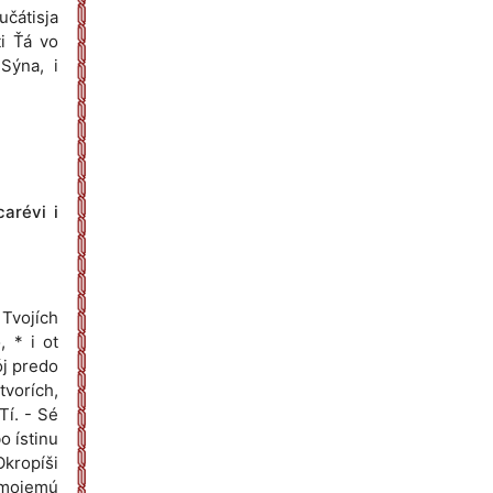
učátisja
ti Ťá vo
 Sýna, i
carévi i
 Tvojích
, * i ot
ój predo
tvorích,
Tí. - Sé
o ístinu
 Okropíši
u mojemú