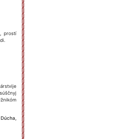
, prostí
di.
árstvije
asúščnyj
lžnikóm
o Dúcha,