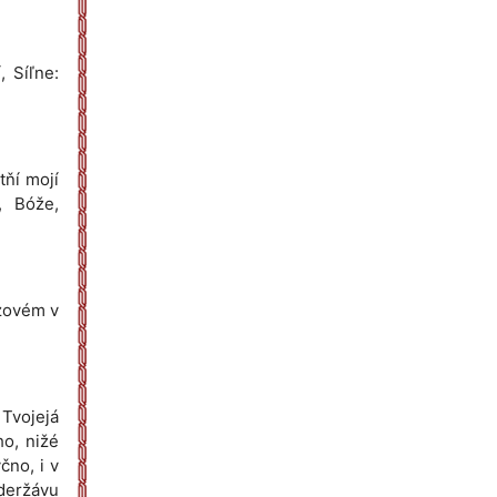
, Síľne:
tňí mojí
í, Bóže,
 zovém v
Tvojejá
ho, nižé
čno, i v
 deržávu