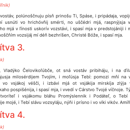
ľnik)
vostáv, polúnoščnuju písň prinošu Ti, Spáse, i pripádaja, vopij
 usnúti vo hrichóvňij smérti, no uščédri mjá, raspnýjsja v
ho mjá v ľínosti uskorív vozstávi, i spasí mja v predstojániji i mo
noščňím vozsijáj mí déň bezhríšen, Christé Bóže, i spasí mja.
ítva 3.
ok)
 Vladýko Čelovikoľúbče, ot sná vostáv pribiháju, i na ďil
ájusja milosérdijem Tvojím, i moľúsja Tebí: pomozi mňí na v
 vo vsjákoj véšči, i izbávi mjá ot vsjákija mirskíja zlýja 
kaho pospišénija, i spasí mja, i vvedí v Cárstvo Tvojé víčnoje. Tý
tvoríteľ i vsjákomu bláhu Promýslennik i Podáteľ, o Tebí
e mojé, i Tebí slávu vozsyláju, nýňi i prísno i vo víki vikóv. Amíň
ítva 4.
ok)