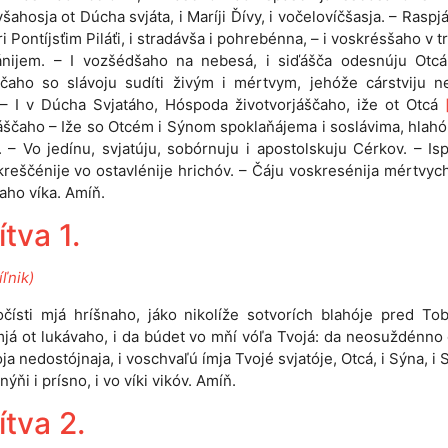
všahosja ot Dúcha svjáta, i Maríji Ďívy, i vočelovíčšasja. – Raspj
ri Pontíjsťim Piláťi, i stradávša i pohrebénna, – i voskrésšaho v tr
ánijem. – I vozšédšaho na nebesá, i siďášča odesnúju Otcá,
ščaho so slávoju sudíti živým i mértvym, jehóže cárstviju n
 – I v Dúcha Svjatáho, Hóspoda životvorjáščaho, iže ot Otcá
ščaho – Iže so Otcém i Sýnom spoklaňájema i soslávima, hlah
. – Vo jedínu, svjatúju, sobórnuju i apostolskuju Cérkov. – Is
kreščénije vo ostavlénije hrichóv. – Čáju voskresénija mértvych.
ho víka. Amíň.
tva 1.
ľnik)
očísti mjá hríšnaho, jáko nikolíže sotvorích blahóje pred To
mjá ot lukávaho, i da búdet vo mňí vóľa Tvojá: da neosuždénno
ja nedostójnaja, i voschvaľú ímja Tvojé svjatóje, Otcá, i Sýna, i 
ýňi i prísno, i vo víki vikóv. Amíň.
ítva 2.