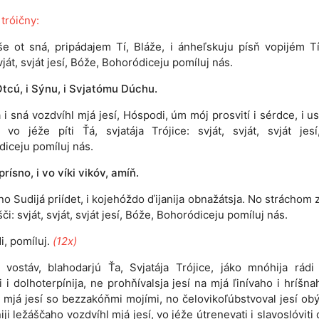
 tróičny:
še ot sná, pripádajem Tí, Bláže, i ánheľskuju písň vopijém Tí
vját, svját jesí, Bóže, Bohoródiceju pomíluj nás.
Otcú, i Sýnu, i Svjatómu Dúchu.
i sná vozdvíhl mjá jesí, Hóspodi, úm mój prosvití i sérdce, i us
, vo jéže píti Ťá, svjatája Trójice: svját, svját, svját jes
iceju pomíluj nás.
 prísno, i vo víki vikóv, amíň.
no Sudijá priídet, i kojehóždo ďijanija obnažátsja. No stráchom
či: svját, svját, svját jesí, Bóže, Bohoródiceju pomíluj nás.
i, pomíluj.
(12x)
vostáv, blahodarjú Ťa, Svjatája Trójice, jáko mnóhija rádi 
i i dolhoterpínija, ne prohňívalsja jesí na mjá ľinívaho i hríšna
 mjá jesí so bezzakóňmi mojími, no čelovikoľúbstvoval jesí obý
iji ležáščaho vozdvíhl mjá jesí, vo jéže útrenevati i slavoslóviti