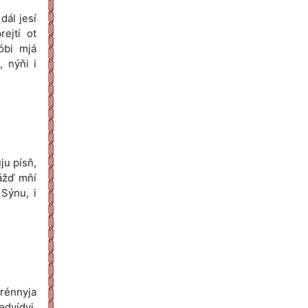
dál jesí
ejtí ot
óbi mjá
, nýňi i
ju písň,
dážď mňí
 Sýnu, i
irénnyja
edvídyj,