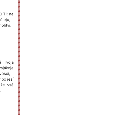
ú Ti: ne
óleju, i
lítvi: i
á Tvoja
sjákoje
véšči, i
 bo jesí
 že vsé
.