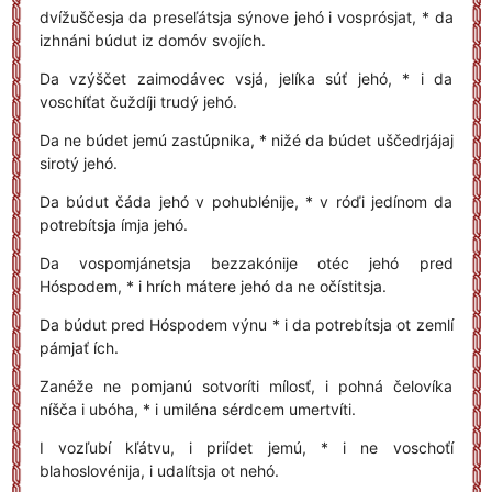
dvížuščesja da preseľátsja sýnove jehó i vosprósjat, * da
izhnáni búdut iz domóv svojích.
Da vzýščet zaimodávec vsjá, jelíka súť jehó, * i da
voschíťat čuždíji trudý jehó.
Da ne búdet jemú zastúpnika, * nižé da búdet uščedrjájaj
sirotý jehó.
Da búdut čáda jehó v pohublénije, * v róďi jedínom da
potrebítsja ímja jehó.
Da vospomjánetsja bezzakónije otéc jehó pred
Hóspodem, * i hrích mátere jehó da ne očístitsja.
Da búdut pred Hóspodem výnu * i da potrebítsja ot zemlí
pámjať ích.
Zanéže ne pomjanú sotvoríti mílosť, i pohná čelovíka
níšča i ubóha, * i umiléna sérdcem umertvíti.
I vozľubí kľátvu, i priídet jemú, * i ne voschoťí
blahoslovénija, i udalítsja ot nehó.