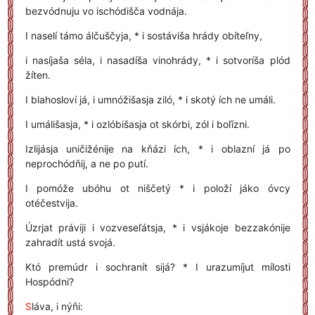
bezvódnuju vo ischódišča vodnája.
I naselí támo álčuščyja, * i sostáviša hrády obíteľny,
i nasíjaša séla, i nasadíša vinohrády, * i sotvoríša plód
žíten.
I blahosloví já, i umnóžišasja ziló, * i skotý ích ne umáli.
I umálišasja, * i ozlóbišasja ot skórbi, zól i boľízni.
Izlijásja uničižénije na kňázi ích, * i oblazní já po
neprochódňij, a ne po putí.
I pomóže ubóhu ot niščetý * i položí jáko óvcy
otéčestvija.
Úzrjat práviji i vozveseľátsja, * i vsjákoje bezzakónije
zahradít ustá svojá.
Któ premúdr i sochranít sijá? * I urazumíjut mílosti
Hospódni?
S
láva, i nýňi: