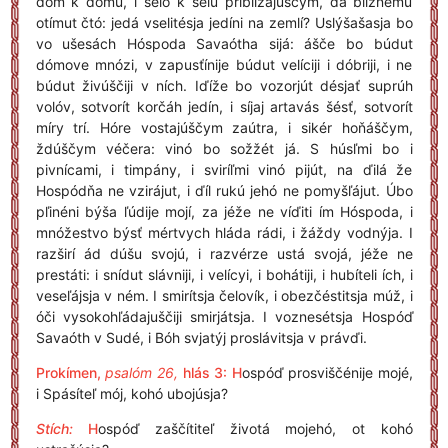
dóm k dómu, i seló k selú približájuščym, da blížnemu
otímut čtó: jedá vselitésja jedíni na zemlí? Uslýšašasja bo
vo ušesách Hóspoda Savaótha sijá: ášče bo búdut
dómove mnózi, v zapusťínije búdut velíciji i dóbriji, i ne
búdut živúščiji v ních. Iďíže bo vozorjút désjať suprúh
volóv, sotvorít korčáh jedín, i síjaj artavás šésť, sotvorít
míry trí. Hóre vostajúščym zaútra, i sikér hoňáščym,
ždúščym véčera: vinó bo sožžét já. S húsľmi bo i
pivnícami, i timpány, i sviríľmi vinó pijút, na ďilá že
Hospódňa ne vzirájut, i ďíl rukú jehó ne pomyšľájut. Úbo
pľinéni býša ľúdije mojí, za jéže ne víďiti ím Hóspoda, i
mnóžestvo býsť mértvych hláda rádi, i žáždy vodnýja. I
razširí ád dúšu svojú, i razvérze ustá svojá, jéže ne
prestáti: i snídut slávniji, i velícyi, i bohátiji, i hubíteli ích, i
veseľájsja v ném. I smirítsja čelovík, i obezčéstitsja múž, i
óči vysokohľádajuščiji smirjátsja. I voznesétsja Hospóď
Savaóth v Sudé, i Bóh svjatýj proslávitsja v právďi.
Prokímen,
psalóm 26,
hlás 3:
H
ospóď prosviščénije mojé,
i Spásíteľ mój, kohó ubojúsja?
Stích:
H
ospóď zaščítiteľ životá mojehó, ot kohó