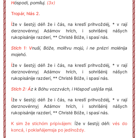
H
óspodi, pomíluj.
(3x)
Tropár, hlás 2.
Í
že v šestýj déň že i čás, na kresťí prihvoždéj, * v rají
derznovénnyj Adámov hrích, i sohrišénij nášych
rukopisánije razderí, ** Christé Bóže, i spasí nás.
Stích 1: V
nuší, Bóže, molítvu mojú, i ne prézri molénija
mojehó.
Í
že v šestýj déň že i čás, na kresťí prihvoždéj, * v rají
derznovénnyj Adámov hrích, i sohrišénij nášych
rukopisánije razderí, ** Christé Bóže, i spasí nás.
Stích 2: Á
z k Bóhu vozzvách, i Hóspoď uslýša mjá.
Í
že v šestýj déň že i čás, na kresťí prihvoždéj, * v rají
derznovénnyj Adámov hrích, i sohrišénij nášych
rukopisánije razderí, ** Christé Bóže, i spasí nás.
K sim že stichóm pripivájem:
Íže v šestýj déň:
vés do
koncá, i poklaňájemsja po jedínoždy.