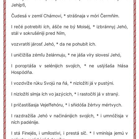
Jehípťi,
Čudesá v zemlí Chámovi, * strášnaja v móri Čermňím.
I rečé potrebíti ích, ášče ne bý Moiséj, * izbránnyj Jehó,
stál v sokrušéniji pred Ním,
vozvratíti járosť Jehó, * da ne pohubít ích.
I uničižíša zémľu želánnuju, * ne jáša víry slovesí Jehó,
I poroptáša v selénijich svojích, * ne uslýšaša hlása
Hospódňa.
I vozdvíže rúku Svojú na ňá, * nizložíti já v pustýni.
I nizložíti símja ích vo jazýcich, * i rastočíti já v straný.
I pričastíšasja Vejeľfehóru, * i sňidóša žértvy mértvych.
I razdražíša Jehó v načinánijich svojích, * i umnóžisja v
ních padénije.
I stá Finejés, i umílostivi, i prestá síč. * I vminísja jemú v