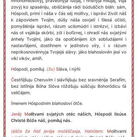
mnohomílostivyj, právednyja ľubjáj, i hríšnyja mílujaj, vsjá
zovýj ko spaséniju, obiščánija rádi búduščich bláh: sám,
Hóspodi, primí í náša v čás séj molítvy, i isprávi živót náš
k zápovidem Tvojím, dúšy náša osvjatí i ťilesá očísti,
pomyšlénija isprávi, rázum ucilomúdri i istrézvi, i izbávi
nás ot vsjákija skórbi, zól i boľíznej, i ohradí nás svjatými
ánhely Tvojími, jáko da opolčénijem ích sobľudájemi i
nastavľájemi, dostíhnem v jedínstvo víry, i v rázum
neprikosnovénnyja Tvojejá slávy: jáko blahoslovén jesí vo
víki vikóv, amíň.
H
óspodi, pomíluj.
(3x)
S
láva, i nýňi:
Č
estňíjšuju Cheruvím i slávňijšuju bez sravnénija Serafím,
bez istľínija Bóha Slóva róždšuju súščuju Bohoródicu ťá
veličájem.
Í
menem Hóspodnim blahosloví ótče.
Jeréj: M
olítvami svjatých otéc nášich, Hóspodi Iisúse
Christé Bóže náš, pomíluj nás.
(ášče že ňísť jeréja moľáščasja, hlahólem:
M
olítvami