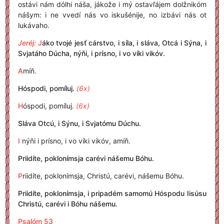
ostávi nám dólhi náša, jákože i mý ostavľájem dolžnikóm
nášym: i ne vvedí nás vo iskušénije, no izbávi nás ot
lukávaho.
Jeréj:
J
áko tvojé jesť cárstvo, i síla, i sláva, Otcá i Sýna, i
Svjatáho Dúcha, nýňi, i prísno, i vo víki vikóv.
A
míň.
Hóspodi, pomíluj.
(6x)
H
óspodi, pomíluj.
(6x)
Sláva Otcú, i Sýnu, i Svjatómu Dúchu.
I
nýňi i prísno, i vo víki vikóv, amíň.
Priidíte, poklonímsja carévi nášemu Bóhu.
P
riidíte, poklonímsja, Christú, carévi, nášemu Bóhu.
Priidíte, poklonímsja, i pripadém samomú Hóspodu Iisúsu
Christú, carévi i Bóhu nášemu.
Psalóm 53