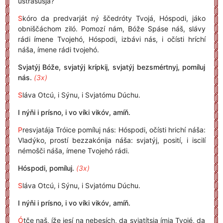
ustrašúsja?
S
kóro da predvarját ný ščedróty Tvojá, Hóspodi, jáko
obniščáchom ziló. Pomozí nám, Bóže Spáse náš, slávy
rádi ímene Tvojehó, Hóspodi, izbávi nás, i očísti hríchí
náša, ímene rádi tvojehó.
Svjatýj Bóže, svjatýj krípkij, svjatýj bezsmértnyj, pomíluj
nás.
(3x)
S
láva Otcú, i Sýnu, i Svjatómu Dúchu.
I nýňi i prísno, i vo víki vikóv, amíň.
P
resvjatája Tróice pomíluj nás: Hóspodi, očísti hrichí náša:
Vladýko, prostí bezzakónija náša: svjatýj, posití, i iscilí
némošči náša, ímene Tvojehó rádi.
Hóspodi, pomíluj.
(3x)
S
láva Otcú, i Sýnu, i Svjatómu Dúchu.
I nýňi i prísno, i vo víki vikóv, amíň.
Ó
tče naš, íže jesí na nebesích, da svjatítsja ímja Tvojé, da