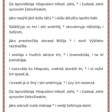
Da ispovíďatsja Hóspodevi mílosti Jehó, * i čudesá Jehó
synovóm čelovíčeskim,
jáko nasýtil jésť dúšu tščú * i dúšu álčušču ispólni bláh.
Siďáščyja vo tmí i síni smértňij, * okovánnyja niščetóju i
žeľízom,
jáko preohorčíša slovesá Bóžija * i sovít Výšňaho
razdražíša.
I smirísja v truďích sérdce ích, * i iznemohóša, i ne bí
pomohájaj.
I vozzváša ko Hóspodu, vnehdá skorbíti ím, * i ot núžd
ích spasé já,
i izvedé já iz ťmý i síni smértnyja, * i úzy ích rasterzá.
Da ispovíďatsja Hóspodevi mílosti Jehó, * i čudesá Jehó
synovóm čelovíčeskim,
jáko sokruší vratá mídnaja * i veréji žeľíznyja slomí.