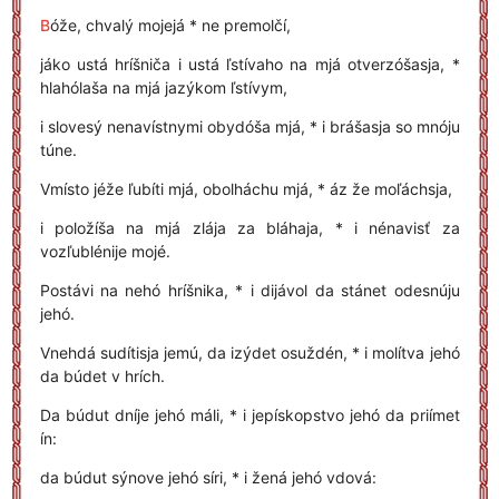
B
óže, chvalý mojejá * ne premolčí,
jáko ustá hríšniča i ustá ľstívaho na mjá otverzóšasja, *
hlahólaša na mjá jazýkom ľstívym,
i slovesý nenavístnymi obydóša mjá, * i brášasja so mnóju
túne.
Vmísto jéže ľubíti mjá, obolháchu mjá, * áz že moľáchsja,
i položíša na mjá zlája za bláhaja, * i nénavisť za
vozľublénije mojé.
Postávi na nehó hríšnika, * i dijávol da stánet odesnúju
jehó.
Vnehdá sudítisja jemú, da izýdet osuždén, * i molítva jehó
da búdet v hrích.
Da búdut dníje jehó máli, * i jepískopstvo jehó da priímet
ín:
da búdut sýnove jehó síri, * i žená jehó vdová: