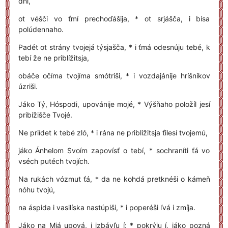
dní,
ot véšči vo ťmí prechoďášija, * ot srjášča, i bísa
polúdennaho.
Padét ot strány tvojejá týsjašča, * i ťmá odesnúju tebé, k
tebí že ne priblížitsja,
obáče očíma tvojíma smótriši, * i vozdajánije hríšnikov
úzriši.
Jáko Tý, Hóspodi, upovánije mojé, * Výšňaho položíl jesí
pribížišče Tvojé.
Ne priídet k tebé zló, * i rána ne priblížitsja ťilesí tvojemú,
jáko Ánhelom Svoím zapovísť o tebí, * sochraníti ťá vo
vséch putéch tvojích.
Na rukách vózmut ťá, * da ne kohdá pretknéši o kámeň
nóhu tvojú,
na áspida i vasilíska nastúpiši, * i poperéši ľvá i zmíja.
Jáko na Mjá upová, i izbávľu í: * pokrýju í, jáko pozná