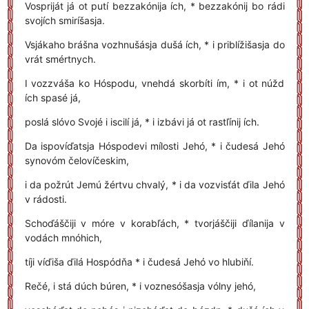
Vospriját já ot putí bezzakónija ích, * bezzakónij bo rádi
svojích smiríšasja.
Vsjákaho brášna vozhnušásja dušá ích, * i priblížišasja do
vrát smértnych.
I vozzváša ko Hóspodu, vnehdá skorbíti ím, * i ot núžd
ích spasé já,
poslá slóvo Svojé i iscilí já, * i izbávi já ot rastľínij ích.
Da ispovíďatsja Hóspodevi mílosti Jehó, * i čudesá Jehó
synovóm čelovíčeskim,
i da požrút Jemú žértvu chvalý, * i da vozvisťát ďila Jehó
v rádosti.
Schoďáščiji v móre v korabľách, * tvorjáščiji ďílanija v
vodách mnóhich,
tíji víďiša ďilá Hospódňa * i čudesá Jehó vo hlubiňí.
Rečé, i stá dúch búren, * i voznesóšasja vólny jehó,