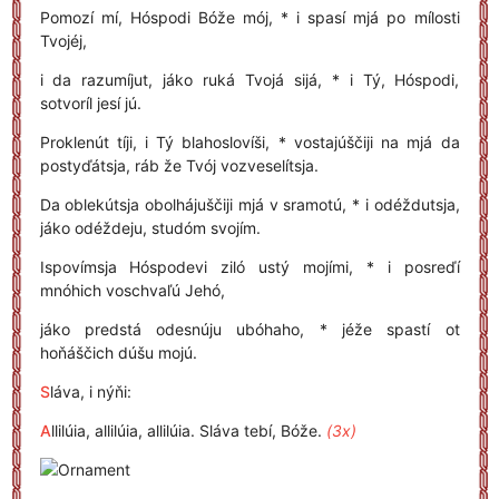
Pomozí mí, Hóspodi Bóže mój, * i spasí mjá po mílosti
Tvojéj,
i da razumíjut, jáko ruká Tvojá sijá, * i Tý, Hóspodi,
sotvoríl jesí jú.
Proklenút tíji, i Tý blahoslovíši, * vostajúščiji na mjá da
postyďátsja, ráb že Tvój vozveselítsja.
Da oblekútsja obolhájuščiji mjá v sramotú, * i odéždutsja,
jáko odéždeju, studóm svojím.
Ispovímsja Hóspodevi ziló ustý mojími, * i posreďí
mnóhich voschvaľú Jehó,
jáko predstá odesnúju ubóhaho, * jéže spastí ot
hoňáščich dúšu mojú.
S
láva, i nýňi:
A
llilúia, allilúia, allilúia. Sláva tebí, Bóže.
(3x)