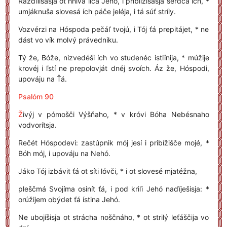
Razďilíšasja ot hňíva licá Jehó, i priblížišasja serdcá ích, *
umjáknuša slovesá ích páče jeléja, i tá súť stríly.
Vozvérzi na Hóspoda pečáľ tvojú, i Tój ťá prepitájet, * ne
dást vo vík molvý právedniku.
Tý že, Bóže, nizvedéši ích vo studenéc istľínija, * múžije
krovéj i ľstí ne prepolovját dnéj svoích. Áz že, Hóspodi,
upováju na Ťá.
Psalóm 90
Ž
ivýj v pómošči Výšňaho, * v króvi Bóha Nebésnaho
vodvorítsja.
Rečét Hóspodevi: zastúpnik mój jesí i pribížišče mojé, *
Bóh mój, i upováju na Nehó.
Jáko Tój izbávit ťá ot síti lóvči, * i ot slovesé mjatéžna,
pleščmá Svojíma osinít ťá, i pod kriľi Jehó naďíješisja: *
orúžijem obýdet ťá ístina Jehó.
Ne ubojíšisja ot strácha noščnáho, * ot strilý leťáščija vo