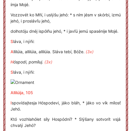
ímja Mojé.
Vozzovét ko Mňí, i uslýšu jehó: * s ním jésm v skórbi, izmú
jehó, i proslávľu jehó,
dolhotóju dnéj ispólňu jehó, * i javľú jemú spasénije Mojé.
S
láva, i nýňi:
A
llilúia, allilúia, allilúia. Sláva tebí, Bóže.
(3x)
H
óspodi, pomíluj.
(3x)
S
láva, i nýňi:
Allilúija, 105
I
spovídajtesja Hóspodevi, jáko bláh, * jáko vo vík mílosť
Jehó.
Któ vozhlahólet síly Hospódní? * Slýšany sotvorít vsjá
chvalý Jehó?