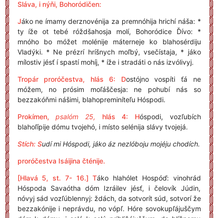
Sláva, i nýňi, Bohoródičen:
J
áko ne ímamy derznovénija za premnóhija hrichí náša: *
ty íže ot tebé róždšahosja molí, Bohoródice Ďívo: *
mnóho bo móžet molénije máterneje ko blahosérdiju
Vladýki. * Ne prézrí hríšnych moľbý, vsečístaja, * jáko
mílostiv jésť í spastí mohíj, * íže i stradáti o nás izvólivyj.
Tropár proróčestva, hlás 6:
D
ostójno vospíti ťá ne
móžem, no prósim moľáščesja: ne pohubí nás so
bezzakóňmi nášimi, blahopreminíteľu Hóspodi.
Prokímen,
psalóm 25,
hlás 4:
H
óspodi, vozľubích
blahoľípije dómu tvojehó, i místo selénija slávy tvojejá.
Stích:
S
udí mi Hóspodi, jáko áz nezlóboju mojéju chodích.
proróčestva Isáijina čténije.
[Hlavá 5, st. 7- 16.]
T
áko hlahólet Hospóď: vinohrád
Hóspoda Savaótha dóm Izráilev jésť, i čelovík Júdin,
nóvyj sád vozľúblennyj: ždách, da sotvorít súd, sotvorí že
bezzakónije i neprávdu, no vópľ. Hóre sovokupľájuščym