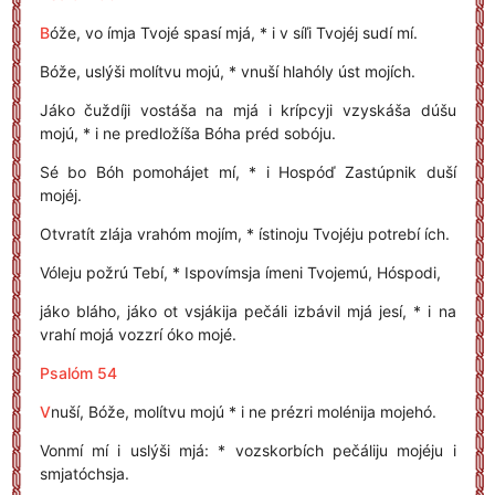
B
óže, vo ímja Tvojé spasí mjá, * i v síľi Tvojéj sudí mí.
Bóže, uslýši molítvu mojú, * vnuší hlahóly úst mojích.
Jáko čuždíji vostáša na mjá i krípcyji vzyskáša dúšu
mojú, * i ne predložíša Bóha préd sobóju.
Sé bo Bóh pomohájet mí, * i Hospóď Zastúpnik duší
mojéj.
Otvratít zlája vrahóm mojím, * ístinoju Tvojéju potrebí ích.
Vóleju požrú Tebí, * Ispovímsja ímeni Tvojemú, Hóspodi,
jáko bláho, jáko ot vsjákija pečáli izbávil mjá jesí, * i na
vrahí mojá vozzrí óko mojé.
Psalóm 54
V
nuší, Bóže, molítvu mojú * i ne prézri molénija mojehó.
Vonmí mí i uslýši mjá: * vozskorbích pečáliju mojéju i
smjatóchsja.