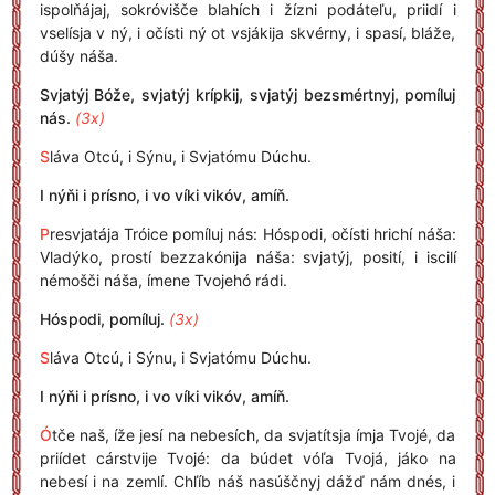
ispolňájaj, sokróvišče blahích i žízni podáteľu, priidí i
vselísja v ný, i očísti ný ot vsjákija skvérny, i spasí, bláže,
dúšy náša.
Svjatýj Bóže, svjatýj krípkij, svjatýj bezsmértnyj, pomíluj
nás.
(3x)
S
láva Otcú, i Sýnu, i Svjatómu Dúchu.
I nýňi i prísno, i vo víki vikóv, amíň.
P
resvjatája Tróice pomíluj nás: Hóspodi, očísti hrichí náša:
Vladýko, prostí bezzakónija náša: svjatýj, posití, i iscilí
némošči náša, ímene Tvojehó rádi.
Hóspodi, pomíluj.
(3x)
S
láva Otcú, i Sýnu, i Svjatómu Dúchu.
I nýňi i prísno, i vo víki vikóv, amíň.
Ó
tče naš, íže jesí na nebesích, da svjatítsja ímja Tvojé, da
priídet cárstvije Tvojé: da búdet vóľa Tvojá, jáko na
nebesí i na zemlí. Chľíb náš nasúščnyj dážď nám dnés, i