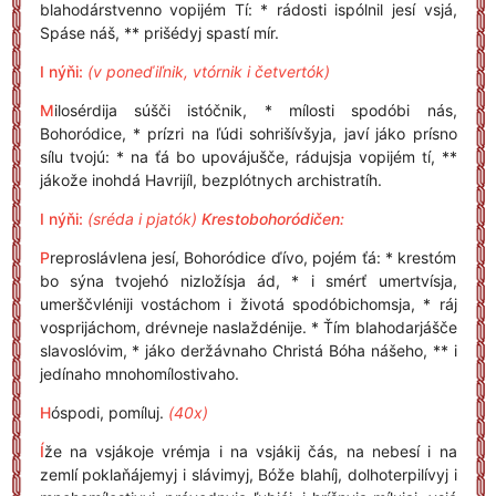
blahodárstvenno vopijém Tí: * rádosti ispólnil jesí vsjá,
Spáse náš, ** prišédyj spastí mír.
I nýňi:
(v poneďiľnik, vtórnik i četvertók)
M
ilosérdija súšči istóčnik, * mílosti spodóbi nás,
Bohoródice, * prízri na ľúdi sohrišívšyja, javí jáko prísno
sílu tvojú: * na ťá bo upovájušče, rádujsja vopijém tí, **
jákože inohdá Havrijíl, bezplótnych archistratíh.
I nýňi:
(sréda i pjatók)
Krestobohoródičen:
P
reproslávlena jesí, Bohoródice ďívo, pojém ťá: * krestóm
bo sýna tvojehó nizložísja ád, * i smérť umertvísja,
umerščvléniji vostáchom i životá spodóbichomsja, * ráj
vosprijáchom, drévneje naslaždénije. * Ťím blahodarjášče
slavoslóvim, * jáko deržávnaho Christá Bóha nášeho, ** i
jedínaho mnohomílostivaho.
H
óspodi, pomíluj.
(40x)
Í
že na vsjákoje vrémja i na vsjákij čás, na nebesí i na
zemlí poklaňájemyj i slávimyj, Bóže blahíj, dolhoterpilívyj i