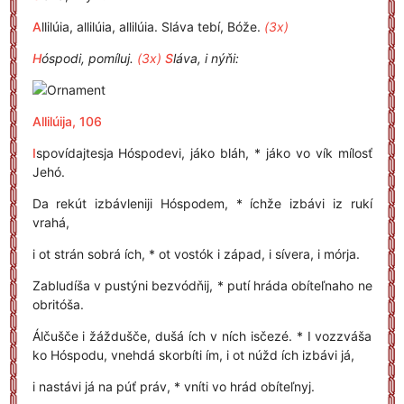
A
llilúia, allilúia, allilúia. Sláva tebí, Bóže.
(3x)
H
óspodi, pomíluj.
(3x)
S
láva, i nýňi:
Allilúija, 106
I
spovídajtesja Hóspodevi, jáko bláh, * jáko vo vík mílosť
Jehó.
Da rekút izbávleniji Hóspodem, * íchže izbávi iz rukí
vrahá,
i ot strán sobrá ích, * ot vostók i západ, i sívera, i mórja.
Zabludíša v pustýni bezvódňij, * putí hráda obíteľnaho ne
obritóša.
Álčušče i žáždušče, dušá ích v ních isčezé. * I vozzváša
ko Hóspodu, vnehdá skorbíti ím, i ot núžd ích izbávi já,
i nastávi já na púť práv, * vníti vo hrád obíteľnyj.