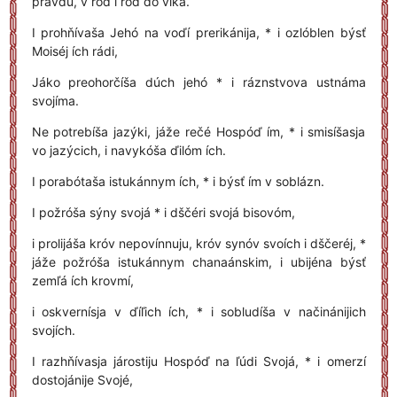
právdu, v ród i ród do víka.
I prohňívaša Jehó na voďí prerikánija, * i ozlóblen býsť
Moiséj ích rádi,
Jáko preohorčíša dúch jehó * i ráznstvova ustnáma
svojíma.
Ne potrebíša jazýki, jáže rečé Hospóď ím, * i smisíšasja
vo jazýcich, i navykóša ďilóm ích.
I porabótaša istukánnym ích, * i býsť ím v soblázn.
I požróša sýny svojá * i dščéri svojá bisovóm,
i prolijáša króv nepovínnuju, króv synóv svoích i dščeréj, *
jáže požróša istukánnym chanaánskim, i ubijéna býsť
zemľá ích krovmí,
i oskvernísja v ďíľich ích, * i sobludíša v načinánijich
svojích.
I razhňívasja járostiju Hospóď na ľúdi Svojá, * i omerzí
dostojánije Svojé,