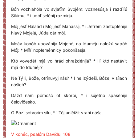
Bóh vozhlahóla vo svjaťím Svojém: voznesúsja i razďiľú
Sikímu, * i udóľ selénij razmírju.
Mój jésť Halaád i Mój jésť Manassíj, * i Jefrém zastuplénije
hlavý Mojejá, Júda cár mój.
Moáv konób upovánija Mojehó, na Iduméju naložú sapóh
Mój: * Mňí inopleménnicy pokoríšasja.
Któ vovedét mjá vo hrád ohraždénijá? * Ilí któ nastávit
mjá do Iduméji?
Ne Tý li, Bóže, otrínuvyj nás? * I ne izýdeši, Bóže, v sílach
nášich?
Dážď nám pómošč ot skórbi, * i sújetno spasénije
čelovíčesko.
O Bózi sotvorím sílu, * i Tój uničižít vrahí náša.
V konéc, psalóm Davídu, 108