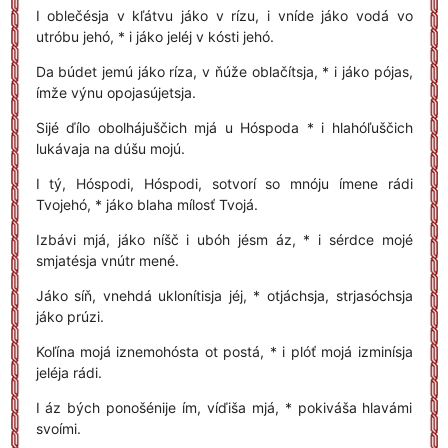
I oblečésja v kľátvu jáko v rízu, i vníde jáko vodá vo
utróbu jehó, * i jáko jeléj v kósti jehó.
Da búdet jemú jáko ríza, v ňúže oblačítsja, * i jáko pójas,
ímže výnu opojasújetsja.
Sijé ďílo obolhájuščich mjá u Hóspoda * i hlahóľuščich
lukávaja na dúšu mojú.
I tý, Hóspodi, Hóspodi, sotvorí so mnóju ímene rádi
Tvojehó, * jáko blaha mílosť Tvojá.
Izbávi mjá, jáko níšč i ubóh jésm áz, * i sérdce mojé
smjatésja vnútr mené.
Jáko síň, vnehdá uklonítisja jéj, * otjáchsja, strjasóchsja
jáko prúzi.
Koľína mojá iznemohósta ot postá, * i plóť mojá izminísja
jeléja rádi.
I áz bých ponošénije ím, víďiša mjá, * pokiváša hlavámi
svoími.