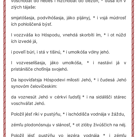
voschóďat do nebés i nizchóďat do bézdn, * dušá ích v
zlých tájaše:
smjatóšasja, podvihóšasja, jáko pijányj, * i vsjá múdrosť
ích pohloščená býsť.
I vozzváša ko Hóspodu, vnehdá skorbíti ím, * i ot núžd
ích izvedé já,
i poveľí búri, i stá v tišinú, * i umolkóša vólny jehó.
I vozveselíšasja, jáko umolkóša, * i nastávi já v
pristánišče choťínija svojehó.
Da ispovíďatsja Hóspodevi mílosti Jehó, * i čudesá Jehó
synovóm čelovíčeskim:
da voznesút Jehó v cérkvi ľudsťij * i na sidálišči stárec
voschváľat Jehó.
Položíl jésť ríki v pustýňu, * i ischódišča vodnája v žáždu,
zémľu plodonósnuju v slánosť, * ot zlóby živúščich na néj.
Položíl jésť pustýňu vo jezéra vodnája * i zémľu