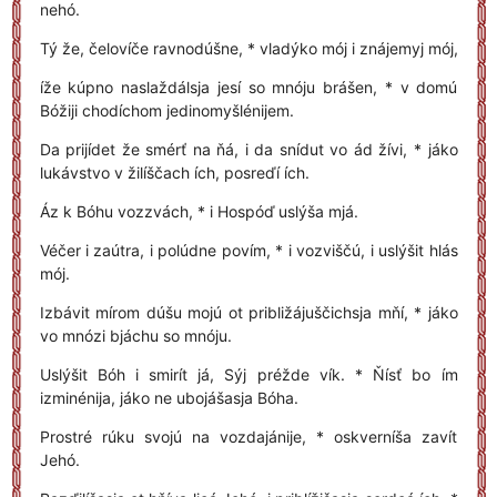
nehó.
Tý že, čelovíče ravnodúšne, * vladýko mój i znájemyj mój,
íže kúpno naslaždálsja jesí so mnóju brášen, * v domú
Bóžiji chodíchom jedinomyšlénijem.
Da prijídet že smérť na ňá, i da snídut vo ád žívi, * jáko
lukávstvo v žilíščach ích, posreďí ích.
Áz k Bóhu vozzvách, * i Hospóď uslýša mjá.
Véčer i zaútra, i polúdne povím, * i vozviščú, i uslýšit hlás
mój.
Izbávit mírom dúšu mojú ot približájuščichsja mňí, * jáko
vo mnózi bjáchu so mnóju.
Uslýšit Bóh i smirít já, Sýj préžde vík. * Ňísť bo ím
izminénija, jáko ne ubojášasja Bóha.
Prostré rúku svojú na vozdajánije, * oskverníša zavít
Jehó.