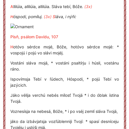
A
llilúia, allilúia, allilúia. Sláva tebí, Bóže.
(3x)
H
óspodi, pomíluj.
(3x)
S
láva, i nýňi:
Písň, psálom Davídu, 107
H
otóvo sérdce mojé, Bóže, hotóvo sérdce mojé: *
vospojú i pojú vo slávi mojéj.
Vostáni sláva mojá, * vostáni psaltírju i húsli, vostánu
ráno.
Ispovímsja Tebí v ľúdech, Hóspodi, * pojú Tebí vo
jazýcich.
Jáko vélija verchú nebés mílosť Tvojá * i do óblak ístina
Tvojá.
Voznesísja na nebesá, Bóže, * i po vséj zemlí sláva Tvojá,
jáko da izbávjatsja vozľúblenniji Tvojí: * spasí desníceju
Tvojéju i uslýši mjá.