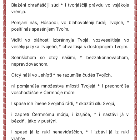
Blažéni chraňáščiji súd * i tvorjáščiji právdu vo vsjákoje
vrémja.
Pomjaní nás, Hóspodi, vo blahovoléniji ľudéj Tvojích, *
posití nás spasénijem Tvoím.
Víďiti vo bláhosti izbránnyja Tvojá, vozveselítisja vo
veséliji jazýka Tvojehó, * chvalítisja s dostojánijem Tvojím.
Sohrišíchom so otcý nášimi, * bezzakónnovachom,
nepravdováchom.
Otcý náši vo Jehípťi * ne razumíša čudés Tvojích,
ni pomjanúša mnóžestva mílosti Tvojejá * i preohorčíša
voschoďášče v Čermnóje móre.
I spasé ích ímene Svojehó rádi, * skazáti sílu Svojú,
i zapretí Čermnómu mórju, i izsjáče, * i nastávi já v
bézdňi, jáko v pustýni.
I spasé já iz rukí nenavíďaščich, * i izbávi já iz rukí
vrahóv.