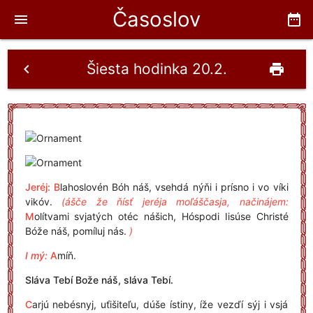
Časoslov
menu
date_range
Šiesta hodinka 20.2.
chevron_left
print
Jeréj:
B
lahoslovén Bóh náš, vsehdá nýňi i prísno i vo víki
vikóv.
(ášče že ňísť jeréja moľáščasja, načinájem:
M
olítvami svjatých otéc nášich, Hóspodi Iisúse Christé
Bóže náš, pomíluj nás.
)
I mý:
A
míň.
Sláva Tebí Bože náš, sláva Tebí.
C
arjú nebésnyj, uťišiteľu, dúše ístiny, íže vezďí sýj i vsjá