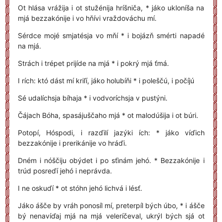
Ot hlása vrážija i ot stužénija hríšniča, * jáko ukloníša na
mjá bezzakónije i vo hňívi vraždováchu mí.
Sérdce mojé smjatésja vo mňí * i bojázň smérti napadé
na mjá.
Strách i trépet prijíde na mjá * i pokrý mjá ťmá.
I rích: któ dást mí kriľí, jáko holubíňi * i poleščú, i počíjú
Sé udalíchsja bíhaja * i vodvoríchsja v pustýni.
Čájach Bóha, spasájuščaho mjá * ot malodúšija i ot búri.
Potopí, Hóspodi, i razďilí jazýki ích: * jáko víďich
bezzakónije i prerikánije vo hráďi.
Dném i nóščiju obýdet i po sťinám jehó. * Bezzakónije i
trúd posreďí jehó i neprávda.
I ne oskuďí * ot stóhn jehó lichvá i lésť.
Jáko ášče by vráh ponosíl mí, preterpíl bých úbo, * i ášče
bý nenavíďaj mjá na mjá veleríčeval, ukrýl bých sjá ot