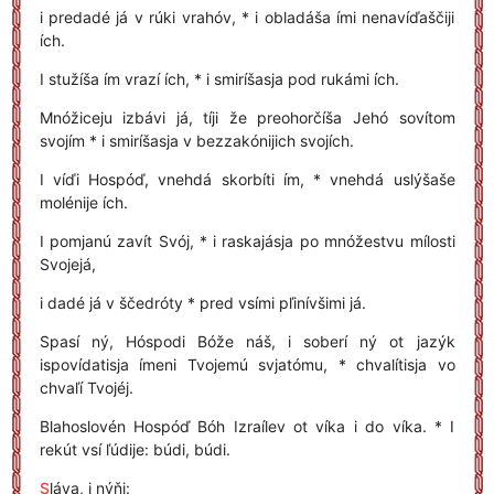
i predadé já v rúki vrahóv, * i obladáša ími nenavíďaščiji
ích.
I stužíša ím vrazí ích, * i smiríšasja pod rukámi ích.
Mnóžiceju izbávi já, tíji že preohorčíša Jehó sovítom
svojím * i smiríšasja v bezzakónijich svojích.
I víďi Hospóď, vnehdá skorbíti ím, * vnehdá uslýšaše
molénije ích.
I pomjanú zavít Svój, * i raskajásja po mnóžestvu mílosti
Svojejá,
i dadé já v ščedróty * pred vsími pľinívšimi já.
Spasí ný, Hóspodi Bóže náš, i soberí ný ot jazýk
ispovídatisja ímeni Tvojemú svjatómu, * chvalítisja vo
chvaľí Tvojéj.
Blahoslovén Hospóď Bóh Izraílev ot víka i do víka. * I
rekút vsí ľúdije: búdi, búdi.
S
láva, i nýňi: