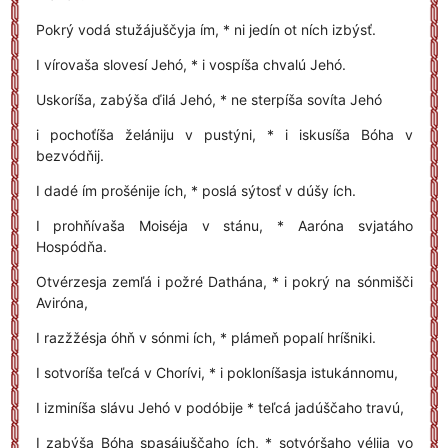
Pokrý vodá stužájuščyja ím, * ni jedín ot ních izbýsť.
I vírovaša slovesí Jehó, * i vospíša chvalú Jehó.
Uskoríša, zabýša ďilá Jehó, * ne sterpíša sovíta Jehó
i pochoťíša želániju v pustýni, * i iskusíša Bóha v
bezvódňij.
I dadé ím prošénije ích, * poslá sýtosť v dúšy ích.
I prohňívaša Moiséja v stánu, * Aaróna svjatáho
Hospódňa.
Otvérzesja zemľá i požré Dathána, * i pokrý na sónmišči
Aviróna,
I razžžésja óhň v sónmi ích, * plámeň popalí hríšniki.
I sotvoríša teľcá v Chorívi, * i pokloníšasja istukánnomu,
I izminíša slávu Jehó v podóbije * teľcá jadúščaho travú,
I zabýša Bóha spasájuščaho ích, * sotvóršaho vélija vo