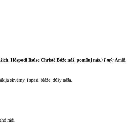
šich, Hóspodi Iisúse Christé Bóže náš, pomíluj nás.
)
I mý:
A
míň.
jákija skvérny, i spasí, bláže, dúšy náša.
ehó rádi.