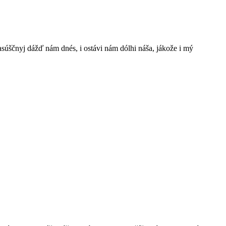
š nasúščnyj dážď nám dnés, i ostávi nám dólhi náša, jákože i mý