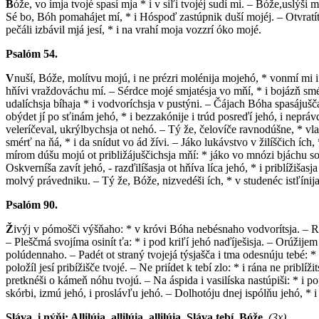
B
óže, vo ímja tvojé spasí mja * i v siľi tvojéj sudí mi. – Bóže,uslýši
Sé bo, Bóh pomahájet mí, * i Hóspoď zastúpnik duší mojéj. – Otvratít 
pečáli izbávil mjá jesí, * i na vrahí moja vozzrí óko mojé.
Psalóm 54.
V
nuší, Bóže, molítvu mojú, i ne prézri molénija mojehó, * vonmí mi i u
hňívi vraždováchu mí. – Sérdce mojé smjatésja vo mňí, * i bojázň smérti
udalíchsja bíhaja * i vodvoríchsja v pustýni. – Čájach Bóha spasájuščah
obýdet jí po sťinám jehó, * i bezzakónije i trúd posreďí jehó, i nepráv
veleríčeval, ukrýlbychsja ot nehó. – Tý že, čelovíče ravnodúšne, * v
smérť na ňá, * i da snídut vo ád žívi. – Jáko lukávstvo v žilíščich íc
mírom dúšu mojú ot približájuščichsja mňí: * jáko vo mnózi bjáchu so m
Oskverníša zavít jehó, - razďilíšasja ot hňíva líca jehó, * i priblížišas
molvý právedniku. – Tý že, Bóže, nizvedéši ích, * v studenéc istľínija
Psalóm 90.
Ž
ivýj v pómošči výšňaho: * v króvi Bóha nebésnaho vodvorítsja. – Rečé
– Pleščmá svojíma osinít ťa: * i pod kriľí jehó naďíješisja. – Orúžijem o
polúdennaho. – Padét ot straný tvojejá týsjašča i tma odesnúju tebé: * 
položíl jesí pribížišče tvojé. – Ne priídet k tebí zlo: * i rána ne pri
pretknéši o kámeň nóhu tvojú. – Na áspida i vasilíska nastúpiši: * i po
skórbi, izmú jehó, i proslávľu jehó. – Dolhotóju dnej ispólňu jehó, * 
Sláva, i nýňi: Allilúia, allilúia, allilúia. Sláva tebí, Bóže.
(3x)