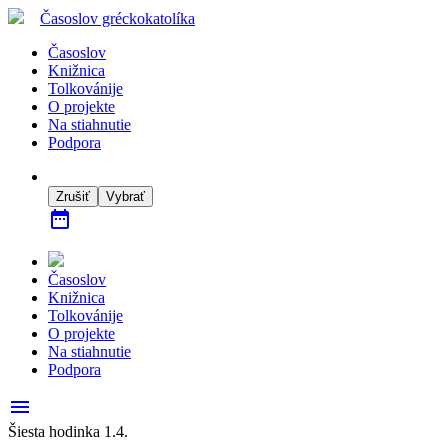
Časoslov
gréckokatolíka
Časoslov
Knižnica
Tolkovánije
O projekte
Na stiahnutie
Podpora
Zrušiť
Vybrať
date_range
Časoslov
Knižnica
Tolkovánije
O projekte
Na stiahnutie
Podpora
menu
Šiesta hodinka 1.4.