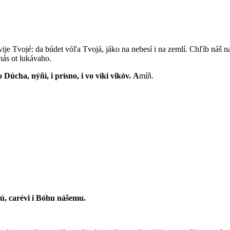
árstvije Tvojé: da búdet vóľa Tvojá, jáko na nebesí i na zemlí. Chľíb ná
nás ot lukávaho.
o Dúcha, nýňi, i prísno, i vo víki vikóv.
A
míň.
ú, carévi i Bóhu nášemu.