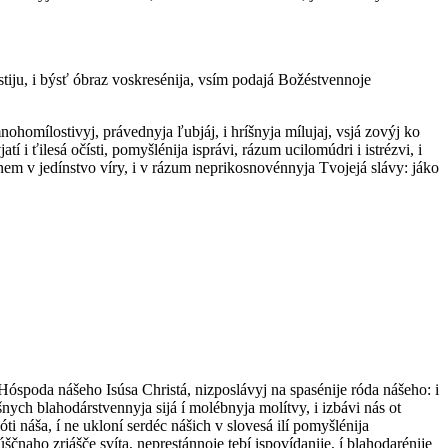
hostiju, i býsť óbraz voskresénija, vsím podajá Božéstvennoje
mnohomílostivyj, právednyja ľubjáj, i hríšnyja mílujaj, vsjá zovýj ko
í i ťilesá očísti, pomyšlénija isprávi, rázum ucilomúdri i istrézvi, i
íhnem v jedínstvo víry, i v rázum neprikosnovénnyja Tvojejá slávy: jáko
, Hóspoda nášeho Isúsa Christá, nizposlávyj na spasénije róda nášeho: i
šnych blahodárstvennyja sijá í molébnyja molítvy, i izbávi nás ot
i náša, í ne ukloní serdéc nášich v slovesá ilí pomyšlénija
úščnaho zrjášče svíta, neprestánnoje tebí ispovídanije, í blahodarénije