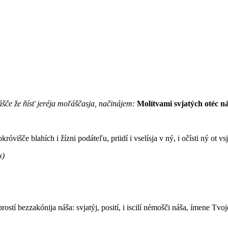
ášče že ňísť jeréja moľáščasja, načinájem:
Molítvami svjatých otéc ná
okróvišče blahích i žízni podáteľu, priidí i vselísja v ný, i očísti ný ot vs
x)
rostí bezzakónija náša: svjatýj, posití, i iscilí némošči náša, ímene Tvoj