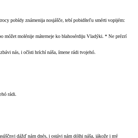
ótrocy pobídy známenija nosjášče, tebí pobidíteľu smérti vopijém:
bo móžet molénije máterneje ko blahosérdiju Vladýki. * Ne prézrí
vi nás, i očísti hríchí náša, ímene rádi tvojehó.
ehó rádi.
š nasúščnyj dážď nám dnés, i ostávi nám dólhi náša, jákože i mý