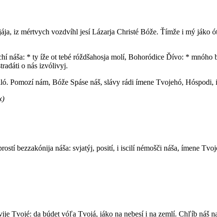
irjája, iz mértvych vozdvíhl jesí Lázarja Christé Bóže. Ťímže i mý jáko 
hí náša: * ty íže ot tebé róždšahosja molí, Bohoródice Ďívo: * mnóho 
tradáti o nás izvólivyj.
ó. Pomozí nám, Bóže Spáse náš, slávy rádi ímene Tvojehó, Hóspodi, izbá
x)
rostí bezzakónija náša: svjatýj, posití, i iscilí némošči náša, ímene Tvoj
árstvije Tvojé: da búdet vóľa Tvojá, jáko na nebesí i na zemlí. Chľíb ná