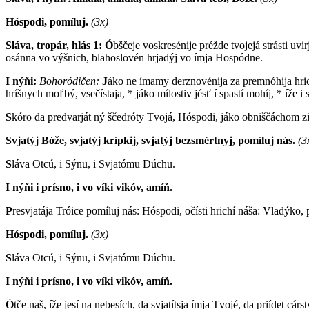
Hóspodi, pomíluj.
(3x)
Sláva, tropár, hlás 1: Ó
bščeje voskresénije préžde tvojejá strásti uv
osánna vo výšnich, blahoslovén hrjadýj vo ímja Hospódne.
I nýňi:
Bohoródičen:
J
áko ne ímamy derznovénija za premnóhija hric
hríšnych moľbý, vsečístaja, * jáko mílostiv jésť í spastí mohíj, * íže i s
S
kóro da predvarját ný ščedróty Tvojá, Hóspodi, jáko obniščáchom zil
Svjatýj Bóže, svjatýj krípkij, svjatýj bezsmértnyj, pomíluj nás.
(3
S
láva Otcú, i Sýnu, i Svjatómu Dúchu.
I nýňi i prísno, i vo víki vikóv, amíň.
P
resvjatája Tróice pomíluj nás: Hóspodi, očísti hrichí náša: Vladýko, p
Hóspodi, pomíluj.
(3x)
S
láva Otcú, i Sýnu, i Svjatómu Dúchu.
I nýňi i prísno, i vo víki vikóv, amíň.
Ó
tče naš, íže jesí na nebesích, da svjatítsja ímja Tvojé, da priídet c