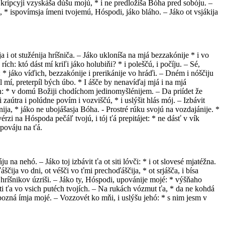
 i krípcyji vzyskáša dúšu mojú, * i ne predložíša Bóha pred sobóju. –
, * ispovímsja ímeni tvojemú, Hóspodi, jáko bláho. – Jáko ot vsjákija
a i ot stužénija hríšniča. – Jáko ukloníša na mjá bezzakónije * i vo
ch: któ dást mí kriľi jáko holubiňi? * i poleščú, i počíju. – Sé,
: * jáko víďich, bezzakónije i prerikánije vo hráďi. – Dném i nóščiju
íl mí, preterpíl bých úbo. * I ášče by nenavíďaj mjá i na mjá
en: * v domú Božiji chodíchom jedinomyšlénijem. – Da priídet že
zaútra i polúdne povím i vozviščú, * i uslýšit hlás mój. – Izbávit
ija, * jáko ne ubojášasja Bóha. - Prostré rúku svojú na vozdajánije. *
zvérzi na Hóspoda pečáľ tvojú, i tój ťá prepitájet: * ne dásť v vík
upováju na ťá.
a nehó. – Jáko toj izbávit ťa ot siti lóvči: * i ot slovesé mjatéžna.
áščija vo dni, ot véšči vo ťmi prechoďáščija, * ot srjášča, i bísa
je hríšnikov úzriši. – Jáko ty, Hóspodi, upovánije mojé: * výšňaho
aníti ťa vo vsich putéch tvojích. – Na rukách vózmut ťa, * da ne kohdá
o pozná ímja mojé. – Vozzovét ko mňi, i uslýšu jehó: * s nim jesm v