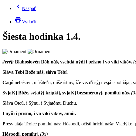
chevron_left
Naspäť
print
Vytlačiť
Šiesta hodinka 1.4.
Jeréj:
Blahoslovén Bóh náš, vsehdá nýňi i prísno i vo víki vikóv.
(
Sláva Tebí Bože náš, sláva Tebí.
C
arjú nebésnyj, uťišiteľu, dúše ístiny, íže vezďí sýj i vsjá ispolňájaj, s
Svjatýj Bóže, svjatýj krípkij, svjatýj bezsmértnyj, pomíluj nás.
(3
S
láva Otcú, i Sýnu, i Svjatómu Dúchu.
I nýňi i prísno, i vo víki vikóv, amíň.
P
resvjatája Tróice pomíluj nás: Hóspodi, očísti hrichí náša: Vladýko, p
Hóspodi, pomíluj.
(3x)