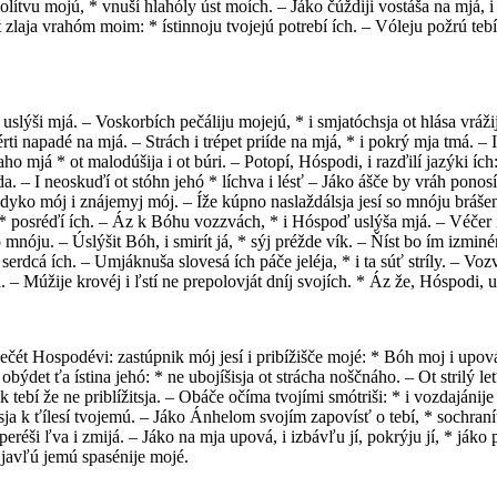
 molítvu mojú, * vnuší hlahóly úst moích. – Jáko čúždiji vostáša na mjá,
zlaja vrahóm moim: * ístinnoju tvojejú potrebí ích. – Vóleju požrú tebí
slýši mjá. – Voskorbích pečáliju mojejú, * i smjatóchsja ot hlása vrážij
 napadé na mjá. – Strách i trépet priíde na mjá, * i pokrý mja tmá. – I rí
o mjá * ot malodúšija i ot búri. – Potopí, Hóspodi, i razďilí jazýki ích
da. – I neoskuďí ot stóhn jehó * líchva i lésť – Jáko ášče by vráh ponos
ladyko mój i znájemyj mój. – Íže kúpno naslaždálsja jesí so mnóju bráš
h, * posréďí ích. – Áz k Bóhu vozzvách, * i Hóspoď uslýša mjá. – Véčer i 
nóju. – Úslýšit Bóh, i smirít já, * sýj préžde vík. – Ňíst bo ím izminén
ja serdcá ích. – Umjáknuša slovesá ích páče jeléja, * i ta súť stríly. – Vo
. – Múžije krovéj i ľstí ne prepolovját dníj svojích. * Áz že, Hóspodi, 
t Hospodévi: zastúpnik mój jesí i pribížišče mojé: * Bóh moj i upováju n
býdet ťa ístina jehó: * ne ubojíšisja ot strácha noščnáho. – Ot strilý leť
k tebí že ne priblížitsja. – Obáče očíma tvojími smótriši: * i vozdajáni
blížitsja k ťílesí tvojemú. – Jáko Ánhelom svojím zapovísť o tebí, * sochr
peréši ľva i zmijá. – Jáko na mja upová, i izbávľu jí, pokrýju jí, * ják
i javľú jemú spasénije mojé.