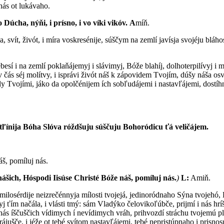
nás ot lukávaho.
o Dúcha, nýňi, i prísno, i vo víki vikóv.
A
míň.
na, svít, živót, i míra voskresénije, súščym na zemlí javísja svojéju blá
ebesí i na zemlí poklaňájemyj i slávimyj, Bóže blahíj, dolhoterpilívyj i 
čás séj molítvy, i isprávi živót náš k zápovidem Tvojím, dúšy náša osvjat
nhely Tvojími, jáko da opolčénijem ích sobľudájemi i nastavľájemi, dost
stľínija Bóha Slóva róždšuju súščuju Bohoródicu ťá veličájem.
š, pomíluj nás.
nášich, Hóspodi Iisúse Christé Bóže náš, pomíluj nás.
)
L:
Amiň.
za milosérdije neizrečénnyja mílosti tvojejá, jedinoródnaho Sýna tvojehó
j ťím načála, i vlá­sti tmý: sám Vladýko čelovikoľúbče, prijmí i nás hrí
ás íščuščich vídimych í nevídimych vráh, prihvozdí stráchu tvojemú plót
rájušče, i jéže ot tebé svítom nastavľájemi, tebé nepristúpnaho i prisnos