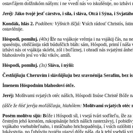
ostavľájem dolžnikóm nášym: i ne vvedí nás vo iskušénije, no izbávi 
Jeréj:
Jáko tvojé jesť cárstvo, i síla, i sláva, Otcá i Sýna, i Svjatáh
Kondák, hlás 2.
Podóben: V
ýšnich iščjá:
V
sích rádosť Christós, ísti
ostavlénije.
Hóspodi, pomíluj.
(40x)
Í
že na vsjákoje vrémja i na vsjákij čás, na n
spaséniju, obiščánija rádi búduščich bláh: sám, Hóspodi, primí í náša v 
izbávi nás ot vsjákija skórbi, zól i boľíznej, i ohradí nás svjatými á
blahoslovén jesí vo víki vikóv, amíň.
Hóspodi, pomíluj.
(3x)
Sláva, i nýňi:
Čestňíjšuju Cheruvím i slávňijšuju bez sravnénija Serafím, bez i
Ímenem Hóspodnim blahosloví ótče.
Jeréj:
Molítvami svjatých otéc nášich, Hóspodi Iisúse Christé Bóže ná
(ášče že ňísť jeréja moľáščasja, hlahólem:
Molítvami svjatých otéc 
Posém molítvu sijú:
B
óže i Hóspodi síl, i vsejá tvári soďíteľu, íže 
čestným jehó krestóm, rukopisánije hrích nášich rasterzávyj, í pobidívy
vsjákaho vsehubíteľnaho, i mráčnaho hrichopadénija, í vsích ozlóbiti n
lukávstvija, no ľubóviju tvojéju ujazví dúšy náša, da k tebí vsehdá vzi