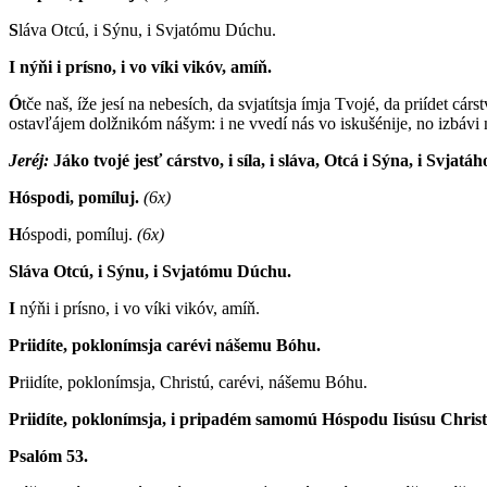
S
láva Otcú, i Sýnu, i Svjatómu Dúchu.
I nýňi i prísno, i vo víki vikóv, amíň.
Ó
tče naš, íže jesí na nebesích, da svjatítsja ímja Tvojé, da priídet c
ostavľájem dolžnikóm nášym: i ne vvedí nás vo iskušénije, no izbávi 
Jeréj:
Jáko tvojé jesť cárstvo, i síla, i sláva, Otcá i Sýna, i Svjatáh
Hóspodi, pomíluj.
(6x)
H
óspodi, pomíluj.
(6x)
Sláva Otcú, i Sýnu, i Svjatómu Dúchu.
I
nýňi i prísno, i vo víki vikóv, amíň.
Priidíte, poklonímsja carévi nášemu Bóhu.
P
riidíte, poklonímsja, Christú, carévi, nášemu Bóhu.
Priidíte, poklonímsja, i pripadém samomú Hóspodu Iisúsu Christ
Psalóm 53.