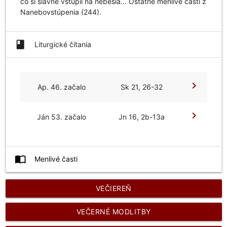
čo si slávne vstúpil na nebesia… Ostatné menlivé časti z
Nanebovstúpenia (244).
book
Liturgické čítania
chevron_right
Ap. 46. začalo
Sk 21, 26-32
chevron_right
Ján 53. začalo
Jn 16, 2b-13a
import_contacts
Menlivé časti
VEČIEREŇ
VEČERNÉ MODLITBY