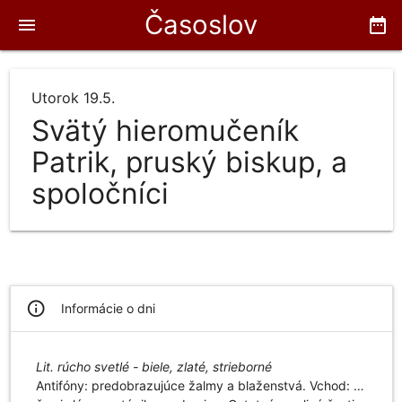
Časoslov
menu
date_range
Utorok 19.5.
Svätý hieromučeník
Patrik, pruský biskup, a
spoločníci
info_outline
Informácie o dni
Lit. rúcho svetlé - biele, zlaté, strieborné
Antifóny: predobrazujúce žalmy a blaženstvá. Vchod: …