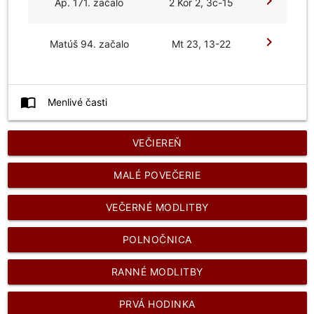
chevron_right
Ap. 171. začalo
2 Kor 2, 3c-15
chevron_right
Matúš 94. začalo
Mt 23, 13-22
import_contacts
Menlivé časti
VEČIEREŇ
MALÉ POVEČERIE
VEČERNÉ MODLITBY
POLNOČNICA
RANNÉ MODLITBY
PRVÁ HODINKA