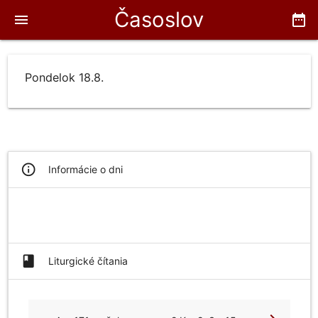
Časoslov
menu
date_range
Pondelok 18.8.
info_outline
Informácie o dni
book
Liturgické čítania