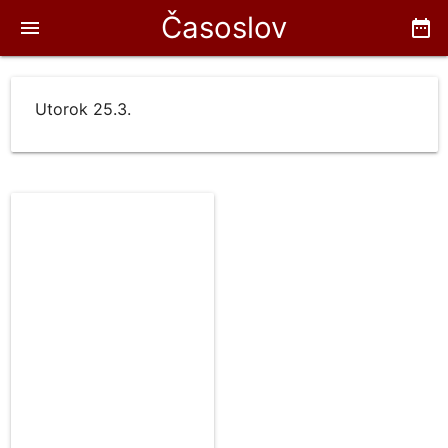
Časoslov
menu
date_range
Utorok 25.3.