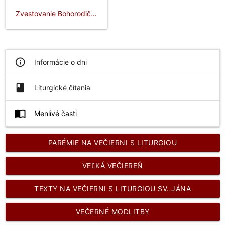
Zvestovanie Bohorodičke
info_outline
Informácie o dni
book
Liturgické čítania
import_contacts
Menlivé časti
PARÉMIE NA VEČIERNI S LITURGIOU
VEĽKÁ VEČIEREŇ
TEXTY NA VEČIERNI S LITURGIOU SV. JÁNA
ZLATOÚSTEHO
VEČERNÉ MODLITBY