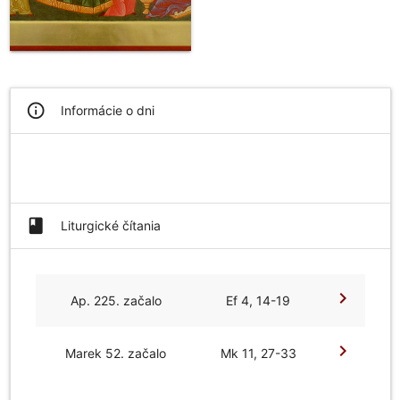
info_outline
Informácie o dni
book
Liturgické čítania
chevron_right
Ap. 225. začalo
Ef 4, 14-19
chevron_right
Marek 52. začalo
Mk 11, 27-33