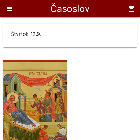
Časoslov
menu
date_range
Štvrtok 12.9.