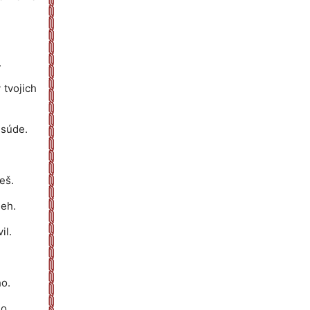
.
 tvojich
 súde.
eš.
eh.
il.
o.
o.