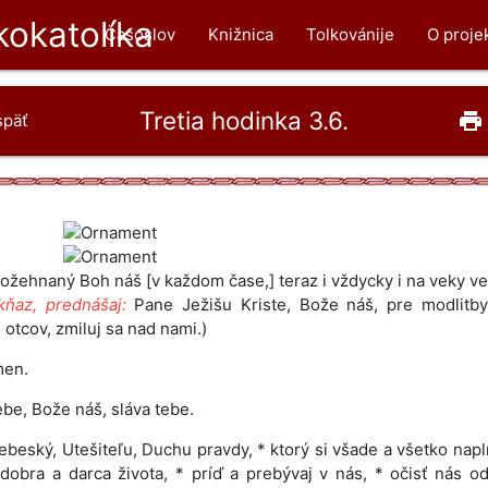
okatolíka
Časoslov
Knižnica
Tolkovánije
O proje
Tretia hodinka 3.6.
print
späť
ožehnaný Boh náš [v každom čase,] teraz i vždycky i na veky v
kňaz, prednášaj:
Pane Ježišu Kriste, Bože náš, pre modlitby
 otcov, zmiluj sa nad nami.)
en.
ebe, Bože náš, sláva tebe.
ebeský, Utešiteľu, Duchu pravdy, * ktorý si všade a všetko napl
dobra a darca života, * príď a prebývaj v nás, * očisť nás o