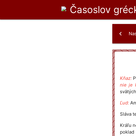
Časoslov
gréck
chevron_left
Na
Kňaz:
P
nie je 
svätých
Ľud:
Am
Sláva t
Kráľu n
poklad 