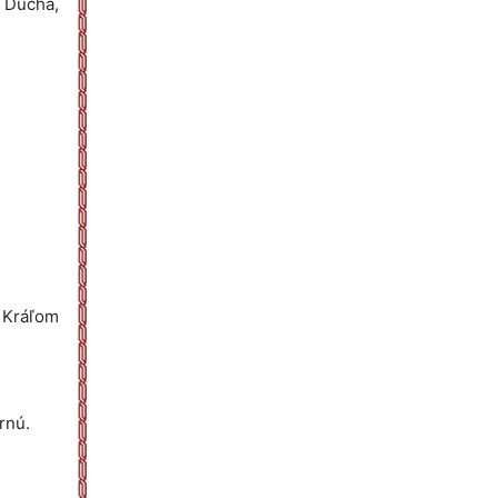
o Ducha,
 Kráľom
rnú.