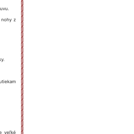
luvu.
e nohy z
ky.
 utiekam
e veľké