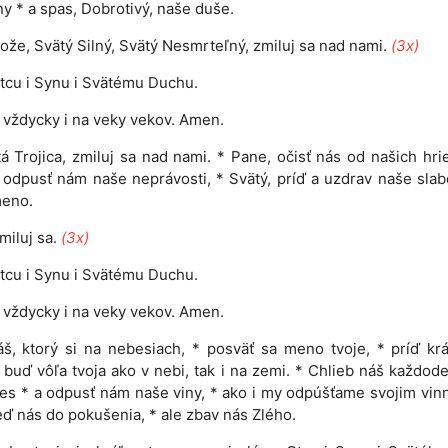
y * a spas, Dobrotivý, naše duše.
ože, Svätý Silný, Svätý Nesmrteľný, zmiluj sa nad nami.
(3x)
tcu i Synu i Svätému Duchu.
 i vždycky i na veky vekov. Amen.
á Trojica, zmiluj sa nad nami. * Pane, očisť nás od našich hri
 odpusť nám naše neprávosti, * Svätý, príď a uzdrav naše slab
meno.
miluj sa.
(3x)
tcu i Synu i Svätému Duchu.
 i vždycky i na veky vekov. Amen.
š, ktorý si na nebesiach, * posväť sa meno tvoje, * príď kr
* buď vôľa tvoja ako v nebi, tak i na zemi. * Chlieb náš každod
s * a odpusť nám naše viny, * ako i my odpúšťame svojim vin
ď nás do pokušenia, * ale zbav nás Zlého.