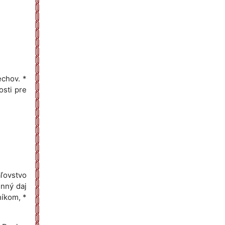
echov. *
osti pre
áľovstvo
enný daj
níkom, *