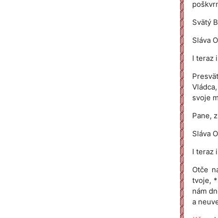
poškvrn
Svätý B
Sláva O
I teraz
Presvät
Vládca,
svoje 
Pane, z
Sláva O
I teraz
Otče ná
tvoje, 
nám dne
a neuve