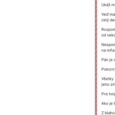
Ukáž mi
Veď ma 
celý de
Rozpome
od veko
Nespomí
na mňa 
Pán je 
Pokorný
Všetky 
jeho zm
Pre tvo
Ako je 
Z blaho