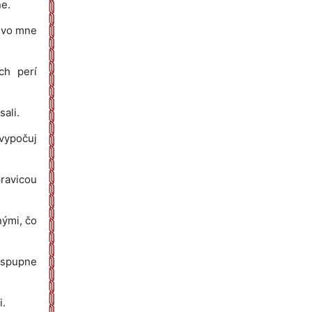
ne.
š vo mne
ch perí
ali.
 vypočuj
ravicou
nými, čo
a spupne
i.