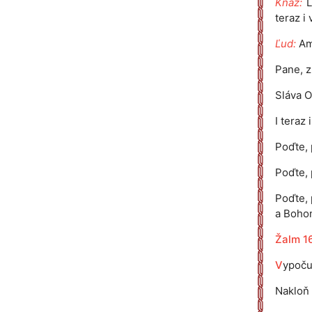
Kňaz:
L
teraz i
Ľud:
Am
Pane, z
Sláva O
I teraz
Poďte, 
Poďte, 
Poďte,
a Boho
Žalm 1
V
ypoču
Nakloň 