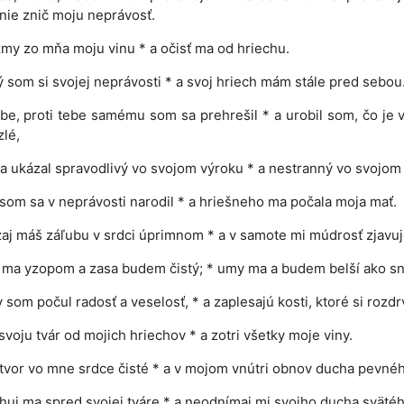
nie znič moju neprávosť.
my zo mňa moju vinu * a očisť ma od hriechu.
som si svojej neprávosti * a svoj hriech mám stále pred sebou
ebe, proti tebe samému som sa prehrešil * a urobil som, čo je v
zlé,
sa ukázal spravodlivý vo svojom výroku * a nestranný vo svojom
som sa v neprávosti narodil * a hriešneho ma počala moja mať.
aj máš záľubu v srdci úprimnom * a v samote mi múdrosť zjavuj
ma yzopom a zasa budem čistý; * umy ma a budem belší ako sn
y som počul radosť a veselosť, * a zaplesajú kosti, ktoré si rozdrv
svoju tvár od mojich hriechov * a zotri všetky moje viny.
tvor vo mne srdce čisté * a v mojom vnútri obnov ducha pevnéh
uj ma spred svojej tváre * a neodnímaj mi svojho ducha svätéh