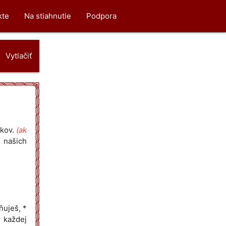
kte
Na stiahnutie
Podpora
Vytlačiť
ekov.
(ak
 našich
ňuješ, *
d každej