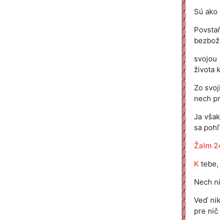
Sú ako 
Povsta
bezbož
svojou 
života 
Zo svoj
nech p
Ja však
sa pohľ
Žalm 2
K
tebe,
Nech ni
Veď nik
pre nič