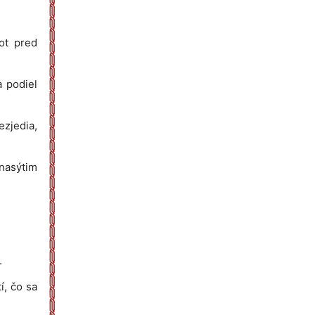
ot pred
a podiel
ezjedia,
 nasýtim
.
í, čo sa