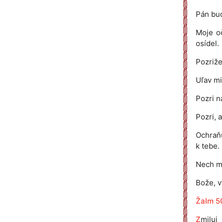
Pán bud
Moje oč
osídel.
Pozriže
Uľav mi
Pozri n
Pozri, 
Ochraňu
k tebe.
Nech ma
Bože, v
Žalm 5
Z
miluj