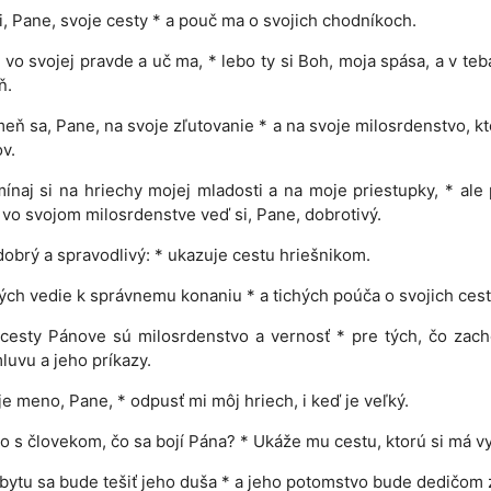
, Pane, svoje cesty * a pouč ma o svojich chodníkoch.
vo svojej pravde a uč ma, * lebo ty si Boh, moja spása, a v te
ň.
ň sa, Pane, na svoje zľutovanie * a na svoje milosrdenstvo, kt
v.
naj si na hriechy mojej mladosti a na moje priestupky, * ale
vo svojom milosrdenstve veď si, Pane, dobrotivý.
dobrý a spravodlivý: * ukazuje cestu hriešnikom.
ch vedie k správnemu konaniu * a tichých poúča o svojich cest
cesty Pánove sú milosrdenstvo a vernosť * pre tých, čo zac
luvu a jeho príkazy.
je meno, Pane, * odpusť mi môj hriech, i keď je veľký.
to s človekom, čo sa bojí Pána? * Ukáže mu cestu, ktorú si má vy
bytu sa bude tešiť jeho duša * a jeho potomstvo bude dedičom