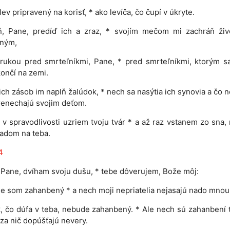
lev pripravený na korisť, * ako levíča, čo čupí v úkryte.
ň, Pane, predíď ich a zraz, * svojím mečom mi zachráň živ
ným,
rukou pred smrteľníkmi, Pane, * pred smrteľníkmi, ktorým s
končí na zemi.
ich zásob im naplň žalúdok, * nech sa nasýtia ich synovia a čo n
renechajú svojim deťom.
 v spravodlivosti uzriem tvoju tvár * a až raz vstanem zo sna,
adom na teba.
4
 Pane, dvíham svoju dušu, * tebe dôverujem, Bože môj:
e som zahanbený * a nech moji nepriatelia nejasajú nado mnou
, čo dúfa v teba, nebude zahanbený. * Ale nech sú zahanbení t
 za nič dopúšťajú nevery.