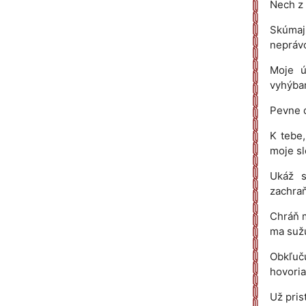
Nech z 
Skúmaj 
neprávo
Moje ú
vyhýbam
Pevne d
K tebe,
moje sl
Ukáž s
zachraň
Chráň m
ma sužu
Obkľuču
hovoria
Už pris