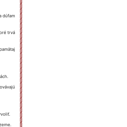
ba dúfam
oré trvá
 pamätaj
ách.
hovávajú
voliť.
 zeme.