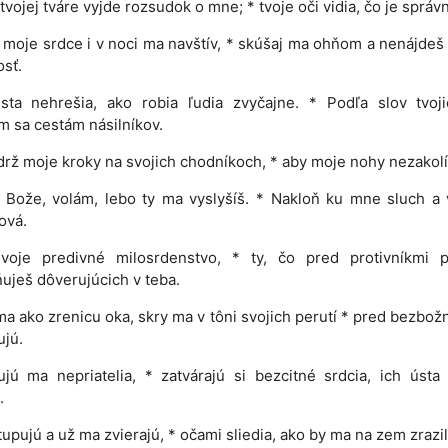
tvojej tváre vyjde rozsudok o mne; * tvoje oči vidia, čo je správ
moje srdce i v noci ma navštív, * skúšaj ma ohňom a nenájde
sť.
sta nehrešia, ako robia ľudia zvyčajne. * Podľa slov tvoji
 sa cestám násilníkov.
rž moje kroky na svojich chodníkoch, * aby moje nohy nezakolís
 Bože, volám, lebo ty ma vyslyšíš. * Nakloň ku mne sluch a
ová.
voje predivné milosrdenstvo, * ty, čo pred protivníkmi p
uješ dôverujúcich v teba.
a ako zrenicu oka, skry ma v tôni svojich perutí * pred bezbož
jú.
jú ma nepriatelia, * zatvárajú si bezcitné srdcia, ich úst
.
tupujú a už ma zvierajú, * očami sliedia, ako by ma na zem zrazil