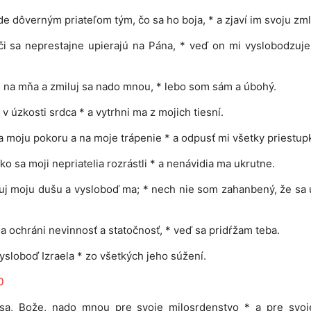
e dôverným priateľom tým, čo sa ho boja, * a zjaví im svoju zm
i sa neprestajne upierajú na Pána, * veď on mi vyslobodzuj
 na mňa a zmiluj sa nado mnou, * lebo som sám a úbohý.
 v úzkosti srdca * a vytrhni ma z mojich tiesní.
a moju pokoru a na moje trápenie * a odpusť mi všetky priestup
ako sa moji nepriatelia rozrástli * a nenávidia ma ukrutne.
j moju dušu a vysloboď ma; * nech nie som zahanbený, že sa
 ochráni nevinnosť a statočnosť, * veď sa pridŕžam teba.
ysloboď Izraela * zo všetkých jeho súžení.
0
 sa, Bože, nado mnou pre svoje milosrdenstvo * a pre svoj