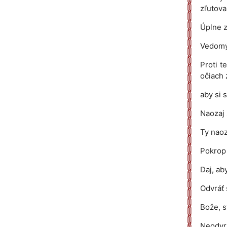
zľutova
Úplne z
Vedomý 
Proti t
očiach 
aby si 
Naozaj 
Ty naoz
Pokrop 
Daj, ab
Odvráť 
Bože, s
Neodvrh