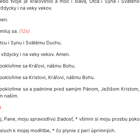
ebo tvoje je kráľovstvo a moc i sláva, Otca i Syna i Svätéh
 vždycky i na veky vekov.
en.
miluj sa.
(12x)
tcu i Synu i Svätému Duchu.
 i vždycky i na veky vekov. Amen.
pokloňme sa Kráľovi, nášmu Bohu.
pokloňme sa Kristovi, Kráľovi, nášmu Bohu.
 pokloňme sa a padnime pred samým Pánom, Ježišom Kristom,
m naším.
6
j, Pane, moju spravodlivú žiadosť, * všimni si moju prosbu poko
sluch k mojej modlitbe, * čo plynie z perí úprimných.