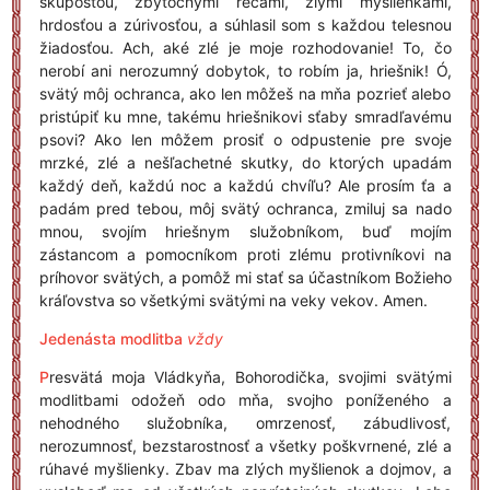
skúposťou, zbytočnými rečami, zlými myšlienkami,
hrdosťou a zúrivosťou, a súhlasil som s každou telesnou
žiadosťou. Ach, aké zlé je moje rozhodovanie! To, čo
nerobí ani nerozumný dobytok, to robím ja, hriešnik! Ó,
svätý môj ochranca, ako len môžeš na mňa pozrieť alebo
pristúpiť ku mne, takému hriešnikovi sťaby smradľavému
psovi? Ako len môžem prosiť o odpustenie pre svoje
mrzké, zlé a nešľachetné skutky, do ktorých upadám
každý deň, každú noc a každú chvíľu? Ale prosím ťa a
padám pred tebou, môj svätý ochranca, zmiluj sa nado
mnou, svojím hriešnym služobníkom, buď mojím
zástancom a pomocníkom proti zlému protivníkovi na
príhovor svätých, a pomôž mi stať sa účastníkom Božieho
kráľovstva so všetkými svätými na veky vekov. Amen.
Jedenásta modlitba
vždy
P
resvätá moja Vládkyňa, Bohorodička, svojimi svätými
modlitbami odožeň odo mňa, svojho poníženého a
nehodného služobníka, omrzenosť, zábudlivosť,
nerozumnosť, bezstarostnosť a všetky poškvrnené, zlé a
rúhavé myšlienky. Zbav ma zlých myšlienok a dojmov, a