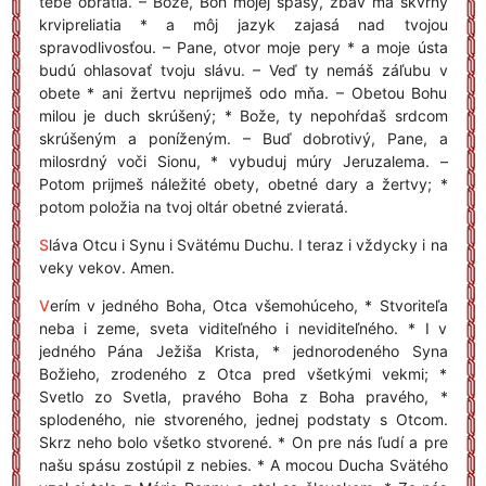
tebe obrátia. – Bože, Boh mojej spásy, zbav ma škvrny
krvipreliatia * a môj jazyk zajasá nad tvojou
spravodlivosťou. – Pane, otvor moje pery * a moje ústa
budú ohlasovať tvoju slávu. – Veď ty nemáš záľubu v
obete * ani žertvu neprijmeš odo mňa. – Obetou Bohu
milou je duch skrúšený; * Bože, ty nepohŕdaš srdcom
skrúšeným a poníženým. – Buď dobrotivý, Pane, a
milosrdný voči Sionu, * vybuduj múry Jeruzalema. –
Potom prijmeš náležité obety, obetné dary a žertvy; *
potom položia na tvoj oltár obetné zvieratá.
S
láva Otcu i Synu i Svätému Duchu. I teraz i vždycky i na
veky vekov. Amen.
V
erím v jedného Boha, Otca všemohúceho, * Stvoriteľa
neba i zeme, sveta viditeľného i neviditeľného. * I v
jedného Pána Ježiša Krista, * jednorodeného Syna
Božieho, zrodeného z Otca pred všetkými vekmi; *
Svetlo zo Svetla, pravého Boha z Boha pravého, *
splodeného, nie stvoreného, jednej podstaty s Otcom.
Skrz neho bolo všetko stvorené. * On pre nás ľudí a pre
našu spásu zostúpil z nebies. * A mocou Ducha Svätého