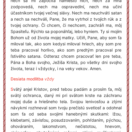
nech sa mi započíta namiesto nich, nech za mňa
zodpovedá, nech ma ospravedlní, nech ma učiní
účastníkom tvojej večnej slávy. Nech ma neuchváti satan
a nech sa nechváli, Pane, že ma vytrhol z tvojich rúk a z
tvojej ochrany. Či chcem, či nechcem, zachráň ma, môj
Spasiteľu. Rýchlo sa poponáhľaj, lebo hyniem. Ty si mojím
Bohom už od života mojej matky. Učiň, Pane, aby som ťa
miloval tak, ako som kedysi miloval hriech, aby som pre
teba pracoval horlivo, ako som predtým pracoval pre
ľstivého satana. Odteraz chcem pracovať len pre teba,
Pána a Boha svojho, Ježiša Krista, po všetky dni svojho
života, teraz i vždycky, i na veky vekov. Amen.
Desiata modlitba
vždy
S
vätý anjel Kristov, pred tebou padám a prosím ťa, môj
svätý ochranca, daný mi pri svätom krste na záchranu
mojej duše a hriešneho tela. Svojou lenivosťou a zlými
návykmi rozhneval som tvoju prečistú svetlosť a odohnal
som ťa od seba svojimi hanebnými skutkami: lžou,
klebetami, závisťou, posudzovaním, pohŕdaním, pýchou,
ohováraním, lakomstvom, nečistotou, hnevom,