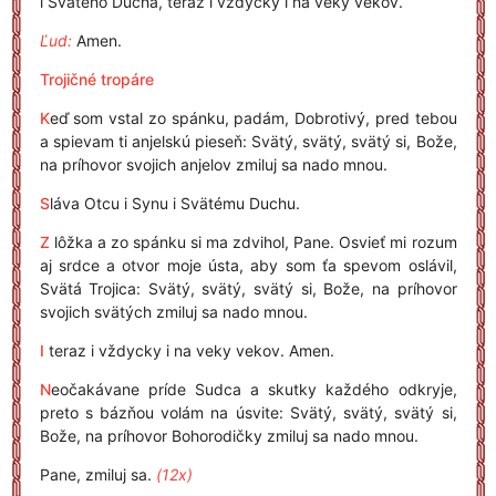
i Svätého Ducha, teraz i vždycky i na veky vekov.
Ľud:
Amen.
Trojičné tropáre
K
eď som vstal zo spánku, padám, Dobrotivý, pred tebou
a spievam ti anjelskú pieseň: Svätý, svätý, svätý si, Bože,
na príhovor svojich anjelov zmiluj sa nado mnou.
S
láva Otcu i Synu i Svätému Duchu.
Z
lôžka a zo spánku si ma zdvihol, Pane. Osvieť mi rozum
aj srdce a otvor moje ústa, aby som ťa spevom oslávil,
Svätá Trojica: Svätý, svätý, svätý si, Bože, na príhovor
svojich svätých zmiluj sa nado mnou.
I
teraz i vždycky i na veky vekov. Amen.
N
eočakávane príde Sudca a skutky každého odkryje,
preto s bázňou volám na úsvite: Svätý, svätý, svätý si,
Bože, na príhovor Bohorodičky zmiluj sa nado mnou.
Pane, zmiluj sa.
(12x)