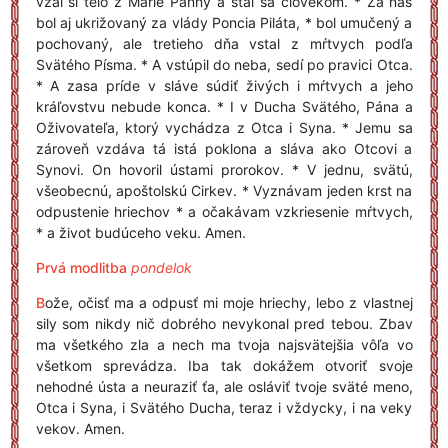
vzal si telo z Márie Panny a stal sa človekom. * Za nás
bol aj ukrižovaný za vlády Poncia Piláta, * bol umučený a
pochovaný, ale tretieho dňa vstal z mŕtvych podľa
Svätého Písma. * A vstúpil do neba, sedí po pravici Otca.
* A zasa príde v sláve súdiť živých i mŕtvych a jeho
kráľovstvu nebude konca. * I v Ducha Svätého, Pána a
Oživovateľa, ktorý vychádza z Otca i Syna. * Jemu sa
zároveň vzdáva tá istá poklona a sláva ako Otcovi a
Synovi. On hovoril ústami prorokov. * V jednu, svätú,
všeobecnú, apoštolskú Cirkev. * Vyznávam jeden krst na
odpustenie hriechov * a očakávam vzkriesenie mŕtvych,
* a život budúceho veku. Amen.
Prvá modlitba
pondelok
B
ože, očisť ma a odpusť mi moje hriechy, lebo z vlastnej
sily som nikdy nič dobrého nevykonal pred tebou. Zbav
ma všetkého zla a nech ma tvoja najsvätejšia vôľa vo
všetkom sprevádza. Iba tak dokážem otvoriť svoje
nehodné ústa a neuraziť ťa, ale osláviť tvoje sväté meno,
Otca i Syna, i Svätého Ducha, teraz i vždycky, i na veky
vekov. Amen.