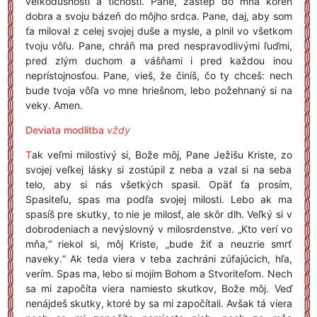
veľkodušnosti a tichosti. Pane, zaštep do mňa koreň
dobra a svoju bázeň do môjho srdca. Pane, daj, aby som
ťa miloval z celej svojej duše a mysle, a plnil vo všetkom
tvoju vôľu. Pane, chráň ma pred nespravodlivými ľuďmi,
pred zlým duchom a vášňami i pred každou inou
neprístojnosťou. Pane, vieš, že činíš, čo ty chceš: nech
bude tvoja vôľa vo mne hriešnom, lebo požehnaný si na
veky. Amen.
Deviata modlitba
vždy
T
ak veľmi milostivý si, Bože môj, Pane Ježišu Kriste, zo
svojej veľkej lásky si zostúpil z neba a vzal si na seba
telo, aby si nás všetkých spasil. Opäť ťa prosím,
Spasiteľu, spas ma podľa svojej milosti. Lebo ak ma
spasíš pre skutky, to nie je milosť, ale skôr dlh. Veľký si v
dobrodeniach a nevýslovný v milosrdenstve. „Kto verí vo
mňa,“ riekol si, môj Kriste, „bude žiť a neuzrie smrť
naveky.“ Ak teda viera v teba zachráni zúfajúcich, hľa,
verím. Spas ma, lebo si mojím Bohom a Stvoriteľom. Nech
sa mi započíta viera namiesto skutkov, Bože môj. Veď
nenájdeš skutky, ktoré by sa mi započítali. Avšak tá viera