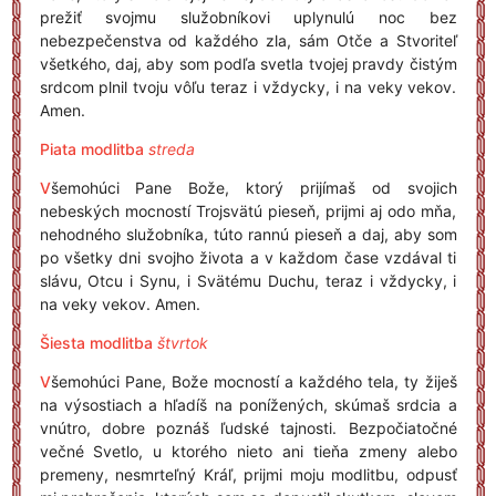
prežiť svojmu služobníkovi uplynulú noc bez
nebezpečenstva od každého zla, sám Otče a Stvoriteľ
všetkého, daj, aby som podľa svetla tvojej pravdy čistým
srdcom plnil tvoju vôľu teraz i vždycky, i na veky vekov.
Amen.
Piata modlitba
streda
V
šemohúci Pane Bože, ktorý prijímaš od svojich
nebeských mocností Trojsvätú pieseň, prijmi aj odo mňa,
nehodného služobníka, túto rannú pieseň a daj, aby som
po všetky dni svojho života a v každom čase vzdával ti
slávu, Otcu i Synu, i Svätému Duchu, teraz i vždycky, i
na veky vekov. Amen.
Šiesta modlitba
štvrtok
V
šemohúci Pane, Bože mocností a každého tela, ty žiješ
na výsostiach a hľadíš na ponížených, skúmaš srdcia a
vnútro, dobre poznáš ľudské tajnosti. Bezpočiatočné
večné Svetlo, u ktorého nieto ani tieňa zmeny alebo
premeny, nesmrteľný Kráľ, prijmi moju modlitbu, odpusť