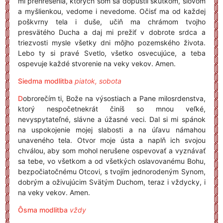
mi prehrešenia, ktorých som sa dopustil skutkom, slovom
a myšlienkou, vedome i nevedome. Očisť ma od každej
poškvrny tela i duše, učiň ma chrámom tvojho
presvätého Ducha a daj mi prežiť v dobrote srdca a
triezvosti mysle všetky dni môjho pozemského života.
Lebo ty si pravé Svetlo, všetko osvecujúce, a teba
ospevuje každé stvorenie na veky vekov. Amen.
Siedma modlitba
piatok, sobota
D
obrorečím ti, Bože na výsostiach a Pane milosrdenstva,
ktorý nespočetnekrát činíš so mnou veľké,
nevyspytateľné, slávne a úžasné veci. Dal si mi spánok
na uspokojenie mojej slabosti a na úľavu námahou
unaveného tela. Otvor moje ústa a naplň ich svojou
chválou, aby som mohol nerušene ospevovať a vyznávať
sa tebe, vo všetkom a od všetkých oslavovanému Bohu,
bezpočiatočnému Otcovi, s tvojím jednorodeným Synom,
dobrým a oživujúcim Svätým Duchom, teraz i vždycky, i
na veky vekov. Amen.
Ôsma modlitba
vždy