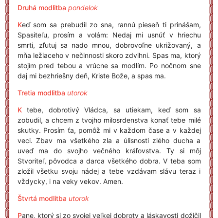
Druhá modlitba
pondelok
K
eď som sa prebudil zo sna, rannú pieseň ti prinášam,
Spasiteľu, prosím a volám: Nedaj mi usnúť v hriechu
smrti, zľutuj sa nado mnou, dobrovoľne ukrižovaný, a
mňa ležiaceho v nečinnosti skoro zdvihni. Spas ma, ktorý
stojím pred tebou a vrúcne sa modlím. Po nočnom sne
daj mi bezhriešny deň, Kriste Bože, a spas ma.
Tretia modlitba
utorok
K
tebe, dobrotivý Vládca, sa utiekam, keď som sa
zobudil, a chcem z tvojho milosrdenstva konať tebe milé
skutky. Prosím ťa, pomôž mi v každom čase a v každej
veci. Zbav ma všetkého zla a úlisnosti zlého ducha a
uveď ma do svojho večného kráľovstva. Ty si môj
Stvoriteľ, pôvodca a darca všetkého dobra. V teba som
zložil všetku svoju nádej a tebe vzdávam slávu teraz i
vždycky, i na veky vekov. Amen.
Štvrtá modlitba
utorok
P
ane, ktorý si zo svojej veľkej dobroty a láskavosti dožičil