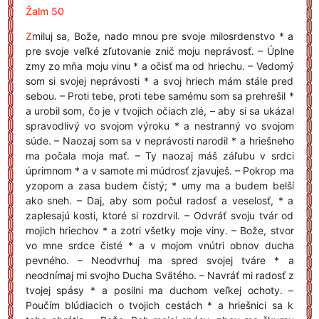
Žalm 50
Z
miluj sa, Bože, nado mnou pre svoje milosrdenstvo * a
pre svoje veľké zľutovanie znič moju neprávosť. – Úplne
zmy zo mňa moju vinu * a očisť ma od hriechu. – Vedomý
som si svojej neprávosti * a svoj hriech mám stále pred
sebou. – Proti tebe, proti tebe samému som sa prehrešil *
a urobil som, čo je v tvojich očiach zlé, – aby si sa ukázal
spravodlivý vo svojom výroku * a nestranný vo svojom
súde. – Naozaj som sa v neprávosti narodil * a hriešneho
ma počala moja mať. – Ty naozaj máš záľubu v srdci
úprimnom * a v samote mi múdrosť zjavuješ. – Pokrop ma
yzopom a zasa budem čistý; * umy ma a budem belší
ako sneh. – Daj, aby som počul radosť a veselosť, * a
zaplesajú kosti, ktoré si rozdrvil. – Odvráť svoju tvár od
mojich hriechov * a zotri všetky moje viny. – Bože, stvor
vo mne srdce čisté * a v mojom vnútri obnov ducha
pevného. – Neodvrhuj ma spred svojej tváre * a
neodnímaj mi svojho Ducha Svätého. – Navráť mi radosť z
tvojej spásy * a posilni ma duchom veľkej ochoty. –
Poučím blúdiacich o tvojich cestách * a hriešnici sa k