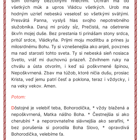
som otrhaný bezcitnými hriechmi. Ochráň ma od
všetkých múk a upros Vládcu všetkých. Urob ma
hodným uzrieť nebeskú veselosť so všetkými svätými.
Presvätá Panna, vyslyš hlas svojho nepotrebného
služobníka. Daruj mi prúdy sĺz, Prečistá, na ošetrenie
škvŕn mojej duše. Bez prestania ti prinášam stony srdca,
pritúľ srdce, Vládkyňa. Prijmi moju modlitbu a prines ju
milosrdnému Bohu. Ty si vznešenejšia ako anjeli, povznes
ma nad starosti tohto sveta. Ty si nebeská sieň nosiaca
Svetlo, vráť mi duchovnú priazeň. Zdvihnem ruky na
chválu a ústa otvorím, i keď sú poškvrnené špinou,
Nepoškvrnená. Zbav ma túžob, ktoré ničia dušu, prosiac
Krista, veď jemu patrí česť a poklona, teraz i vždycky, i
na veky vekov. Amen.
Potom:
D
ôstojné je velebiť teba, Bohorodička, * vždy blažená a
nepoškvrnená, Matka nášho Boha. * Čestnejšia si ako
cherubíni * a neporovnateľne slávnejšia ako serafíni, *
bez porušenia si porodila Boha Slovo, * opravdivá
Bohorodička, velebíme ťa.