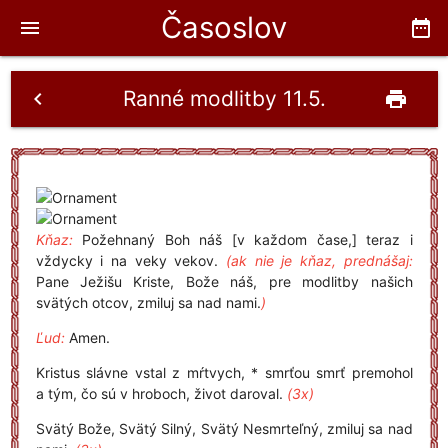
Časoslov
menu
date_range
Ranné modlitby 11.5.
chevron_left
print
Kňaz:
Požehnaný Boh náš [v každom čase,] teraz i
vždycky i na veky vekov.
(ak nie je kňaz, prednášaj:
Pane Ježišu Kriste, Bože náš, pre modlitby našich
svätých otcov, zmiluj sa nad nami.
)
Ľud:
Amen.
Kristus slávne vstal z mŕtvych, * smrťou smrť premohol
a tým, čo sú v hroboch, život daroval.
(3x)
Svätý Bože, Svätý Silný, Svätý Nesmrteľný, zmiluj sa nad