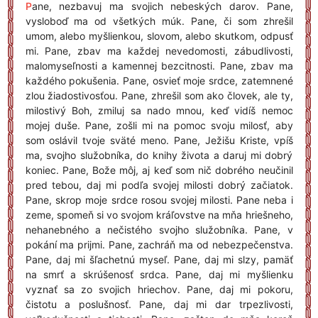
P
ane, nezbavuj ma svojich nebeských darov. Pane,
vysloboď ma od všetkých múk. Pane, či som zhrešil
umom, alebo myšlienkou, slovom, alebo skutkom, odpusť
mi. Pane, zbav ma každej nevedomosti, zábudlivosti,
malomyseľnosti a kamennej bezcitnosti. Pane, zbav ma
každého pokušenia. Pane, osvieť moje srdce, zatemnené
zlou žiadostivosťou. Pane, zhrešil som ako človek, ale ty,
milostivý Boh, zmiluj sa nado mnou, keď vidíš nemoc
mojej duše. Pane, zošli mi na pomoc svoju milosť, aby
som oslávil tvoje sväté meno. Pane, Ježišu Kriste, vpíš
ma, svojho služobníka, do knihy života a daruj mi dobrý
koniec. Pane, Bože môj, aj keď som nič dobrého neučinil
pred tebou, daj mi podľa svojej milosti dobrý začiatok.
Pane, skrop moje srdce rosou svojej milosti. Pane neba i
zeme, spomeň si vo svojom kráľovstve na mňa hriešneho,
nehanebného a nečistého svojho služobníka. Pane, v
pokání ma prijmi. Pane, zachráň ma od nebezpečenstva.
Pane, daj mi šľachetnú myseľ. Pane, daj mi slzy, pamäť
na smrť a skrúšenosť srdca. Pane, daj mi myšlienku
vyznať sa zo svojich hriechov. Pane, daj mi pokoru,
čistotu a poslušnosť. Pane, daj mi dar trpezlivosti,