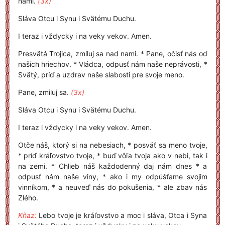
nami.
(3x)
Sláva Otcu i Synu i Svätému Duchu.
I teraz i vždycky i na veky vekov. Amen.
Presvätá Trojica, zmiluj sa nad nami. * Pane, očisť nás od
našich hriechov. * Vládca, odpusť nám naše neprávosti, *
Svätý, príď a uzdrav naše slabosti pre svoje meno.
Pane, zmiluj sa.
(3x)
Sláva Otcu i Synu i Svätému Duchu.
I teraz i vždycky i na veky vekov. Amen.
Otče náš, ktorý si na nebesiach, * posväť sa meno tvoje,
* príď kráľovstvo tvoje, * buď vôľa tvoja ako v nebi, tak i
na zemi. * Chlieb náš každodenný daj nám dnes * a
odpusť nám naše viny, * ako i my odpúšťame svojim
vinníkom, * a neuveď nás do pokušenia, * ale zbav nás
Zlého.
Kňaz:
Lebo tvoje je kráľovstvo a moc i sláva, Otca i Syna