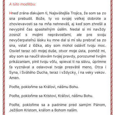
A túto modlitbu:
H
neď zrána ďakujem ti, Najsvätejšia Trojica, že som sa zo
sna prebudil. Bože, ty vo svojej veľkej dobrote a
zhovievavosti sa na mňa nehneváš, aj keď som zhrešil a
nevyplnil čas spasiteľným úsilím. Nedal si mi navždy
zosnúť s mojimi neprávosťami, ale pre svoju
nevyčerpateľnú lásku ku mne dal si mi silu prebrať sa zo
sna, vstať z lôžka, aby som mohol osláviť tvoju moc.
Osvieť teraz oči mojej duše, otvor moje ústa, pomôž mi,
aby som sa naučil slovám tvojej pravdy, porozumel tvojim
prikázaniam, plnil tvoju vôľu, spieval ti na slávu, úprimne
ťa vyznával a oslavoval tvoje presväté meno, Otca i
Syna, i Svätého Ducha, teraz i vždycky, i na veky vekov.
Amen.
Poďte, pokloňme sa Kráľovi, nášmu Bohu.
Poďte, pokloňme sa Kristovi, Kráľovi, nášmu Bohu.
Poďte, pokloňme sa a padnime pred samým Pánom,
Ježišom Kristom, kráľom a Bohom naším.