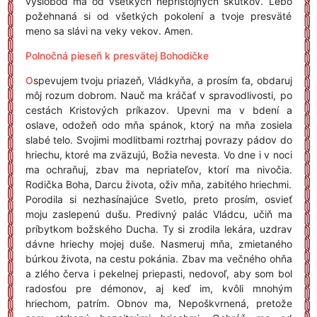
vysloboď ma od všetkých neprístojných skutkov. Lebo
požehnaná si od všetkých pokolení a tvoje presväté
meno sa slávi na veky vekov. Amen.
Polnočná pieseň k presvätej Bohodičke
O
spevujem tvoju priazeň, Vládkyňa, a prosím ťa, obdaruj
môj rozum dobrom. Nauč ma kráčať v spravodlivosti, po
cestách Kristových príkazov. Upevni ma v bdení a
oslave, odožeň odo mňa spánok, ktorý na mňa zosiela
slabé telo. Svojimi modlitbami roztrhaj povrazy pádov do
hriechu, ktoré ma zväzujú, Božia nevesta. Vo dne i v noci
ma ochraňuj, zbav ma nepriateľov, ktorí ma nivočia.
Rodička Boha, Darcu života, oživ mňa, zabitého hriechmi.
Porodila si nezhasínajúce Svetlo, preto prosím, osvieť
moju zaslepenú dušu. Predivný palác Vládcu, učiň ma
príbytkom božského Ducha. Ty si zrodila lekára, uzdrav
dávne hriechy mojej duše. Nasmeruj mňa, zmietaného
búrkou života, na cestu pokánia. Zbav ma večného ohňa
a zlého červa i pekelnej priepasti, nedovoľ, aby som bol
radosťou pre démonov, aj keď im, kvôli mnohým
hriechom, patrím. Obnov ma, Nepoškvrnená, pretože