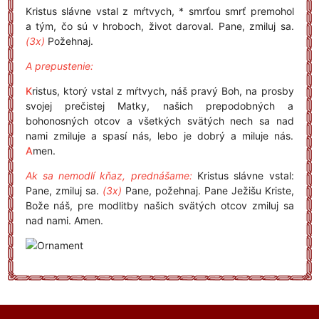
Kristus slávne vstal z mŕtvych, * smrťou smrť premohol
a tým, čo sú v hroboch, život daroval. Pane, zmiluj sa.
(3x)
Požehnaj.
A prepustenie:
K
ristus, ktorý vstal z mŕtvych, náš pravý Boh, na prosby
svojej prečistej Matky, našich prepodobných a
bohonosných otcov a všetkých svätých nech sa nad
nami zmiluje a spasí nás, lebo je dobrý a miluje nás.
A
men.
Ak sa nemodlí kňaz, prednášame:
Kristus slávne vstal:
Pane, zmiluj sa.
(3x)
Pane, požehnaj. Pane Ježišu Kriste,
Bože náš, pre modlitby našich svätých otcov zmiluj sa
nad nami. Amen.