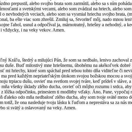
zdno prepustil, alebo svojho brata som zarmútil, alebo sa s ním poháda
nosťami a svetskými vecami, alebo som zvádzal na hriech, alebo som sa 
ával o nevhodných veciach, alebo som sa vysmial hriechu svojho brata, (
nal, ba ešte viac som zhrešil. Zmiluj sa, Stvoriteľ môj, nado mnou l
okojne ľahol, usnul a odpočíval ja, márnotratný, hriešny a nehodný, a
 i vždycky, i na veky vekov. Amen.
ľný Kráľu, štedrý a milujúci Pán, že som sa nedbalo, lenivo zachoval 
 spásu duše. Buď milostivý mne hriešnemu, úbohému na akékoľvek dobré
sť mi hriechy, ktoré som spáchal pred tebou tohto dňa viditeľne či ne
hráň ma pred každým nepriateľským útokom svojou božskou mocou a svo
moju trpiacu dušu, osvieť ma svetlom svojej tváre, keď prídeš v sláve
 mňa všetky úklady zlého ducha, osvieť oči môjho rozumu i srdca, aby s
em z lôžka odpočinku, prinesiem ti modlitby vďaky. Áno, Pane, vypočuj
žeň ďaleko odo mňa nedbalosť zlého ducha, aby som tvoje sväté meno dô
m totiž, že ona nasleduje tvoju lásku k ľuďom a neprestáva sa za nás m
lebo si svätý a oslavovaný na veky. Amen.