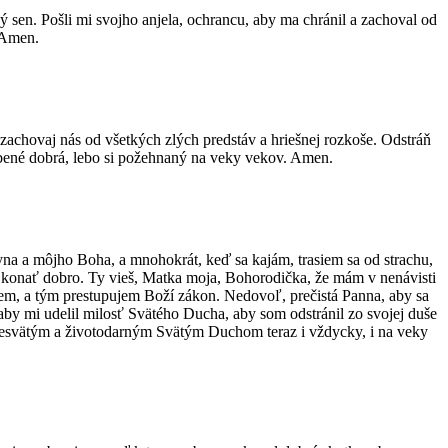
 sen. Pošli mi svojho anjela, ochrancu, aby ma chránil a zachoval od
. Amen.
zachovaj nás od všetkých zlých predstáv a hriešnej rozkoše. Odstráň
isľúbené dobrá, lebo si požehnaný na veky vekov. Amen.
yna a môjho Boha, a mnohokrát, keď sa kajám, trasiem sa od strachu,
i konať dobro. Ty vieš, Matka moja, Bohorodička, že mám v nenávisti
ujem, a tým prestupujem Boží zákon. Nedovoľ, prečistá Panna, aby sa
aby mi udelil milosť Svätého Ducha, aby som odstránil zo svojej duše
 presvätým a životodarným Svätým Duchom teraz i vždycky, i na veky