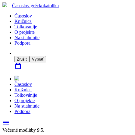
Časoslov
gréckokatolíka
Časoslov
Knižnica
Tolkovánije
O projekte
Na stiahnutie
Podpora
Zrušiť
Vybrať
date_range
Časoslov
Knižnica
Tolkovánije
O projekte
Na stiahnutie
Podpora
menu
Večerné modlitby 9.5.