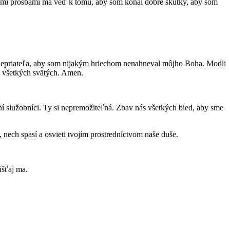
jimi prosbami ma veď k tomu, aby som konal dobré skutky, aby som
ko nepriateľa, aby som nijakým hriechom nenahneval môjho Boha. Modli
i všetkých svätých. Amen.
ní služobníci. Ty si nepremožiteľná. Zbav nás všetkých bied, aby sme
ech spasí a osvieti tvojím prostredníctvom naše duše.
úšťaj ma.