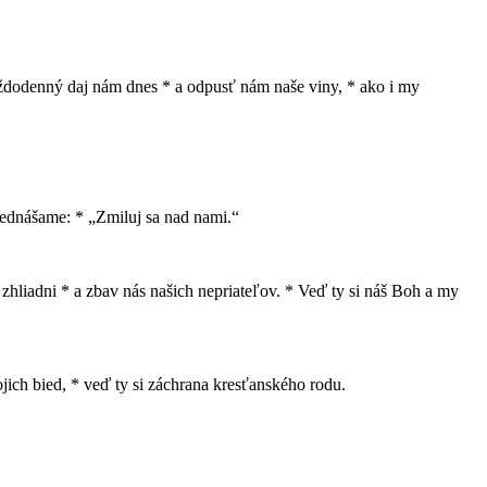
 každodenný daj nám dnes * a odpusť nám naše viny, * ako i my
prednášame: * „Zmiluj sa nad nami.“
 zhliadni * a zbav nás našich nepriateľov. * Veď ty si náš Boh a my
jich bied, * veď ty si záchrana kresťanského rodu.