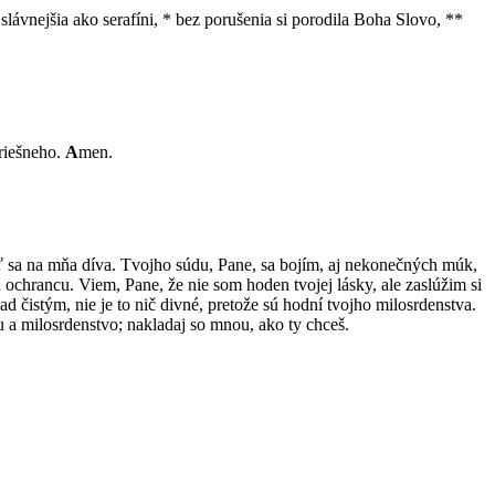
lávnejšia ako serafíni, * bez porušenia si porodila Boha Slovo, **
hriešneho.
A
men.
ť sa na mňa díva. Tvojho súdu, Pane, sa bojím, aj nekonečných múk,
ochrancu. Viem, Pane, že nie som hoden tvojej lásky, ale zaslúžim si
d čistým, nie je to nič divné, pretože sú hodní tvojho milosrdenstva.
 a milosrdenstvo; nakladaj so mnou, ako ty chceš.