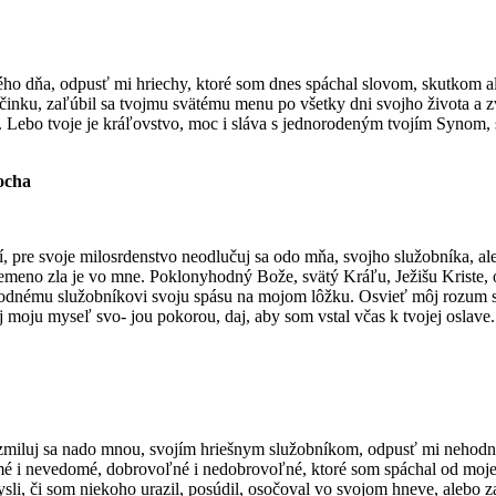
ného dňa, odpusť mi hriechy, ktoré som dnes spáchal slovom, skutkom 
očinku, zaľúbil sa tvojmu svätému menu po všetky dni svojho života a 
ú. Lebo tvoje je kráľovstvo, moc i sláva s jednorodeným tvojím Synom
iocha
, pre svoje milosrdenstvo neodlučuj sa odo mňa, svojho služobníka, ale
emeno zla je vo mne. Poklonyhodný Bože, svätý Kráľu, Ježišu Kriste,
ehodnému služobníkovi svoju spásu na mojom lôžku. Osvieť môj rozum s
ňuj moju myseľ svo- jou pokorou, daj, aby som vstal včas k tvojej osl
zmiluj sa nado mnou, svojím hriešnym služobníkom, odpusť mi nehodné
mé i nevedomé, dobrovoľné i nedobrovoľné, ktoré som spáchal od mojej
sli, či som niekoho urazil, posúdil, osočoval vo svojom hneve, alebo 