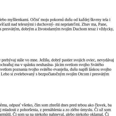
alebo myšlienkami. Očisť moju pokornú dušu od každej škvrny tela i
zvíťazil nad telesnými i duchovný- mi nepriateľmi. Zbav ma, Pane,
, s presvätým, dobrým a životodarným tvojím Duchom teraz i vždycky,
 prebývaj stále vo mne. Ježišu, dobrý pastier svojich oviec, nevydávaj
 ochraňuj ma v spánku neuhasína- júcim svetlom svojho Svätého
vetlom poznania tvojho svätého evanjelia, dušu naplň láskou svojho
ave. Lebo si zvelebovaný s bezpočiatočným svojím Otcom i presvätým
mu, odpusť všetko, čím som zhrešil dnes pred tebou ako človek, ba
 mladosti z pohoršenia, z prenáhlenia a zo zlého úmyslu. Či už som
zarmútil. Či som sa na niekoho nahneval, alebo niekoho oklamal. Či