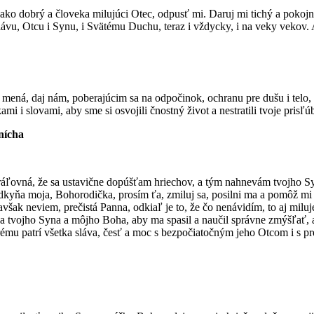
ako dobrý a človeka milujúci Otec, odpusť mi. Daruj mi tichý a pokojný
 slávu, Otcu i Synu, i Svätému Duchu, teraz i vždycky, i na veky vekov
 mená, daj nám, poberajúcim sa na odpočinok, ochranu pre dušu i telo, 
tkami i slovami, aby sme si osvojili čnostný život a nestratili tvoje pr
nícha
Kráľovná, že sa ustavične dopúšťam hriechov, a tým nahnevám tvojho S
ládkyňa moja, Bohorodička, prosím ťa, zmiluj sa, posilni ma a pomôž m
však neviem, prečistá Panna, odkiaľ je to, že čo nenávidím, to aj mil
ľa tvojho Syna a môjho Boha, aby ma spasil a naučil správne zmýšľať, 
torému patrí všetka sláva, česť a moc s bezpočiatočným jeho Otcom i s