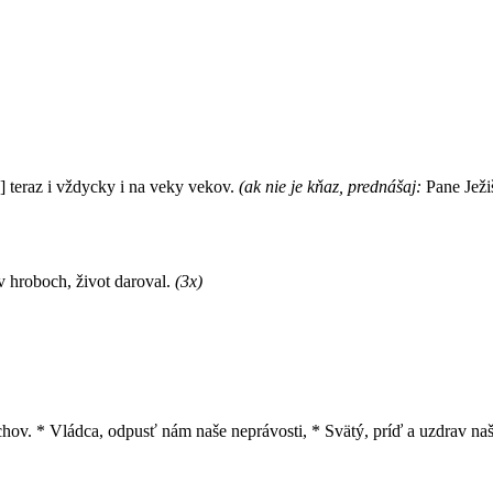
 teraz i vždycky i na veky vekov.
(ak nie je kňaz, prednášaj:
Pane Ježiš
v hroboch, život daroval.
(3x)
echov. * Vládca, odpusť nám naše neprávosti, * Svätý, príď a uzdrav naš