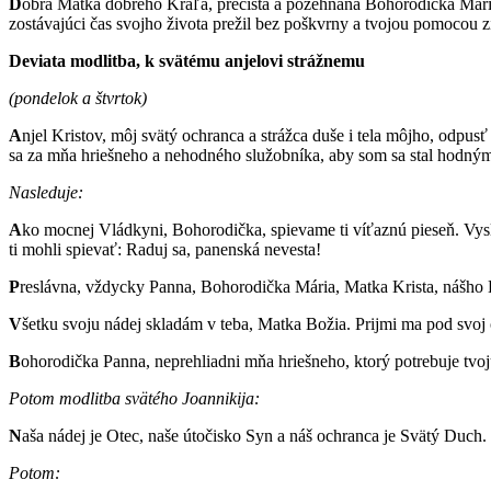
D
obrá Matka dobrého Kráľa, prečistá a požehnaná Bohorodička Mári
zostávajúci čas svojho života prežil bez poškvrny a tvojou pomocou z
Deviata modlitba, k svätému anjelovi strážnemu
(pondelok a štvrtok)
A
njel Kristov, môj svätý ochranca a strážca duše i tela môjho, odp
sa za mňa hriešneho a nehodného služobníka, aby som sa stal hodným 
Nasleduje:
A
ko mocnej Vládkyni, Bohorodička, spievame ti víťaznú pieseň. Vysl
ti mohli spievať: Raduj sa, panenská nevesta!
P
reslávna, vždycky Panna, Bohorodička Mária, Matka Krista, nášho B
V
šetku svoju nádej skladám v teba, Matka Božia. Prijmi ma pod svoj
B
ohorodička Panna, neprehliadni mňa hriešneho, ktorý potrebuje tvo
Potom modlitba svätého Joannikija:
N
aša nádej je Otec, naše útočisko Syn a náš ochranca je Svätý Duch. 
Potom: