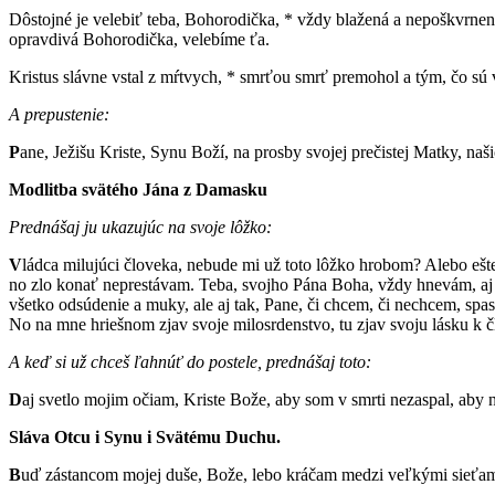
Dôstojné je velebiť teba, Bohorodička, * vždy blažená a nepoškvrnená
opravdivá Bohorodička, velebíme ťa.
Kristus slávne vstal z mŕtvych, * smrťou smrť premohol a tým, čo sú 
A prepustenie:
P
ane, Ježišu Kriste, Synu Boží, na prosby svojej prečistej Matky, n
Modlitba svätého Jána z Damasku
Prednášaj ju ukazujúc na svoje lôžko:
V
ládca milujúci človeka, nebude mi už toto lôžko hrobom? Alebo ešt
no zlo konať neprestávam. Teba, svojho Pána Boha, vždy hnevám, aj t
všetko odsúdenie a muky, ale aj tak, Pane, či chcem, či nechcem, spas 
No na mne hriešnom zjav svoje milosrdenstvo, tu zjav svoju lásku k 
A keď si už chceš ľahnúť do postele, prednášaj toto:
D
aj svetlo mojim očiam, Kriste Bože, aby som v smrti nezaspal, ab
Sláva Otcu i Synu i Svätému Duchu.
B
uď zástancom mojej duše, Bože, lebo kráčam medzi veľkými sieťami