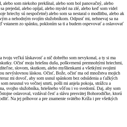
l, alebo som niekoho preklínal, alebo som bol panovačný, alebo
prejedal, alebo opíjal, alebo myslel na zlé, alebo keď som videl
moje hriechy sú nespočetné) alebo som sa nestaral o modlitbu, alebo ak
enivým a nehodným svojím služobníkom. Odpusť mi, nehnevaj sa na
 keď vstanem zo spánku, pokloním sa ti a budem ospevovať a oslavovať
za tvoju veľkú láskavosť a nič dobrého som nevykonal, a ty si ma
 skutky. Očisť moju hriešnu dušu, poškvrnenú premnohými hriechmi,
viditeľne, slovom, skutkom, alebo myšlienkami a všetkými svojimi
jou nevýslovnou láskou. Očisť, Bože, očisť ma od množstva mojich
, a teraz mi dovoľ, aby som usnul spánkom bez odsúdenia a ťažkých
om neusnul vo večnej smrti, pošli mi anjela pokoja, strážcu a
 ma, svojho služobníka, hriešneho vôľou i vo svedomí. Daj, aby som
stojne oslavoval, vzdával česť a slávu presvätej Bohorodičke, ktorú
odliť. Na jej príhovor a pre znamenie svätého Kríža i pre všetkých