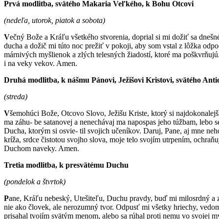
Prvá modlitba, svätého Makaria Veľkého, k Bohu Otcovi
(nedeľa, utorok, piatok a sobota)
V
ečný Bože a Kráľu všetkého stvorenia, doprial si mi dožiť sa dneš
ducha a dožič mi túto noc prežiť v pokoji, aby som vstal z lôžka odp
márnivých myšlienok a zlých telesných žiadostí, ktoré ma poškvrňuj
i na veky vekov. Amen.
Druhá modlitba, k nášmu Pánovi, Ježišovi Kristovi, svätého Ant
(streda)
V
šemohúci Bože, Otcovo Slovo, Ježišu Kriste, ktorý si najdokonalejší
ma záhu- be satanovej a nenechávaj ma napospas jeho túžbam, lebo s
Ducha, ktorým si osvie- til svojich učeníkov. Daruj, Pane, aj mne n
kríža, srdce čistotou svojho slova, moje telo svojím utrpením, ochra
Duchom naveky. Amen.
Tretia modlitba, k presvätému Duchu
(pondelok a štvrtok)
P
ane, Kráľu nebeský, Utešiteľu, Duchu pravdy, buď mi milosrdný a 
nie ako človek, ale nerozumný tvor. Odpusť mi všetky hriechy, vedo
prisahal tvojím svätým menom, alebo sa rúhal proti nemu vo svojej my