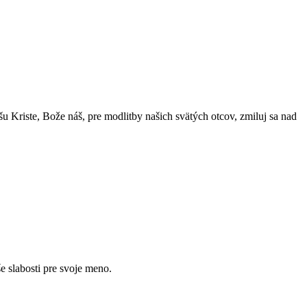
u Kriste, Bože náš, pre modlitby našich svätých otcov, zmiluj sa nad
e slabosti pre svoje meno.