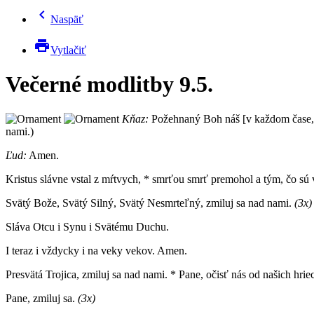
chevron_left
Naspäť
print
Vytlačiť
Večerné modlitby 9.5.
Kňaz:
Požehnaný Boh náš [v každom čase,]
nami.)
Ľud:
Amen.
Kristus slávne vstal z mŕtvych, * smrťou smrť premohol a tým, čo sú 
Svätý Bože, Svätý Silný, Svätý Nesmrteľný, zmiluj sa nad nami.
(3x)
Sláva Otcu i Synu i Svätému Duchu.
I teraz i vždycky i na veky vekov. Amen.
Presvätá Trojica, zmiluj sa nad nami. * Pane, očisť nás od našich hri
Pane, zmiluj sa.
(3x)