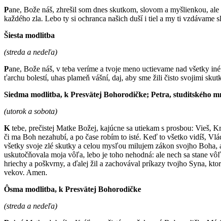
P
ane, Bože náš, zhrešil som dnes skutkom, slovom a myšlienkou, ale 
každého zla. Lebo ty si ochranca našich duší i tiel a my ti vzdávame
Šiesta modlitba
(streda a nedeľa)
P
ane, Bože náš, v teba veríme a tvoje meno uctievame nad všetky iné
ťarchu bolestí, uhas plameň vášní, daj, aby sme žili čisto svojimi sku
Siedma modlitba, k Presvätej Bohorodičke; Petra, studitského m
(utorok a sobota)
K
tebe, prečistej Matke Božej, kajúcne sa utiekam s prosbou: Vieš, 
či ma Boh nezahubí, a po čase robím to isté. Keď to všetko vidíš, V
všetky svoje zlé skutky a celou mysľou milujem zákon svojho Boha, a
uskutočňovala moja vôľa, lebo je toho nehodná: ale nech sa stane vô
hriechy a poškvrny, a ďalej žil a zachovával príkazy tvojho Syna, k
vekov. Amen.
Ôsma modlitba, k Presvätej Bohorodičke
(streda a nedeľa)