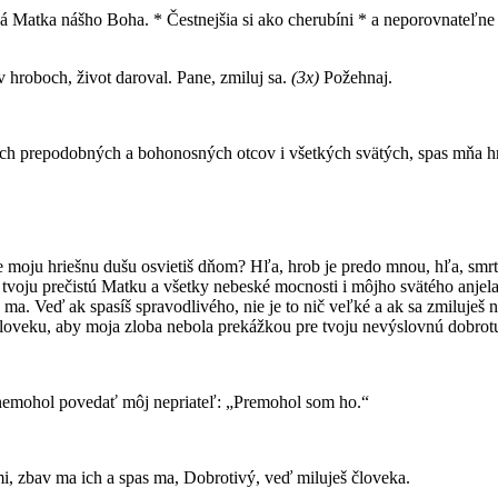
 Matka nášho Boha. * Čestnejšia si ako cherubíni * a neporovnateľne s
v hroboch, život daroval. Pane, zmiluj sa.
(3x)
Požehnaj.
ašich prepodobných a bohonosných otcov i všetkých svätých, spas mňa 
e moju hriešnu dušu osvietiš dňom? Hľa, hrob je predo mnou, hľa, smr
voju prečistú Matku a všetky nebeské mocnosti i môjho svätého anjela 
ma. Veď ak spasíš spravodlivého, nie je to nič veľké a ak sa zmiluješ na
človeku, aby moja zloba nebola prekážkou pre tvoju nevýslovnú dobrotu
y nemohol povedať môj nepriateľ: „Premohol som ho.“
, zbav ma ich a spas ma, Dobrotivý, veď miluješ človeka.