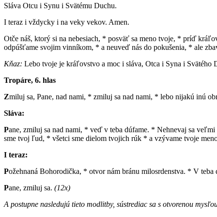
Sláva Otcu i Synu i Svätému Duchu.
I teraz i vždycky i na veky vekov. Amen.
Otče náš, ktorý si na nebesiach, * posväť sa meno tvoje, * príď kráľ
odpúšťame svojim vinníkom, * a neuveď nás do pokušenia, * ale zba
Kňaz:
Lebo tvoje je kráľovstvo a moc i sláva, Otca i Syna i Svätého 
Tropáre, 6. hlas
Z
miluj sa, Pane, nad nami, * zmiluj sa nad nami, * lebo nijakú inú 
Sláva:
P
ane, zmiluj sa nad nami, * veď v teba dúfame. * Nehnevaj sa veľmi n
sme tvoj ľud, * všetci sme dielom tvojich rúk * a vzývame tvoje meno
I teraz:
P
ožehnaná Bohorodička, * otvor nám bránu milosrdenstva. * V teba dú
P
ane, zmiluj sa.
(12x)
A postupne nasledujú tieto modlitby, sústrediac sa s otvorenou mysľou