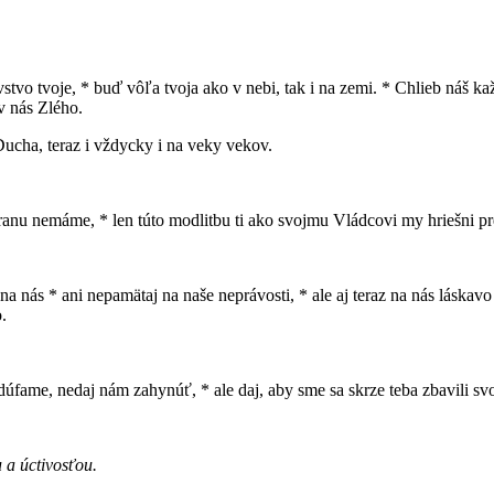
ovstvo tvoje, * buď vôľa tvoja ako v nebi, tak i na zemi. * Chlieb náš
v nás Zlého.
Ducha, teraz i vždycky i na veky vekov.
obranu nemáme, * len túto modlitbu ti ako svojmu Vládcovi my hriešni 
a nás * ani nepamätaj na naše neprávosti, * ale aj teraz na nás láskavo
.
fame, nedaj nám zahynúť, * ale daj, aby sme sa skrze teba zbavili svo
 a úctivosťou.