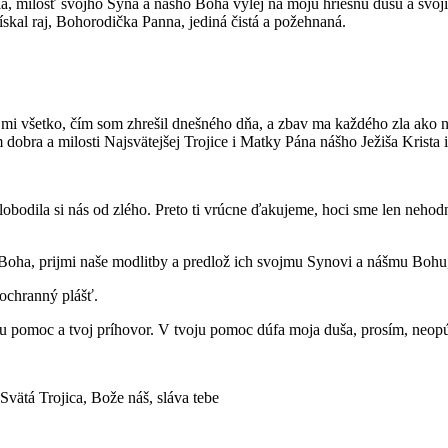
a, milosť svojho Syna a nášho Boha vylej na moju hriešnu dušu a svo
ískal raj, Bohorodička Panna, jediná čistá a požehnaná.
usť mi všetko, čím som zhrešil dnešného dňa, a zbav ma každého zla a
dobra a milosti Najsvätejšej Trojice i Matky Pána nášho Ježiša Krista 
obodila si nás od zlého. Preto ti vrúcne ďakujeme, hoci sme len nehod
oha, prijmi naše modlitby a predlož ich svojmu Synovi a nášmu Bohu, n
 ochranný plášť.
ju pomoc a tvoj príhovor. V tvoju pomoc dúfa moja duša, prosím, neop
Svätá Trojica, Bože náš, sláva tebe