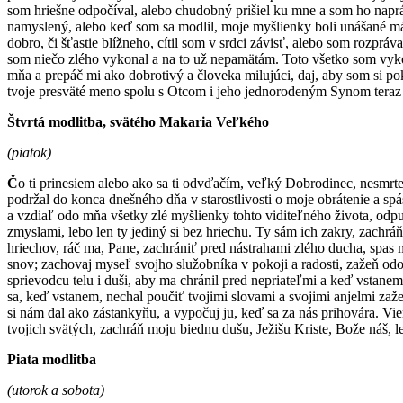
som hriešne odpočíval, alebo chudobný prišiel ku mne a som ho naprá
namyslený, alebo keď som sa modlil, moje myšlienky boli unášané már
dobro, či šťastie blížneho, cítil som v srdci závisť, alebo som rozpr
som niečo zlého vykonal a na to už nepamätám. Toto všetko som vyko
mňa a prepáč mi ako dobrotivý a človeka milujúci, daj, aby som si p
tvoje presväté meno spolu s Otcom i jeho jednorodeným Synom teraz
Štvrtá modlitba, svätého Makaria Veľkého
(piatok)
Č
o ti prinesiem alebo ako sa ti odvďačím, veľký Dobrodinec, nesmrte
podržal do konca dnešného dňa v starostlivosti o moje obrátenie a
a vzdiaľ odo mňa všetky zlé myšlienky tohto viditeľného života, odpu
zmyslami, lebo len ty jediný si bez hriechu. Ty sám ich zakry, zac
hriechov, ráč ma, Pane, zachrániť pred nástrahami zlého ducha, spas 
snov; zachovaj myseľ svojho služobníka v pokoji a radosti, zažeň odo
sprievodcu telu i duši, aby ma chránil pred nepriateľmi a keď vstan
sa, keď vstanem, nechal poučiť tvojimi slovami a svojimi anjelmi za
si nám dal ako zástankyňu, a vypočuj ju, keď sa za nás prihovára. Vie
tvojich svätých, zachráň moju biednu dušu, Ježišu Kriste, Bože náš, 
Piata modlitba
(utorok a sobota)