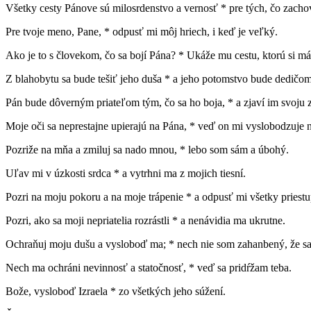
Všetky cesty Pánove sú milosrdenstvo a vernosť * pre tých, čo zacho
Pre tvoje meno, Pane, * odpusť mi môj hriech, i keď je veľký.
Ako je to s človekom, čo sa bojí Pána? * Ukáže mu cestu, ktorú si má
Z blahobytu sa bude tešiť jeho duša * a jeho potomstvo bude dedičo
Pán bude dôverným priateľom tým, čo sa ho boja, * a zjaví im svoju
Moje oči sa neprestajne upierajú na Pána, * veď on mi vyslobodzuje n
Pozriže na mňa a zmiluj sa nado mnou, * lebo som sám a úbohý.
Uľav mi v úzkosti srdca * a vytrhni ma z mojich tiesní.
Pozri na moju pokoru a na moje trápenie * a odpusť mi všetky priest
Pozri, ako sa moji nepriatelia rozrástli * a nenávidia ma ukrutne.
Ochraňuj moju dušu a vysloboď ma; * nech nie som zahanbený, že sa
Nech ma ochráni nevinnosť a statočnosť, * veď sa pridŕžam teba.
Bože, vysloboď Izraela * zo všetkých jeho súžení.