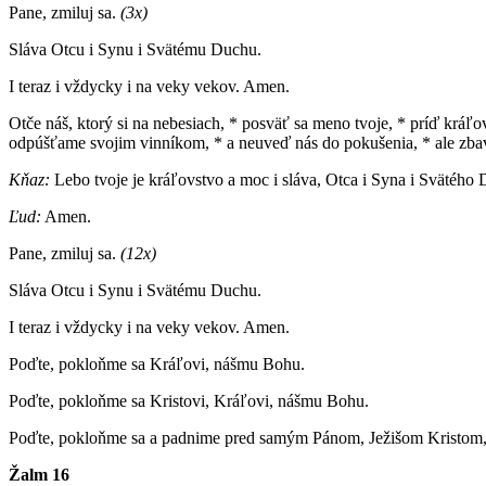
Pane, zmiluj sa.
(3x)
Sláva Otcu i Synu i Svätému Duchu.
I teraz i vždycky i na veky vekov. Amen.
Otče náš, ktorý si na nebesiach, * posväť sa meno tvoje, * príď kráľ
odpúšťame svojim vinníkom, * a neuveď nás do pokušenia, * ale zba
Kňaz:
Lebo tvoje je kráľovstvo a moc i sláva, Otca i Syna i Svätého 
Ľud:
Amen.
Pane, zmiluj sa.
(12x)
Sláva Otcu i Synu i Svätému Duchu.
I teraz i vždycky i na veky vekov. Amen.
Poďte, pokloňme sa Kráľovi, nášmu Bohu.
Poďte, pokloňme sa Kristovi, Kráľovi, nášmu Bohu.
Poďte, pokloňme sa a padnime pred samým Pánom, Ježišom Kristom
Žalm 16