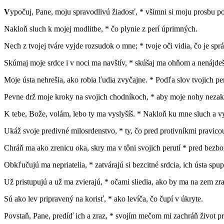
V
ypočuj, Pane, moju spravodlivú žiadosť, * všimni si moju prosbu p
Nakloň sluch k mojej modlitbe, * čo plynie z perí úprimných.
Nech z tvojej tváre vyjde rozsudok o mne; * tvoje oči vidia, čo je spr
Skúmaj moje srdce i v noci ma navštív, * skúšaj ma ohňom a nenájde
Moje ústa nehrešia, ako robia ľudia zvyčajne. * Podľa slov tvojich p
Pevne drž moje kroky na svojich chodníkoch, * aby moje nohy nezako
K tebe, Bože, volám, lebo ty ma vyslyšíš. * Nakloň ku mne sluch a v
Ukáž svoje predivné milosrdenstvo, * ty, čo pred protivníkmi pravico
Chráň ma ako zrenicu oka, skry ma v tôni svojich perutí * pred bezb
Obkľučujú ma nepriatelia, * zatvárajú si bezcitné srdcia, ich ústa spu
Už pristupujú a už ma zvierajú, * očami sliedia, ako by ma na zem zraz
Sú ako lev pripravený na korisť, * ako levíča, čo čupí v úkryte.
Povstaň, Pane, predíď ich a zraz, * svojím mečom mi zachráň život 