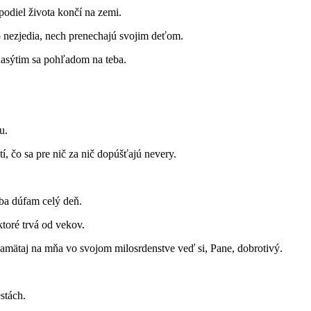
podiel života končí na zemi.
o nezjedia, nech prenechajú svojim deťom.
 nasýtim sa pohľadom na teba.
u.
, čo sa pre nič za nič dopúšťajú nevery.
eba dúfam celý deň.
toré trvá od vekov.
pamätaj na mňa vo svojom milosrdenstve veď si, Pane, dobrotivý.
stách.