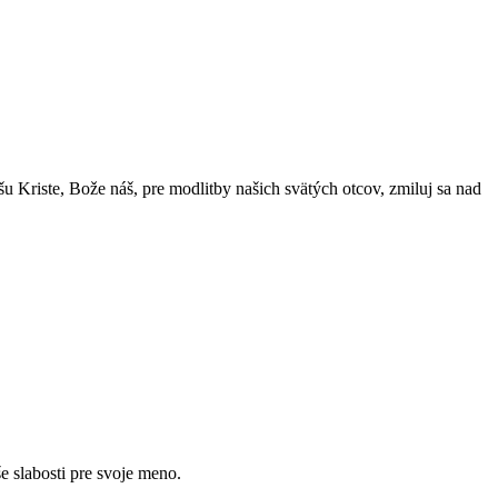
u Kriste, Bože náš, pre modlitby našich svätých otcov, zmiluj sa nad
e slabosti pre svoje meno.