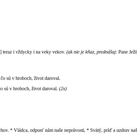
 teraz i vždycky i na veky vekov.
(ak nie je kňaz, prednášaj:
Pane Ježiš
čo sú v hroboch, život daroval.
o sú v hroboch, život daroval.
(2x)
echov. * Vládca, odpusť nám naše neprávosti, * Svätý, príď a uzdrav naš