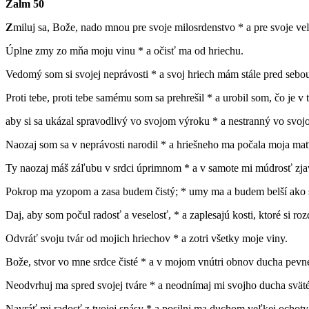
Žalm 50
Z
miluj sa, Bože, nado mnou pre svoje milosrdenstvo * a pre svoje v
Úplne zmy zo mňa moju vinu * a očisť ma od hriechu.
Vedomý som si svojej neprávosti * a svoj hriech mám stále pred sebo
Proti tebe, proti tebe samému som sa prehrešil * a urobil som, čo je v t
aby si sa ukázal spravodlivý vo svojom výroku * a nestranný vo svoj
Naozaj som sa v neprávosti narodil * a hriešneho ma počala moja mať
Ty naozaj máš záľubu v srdci úprimnom * a v samote mi múdrosť zja
Pokrop ma yzopom a zasa budem čistý; * umy ma a budem belší ako 
Daj, aby som počul radosť a veselosť, * a zaplesajú kosti, ktoré si rozd
Odvráť svoju tvár od mojich hriechov * a zotri všetky moje viny.
Bože, stvor vo mne srdce čisté * a v mojom vnútri obnov ducha pevn
Neodvrhuj ma spred svojej tváre * a neodnímaj mi svojho ducha svät
Navráť mi radosť z tvojej spásy * a posilni ma duchom veľkej ochoty