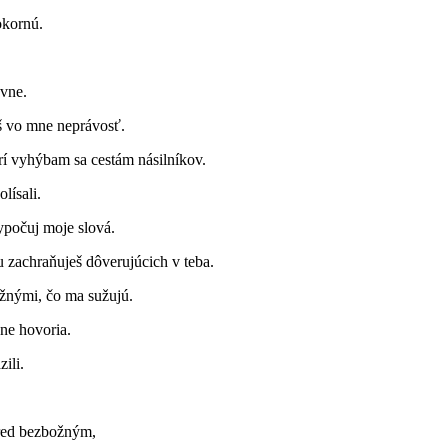
okornú.
ávne.
š vo mne neprávosť.
erí vyhýbam sa cestám násilníkov.
lísali.
ypočuj moje slová.
u zachraňuješ dôverujúcich v teba.
ožnými, čo ma sužujú.
pne hovoria.
ili.
pred bezbožným,