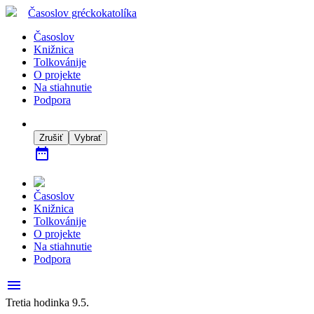
Časoslov
gréckokatolíka
Časoslov
Knižnica
Tolkovánije
O projekte
Na stiahnutie
Podpora
Zrušiť
Vybrať
date_range
Časoslov
Knižnica
Tolkovánije
O projekte
Na stiahnutie
Podpora
menu
Tretia hodinka 9.5.