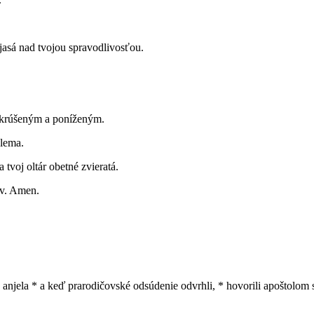
jasá nad tvojou spravodlivosťou.
skrúšeným a poníženým.
alema.
 tvoj oltár obetné zvieratá.
ov. Amen.
 anjela * a keď prarodičovské odsúdenie odvrhli, * hovorili apoštolom 