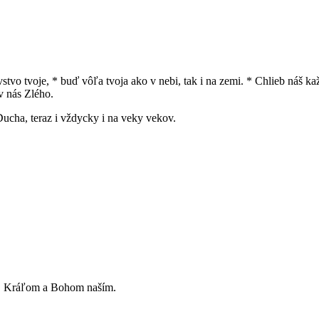
ovstvo tvoje, * buď vôľa tvoja ako v nebi, tak i na zemi. * Chlieb náš
v nás Zlého.
Ducha, teraz i vždycky i na veky vekov.
, Kráľom a Bohom naším.