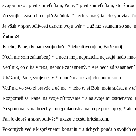
svojou rukou pred smrteľníkmi, Pane, * pred smrteľníkmi, ktorým sa 
Zo svojich zásob im naplň žalúdok, * nech sa nasýtia ich synovia a č
Ja však v spravodlivosti uzriem tvoju tvár * a až raz vstanem zo sna,
Žalm 24
K
tebe, Pane, dvíham svoju dušu, * tebe dôverujem, Bože môj:
Nech nie som zahanbený * a nech moji nepriatelia nejasajú nado mno
Veď nik, čo dúfa v teba, nebude zahanbený. * Ale nech sú zahanbení tí
Ukáž mi, Pane, svoje cesty * a pouč ma o svojich chodníkoch.
Veď ma vo svojej pravde a uč ma, * lebo ty si Boh, moja spása, a v t
Rozpomeň sa, Pane, na svoje zľutovanie * a na svoje milosrdenstvo, k
Nespomínaj si na hriechy mojej mladosti a na moje priestupky, * ale 
Pán je dobrý a spravodlivý: * ukazuje cestu hriešnikom.
Pokorných vedie k správnemu konaniu * a tichých poúča o svojich ce