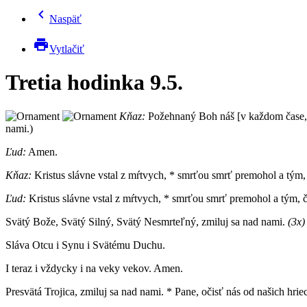
chevron_left
Naspäť
print
Vytlačiť
Tretia hodinka 9.5.
Kňaz:
Požehnaný Boh náš [v každom čase,]
nami.)
Ľud:
Amen.
Kňaz:
Kristus slávne vstal z mŕtvych, * smrťou smrť premohol a tým, 
Ľud:
Kristus slávne vstal z mŕtvych, * smrťou smrť premohol a tým, č
Svätý Bože, Svätý Silný, Svätý Nesmrteľný, zmiluj sa nad nami.
(3x)
Sláva Otcu i Synu i Svätému Duchu.
I teraz i vždycky i na veky vekov. Amen.
Presvätá Trojica, zmiluj sa nad nami. * Pane, očisť nás od našich hri