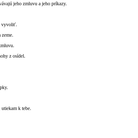
vávajú jeho zmluvu a jeho príkazy.
 vyvoliť.
m zeme.
 zmluvu.
ohy z osídel.
upky.
 utiekam k tebe.