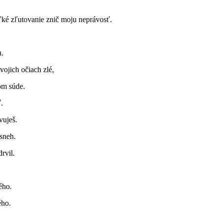
eľké zľutovanie znič moju neprávosť.
u.
vojich očiach zlé,
om súde.
.
vuješ.
sneh.
rvil.
ého.
ého.
.