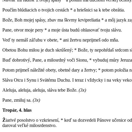
Poučím blúdiacich o tvojich cestách * a hriešnici sa k tebe obrátia.
Bože, Boh mojej spásy, zbav ma škvrny krvipreliatia * a môj jazyk za
Pane, otvor moje pery * a moje ústa budú ohlasovať tvoju slávu.
Veď ty nemáš záľubu v obete, * ani žertvu neprijmeš odo mňa.
Obetou Bohu milou je duch skrúšený; * Bože, ty nepohŕdaš srdcom 
Buď dobrotivý, Pane, a milosrdný voči Sionu, * vybuduj múry Jeruz
Potom prijmeš náležité obety, obetné dary a žertvy; * potom položia na
Sláva Otcu i Synu i Svätému Duchu. I teraz i vždycky i na veky vek
Aleluja, aleluja, aleluja, sláva tebe Bože.
(3x)
Pane, zmiluj sa.
(3x)
Tropár, 4. hlas
Ž
iarivé posolstvo o vzkriesení, * keď sa dozvedeli Pánove učenice od
daroval veľké milosrdenstvo.