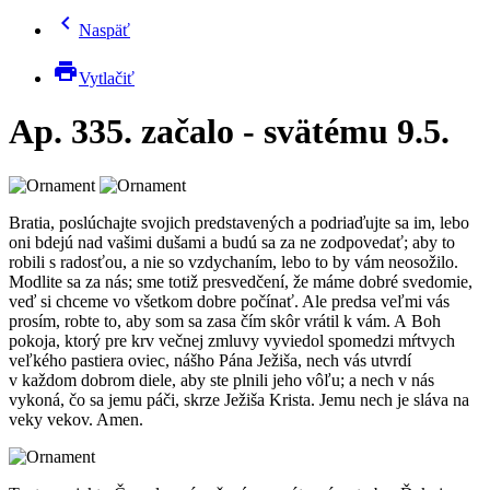
chevron_left
Naspäť
print
Vytlačiť
Ap. 335. začalo - svätému 9.5.
Bratia, poslúchajte svojich predstavených a podriaďujte sa im, lebo
oni bdejú nad vašimi dušami a budú sa za ne zodpovedať; aby to
robili s radosťou, a nie so vzdychaním, lebo to by vám neosožilo.
Modlite sa za nás; sme totiž presvedčení, že máme dobré svedomie,
veď si chceme vo všetkom dobre počínať. Ale predsa veľmi vás
prosím, robte to, aby som sa zasa čím skôr vrátil k vám. A Boh
pokoja, ktorý pre krv večnej zmluvy vyviedol spomedzi mŕtvych
veľkého pastiera oviec, nášho Pána Ježiša, nech vás utvrdí
v každom dobrom diele, aby ste plnili jeho vôľu; a nech v nás
vykoná, čo sa jemu páči, skrze Ježiša Krista. Jemu nech je sláva na
veky vekov. Amen.