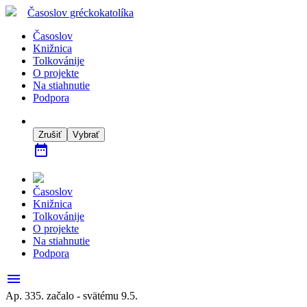
Časoslov
gréckokatolíka
Časoslov
Knižnica
Tolkovánije
O projekte
Na stiahnutie
Podpora
Zrušiť
Vybrať
date_range
Časoslov
Knižnica
Tolkovánije
O projekte
Na stiahnutie
Podpora
menu
Ap. 335. začalo - svätému 9.5.