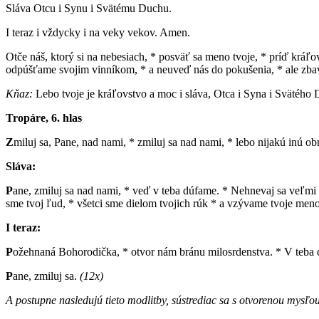
Sláva Otcu i Synu i Svätému Duchu.
I teraz i vždycky i na veky vekov. Amen.
Otče náš, ktorý si na nebesiach, * posväť sa meno tvoje, * príď kráľ
odpúšťame svojim vinníkom, * a neuveď nás do pokušenia, * ale zba
Kňaz:
Lebo tvoje je kráľovstvo a moc i sláva, Otca i Syna i Svätého 
Tropáre, 6. hlas
Z
miluj sa, Pane, nad nami, * zmiluj sa nad nami, * lebo nijakú inú 
Sláva:
P
ane, zmiluj sa nad nami, * veď v teba dúfame. * Nehnevaj sa veľmi n
sme tvoj ľud, * všetci sme dielom tvojich rúk * a vzývame tvoje meno
I teraz:
P
ožehnaná Bohorodička, * otvor nám bránu milosrdenstva. * V teba dú
P
ane, zmiluj sa.
(12x)
A postupne nasledujú tieto modlitby, sústrediac sa s otvorenou mysľou