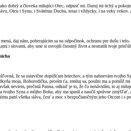
ako dobrý a človeka milujúci Otec, odpusť mi. Daruj mi tichý a pokojný
 slávu, Otcu i Synu, i Svätému Duchu, teraz i vždycky, i na veky vekov
 mená, daj nám, poberajúcim sa na odpočinok, ochranu pre dušu i telo, 
tkami i slovami, aby sme si osvojili čnostný život a nestratili tvoje pr
nícha
Kráľovná, že sa ustavične dopúšťam hriechov, a tým nahnevám tvojho S
ládkyňa moja, Bohorodička, prosím ťa, zmiluj sa, posilni ma a pomôž m
však neviem, prečistá Panna, odkiaľ je to, že čo nenávidím, to aj mil
ľa tvojho Syna a môjho Boha, aby ma spasil a naučil správne zmýšľať, 
torému patrí všetka sláva, česť a moc s bezpočiatočným jeho Otcom i s