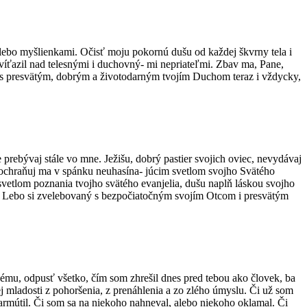
alebo myšlienkami. Očisť moju pokornú dušu od každej škvrny tela i
zvíťazil nad telesnými i duchovný- mi nepriateľmi. Zbav ma, Pane,
, s presvätým, dobrým a životodarným tvojím Duchom teraz i vždycky,
 prebývaj stále vo mne. Ježišu, dobrý pastier svojich oviec, nevydávaj
 ochraňuj ma v spánku neuhasína- júcim svetlom svojho Svätého
vetlom poznania tvojho svätého evanjelia, dušu naplň láskou svojho
ave. Lebo si zvelebovaný s bezpočiatočným svojím Otcom i presvätým
mu, odpusť všetko, čím som zhrešil dnes pred tebou ako človek, ba
 mladosti z pohoršenia, z prenáhlenia a zo zlého úmyslu. Či už som
zarmútil. Či som sa na niekoho nahneval, alebo niekoho oklamal. Či