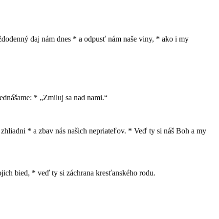
 každodenný daj nám dnes * a odpusť nám naše viny, * ako i my
prednášame: * „Zmiluj sa nad nami.“
 zhliadni * a zbav nás našich nepriateľov. * Veď ty si náš Boh a my
jich bied, * veď ty si záchrana kresťanského rodu.