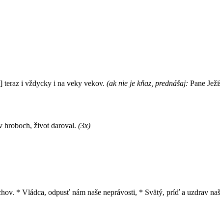
 teraz i vždycky i na veky vekov.
(ak nie je kňaz, prednášaj:
Pane Ježiš
v hroboch, život daroval.
(3x)
echov. * Vládca, odpusť nám naše neprávosti, * Svätý, príď a uzdrav naš