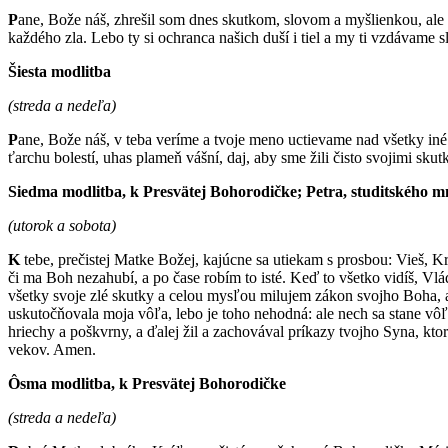
P
ane, Bože náš, zhrešil som dnes skutkom, slovom a myšlienkou, ale 
každého zla. Lebo ty si ochranca našich duší i tiel a my ti vzdávame
Šiesta modlitba
(streda a nedeľa)
P
ane, Bože náš, v teba veríme a tvoje meno uctievame nad všetky iné
ťarchu bolestí, uhas plameň vášní, daj, aby sme žili čisto svojimi sku
Siedma modlitba, k Presvätej Bohorodičke; Petra, studitského m
(utorok a sobota)
K
tebe, prečistej Matke Božej, kajúcne sa utiekam s prosbou: Vieš, 
či ma Boh nezahubí, a po čase robím to isté. Keď to všetko vidíš, V
všetky svoje zlé skutky a celou mysľou milujem zákon svojho Boha, a
uskutočňovala moja vôľa, lebo je toho nehodná: ale nech sa stane vô
hriechy a poškvrny, a ďalej žil a zachovával príkazy tvojho Syna, k
vekov. Amen.
Ôsma modlitba, k Presvätej Bohorodičke
(streda a nedeľa)