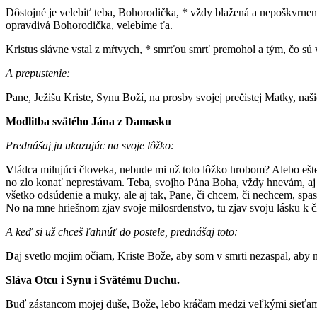
Dôstojné je velebiť teba, Bohorodička, * vždy blažená a nepoškvrnená
opravdivá Bohorodička, velebíme ťa.
Kristus slávne vstal z mŕtvych, * smrťou smrť premohol a tým, čo sú 
A prepustenie:
P
ane, Ježišu Kriste, Synu Boží, na prosby svojej prečistej Matky, n
Modlitba svätého Jána z Damasku
Prednášaj ju ukazujúc na svoje lôžko:
V
ládca milujúci človeka, nebude mi už toto lôžko hrobom? Alebo ešt
no zlo konať neprestávam. Teba, svojho Pána Boha, vždy hnevám, aj t
všetko odsúdenie a muky, ale aj tak, Pane, či chcem, či nechcem, spas 
No na mne hriešnom zjav svoje milosrdenstvo, tu zjav svoju lásku k 
A keď si už chceš ľahnúť do postele, prednášaj toto:
D
aj svetlo mojim očiam, Kriste Bože, aby som v smrti nezaspal, ab
Sláva Otcu i Synu i Svätému Duchu.
B
uď zástancom mojej duše, Bože, lebo kráčam medzi veľkými sieťami