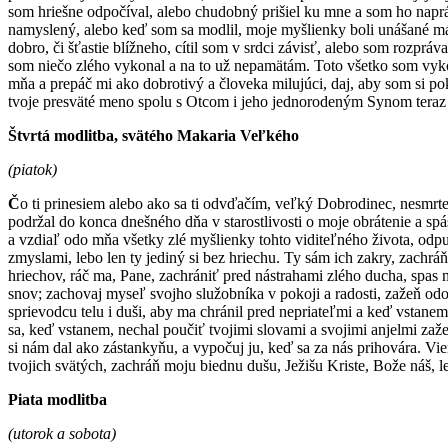
som hriešne odpočíval, alebo chudobný prišiel ku mne a som ho naprá
namyslený, alebo keď som sa modlil, moje myšlienky boli unášané már
dobro, či šťastie blížneho, cítil som v srdci závisť, alebo som rozpr
som niečo zlého vykonal a na to už nepamätám. Toto všetko som vyko
mňa a prepáč mi ako dobrotivý a človeka milujúci, daj, aby som si p
tvoje presväté meno spolu s Otcom i jeho jednorodeným Synom teraz
Štvrtá modlitba, svätého Makaria Veľkého
(piatok)
Č
o ti prinesiem alebo ako sa ti odvďačím, veľký Dobrodinec, nesmrte
podržal do konca dnešného dňa v starostlivosti o moje obrátenie a
a vzdiaľ odo mňa všetky zlé myšlienky tohto viditeľného života, odpu
zmyslami, lebo len ty jediný si bez hriechu. Ty sám ich zakry, zac
hriechov, ráč ma, Pane, zachrániť pred nástrahami zlého ducha, spas 
snov; zachovaj myseľ svojho služobníka v pokoji a radosti, zažeň odo
sprievodcu telu i duši, aby ma chránil pred nepriateľmi a keď vstan
sa, keď vstanem, nechal poučiť tvojimi slovami a svojimi anjelmi za
si nám dal ako zástankyňu, a vypočuj ju, keď sa za nás prihovára. Vie
tvojich svätých, zachráň moju biednu dušu, Ježišu Kriste, Bože náš, 
Piata modlitba
(utorok a sobota)