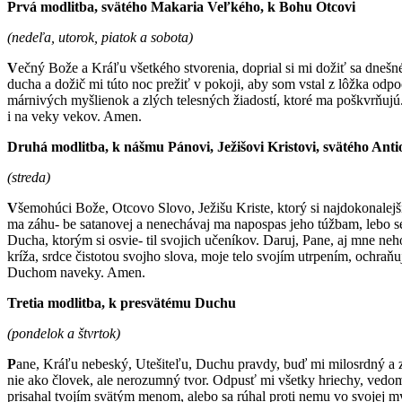
Prvá modlitba, svätého Makaria Veľkého, k Bohu Otcovi
(nedeľa, utorok, piatok a sobota)
V
ečný Bože a Kráľu všetkého stvorenia, doprial si mi dožiť sa dneš
ducha a dožič mi túto noc prežiť v pokoji, aby som vstal z lôžka odp
márnivých myšlienok a zlých telesných žiadostí, ktoré ma poškvrňuj
i na veky vekov. Amen.
Druhá modlitba, k nášmu Pánovi, Ježišovi Kristovi, svätého Ant
(streda)
V
šemohúci Bože, Otcovo Slovo, Ježišu Kriste, ktorý si najdokonalejší
ma záhu- be satanovej a nenechávaj ma napospas jeho túžbam, lebo s
Ducha, ktorým si osvie- til svojich učeníkov. Daruj, Pane, aj mne n
kríža, srdce čistotou svojho slova, moje telo svojím utrpením, ochra
Duchom naveky. Amen.
Tretia modlitba, k presvätému Duchu
(pondelok a štvrtok)
P
ane, Kráľu nebeský, Utešiteľu, Duchu pravdy, buď mi milosrdný a 
nie ako človek, ale nerozumný tvor. Odpusť mi všetky hriechy, vedo
prisahal tvojím svätým menom, alebo sa rúhal proti nemu vo svojej my