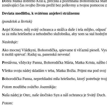
D
obrá Matka dobrého Kráľa, prečistá a požehnaná Bohorodička Mári
zostávajúci čas svojho života prežil bez poškvrny a tvojou pomocou z
Deviata modlitba, k svätému anjelovi strážnemu
(pondelok a štvrtok)
A
njel Kristov, môj svätý ochranca a strážca duše i tela môjho, odp
sa za mňa hriešneho a nehodného služobníka, aby som sa stal hodným 
Nasleduje:
A
ko mocnej Vládkyni, Bohorodička, spievame ti víťaznú pieseň. Vysl
ti mohli spievať: Raduj sa, panenská nevesta!
P
reslávna, vždycky Panna, Bohorodička Mária, Matka Krista, nášho B
V
šetku svoju nádej skladám v teba, Matka Božia. Prijmi ma pod svoj
B
ohorodička Panna, neprehliadni mňa hriešneho, ktorý potrebuje tvo
Potom modlitba svätého Joannikija:
N
aša nádej je Otec, naše útočisko Syn a náš ochranca je Svätý Duch. 
Potom: