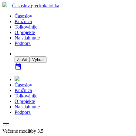
Časoslov
gréckokatolíka
Časoslov
Knižnica
Tolkovánije
O projekte
Na stiahnutie
Podpora
Zrušiť
Vybrať
date_range
Časoslov
Knižnica
Tolkovánije
O projekte
Na stiahnutie
Podpora
menu
Večerné modlitby 3.5.