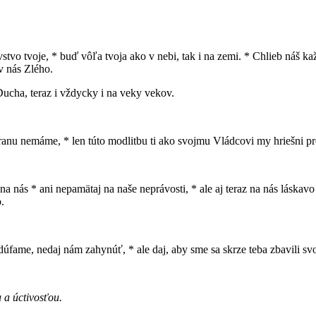
ovstvo tvoje, * buď vôľa tvoja ako v nebi, tak i na zemi. * Chlieb náš
v nás Zlého.
Ducha, teraz i vždycky i na veky vekov.
obranu nemáme, * len túto modlitbu ti ako svojmu Vládcovi my hriešni 
a nás * ani nepamätaj na naše neprávosti, * ale aj teraz na nás láskavo
.
fame, nedaj nám zahynúť, * ale daj, aby sme sa skrze teba zbavili svo
 a úctivosťou.