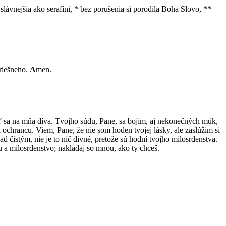
lávnejšia ako serafíni, * bez porušenia si porodila Boha Slovo, **
hriešneho.
A
men.
ť sa na mňa díva. Tvojho súdu, Pane, sa bojím, aj nekonečných múk,
ochrancu. Viem, Pane, že nie som hoden tvojej lásky, ale zaslúžim si
d čistým, nie je to nič divné, pretože sú hodní tvojho milosrdenstva.
 a milosrdenstvo; nakladaj so mnou, ako ty chceš.