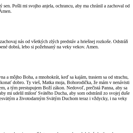
 sen. Pošli mi svojho anjela, ochrancu, aby ma chránil a zachoval od
. Amen.
zachovaj nás od všetkých zlých predstáv a hriešnej rozkoše. Odstráň
isľúbené dobrá, lebo si požehnaný na veky vekov. Amen.
yna a môjho Boha, a mnohokrát, keď sa kajám, trasiem sa od strachu,
i konať dobro. Ty vieš, Matka moja, Bohorodička, že mám v nenávisti
ujem, a tým prestupujem Boží zákon. Nedovoľ, prečistá Panna, aby sa
aby mi udelil milosť Svätého Ducha, aby som odstránil zo svojej duše
 presvätým a životodarným Svätým Duchom teraz i vždycky, i na veky