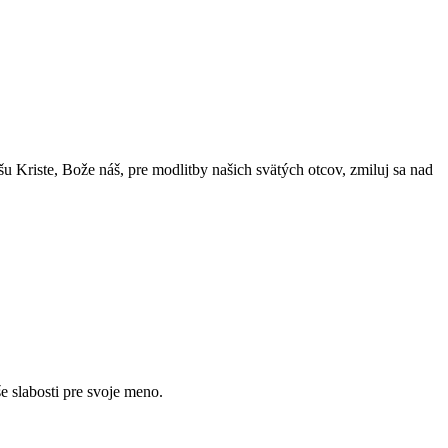
u Kriste, Bože náš, pre modlitby našich svätých otcov, zmiluj sa nad
e slabosti pre svoje meno.