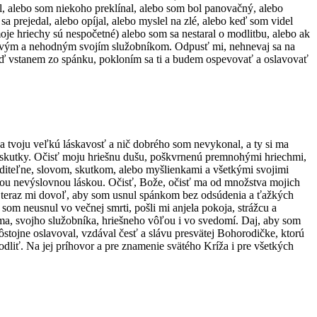
l, alebo som niekoho preklínal, alebo som bol panovačný, alebo
prejedal, alebo opíjal, alebo myslel na zlé, alebo keď som videl
moje hriechy sú nespočetné) alebo som sa nestaral o modlitbu, alebo ak
enivým a nehodným svojím služobníkom. Odpusť mi, nehnevaj sa na
 keď vstanem zo spánku, pokloním sa ti a budem ospevovať a oslavovať
za tvoju veľkú láskavosť a nič dobrého som nevykonal, a ty si ma
 skutky. Očisť moju hriešnu dušu, poškvrnenú premnohými hriechmi,
viditeľne, slovom, skutkom, alebo myšlienkami a všetkými svojimi
jou nevýslovnou láskou. Očisť, Bože, očisť ma od množstva mojich
, a teraz mi dovoľ, aby som usnul spánkom bez odsúdenia a ťažkých
om neusnul vo večnej smrti, pošli mi anjela pokoja, strážcu a
 ma, svojho služobníka, hriešneho vôľou i vo svedomí. Daj, aby som
stojne oslavoval, vzdával česť a slávu presvätej Bohorodičke, ktorú
odliť. Na jej príhovor a pre znamenie svätého Kríža i pre všetkých