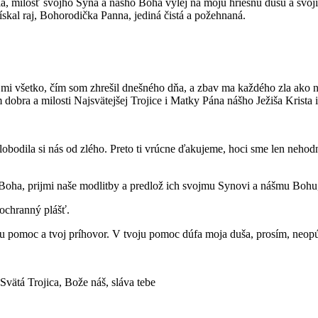
a, milosť svojho Syna a nášho Boha vylej na moju hriešnu dušu a svo
ískal raj, Bohorodička Panna, jediná čistá a požehnaná.
usť mi všetko, čím som zhrešil dnešného dňa, a zbav ma každého zla a
dobra a milosti Najsvätejšej Trojice i Matky Pána nášho Ježiša Krista 
obodila si nás od zlého. Preto ti vrúcne ďakujeme, hoci sme len nehod
oha, prijmi naše modlitby a predlož ich svojmu Synovi a nášmu Bohu, n
 ochranný plášť.
ju pomoc a tvoj príhovor. V tvoju pomoc dúfa moja duša, prosím, neop
Svätá Trojica, Bože náš, sláva tebe