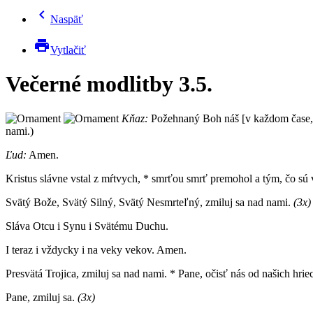
chevron_left
Naspäť
print
Vytlačiť
Večerné modlitby 3.5.
Kňaz:
Požehnaný Boh náš [v každom čase,]
nami.)
Ľud:
Amen.
Kristus slávne vstal z mŕtvych, * smrťou smrť premohol a tým, čo sú 
Svätý Bože, Svätý Silný, Svätý Nesmrteľný, zmiluj sa nad nami.
(3x)
Sláva Otcu i Synu i Svätému Duchu.
I teraz i vždycky i na veky vekov. Amen.
Presvätá Trojica, zmiluj sa nad nami. * Pane, očisť nás od našich hri
Pane, zmiluj sa.
(3x)