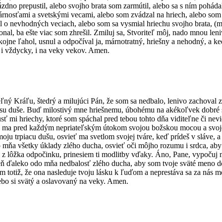
zdno prepustil, alebo svojho brata som zarmútil, alebo sa s ním poháda
nosťami a svetskými vecami, alebo som zvádzal na hriech, alebo som sa 
ával o nevhodných veciach, alebo som sa vysmial hriechu svojho brata, (
nal, ba ešte viac som zhrešil. Zmiluj sa, Stvoriteľ môj, nado mnou l
okojne ľahol, usnul a odpočíval ja, márnotratný, hriešny a nehodný, a
 i vždycky, i na veky vekov. Amen.
ľný Kráľu, štedrý a milujúci Pán, že som sa nedbalo, lenivo zachoval 
 spásu duše. Buď milostivý mne hriešnemu, úbohému na akékoľvek dobré
sť mi hriechy, ktoré som spáchal pred tebou tohto dňa viditeľne či ne
hráň ma pred každým nepriateľským útokom svojou božskou mocou a svo
moju trpiacu dušu, osvieť ma svetlom svojej tváre, keď prídeš v sláve
 mňa všetky úklady zlého ducha, osvieť oči môjho rozumu i srdca, aby s
em z lôžka odpočinku, prinesiem ti modlitby vďaky. Áno, Pane, vypočuj
žeň ďaleko odo mňa nedbalosť zlého ducha, aby som tvoje sväté meno dô
m totiž, že ona nasleduje tvoju lásku k ľuďom a neprestáva sa za nás m
lebo si svätý a oslavovaný na veky. Amen.