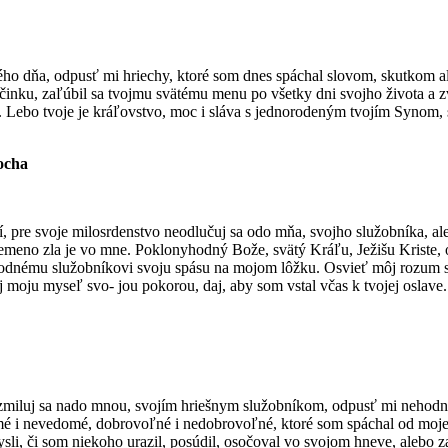
ného dňa, odpusť mi hriechy, ktoré som dnes spáchal slovom, skutkom 
očinku, zaľúbil sa tvojmu svätému menu po všetky dni svojho života a 
ú. Lebo tvoje je kráľovstvo, moc i sláva s jednorodeným tvojím Synom
iocha
, pre svoje milosrdenstvo neodlučuj sa odo mňa, svojho služobníka, ale
emeno zla je vo mne. Poklonyhodný Bože, svätý Kráľu, Ježišu Kriste,
ehodnému služobníkovi svoju spásu na mojom lôžku. Osvieť môj rozum s
ňuj moju myseľ svo- jou pokorou, daj, aby som vstal včas k tvojej osl
zmiluj sa nado mnou, svojím hriešnym služobníkom, odpusť mi nehodné
mé i nevedomé, dobrovoľné i nedobrovoľné, ktoré som spáchal od mojej
sli, či som niekoho urazil, posúdil, osočoval vo svojom hneve, alebo 