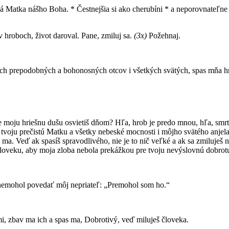
 Matka nášho Boha. * Čestnejšia si ako cherubíni * a neporovnateľne s
v hroboch, život daroval. Pane, zmiluj sa.
(3x)
Požehnaj.
ašich prepodobných a bohonosných otcov i všetkých svätých, spas mňa 
e moju hriešnu dušu osvietiš dňom? Hľa, hrob je predo mnou, hľa, smr
voju prečistú Matku a všetky nebeské mocnosti i môjho svätého anjela 
ma. Veď ak spasíš spravodlivého, nie je to nič veľké a ak sa zmiluješ na
človeku, aby moja zloba nebola prekážkou pre tvoju nevýslovnú dobrotu
y nemohol povedať môj nepriateľ: „Premohol som ho.“
, zbav ma ich a spas ma, Dobrotivý, veď miluješ človeka.