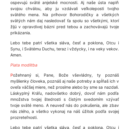
ospevujú sväté anjelské mocnosti. Aj naše ústa naplň
svojou chválou, aby ju vzdávali veľkoleposti tvojho
svätého mena. Na príhovor Bohorodičky a všetkých
svätých nám daj nasledovať ťa spolu so všetkými, ktorí
žijú v opravdivej bázni pred tebou a zachovávajú tvoje
prikázania.
Lebo tebe patrí všetka sláva, česť a poklona, Otcu i
Synu, i Svätému Duchu, teraz i vždycky, i na veky vekov.
Amen.
Piata modlitba
P
ožehnaný si, Pane, Bože vševládny, ty poznáš
myšlienky človeka, poznáš aj naše potreby a spĺňaš ich v
oveľa väčšej miere, než prosíme alebo by sme sa nazdali.
Láskyplný Kráľu, nadovšetko dobrý, dovoľ nám podľa
množstva tvojej štedrosti s čistým svedomím vzývať
tvoje sväté meno. A neuveď nás do pokušenia, ale zbav
nás zlého, a všetko vykonaj na náš úžitok podľa svojej
prozreteľnosti.
Lebo tebe patrí všetka sláva, česť a poklona, Otcu i