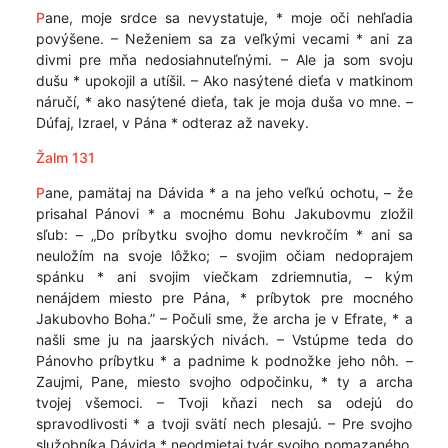
P
ane, moje srdce sa nevystatuje, * moje oči nehľadia
povýšene. – Neženiem sa za veľkými vecami * ani za
divmi pre mňa nedosiahnuteľnými. – Ale ja som svoju
dušu * upokojil a utíšil. – Ako nasýtené dieťa v matkinom
náručí, * ako nasýtené dieťa, tak je moja duša vo mne. –
Dúfaj, Izrael, v Pána * odteraz až naveky.
Žalm 131
P
ane, pamätaj na Dávida * a na jeho veľkú ochotu, – že
prisahal Pánovi * a mocnému Bohu Jakubovmu zložil
sľub: – „Do príbytku svojho domu nevkročím * ani sa
neuložím na svoje lôžko; – svojim očiam nedoprajem
spánku * ani svojim viečkam zdriemnutia, – kým
nenájdem miesto pre Pána, * príbytok pre mocného
Jakubovho Boha.” – Počuli sme, že archa je v Efrate, * a
našli sme ju na jaarských nivách. – Vstúpme teda do
Pánovho príbytku * a padnime k podnožke jeho nôh. –
Zaujmi, Pane, miesto svojho odpočinku, * ty a archa
tvojej všemoci. – Tvoji kňazi nech sa odejú do
spravodlivosti * a tvoji svätí nech plesajú. – Pre svojho
služobníka Dávida * neodmietaj tvár svojho pomazaného.