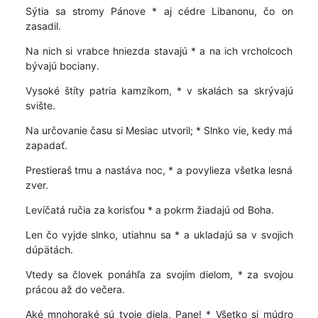
Sýtia sa stromy Pánove * aj cédre Libanonu, čo on
zasadil.
Na nich si vrabce hniezda stavajú * a na ich vrcholcoch
bývajú bociany.
Vysoké štíty patria kamzíkom, * v skalách sa skrývajú
svište.
Na určovanie času si Mesiac utvoril; * Slnko vie, kedy má
zapadať.
Prestieraš tmu a nastáva noc, * a povylieza všetka lesná
zver.
Levíčatá ručia za korisťou * a pokrm žiadajú od Boha.
Len čo vyjde slnko, utiahnu sa * a ukladajú sa v svojich
dúpätách.
Vtedy sa človek ponáhľa za svojím dielom, * za svojou
prácou až do večera.
Aké mnohoraké sú tvoje diela, Pane! * Všetko si múdro