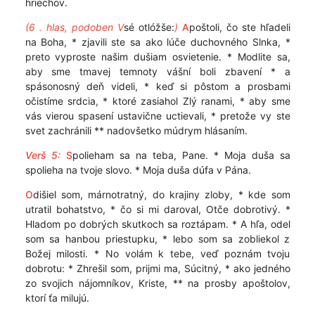
hriechov.
(6 . hlas, podoben V
sé otlóžše:
)
A
poštoli, čo ste hľadeli
na Boha, * zjavili ste sa ako lúče duchovného Slnka, *
preto vyproste našim dušiam osvietenie. * Modlite sa,
aby sme tmavej temnoty vášní boli zbavení * a
spásonosný deň videli, * keď si pôstom a prosbami
očistíme srdcia, * ktoré zasiahol Zlý ranami, * aby sme
vás vierou spasení ustavične uctievali, * pretože vy ste
svet zachránili ** nadovšetko múdrym hlásaním.
Verš 5:
S
polieham sa na teba, Pane. * Moja duša sa
spolieha na tvoje slovo. * Moja duša dúfa v Pána.
O
dišiel som, márnotratný, do krajiny zloby, * kde som
utratil bohatstvo, * čo si mi daroval, Otče dobrotivý. *
Hladom po dobrých skutkoch sa roztápam. * A hľa, odel
som sa hanbou priestupku, * lebo som sa zobliekol z
Božej milosti. * No volám k tebe, veď poznám tvoju
dobrotu: * Zhrešil som, prijmi ma, Súcitný, * ako jedného
zo svojich nájomníkov, Kriste, ** na prosby apoštolov,
ktorí ťa milujú.