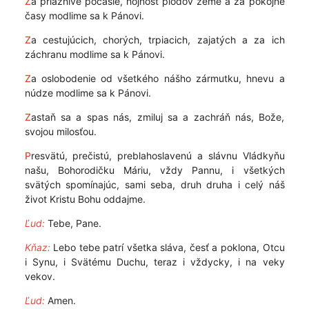
Z
a priaznivé počasie, hojnosť plodov zeme a za pokojné
časy modlime sa k Pánovi.
Z
a cestujúcich, chorých, trpiacich, zajatých a za ich
záchranu modlime sa k Pánovi.
Z
a oslobodenie od všetkého nášho zármutku, hnevu a
núdze modlime sa k Pánovi.
Z
astaň sa a spas nás, zmiluj sa a zachráň nás, Bože,
svojou milosťou.
P
resvätú, prečistú, preblahoslavenú a slávnu Vládkyňu
našu, Bohorodičku Máriu, vždy Pannu, i všetkých
svätých spomínajúc, sami seba, druh druha i celý náš
život Kristu Bohu oddajme.
Ľud:
Tebe, Pane.
Kňaz:
Lebo tebe patrí všetka sláva, česť a poklona, Otcu
i Synu, i Svätému Duchu, teraz i vždycky, i na veky
vekov.
Ľud:
Amen.