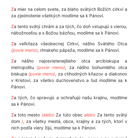
Z
a mier na celom svete, za blaho svätých Božích cirkví a
za zjednotenie všetkých modlime sa k Pánovi.
Z
a tento svätý chrám a za tých, čo doň vstupujú s vierou,
nábožnosťou a s Božou bázňou, modlime sa k Pánovi.
Z
a veľkňaza všeobecnej Cirkvi, nášho Svätého Otca
(povie meno)
, rímskeho pápeža, modlime sa k Pánovi.
Z
a nášho najosvietenejšieho otca arcibiskupa a
metropolitu
(povie meno)
, za nášho bohumilého otca
biskupa
(povie meno)
, za ctihodných kňazov a diakonov
v Kristovi, za všetko duchovenstvo a ľud modlime sa k
Pánovi.
Z
a tých, čo spravujú a ochraňujú našu krajinu, modlime
sa k Pánovi.
Z
a toto mesto
(alebo
Za túto obec
alebo
Za tento svätý
dom
)
, za všetky mestá, obce, krajiny a za tých, ktorí v
nich podľa viery žijú, modlime sa k Pánovi.