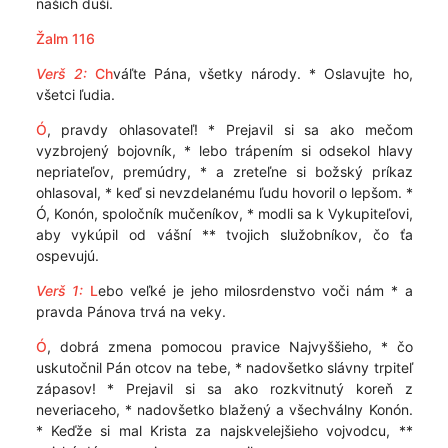
našich duší.
Žalm 116
Verš 2:
Ch
váľte Pána, všetky národy. * Oslavujte ho,
všetci ľudia.
Ó
, pravdy ohlasovateľ! * Prejavil si sa ako mečom
vyzbrojený bojovník, * lebo trápením si odsekol hlavy
nepriateľov, premúdry, * a zreteľne si božský príkaz
ohlasoval, * keď si nevzdelanému ľudu hovoril o lepšom. *
Ó, Konón, spoločník mučeníkov, * modli sa k Vykupiteľovi,
aby vykúpil od vášní ** tvojich služobníkov, čo ťa
ospevujú.
Verš 1:
L
ebo veľké je jeho milosrdenstvo voči nám * a
pravda Pánova trvá na veky.
Ó
, dobrá zmena pomocou pravice Najvyššieho, * čo
uskutočnil Pán otcov na tebe, * nadovšetko slávny trpiteľ
zápasov! * Prejavil si sa ako rozkvitnutý koreň z
neveriaceho, * nadovšetko blažený a všechválny Konón.
* Keďže si mal Krista za najskvelejšieho vojvodcu, **