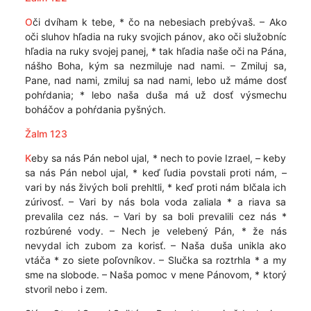
O
či dvíham k tebe, * čo na nebesiach prebývaš. – Ako
oči sluhov hľadia na ruky svojich pánov, ako oči služobníc
hľadia na ruky svojej panej, * tak hľadia naše oči na Pána,
nášho Boha, kým sa nezmiluje nad nami. – Zmiluj sa,
Pane, nad nami, zmiluj sa nad nami, lebo už máme dosť
pohŕdania; * lebo naša duša má už dosť výsmechu
boháčov a pohŕdania pyšných.
Žalm 123
K
eby sa nás Pán nebol ujal, * nech to povie Izrael, – keby
sa nás Pán nebol ujal, * keď ľudia povstali proti nám, –
vari by nás živých boli prehltli, * keď proti nám blčala ich
zúrivosť. – Vari by nás bola voda zaliala * a riava sa
prevalila cez nás. – Vari by sa boli prevalili cez nás *
rozbúrené vody. – Nech je velebený Pán, * že nás
nevydal ich zubom za korisť. – Naša duša unikla ako
vtáča * zo siete poľovníkov. – Slučka sa roztrhla * a my
sme na slobode. – Naša pomoc v mene Pánovom, * ktorý
stvoril nebo i zem.