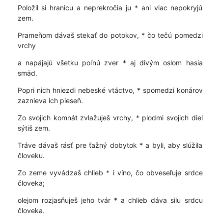
Položil si hranicu a neprekročia ju * ani viac nepokryjú
zem.
Prameňom dávaš stekať do potokov, * čo tečú pomedzi
vrchy
a napájajú všetku poľnú zver * aj divým oslom hasia
smäd.
Popri nich hniezdi nebeské vtáctvo, * spomedzi konárov
zaznieva ich pieseň.
Zo svojich komnát zvlažuješ vrchy, * plodmi svojich diel
sýtiš zem.
Tráve dávaš rásť pre ťažný dobytok * a byli, aby slúžila
človeku.
Zo zeme vyvádzaš chlieb * i víno, čo obveseľuje srdce
človeka;
olejom rozjasňuješ jeho tvár * a chlieb dáva silu srdcu
človeka.