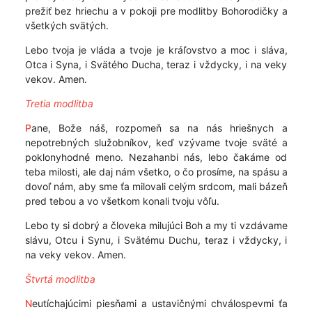
prežiť bez hriechu a v pokoji pre modlitby Bohorodičky a
všetkých svätých.
Lebo tvoja je vláda a tvoje je kráľovstvo a moc i sláva,
Otca i Syna, i Svätého Ducha, teraz i vždycky, i na veky
vekov. Amen.
Tretia modlitba
P
ane, Bože náš, rozpomeň sa na nás hriešnych a
nepotrebných služobníkov, keď vzývame tvoje sväté a
poklonyhodné meno. Nezahanbi nás, lebo čakáme od
teba milosti, ale daj nám všetko, o čo prosíme, na spásu a
dovoľ nám, aby sme ťa milovali celým srdcom, mali bázeň
pred tebou a vo všetkom konali tvoju vôľu.
Lebo ty si dobrý a človeka milujúci Boh a my ti vzdávame
slávu, Otcu i Synu, i Svätému Duchu, teraz i vždycky, i
na veky vekov. Amen.
Štvrtá modlitba
N
eutíchajúcimi piesňami a ustavičnými chválospevmi ťa