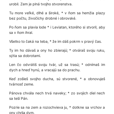
urobil. Zem je plná tvojho stvorenstva.
Tu more veľké, dlhé a široké, * v ňom sa hemžia plazy
bez počtu, živočíchy drobné i obrovské.
Po ňom sa plavia lode * i Leviatan, ktorého si stvoril, aby
sa v ňom ihral.
Všetko to čaká na teba, * že im dáš pokrm v pravý čas.
Ty im ho dávaš a ony ho zbierajú; * otváraš svoju ruku,
sýtia sa dobrotami.
Len čo odvrátiš svoju tvár, už sa trasú; * odnímaš im
dych a hneď hynú, a vracajú sa do prachu.
Keď zošleš svojho ducha, sú stvorené, * a obnovuješ
tvárnosť zeme.
Pánova chvála nech trvá naveky; * zo svojich diel nech
sa teší Pán.
Pozrie sa na zem a rozochvieva ju, * dotkne sa vrchov a
ony chrlia dym.