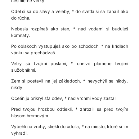
nesmierne veľký.
Odel si sa do slávy a veleby, * do svetla si sa zahalil ako
do rúcha.
Nebesia rozpínaš ako stan, * nad vodami si buduješ
komnaty.
Po oblakoch vystupuješ ako po schodoch, * na krídlach
vánku sa prechádzaš.
Vetry sú tvojimi poslami, * ohnivé plamene tvojimi
služobníkmi.
Zem si postavil na jej základoch, * nevychýli sa nikdy,
nikdy.
Oceán ju prikryl sťa odev, * nad vrchmi vody zastali.
Pred tvojou hrozbou odtiekli, * zhrozili sa pred tvojím
hlasom hromovým.
Vybehli na vrchy, stiekli do údolia, * na miesto, ktoré si im
vyhradil.