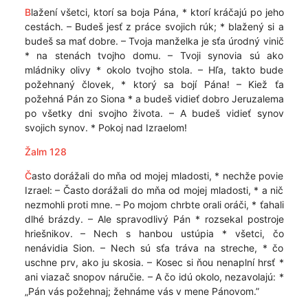
B
lažení všetci, ktorí sa boja Pána, * ktorí kráčajú po jeho
cestách. – Budeš jesť z práce svojich rúk; * blažený si a
budeš sa mať dobre. – Tvoja manželka je sťa úrodný vinič
* na stenách tvojho domu. – Tvoji synovia sú ako
mládniky olivy * okolo tvojho stola. – Hľa, takto bude
požehnaný človek, * ktorý sa bojí Pána! – Kiež ťa
požehná Pán zo Siona * a budeš vidieť dobro Jeruzalema
po všetky dni svojho života. – A budeš vidieť synov
svojich synov. * Pokoj nad Izraelom!
Žalm 128
Č
asto dorážali do mňa od mojej mladosti, * nechže povie
Izrael: – Často dorážali do mňa od mojej mladosti, * a nič
nezmohli proti mne. – Po mojom chrbte orali oráči, * ťahali
dlhé brázdy. – Ale spravodlivý Pán * rozsekal postroje
hriešnikov. – Nech s hanbou ustúpia * všetci, čo
nenávidia Sion. – Nech sú sťa tráva na streche, * čo
uschne prv, ako ju skosia. – Kosec si ňou nenaplní hrsť *
ani viazač snopov náručie. – A čo idú okolo, nezavolajú: *
„Pán vás požehnaj; žehnáme vás v mene Pánovom.”