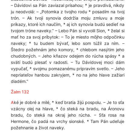
– Dávidovi sa Pán zaviazal prísahou; * je pravdivá, nikdy
ju neodvolá: – „Potomka z tvojho rodu * posadím na tvoj
trón. – Ak tvoji synovia dodržia moju zmluvu a moje
príkazy, ktoré ich naučím, * aj ich synovia budú sedieť na
tvojom tróne naveky.” – Lebo Pán si vyvolil Sion, * želal si
mať ho za svoj príbytok: – To je miesto môjho odpočinku
naveky; * tu budem bývať, lebo som túžil za ním. –
Štedro požehnám jeho komory, * chlebom nasýtim jeho
chudobných. – Jeho kňazov odejem do rúcha spásy * a
svätí budú plesať v radosti. – Tu Dávidovej moci dám
vypučať, * svojmu pomazanému pripravím svetlo. – Jeho
nepriateľov hanbou zakryjem, * no na jeho hlave zažiari
diadém.”
Žalm 132
A
ké je dobré a milé, * keď bratia žijú pospolu. – Je to sťa
vzácny olej na hlave, * čo steká na bradu, na Áronovu
bradu, čo steká na okraj jeho rúcha. – Sťa rosa na
Hermone, čo padá na vrchy sionské. * Tam Pán udeľuje
požehnanie a život naveky.