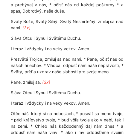
a prebývaj v nás, * očisť nás od každej poškvrny * a
spas, Dobrotivý, naše duše.
Svätý Bože, Svätý Silný, Svätý Nesmrteľný, zmiluj sa nad
nami.
(3x)
Sláva Otcu i Synu i Svätému Duchu.
I teraz i vždycky i na veky vekov. Amen.
Presvätá Trojica, zmiluj sa nad nami. * Pane, očisť nás od
našich hriechov. * Vládca, odpusť nám naše neprávosti, *
Svätý, príď a uzdrav naše slabosti pre svoje meno.
Pane, zmiluj sa.
(3x)
Sláva Otcu i Synu i Svätému Duchu.
I teraz i vždycky i na veky vekov. Amen.
Otče náš, ktorý si na nebesiach, * posväť sa meno tvoje,
* príď kráľovstvo tvoje, * buď vôľa tvoja ako v nebi, tak i
na zemi. * Chlieb náš každodenný daj nám dnes * a
odpusť nám naše viny, * ako i my odpúšťame svojim