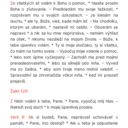
Z
o všetkých síl volám k Bohu o pomoc, * hlasite prosím
Boha o zľutovanie. – Predkladám mu svoje ťažkosti, *
rozprávam mu o svojich úzkostiach. – Ja klesám na
duchu, * ale ty, Bože, vieš, kade mám ísť. – Na chodníku,
ktorým sa uberám, * nastavili mi osídlo. – Obzerám sa
napravo * a nik sa ku mne nepriznáva, – nemám výhľad
na útek, * nikomu nezáleží na mojom živote. – Bože, k
tebe úpenlivo volám. * Ty si moje útočisko, ty si všetko,
čo mám na tomto svete. – Vypočuj moje volanie o pomoc,
* lebo som úplne vyčerpaný. – Zachráň ma pred mojimi
prenasledovateľmi, * lebo sú silnejší odo mňa. – Vyveď
ma zo žalára, * aby som tvoje meno mohol velebiť. –
Spravodliví sa zhromaždia vôkol mňa, * keď mi priazeň
prejavíš.
Žalm 129
Z
hlbín volám k tebe, Pane; * Pane, vypočuj môj hlas. –
Nakloň svoj sluch * k mojej úpenlivej prosbe.
Verš 6:
A
k si budeš, Pane, neprávosť uchovávať v
pamäti, * Pane, kto obstojí? * Ale u teba je odpustenie