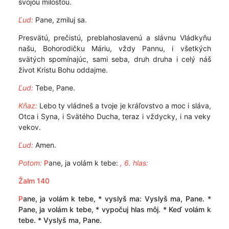
svojou milosťou.
Ľud:
Pane, zmiluj sa.
Presvätú, prečistú, preblahoslavenú a slávnu Vládkyňu
našu, Bohorodičku Máriu, vždy Pannu, i všetkých
svätých spomínajúc, sami seba, druh druha i celý náš
život Kristu Bohu oddajme.
Ľud:
Tebe, Pane.
Kňaz:
Lebo ty vládneš a tvoje je kráľovstvo a moc i sláva,
Otca i Syna, i Svätého Ducha, teraz i vždycky, i na veky
vekov.
Ľud:
Amen.
Potom:
P
ane, ja volám k tebe:
, 6. hlas:
Žalm 140
P
ane, ja volám k tebe, * vyslyš ma: Vyslyš ma, Pane. *
Pane, ja volám k tebe, * vypočuj hlas môj. * Keď volám k
tebe. * Vyslyš ma, Pane.