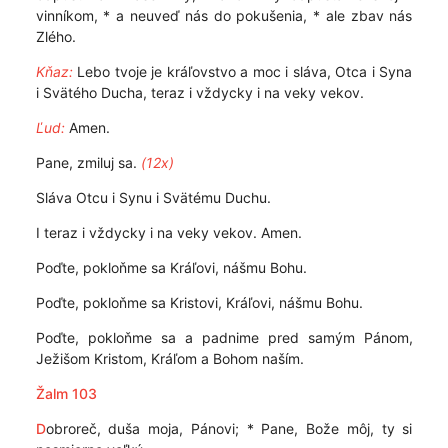
vinníkom, * a neuveď nás do pokušenia, * ale zbav nás
Zlého.
Kňaz:
Lebo tvoje je kráľovstvo a moc i sláva, Otca i Syna
i Svätého Ducha, teraz i vždycky i na veky vekov.
Ľud:
Amen.
Pane, zmiluj sa.
(12x)
Sláva Otcu i Synu i Svätému Duchu.
I teraz i vždycky i na veky vekov. Amen.
Poďte, pokloňme sa Kráľovi, nášmu Bohu.
Poďte, pokloňme sa Kristovi, Kráľovi, nášmu Bohu.
Poďte, pokloňme sa a padnime pred samým Pánom,
Ježišom Kristom, Kráľom a Bohom naším.
Žalm 103
D
obroreč, duša moja, Pánovi; * Pane, Bože môj, ty si