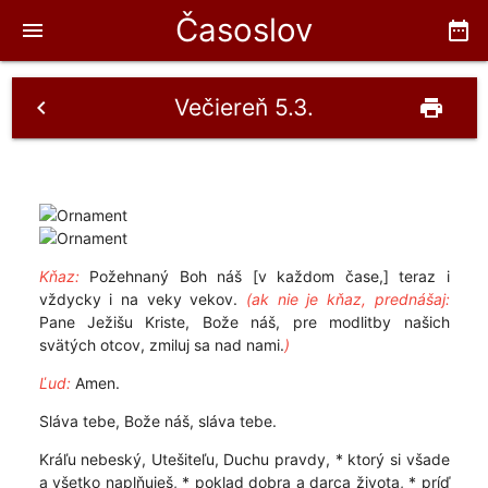
Časoslov
menu
date_range
Večiereň 5.3.
chevron_left
print
Kňaz:
Požehnaný Boh náš [v každom čase,] teraz i
vždycky i na veky vekov.
(ak nie je kňaz, prednášaj:
Pane Ježišu Kriste, Bože náš, pre modlitby našich
svätých otcov, zmiluj sa nad nami.
)
Ľud:
Amen.
Sláva tebe, Bože náš, sláva tebe.
Kráľu nebeský, Utešiteľu, Duchu pravdy, * ktorý si všade
a všetko naplňuješ, * poklad dobra a darca života, * príď