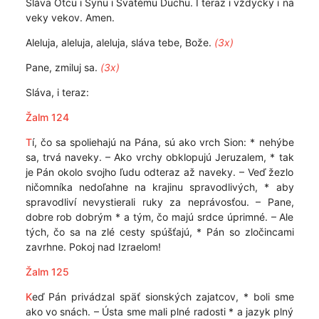
Sláva Otcu i Synu i Svätému Duchu. I teraz i vždycky i na
veky vekov. Amen.
Aleluja, aleluja, aleluja, sláva tebe, Bože.
(3x)
Pane, zmiluj sa.
(3x)
Sláva, i teraz:
Žalm 124
T
í, čo sa spoliehajú na Pána, sú ako vrch Sion: * nehýbe
sa, trvá naveky. – Ako vrchy obklopujú Jeruzalem, * tak
je Pán okolo svojho ľudu odteraz až naveky. – Veď žezlo
ničomníka nedoľahne na krajinu spravodlivých, * aby
spravodliví nevystierali ruky za neprávosťou. – Pane,
dobre rob dobrým * a tým, čo majú srdce úprimné. – Ale
tých, čo sa na zlé cesty spúšťajú, * Pán so zločincami
zavrhne. Pokoj nad Izraelom!
Žalm 125
K
eď Pán privádzal späť sionských zajatcov, * boli sme
ako vo snách. – Ústa sme mali plné radosti * a jazyk plný