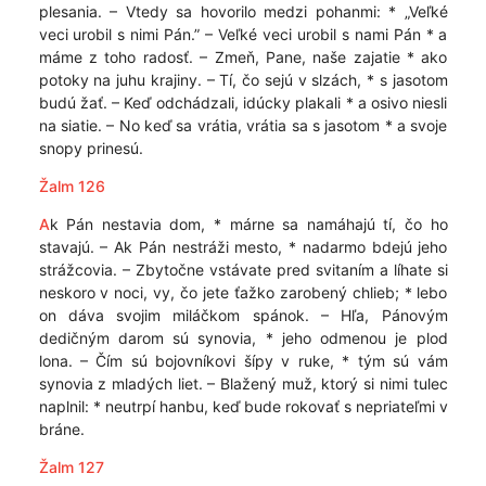
plesania. – Vtedy sa hovorilo medzi pohanmi: * „Veľké
veci urobil s nimi Pán.” – Veľké veci urobil s nami Pán * a
máme z toho radosť. – Zmeň, Pane, naše zajatie * ako
potoky na juhu krajiny. – Tí, čo sejú v slzách, * s jasotom
budú žať. – Keď odchádzali, idúcky plakali * a osivo niesli
na siatie. – No keď sa vrátia, vrátia sa s jasotom * a svoje
snopy prinesú.
Žalm 126
A
k Pán nestavia dom, * márne sa namáhajú tí, čo ho
stavajú. – Ak Pán nestráži mesto, * nadarmo bdejú jeho
strážcovia. – Zbytočne vstávate pred svitaním a líhate si
neskoro v noci, vy, čo jete ťažko zarobený chlieb; * lebo
on dáva svojim miláčkom spánok. – Hľa, Pánovým
dedičným darom sú synovia, * jeho odmenou je plod
lona. – Čím sú bojovníkovi šípy v ruke, * tým sú vám
synovia z mladých liet. – Blažený muž, ktorý si nimi tulec
naplnil: * neutrpí hanbu, keď bude rokovať s nepriateľmi v
bráne.
Žalm 127