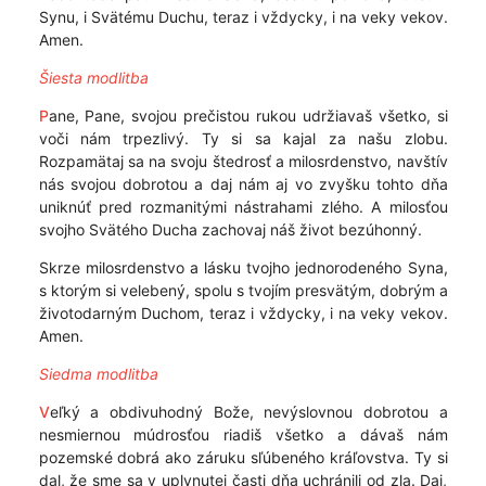
Synu, i Svätému Duchu, teraz i vždycky, i na veky vekov.
Amen.
Šiesta modlitba
P
ane, Pane, svojou prečistou rukou udržiavaš všetko, si
voči nám trpezlivý. Ty si sa kajal za našu zlobu.
Rozpamätaj sa na svoju štedrosť a milosrdenstvo, navštív
nás svojou dobrotou a daj nám aj vo zvyšku tohto dňa
uniknúť pred rozmanitými nástrahami zlého. A milosťou
svojho Svätého Ducha zachovaj náš život bezúhonný.
Skrze milosrdenstvo a lásku tvojho jednorodeného Syna,
s ktorým si velebený, spolu s tvojím presvätým, dobrým a
životodarným Duchom, teraz i vždycky, i na veky vekov.
Amen.
Siedma modlitba
V
eľký a obdivuhodný Bože, nevýslovnou dobrotou a
nesmiernou múdrosťou riadiš všetko a dávaš nám
pozemské dobrá ako záruku sľúbeného kráľovstva. Ty si
dal, že sme sa v uplynutej časti dňa uchránili od zla. Daj,