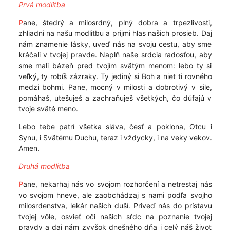
Prvá modlitba
P
ane, štedrý a milosrdný, plný dobra a trpezlivosti,
zhliadni na našu modlitbu a prijmi hlas našich prosieb. Daj
nám znamenie lásky, uveď nás na svoju cestu, aby sme
kráčali v tvojej pravde. Naplň naše srdcia radosťou, aby
sme mali bázeň pred tvojím svätým menom: lebo ty si
veľký, ty robíš zázraky. Ty jediný si Boh a niet ti rovného
medzi bohmi. Pane, mocný v milosti a dobrotivý v sile,
pomáhaš, utešuješ a zachraňuješ všetkých, čo dúfajú v
tvoje sväté meno.
Lebo tebe patrí všetka sláva, česť a poklona, Otcu i
Synu, i Svätému Duchu, teraz i vždycky, i na veky vekov.
Amen.
Druhá modlitba
P
ane, nekarhaj nás vo svojom rozhorčení a netrestaj nás
vo svojom hneve, ale zaobchádzaj s nami podľa svojho
milosrdenstva, lekár našich duší. Priveď nás do prístavu
tvojej vôle, osvieť oči našich sŕdc na poznanie tvojej
pravdy a daj nám zvyšok dnešného dňa i celý náš život