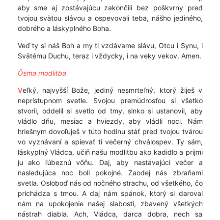
aby sme aj zostávajúcu zakončili bez poškvrny pred
tvojou svätou slávou a ospevovali teba, nášho jediného,
dobrého a láskyplného Boha.
Veď ty si náš Boh a my ti vzdávame slávu, Otcu i Synu, i
Svätému Duchu, teraz i vždycky, i na veky vekov. Amen.
Ôsma modlitba
V
eľký, najvyšší Bože, jediný nesmrteľný, ktorý žiješ v
neprístupnom svetle. Svojou premúdrosťou si všetko
stvoril, oddelil si svetlo od tmy, slnko si ustanovil, aby
vládlo dňu, mesiac a hviezdy, aby vládli noci. Nám
hriešnym dovoľuješ v túto hodinu stáť pred tvojou tvárou
vo vyznávaní a spievať ti večerný chválospev. Ty sám,
láskyplný Vládca, učiň našu modlitbu ako kadidlo a prijmi
ju ako ľúbeznú vôňu. Daj, aby nastávajúci večer a
nasledujúca noc boli pokojné. Zaodej nás zbraňami
svetla. Osloboď nás od nočného strachu, od všetkého, čo
prichádza s tmou. A daj nám spánok, ktorý si daroval
nám na upokojenie našej slabosti, zbavený všetkých
nástrah diabla. Ach, Vládca, darca dobra, nech sa