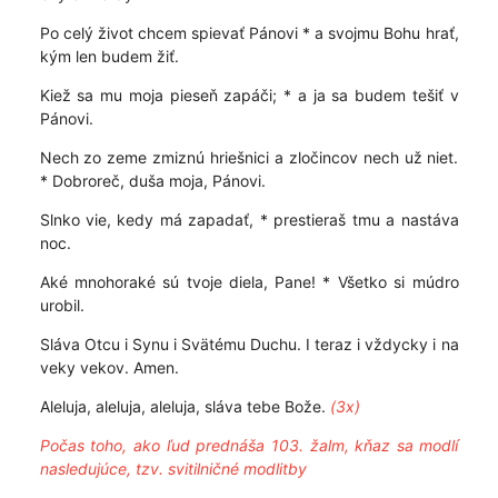
Po celý život chcem spievať Pánovi * a svojmu Bohu hrať,
kým len budem žiť.
Kiež sa mu moja pieseň zapáči; * a ja sa budem tešiť v
Pánovi.
Nech zo zeme zmiznú hriešnici a zločincov nech už niet.
* Dobroreč, duša moja, Pánovi.
Slnko vie, kedy má zapadať, * prestieraš tmu a nastáva
noc.
Aké mnohoraké sú tvoje diela, Pane! * Všetko si múdro
urobil.
Sláva Otcu i Synu i Svätému Duchu. I teraz i vždycky i na
veky vekov. Amen.
Aleluja, aleluja, aleluja, sláva tebe Bože.
(3x)
Počas toho, ako ľud prednáša 103. žalm, kňaz sa modlí
nasledujúce, tzv. svitilničné modlitby