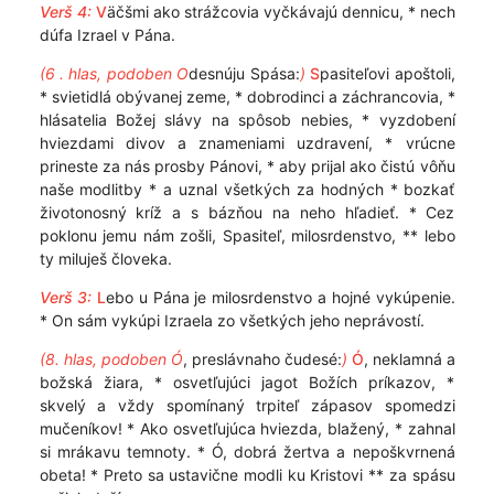
Verš 4:
V
äčšmi ako strážcovia vyčkávajú dennicu, * nech
dúfa Izrael v Pána.
(6 . hlas, podoben O
desnúju Spása:
)
S
pasiteľovi apoštoli,
* svietidlá obývanej zeme, * dobrodinci a záchrancovia, *
hlásatelia Božej slávy na spôsob nebies, * vyzdobení
hviezdami divov a znameniami uzdravení, * vrúcne
prineste za nás prosby Pánovi, * aby prijal ako čistú vôňu
naše modlitby * a uznal všetkých za hodných * bozkať
životonosný kríž a s bázňou na neho hľadieť. * Cez
poklonu jemu nám zošli, Spasiteľ, milosrdenstvo, ** lebo
ty miluješ človeka.
Verš 3:
L
ebo u Pána je milosrdenstvo a hojné vykúpenie.
* On sám vykúpi Izraela zo všetkých jeho neprávostí.
(8. hlas, podoben Ó
, preslávnaho čudesé:
)
Ó
, neklamná a
božská žiara, * osvetľujúci jagot Božích príkazov, *
skvelý a vždy spomínaný trpiteľ zápasov spomedzi
mučeníkov! * Ako osvetľujúca hviezda, blažený, * zahnal
si mrákavu temnoty. * Ó, dobrá žertva a nepoškvrnená
obeta! * Preto sa ustavične modli ku Kristovi ** za spásu