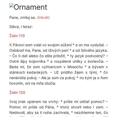
Pane, zmiluj sa.
(trikrát)
Sláva, i teraz:
Žalm 119
K
Pánovi som volal vo svojom súžení * a on ma vyslyšal. –
Osloboď ma, Pane, od Iživých perí * a od ľstivého jazyka.
– Čo ti dať alebo čo ešte priložiť, * ty jazyk podvodný? –
Ostré šípy bojovníka * a rozpálené uhlíky z borievčia. –
Beda mi, že som vyhnancom v Mosochu * a bývam v
stánkoch kedarských. – Už pridlho žijem s tými, * čo
nenávidia pokoj. – Ale ja som za pokoj; * no kým ja o ňom
hovorím, oni na mňa útočia.
Žalm 120
S
voj zrak upieram na vrchy: * príde mi odtiaľ pomoc? –
Pomoc mi príde od Pána, * ktorý stvoril nebo i zem. –
Nedovolí, aby sa ti noha zachvela, * nezdriemne ten, čo