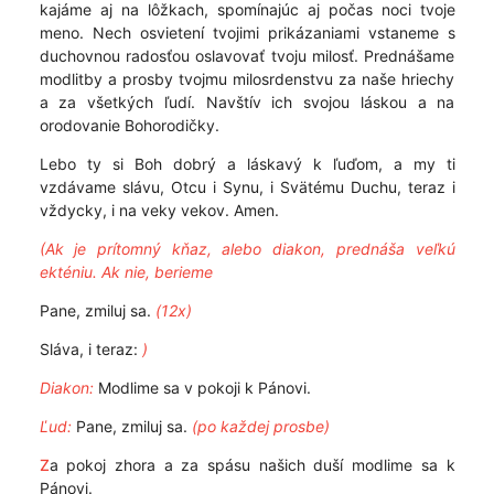
kajáme aj na lôžkach, spomínajúc aj počas noci tvoje
meno. Nech osvietení tvojimi prikázaniami vstaneme s
duchovnou radosťou oslavovať tvoju milosť. Prednášame
modlitby a prosby tvojmu milosrdenstvu za naše hriechy
a za všetkých ľudí. Navštív ich svojou láskou a na
orodovanie Bohorodičky.
Lebo ty si Boh dobrý a láskavý k ľuďom, a my ti
vzdávame slávu, Otcu i Synu, i Svätému Duchu, teraz i
vždycky, i na veky vekov. Amen.
(Ak je prítomný kňaz, alebo diakon, prednáša veľkú
ekténiu. Ak nie, berieme
Pane, zmiluj sa.
(12x)
Sláva, i teraz:
)
Diakon:
Modlime sa v pokoji k Pánovi.
Ľud:
Pane, zmiluj sa.
(po každej prosbe)
Z
a pokoj zhora a za spásu našich duší modlime sa k
Pánovi.