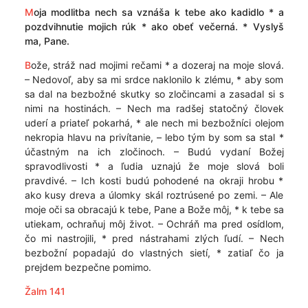
M
oja modlitba nech sa vznáša k tebe ako kadidlo * a
pozdvihnutie mojich rúk * ako obeť večerná. * Vyslyš
ma, Pane.
B
ože, stráž nad mojimi rečami * a dozeraj na moje slová.
– Nedovoľ, aby sa mi srdce naklonilo k zlému, * aby som
sa dal na bezbožné skutky so zločincami a zasadal si s
nimi na hostinách. – Nech ma radšej statočný človek
uderí a priateľ pokarhá, * ale nech mi bezbožníci olejom
nekropia hlavu na privítanie, – lebo tým by som sa stal *
účastným na ich zločinoch. – Budú vydaní Božej
spravodlivosti * a ľudia uznajú že moje slová boli
pravdivé. – Ich kosti budú pohodené na okraji hrobu *
ako kusy dreva a úlomky skál roztrúsené po zemi. – Ale
moje oči sa obracajú k tebe, Pane a Bože môj, * k tebe sa
utiekam, ochraňuj môj život. – Ochráň ma pred osídlom,
čo mi nastrojili, * pred nástrahami zlých ľudí. – Nech
bezbožní popadajú do vlastných sietí, * zatiaľ čo ja
prejdem bezpečne pomimo.
Žalm 141