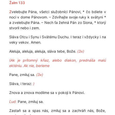
Žalm 133
Z
velebujte Pána, všetci služobníci Pánovi, * čo bdiete v
noci v dome Pánovom. – Zdvíhajte svoje ruky k svätyni *
a zvelebujte Pána. – Nech ťa žehná Pán zo Siona, * ktorý
stvoril nebo i zem.
Sláva Otcu i Synu i Svätému Duchu. I teraz i vždycky i na
veky vekov. Amen.
Aleluja, aleluja, aleluja, sláva tebe, Bože.
(3x)
(Ak je prítomný kňaz, alebo diakon, prednáša malú
ekténiu. Ak nie, berieme
Pane, zmiluj sa.
(3x)
Sláva, i teraz:
)
Znova a znova modlime sa v pokoji k Pánovi.
Ľud:
Pane, zmiluj sa.
Zastaň sa a spas nás, zmiluj sa a zachráň nás, Bože,