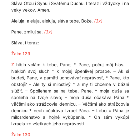
Sláva Otcu i Synu i Svätému Duchu. I teraz i vždycky i na
veky vekov. Amen.
Aleluja, aleluja, aleluja, sláva tebe, Bože.
(3x)
Pane, zmiluj sa.
(3x)
Sláva, i teraz:
Žalm 129
Z
hlbín volám k tebe, Pane; * Pane, počuj môj hlas. –
Nakloň svoj sluch * k mojej úpenlivej prosbe. – Ak si
budeš, Pane, v pamäti uchovávať neprávosť, * Pane, kto
obstojí? – Ale ty si milostivý * a my ti chceme v bázni
slúžiť. – Spolieham sa na teba, Pane, * moja duša sa
spolieha na tvoje slovo; – moja duša očakáva Pána *
väčšmi ako strážcovia dennicu. – Väčšmi ako strážcovia
dennicu * nech očakáva Izrael Pána. – Lebo u Pána je
milosrdenstvo a hojné vykúpenie. * On sám vykúpi
Izraela zo všetkých jeho neprávostí.
Žalm 130