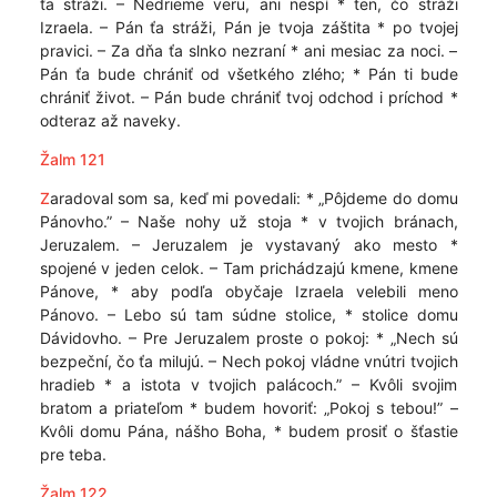
ťa stráži. – Nedrieme veru, ani nespí * ten, čo stráži
Izraela. – Pán ťa stráži, Pán je tvoja záštita * po tvojej
pravici. – Za dňa ťa slnko nezraní * ani mesiac za noci. –
Pán ťa bude chrániť od všetkého zlého; * Pán ti bude
chrániť život. – Pán bude chrániť tvoj odchod i príchod *
odteraz až naveky.
Žalm 121
Z
aradoval som sa, keď mi povedali: * „Pôjdeme do domu
Pánovho.” – Naše nohy už stoja * v tvojich bránach,
Jeruzalem. – Jeruzalem je vystavaný ako mesto *
spojené v jeden celok. – Tam prichádzajú kmene, kmene
Pánove, * aby podľa obyčaje Izraela velebili meno
Pánovo. – Lebo sú tam súdne stolice, * stolice domu
Dávidovho. – Pre Jeruzalem proste o pokoj: * „Nech sú
bezpeční, čo ťa milujú. – Nech pokoj vládne vnútri tvojich
hradieb * a istota v tvojich palácoch.” – Kvôli svojim
bratom a priateľom * budem hovoriť: „Pokoj s tebou!” –
Kvôli domu Pána, nášho Boha, * budem prosiť o šťastie
pre teba.
Žalm 122