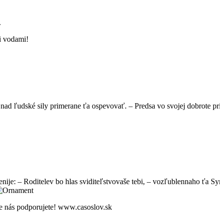
.
i vodami!
 nad ľudské sily primerane ťa ospevovať. – Predsa vo svojej dobrote pri
enije: – Roditelev bo hlas sviditeľstvovaše tebi, – vozľublennaho ťa Sy
že nás podporujete! www.casoslov.sk