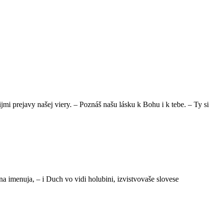
jmi prejavy našej viery. – Poznáš našu lásku k Bohu i k tebe. – Ty si
na imenuja, – i Duch vo vidi holubini, izvistvovaše slovese