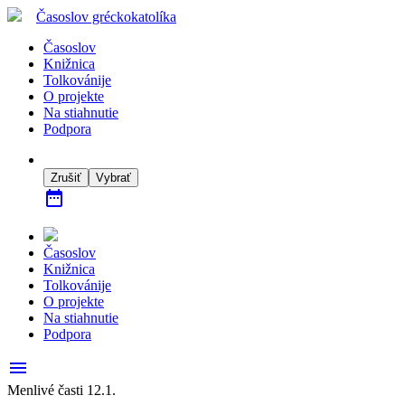
Časoslov
gréckokatolíka
Časoslov
Knižnica
Tolkovánije
O projekte
Na stiahnutie
Podpora
Zrušiť
Vybrať
date_range
Časoslov
Knižnica
Tolkovánije
O projekte
Na stiahnutie
Podpora
menu
Menlivé časti 12.1.