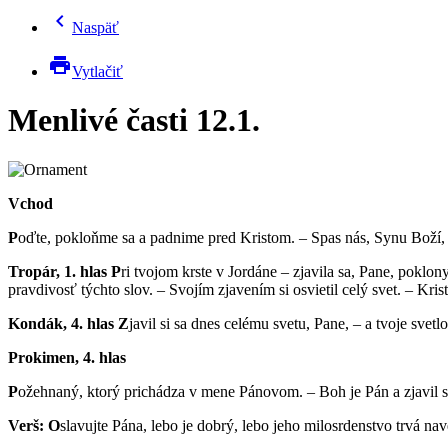
chevron_left
Naspäť
print
Vytlačiť
Menlivé časti 12.1.
Vchod
P
oďte, pokloňme sa a padnime pred Kristom. – Spas nás, Synu Boží, –
Tropár, 1. hlas
P
ri tvojom krste v Jordáne – zjavila sa, Pane, pokl
pravdivosť týchto slov. – Svojím zjavením si osvietil celý svet. – Kris
Kondák, 4. hlas
Z
javil si sa dnes celému svetu, Pane, – a tvoje svetl
Prokimen, 4. hlas
P
ožehnaný, ktorý prichádza v mene Pánovom. – Boh je Pán a zjavil 
Verš: O
slavujte Pána, lebo je dobrý, lebo jeho milosrdenstvo trvá nav