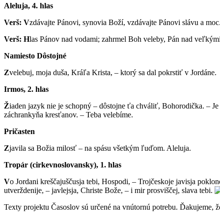
Aleluja, 4. hlas
Verš: V
zdávajte Pánovi, synovia Boží, vzdávajte Pánovi slávu a moc
Verš: H
las Pánov nad vodami; zahrmel Boh veleby, Pán nad veľkým
Namiesto Dôstojné
Z
velebuj, moja duša, Kráľa Krista, – ktorý sa dal pokrstiť v Jordáne.
Irmos, 2. hlas
Ž
iaden jazyk nie je schopný – dôstojne ťa chváliť, Bohorodička. – Je
záchrankyňa kresťanov. – Teba velebíme.
Pričasten
Z
javila sa Božia milosť – na spásu všetkým ľuďom. Aleluja.
Tropár (cirkevnoslovansky), 1. hlas
V
o Jordani kreščajuščusja tebi, Hospodi, – Trojčeskoje javisja poklon
utverždenije, – javlejsja, Christe Bože, – i mir prosviščej, slava tebi.
Texty projektu Časoslov sú určené na vnútornú potrebu. Ďakujeme, 