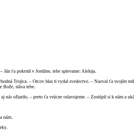
 Ján ťa pokrstil v Jordáne, tebe spievame: Aleluja.
onyhodná Trojica. – Otcov hlas ti vydal svedectvo. – Nazval ťa svojím
te Bože, sláva tebe.
o aj nás ožiarilo, – preto ťa vrúcne oslavujeme. – Zostúpil si k nám a uk
sa nám.
eky.