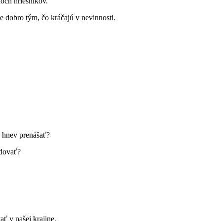
och hriešnikov.
ie dobro tým, čo kráčajú v nevinnosti.
j hnev prenášať?
adovať?
ať v našej krajine.