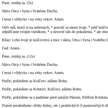
Pane, zmiluj sa.
(3x)
Sláva Otcu i Synu i Svätému Duchu.
I teraz i vždycky i na veky vekov. Amen.
Otče náš, ktorý si na nebesiach, * posväť sa meno tvoje, * príď kráľ
odpúšťame svojim vinníkom, * a neuveď nás do pokušenia, * ale zba
Kňaz:
Lebo tvoje je kráľovstvo a moc i sláva, Otca i Syna i Svätého 
Ľud:
Amen.
Pane, zmiluj sa.
(12x)
Sláva Otcu i Synu i Svätému Duchu.
I teraz i vždycky i na veky vekov. Amen.
Poďte, pokloňme sa Kráľovi, nášmu Bohu.
Poďte, pokloňme sa Kristovi, Kráľovi, nášmu Bohu.
Poďte, pokloňme sa a padnime pred samým Pánom, Ježišom Kristom
Potom prednášame všetky žalmy, ale z praktických či pastor