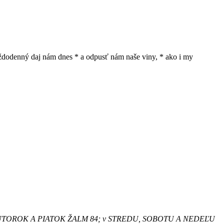
 každodenný daj nám dnes * a odpusť nám naše viny, * ako i my
 83; v UTOROK A PIATOK ŽALM 84; v STREDU, SOBOTU A NEDEĽU