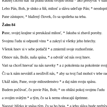
Radšej chcem stáť na prahu domu svojho Boha * ako prebývať v stan
Lebo Pán, Boh, je slnko a štít, milosť a slávu udeľuje Pán; * neodopr
Pane zástupov, * blažený človek, čo sa spolieha na teba.
Žalm 84
P
ane, svojej krajine si preukázal milosť, * Jakuba si zbavil poroby.
Svojmu ľudu si odpustil vinu * a zakryl si všetky jeho hriechy.
Všetok hnev si v sebe potlačil * a zmiernil svoje rozhorčenie.
Obnov nás, Bože, naša spása, * a odvráť od nás svoj hnev.
Vari sa chceš hnevať na nás naveky * a z pokolenia na pokolenie svo
Či sa k nám nevrátiš a neoživíš nás, * aby sa tvoj ľud mohol v tebe r
Ukáž nám, Pane, svoje milosrdenstvo * a daj nám svoju spásu.
Budem počúvať, čo povie Pán, Boh; * on ohlási pokoj svojmu ľudu
a svojim svätým * a tým, čo sa k nemu obracajú úprimne.
Naozaj: blízko je spása tým, čo sa ho boja, * a jeho sláva bude prebýv