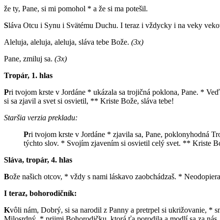
že ty, Pane, si mi pomohol * a že si ma potešil.
S
láva Otcu i Synu i Svätému Duchu. I teraz i vždycky i na veky vek
Aleluja, aleluja, aleluja, sláva tebe Bože.
(3x)
Pane, zmiluj sa.
(3x)
Tropár, 1. hlas
P
ri tvojom krste v Jordáne * ukázala sa trojičná poklona, Pane. * V
si sa zjavil a svet si osvietil, ** Kriste Bože, sláva tebe!
Staršia verzia prekladu:
P
ri tvojom krste v Jordáne * zjavila sa, Pane, poklonyhodná 
týchto slov. * Svojím zjavením si osvietil celý svet. ** Kriste B
Sláva, tropár, 4. hlas
B
ože našich otcov, * vždy s nami láskavo zaobchádzaš. * Neodopiera
I teraz, bohorodičník:
K
vôli nám, Dobrý, si sa narodil z Panny a pretrpel si ukrižovanie, * s
Milosrdný, * prijmi Bohorodičku, ktorá ťa porodila a modlí sa za nás