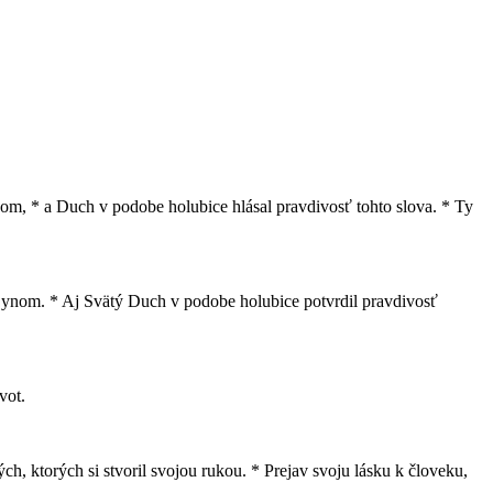
nom, * a Duch v podobe holubice hlásal pravdivosť tohto slova. * Ty
m Synom. * Aj Svätý Duch v podobe holubice potvrdil pravdivosť
vot.
ých, ktorých si stvoril svojou rukou. * Prejav svoju lásku k človeku,