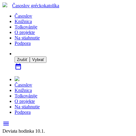
Časoslov
gréckokatolíka
Časoslov
Knižnica
Tolkovánije
O projekte
Na stiahnutie
Podpora
Zrušiť
Vybrať
date_range
Časoslov
Knižnica
Tolkovánije
O projekte
Na stiahnutie
Podpora
menu
Deviata hodinka 10.1.