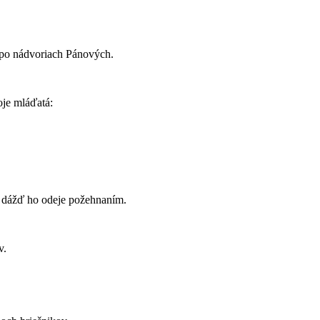
a po nádvoriach Pánových.
oje mláďatá:
 dážď ho odeje požehnaním.
v.