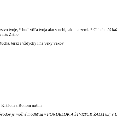
ovstvo tvoje, * buď vôľa tvoja ako v nebi, tak i na zemi. * Chlieb náš
v nás Zlého.
Ducha, teraz i vždycky i na veky vekov.
, Kráľom a Bohom naším.
ačných dôvodov je možné modliť sa v PONDELOK A ŠTVRTOK ŽALM