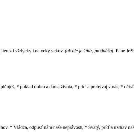
 teraz i vždycky i na veky vekov.
(ak nie je kňaz, prednášaj:
Pane Ježiš
lňuješ, * poklad dobra a darca života, * príď a prebývaj v nás, * očis
echov. * Vládca, odpusť nám naše neprávosti, * Svätý, príď a uzdrav naš