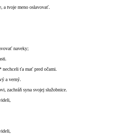
ne, a tvoje meno oslavovať.
avovať naveky;
sti.
 * nechceli ťa mať pred očami.
vý a verný.
vi, zachráň syna svojej služobnice.
ideli,
ideli,