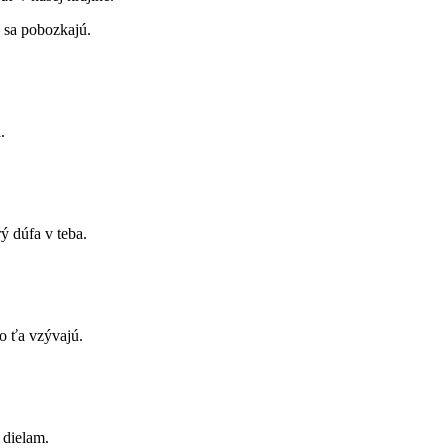
j sa pobozkajú.
.
.
ý dúfa v teba.
čo ťa vzývajú.
 dielam.