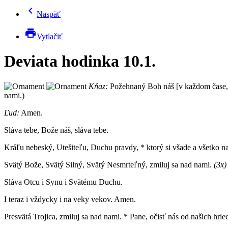
chevron_left
Naspäť
print
Vytlačiť
Deviata hodinka 10.1.
Kňaz:
Požehnaný Boh náš [v každom čase,]
nami.)
Ľud:
Amen.
Sláva tebe, Bože náš, sláva tebe.
Kráľu nebeský, Utešiteľu, Duchu pravdy, * ktorý si všade a všetko nap
Svätý Bože, Svätý Silný, Svätý Nesmrteľný, zmiluj sa nad nami.
(3x)
Sláva Otcu i Synu i Svätému Duchu.
I teraz i vždycky i na veky vekov. Amen.
Presvätá Trojica, zmiluj sa nad nami. * Pane, očisť nás od našich hri