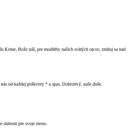
u Kriste, Bože náš, pre modlitby našich svätých otcov, zmiluj sa nad
ť nás od každej poškvrny * a spas, Dobrotivý, naše duše.
e slabosti pre svoje meno.