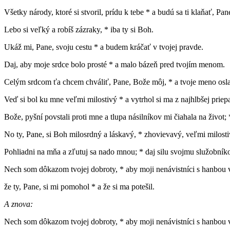
Všetky národy, ktoré si stvoril, prídu k tebe * a budú sa ti klaňať, Pa
Lebo si veľký a robíš zázraky, * iba ty si Boh.
Ukáž mi, Pane, svoju cestu * a budem kráčať v tvojej pravde.
Daj, aby moje srdce bolo prosté * a malo bázeň pred tvojím menom.
Celým srdcom ťa chcem chváliť, Pane, Bože môj, * a tvoje meno osl
Veď si bol ku mne veľmi milostivý * a vytrhol si ma z najhlbšej priepa
Bože, pyšní povstali proti mne a tlupa násilníkov mi čiahala na život;
No ty, Pane, si Boh milosrdný a láskavý, * zhovievavý, veľmi milosti
Pohliadni na mňa a zľutuj sa nado mnou; * daj silu svojmu služobníko
Nech som dôkazom tvojej dobroty, * aby moji nenávistníci s hanbou v
že ty, Pane, si mi pomohol * a že si ma potešil.
A znova:
Nech som dôkazom tvojej dobroty, * aby moji nenávistníci s hanbou v