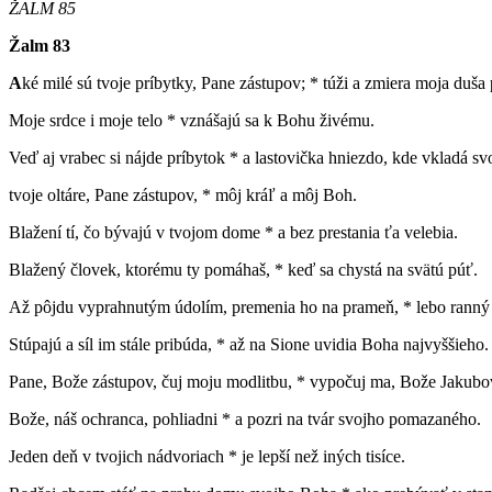
ŽALM 85
Žalm 83
A
ké milé sú tvoje príbytky, Pane zástupov; * túži a zmiera moja duš
Moje srdce i moje telo * vznášajú sa k Bohu živému.
Veď aj vrabec si nájde príbytok * a lastovička hniezdo, kde vkladá sv
tvoje oltáre, Pane zástupov, * môj kráľ a môj Boh.
Blažení tí, čo bývajú v tvojom dome * a bez prestania ťa velebia.
Blažený človek, ktorému ty pomáhaš, * keď sa chystá na svätú púť.
Až pôjdu vyprahnutým údolím, premenia ho na prameň, * lebo ranný
Stúpajú a síl im stále pribúda, * až na Sione uvidia Boha najvyššieho.
Pane, Bože zástupov, čuj moju modlitbu, * vypočuj ma, Bože Jakubo
Bože, náš ochranca, pohliadni * a pozri na tvár svojho pomazaného.
Jeden deň v tvojich nádvoriach * je lepší než iných tisíce.