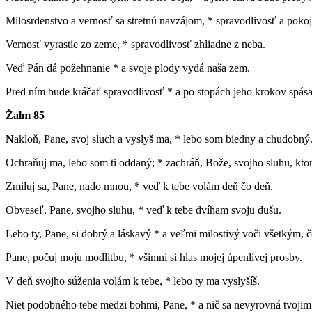
Milosrdenstvo a vernosť sa stretnú navzájom, * spravodlivosť a poko
Vernosť vyrastie zo zeme, * spravodlivosť zhliadne z neba.
Veď Pán dá požehnanie * a svoje plody vydá naša zem.
Pred ním bude kráčať spravodlivosť * a po stopách jeho krokov spása
Žalm 85
N
akloň, Pane, svoj sluch a vyslyš ma, * lebo som biedny a chudobný
Ochraňuj ma, lebo som ti oddaný; * zachráň, Bože, svojho sluhu, ktor
Zmiluj sa, Pane, nado mnou, * veď k tebe volám deň čo deň.
Obveseľ, Pane, svojho sluhu, * veď k tebe dvíham svoju dušu.
Lebo ty, Pane, si dobrý a láskavý * a veľmi milostivý voči všetkým, 
Pane, počuj moju modlitbu, * všimni si hlas mojej úpenlivej prosby.
V deň svojho súženia volám k tebe, * lebo ty ma vyslyšíš.
Niet podobného tebe medzi bohmi, Pane, * a nič sa nevyrovná tvojim