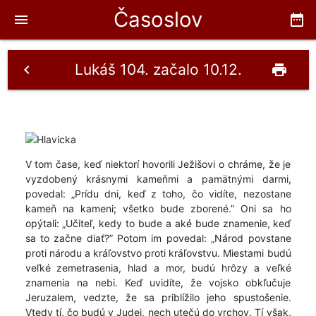
Časoslov
menu
date_range
Lukáš 104. začalo 10.12.
chevron_left
print
V tom čase, keď niektorí hovorili Ježišovi o chráme, že je
vyzdobený krásnymi kameňmi a pamätnými darmi,
povedal: „Prídu dni, keď z toho, čo vidíte, nezostane
kameň na kameni; všetko bude zborené.” Oni sa ho
opýtali: „Učiteľ, kedy to bude a aké bude znamenie, keď
sa to začne diať?” Potom im povedal: „Národ povstane
proti národu a kráľovstvo proti kráľovstvu. Miestami budú
veľké zemetrasenia, hlad a mor, budú hrôzy a veľké
znamenia na nebi. Keď uvidíte, že vojsko obkľučuje
Jeruzalem, vedzte, že sa priblížilo jeho spustošenie.
Vtedy tí, čo budú v Judei, nech utečú do vrchov. Tí však,