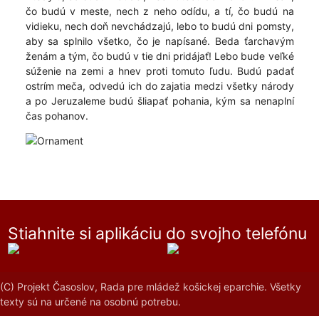
čo budú v meste, nech z neho odídu, a tí, čo budú na
vidieku, nech doň nevchádzajú, lebo to budú dni pomsty,
aby sa splnilo všetko, čo je napísané. Beda ťarchavým
ženám a tým, čo budú v tie dni pridájať! Lebo bude veľké
súženie na zemi a hnev proti tomuto ľudu. Budú padať
ostrím meča, odvedú ich do zajatia medzi všetky národy
a po Jeruzaleme budú šliapať pohania, kým sa nenaplní
čas pohanov.
Stiahnite si aplikáciu do svojho telefónu
(C) Projekt Časoslov, Rada pre mládež košickej eparchie. Všetky
texty sú na určené na osobnú potrebu.