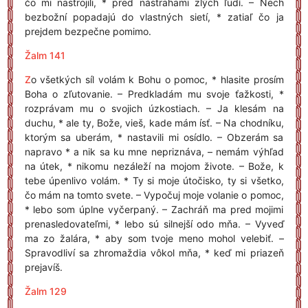
čo mi nastrojili, * pred nástrahami zlých ľudí. – Nech
bezbožní popadajú do vlastných sietí, * zatiaľ čo ja
prejdem bezpečne pomimo.
Žalm 141
Z
o všetkých síl volám k Bohu o pomoc, * hlasite prosím
Boha o zľutovanie. – Predkladám mu svoje ťažkosti, *
rozprávam mu o svojich úzkostiach. – Ja klesám na
duchu, * ale ty, Bože, vieš, kade mám ísť. – Na chodníku,
ktorým sa uberám, * nastavili mi osídlo. – Obzerám sa
napravo * a nik sa ku mne nepriznáva, – nemám výhľad
na útek, * nikomu nezáleží na mojom živote. – Bože, k
tebe úpenlivo volám. * Ty si moje útočisko, ty si všetko,
čo mám na tomto svete. – Vypočuj moje volanie o pomoc,
* lebo som úplne vyčerpaný. – Zachráň ma pred mojimi
prenasledovateľmi, * lebo sú silnejší odo mňa. – Vyveď
ma zo žalára, * aby som tvoje meno mohol velebiť. –
Spravodliví sa zhromaždia vôkol mňa, * keď mi priazeň
prejavíš.
Žalm 129