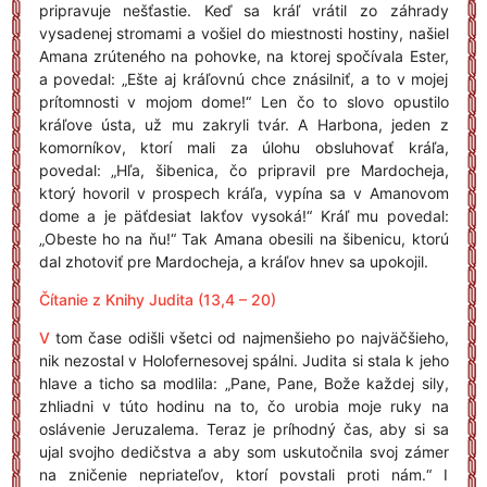
pripravuje nešťastie. Keď sa kráľ vrátil zo záhrady
vysadenej stromami a vošiel do miestnosti hostiny, našiel
Amana zrúteného na pohovke, na ktorej spočívala Ester,
a povedal: „Ešte aj kráľovnú chce znásilniť, a to v mojej
prítomnosti v mojom dome!“ Len čo to slovo opustilo
kráľove ústa, už mu zakryli tvár. A Harbona, jeden z
komorníkov, ktorí mali za úlohu obsluhovať kráľa,
povedal: „Hľa, šibenica, čo pripravil pre Mardocheja,
ktorý hovoril v prospech kráľa, vypína sa v Amanovom
dome a je päťdesiat lakťov vysoká!“ Kráľ mu povedal:
„Obeste ho na ňu!“ Tak Amana obesili na šibenicu, ktorú
dal zhotoviť pre Mardocheja, a kráľov hnev sa upokojil.
Čítanie z Knihy Judita (13,4 – 20)
V
tom čase odišli všetci od najmenšieho po najväčšieho,
nik nezostal v Holofernesovej spálni. Judita si stala k jeho
hlave a ticho sa modlila: „Pane, Pane, Bože každej sily,
zhliadni v túto hodinu na to, čo urobia moje ruky na
oslávenie Jeruzalema. Teraz je príhodný čas, aby si sa
ujal svojho dedičstva a aby som uskutočnila svoj zámer
na zničenie nepriateľov, ktorí povstali proti nám.“ I