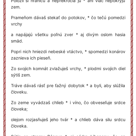
Položil si hranicu a neprekročia ju * ani viac nepokryjú
zem.
Prameňom dávaš stekať do potokov, * čo tečú pomedzi
vrchy
a napájajú všetku poľnú zver * aj divým oslom hasia
smäd.
Popri nich hniezdi nebeské vtáctvo, * spomedzi konárov
zaznieva ich pieseň.
Zo svojich komnát zvlažuješ vrchy, * plodmi svojich diel
sýtiš zem.
Tráve dávaš rásť pre ťažný dobytok * a byli, aby slúžila
človeku.
Zo zeme vyvádzaš chlieb * i víno, čo obveseľuje srdce
človeka;
olejom rozjasňuješ jeho tvár * a chlieb dáva silu srdcu
človeka.