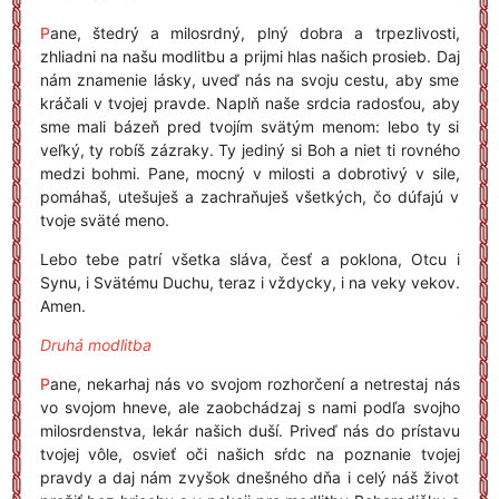
P
ane, štedrý a milosrdný, plný dobra a trpezlivosti,
zhliadni na našu modlitbu a prijmi hlas našich prosieb. Daj
nám znamenie lásky, uveď nás na svoju cestu, aby sme
kráčali v tvojej pravde. Naplň naše srdcia radosťou, aby
sme mali bázeň pred tvojím svätým menom: lebo ty si
veľký, ty robíš zázraky. Ty jediný si Boh a niet ti rovného
medzi bohmi. Pane, mocný v milosti a dobrotivý v sile,
pomáhaš, utešuješ a zachraňuješ všetkých, čo dúfajú v
tvoje sväté meno.
Lebo tebe patrí všetka sláva, česť a poklona, Otcu i
Synu, i Svätému Duchu, teraz i vždycky, i na veky vekov.
Amen.
Druhá modlitba
P
ane, nekarhaj nás vo svojom rozhorčení a netrestaj nás
vo svojom hneve, ale zaobchádzaj s nami podľa svojho
milosrdenstva, lekár našich duší. Priveď nás do prístavu
tvojej vôle, osvieť oči našich sŕdc na poznanie tvojej
pravdy a daj nám zvyšok dnešného dňa i celý náš život