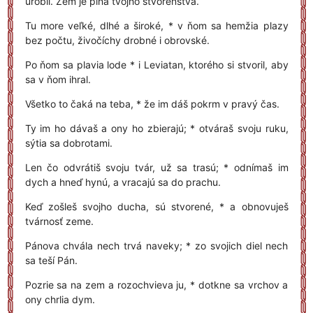
urobil. Zem je plná tvojho stvorenstva.
Tu more veľké, dlhé a široké, * v ňom sa hemžia plazy
bez počtu, živočíchy drobné i obrovské.
Po ňom sa plavia lode * i Leviatan, ktorého si stvoril, aby
sa v ňom ihral.
Všetko to čaká na teba, * že im dáš pokrm v pravý čas.
Ty im ho dávaš a ony ho zbierajú; * otváraš svoju ruku,
sýtia sa dobrotami.
Len čo odvrátiš svoju tvár, už sa trasú; * odnímaš im
dych a hneď hynú, a vracajú sa do prachu.
Keď zošleš svojho ducha, sú stvorené, * a obnovuješ
tvárnosť zeme.
Pánova chvála nech trvá naveky; * zo svojich diel nech
sa teší Pán.
Pozrie sa na zem a rozochvieva ju, * dotkne sa vrchov a
ony chrlia dym.