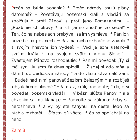
P
rečo sa búria pohania? * Prečo národy snujú plány
daromné? – Povstávajú pozemskí králi a vladári sa
spolčujú * proti Pánovi a proti jeho Pomazanému: –
„Rozbime ich okovy * a ich jarmo zhoďme zo seba!“ –
Ten, čo na nebesiach prebýva, sa im vysmieva; * Pán ich
privedie na posmech. – Raz na nich rozhorčene zavolá *
a svojím hnevom ich vydesí: – „Veď ja som ustanovil
svojho kráľa * na svojom svätom vrchu Sione!“ –
Zvestujem Pánovo rozhodnutie: * Pán mi povedal: „Ty si
môj syn. Ja som ťa dnes splodil. – Žiadaj si odo mňa a
dám ti do dedičstva národy * a do vlastníctva celú zem.
– Budeš nad nimi panovať žezlom železným * a rozbiješ
ich jak hrnce hlinené.“ – A teraz, králi, pochopte; * dajte si
povedať, pozemskí vladári. – V bázni slúžte Pánovi * a s
chvením sa mu klaňajte. – Podvoľte sa zákonu: žeby sa
nerozhneval * a vy by ste zahynuli na ceste, lebo sa
rýchlo rozhorčí. – Šťastní sú všetci, * čo sa spoliehajú na
neho.
Žalm 3