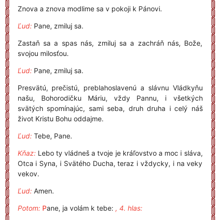
Znova a znova modlime sa v pokoji k Pánovi.
Ľud:
Pane, zmiluj sa.
Zastaň sa a spas nás, zmiluj sa a zachráň nás, Bože,
svojou milosťou.
Ľud:
Pane, zmiluj sa.
Presvätú, prečistú, preblahoslavenú a slávnu Vládkyňu
našu, Bohorodičku Máriu, vždy Pannu, i všetkých
svätých spomínajúc, sami seba, druh druha i celý náš
život Kristu Bohu oddajme.
Ľud:
Tebe, Pane.
Kňaz:
Lebo ty vládneš a tvoje je kráľovstvo a moc i sláva,
Otca i Syna, i Svätého Ducha, teraz i vždycky, i na veky
vekov.
Ľud:
Amen.
Potom:
P
ane, ja volám k tebe:
, 4. hlas: