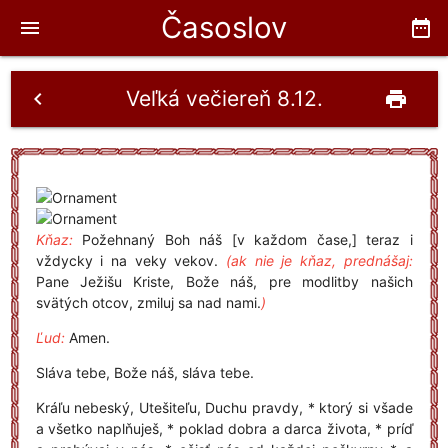
Časoslov
menu
date_range
Veľká večiereň 8.12.
chevron_left
print
Kňaz:
Požehnaný Boh náš [v každom čase,] teraz i
vždycky i na veky vekov.
(ak nie je kňaz, prednášaj:
Pane Ježišu Kriste, Bože náš, pre modlitby našich
svätých otcov, zmiluj sa nad nami.
)
Ľud:
Amen.
Sláva tebe, Bože náš, sláva tebe.
Kráľu nebeský, Utešiteľu, Duchu pravdy, * ktorý si všade
a všetko naplňuješ, * poklad dobra a darca života, * príď