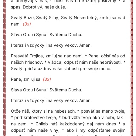
a prebývaj v nás, * očisť nás od každej poškvrny * a
spas, Dobrotivý, naše duše.
Svätý Bože, Svätý Silný, Svätý Nesmrteľný, zmiluj sa nad
nami.
(3x)
Sláva Otcu i Synu i Svätému Duchu.
I teraz i vždycky i na veky vekov. Amen.
Presvätá Trojica, zmiluj sa nad nami. * Pane, očisť nás od
našich hriechov. * Vládca, odpusť nám naše neprávosti, *
Svätý, príď a uzdrav naše slabosti pre svoje meno.
Pane, zmiluj sa.
(3x)
Sláva Otcu i Synu i Svätému Duchu.
I teraz i vždycky i na veky vekov. Amen.
Otče náš, ktorý si na nebesiach, * posväť sa meno tvoje,
* príď kráľovstvo tvoje, * buď vôľa tvoja ako v nebi, tak i
na zemi. * Chlieb náš každodenný daj nám dnes * a
odpusť nám naše viny, * ako i my odpúšťame svojim