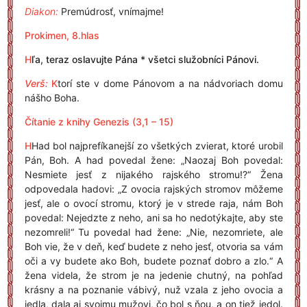
Diakon:
Premúdrosť, vnímajme!
Prokimen, 8.hlas
H
ľa, teraz oslavujte Pána * všetci služobníci Pánovi.
Verš:
K
torí ste v dome Pánovom a na nádvoriach domu
nášho Boha.
Čítanie z knihy Genezis (3,1 – 15)
H
Had bol najprefíkanejší zo všetkých zvierat, ktoré urobil
Pán, Boh. A had povedal žene: „Naozaj Boh povedal:
Nesmiete jesť z nijakého rajského stromu!?“ Žena
odpovedala hadovi: „Z ovocia rajských stromov môžeme
jesť, ale o ovocí stromu, ktorý je v strede raja, nám Boh
povedal: Nejedzte z neho, ani sa ho nedotýkajte, aby ste
nezomreli!“ Tu povedal had žene: „Nie, nezomriete, ale
Boh vie, že v deň, keď budete z neho jesť, otvoria sa vám
oči a vy budete ako Boh, budete poznať dobro a zlo.“ A
žena videla, že strom je na jedenie chutný, na pohľad
krásny a na poznanie vábivý, nuž vzala z jeho ovocia a
jedla, dala aj svojmu mužovi, čo bol s ňou, a on tiež jedol.