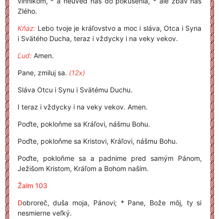
vinníkom, * a neuveď nás do pokušenia, * ale zbav nás
Zlého.
Kňaz:
Lebo tvoje je kráľovstvo a moc i sláva, Otca i Syna
i Svätého Ducha, teraz i vždycky i na veky vekov.
Ľud:
Amen.
Pane, zmiluj sa.
(12x)
Sláva Otcu i Synu i Svätému Duchu.
I teraz i vždycky i na veky vekov. Amen.
Poďte, pokloňme sa Kráľovi, nášmu Bohu.
Poďte, pokloňme sa Kristovi, Kráľovi, nášmu Bohu.
Poďte, pokloňme sa a padnime pred samým Pánom,
Ježišom Kristom, Kráľom a Bohom naším.
Žalm 103
D
obroreč, duša moja, Pánovi; * Pane, Bože môj, ty si
nesmierne veľký.