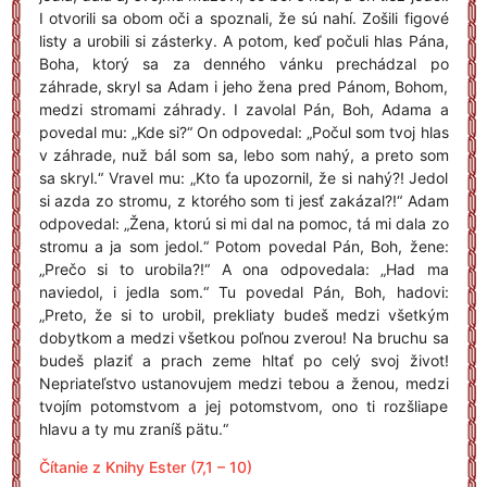
I otvorili sa obom oči a spoznali, že sú nahí. Zošili figové
listy a urobili si zásterky. A potom, keď počuli hlas Pána,
Boha, ktorý sa za denného vánku prechádzal po
záhrade, skryl sa Adam i jeho žena pred Pánom, Bohom,
medzi stromami záhrady. I zavolal Pán, Boh, Adama a
povedal mu: „Kde si?“ On odpovedal: „Počul som tvoj hlas
v záhrade, nuž bál som sa, lebo som nahý, a preto som
sa skryl.“ Vravel mu: „Kto ťa upozornil, že si nahý?! Jedol
si azda zo stromu, z ktorého som ti jesť zakázal?!“ Adam
odpovedal: „Žena, ktorú si mi dal na pomoc, tá mi dala zo
stromu a ja som jedol.“ Potom povedal Pán, Boh, žene:
„Prečo si to urobila?!“ A ona odpovedala: „Had ma
naviedol, i jedla som.“ Tu povedal Pán, Boh, hadovi:
„Preto, že si to urobil, prekliaty budeš medzi všetkým
dobytkom a medzi všetkou poľnou zverou! Na bruchu sa
budeš plaziť a prach zeme hltať po celý svoj život!
Nepriateľstvo ustanovujem medzi tebou a ženou, medzi
tvojím potomstvom a jej potomstvom, ono ti rozšliape
hlavu a ty mu zraníš pätu.“
Čítanie z Knihy Ester (7,1 – 10)