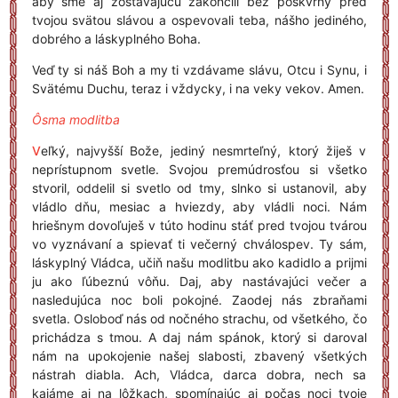
aby sme aj zostávajúcu zakončili bez poškvrny pred
tvojou svätou slávou a ospevovali teba, nášho jediného,
dobrého a láskyplného Boha.
Veď ty si náš Boh a my ti vzdávame slávu, Otcu i Synu, i
Svätému Duchu, teraz i vždycky, i na veky vekov. Amen.
Ôsma modlitba
V
eľký, najvyšší Bože, jediný nesmrteľný, ktorý žiješ v
neprístupnom svetle. Svojou premúdrosťou si všetko
stvoril, oddelil si svetlo od tmy, slnko si ustanovil, aby
vládlo dňu, mesiac a hviezdy, aby vládli noci. Nám
hriešnym dovoľuješ v túto hodinu stáť pred tvojou tvárou
vo vyznávaní a spievať ti večerný chválospev. Ty sám,
láskyplný Vládca, učiň našu modlitbu ako kadidlo a prijmi
ju ako ľúbeznú vôňu. Daj, aby nastávajúci večer a
nasledujúca noc boli pokojné. Zaodej nás zbraňami
svetla. Osloboď nás od nočného strachu, od všetkého, čo
prichádza s tmou. A daj nám spánok, ktorý si daroval
nám na upokojenie našej slabosti, zbavený všetkých
nástrah diabla. Ach, Vládca, darca dobra, nech sa
kajáme aj na lôžkach, spomínajúc aj počas noci tvoje