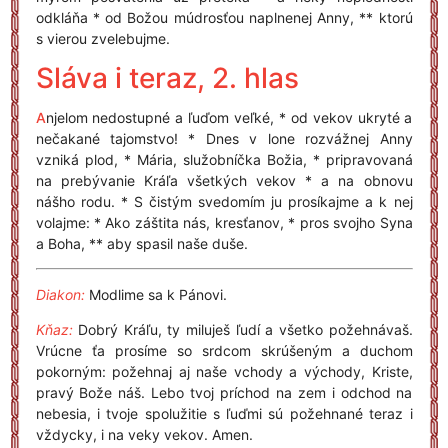
odkláňa * od Božou múdrosťou naplnenej Anny, ** ktorú
s vierou zvelebujme.
Sláva i teraz, 2. hlas
A
njelom nedostupné a ľuďom veľké, * od vekov ukryté a
nečakané tajomstvo! * Dnes v lone rozvážnej Anny
vzniká plod, * Mária, služobníčka Božia, * pripravovaná
na prebývanie Kráľa všetkých vekov * a na obnovu
nášho rodu. * S čistým svedomím ju prosíkajme a k nej
volajme: * Ako záštita nás, kresťanov, * pros svojho Syna
a Boha, ** aby spasil naše duše.
Diakon:
Modlime sa k Pánovi.
Kňaz:
Dobrý Kráľu, ty miluješ ľudí a všetko požehnávaš.
Vrúcne ťa prosíme so srdcom skrúšeným a duchom
pokorným: požehnaj aj naše vchody a východy, Kriste,
pravý Bože náš. Lebo tvoj príchod na zem i odchod na
nebesia, i tvoje spolužitie s ľuďmi sú požehnané teraz i
vždycky, i na veky vekov. Amen.