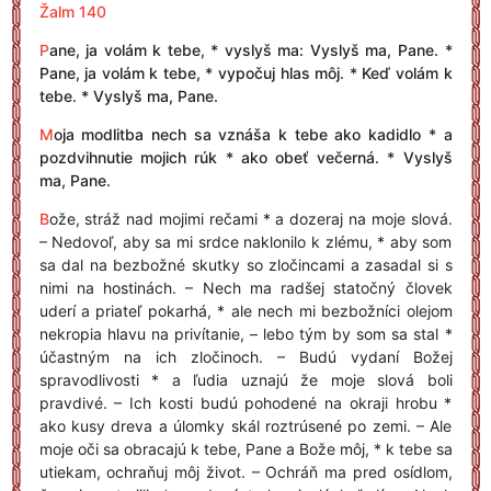
Žalm 140
P
ane, ja volám k tebe, * vyslyš ma: Vyslyš ma, Pane. *
Pane, ja volám k tebe, * vypočuj hlas môj. * Keď volám k
tebe. * Vyslyš ma, Pane.
M
oja modlitba nech sa vznáša k tebe ako kadidlo * a
pozdvihnutie mojich rúk * ako obeť večerná. * Vyslyš
ma, Pane.
B
ože, stráž nad mojimi rečami * a dozeraj na moje slová.
– Nedovoľ, aby sa mi srdce naklonilo k zlému, * aby som
sa dal na bezbožné skutky so zločincami a zasadal si s
nimi na hostinách. – Nech ma radšej statočný človek
uderí a priateľ pokarhá, * ale nech mi bezbožníci olejom
nekropia hlavu na privítanie, – lebo tým by som sa stal *
účastným na ich zločinoch. – Budú vydaní Božej
spravodlivosti * a ľudia uznajú že moje slová boli
pravdivé. – Ich kosti budú pohodené na okraji hrobu *
ako kusy dreva a úlomky skál roztrúsené po zemi. – Ale
moje oči sa obracajú k tebe, Pane a Bože môj, * k tebe sa
utiekam, ochraňuj môj život. – Ochráň ma pred osídlom,