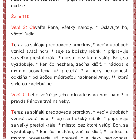
cudzie.
Žalm 116
Verš 2:
Ch
váľte Pána, všetky národy. * Oslavujte ho,
všetci ľudia.
T
eraz sa spĺňajú predpovede prorokov, * veď v útrobách
vzniká svätá hora, * seje sa božský rebrík, * pripravuje
sa veľký prestol kráľa, * miesto, cez ktoré vstúpi Boh, sa
vyzdobuje, * ker, čo nezhára, začína klíčiť, * nádoba s
myrom posvätenia už preteká * a rieky neplodnosti
odkláňa * od Božou múdrosťou naplnenej Anny, ** ktorú
s vierou zvelebujme.
Verš 1:
L
ebo veľké je jeho milosrdenstvo voči nám * a
pravda Pánova trvá na veky.
T
eraz sa spĺňajú predpovede prorokov, * veď v útrobách
vzniká svätá hora, * seje sa božský rebrík, * pripravuje
sa veľký prestol kráľa, * miesto, cez ktoré vstúpi Boh, sa
vyzdobuje, * ker, čo nezhára, začína klíčiť, * nádoba s
myrom posvätenia už preteká * a rieky neplodnosti