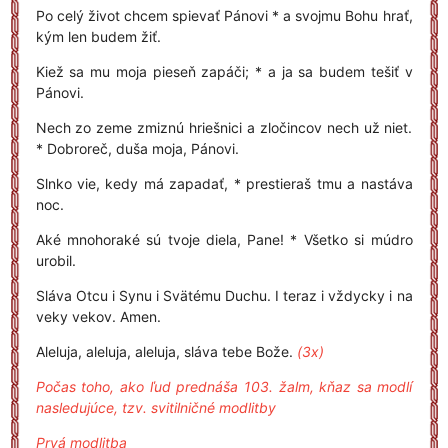
Po celý život chcem spievať Pánovi * a svojmu Bohu hrať,
kým len budem žiť.
Kiež sa mu moja pieseň zapáči; * a ja sa budem tešiť v
Pánovi.
Nech zo zeme zmiznú hriešnici a zločincov nech už niet.
* Dobroreč, duša moja, Pánovi.
Slnko vie, kedy má zapadať, * prestieraš tmu a nastáva
noc.
Aké mnohoraké sú tvoje diela, Pane! * Všetko si múdro
urobil.
Sláva Otcu i Synu i Svätému Duchu. I teraz i vždycky i na
veky vekov. Amen.
Aleluja, aleluja, aleluja, sláva tebe Bože.
(3x)
Počas toho, ako ľud prednáša 103. žalm, kňaz sa modlí
nasledujúce, tzv. svitilničné modlitby
Prvá modlitba