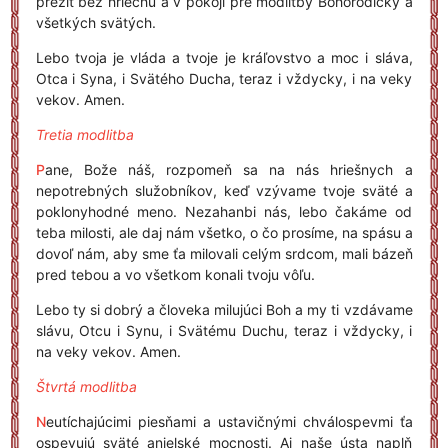
prežiť bez hriechu a v pokoji pre modlitby Bohorodičky a
všetkých svätých.
Lebo tvoja je vláda a tvoje je kráľovstvo a moc i sláva,
Otca i Syna, i Svätého Ducha, teraz i vždycky, i na veky
vekov. Amen.
Tretia modlitba
P
ane, Bože náš, rozpomeň sa na nás hriešnych a
nepotrebných služobníkov, keď vzývame tvoje sväté a
poklonyhodné meno. Nezahanbi nás, lebo čakáme od
teba milosti, ale daj nám všetko, o čo prosíme, na spásu a
dovoľ nám, aby sme ťa milovali celým srdcom, mali bázeň
pred tebou a vo všetkom konali tvoju vôľu.
Lebo ty si dobrý a človeka milujúci Boh a my ti vzdávame
slávu, Otcu i Synu, i Svätému Duchu, teraz i vždycky, i
na veky vekov. Amen.
Štvrtá modlitba
N
eutíchajúcimi piesňami a ustavičnými chválospevmi ťa
ospevujú sväté anjelské mocnosti. Aj naše ústa naplň