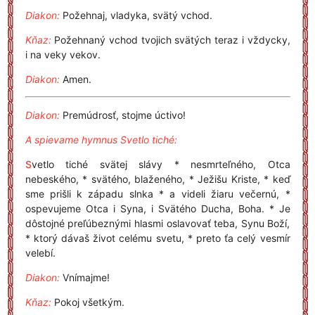
Diakon:
Požehnaj, vladyka, svätý vchod.
Kňaz:
Požehnaný vchod tvojich svätých teraz i vždycky,
i na veky vekov.
Diakon:
Amen.
Diakon:
Premúdrosť, stojme úctivo!
A spievame hymnus Svetlo tiché:
S
vetlo tiché svätej slávy * nesmrteľného, Otca
nebeského, * svätého, blaženého, * Ježišu Kriste, * keď
sme prišli k západu slnka * a videli žiaru večernú, *
ospevujeme Otca i Syna, i Svätého Ducha, Boha. * Je
dôstojné preľúbeznými hlasmi oslavovať teba, Synu Boží,
* ktorý dávaš život celému svetu, * preto ťa celý vesmír
velebí.
Diakon:
Vnímajme!
Kňaz:
Pokoj všetkým.