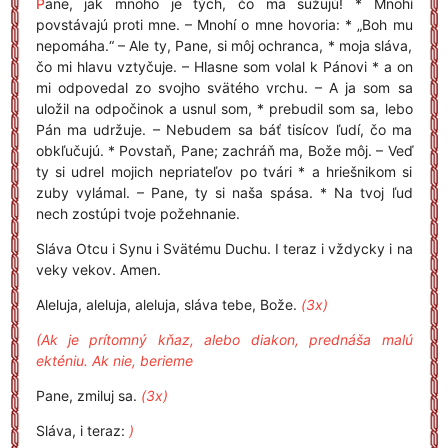
P
ane, jak mnoho je tých, čo ma sužujú! * Mnohí
povstávajú proti mne. – Mnohí o mne hovoria: * „Boh mu
nepomáha.“ – Ale ty, Pane, si môj ochranca, * moja sláva,
čo mi hlavu vztyčuje. – Hlasne som volal k Pánovi * a on
mi odpovedal zo svojho svätého vrchu. – A ja som sa
uložil na odpočinok a usnul som, * prebudil som sa, lebo
Pán ma udržuje. – Nebudem sa báť tisícov ľudí, čo ma
obkľučujú. * Povstaň, Pane; zachráň ma, Bože môj. – Veď
ty si udrel mojich nepriateľov po tvári * a hriešnikom si
zuby vylámal. – Pane, ty si naša spása. * Na tvoj ľud
nech zostúpi tvoje požehnanie.
Sláva Otcu i Synu i Svätému Duchu. I teraz i vždycky i na
veky vekov. Amen.
Aleluja, aleluja, aleluja, sláva tebe, Bože.
(3x)
(Ak je prítomný kňaz, alebo diakon, prednáša malú
ekténiu. Ak nie, berieme
Pane, zmiluj sa.
(3x)
Sláva, i teraz:
)