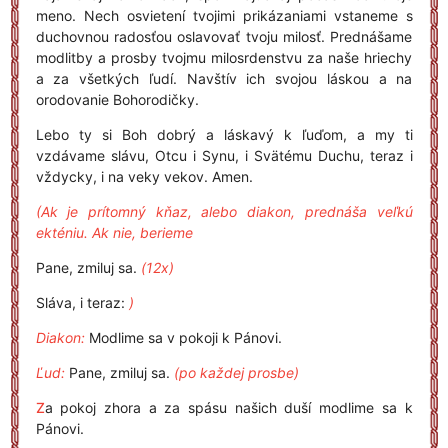
meno. Nech osvietení tvojimi prikázaniami vstaneme s
duchovnou radosťou oslavovať tvoju milosť. Prednášame
modlitby a prosby tvojmu milosrdenstvu za naše hriechy
a za všetkých ľudí. Navštív ich svojou láskou a na
orodovanie Bohorodičky.
Lebo ty si Boh dobrý a láskavý k ľuďom, a my ti
vzdávame slávu, Otcu i Synu, i Svätému Duchu, teraz i
vždycky, i na veky vekov. Amen.
(Ak je prítomný kňaz, alebo diakon, prednáša veľkú
ekténiu. Ak nie, berieme
Pane, zmiluj sa.
(12x)
Sláva, i teraz:
)
Diakon:
Modlime sa v pokoji k Pánovi.
Ľud:
Pane, zmiluj sa.
(po každej prosbe)
Z
a pokoj zhora a za spásu našich duší modlime sa k
Pánovi.