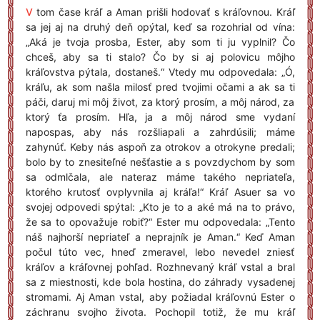
V
tom čase kráľ a Aman prišli hodovať s kráľovnou. Kráľ
sa jej aj na druhý deň opýtal, keď sa rozohrial od vína:
„Aká je tvoja prosba, Ester, aby som ti ju vyplnil? Čo
chceš, aby sa ti stalo? Čo by si aj polovicu môjho
kráľovstva pýtala, dostaneš.“ Vtedy mu odpovedala: „Ó,
kráľu, ak som našla milosť pred tvojimi očami a ak sa ti
páči, daruj mi môj život, za ktorý prosím, a môj národ, za
ktorý ťa prosím. Hľa, ja a môj národ sme vydaní
napospas, aby nás rozšliapali a zahrdúsili; máme
zahynúť. Keby nás aspoň za otrokov a otrokyne predali;
bolo by to znesiteľné nešťastie a s povzdychom by som
sa odmlčala, ale nateraz máme takého nepriateľa,
ktorého krutosť ovplyvnila aj kráľa!“ Kráľ Asuer sa vo
svojej odpovedi spýtal: „Kto je to a aké má na to právo,
že sa to opovažuje robiť?“ Ester mu odpovedala: „Tento
náš najhorší nepriateľ a neprajník je Aman.“ Keď Aman
počul túto vec, hneď zmeravel, lebo nevedel zniesť
kráľov a kráľovnej pohľad. Rozhnevaný kráľ vstal a bral
sa z miestnosti, kde bola hostina, do záhrady vysadenej
stromami. Aj Aman vstal, aby požiadal kráľovnú Ester o
záchranu svojho života. Pochopil totiž, že mu kráľ