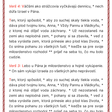
Verš 4:
V
äčšmi ako strážcovia vyčkávajú dennicu, * nech
dúfa Izrael v Pána.
T
en, ktorý spôsobil, * aby zo suchej skaly tiekla voda, *
dáva plod tvojmu lonu, Anna, * Vždy Pannu a Vládkyňu, *
z ktorej má dôjsť voda záchrany. * Už nezostaneš na
zemi ako neplodná zem, * pohany si sa zbavila, * veď z
teba vyrástla zem, ktorá prinesie ako plod klas života, *
čo sníma pohanu zo všetkých ľudí, * keďže sa pre svoje
milosrdenstvo rozhodol ** prijať na seba to, čo mu bolo
cudzie.
Verš 3:
L
ebo u Pána je milosrdenstvo a hojné vykúpenie.
* On sám vykúpi Izraela zo všetkých jeho neprávostí.
T
en, ktorý spôsobil, * aby zo suchej skaly tiekla voda, *
dáva plod tvojmu lonu, Anna, * Vždy Pannu a Vládkyňu, *
z ktorej má dôjsť voda záchrany. * Už nezostaneš na
zemi ako neplodná zem, * pohany si sa zbavila, * veď z
teba vyrástla zem, ktorá prinesie ako plod klas života, *
čo sníma pohanu zo všetkých ľudí, * keďže sa pre svoje
milosrdenstvo rozhodol ** prijať na seba to, čo mu bolo