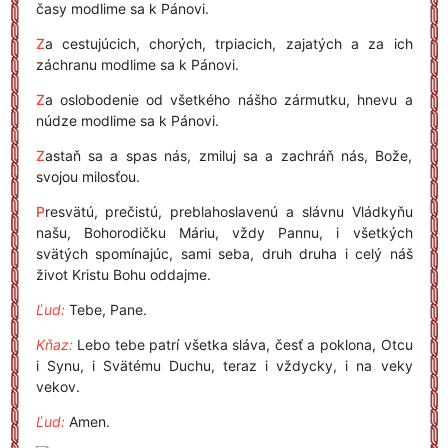
časy modlime sa k Pánovi.
Z
a cestujúcich, chorých, trpiacich, zajatých a za ich
záchranu modlime sa k Pánovi.
Z
a oslobodenie od všetkého nášho zármutku, hnevu a
núdze modlime sa k Pánovi.
Z
astaň sa a spas nás, zmiluj sa a zachráň nás, Bože,
svojou milosťou.
P
resvätú, prečistú, preblahoslavenú a slávnu Vládkyňu
našu, Bohorodičku Máriu, vždy Pannu, i všetkých
svätých spomínajúc, sami seba, druh druha i celý náš
život Kristu Bohu oddajme.
Ľud:
Tebe, Pane.
Kňaz:
Lebo tebe patrí všetka sláva, česť a poklona, Otcu
i Synu, i Svätému Duchu, teraz i vždycky, i na veky
vekov.
Ľud:
Amen.