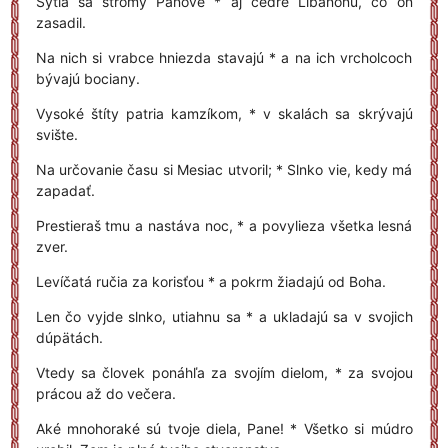
Sýtia sa stromy Pánove * aj cédre Libanonu, čo on
zasadil.
Na nich si vrabce hniezda stavajú * a na ich vrcholcoch
bývajú bociany.
Vysoké štíty patria kamzíkom, * v skalách sa skrývajú
svište.
Na určovanie času si Mesiac utvoril; * Slnko vie, kedy má
zapadať.
Prestieraš tmu a nastáva noc, * a povylieza všetka lesná
zver.
Levíčatá ručia za korisťou * a pokrm žiadajú od Boha.
Len čo vyjde slnko, utiahnu sa * a ukladajú sa v svojich
dúpätách.
Vtedy sa človek ponáhľa za svojím dielom, * za svojou
prácou až do večera.
Aké mnohoraké sú tvoje diela, Pane! * Všetko si múdro