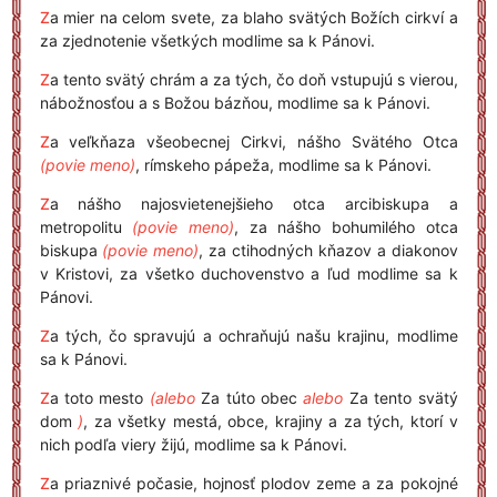
Z
a mier na celom svete, za blaho svätých Božích cirkví a
za zjednotenie všetkých modlime sa k Pánovi.
Z
a tento svätý chrám a za tých, čo doň vstupujú s vierou,
nábožnosťou a s Božou bázňou, modlime sa k Pánovi.
Z
a veľkňaza všeobecnej Cirkvi, nášho Svätého Otca
(povie meno)
, rímskeho pápeža, modlime sa k Pánovi.
Z
a nášho najosvietenejšieho otca arcibiskupa a
metropolitu
(povie meno)
, za nášho bohumilého otca
biskupa
(povie meno)
, za ctihodných kňazov a diakonov
v Kristovi, za všetko duchovenstvo a ľud modlime sa k
Pánovi.
Z
a tých, čo spravujú a ochraňujú našu krajinu, modlime
sa k Pánovi.
Z
a toto mesto
(alebo
Za túto obec
alebo
Za tento svätý
dom
)
, za všetky mestá, obce, krajiny a za tých, ktorí v
nich podľa viery žijú, modlime sa k Pánovi.
Z
a priaznivé počasie, hojnosť plodov zeme a za pokojné