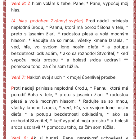
Verš 8:
Z
hlbín volám k tebe, Pane; * Pane, vypočuj môj
hlas.
(4. hlas, podoben Zvánnyj svýše:)
P
roti nádeji priniesla
neplodná úrodu, * Pannu, ktorá má porodiť Boha v tele, *
preto s jasaním žiari, * radosťou plesá a volá mocným
hlasom: * Radujte sa so mnou, všetky kmene Izraela, *
veď, hľa, vo svojom lone nosím dieťa * a potupu
bezdetnosti odkladám, * ako sa rozhodol Stvoriteľ, * keď
vypočul moju prosbu * a bolesti srdca uzdravil **
pomocou toho, za čím som túžila.
Verš 7:
N
akloň svoj sluch * k mojej úpenlivej prosbe.
P
roti nádeji priniesla neplodná úrodu, * Pannu, ktorá má
porodiť Boha v tele, * preto s jasaním žiari, * radosťou
plesá a volá mocným hlasom: * Radujte sa so mnou,
všetky kmene Izraela, * veď, hľa, vo svojom lone nosím
dieťa * a potupu bezdetnosti odkladám, * ako sa
rozhodol Stvoriteľ, * keď vypočul moju prosbu * a bolesti
srdca uzdravil ** pomocou toho, za čím som túžila.
Verš 6:
A
k si budeš, Pane, neprávosť uchovávať v