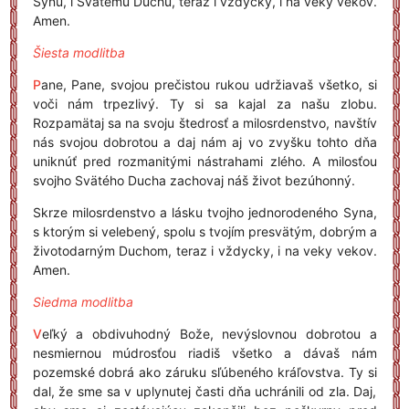
Synu, i Svätému Duchu, teraz i vždycky, i na veky vekov.
Amen.
Šiesta modlitba
P
ane, Pane, svojou prečistou rukou udržiavaš všetko, si
voči nám trpezlivý. Ty si sa kajal za našu zlobu.
Rozpamätaj sa na svoju štedrosť a milosrdenstvo, navštív
nás svojou dobrotou a daj nám aj vo zvyšku tohto dňa
uniknúť pred rozmanitými nástrahami zlého. A milosťou
svojho Svätého Ducha zachovaj náš život bezúhonný.
Skrze milosrdenstvo a lásku tvojho jednorodeného Syna,
s ktorým si velebený, spolu s tvojím presvätým, dobrým a
životodarným Duchom, teraz i vždycky, i na veky vekov.
Amen.
Siedma modlitba
V
eľký a obdivuhodný Bože, nevýslovnou dobrotou a
nesmiernou múdrosťou riadiš všetko a dávaš nám
pozemské dobrá ako záruku sľúbeného kráľovstva. Ty si
dal, že sme sa v uplynutej časti dňa uchránili od zla. Daj,