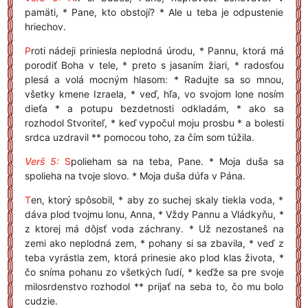
pamäti, * Pane, kto obstojí? * Ale u teba je odpustenie
hriechov.
P
roti nádeji priniesla neplodná úrodu, * Pannu, ktorá má
porodiť Boha v tele, * preto s jasaním žiari, * radosťou
plesá a volá mocným hlasom: * Radujte sa so mnou,
všetky kmene Izraela, * veď, hľa, vo svojom lone nosím
dieťa * a potupu bezdetnosti odkladám, * ako sa
rozhodol Stvoriteľ, * keď vypočul moju prosbu * a bolesti
srdca uzdravil ** pomocou toho, za čím som túžila.
Verš 5:
S
polieham sa na teba, Pane. * Moja duša sa
spolieha na tvoje slovo. * Moja duša dúfa v Pána.
T
en, ktorý spôsobil, * aby zo suchej skaly tiekla voda, *
dáva plod tvojmu lonu, Anna, * Vždy Pannu a Vládkyňu, *
z ktorej má dôjsť voda záchrany. * Už nezostaneš na
zemi ako neplodná zem, * pohany si sa zbavila, * veď z
teba vyrástla zem, ktorá prinesie ako plod klas života, *
čo sníma pohanu zo všetkých ľudí, * keďže sa pre svoje
milosrdenstvo rozhodol ** prijať na seba to, čo mu bolo
cudzie.