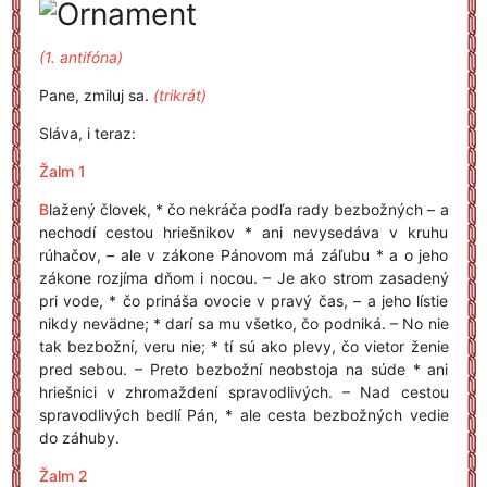
(1. antifóna)
Pane, zmiluj sa.
(trikrát)
Sláva, i teraz:
Žalm 1
B
lažený človek, * čo nekráča podľa rady bezbožných – a
nechodí cestou hriešnikov * ani nevysedáva v kruhu
rúhačov, – ale v zákone Pánovom má záľubu * a o jeho
zákone rozjíma dňom i nocou. – Je ako strom zasadený
pri vode, * čo prináša ovocie v pravý čas, – a jeho lístie
nikdy nevädne; * darí sa mu všetko, čo podniká. – No nie
tak bezbožní, veru nie; * tí sú ako plevy, čo vietor ženie
pred sebou. – Preto bezbožní neobstoja na súde * ani
hriešnici v zhromaždení spravodlivých. – Nad cestou
spravodlivých bedlí Pán, * ale cesta bezbožných vedie
do záhuby.
Žalm 2