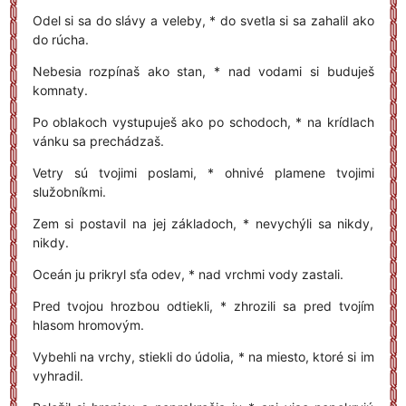
Odel si sa do slávy a veleby, * do svetla si sa zahalil ako
do rúcha.
Nebesia rozpínaš ako stan, * nad vodami si buduješ
komnaty.
Po oblakoch vystupuješ ako po schodoch, * na krídlach
vánku sa prechádzaš.
Vetry sú tvojimi poslami, * ohnivé plamene tvojimi
služobníkmi.
Zem si postavil na jej základoch, * nevychýli sa nikdy,
nikdy.
Oceán ju prikryl sťa odev, * nad vrchmi vody zastali.
Pred tvojou hrozbou odtiekli, * zhrozili sa pred tvojím
hlasom hromovým.
Vybehli na vrchy, stiekli do údolia, * na miesto, ktoré si im
vyhradil.