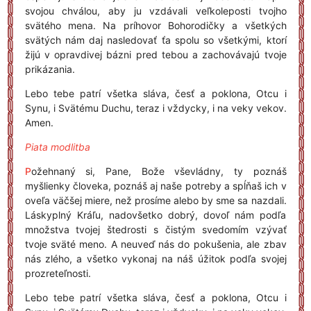
svojou chválou, aby ju vzdávali veľkoleposti tvojho
svätého mena. Na príhovor Bohorodičky a všetkých
svätých nám daj nasledovať ťa spolu so všetkými, ktorí
žijú v opravdivej bázni pred tebou a zachovávajú tvoje
prikázania.
Lebo tebe patrí všetka sláva, česť a poklona, Otcu i
Synu, i Svätému Duchu, teraz i vždycky, i na veky vekov.
Amen.
Piata modlitba
P
ožehnaný si, Pane, Bože vševládny, ty poznáš
myšlienky človeka, poznáš aj naše potreby a spĺňaš ich v
oveľa väčšej miere, než prosíme alebo by sme sa nazdali.
Láskyplný Kráľu, nadovšetko dobrý, dovoľ nám podľa
množstva tvojej štedrosti s čistým svedomím vzývať
tvoje sväté meno. A neuveď nás do pokušenia, ale zbav
nás zlého, a všetko vykonaj na náš úžitok podľa svojej
prozreteľnosti.
Lebo tebe patrí všetka sláva, česť a poklona, Otcu i