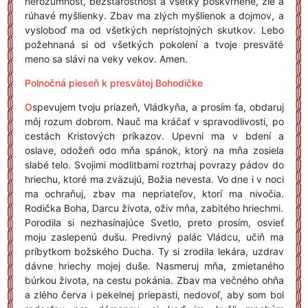
nerozumnosť, bezstarostnosť a všetky poškvrnené, zlé a
rúhavé myšlienky. Zbav ma zlých myšlienok a dojmov, a
vysloboď ma od všetkých neprístojných skutkov. Lebo
požehnaná si od všetkých pokolení a tvoje presväté
meno sa slávi na veky vekov. Amen.
Polnočná pieseň k presvätej Bohodičke
O
spevujem tvoju priazeň, Vládkyňa, a prosím ťa, obdaruj
môj rozum dobrom. Nauč ma kráčať v spravodlivosti, po
cestách Kristových príkazov. Upevni ma v bdení a
oslave, odožeň odo mňa spánok, ktorý na mňa zosiela
slabé telo. Svojimi modlitbami roztrhaj povrazy pádov do
hriechu, ktoré ma zväzujú, Božia nevesta. Vo dne i v noci
ma ochraňuj, zbav ma nepriateľov, ktorí ma nivočia.
Rodička Boha, Darcu života, oživ mňa, zabitého hriechmi.
Porodila si nezhasínajúce Svetlo, preto prosím, osvieť
moju zaslepenú dušu. Predivný palác Vládcu, učiň ma
príbytkom božského Ducha. Ty si zrodila lekára, uzdrav
dávne hriechy mojej duše. Nasmeruj mňa, zmietaného
búrkou života, na cestu pokánia. Zbav ma večného ohňa
a zlého červa i pekelnej priepasti, nedovoľ, aby som bol