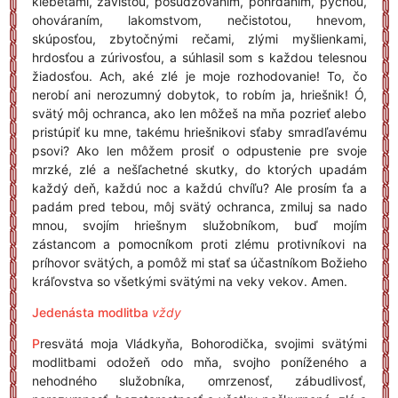
klebetami, závisťou, posudzovaním, pohŕdaním, pýchou,
ohováraním, lakomstvom, nečistotou, hnevom,
skúposťou, zbytočnými rečami, zlými myšlienkami,
hrdosťou a zúrivosťou, a súhlasil som s každou telesnou
žiadosťou. Ach, aké zlé je moje rozhodovanie! To, čo
nerobí ani nerozumný dobytok, to robím ja, hriešnik! Ó,
svätý môj ochranca, ako len môžeš na mňa pozrieť alebo
pristúpiť ku mne, takému hriešnikovi sťaby smradľavému
psovi? Ako len môžem prosiť o odpustenie pre svoje
mrzké, zlé a nešľachetné skutky, do ktorých upadám
každý deň, každú noc a každú chvíľu? Ale prosím ťa a
padám pred tebou, môj svätý ochranca, zmiluj sa nado
mnou, svojím hriešnym služobníkom, buď mojím
zástancom a pomocníkom proti zlému protivníkovi na
príhovor svätých, a pomôž mi stať sa účastníkom Božieho
kráľovstva so všetkými svätými na veky vekov. Amen.
Jedenásta modlitba
vždy
P
resvätá moja Vládkyňa, Bohorodička, svojimi svätými
modlitbami odožeň odo mňa, svojho poníženého a
nehodného služobníka, omrzenosť, zábudlivosť,