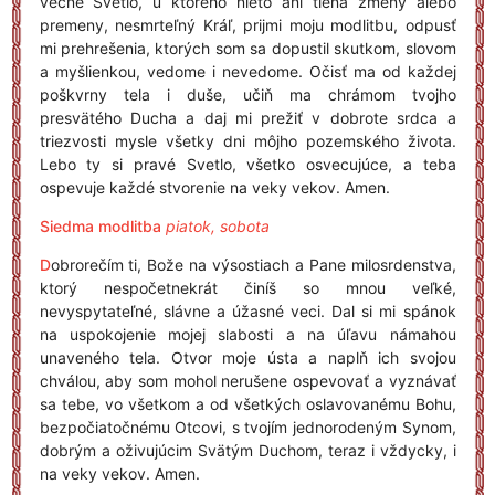
večné Svetlo, u ktorého nieto ani tieňa zmeny alebo
premeny, nesmrteľný Kráľ, prijmi moju modlitbu, odpusť
mi prehrešenia, ktorých som sa dopustil skutkom, slovom
a myšlienkou, vedome i nevedome. Očisť ma od každej
poškvrny tela i duše, učiň ma chrámom tvojho
presvätého Ducha a daj mi prežiť v dobrote srdca a
triezvosti mysle všetky dni môjho pozemského života.
Lebo ty si pravé Svetlo, všetko osvecujúce, a teba
ospevuje každé stvorenie na veky vekov. Amen.
Siedma modlitba
piatok, sobota
D
obrorečím ti, Bože na výsostiach a Pane milosrdenstva,
ktorý nespočetnekrát činíš so mnou veľké,
nevyspytateľné, slávne a úžasné veci. Dal si mi spánok
na uspokojenie mojej slabosti a na úľavu námahou
unaveného tela. Otvor moje ústa a naplň ich svojou
chválou, aby som mohol nerušene ospevovať a vyznávať
sa tebe, vo všetkom a od všetkých oslavovanému Bohu,
bezpočiatočnému Otcovi, s tvojím jednorodeným Synom,
dobrým a oživujúcim Svätým Duchom, teraz i vždycky, i
na veky vekov. Amen.