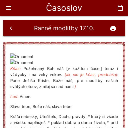
Časoslov
menu
date_range
Ranné modlitby 17.10.
chevron_left
print
Kňaz:
Požehnaný Boh náš [v každom čase,] teraz i
vždycky i na veky vekov.
(ak nie je kňaz, prednášaj:
Pane Ježišu Kriste, Bože náš, pre modlitby našich
svätých otcov, zmiluj sa nad nami.
)
Ľud:
Amen.
Sláva tebe, Bože náš, sláva tebe.
Kráľu nebeský, Utešiteľu, Duchu pravdy, * ktorý si všade
a všetko naplňuješ, * poklad dobra a darca života, * príď