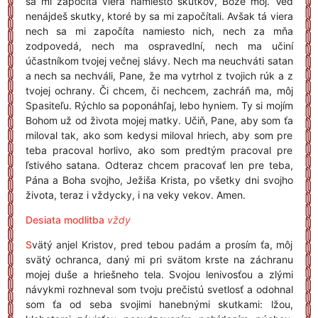
sa mi započíta viera namiesto skutkov, Bože môj. Veď
nenájdeš skutky, ktoré by sa mi započítali. Avšak tá viera
nech sa mi započíta namiesto nich, nech za mňa
zodpovedá, nech ma ospravedlní, nech ma učiní
účastníkom tvojej večnej slávy. Nech ma neuchváti satan
a nech sa nechváli, Pane, že ma vytrhol z tvojich rúk a z
tvojej ochrany. Či chcem, či nechcem, zachráň ma, môj
Spasiteľu. Rýchlo sa poponáhľaj, lebo hyniem. Ty si mojím
Bohom už od života mojej matky. Učiň, Pane, aby som ťa
miloval tak, ako som kedysi miloval hriech, aby som pre
teba pracoval horlivo, ako som predtým pracoval pre
ľstivého satana. Odteraz chcem pracovať len pre teba,
Pána a Boha svojho, Ježiša Krista, po všetky dni svojho
života, teraz i vždycky, i na veky vekov. Amen.
Desiata modlitba
vždy
S
vätý anjel Kristov, pred tebou padám a prosím ťa, môj
svätý ochranca, daný mi pri svätom krste na záchranu
mojej duše a hriešneho tela. Svojou lenivosťou a zlými
návykmi rozhneval som tvoju prečistú svetlosť a odohnal
som ťa od seba svojimi hanebnými skutkami: lžou,