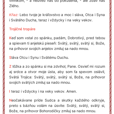
vinníkom, * a neuveď nás do pokušenia, * ale zbav nás
Zlého.
Kňaz:
Lebo tvoje je kráľovstvo a moc i sláva, Otca i Syna
i Svätého Ducha, teraz i vždycky i na veky vekov.
Trojičné tropáre
K
eď som vstal zo spánku, padám, Dobrotivý, pred tebou
a spievam ti anjelskú pieseň: Svätý, svätý, svätý si, Bože,
na príhovor svojich anjelov zmiluj sa nado mnou.
S
láva Otcu i Synu i Svätému Duchu.
Z
lôžka a zo spánku si ma zdvihol, Pane. Osvieť mi rozum
aj srdce a otvor moje ústa, aby som ťa spevom oslávil,
Svätá Trojica: Svätý, svätý, svätý si, Bože, na príhovor
svojich svätých zmiluj sa nado mnou.
I
teraz i vždycky i na veky vekov. Amen.
N
eočakávane príde Sudca a skutky každého odkryje,
preto s bázňou volám na úsvite: Svätý, svätý, svätý si,
Bože, na príhovor Bohorodičky zmiluj sa nado mnou.