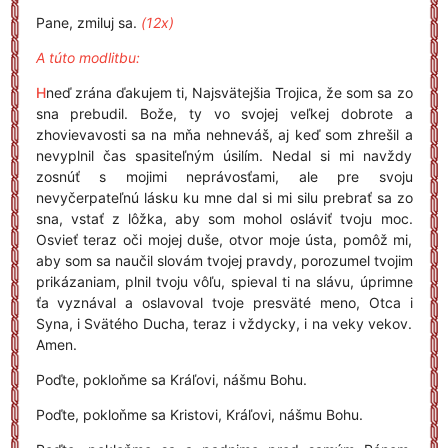
Pane, zmiluj sa.
(12x)
A túto modlitbu:
H
neď zrána ďakujem ti, Najsvätejšia Trojica, že som sa zo
sna prebudil. Bože, ty vo svojej veľkej dobrote a
zhovievavosti sa na mňa nehneváš, aj keď som zhrešil a
nevyplnil čas spasiteľným úsilím. Nedal si mi navždy
zosnúť s mojimi neprávosťami, ale pre svoju
nevyčerpateľnú lásku ku mne dal si mi silu prebrať sa zo
sna, vstať z lôžka, aby som mohol osláviť tvoju moc.
Osvieť teraz oči mojej duše, otvor moje ústa, pomôž mi,
aby som sa naučil slovám tvojej pravdy, porozumel tvojim
prikázaniam, plnil tvoju vôľu, spieval ti na slávu, úprimne
ťa vyznával a oslavoval tvoje presväté meno, Otca i
Syna, i Svätého Ducha, teraz i vždycky, i na veky vekov.
Amen.
Poďte, pokloňme sa Kráľovi, nášmu Bohu.
Poďte, pokloňme sa Kristovi, Kráľovi, nášmu Bohu.