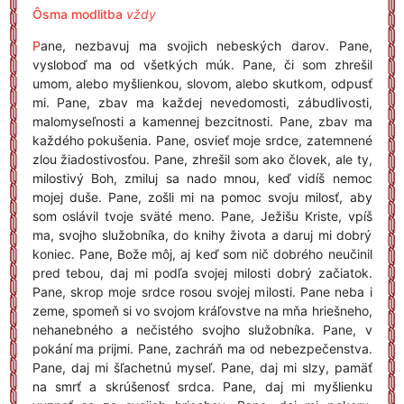
Ôsma modlitba
vždy
P
ane, nezbavuj ma svojich nebeských darov. Pane,
vysloboď ma od všetkých múk. Pane, či som zhrešil
umom, alebo myšlienkou, slovom, alebo skutkom, odpusť
mi. Pane, zbav ma každej nevedomosti, zábudlivosti,
malomyseľnosti a kamennej bezcitnosti. Pane, zbav ma
každého pokušenia. Pane, osvieť moje srdce, zatemnené
zlou žiadostivosťou. Pane, zhrešil som ako človek, ale ty,
milostivý Boh, zmiluj sa nado mnou, keď vidíš nemoc
mojej duše. Pane, zošli mi na pomoc svoju milosť, aby
som oslávil tvoje sväté meno. Pane, Ježišu Kriste, vpíš
ma, svojho služobníka, do knihy života a daruj mi dobrý
koniec. Pane, Bože môj, aj keď som nič dobrého neučinil
pred tebou, daj mi podľa svojej milosti dobrý začiatok.
Pane, skrop moje srdce rosou svojej milosti. Pane neba i
zeme, spomeň si vo svojom kráľovstve na mňa hriešneho,
nehanebného a nečistého svojho služobníka. Pane, v
pokání ma prijmi. Pane, zachráň ma od nebezpečenstva.
Pane, daj mi šľachetnú myseľ. Pane, daj mi slzy, pamäť
na smrť a skrúšenosť srdca. Pane, daj mi myšlienku