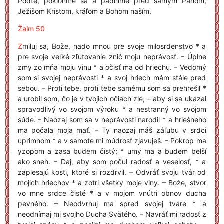
Poďte, pokloňme sa a padnime pred samým Pánom,
Ježišom Kristom, kráľom a Bohom naším.
Žalm 50
Z
miluj sa, Bože, nado mnou pre svoje milosrdenstvo * a
pre svoje veľké zľutovanie znič moju neprávosť. – Úplne
zmy zo mňa moju vinu * a očisť ma od hriechu. – Vedomý
som si svojej neprávosti * a svoj hriech mám stále pred
sebou. – Proti tebe, proti tebe samému som sa prehrešil *
a urobil som, čo je v tvojich očiach zlé, – aby si sa ukázal
spravodlivý vo svojom výroku * a nestranný vo svojom
súde. – Naozaj som sa v neprávosti narodil * a hriešneho
ma počala moja mať. – Ty naozaj máš záľubu v srdci
úprimnom * a v samote mi múdrosť zjavuješ. – Pokrop ma
yzopom a zasa budem čistý; * umy ma a budem belší
ako sneh. – Daj, aby som počul radosť a veselosť, * a
zaplesajú kosti, ktoré si rozdrvil. – Odvráť svoju tvár od
mojich hriechov * a zotri všetky moje viny. – Bože, stvor
vo mne srdce čisté * a v mojom vnútri obnov ducha
pevného. – Neodvrhuj ma spred svojej tváre * a
neodnímaj mi svojho Ducha Svätého. – Navráť mi radosť z