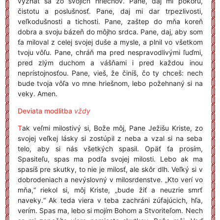
vyznať sa zo svojich hriechov. Pane, daj mi pokoru,
čistotu a poslušnosť. Pane, daj mi dar trpezlivosti,
veľkodušnosti a tichosti. Pane, zaštep do mňa koreň
dobra a svoju bázeň do môjho srdca. Pane, daj, aby som
ťa miloval z celej svojej duše a mysle, a plnil vo všetkom
tvoju vôľu. Pane, chráň ma pred nespravodlivými ľuďmi,
pred zlým duchom a vášňami i pred každou inou
neprístojnosťou. Pane, vieš, že činíš, čo ty chceš: nech
bude tvoja vôľa vo mne hriešnom, lebo požehnaný si na
veky. Amen.
Deviata modlitba
vždy
T
ak veľmi milostivý si, Bože môj, Pane Ježišu Kriste, zo
svojej veľkej lásky si zostúpil z neba a vzal si na seba
telo, aby si nás všetkých spasil. Opäť ťa prosím,
Spasiteľu, spas ma podľa svojej milosti. Lebo ak ma
spasíš pre skutky, to nie je milosť, ale skôr dlh. Veľký si v
dobrodeniach a nevýslovný v milosrdenstve. „Kto verí vo
mňa,“ riekol si, môj Kriste, „bude žiť a neuzrie smrť
naveky.“ Ak teda viera v teba zachráni zúfajúcich, hľa,
verím. Spas ma, lebo si mojím Bohom a Stvoriteľom. Nech