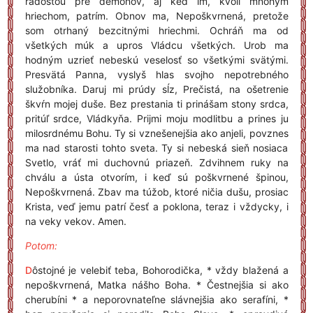
radosťou pre démonov, aj keď im, kvôli mnohým
hriechom, patrím. Obnov ma, Nepoškvrnená, pretože
som otrhaný bezcitnými hriechmi. Ochráň ma od
všetkých múk a upros Vládcu všetkých. Urob ma
hodným uzrieť nebeskú veselosť so všetkými svätými.
Presvätá Panna, vyslyš hlas svojho nepotrebného
služobníka. Daruj mi prúdy sĺz, Prečistá, na ošetrenie
škvŕn mojej duše. Bez prestania ti prinášam stony srdca,
pritúľ srdce, Vládkyňa. Prijmi moju modlitbu a prines ju
milosrdnému Bohu. Ty si vznešenejšia ako anjeli, povznes
ma nad starosti tohto sveta. Ty si nebeská sieň nosiaca
Svetlo, vráť mi duchovnú priazeň. Zdvihnem ruky na
chválu a ústa otvorím, i keď sú poškvrnené špinou,
Nepoškvrnená. Zbav ma túžob, ktoré ničia dušu, prosiac
Krista, veď jemu patrí česť a poklona, teraz i vždycky, i
na veky vekov. Amen.
Potom:
D
ôstojné je velebiť teba, Bohorodička, * vždy blažená a
nepoškvrnená, Matka nášho Boha. * Čestnejšia si ako
cherubíni * a neporovnateľne slávnejšia ako serafíni, *