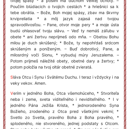
tvojej spásy * a posilni ma duchom veľkej ochoty. –
Poučím blúdiacich o tvojich cestách * a hriešnici sa k
tebe obrátia. – Bože, Boh mojej spásy, zbav ma škvrny
krvipreliatia * a môj jazyk zajasá nad tvojou
spravodlivosťou. – Pane, otvor moje pery * a moje ústa
budú ohlasovať tvoju slávu. – Veď ty nemáš záľubu v
obete * ani žertvu neprijmeš odo mňa. – Obetou Bohu
milou je duch skrúšený; * Bože, ty nepohŕdaš srdcom
skrúšeným a poníženým. – Buď dobrotivý, Pane, a
milosrdný voči Sionu, * vybuduj múry Jeruzalema. –
Potom prijmeš náležité obety, obetné dary a žertvy; *
potom položia na tvoj oltár obetné zvieratá.
S
láva Otcu i Synu i Svätému Duchu. I teraz i vždycky i na
veky vekov. Amen.
V
erím v jedného Boha, Otca všemohúceho, * Stvoriteľa
neba i zeme, sveta viditeľného i neviditeľného. * I v
jedného Pána Ježiša Krista, * jednorodeného Syna
Božieho, zrodeného z Otca pred všetkými vekmi; *
Svetlo zo Svetla, pravého Boha z Boha pravého, *
splodeného, nie stvoreného, jednej podstaty s Otcom.