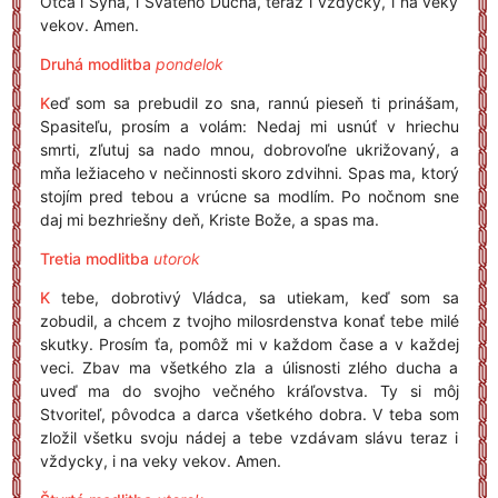
Otca i Syna, i Svätého Ducha, teraz i vždycky, i na veky
vekov. Amen.
Druhá modlitba
pondelok
K
eď som sa prebudil zo sna, rannú pieseň ti prinášam,
Spasiteľu, prosím a volám: Nedaj mi usnúť v hriechu
smrti, zľutuj sa nado mnou, dobrovoľne ukrižovaný, a
mňa ležiaceho v nečinnosti skoro zdvihni. Spas ma, ktorý
stojím pred tebou a vrúcne sa modlím. Po nočnom sne
daj mi bezhriešny deň, Kriste Bože, a spas ma.
Tretia modlitba
utorok
K
tebe, dobrotivý Vládca, sa utiekam, keď som sa
zobudil, a chcem z tvojho milosrdenstva konať tebe milé
skutky. Prosím ťa, pomôž mi v každom čase a v každej
veci. Zbav ma všetkého zla a úlisnosti zlého ducha a
uveď ma do svojho večného kráľovstva. Ty si môj
Stvoriteľ, pôvodca a darca všetkého dobra. V teba som
zložil všetku svoju nádej a tebe vzdávam slávu teraz i
vždycky, i na veky vekov. Amen.