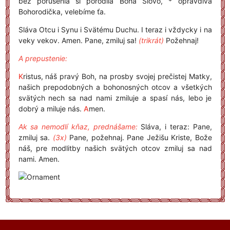
bez porušenia si porodila Boha Slovo, * opravdivá
Bohorodička, velebíme ťa.
Sláva Otcu i Synu i Svätému Duchu. I teraz i vždycky i na
veky vekov. Amen. Pane, zmiluj sa!
(trikrát)
Požehnaj!
A prepustenie:
K
ristus, náš pravý Boh, na prosby svojej prečistej Matky,
našich prepodobných a bohonosných otcov a všetkých
svätých nech sa nad nami zmiluje a spasí nás, lebo je
dobrý a miluje nás.
A
men.
Ak sa nemodlí kňaz, prednášame:
Sláva, i teraz: Pane,
zmiluj sa.
(3x)
Pane, požehnaj. Pane Ježišu Kriste, Bože
náš, pre modlitby našich svätých otcov zmiluj sa nad
nami. Amen.