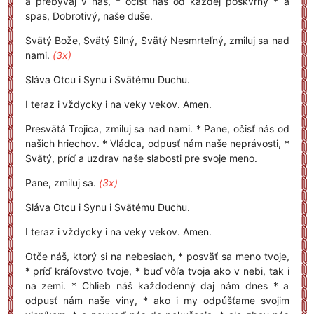
a prebývaj v nás, * očisť nás od každej poškvrny * a
spas, Dobrotivý, naše duše.
Svätý Bože, Svätý Silný, Svätý Nesmrteľný, zmiluj sa nad
nami.
(3x)
Sláva Otcu i Synu i Svätému Duchu.
I teraz i vždycky i na veky vekov. Amen.
Presvätá Trojica, zmiluj sa nad nami. * Pane, očisť nás od
našich hriechov. * Vládca, odpusť nám naše neprávosti, *
Svätý, príď a uzdrav naše slabosti pre svoje meno.
Pane, zmiluj sa.
(3x)
Sláva Otcu i Synu i Svätému Duchu.
I teraz i vždycky i na veky vekov. Amen.
Otče náš, ktorý si na nebesiach, * posväť sa meno tvoje,
* príď kráľovstvo tvoje, * buď vôľa tvoja ako v nebi, tak i
na zemi. * Chlieb náš každodenný daj nám dnes * a
odpusť nám naše viny, * ako i my odpúšťame svojim