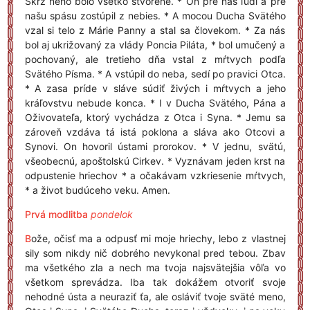
Skrz neho bolo všetko stvorené. * On pre nás ľudí a pre
našu spásu zostúpil z nebies. * A mocou Ducha Svätého
vzal si telo z Márie Panny a stal sa človekom. * Za nás
bol aj ukrižovaný za vlády Poncia Piláta, * bol umučený a
pochovaný, ale tretieho dňa vstal z mŕtvych podľa
Svätého Písma. * A vstúpil do neba, sedí po pravici Otca.
* A zasa príde v sláve súdiť živých i mŕtvych a jeho
kráľovstvu nebude konca. * I v Ducha Svätého, Pána a
Oživovateľa, ktorý vychádza z Otca i Syna. * Jemu sa
zároveň vzdáva tá istá poklona a sláva ako Otcovi a
Synovi. On hovoril ústami prorokov. * V jednu, svätú,
všeobecnú, apoštolskú Cirkev. * Vyznávam jeden krst na
odpustenie hriechov * a očakávam vzkriesenie mŕtvych,
* a život budúceho veku. Amen.
Prvá modlitba
pondelok
B
ože, očisť ma a odpusť mi moje hriechy, lebo z vlastnej
sily som nikdy nič dobrého nevykonal pred tebou. Zbav
ma všetkého zla a nech ma tvoja najsvätejšia vôľa vo
všetkom sprevádza. Iba tak dokážem otvoriť svoje
nehodné ústa a neuraziť ťa, ale osláviť tvoje sväté meno,