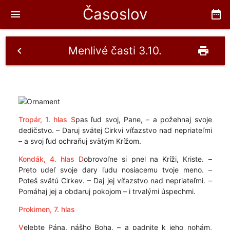
Časoslov
menu
date_range
Menlivé časti 3.10.
chevron_left
print
Tropár, 1. hlas
S
pas ľud svoj, Pane, – a požehnaj svoje
dedičstvo. – Daruj svätej Cirkvi víťazstvo nad nepriateľmi
– a svoj ľud ochraňuj svätým Krížom.
Kondák, 4. hlas
D
obrovoľne si pnel na Kríži, Kriste. –
Preto udeľ svoje dary ľudu nosiacemu tvoje meno. –
Poteš svätú Cirkev. – Daj jej víťazstvo nad nepriateľmi. –
Pomáhaj jej a obdaruj pokojom – i trvalými úspechmi.
Prokimen, 7. hlas
V
elebte Pána, nášho Boha, – a padnite k jeho nohám,