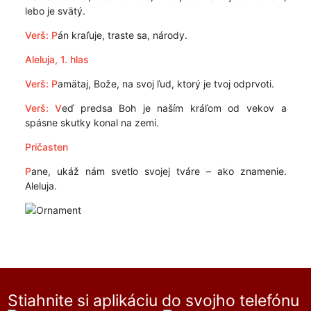
lebo je svätý.
Verš: P
án kraľuje, traste sa, národy.
Aleluja, 1. hlas
Verš: P
amätaj, Bože, na svoj ľud, ktorý je tvoj odprvoti.
Verš: V
eď predsa Boh je naším kráľom od vekov a
spásne skutky konal na zemi.
Pričasten
P
ane, ukáž nám svetlo svojej tváre – ako znamenie.
Aleluja.
Stiahnite si aplikáciu do svojho telefónu