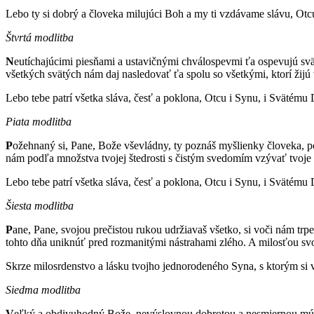
Lebo ty si dobrý a človeka milujúci Boh a my ti vzdávame slávu, Otc
Štvrtá modlitba
N
eutíchajúcimi piesňami a ustavičnými chválospevmi ťa ospevujú svä
všetkých svätých nám daj nasledovať ťa spolu so všetkými, ktorí žijú
Lebo tebe patrí všetka sláva, česť a poklona, Otcu i Synu, i Svätému
Piata modlitba
P
ožehnaný si, Pane, Bože vševládny, ty poznáš myšlienky človeka, p
nám podľa množstva tvojej štedrosti s čistým svedomím vzývať tvoje 
Lebo tebe patrí všetka sláva, česť a poklona, Otcu i Synu, i Svätému
Šiesta modlitba
P
ane, Pane, svojou prečistou rukou udržiavaš všetko, si voči nám trpe
tohto dňa uniknúť pred rozmanitými nástrahami zlého. A milosťou s
Skrze milosrdenstvo a lásku tvojho jednorodeného Syna, s ktorým si
Siedma modlitba
V
eľký a obdivuhodný Bože, nevýslovnou dobrotou a nesmiernou múdro