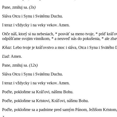
Pane, zmiluj sa.
(3x)
Sláva Otcu i Synu i Svätému Duchu.
I teraz i vždycky i na veky vekov. Amen.
Otče náš, ktorý si na nebesiach, * posväť sa meno tvoje, * príď kráľ
odpúšťame svojim vinníkom, * a neuveď nás do pokušenia, * ale zba
Kňaz:
Lebo tvoje je kráľovstvo a moc i sláva, Otca i Syna i Svätého 
Ľud:
Amen.
Pane, zmiluj sa.
(12x)
Sláva Otcu i Synu i Svätému Duchu.
I teraz i vždycky i na veky vekov. Amen.
Poďte, pokloňme sa Kráľovi, nášmu Bohu.
Poďte, pokloňme sa Kristovi, Kráľovi, nášmu Bohu.
Poďte, pokloňme sa a padnime pred samým Pánom, Ježišom Kristom