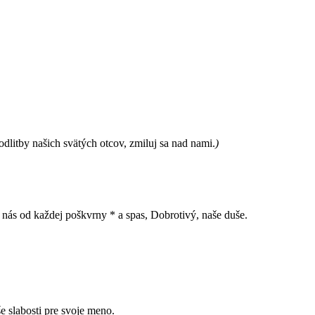
dlitby našich svätých otcov, zmiluj sa nad nami.
)
ť nás od každej poškvrny * a spas, Dobrotivý, naše duše.
e slabosti pre svoje meno.