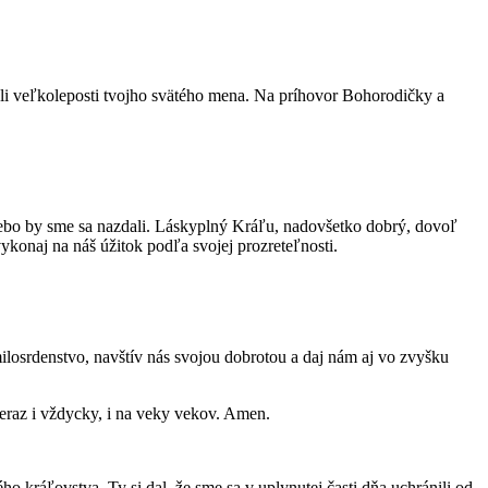
ali veľkoleposti tvojho svätého mena. Na príhovor Bohorodičky a
alebo by sme sa nazdali. Láskyplný Kráľu, nadovšetko dobrý, dovoľ
konaj na náš úžitok podľa svojej prozreteľnosti.
 milosrdenstvo, navštív nás svojou dobrotou a daj nám aj vo zvyšku
eraz i vždycky, i na veky vekov. Amen.
ráľovstva. Ty si dal, že sme sa v uplynutej časti dňa uchránili od