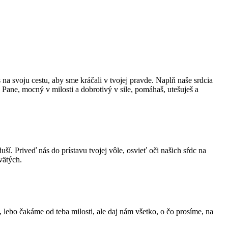
 na svoju cestu, aby sme kráčali v tvojej pravde. Naplň naše srdcia
 Pane, mocný v milosti a dobrotivý v sile, pomáhaš, utešuješ a
ší. Priveď nás do prístavu tvojej vôle, osvieť oči našich sŕdc na
vätých.
ebo čakáme od teba milosti, ale daj nám všetko, o čo prosíme, na