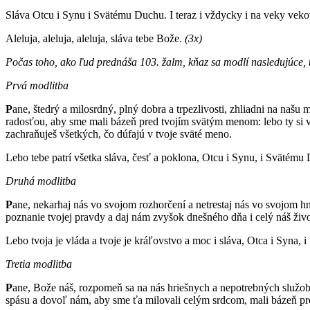
Sláva Otcu i Synu i Svätému Duchu. I teraz i vždycky i na veky vek
Aleluja, aleluja, aleluja, sláva tebe Bože.
(3x)
Počas toho, ako ľud prednáša 103. žalm, kňaz sa modlí nasledujúce, tz
Prvá modlitba
P
ane, štedrý a milosrdný, plný dobra a trpezlivosti, zhliadni na našu
radosťou, aby sme mali bázeň pred tvojím svätým menom: lebo ty si ve
zachraňuješ všetkých, čo dúfajú v tvoje sväté meno.
Lebo tebe patrí všetka sláva, česť a poklona, Otcu i Synu, i Svätému
Druhá modlitba
P
ane, nekarhaj nás vo svojom rozhorčení a netrestaj nás vo svojom hne
poznanie tvojej pravdy a daj nám zvyšok dnešného dňa i celý náš živo
Lebo tvoja je vláda a tvoje je kráľovstvo a moc i sláva, Otca i Syna,
Tretia modlitba
P
ane, Bože náš, rozpomeň sa na nás hriešnych a nepotrebných služob
spásu a dovoľ nám, aby sme ťa milovali celým srdcom, mali bázeň pr