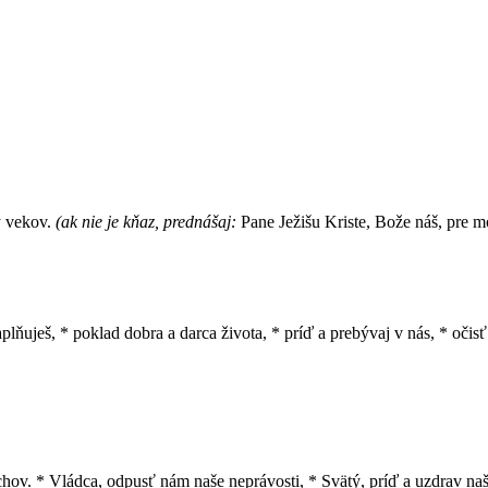
y vekov.
(ak nie je kňaz, prednášaj:
Pane Ježišu Kriste, Bože náš, pre mo
lňuješ, * poklad dobra a darca života, * príď a prebývaj v nás, * očis
echov. * Vládca, odpusť nám naše neprávosti, * Svätý, príď a uzdrav naš