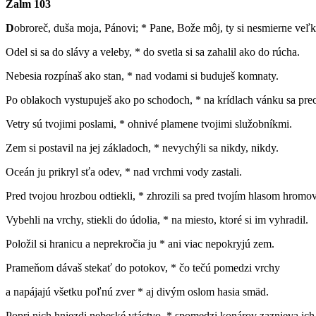
Žalm 103
D
obroreč, duša moja, Pánovi; * Pane, Bože môj, ty si nesmierne veľk
Odel si sa do slávy a veleby, * do svetla si sa zahalil ako do rúcha.
Nebesia rozpínaš ako stan, * nad vodami si buduješ komnaty.
Po oblakoch vystupuješ ako po schodoch, * na krídlach vánku sa pre
Vetry sú tvojimi poslami, * ohnivé plamene tvojimi služobníkmi.
Zem si postavil na jej základoch, * nevychýli sa nikdy, nikdy.
Oceán ju prikryl sťa odev, * nad vrchmi vody zastali.
Pred tvojou hrozbou odtiekli, * zhrozili sa pred tvojím hlasom hrom
Vybehli na vrchy, stiekli do údolia, * na miesto, ktoré si im vyhradil.
Položil si hranicu a neprekročia ju * ani viac nepokryjú zem.
Prameňom dávaš stekať do potokov, * čo tečú pomedzi vrchy
a napájajú všetku poľnú zver * aj divým oslom hasia smäd.
Popri nich hniezdi nebeské vtáctvo, * spomedzi konárov zaznieva ich