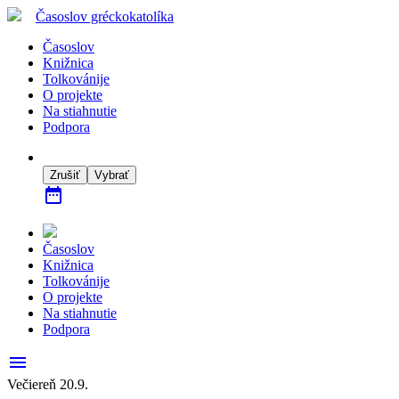
Časoslov
gréckokatolíka
Časoslov
Knižnica
Tolkovánije
O projekte
Na stiahnutie
Podpora
Zrušiť
Vybrať
date_range
Časoslov
Knižnica
Tolkovánije
O projekte
Na stiahnutie
Podpora
menu
Večiereň 20.9.