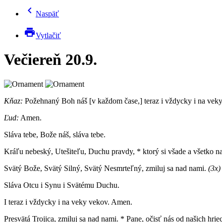
chevron_left
Naspäť
print
Vytlačiť
Večiereň 20.9.
Kňaz:
Požehnaný Boh náš [v každom čase,] teraz i vždycky i na vek
Ľud:
Amen.
Sláva tebe, Bože náš, sláva tebe.
Kráľu nebeský, Utešiteľu, Duchu pravdy, * ktorý si všade a všetko nap
Svätý Bože, Svätý Silný, Svätý Nesmrteľný, zmiluj sa nad nami.
(3x)
Sláva Otcu i Synu i Svätému Duchu.
I teraz i vždycky i na veky vekov. Amen.
Presvätá Trojica, zmiluj sa nad nami. * Pane, očisť nás od našich hri