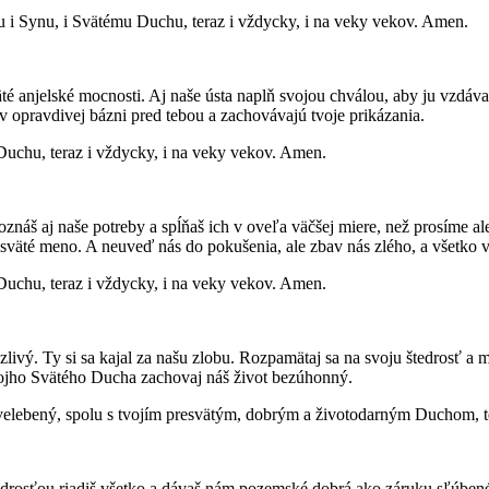
u i Synu, i Svätému Duchu, teraz i vždycky, i na veky vekov. Amen.
té anjelské mocnosti. Aj naše ústa naplň svojou chválou, aby ju vzdáv
 v opravdivej bázni pred tebou a zachovávajú tvoje prikázania.
 Duchu, teraz i vždycky, i na veky vekov. Amen.
oznáš aj naše potreby a spĺňaš ich v oveľa väčšej miere, než prosíme 
sväté meno. A neuveď nás do pokušenia, ale zbav nás zlého, a všetko vy
 Duchu, teraz i vždycky, i na veky vekov. Amen.
zlivý. Ty si sa kajal za našu zlobu. Rozpamätaj sa na svoju štedrosť a
vojho Svätého Ducha zachovaj náš život bezúhonný.
 velebený, spolu s tvojím presvätým, dobrým a životodarným Duchom, t
sťou riadiš všetko a dávaš nám pozemské dobrá ako záruku sľúbeného k