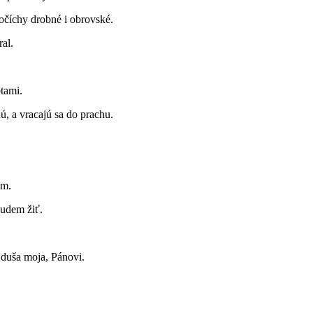
vočíchy drobné i obrovské.
ral.
otami.
ú, a vracajú sa do prachu.
ym.
budem žiť.
 duša moja, Pánovi.