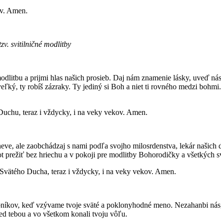
ov. Amen.
v. svitilničné modlitby
 modlitbu a prijmi hlas našich prosieb. Daj nám znamenie lásky, uveď nás
ľký, ty robíš zázraky. Ty jediný si Boh a niet ti rovného medzi bohmi.
 Duchu, teraz i vždycky, i na veky vekov. Amen.
ve, ale zaobchádzaj s nami podľa svojho milosrdenstva, lekár našich du
t prežiť bez hriechu a v pokoji pre modlitby Bohorodičky a všetkých s
 i Svätého Ducha, teraz i vždycky, i na veky vekov. Amen.
níkov, keď vzývame tvoje sväté a poklonyhodné meno. Nezahanbi nás, l
ed tebou a vo všetkom konali tvoju vôľu.