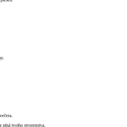
ny.
večera.
 plná tvojho stvorenstva.