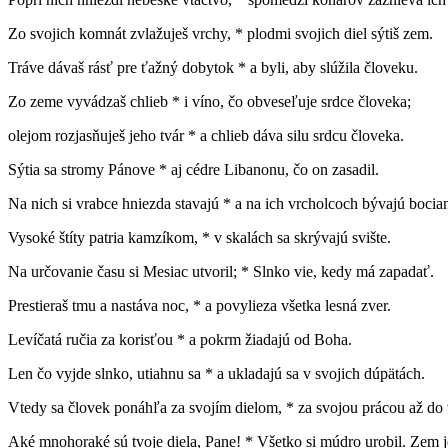
Zo svojich komnát zvlažuješ vrchy, * plodmi svojich diel sýtiš zem.
Tráve dávaš rásť pre ťažný dobytok * a byli, aby slúžila človeku.
Zo zeme vyvádzaš chlieb * i víno, čo obveseľuje srdce človeka;
olejom rozjasňuješ jeho tvár * a chlieb dáva silu srdcu človeka.
Sýtia sa stromy Pánove * aj cédre Libanonu, čo on zasadil.
Na nich si vrabce hniezda stavajú * a na ich vrcholcoch bývajú bocia
Vysoké štíty patria kamzíkom, * v skalách sa skrývajú svište.
Na určovanie času si Mesiac utvoril; * Slnko vie, kedy má zapadať.
Prestieraš tmu a nastáva noc, * a povylieza všetka lesná zver.
Levíčatá ručia za korisťou * a pokrm žiadajú od Boha.
Len čo vyjde slnko, utiahnu sa * a ukladajú sa v svojich dúpätách.
Vtedy sa človek ponáhľa za svojím dielom, * za svojou prácou až do 
Aké mnohoraké sú tvoje diela, Pane! * Všetko si múdro urobil. Zem je