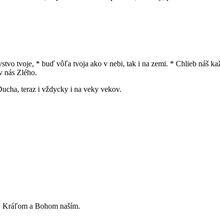
ovstvo tvoje, * buď vôľa tvoja ako v nebi, tak i na zemi. * Chlieb náš
v nás Zlého.
Ducha, teraz i vždycky i na veky vekov.
, Kráľom a Bohom naším.