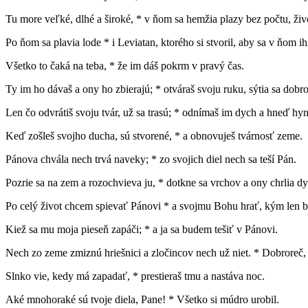
Tu more veľké, dlhé a široké, * v ňom sa hemžia plazy bez počtu, ži
Po ňom sa plavia lode * i Leviatan, ktorého si stvoril, aby sa v ňom ih
Všetko to čaká na teba, * že im dáš pokrm v pravý čas.
Ty im ho dávaš a ony ho zbierajú; * otváraš svoju ruku, sýtia sa dobr
Len čo odvrátiš svoju tvár, už sa trasú; * odnímaš im dych a hneď hyn
Keď zošleš svojho ducha, sú stvorené, * a obnovuješ tvárnosť zeme.
Pánova chvála nech trvá naveky; * zo svojich diel nech sa teší Pán.
Pozrie sa na zem a rozochvieva ju, * dotkne sa vrchov a ony chrlia d
Po celý život chcem spievať Pánovi * a svojmu Bohu hrať, kým len 
Kiež sa mu moja pieseň zapáči; * a ja sa budem tešiť v Pánovi.
Nech zo zeme zmiznú hriešnici a zločincov nech už niet. * Dobroreč,
Slnko vie, kedy má zapadať, * prestieraš tmu a nastáva noc.
Aké mnohoraké sú tvoje diela, Pane! * Všetko si múdro urobil.