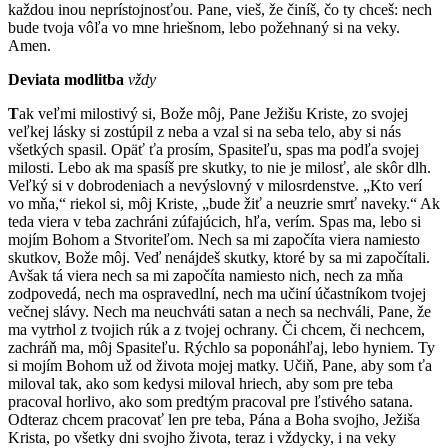
každou inou neprístojnosťou. Pane, vieš, že činíš, čo ty chceš: nech
bude tvoja vôľa vo mne hriešnom, lebo požehnaný si na veky.
Amen.
Deviata modlitba
vždy
T
ak veľmi milostivý si, Bože môj, Pane Ježišu Kriste, zo svojej
veľkej lásky si zostúpil z neba a vzal si na seba telo, aby si nás
všetkých spasil. Opäť ťa prosím, Spasiteľu, spas ma podľa svojej
milosti. Lebo ak ma spasíš pre skutky, to nie je milosť, ale skôr dlh.
Veľký si v dobrodeniach a nevýslovný v milosrdenstve. „Kto verí
vo mňa,“ riekol si, môj Kriste, „bude žiť a neuzrie smrť naveky.“ Ak
teda viera v teba zachráni zúfajúcich, hľa, verím. Spas ma, lebo si
mojím Bohom a Stvoriteľom. Nech sa mi započíta viera namiesto
skutkov, Bože môj. Veď nenájdeš skutky, ktoré by sa mi započítali.
Avšak tá viera nech sa mi započíta namiesto nich, nech za mňa
zodpovedá, nech ma ospravedlní, nech ma učiní účastníkom tvojej
večnej slávy. Nech ma neuchváti satan a nech sa nechváli, Pane, že
ma vytrhol z tvojich rúk a z tvojej ochrany. Či chcem, či nechcem,
zachráň ma, môj Spasiteľu. Rýchlo sa poponáhľaj, lebo hyniem. Ty
si mojím Bohom už od života mojej matky. Učiň, Pane, aby som ťa
miloval tak, ako som kedysi miloval hriech, aby som pre teba
pracoval horlivo, ako som predtým pracoval pre ľstivého satana.
Odteraz chcem pracovať len pre teba, Pána a Boha svojho, Ježiša
Krista, po všetky dni svojho života, teraz i vždycky, i na veky