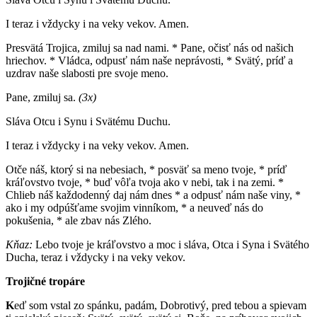
I teraz i vždycky i na veky vekov. Amen.
Presvätá Trojica, zmiluj sa nad nami. * Pane, očisť nás od našich
hriechov. * Vládca, odpusť nám naše neprávosti, * Svätý, príď a
uzdrav naše slabosti pre svoje meno.
Pane, zmiluj sa.
(3x)
Sláva Otcu i Synu i Svätému Duchu.
I teraz i vždycky i na veky vekov. Amen.
Otče náš, ktorý si na nebesiach, * posväť sa meno tvoje, * príď
kráľovstvo tvoje, * buď vôľa tvoja ako v nebi, tak i na zemi. *
Chlieb náš každodenný daj nám dnes * a odpusť nám naše viny, *
ako i my odpúšťame svojim vinníkom, * a neuveď nás do
pokušenia, * ale zbav nás Zlého.
Kňaz:
Lebo tvoje je kráľovstvo a moc i sláva, Otca i Syna i Svätého
Ducha, teraz i vždycky i na veky vekov.
Trojičné tropáre
K
eď som vstal zo spánku, padám, Dobrotivý, pred tebou a spievam