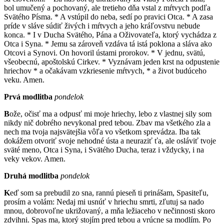
bol umučený a pochovaný, ale tretieho dňa vstal z mŕtvych podľa
Svätého Písma. * A vstúpil do neba, sedí po pravici Otca. * A zasa
príde v sláve súdiť živých i mŕtvych a jeho kráľovstvu nebude
konca. * I v Ducha Svätého, Pána a Oživovateľa, ktorý vychádza z
Otca i Syna. * Jemu sa zároveň vzdáva tá istá poklona a sláva ako
Otcovi a Synovi. On hovoril ústami prorokov. * V jednu, svätú,
všeobecnú, apoštolskú Cirkev. * Vyznávam jeden krst na odpustenie
hriechov * a očakávam vzkriesenie mŕtvych, * a život budúceho
veku. Amen.
Prvá modlitba
pondelok
B
ože, očisť ma a odpusť mi moje hriechy, lebo z vlastnej sily som
nikdy nič dobrého nevykonal pred tebou. Zbav ma všetkého zla a
nech ma tvoja najsvätejšia vôľa vo všetkom sprevádza. Iba tak
dokážem otvoriť svoje nehodné ústa a neuraziť ťa, ale osláviť tvoje
sväté meno, Otca i Syna, i Svätého Ducha, teraz i vždycky, i na
veky vekov. Amen.
Druhá modlitba
pondelok
K
eď som sa prebudil zo sna, rannú pieseň ti prinášam, Spasiteľu,
prosím a volám: Nedaj mi usnúť v hriechu smrti, zľutuj sa nado
mnou, dobrovoľne ukrižovaný, a mňa ležiaceho v nečinnosti skoro
zdvihni. Spas ma, ktorý stojím pred tebou a vrúcne sa modlím. Po