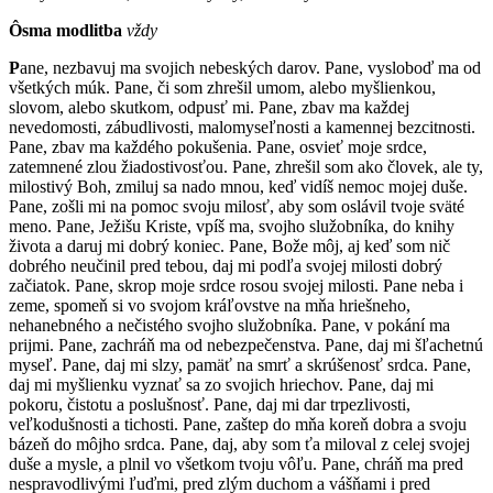
Ôsma modlitba
vždy
P
ane, nezbavuj ma svojich nebeských darov. Pane, vysloboď ma od
všetkých múk. Pane, či som zhrešil umom, alebo myšlienkou,
slovom, alebo skutkom, odpusť mi. Pane, zbav ma každej
nevedomosti, zábudlivosti, malomyseľnosti a kamennej bezcitnosti.
Pane, zbav ma každého pokušenia. Pane, osvieť moje srdce,
zatemnené zlou žiadostivosťou. Pane, zhrešil som ako človek, ale ty,
milostivý Boh, zmiluj sa nado mnou, keď vidíš nemoc mojej duše.
Pane, zošli mi na pomoc svoju milosť, aby som oslávil tvoje sväté
meno. Pane, Ježišu Kriste, vpíš ma, svojho služobníka, do knihy
života a daruj mi dobrý koniec. Pane, Bože môj, aj keď som nič
dobrého neučinil pred tebou, daj mi podľa svojej milosti dobrý
začiatok. Pane, skrop moje srdce rosou svojej milosti. Pane neba i
zeme, spomeň si vo svojom kráľovstve na mňa hriešneho,
nehanebného a nečistého svojho služobníka. Pane, v pokání ma
prijmi. Pane, zachráň ma od nebezpečenstva. Pane, daj mi šľachetnú
myseľ. Pane, daj mi slzy, pamäť na smrť a skrúšenosť srdca. Pane,
daj mi myšlienku vyznať sa zo svojich hriechov. Pane, daj mi
pokoru, čistotu a poslušnosť. Pane, daj mi dar trpezlivosti,
veľkodušnosti a tichosti. Pane, zaštep do mňa koreň dobra a svoju
bázeň do môjho srdca. Pane, daj, aby som ťa miloval z celej svojej
duše a mysle, a plnil vo všetkom tvoju vôľu. Pane, chráň ma pred
nespravodlivými ľuďmi, pred zlým duchom a vášňami i pred