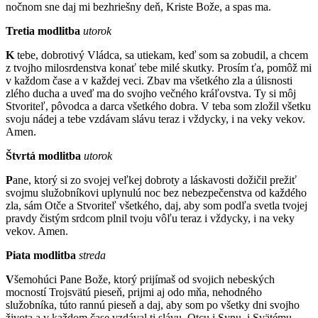
nočnom sne daj mi bezhriešny deň, Kriste Bože, a spas ma.
Tretia modlitba
utorok
K
tebe, dobrotivý Vládca, sa utiekam, keď som sa zobudil, a chcem
z tvojho milosrdenstva konať tebe milé skutky. Prosím ťa, pomôž mi
v každom čase a v každej veci. Zbav ma všetkého zla a úlisnosti
zlého ducha a uveď ma do svojho večného kráľovstva. Ty si môj
Stvoriteľ, pôvodca a darca všetkého dobra. V teba som zložil všetku
svoju nádej a tebe vzdávam slávu teraz i vždycky, i na veky vekov.
Amen.
Štvrtá modlitba
utorok
P
ane, ktorý si zo svojej veľkej dobroty a láskavosti dožičil prežiť
svojmu služobníkovi uplynulú noc bez nebezpečenstva od každého
zla, sám Otče a Stvoriteľ všetkého, daj, aby som podľa svetla tvojej
pravdy čistým srdcom plnil tvoju vôľu teraz i vždycky, i na veky
vekov. Amen.
Piata modlitba
streda
V
šemohúci Pane Bože, ktorý prijímaš od svojich nebeských
mocností Trojsvätú pieseň, prijmi aj odo mňa, nehodného
služobníka, túto rannú pieseň a daj, aby som po všetky dni svojho
života a v každom čase vzdával ti slávu, Otcu i Synu, i Svätému