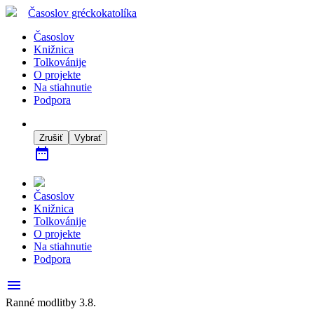
Časoslov
gréckokatolíka
Časoslov
Knižnica
Tolkovánije
O projekte
Na stiahnutie
Podpora
Zrušiť
Vybrať
date_range
Časoslov
Knižnica
Tolkovánije
O projekte
Na stiahnutie
Podpora
menu
Ranné modlitby 3.8.