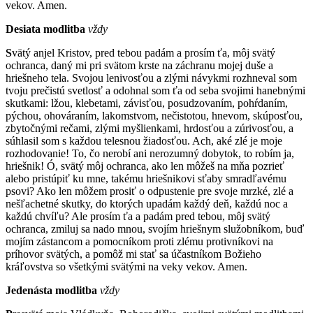
vekov. Amen.
Desiata modlitba
vždy
S
vätý anjel Kristov, pred tebou padám a prosím ťa, môj svätý
ochranca, daný mi pri svätom krste na záchranu mojej duše a
hriešneho tela. Svojou lenivosťou a zlými návykmi rozhneval som
tvoju prečistú svetlosť a odohnal som ťa od seba svojimi hanebnými
skutkami: lžou, klebetami, závisťou, posudzovaním, pohŕdaním,
pýchou, ohováraním, lakomstvom, nečistotou, hnevom, skúposťou,
zbytočnými rečami, zlými myšlienkami, hrdosťou a zúrivosťou, a
súhlasil som s každou telesnou žiadosťou. Ach, aké zlé je moje
rozhodovanie! To, čo nerobí ani nerozumný dobytok, to robím ja,
hriešnik! Ó, svätý môj ochranca, ako len môžeš na mňa pozrieť
alebo pristúpiť ku mne, takému hriešnikovi sťaby smradľavému
psovi? Ako len môžem prosiť o odpustenie pre svoje mrzké, zlé a
nešľachetné skutky, do ktorých upadám každý deň, každú noc a
každú chvíľu? Ale prosím ťa a padám pred tebou, môj svätý
ochranca, zmiluj sa nado mnou, svojím hriešnym služobníkom, buď
mojím zástancom a pomocníkom proti zlému protivníkovi na
príhovor svätých, a pomôž mi stať sa účastníkom Božieho
kráľovstva so všetkými svätými na veky vekov. Amen.
Jedenásta modlitba
vždy