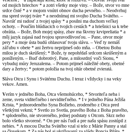
od mojich hriechov * a zotri všetky moje viny. – Bože, stvor vo mne
srdce čisté * a v mojom vnútri obnov ducha pevného. – Neodvrhuj
ma spred svojej tváre * a neodnímaj mi svojho Ducha Svätého. –
Navráť mi radosť z tvojej spásy * a posilni ma duchom veľkej
ochoty. – Poučím blúdiacich o tvojich cestách * a hriešnici sa k tebe
obrátia. – Bože, Boh mojej spásy, zbav ma škvrny krvipreliatia * a
môj jazyk zajasá nad tvojou spravodlivosťou. – Pane, otvor moje
pery * a moje ústa budú ohlasovať tvoju slávu. – Veď ty nemáš
záľubu v obete * ani žertvu neprijmeš odo mňa. – Obetou Bohu
milou je duch skrúšený; * Bože, ty nepohŕdaš srdcom skrúšeným a
poníženým. – Buď dobrotivý, Pane, a milosrdný voči Sionu, *
vybuduj múry Jeruzalema. – Potom prijmeš náležité obety, obetné
dary a žertvy; * potom položia na tvoj oltár obetné zvieratá.
S
láva Otcu i Synu i Svätému Duchu. I teraz i vždycky i na veky
vekov. Amen.
V
erím v jedného Boha, Otca všemohúceho, * Stvoriteľa neba i
zeme, sveta viditeľného i neviditeľného. * I v jedného Pána Ježiša
Krista, * jednorodeného Syna Božieho, zrodeného z Otca pred
všetkými vekmi; * Svetlo zo Svetla, pravého Boha z Boha pravého,
* splodeného, nie stvoreného, jednej podstaty s Otcom. Skrz neho
bolo všetko stvorené. * On pre nás ľudí a pre našu spásu zostúpil z
nebies. * A mocou Ducha Svätého vzal si telo z Márie Panny a stal
sa človekom. * Za nás bol aj ukrižovaný za vlády Poncia Piláta, *