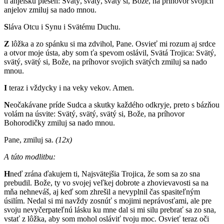
ti anjelskú pieseň: Svätý, svätý, svätý si, Bože, na príhovor svojich
anjelov zmiluj sa nado mnou.
S
láva Otcu i Synu i Svätému Duchu.
Z
lôžka a zo spánku si ma zdvihol, Pane. Osvieť mi rozum aj srdce
a otvor moje ústa, aby som ťa spevom oslávil, Svätá Trojica: Svätý,
svätý, svätý si, Bože, na príhovor svojich svätých zmiluj sa nado
mnou.
I
teraz i vždycky i na veky vekov. Amen.
N
eočakávane príde Sudca a skutky každého odkryje, preto s bázňou
volám na úsvite: Svätý, svätý, svätý si, Bože, na príhovor
Bohorodičky zmiluj sa nado mnou.
Pane, zmiluj sa.
(12x)
A túto modlitbu:
H
neď zrána ďakujem ti, Najsvätejšia Trojica, že som sa zo sna
prebudil. Bože, ty vo svojej veľkej dobrote a zhovievavosti sa na
mňa nehneváš, aj keď som zhrešil a nevyplnil čas spasiteľným
úsilím. Nedal si mi navždy zosnúť s mojimi neprávosťami, ale pre
svoju nevyčerpateľnú lásku ku mne dal si mi silu prebrať sa zo sna,
vstať z lôžka, aby som mohol osláviť tvoju moc. Osvieť teraz oči