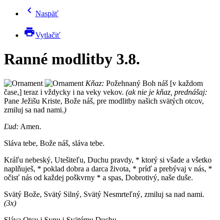
chevron_left
Naspäť
print
Vytlačiť
Ranné modlitby 3.8.
Kňaz:
Požehnaný Boh náš [v každom
čase,] teraz i vždycky i na veky vekov.
(ak nie je kňaz, prednášaj:
Pane Ježišu Kriste, Bože náš, pre modlitby našich svätých otcov,
zmiluj sa nad nami.
)
Ľud:
Amen.
Sláva tebe, Bože náš, sláva tebe.
Kráľu nebeský, Utešiteľu, Duchu pravdy, * ktorý si všade a všetko
naplňuješ, * poklad dobra a darca života, * príď a prebývaj v nás, *
očisť nás od každej poškvrny * a spas, Dobrotivý, naše duše.
Svätý Bože, Svätý Silný, Svätý Nesmrteľný, zmiluj sa nad nami.
(3x)
Sláva Otcu i Synu i Svätému Duchu.