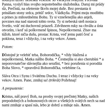
Panna, vyslyš hlas svojho nepotrebného služobníka. Daruj mi prúdy
sĺz, Prečistá, na ošetrenie škvŕn mojej duše. Bez prestania ti
prinášam stony srdca, pritúľ srdce, Vládkyňa. Prijmi moju modlitbu
a prines ju milosrdnému Bohu. Ty si vznešenejšia ako anjeli,
povznes ma nad starosti tohto sveta. Ty si nebeská sieň nosiaca
Svetlo, vráť mi duchovnú priazeň. Zdvihnem ruky na chválu a ústa
otvorím, i keď sú poškvrnené špinou, Nepoškvrnená. Zbav ma
túžob, ktoré ničia dušu, prosiac Krista, veď jemu patrí česť a
poklona, teraz i vždycky, i na veky vekov. Amen.
Potom:
D
ôstojné je velebiť teba, Bohorodička, * vždy blažená a
nepoškvrnená, Matka nášho Boha. * Čestnejšia si ako cherubíni * a
neporovnateľne slávnejšia ako serafíni, * bez porušenia si porodila
Boha Slovo, * opravdivá Bohorodička, velebíme ťa.
Sláva Otcu i Synu i Svätému Duchu. I teraz i vždycky i na veky
vekov. Amen. Pane, zmiluj sa!
(trikrát)
Požehnaj!
A prepustenie:
K
ristus, náš pravý Boh, na prosby svojej prečistej Matky, našich
prepodobných a bohonosných otcov a všetkých svätých nech sa nad
nami zmiluje a spasí nás, lebo je dobrý a miluje nás.
A
men.