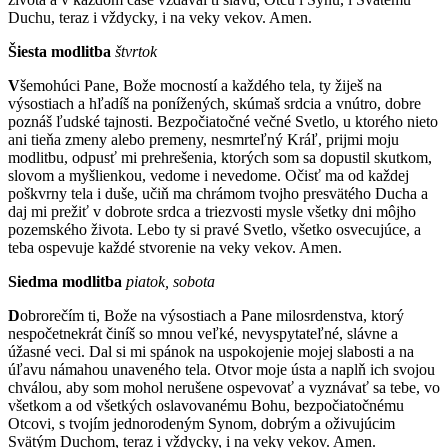
Duchu, teraz i vždycky, i na veky vekov. Amen.
Šiesta modlitba
štvrtok
V
šemohúci Pane, Bože mocností a každého tela, ty žiješ na
výsostiach a hľadíš na ponížených, skúmaš srdcia a vnútro, dobre
poznáš ľudské tajnosti. Bezpočiatočné večné Svetlo, u ktorého nieto
ani tieňa zmeny alebo premeny, nesmrteľný Kráľ, prijmi moju
modlitbu, odpusť mi prehrešenia, ktorých som sa dopustil skutkom,
slovom a myšlienkou, vedome i nevedome. Očisť ma od každej
poškvrny tela i duše, učiň ma chrámom tvojho presvätého Ducha a
daj mi prežiť v dobrote srdca a triezvosti mysle všetky dni môjho
pozemského života. Lebo ty si pravé Svetlo, všetko osvecujúce, a
teba ospevuje každé stvorenie na veky vekov. Amen.
Siedma modlitba
piatok, sobota
D
obrorečím ti, Bože na výsostiach a Pane milosrdenstva, ktorý
nespočetnekrát činíš so mnou veľké, nevyspytateľné, slávne a
úžasné veci. Dal si mi spánok na uspokojenie mojej slabosti a na
úľavu námahou unaveného tela. Otvor moje ústa a naplň ich svojou
chválou, aby som mohol nerušene ospevovať a vyznávať sa tebe, vo
všetkom a od všetkých oslavovanému Bohu, bezpočiatočnému
Otcovi, s tvojím jednorodeným Synom, dobrým a oživujúcim
Svätým Duchom, teraz i vždycky, i na veky vekov. Amen.