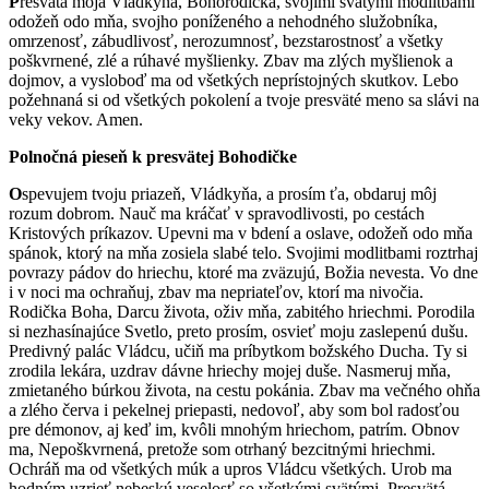
P
resvätá moja Vládkyňa, Bohorodička, svojimi svätými modlitbami
odožeň odo mňa, svojho poníženého a nehodného služobníka,
omrzenosť, zábudlivosť, nerozumnosť, bezstarostnosť a všetky
poškvrnené, zlé a rúhavé myšlienky. Zbav ma zlých myšlienok a
dojmov, a vysloboď ma od všetkých neprístojných skutkov. Lebo
požehnaná si od všetkých pokolení a tvoje presväté meno sa slávi na
veky vekov. Amen.
Polnočná pieseň k presvätej Bohodičke
O
spevujem tvoju priazeň, Vládkyňa, a prosím ťa, obdaruj môj
rozum dobrom. Nauč ma kráčať v spravodlivosti, po cestách
Kristových príkazov. Upevni ma v bdení a oslave, odožeň odo mňa
spánok, ktorý na mňa zosiela slabé telo. Svojimi modlitbami roztrhaj
povrazy pádov do hriechu, ktoré ma zväzujú, Božia nevesta. Vo dne
i v noci ma ochraňuj, zbav ma nepriateľov, ktorí ma nivočia.
Rodička Boha, Darcu života, oživ mňa, zabitého hriechmi. Porodila
si nezhasínajúce Svetlo, preto prosím, osvieť moju zaslepenú dušu.
Predivný palác Vládcu, učiň ma príbytkom božského Ducha. Ty si
zrodila lekára, uzdrav dávne hriechy mojej duše. Nasmeruj mňa,
zmietaného búrkou života, na cestu pokánia. Zbav ma večného ohňa
a zlého červa i pekelnej priepasti, nedovoľ, aby som bol radosťou
pre démonov, aj keď im, kvôli mnohým hriechom, patrím. Obnov
ma, Nepoškvrnená, pretože som otrhaný bezcitnými hriechmi.
Ochráň ma od všetkých múk a upros Vládcu všetkých. Urob ma
hodným uzrieť nebeskú veselosť so všetkými svätými. Presvätá