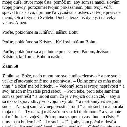
mojej duše, otvor moje ústa, pomôž mi, aby som sa naučil slovám
tvojej pravdy, porozumel tvojim prikázaniam, plnil tvoju vôľu,
spieval ti na slávu, úprimne ťa vyznával a oslavoval tvoje presväté
meno, Otca i Syna, i Svätého Ducha, teraz i vždycky, i na veky
vekov. Amen.
Poďte, pokloňme sa Kráľovi, nášmu Bohu.
Poďte, pokloňme sa Kristovi, Kráľovi, nášmu Bohu.
Poďte, pokloňme sa a padnime pred samým Pánom, Ježišom
Kristom, kráľom a Bohom naším.
Žalm 50
Z
miluj sa, Bože, nado mnou pre svoje milosrdenstvo * a pre svoje
veľké zľutovanie znič moju neprávosť. – Úplne zmy zo mňa moju
vinu * a očisť ma od hriechu. – Vedomý som si svojej neprávosti * a
svoj hriech mám stále pred sebou. – Proti tebe, proti tebe samému
som sa prehrešil * a urobil som, čo je v tvojich očiach zlé, – aby si
sa ukázal spravodlivý vo svojom výroku * a nestranný vo svojom
súde. – Naozaj som sa v neprávosti narodil * a hriešneho ma počala
moja mať. – Ty naozaj máš záľubu v srdci úprimnom * a v samote
mi múdrosť zjavuješ. – Pokrop ma yzopom a zasa budem čistý; *
umy ma a budem belší ako sneh. – Daj, aby som počul radosť a
veselosť, * a zaplesajú kosti, ktoré si rozdrvil. – Odvráť svoju tvár