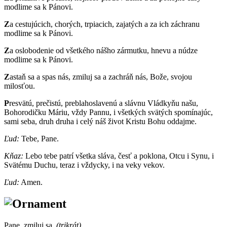
modlime sa k Pánovi.
Z
a cestujúcich, chorých, trpiacich, zajatých a za ich záchranu
modlime sa k Pánovi.
Z
a oslobodenie od všetkého nášho zármutku, hnevu a núdze
modlime sa k Pánovi.
Z
astaň sa a spas nás, zmiluj sa a zachráň nás, Bože, svojou
milosťou.
P
resvätú, prečistú, preblahoslavenú a slávnu Vládkyňu našu,
Bohorodičku Máriu, vždy Pannu, i všetkých svätých spomínajúc,
sami seba, druh druha i celý náš život Kristu Bohu oddajme.
Ľud:
Tebe, Pane.
Kňaz:
Lebo tebe patrí všetka sláva, česť a poklona, Otcu i Synu, i
Svätému Duchu, teraz i vždycky, i na veky vekov.
Ľud:
Amen.
Pane, zmiluj sa.
(trikrát)