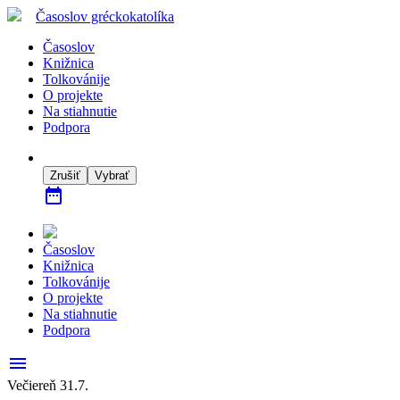
Časoslov
gréckokatolíka
Časoslov
Knižnica
Tolkovánije
O projekte
Na stiahnutie
Podpora
Zrušiť
Vybrať
date_range
Časoslov
Knižnica
Tolkovánije
O projekte
Na stiahnutie
Podpora
menu
Večiereň 31.7.