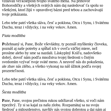
vzdávali veľkoleposti tvojho svätého mena. Na príhovor
Bohorodičky a všetkých svätých nám daj nasledovať ťa spolu so
všetkými, ktorí žijú v opravdivej bázni pred tebou a zachovávajú
tvoje prikázania.
Lebo tebe patrí všetka sláva, česť a poklona, Otcu i Synu, i Svätému
Duchu, teraz i vždycky, i na veky vekov. Amen.
Piata modlitba
P
ožehnaný si, Pane, Bože vševládny, ty poznáš myšlienky človeka,
poznáš aj naše potreby a spĺňaš ich v oveľa väčšej miere, než
prosíme alebo by sme sa nazdali. Láskyplný Kráľu, nadovšetko
dobrý, dovoľ nám podľa množstva tvojej štedrosti s čistým
svedomím vzývať tvoje sväté meno. A neuveď nás do pokušenia,
ale zbav nás zlého, a všetko vykonaj na náš úžitok podľa svojej
prozreteľnosti.
Lebo tebe patrí všetka sláva, česť a poklona, Otcu i Synu, i Svätému
Duchu, teraz i vždycky, i na veky vekov. Amen.
Šiesta modlitba
P
ane, Pane, svojou prečistou rukou udržiavaš všetko, si voči nám
trpezlivý. Ty si sa kajal za našu zlobu. Rozpamätaj sa na svoju
štedrosť a milosrdenstvo, navštív nás svojou dobrotou a daj nám aj