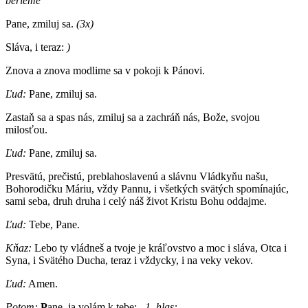
berieme
Pane, zmiluj sa.
(3x)
Sláva, i teraz:
)
Znova a znova modlime sa v pokoji k Pánovi.
Ľud:
Pane, zmiluj sa.
Zastaň sa a spas nás, zmiluj sa a zachráň nás, Bože, svojou
milosťou.
Ľud:
Pane, zmiluj sa.
Presvätú, prečistú, preblahoslavenú a slávnu Vládkyňu našu,
Bohorodičku Máriu, vždy Pannu, i všetkých svätých spomínajúc,
sami seba, druh druha i celý náš život Kristu Bohu oddajme.
Ľud:
Tebe, Pane.
Kňaz:
Lebo ty vládneš a tvoje je kráľovstvo a moc i sláva, Otca i
Syna, i Svätého Ducha, teraz i vždycky, i na veky vekov.
Ľud:
Amen.
Potom:
P
ane, ja volám k tebe:
, 1. hlas: