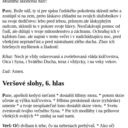
Modlitba sklonenia hláv:
P
ane, Bože náš, ty si pre spásu ľudského pokolenia sklonil nebo a
zostúpil si na zem, preto láskavo zhliadni na svojich služobníkov i
na svoje dedičstvo: lebo pred tebou, prísnym ale láskyplným
sudcom, sklonili tu v pokore svoje hlavy. Neočakávajú pomoc od
ľudí, ale dúfajú v tvoje milosrdenstvo a záchranu. Ochraňuj ich v
každom čase, ale najmä v tento večer i v nadchádzajúcu noc, pred
všetkými nepriateľmi a pred nástrahami zlého ducha. Zbav ich
hriešnych myšlienok a žiadostí:
Kňaz:
Nech je vždy oslavovaná a zvelebovaná vláda kráľovstva,
Otca i Syna, i Svätého Ducha, teraz i vždycky, i na veky vekov.
Ľud:
Amen.
Veršové slohy, 6. hlas
P
ane, apoštoli kedysi sieťami * dosiahli hlbiny mora, * potom skrze
učenie aj výšku kráľovstva. * Hlbinu preskúmali skrze (rybárske)
umenie * a tvoje neopísateľné lono dosiahli skrze vieru. * Svetu
zvestovali tvojho večného Syna. * Pre ich modlitby i na príhovor
všetkých svätých ** zmiluj sa nad nami.
Verš:
O
či dvíham k tebe, čo na nebesiach prebývaš. * Ako oči