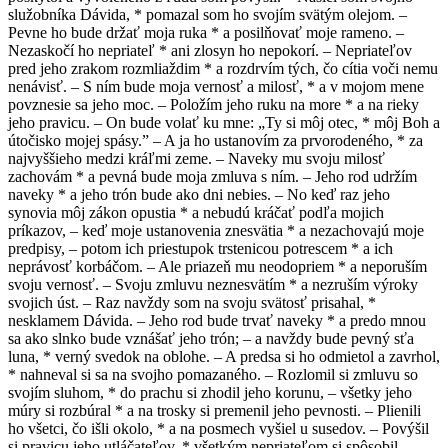
služobníka Dávida, * pomazal som ho svojím svätým olejom. –
Pevne ho bude držať moja ruka * a posilňovať moje rameno. –
Nezaskočí ho nepriateľ * ani zlosyn ho nepokorí. – Nepriateľov
pred jeho zrakom rozmliaždim * a rozdrvím tých, čo cítia voči nemu
nenávisť. – S ním bude moja vernosť a milosť, * a v mojom mene
povznesie sa jeho moc. – Položím jeho ruku na more * a na rieky
jeho pravicu. – On bude volať ku mne: „Ty si môj otec, * môj Boh a
útočisko mojej spásy.” – A ja ho ustanovím za prvorodeného, * za
najvyššieho medzi kráľmi zeme. – Naveky mu svoju milosť
zachovám * a pevná bude moja zmluva s ním. – Jeho rod udržím
naveky * a jeho trón bude ako dni nebies. – No keď raz jeho
synovia môj zákon opustia * a nebudú kráčať podľa mojich
príkazov, – keď moje ustanovenia znesvätia * a nezachovajú moje
predpisy, – potom ich priestupok trstenicou potrescem * a ich
neprávosť korbáčom. – Ale priazeň mu neodopriem * a neporuším
svoju vernosť. – Svoju zmluvu neznesvätím * a nezruším výroky
svojich úst. – Raz navždy som na svoju svätosť prisahal, *
nesklamem Dávida. – Jeho rod bude trvať naveky * a predo mnou
sa ako slnko bude vznášať jeho trón; – a navždy bude pevný sťa
luna, * verný svedok na oblohe. – A predsa si ho odmietol a zavrhol,
* nahneval si sa na svojho pomazaného. – Rozlomil si zmluvu so
svojím sluhom, * do prachu si zhodil jeho korunu, – všetky jeho
múry si rozbúral * a na trosky si premenil jeho pevnosti. – Plienili
ho všetci, čo išli okolo, * a na posmech vyšiel u susedov. – Povýšil
si pravicu jeho utláčateľov, * všetkým nepriateľom si spôsobil