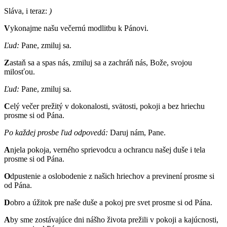
Sláva, i teraz:
)
V
ykonajme našu večernú modlitbu k Pánovi.
Ľud:
Pane, zmiluj sa.
Z
astaň sa a spas nás, zmiluj sa a zachráň nás, Bože, svojou
milosťou.
Ľud:
Pane, zmiluj sa.
C
elý večer prežitý v dokonalosti, svätosti, pokoji a bez hriechu
prosme si od Pána.
Po každej prosbe ľud odpovedá:
Daruj nám, Pane.
A
njela pokoja, verného sprievodcu a ochrancu našej duše i tela
prosme si od Pána.
O
dpustenie a oslobodenie z našich hriechov a previnení prosme si
od Pána.
D
obro a úžitok pre naše duše a pokoj pre svet prosme si od Pána.
A
by sme zostávajúce dni nášho života prežili v pokoji a kajúcnosti,