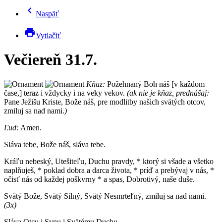
chevron_left
Naspäť
print
Vytlačiť
Večiereň 31.7.
Kňaz:
Požehnaný Boh náš [v každom
čase,] teraz i vždycky i na veky vekov.
(ak nie je kňaz, prednášaj:
Pane Ježišu Kriste, Bože náš, pre modlitby našich svätých otcov,
zmiluj sa nad nami.
)
Ľud:
Amen.
Sláva tebe, Bože náš, sláva tebe.
Kráľu nebeský, Utešiteľu, Duchu pravdy, * ktorý si všade a všetko
naplňuješ, * poklad dobra a darca života, * príď a prebývaj v nás, *
očisť nás od každej poškvrny * a spas, Dobrotivý, naše duše.
Svätý Bože, Svätý Silný, Svätý Nesmrteľný, zmiluj sa nad nami.
(3x)
Sláva Otcu i Synu i Svätému Duchu.