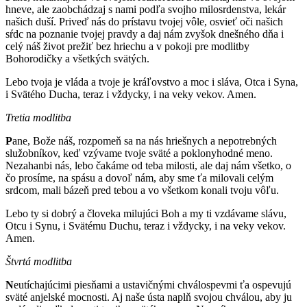
hneve, ale zaobchádzaj s nami podľa svojho milosrdenstva, lekár
našich duší. Priveď nás do prístavu tvojej vôle, osvieť oči našich
sŕdc na poznanie tvojej pravdy a daj nám zvyšok dnešného dňa i
celý náš život prežiť bez hriechu a v pokoji pre modlitby
Bohorodičky a všetkých svätých.
Lebo tvoja je vláda a tvoje je kráľovstvo a moc i sláva, Otca i Syna,
i Svätého Ducha, teraz i vždycky, i na veky vekov. Amen.
Tretia modlitba
P
ane, Bože náš, rozpomeň sa na nás hriešnych a nepotrebných
služobníkov, keď vzývame tvoje sväté a poklonyhodné meno.
Nezahanbi nás, lebo čakáme od teba milosti, ale daj nám všetko, o
čo prosíme, na spásu a dovoľ nám, aby sme ťa milovali celým
srdcom, mali bázeň pred tebou a vo všetkom konali tvoju vôľu.
Lebo ty si dobrý a človeka milujúci Boh a my ti vzdávame slávu,
Otcu i Synu, i Svätému Duchu, teraz i vždycky, i na veky vekov.
Amen.
Štvrtá modlitba
N
eutíchajúcimi piesňami a ustavičnými chválospevmi ťa ospevujú
sväté anjelské mocnosti. Aj naše ústa naplň svojou chválou, aby ju