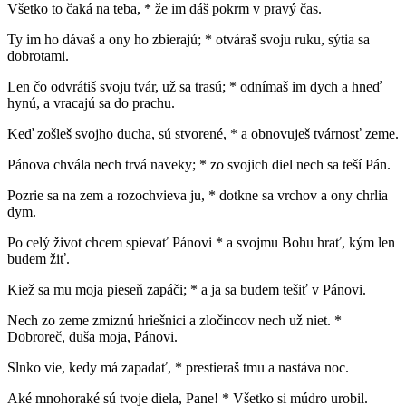
Všetko to čaká na teba, * že im dáš pokrm v pravý čas.
Ty im ho dávaš a ony ho zbierajú; * otváraš svoju ruku, sýtia sa
dobrotami.
Len čo odvrátiš svoju tvár, už sa trasú; * odnímaš im dych a hneď
hynú, a vracajú sa do prachu.
Keď zošleš svojho ducha, sú stvorené, * a obnovuješ tvárnosť zeme.
Pánova chvála nech trvá naveky; * zo svojich diel nech sa teší Pán.
Pozrie sa na zem a rozochvieva ju, * dotkne sa vrchov a ony chrlia
dym.
Po celý život chcem spievať Pánovi * a svojmu Bohu hrať, kým len
budem žiť.
Kiež sa mu moja pieseň zapáči; * a ja sa budem tešiť v Pánovi.
Nech zo zeme zmiznú hriešnici a zločincov nech už niet. *
Dobroreč, duša moja, Pánovi.
Slnko vie, kedy má zapadať, * prestieraš tmu a nastáva noc.
Aké mnohoraké sú tvoje diela, Pane! * Všetko si múdro urobil.