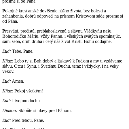
prosme si od Pána.
P
okojné kresťanské dovŕšenie nášho života, bez bolesti a
zahanbenia, dobrú odpoveď na prísnom Kristovom súde prosme si
od Pána.
P
resvätú, prečistú, preblahoslavenú a slávnu Vládkyňu našu,
Bohorodičku Máriu, vždy Pannu, i všetkých svätých spomínajúc,
sami seba, druh druha i celý náš život Kristu Bohu oddajme.
Ľud:
Tebe, Pane.
Kňaz:
Lebo ty si Boh dobrý a láskavý k ľuďom a my ti vzdávame
slávu, Otcu i Synu, i Svätému Duchu, teraz i vždycky, i na veky
vekov.
Ľud:
Amen.
Kňaz:
Pokoj všetkým!
Ľud:
I tvojmu duchu.
Diakon:
Skloňte si hlavy pred Pánom.
Ľud:
Pred tebou, Pane.