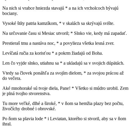
Na nich si vrabce hniezda stavajú * a na ich vrcholcoch bývajú
bociany.
Vysoké štíty patria kamzíkom, * v skalách sa skrývajú svište.
Na určovanie času si Mesiac utvoril; * Slnko vie, kedy má zapadať.
Prestieraš tmu a nastáva noc, * a povylieza všetka lesná zver.
Levíčatá ručia za korisťou * a pokrm žiadajú od Boha.
Len čo vyjde slnko, utiahnu sa * a ukladajú sa v svojich dúpätách.
Vtedy sa človek ponáhľa za svojím dielom, * za svojou prácou až
do večera.
Aké mnohoraké sú tvoje diela, Pane! * Všetko si múdro urobil. Zem
je plná tvojho stvorenstva.
Tu more veľké, dlhé a široké, * v ňom sa hemžia plazy bez počtu,
živočíchy drobné i obrovské.
Po ňom sa plavia lode * i Leviatan, ktorého si stvoril, aby sa v ňom
ihral.