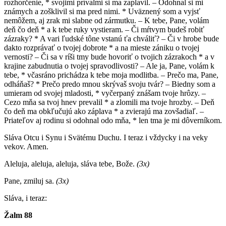
rozhorčenie, * svojimi prívalmi si ma zaplavil. – Odohnal si mi
známych a zošklivil si ma pred nimi. * Uväznený som a vyjsť
nemôžem, aj zrak mi slabne od zármutku. – K tebe, Pane, volám
deň čo deň * a k tebe ruky vystieram. – Či mŕtvym budeš robiť
zázraky? * A vari ľudské tône vstanú ťa chváliť? – Či v hrobe bude
dakto rozprávať o tvojej dobrote * a na mieste zániku o tvojej
vernosti? – Či sa v ríši tmy bude hovoriť o tvojich zázrakoch * a v
krajine zabudnutia o tvojej spravodlivosti? – Ale ja, Pane, volám k
tebe, * včasráno prichádza k tebe moja modlitba. – Prečo ma, Pane,
odháňaš? * Prečo predo mnou skrývaš svoju tvár? – Biedny som a
umieram od svojej mladosti, * vyčerpaný znášam tvoje hrôzy. –
Cezo mňa sa tvoj hnev prevalil * a zlomili ma tvoje hrozby. – Deň
čo deň ma obkľučujú ako záplava * a zvierajú ma zovšadiaľ. –
Priateľov aj rodinu si odohnal odo mňa, * len tma je mi dôverníkom.
Sláva Otcu i Synu i Svätému Duchu. I teraz i vždycky i na veky
vekov. Amen.
Aleluja, aleluja, aleluja, sláva tebe, Bože.
(3x)
Pane, zmiluj sa.
(3x)
Sláva, i teraz:
Žalm 88