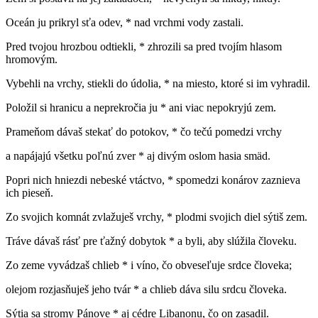
Oceán ju prikryl sťa odev, * nad vrchmi vody zastali.
Pred tvojou hrozbou odtiekli, * zhrozili sa pred tvojím hlasom
hromovým.
Vybehli na vrchy, stiekli do údolia, * na miesto, ktoré si im vyhradil.
Položil si hranicu a neprekročia ju * ani viac nepokryjú zem.
Prameňom dávaš stekať do potokov, * čo tečú pomedzi vrchy
a napájajú všetku poľnú zver * aj divým oslom hasia smäd.
Popri nich hniezdi nebeské vtáctvo, * spomedzi konárov zaznieva
ich pieseň.
Zo svojich komnát zvlažuješ vrchy, * plodmi svojich diel sýtiš zem.
Tráve dávaš rásť pre ťažný dobytok * a byli, aby slúžila človeku.
Zo zeme vyvádzaš chlieb * i víno, čo obveseľuje srdce človeka;
olejom rozjasňuješ jeho tvár * a chlieb dáva silu srdcu človeka.
Sýtia sa stromy Pánove * aj cédre Libanonu, čo on zasadil.