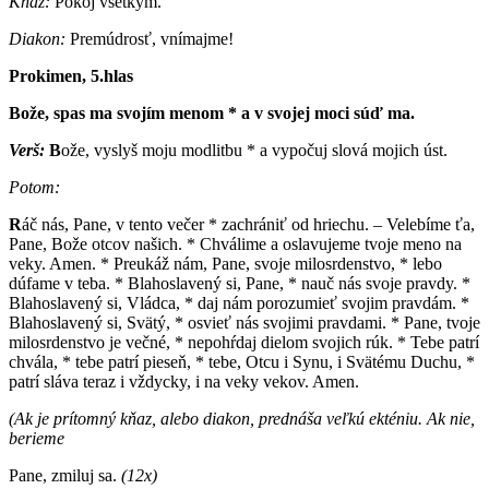
Kňaz:
Pokoj všetkým.
Diakon:
Premúdrosť, vnímajme!
Prokimen, 5.hlas
B
ože, spas ma svojím menom * a v svojej moci súď ma.
Verš:
B
ože, vyslyš moju modlitbu * a vypočuj slová mojich úst.
Potom:
R
áč nás, Pane, v tento večer * zachrániť od hriechu. – Velebíme ťa,
Pane, Bože otcov našich. * Chválime a oslavujeme tvoje meno na
veky. Amen. * Preukáž nám, Pane, svoje milosrdenstvo, * lebo
dúfame v teba. * Blahoslavený si, Pane, * nauč nás svoje pravdy. *
Blahoslavený si, Vládca, * daj nám porozumieť svojim pravdám. *
Blahoslavený si, Svätý, * osvieť nás svojimi pravdami. * Pane, tvoje
milosrdenstvo je večné, * nepohŕdaj dielom svojich rúk. * Tebe patrí
chvála, * tebe patrí pieseň, * tebe, Otcu i Synu, i Svätému Duchu, *
patrí sláva teraz i vždycky, i na veky vekov. Amen.
(Ak je prítomný kňaz, alebo diakon, prednáša veľkú ekténiu. Ak nie,
berieme
Pane, zmiluj sa.
(12x)