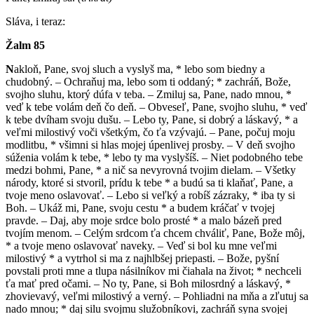
Sláva, i teraz:
Žalm 85
N
akloň, Pane, svoj sluch a vyslyš ma, * lebo som biedny a
chudobný. – Ochraňuj ma, lebo som ti oddaný; * zachráň, Bože,
svojho sluhu, ktorý dúfa v teba. – Zmiluj sa, Pane, nado mnou, *
veď k tebe volám deň čo deň. – Obveseľ, Pane, svojho sluhu, * veď
k tebe dvíham svoju dušu. – Lebo ty, Pane, si dobrý a láskavý, * a
veľmi milostivý voči všetkým, čo ťa vzývajú. – Pane, počuj moju
modlitbu, * všimni si hlas mojej úpenlivej prosby. – V deň svojho
súženia volám k tebe, * lebo ty ma vyslyšíš. – Niet podobného tebe
medzi bohmi, Pane, * a nič sa nevyrovná tvojim dielam. – Všetky
národy, ktoré si stvoril, prídu k tebe * a budú sa ti klaňať, Pane, a
tvoje meno oslavovať. – Lebo si veľký a robíš zázraky, * iba ty si
Boh. – Ukáž mi, Pane, svoju cestu * a budem kráčať v tvojej
pravde. – Daj, aby moje srdce bolo prosté * a malo bázeň pred
tvojím menom. – Celým srdcom ťa chcem chváliť, Pane, Bože môj,
* a tvoje meno oslavovať naveky. – Veď si bol ku mne veľmi
milostivý * a vytrhol si ma z najhlbšej priepasti. – Bože, pyšní
povstali proti mne a tlupa násilníkov mi čiahala na život; * nechceli
ťa mať pred očami. – No ty, Pane, si Boh milosrdný a láskavý, *
zhovievavý, veľmi milostivý a verný. – Pohliadni na mňa a zľutuj sa
nado mnou; * daj silu svojmu služobníkovi, zachráň syna svojej