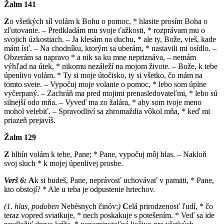
Žalm 141
Z
o všetkých síl volám k Bohu o pomoc, * hlasite prosím Boha o
zľutovanie. – Predkladám mu svoje ťažkosti, * rozprávam mu o
svojich úzkostiach. – Ja klesám na duchu, * ale ty, Bože, vieš, kade
mám ísť. – Na chodníku, ktorým sa uberám, * nastavili mi osídlo. –
Obzerám sa napravo * a nik sa ku mne nepriznáva, – nemám
výhľad na útek, * nikomu nezáleží na mojom živote. – Bože, k tebe
úpenlivo volám. * Ty si moje útočisko, ty si všetko, čo mám na
tomto svete. – Vypočuj moje volanie o pomoc, * lebo som úplne
vyčerpaný. – Zachráň ma pred mojimi prenasledovateľmi, * lebo sú
silnejší odo mňa. – Vyveď ma zo žalára, * aby som tvoje meno
mohol velebiť. – Spravodliví sa zhromaždia vôkol mňa, * keď mi
priazeň prejavíš.
Žalm 129
Z
hlbín volám k tebe, Pane; * Pane, vypočuj môj hlas. – Nakloň
svoj sluch * k mojej úpenlivej prosbe.
Verš 6:
A
k si budeš, Pane, neprávosť uchovávať v pamäti, * Pane,
kto obstojí? * Ale u teba je odpustenie hriechov.
(1. hlas, podoben
N
ebésnych činóv:
)
C
elá prirodzenosť ľudí, * čo
teraz vopred sviatkuje, * nech poskakuje s potešením. * Veď sa ide