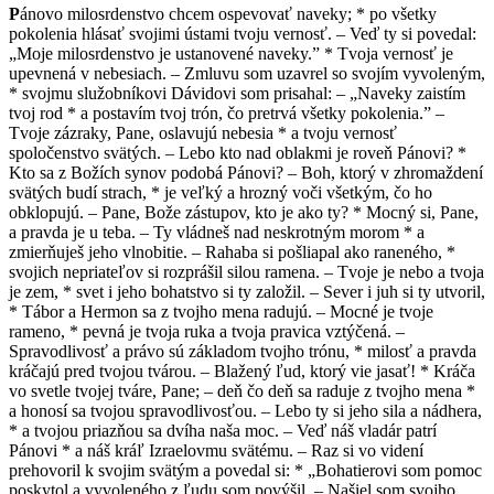
P
ánovo milosrdenstvo chcem ospevovať naveky; * po všetky
pokolenia hlásať svojimi ústami tvoju vernosť. – Veď ty si povedal:
„Moje milosrdenstvo je ustanovené naveky.” * Tvoja vernosť je
upevnená v nebesiach. – Zmluvu som uzavrel so svojím vyvoleným,
* svojmu služobníkovi Dávidovi som prisahal: – „Naveky zaistím
tvoj rod * a postavím tvoj trón, čo pretrvá všetky pokolenia.” –
Tvoje zázraky, Pane, oslavujú nebesia * a tvoju vernosť
spoločenstvo svätých. – Lebo kto nad oblakmi je roveň Pánovi? *
Kto sa z Božích synov podobá Pánovi? – Boh, ktorý v zhromaždení
svätých budí strach, * je veľký a hrozný voči všetkým, čo ho
obklopujú. – Pane, Bože zástupov, kto je ako ty? * Mocný si, Pane,
a pravda je u teba. – Ty vládneš nad neskrotným morom * a
zmierňuješ jeho vlnobitie. – Rahaba si pošliapal ako raneného, *
svojich nepriateľov si rozprášil silou ramena. – Tvoje je nebo a tvoja
je zem, * svet i jeho bohatstvo si ty založil. – Sever i juh si ty utvoril,
* Tábor a Hermon sa z tvojho mena radujú. – Mocné je tvoje
rameno, * pevná je tvoja ruka a tvoja pravica vztýčená. –
Spravodlivosť a právo sú základom tvojho trónu, * milosť a pravda
kráčajú pred tvojou tvárou. – Blažený ľud, ktorý vie jasať! * Kráča
vo svetle tvojej tváre, Pane; – deň čo deň sa raduje z tvojho mena *
a honosí sa tvojou spravodlivosťou. – Lebo ty si jeho sila a nádhera,
* a tvojou priazňou sa dvíha naša moc. – Veď náš vladár patrí
Pánovi * a náš kráľ Izraelovmu svätému. – Raz si vo videní
prehovoril k svojim svätým a povedal si: * „Bohatierovi som pomoc
poskytol a vyvoleného z ľudu som povýšil. – Našiel som svojho