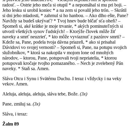
radosť. – Ostrie jeho meča si otupil * a nepomáhal si mu pri boji. –
Jeho lesku si urobil koniec * a na zem si povalil jeho trón. – Skrátil
si dni jeho mladosti, * zahrnul si ho hanbou. – Ako dlho ešte, Pane?
Navždy sa budeš ukrývať? * Tvoj hnev bude blčať sťa oheň? –
Spomeň si, aké krátke je moje trvanie, * akých pominuteľných si
utvoril všetkých synov ľudských! – Ktorýže človek môže žiť
naveky a smrť neuzrieť, * kto môže vyviaznuť z pazúrov smrti? –
Kdeže sa, Pane, podela tvoja dávna priazeň, * ako si prisahal
Dávidovi vo svojej vernosti? – Spomeň si, Pane, na potupu svojich
služobníkov, * ktorá sa nakopila v mojom lone od mnohých
národov, – ktorou, Pane, potupovali tvoji nepriatelia, * ktorou
potupovali kročaje tvojho pomazaného. – Nech je zvelebený Pán
naveky. * Staň sa. Amen.
Sláva Otcu i Synu i Svätému Duchu. I teraz i vždycky i na veky
vekov. Amen.
Aleluja, aleluja, aleluja, sláva tebe, Bože.
(3x)
Pane, zmiluj sa.
(3x)
Sláva, i teraz:
Žalm 89