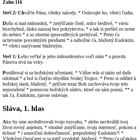
Žalm 116
Verš 2:
Ch
váľte Pána, všetky národy. * Oslavujte ho, všetci ľudia.
D
ušu si mal milosrdnú, * zmýšľanie čisté, srdce bedlivé, * vieru
bezchybnú, lásku naozaj bez pokrytectva, * a tak si prešiel zo zeme
do nebies * a so zbormi spravodlivých prebývaš. * Preto ťa
uctievame posvätnými piesňami * a nábožne ťa, blažený Eudokim,
** všetci nazývame blaženým.
Verš 1:
L
ebo veľké je jeho milosrdenstvo voči nám * a pravda
Pánova trvá na veky.
P
osilňoval si sa božskými učeniami. * Vášne tela si takto od duše
odohnal * a bol si čistým obydlím Svätej Trojice. * Preto si odišiel k
božskej slasti, blažený, * pričom teraz Boh zachováva tvoje telo
neporušené * pomocou božských súdov, ktoré on sám pozná, ** a
tak ťa, Eudokim, zjavne oslavuje.
Sláva, 1. hlas
A
ko by sme neobdivovali tvoju rozvahu, * alebo nechválili tvoj
život rovný anjelom, * vhodné zmýšľanie, tvoju miernosť, pokoru a
tichosť * i ustavičnú dobročinnosť, prepodobný Eudokim?! *
Všetkými čnosťami si sa totiž vyzdobil, blažený. * Preto ťa očakáva