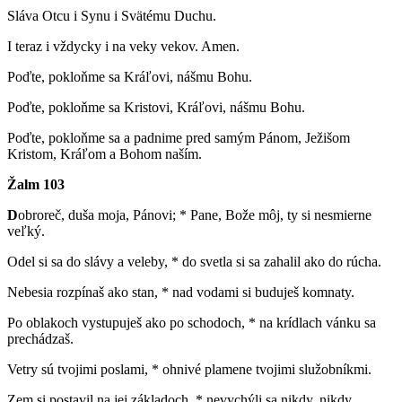
Sláva Otcu i Synu i Svätému Duchu.
I teraz i vždycky i na veky vekov. Amen.
Poďte, pokloňme sa Kráľovi, nášmu Bohu.
Poďte, pokloňme sa Kristovi, Kráľovi, nášmu Bohu.
Poďte, pokloňme sa a padnime pred samým Pánom, Ježišom
Kristom, Kráľom a Bohom naším.
Žalm 103
D
obroreč, duša moja, Pánovi; * Pane, Bože môj, ty si nesmierne
veľký.
Odel si sa do slávy a veleby, * do svetla si sa zahalil ako do rúcha.
Nebesia rozpínaš ako stan, * nad vodami si buduješ komnaty.
Po oblakoch vystupuješ ako po schodoch, * na krídlach vánku sa
prechádzaš.
Vetry sú tvojimi poslami, * ohnivé plamene tvojimi služobníkmi.
Zem si postavil na jej základoch, * nevychýli sa nikdy, nikdy.