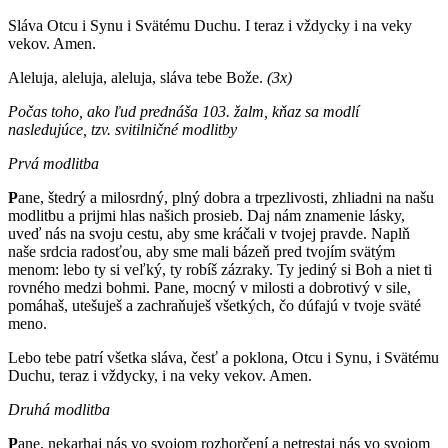
Sláva Otcu i Synu i Svätému Duchu. I teraz i vždycky i na veky
vekov. Amen.
Aleluja, aleluja, aleluja, sláva tebe Bože.
(3x)
Počas toho, ako ľud prednáša 103. žalm, kňaz sa modlí
nasledujúce, tzv. svitilničné modlitby
Prvá modlitba
P
ane, štedrý a milosrdný, plný dobra a trpezlivosti, zhliadni na našu
modlitbu a prijmi hlas našich prosieb. Daj nám znamenie lásky,
uveď nás na svoju cestu, aby sme kráčali v tvojej pravde. Naplň
naše srdcia radosťou, aby sme mali bázeň pred tvojím svätým
menom: lebo ty si veľký, ty robíš zázraky. Ty jediný si Boh a niet ti
rovného medzi bohmi. Pane, mocný v milosti a dobrotivý v sile,
pomáhaš, utešuješ a zachraňuješ všetkých, čo dúfajú v tvoje sväté
meno.
Lebo tebe patrí všetka sláva, česť a poklona, Otcu i Synu, i Svätému
Duchu, teraz i vždycky, i na veky vekov. Amen.
Druhá modlitba
P
ane, nekarhaj nás vo svojom rozhorčení a netrestaj nás vo svojom