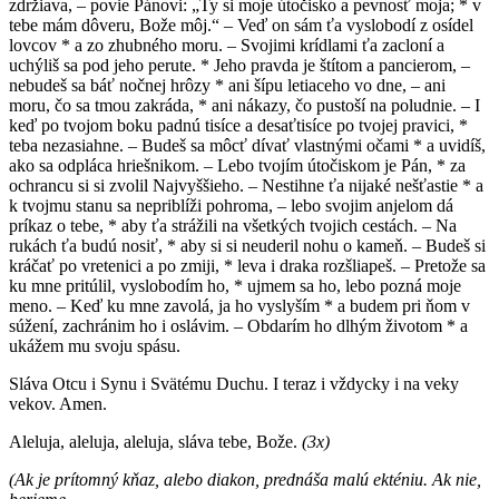
zdržiava, – povie Pánovi: „Ty si moje útočisko a pevnosť moja; * v
tebe mám dôveru, Bože môj.“ – Veď on sám ťa vyslobodí z osídel
lovcov * a zo zhubného moru. – Svojimi krídlami ťa zacloní a
uchýliš sa pod jeho perute. * Jeho pravda je štítom a pancierom, –
nebudeš sa báť nočnej hrôzy * ani šípu letiaceho vo dne, – ani
moru, čo sa tmou zakráda, * ani nákazy, čo pustoší na poludnie. – I
keď po tvojom boku padnú tisíce a desaťtisíce po tvojej pravici, *
teba nezasiahne. – Budeš sa môcť dívať vlastnými očami * a uvidíš,
ako sa odpláca hriešnikom. – Lebo tvojím útočiskom je Pán, * za
ochrancu si si zvolil Najvyššieho. – Nestihne ťa nijaké nešťastie * a
k tvojmu stanu sa nepriblíži pohroma, – lebo svojim anjelom dá
príkaz o tebe, * aby ťa strážili na všetkých tvojich cestách. – Na
rukách ťa budú nosiť, * aby si si neuderil nohu o kameň. – Budeš si
kráčať po vretenici a po zmiji, * leva i draka rozšliapeš. – Pretože sa
ku mne pritúlil, vyslobodím ho, * ujmem sa ho, lebo pozná moje
meno. – Keď ku mne zavolá, ja ho vyslyším * a budem pri ňom v
súžení, zachránim ho i oslávim. – Obdarím ho dlhým životom * a
ukážem mu svoju spásu.
Sláva Otcu i Synu i Svätému Duchu. I teraz i vždycky i na veky
vekov. Amen.
Aleluja, aleluja, aleluja, sláva tebe, Bože.
(3x)
(Ak je prítomný kňaz, alebo diakon, prednáša malú ekténiu. Ak nie,