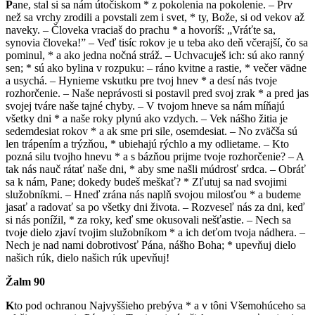
P
ane, stal si sa nám útočiskom * z pokolenia na pokolenie. – Prv
než sa vrchy zrodili a povstali zem i svet, * ty, Bože, si od vekov až
naveky. – Človeka vraciaš do prachu * a hovoríš: „Vráťte sa,
synovia človeka!” – Veď tisíc rokov je u teba ako deň včerajší, čo sa
pominul, * a ako jedna nočná stráž. – Uchvacuješ ich: sú ako ranný
sen; * sú ako bylina v rozpuku: – ráno kvitne a rastie, * večer vädne
a usychá. – Hynieme vskutku pre tvoj hnev * a desí nás tvoje
rozhorčenie. – Naše neprávosti si postavil pred svoj zrak * a pred jas
svojej tváre naše tajné chyby. – V tvojom hneve sa nám míňajú
všetky dni * a naše roky plynú ako vzdych. – Vek nášho žitia je
sedemdesiat rokov * a ak sme pri sile, osemdesiat. – No zväčša sú
len trápením a trýzňou, * ubiehajú rýchlo a my odlietame. – Kto
pozná silu tvojho hnevu * a s bázňou prijme tvoje rozhorčenie? – A
tak nás nauč rátať naše dni, * aby sme našli múdrosť srdca. – Obráť
sa k nám, Pane; dokedy budeš meškať? * Zľutuj sa nad svojimi
služobníkmi. – Hneď zrána nás naplň svojou milosťou * a budeme
jasať a radovať sa po všetky dni života. – Rozveseľ nás za dni, keď
si nás ponížil, * za roky, keď sme okusovali nešťastie. – Nech sa
tvoje dielo zjaví tvojim služobníkom * a ich deťom tvoja nádhera. –
Nech je nad nami dobrotivosť Pána, nášho Boha; * upevňuj dielo
našich rúk, dielo našich rúk upevňuj!
Žalm 90
K
to pod ochranou Najvyššieho prebýva * a v tôni Všemohúceho sa