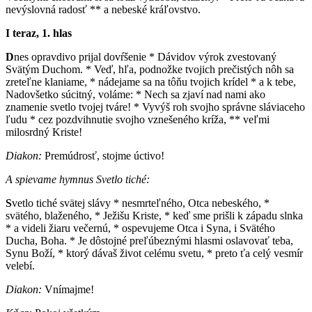
nevýslovná radosť ** a nebeské kráľovstvo.
I teraz, 1. hlas
D
nes opravdivo prijal dovŕšenie * Dávidov výrok zvestovaný
Svätým Duchom. * Veď, hľa, podnožke tvojich prečistých nôh sa
zreteľne klaniame, * nádejame sa na tôňu tvojich krídel * a k tebe,
Nadovšetko súcitný, voláme: * Nech sa zjaví nad nami ako
znamenie svetlo tvojej tváre! * Vyvýš roh svojho správne sláviaceho
ľudu * cez pozdvihnutie svojho vznešeného kríža, ** veľmi
milosrdný Kriste!
Diakon:
Premúdrosť, stojme úctivo!
A spievame hymnus Svetlo tiché:
S
vetlo tiché svätej slávy * nesmrteľného, Otca nebeského, *
svätého, blaženého, * Ježišu Kriste, * keď sme prišli k západu slnka
* a videli žiaru večernú, * ospevujeme Otca i Syna, i Svätého
Ducha, Boha. * Je dôstojné preľúbeznými hlasmi oslavovať teba,
Synu Boží, * ktorý dávaš život celému svetu, * preto ťa celý vesmír
velebí.
Diakon:
Vnímajme!