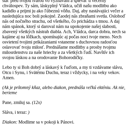
stáť pred tvojou tvárou vo vyznávaní a spievať ti večerný
chválospev. Ty sám, láskyplný Vládca, učiň našu modlitbu ako
kadidlo a prijmi ju ako ľúbeznú vôňu. Daj, aby nastávajúci večer a
nasledujúca noc boli pokojné. Zaodej nás zbraňami svetla. Osloboď
nás od nočného strachu, od všetkého, čo prichádza s tmou. A daj
nám spánok, ktorý si daroval nám na upokojenie našej slabosti,
zbavený všetkých nástrah diabla. Ach, Vládca, darca dobra, nech sa
kajáme aj na lôžkach, spomínajúc aj počas noci tvoje meno. Nech
osvietení tvojimi prikázaniami vstaneme s duchovnou radosťou
oslavovať tvoju milosť. Prednášame modlitby a prosby tvojmu
milosrdenstvu za naše hriechy a za všetkých ľudí. Navštív ich
svojou láskou a na orodovanie Bohorodičky.
Lebo ty si Boh dobrý a láskavý k ľuďom, a my ti vzdávame slávu,
Otcu i Synu, i Svätému Duchu, teraz i vždycky, i na veky vekov.
Amen.
(Ak je prítomný kňaz, alebo diakon, prednáša veľkú ekténiu. Ak nie,
berieme
Pane, zmiluj sa.
(12x)
Sláva, i teraz:
)
Diakon:
Modlime sa v pokoji k Pánovi.