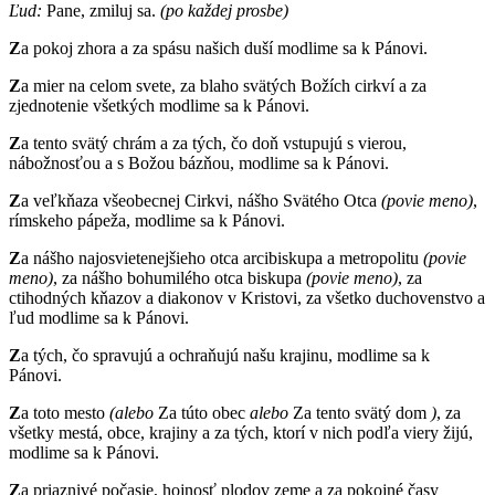
Ľud:
Pane, zmiluj sa.
(po každej prosbe)
Z
a pokoj zhora a za spásu našich duší modlime sa k Pánovi.
Z
a mier na celom svete, za blaho svätých Božích cirkví a za
zjednotenie všetkých modlime sa k Pánovi.
Z
a tento svätý chrám a za tých, čo doň vstupujú s vierou,
nábožnosťou a s Božou bázňou, modlime sa k Pánovi.
Z
a veľkňaza všeobecnej Cirkvi, nášho Svätého Otca
(povie meno)
,
rímskeho pápeža, modlime sa k Pánovi.
Z
a nášho najosvietenejšieho otca arcibiskupa a metropolitu
(povie
meno)
, za nášho bohumilého otca biskupa
(povie meno)
, za
ctihodných kňazov a diakonov v Kristovi, za všetko duchovenstvo a
ľud modlime sa k Pánovi.
Z
a tých, čo spravujú a ochraňujú našu krajinu, modlime sa k
Pánovi.
Z
a toto mesto
(alebo
Za túto obec
alebo
Za tento svätý dom
)
, za
všetky mestá, obce, krajiny a za tých, ktorí v nich podľa viery žijú,
modlime sa k Pánovi.
Z
a priaznivé počasie, hojnosť plodov zeme a za pokojné časy