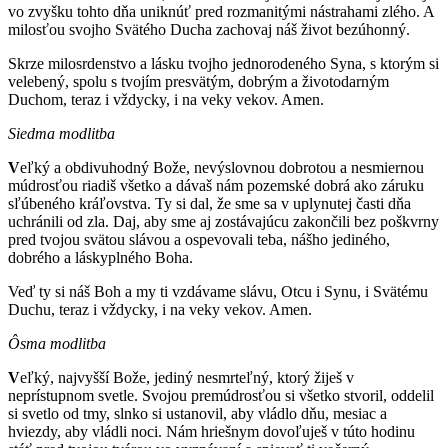
vo zvyšku tohto dňa uniknúť pred rozmanitými nástrahami zlého. A
milosťou svojho Svätého Ducha zachovaj náš život bezúhonný.
Skrze milosrdenstvo a lásku tvojho jednorodeného Syna, s ktorým si
velebený, spolu s tvojím presvätým, dobrým a životodarným
Duchom, teraz i vždycky, i na veky vekov. Amen.
Siedma modlitba
V
eľký a obdivuhodný Bože, nevýslovnou dobrotou a nesmiernou
múdrosťou riadiš všetko a dávaš nám pozemské dobrá ako záruku
sľúbeného kráľovstva. Ty si dal, že sme sa v uplynutej časti dňa
uchránili od zla. Daj, aby sme aj zostávajúcu zakončili bez poškvrny
pred tvojou svätou slávou a ospevovali teba, nášho jediného,
dobrého a láskyplného Boha.
Veď ty si náš Boh a my ti vzdávame slávu, Otcu i Synu, i Svätému
Duchu, teraz i vždycky, i na veky vekov. Amen.
Ôsma modlitba
V
eľký, najvyšší Bože, jediný nesmrteľný, ktorý žiješ v
neprístupnom svetle. Svojou premúdrosťou si všetko stvoril, oddelil
si svetlo od tmy, slnko si ustanovil, aby vládlo dňu, mesiac a
hviezdy, aby vládli noci. Nám hriešnym dovoľuješ v túto hodinu