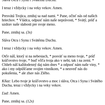
I teraz i vždycky i na veky vekov. Amen.
Presvätá Trojica, zmiluj sa nad nami. * Pane, očisť nás od našich
hriechov. * Vládca, odpusť nám naše neprávosti, * Svätý, príď a
uzdrav naše slabosti pre svoje meno.
Pane, zmiluj sa.
(3x)
Sláva Otcu i Synu i Svätému Duchu.
I teraz i vždycky i na veky vekov. Amen.
Otče náš, ktorý si na nebesiach, * posväť sa meno tvoje, * príď
kráľovstvo tvoje, * buď vôľa tvoja ako v nebi, tak i na zemi. *
Chlieb náš každodenný daj nám dnes * a odpusť nám naše viny, *
ako i my odpúšťame svojim vinníkom, * a neuveď nás do
pokušenia, * ale zbav nás Zlého.
Kňaz:
Lebo tvoje je kráľovstvo a moc i sláva, Otca i Syna i Svätého
Ducha, teraz i vždycky i na veky vekov.
Ľud:
Amen.
Pane, zmiluj sa.
(12x)