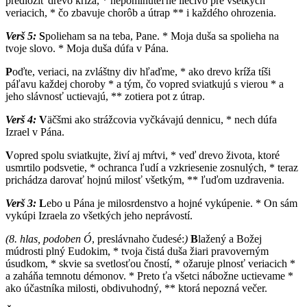
predložiť drevo kríža, * nepominuteľné liečivo pre všetkých
veriacich, * čo zbavuje chorôb a útrap ** i každého ohrozenia.
Verš 5:
S
polieham sa na teba, Pane. * Moja duša sa spolieha na
tvoje slovo. * Moja duša dúfa v Pána.
P
oďte, veriaci, na zvláštny div hľaďme, * ako drevo kríža tíši
páľavu každej choroby * a tým, čo vopred sviatkujú s vierou * a
jeho slávnosť uctievajú, ** zotiera pot z útrap.
Verš 4:
V
äčšmi ako strážcovia vyčkávajú dennicu, * nech dúfa
Izrael v Pána.
V
opred spolu sviatkujte, živí aj mŕtvi, * veď drevo života, ktoré
usmrtilo podsvetie, * ochranca ľudí a vzkriesenie zosnulých, * teraz
prichádza darovať hojnú milosť všetkým, ** ľuďom uzdravenia.
Verš 3:
L
ebo u Pána je milosrdenstvo a hojné vykúpenie. * On sám
vykúpi Izraela zo všetkých jeho neprávostí.
(8. hlas, podoben Ó
, preslávnaho čudesé:
)
B
lažený a Božej
múdrosti plný Eudokim, * tvoja čistá duša žiari pravoverným
úsudkom, * skvie sa svetlosťou čností, * ožaruje plnosť veriacich *
a zaháňa temnotu démonov. * Preto ťa všetci nábožne uctievame *
ako účastníka milosti, obdivuhodný, ** ktorá nepozná večer.