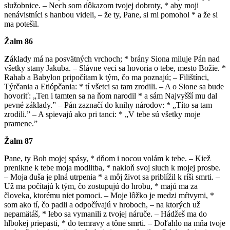
služobnice. – Nech som dôkazom tvojej dobroty, * aby moji
nenávistníci s hanbou videli, – že ty, Pane, si mi pomohol * a že si
ma potešil.
Žalm 86
Z
áklady má na posvätných vrchoch; * brány Siona miluje Pán nad
všetky stany Jakuba. – Slávne veci sa hovoria o tebe, mesto Božie. *
Rahab a Babylon pripočítam k tým, čo ma poznajú; – Filištínci,
Týrčania a Etiópčania: * tí všetci sa tam zrodili. – A o Sione sa bude
hovoriť: „Ten i tamten sa na ňom narodil * a sám Najvyšší mu dal
pevné základy.” – Pán zaznačí do knihy národov: * „Títo sa tam
zrodili.” – A spievajú ako pri tanci: * „V tebe sú všetky moje
pramene.”
Žalm 87
P
ane, ty Boh mojej spásy, * dňom i nocou volám k tebe. – Kiež
prenikne k tebe moja modlitba, * nakloň svoj sluch k mojej prosbe.
– Moja duša je plná utrpenia * a môj život sa priblížil k ríši smrti. –
Už ma počítajú k tým, čo zostupujú do hrobu, * majú ma za
človeka, ktorému niet pomoci. – Moje lôžko je medzi mŕtvymi, *
som ako tí, čo padli a odpočívajú v hroboch, – na ktorých už
nepamätáš, * lebo sa vymanili z tvojej náruče. – Hádžeš ma do
hlbokej priepasti, * do temravy a tône smrti. – Doľahlo na mňa tvoje