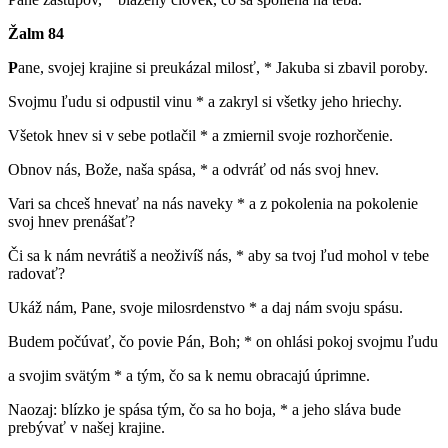
Žalm 84
P
ane, svojej krajine si preukázal milosť, * Jakuba si zbavil poroby.
Svojmu ľudu si odpustil vinu * a zakryl si všetky jeho hriechy.
Všetok hnev si v sebe potlačil * a zmiernil svoje rozhorčenie.
Obnov nás, Bože, naša spása, * a odvráť od nás svoj hnev.
Vari sa chceš hnevať na nás naveky * a z pokolenia na pokolenie
svoj hnev prenášať?
Či sa k nám nevrátiš a neoživíš nás, * aby sa tvoj ľud mohol v tebe
radovať?
Ukáž nám, Pane, svoje milosrdenstvo * a daj nám svoju spásu.
Budem počúvať, čo povie Pán, Boh; * on ohlási pokoj svojmu ľudu
a svojim svätým * a tým, čo sa k nemu obracajú úprimne.
Naozaj: blízko je spása tým, čo sa ho boja, * a jeho sláva bude
prebývať v našej krajine.