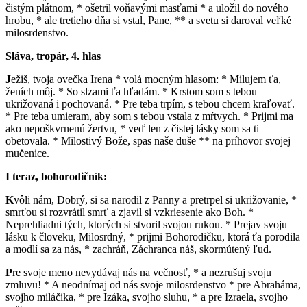
čistým plátnom, * ošetril voňavými masťami * a uložil do nového
hrobu, * ale tretieho dňa si vstal, Pane, ** a svetu si daroval veľké
milosrdenstvo.
Sláva, tropár, 4. hlas
J
ežiš, tvoja ovečka Irena * volá mocným hlasom: * Milujem ťa,
ženích môj. * So slzami ťa hľadám. * Krstom som s tebou
ukrižovaná i pochovaná. * Pre teba trpím, s tebou chcem kraľovať.
* Pre teba umieram, aby som s tebou vstala z mŕtvych. * Prijmi ma
ako nepoškvrnenú žertvu, * veď len z čistej lásky som sa ti
obetovala. * Milostivý Bože, spas naše duše ** na príhovor svojej
mučenice.
I teraz, bohorodičník:
K
vôli nám, Dobrý, si sa narodil z Panny a pretrpel si ukrižovanie, *
smrťou si rozvrátil smrť a zjavil si vzkriesenie ako Boh. *
Neprehliadni tých, ktorých si stvoril svojou rukou. * Prejav svoju
lásku k človeku, Milosrdný, * prijmi Bohorodičku, ktorá ťa porodila
a modlí sa za nás, * zachráň, Záchranca náš, skormútený ľud.
P
re svoje meno nevydávaj nás na večnosť, * a nezrušuj svoju
zmluvu! * A neodnímaj od nás svoje milosrdenstvo * pre Abraháma,
svojho miláčika, * pre Izáka, svojho sluhu, * a pre Izraela, svojho