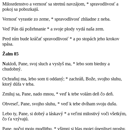
Milosrdenstvo a vernosť sa stretnú navzájom, * spravodlivosť a
pokoj sa pobozkajú.
Vernosť vyrastie zo zeme, * spravodlivosť zhliadne z neba.
Veď Pán dá požehnanie * a svoje plody vydá naša zem.
Pred ním bude kráčať spravodlivosť * a po stopách jeho krokov
spása.
Žalm 85
N
akloň, Pane, svoj sluch a vyslyš ma, * lebo som biedny a
chudobný.
Ochraňuj ma, lebo som ti oddaný; * zachráň, Bože, svojho sluhu,
ktorý dúfa v teba.
Zmiluj sa, Pane, nado mnou, * veď k tebe volám deň čo deň.
Obveseľ, Pane, svojho sluhu, * veď k tebe dvíham svoju dušu.
Lebo ty, Pane, si dobrý a láskavý * a veľmi milostivý voči všetkým,
čo ťa vzývajú.
Pane, počuj moju modlitbu, * všimni si hlas mojej úpenlivej prosby.