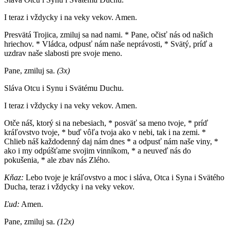
I teraz i vždycky i na veky vekov. Amen.
Presvätá Trojica, zmiluj sa nad nami. * Pane, očisť nás od našich
hriechov. * Vládca, odpusť nám naše neprávosti, * Svätý, príď a
uzdrav naše slabosti pre svoje meno.
Pane, zmiluj sa.
(3x)
Sláva Otcu i Synu i Svätému Duchu.
I teraz i vždycky i na veky vekov. Amen.
Otče náš, ktorý si na nebesiach, * posväť sa meno tvoje, * príď
kráľovstvo tvoje, * buď vôľa tvoja ako v nebi, tak i na zemi. *
Chlieb náš každodenný daj nám dnes * a odpusť nám naše viny, *
ako i my odpúšťame svojim vinníkom, * a neuveď nás do
pokušenia, * ale zbav nás Zlého.
Kňaz:
Lebo tvoje je kráľovstvo a moc i sláva, Otca i Syna i Svätého
Ducha, teraz i vždycky i na veky vekov.
Ľud:
Amen.
Pane, zmiluj sa.
(12x)