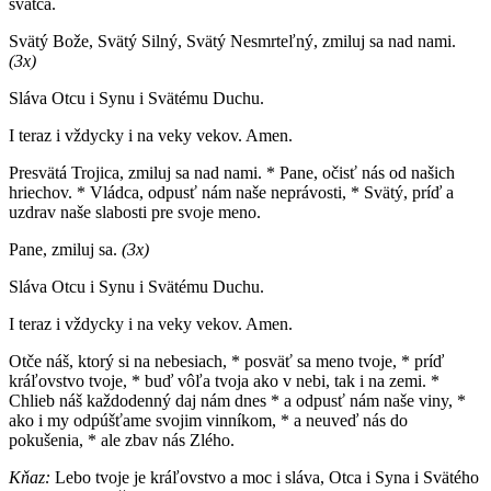
svätca.
Svätý Bože, Svätý Silný, Svätý Nesmrteľný, zmiluj sa nad nami.
(3x)
Sláva Otcu i Synu i Svätému Duchu.
I teraz i vždycky i na veky vekov. Amen.
Presvätá Trojica, zmiluj sa nad nami. * Pane, očisť nás od našich
hriechov. * Vládca, odpusť nám naše neprávosti, * Svätý, príď a
uzdrav naše slabosti pre svoje meno.
Pane, zmiluj sa.
(3x)
Sláva Otcu i Synu i Svätému Duchu.
I teraz i vždycky i na veky vekov. Amen.
Otče náš, ktorý si na nebesiach, * posväť sa meno tvoje, * príď
kráľovstvo tvoje, * buď vôľa tvoja ako v nebi, tak i na zemi. *
Chlieb náš každodenný daj nám dnes * a odpusť nám naše viny, *
ako i my odpúšťame svojim vinníkom, * a neuveď nás do
pokušenia, * ale zbav nás Zlého.
Kňaz:
Lebo tvoje je kráľovstvo a moc i sláva, Otca i Syna i Svätého