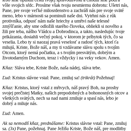
vôle svojich sŕdc. Prosíme však tvoju nesmiernu dobrotu: Ušetri nás,
Pane, pre svoje veľké milosrdenstvo a zachráň nás pre svoje sväté
meno, lebo v márnosti sa pominuli naše dni. Vytrhni nás z rúk
protivníka, odpusť nám naše hriechy a umŕtvi naše telesné
zmýšľanie, aby sme odložili starého človeka, obliekli si nového a
žili pre teba, nášho Vládcu a Dobrodinca, a takto, nasledujúc tvoje
prikázania, dosiahli večný pokoj, v ktorom je príbytok tých, čo sa
veselia. Lebo ty si naozaj pravá veselosť a radosť tých, ktorí ťa
milujú, Kriste, Bože náš, a my ti vzdávame slávu spolu s tvojím
Otcom, ktorý nemá počiatku, a s tvojím presvätým, dobrým a
životodarným Duchom, teraz i vždycky i na veky vekov. Amen.
Kňaz:
Sláva tebe, Kriste Bože, naša nádej, sláva tebe.
Ľud:
Kristus slávne vstal: Pane, zmiluj sa!
(trikrát)
Požehnaj!
Kňaz:
Kristus, ktorý vstal z mŕtvych, náš pravý Boh, na prosby
svojej prečistej Matky, našich prepodobných a bohonosných otcov a
všetkých svätých, nech sa nad nami zmiluje a spasí nás, lebo je
dobrý a miluje nás.
Ľud:
Amen.
Ak sa nemodlí kňaz, prednášame:
Kristus slávne vstal: Pane, zmiluj
sa.
(3x)
Pane, požehnaj. Pane Ježišu Kriste, Bože náš, pre modlitby