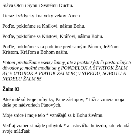
Sláva Otcu i Synu i Svätému Duchu.
I teraz i vždycky i na veky vekov. Amen.
Poďte, pokloňme sa Kráľovi, nášmu Bohu.
Poďte, pokloňme sa Kristovi, Kráľovi, nášmu Bohu.
Poďte, pokloňme sa a padnime pred samým Pánom, Ježišom
Kristom, Kráľom a Bohom naším.
Potom prednášame všetky žalmy, ale z praktických či pastoračných
dôvodov je možné modliť sa v PONDELOK A ŠTVRTOK ŽALM
83; v UTOROK A PIATOK ŽALM 84; v STREDU, SOBOTU A
NEDEĽU ŽALM 85
Žalm 83
A
ké milé sú tvoje príbytky, Pane zástupov; * túži a zmiera moja
duša po nádvoriach Pánových.
Moje srdce i moje telo * vznášajú sa k Bohu živému.
Veď aj vrabec si nájde príbytok * a lastovička hniezdo, kde vkladá
svoje mláďatá: