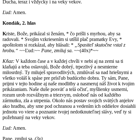
Ducha, teraz i vždycky i na veky vekov.
Ľud:
Amen.
Kondák, 2. hlas
K
riste, Bože, prikázal si ženám, * čo prišli s myrhou, aby sa
radovali. * Svojím vzkriesením si utíšil plač pramatky Evy, *
apoštolom si rozkázal, aby hlásali: *
„Spasiteľ skutočne vstal z
hrobu.“ ~~
Ľud:
~~ Pane, zmiluj sa. ~~
(40x)*~~
Kňaz:
V každom čase a v každej chvíli v nebi aj na zemi sa ti
klaňajú a teba oslavujú, Bože dobrý, trpezlivý a nesmierne
milosrdný. Ty miluješ spravodlivých, zmilúvaš sa nad hriešnymi a
všetko voláš k spáse pre prísľub budúceho dobra. Ty sám, Pane,
prijmi v tejto hodine aj naše modlitby a nasmeruj náš život k tvojim
prikázaniam. Naše duše posväť a telá očisť, myšlienky usmerni,
rozum urob rozvážnym a triezvym, osloboď nás od každého
zármutku, zla a utrpenia. Okolo nás postav svojich svätých anjelov
ako hradbu, aby sme pod ochranou a vedením ich oddielov dosiahli
jednotu vo viere a poznanie tvojej nedotknuteľnej slávy, veď ty si
požehnaný na veky vekov.
Ľud:
Amen.
Pane, zmiluj sa.
(3x)