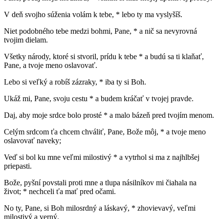
V deň svojho súženia volám k tebe, * lebo ty ma vyslyšíš.
Niet podobného tebe medzi bohmi, Pane, * a nič sa nevyrovná
tvojim dielam.
Všetky národy, ktoré si stvoril, prídu k tebe * a budú sa ti klaňať,
Pane, a tvoje meno oslavovať.
Lebo si veľký a robíš zázraky, * iba ty si Boh.
Ukáž mi, Pane, svoju cestu * a budem kráčať v tvojej pravde.
Daj, aby moje srdce bolo prosté * a malo bázeň pred tvojím menom.
Celým srdcom ťa chcem chváliť, Pane, Bože môj, * a tvoje meno
oslavovať naveky;
Veď si bol ku mne veľmi milostivý * a vytrhol si ma z najhlbšej
priepasti.
Bože, pyšní povstali proti mne a tlupa násilníkov mi čiahala na
život; * nechceli ťa mať pred očami.
No ty, Pane, si Boh milosrdný a láskavý, * zhovievavý, veľmi
milostivý a verný.