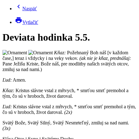
chevron_left
Naspäť
print
Vytlačiť
Deviata hodinka 5.5.
Kňaz:
Požehnaný Boh náš [v každom
čase,] teraz i vždycky i na veky vekov.
(ak nie je kňaz, prednášaj:
Pane Ježišu Kriste, Bože náš, pre modlitby našich svätých otcov,
zmiluj sa nad nami.)
Ľud:
Amen.
Kňaz:
Kristus slávne vstal z mŕtvych, * smrťou smrť premohol a
tým, čo sú v hroboch, život daroval.
Ľud:
Kristus slávne vstal z mŕtvych, * smrťou smrť premohol a tým,
čo sú v hroboch, život daroval.
(2x)
Svätý Bože, Svätý Silný, Svätý Nesmrteľný, zmiluj sa nad nami.
(3x)
Sláva Otcu i Synu i Svätému Duchu.