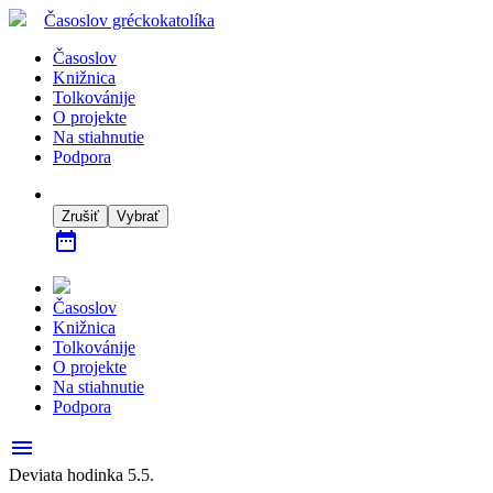
Časoslov
gréckokatolíka
Časoslov
Knižnica
Tolkovánije
O projekte
Na stiahnutie
Podpora
Zrušiť
Vybrať
date_range
Časoslov
Knižnica
Tolkovánije
O projekte
Na stiahnutie
Podpora
menu
Deviata hodinka 5.5.