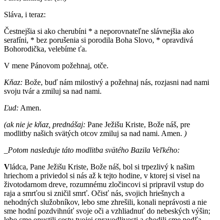
Sláva, i teraz:
Čestnejšia si ako cherubíni * a neporovnateľne slávnejšia ako
serafíni, * bez porušenia si porodila Boha Slovo, * opravdivá
Bohorodička, velebíme ťa.
V mene Pánovom požehnaj, otče.
Kňaz:
Bože, buď nám milostivý a požehnaj nás, rozjasni nad nami
svoju tvár a zmiluj sa nad nami.
Ľud:
Amen.
(ak nie je kňaz, prednášaj:
Pane Ježišu Kriste, Bože náš, pre
modlitby našich svätých otcov zmiluj sa nad nami. Amen.
)
_Potom nasleduje táto modlitba svätého Bazila Veľkého:
V
ládca, Pane Ježišu Kriste, Bože náš, bol si trpezlivý k našim
hriechom a priviedol si nás až k tejto hodine, v ktorej si visel na
životodarnom dreve, rozumnému zločincovi si pripravil vstup do
raja a smrťou si zničil smrť. Očisť nás, svojich hriešnych a
nehodných služobníkov, lebo sme zhrešili, konali neprávosti a nie
sme hodní pozdvihnúť svoje oči a vzhliadnuť do nebeských výšin;
lebo sme opustili cestu tvojej spravodlivosti a chodili sme podľa