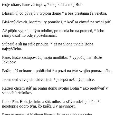
tvoje oltáre, Pane zástupov, * môj kráľ a môj Boh.
Blažení tí, čo bývajú v tvojom dome * a bez prestania ťa velebia.
Blažený človek, ktorému ty pomáhaš, * keď sa chystá na svätú púť.
Až pôjdu vyprahnutým údolím, premenia ho na prameň, * lebo
ranný dážď ho odeje požehnaním.
Stúpajú a síl im stále pribúda, * až na Sione uvidia Boha
najvyššieho.
Pane, Bože zástupov, čuj moju modlitbu, * vypočuj ma, Bože
Jakubov.
Bože, náš ochranca, pohliadni * a pozri na tvár svojho pomazaného.
Jeden deň v tvojich nádvoriach * je lepší než iných tisíce.
Radšej chcem stáť na prahu domu svojho Boha * ako prebývať v
stanoch hriešnikov.
Lebo Pán, Boh, je slnko a štít, milosť a slávu udeľuje Pán; *
neodoprie dobro tým, čo kráčajú v nevinnosti.
Pane zástupov, * blažený človek, čo sa spolieha na teba.