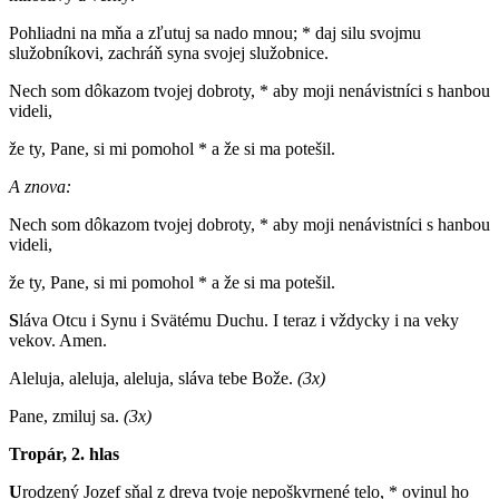
Pohliadni na mňa a zľutuj sa nado mnou; * daj silu svojmu
služobníkovi, zachráň syna svojej služobnice.
Nech som dôkazom tvojej dobroty, * aby moji nenávistníci s hanbou
videli,
že ty, Pane, si mi pomohol * a že si ma potešil.
A znova:
Nech som dôkazom tvojej dobroty, * aby moji nenávistníci s hanbou
videli,
že ty, Pane, si mi pomohol * a že si ma potešil.
S
láva Otcu i Synu i Svätému Duchu. I teraz i vždycky i na veky
vekov. Amen.
Aleluja, aleluja, aleluja, sláva tebe Bože.
(3x)
Pane, zmiluj sa.
(3x)
Tropár, 2. hlas
U
rodzený Jozef sňal z dreva tvoje nepoškvrnené telo, * ovinul ho