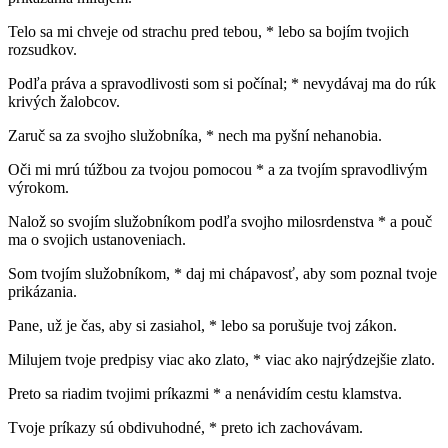
Telo sa mi chveje od strachu pred tebou, * lebo sa bojím tvojich
rozsudkov.
Podľa práva a spravodlivosti som si počínal; * nevydávaj ma do rúk
krivých žalobcov.
Zaruč sa za svojho služobníka, * nech ma pyšní nehanobia.
Oči mi mrú túžbou za tvojou pomocou * a za tvojím spravodlivým
výrokom.
Nalož so svojím služobníkom podľa svojho milosrdenstva * a pouč
ma o svojich ustanoveniach.
Som tvojím služobníkom, * daj mi chápavosť, aby som poznal tvoje
prikázania.
Pane, už je čas, aby si zasiahol, * lebo sa porušuje tvoj zákon.
Milujem tvoje predpisy viac ako zlato, * viac ako najrýdzejšie zlato.
Preto sa riadim tvojimi príkazmi * a nenávidím cestu klamstva.
Tvoje príkazy sú obdivuhodné, * preto ich zachovávam.