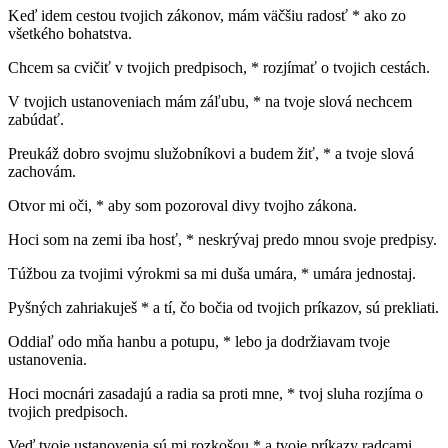
Keď idem cestou tvojich zákonov, mám väčšiu radosť * ako zo
všetkého bohatstva.
Chcem sa cvičiť v tvojich predpisoch, * rozjímať o tvojich cestách.
V tvojich ustanoveniach mám záľubu, * na tvoje slová nechcem
zabúdať.
Preukáž dobro svojmu služobníkovi a budem žiť, * a tvoje slová
zachovám.
Otvor mi oči, * aby som pozoroval divy tvojho zákona.
Hoci som na zemi iba hosť, * neskrývaj predo mnou svoje predpisy.
Túžbou za tvojimi výrokmi sa mi duša umára, * umára jednostaj.
Pyšných zahriakuješ * a tí, čo bočia od tvojich príkazov, sú prekliati.
Oddiaľ odo mňa hanbu a potupu, * lebo ja dodržiavam tvoje
ustanovenia.
Hoci mocnári zasadajú a radia sa proti mne, * tvoj sluha rozjíma o
tvojich predpisoch.
Veď tvoje ustanovenia sú mi rozkošou * a tvoje príkazy radcami.