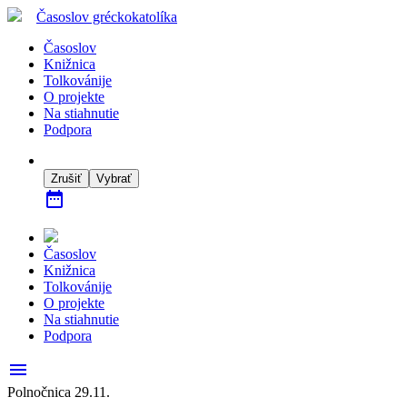
Časoslov
gréckokatolíka
Časoslov
Knižnica
Tolkovánije
O projekte
Na stiahnutie
Podpora
Zrušiť
Vybrať
date_range
Časoslov
Knižnica
Tolkovánije
O projekte
Na stiahnutie
Podpora
menu
Polnočnica 29.11.