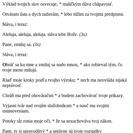
Výklad tvojich slov osvecuje, * maličkým dáva chápavosť.
Otváram ústa a dych naberám, * lebo túžim za tvojimi predpismi.
S
láva, i teraz:
Aleluja, aleluja, aleluja, sláva tebe Bože.
(3x)
Pane, zmiluj sa.
(3x)
Sláva, i teraz:
O
bráť sa ku mne a zmiluj sa nado mnou, * ako robievaš tým, čo
tvoje meno milujú.
Riaď moje kroky podľa tvojho výroku; * nech ma neovláda nijaká
neprávosť.
Chráň ma pred ohováračmi * a budem zachovávať tvoje príkazy.
Vyjasni tvár nad svojím služobníkom * a nauč ma svojim
ustanoveniam.
Potoky sĺz ronia moje oči, * že sa nezachováva tvoj zákon.
Pane, ty si spravodlivý * a správne sú tvoje rozsudky.