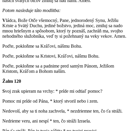
našich svätých otcov zmiluj sa nad nami. Amen.
Potom nasleduje táto modlitba:
V
ládca, Bože Otče všemocný, Pane, jednorodený Synu, Ježišu
Kriste a Svätý Duchu, jediné božstvo, jediná moc, zmiluj sa nado
mnou hriešnym a spôsobom, ktorý ty poznáš, zachráň ma, svojho
nehodného služobníka, veď ty si požehnaný na veky vekov. Amen.
Poďte, pokloňme sa Kráľovi, nášmu Bohu.
Poďte, pokloňme sa Kristovi, Kráľovi, nášmu Bohu.
Poďte, pokloňme sa a padnime pred samým Pánom, Ježišom
Kristom, Kráľom a Bohom naším.
Žalm 120
S
voj zrak upieram na vrchy: * príde mi odtiaľ pomoc?
Pomoc mi príde od Pána, * ktorý stvoril nebo i zem.
Nedovolí, aby sa ti noha zachvela, * nezdriemne ten, čo ťa stráži.
Nedrieme veru, ani nespí * ten, čo stráži Izraela.
Pán ťa stráži, Pán je tvoja záštita * po tvojej pravici.