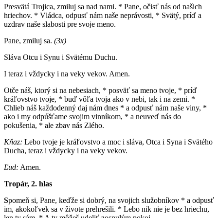
Presvätá Trojica, zmiluj sa nad nami. * Pane, očisť nás od našich
hriechov. * Vládca, odpusť nám naše neprávosti, * Svätý, príď a
uzdrav naše slabosti pre svoje meno.
Pane, zmiluj sa.
(3x)
Sláva Otcu i Synu i Svätému Duchu.
I teraz i vždycky i na veky vekov. Amen.
Otče náš, ktorý si na nebesiach, * posväť sa meno tvoje, * príď
kráľovstvo tvoje, * buď vôľa tvoja ako v nebi, tak i na zemi. *
Chlieb náš každodenný daj nám dnes * a odpusť nám naše viny, *
ako i my odpúšťame svojim vinníkom, * a neuveď nás do
pokušenia, * ale zbav nás Zlého.
Kňaz:
Lebo tvoje je kráľovstvo a moc i sláva, Otca i Syna i Svätého
Ducha, teraz i vždycky i na veky vekov.
Ľud:
Amen.
Tropár, 2. hlas
S
pomeň si, Pane, keďže si dobrý, na svojich služobníkov * a odpusť
im, akokoľvek sa v živote prehrešili. * Lebo nik nie je bez hriechu,
len ty sám. * A ty môžeš udeliť zosnulým pokoj.