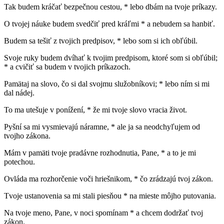
Tak budem kráčať bezpečnou cestou, * lebo dbám na tvoje príkazy.
O tvojej náuke budem svedčiť pred kráľmi * a nebudem sa hanbiť.
Budem sa tešiť z tvojich predpisov, * lebo som si ich obľúbil.
Svoje ruky budem dvíhať k tvojim predpisom, ktoré som si obľúbil;
* a cvičiť sa budem v tvojich príkazoch.
Pamätaj na slovo, čo si dal svojmu služobníkovi; * lebo ním si mi
dal nádej.
To ma utešuje v ponížení, * že mi tvoje slovo vracia život.
Pyšní sa mi vysmievajú náramne, * ale ja sa neodchyľujem od
tvojho zákona.
Mám v pamäti tvoje pradávne rozhodnutia, Pane, * a to je mi
potechou.
Ovláda ma rozhorčenie voči hriešnikom, * čo zrádzajú tvoj zákon.
Tvoje ustanovenia sa mi stali piesňou * na mieste môjho putovania.
Na tvoje meno, Pane, v noci spomínam * a chcem dodržať tvoj
zákon.