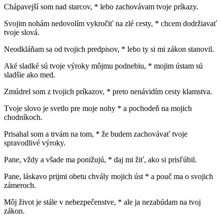
Chápavejší som nad starcov, * lebo zachovávam tvoje príkazy.
Svojim nohám nedovolím vykročiť na zlé cesty, * chcem dodržiavať
tvoje slová.
Neodkláňam sa od tvojich predpisov, * lebo ty si mi zákon stanovil.
Aké sladké sú tvoje výroky môjmu podnebiu, * mojim ústam sú
sladšie ako med.
Zmúdrel som z tvojich príkazov, * preto nenávidím cesty klamstva.
Tvoje slovo je svetlo pre moje nohy * a pochodeň na mojich
chodníkoch.
Prisahal som a trvám na tom, * že budem zachovávať tvoje
spravodlivé výroky.
Pane, vždy a všade ma ponižujú, * daj mi žiť, ako si prisľúbil.
Pane, láskavo prijmi obetu chvály mojich úst * a pouč ma o svojich
zámeroch.
Môj život je stále v nebezpečenstve, * ale ja nezabúdam na tvoj
zákon.