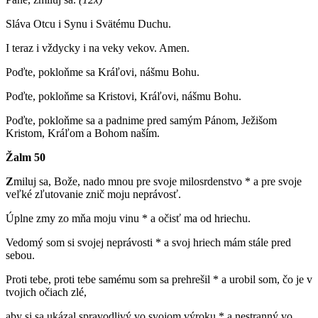
Sláva Otcu i Synu i Svätému Duchu.
I teraz i vždycky i na veky vekov. Amen.
Poďte, pokloňme sa Kráľovi, nášmu Bohu.
Poďte, pokloňme sa Kristovi, Kráľovi, nášmu Bohu.
Poďte, pokloňme sa a padnime pred samým Pánom, Ježišom
Kristom, Kráľom a Bohom naším.
Žalm 50
Z
miluj sa, Bože, nado mnou pre svoje milosrdenstvo * a pre svoje
veľké zľutovanie znič moju neprávosť.
Úplne zmy zo mňa moju vinu * a očisť ma od hriechu.
Vedomý som si svojej neprávosti * a svoj hriech mám stále pred
sebou.
Proti tebe, proti tebe samému som sa prehrešil * a urobil som, čo je v
tvojich očiach zlé,
aby si sa ukázal spravodlivý vo svojom výroku * a nestranný vo