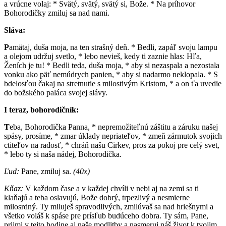
a vrúcne volaj: * Svätý, svätý, svätý si, Bože. * Na príhovor
Bohorodičky zmiluj sa nad nami.
Sláva:
P
amätaj, duša moja, na ten strašný deň. * Bedli, zapáľ svoju lampu
a olejom udržuj svetlo, * lebo nevieš, kedy ti zaznie hlas: Hľa,
Ženích je tu! * Bedli teda, duša moja, * aby si nezaspala a nezostala
vonku ako päť nemúdrych panien, * aby si nadarmo neklopala. * S
bdelosťou čakaj na stretnutie s milostivým Kristom, * a on ťa uvedie
do božského paláca svojej slávy.
I teraz, bohorodičník:
T
eba, Bohorodička Panna, * nepremožiteľnú záštitu a záruku našej
spásy, prosíme, * zmar úklady nepriateľov, * zmeň zármutok svojich
ctiteľov na radosť, * chráň našu Cirkev, pros za pokoj pre celý svet,
* lebo ty si naša nádej, Bohorodička.
Ľud:
Pane, zmiluj sa.
(40x)
Kňaz:
V každom čase a v každej chvíli v nebi aj na zemi sa ti
klaňajú a teba oslavujú, Bože dobrý, trpezlivý a nesmierne
milosrdný. Ty miluješ spravodlivých, zmilúvaš sa nad hriešnymi a
všetko voláš k spáse pre prísľub budúceho dobra. Ty sám, Pane,
prijmi v tejto hodine aj naše modlitby a nasmeruj náš život k tvojim