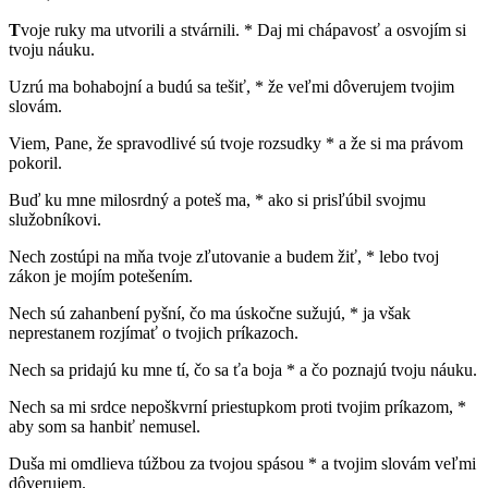
T
voje ruky ma utvorili a stvárnili. * Daj mi chápavosť a osvojím si
tvoju náuku.
Uzrú ma bohabojní a budú sa tešiť, * že veľmi dôverujem tvojim
slovám.
Viem, Pane, že spravodlivé sú tvoje rozsudky * a že si ma právom
pokoril.
Buď ku mne milosrdný a poteš ma, * ako si prisľúbil svojmu
služobníkovi.
Nech zostúpi na mňa tvoje zľutovanie a budem žiť, * lebo tvoj
zákon je mojím potešením.
Nech sú zahanbení pyšní, čo ma úskočne sužujú, * ja však
neprestanem rozjímať o tvojich príkazoch.
Nech sa pridajú ku mne tí, čo sa ťa boja * a čo poznajú tvoju náuku.
Nech sa mi srdce nepoškvrní priestupkom proti tvojim príkazom, *
aby som sa hanbiť nemusel.
Duša mi omdlieva túžbou za tvojou spásou * a tvojim slovám veľmi
dôverujem.