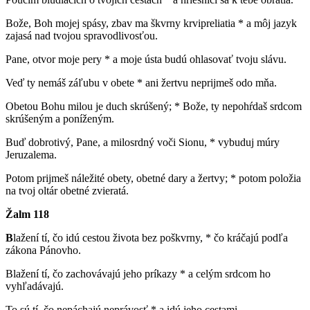
Bože, Boh mojej spásy, zbav ma škvrny krvipreliatia * a môj jazyk
zajasá nad tvojou spravodlivosťou.
Pane, otvor moje pery * a moje ústa budú ohlasovať tvoju slávu.
Veď ty nemáš záľubu v obete * ani žertvu neprijmeš odo mňa.
Obetou Bohu milou je duch skrúšený; * Bože, ty nepohŕdaš srdcom
skrúšeným a poníženým.
Buď dobrotivý, Pane, a milosrdný voči Sionu, * vybuduj múry
Jeruzalema.
Potom prijmeš náležité obety, obetné dary a žertvy; * potom položia
na tvoj oltár obetné zvieratá.
Žalm 118
B
lažení tí, čo idú cestou života bez poškvrny, * čo kráčajú podľa
zákona Pánovho.
Blažení tí, čo zachovávajú jeho príkazy * a celým srdcom ho
vyhľadávajú.
To sú tí, čo nepáchajú neprávosť * a idú jeho cestami.