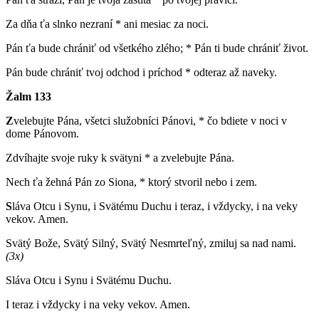
Za dňa ťa slnko nezraní * ani mesiac za noci.
Pán ťa bude chrániť od všetkého zlého; * Pán ti bude chrániť život.
Pán bude chrániť tvoj odchod i príchod * odteraz až naveky.
Žalm 133
Z
velebujte Pána, všetci služobníci Pánovi, * čo bdiete v noci v
dome Pánovom.
Zdvíhajte svoje ruky k svätyni * a zvelebujte Pána.
Nech ťa žehná Pán zo Siona, * ktorý stvoril nebo i zem.
S
láva Otcu i Synu, i Svätému Duchu i teraz, i vždycky, i na veky
vekov. Amen.
Svätý Bože, Svätý Silný, Svätý Nesmrteľný, zmiluj sa nad nami.
(3x)
Sláva Otcu i Synu i Svätému Duchu.
I teraz i vždycky i na veky vekov. Amen.