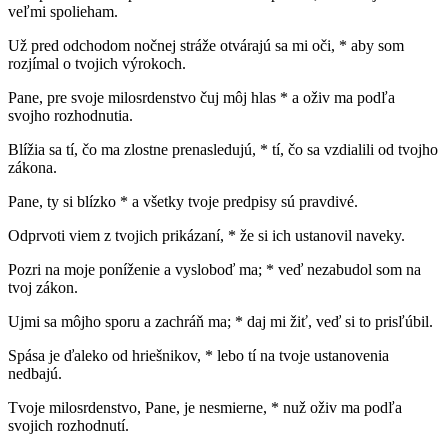
veľmi spolieham.
Už pred odchodom nočnej stráže otvárajú sa mi oči, * aby som
rozjímal o tvojich výrokoch.
Pane, pre svoje milosrdenstvo čuj môj hlas * a oživ ma podľa
svojho rozhodnutia.
Blížia sa tí, čo ma zlostne prenasledujú, * tí, čo sa vzdialili od tvojho
zákona.
Pane, ty si blízko * a všetky tvoje predpisy sú pravdivé.
Odprvoti viem z tvojich prikázaní, * že si ich ustanovil naveky.
Pozri na moje poníženie a vysloboď ma; * veď nezabudol som na
tvoj zákon.
Ujmi sa môjho sporu a zachráň ma; * daj mi žiť, veď si to prisľúbil.
Spása je ďaleko od hriešnikov, * lebo tí na tvoje ustanovenia
nedbajú.
Tvoje milosrdenstvo, Pane, je nesmierne, * nuž oživ ma podľa
svojich rozhodnutí.