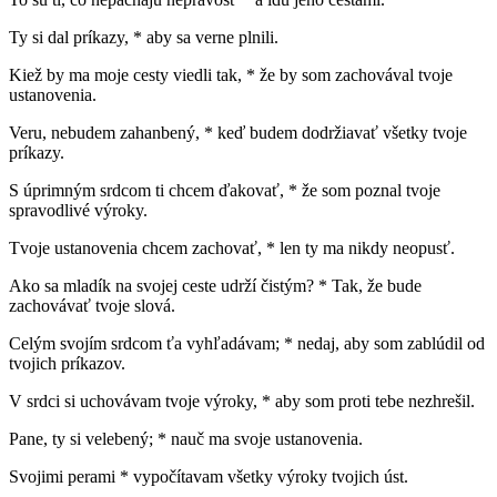
Ty si dal príkazy, * aby sa verne plnili.
Kiež by ma moje cesty viedli tak, * že by som zachovával tvoje
ustanovenia.
Veru, nebudem zahanbený, * keď budem dodržiavať všetky tvoje
príkazy.
S úprimným srdcom ti chcem ďakovať, * že som poznal tvoje
spravodlivé výroky.
Tvoje ustanovenia chcem zachovať, * len ty ma nikdy neopusť.
Ako sa mladík na svojej ceste udrží čistým? * Tak, že bude
zachovávať tvoje slová.
Celým svojím srdcom ťa vyhľadávam; * nedaj, aby som zablúdil od
tvojich príkazov.
V srdci si uchovávam tvoje výroky, * aby som proti tebe nezhrešil.
Pane, ty si velebený; * nauč ma svoje ustanovenia.
Svojimi perami * vypočítavam všetky výroky tvojich úst.