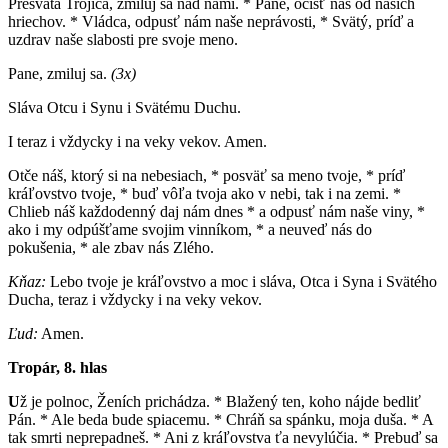
Presvätá Trojica, zmiluj sa nad nami. * Pane, očisť nás od našich
hriechov. * Vládca, odpusť nám naše neprávosti, * Svätý, príď a
uzdrav naše slabosti pre svoje meno.
Pane, zmiluj sa.
(3x)
Sláva Otcu i Synu i Svätému Duchu.
I teraz i vždycky i na veky vekov. Amen.
Otče náš, ktorý si na nebesiach, * posväť sa meno tvoje, * príď
kráľovstvo tvoje, * buď vôľa tvoja ako v nebi, tak i na zemi. *
Chlieb náš každodenný daj nám dnes * a odpusť nám naše viny, *
ako i my odpúšťame svojim vinníkom, * a neuveď nás do
pokušenia, * ale zbav nás Zlého.
Kňaz:
Lebo tvoje je kráľovstvo a moc i sláva, Otca i Syna i Svätého
Ducha, teraz i vždycky i na veky vekov.
Ľud:
Amen.
Tropár, 8. hlas
U
ž je polnoc, Ženích prichádza. * Blažený ten, koho nájde bedliť
Pán. * Ale beda bude spiacemu. * Chráň sa spánku, moja duša. * A
tak smrti neprepadneš. * Ani z kráľovstva ťa nevylúčia. * Prebuď sa