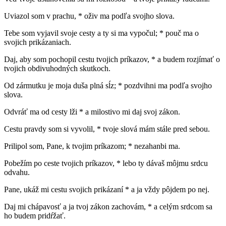
Uviazol som v prachu, * oživ ma podľa svojho slova.
Tebe som vyjavil svoje cesty a ty si ma vypočul; * pouč ma o
svojich prikázaniach.
Daj, aby som pochopil cestu tvojich príkazov, * a budem rozjímať o
tvojich obdivuhodných skutkoch.
Od zármutku je moja duša plná sĺz; * pozdvihni ma podľa svojho
slova.
Odvráť ma od cesty lži * a milostivo mi daj svoj zákon.
Cestu pravdy som si vyvolil, * tvoje slová mám stále pred sebou.
Prilipol som, Pane, k tvojim príkazom; * nezahanbi ma.
Pobežím po ceste tvojich príkazov, * lebo ty dávaš môjmu srdcu
odvahu.
Pane, ukáž mi cestu svojich prikázaní * a ja vždy pôjdem po nej.
Daj mi chápavosť a ja tvoj zákon zachovám, * a celým srdcom sa
ho budem pridŕžať.