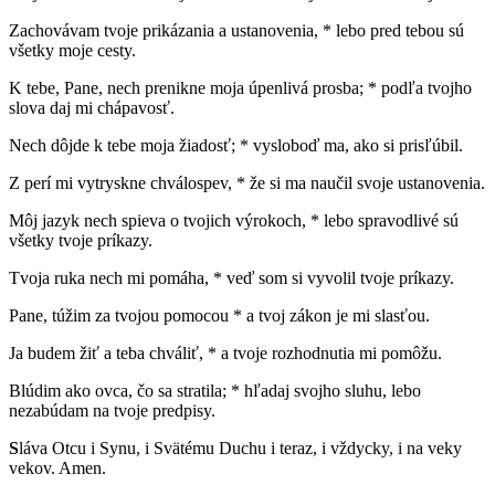
Zachovávam tvoje prikázania a ustanovenia, * lebo pred tebou sú
všetky moje cesty.
K tebe, Pane, nech prenikne moja úpenlivá prosba; * podľa tvojho
slova daj mi chápavosť.
Nech dôjde k tebe moja žiadosť; * vysloboď ma, ako si prisľúbil.
Z perí mi vytryskne chválospev, * že si ma naučil svoje ustanovenia.
Môj jazyk nech spieva o tvojich výrokoch, * lebo spravodlivé sú
všetky tvoje príkazy.
Tvoja ruka nech mi pomáha, * veď som si vyvolil tvoje príkazy.
Pane, túžim za tvojou pomocou * a tvoj zákon je mi slasťou.
Ja budem žiť a teba chváliť, * a tvoje rozhodnutia mi pomôžu.
Blúdim ako ovca, čo sa stratila; * hľadaj svojho sluhu, lebo
nezabúdam na tvoje predpisy.
S
láva Otcu i Synu, i Svätému Duchu i teraz, i vždycky, i na veky
vekov. Amen.