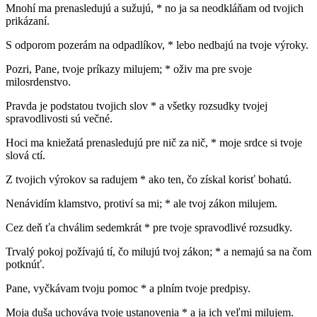
Mnohí ma prenasledujú a sužujú, * no ja sa neodkláňam od tvojich
prikázaní.
S odporom pozerám na odpadlíkov, * lebo nedbajú na tvoje výroky.
Pozri, Pane, tvoje príkazy milujem; * oživ ma pre svoje
milosrdenstvo.
Pravda je podstatou tvojich slov * a všetky rozsudky tvojej
spravodlivosti sú večné.
Hoci ma kniežatá prenasledujú pre nič za nič, * moje srdce si tvoje
slová ctí.
Z tvojich výrokov sa radujem * ako ten, čo získal korisť bohatú.
Nenávidím klamstvo, protiví sa mi; * ale tvoj zákon milujem.
Cez deň ťa chválim sedemkrát * pre tvoje spravodlivé rozsudky.
Trvalý pokoj požívajú tí, čo milujú tvoj zákon; * a nemajú sa na čom
potknúť.
Pane, vyčkávam tvoju pomoc * a plním tvoje predpisy.
Moja duša uchováva tvoje ustanovenia * a ja ich veľmi milujem.