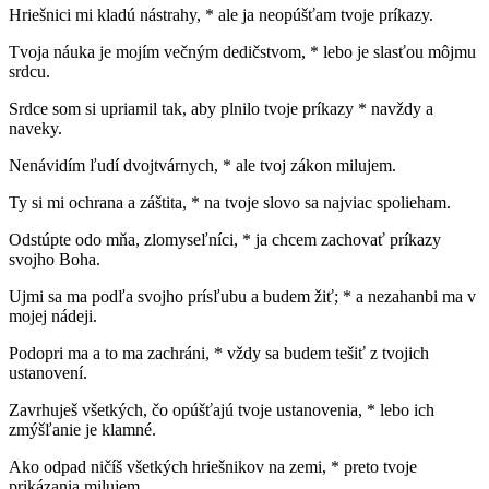
Hriešnici mi kladú nástrahy, * ale ja neopúšťam tvoje príkazy.
Tvoja náuka je mojím večným dedičstvom, * lebo je slasťou môjmu
srdcu.
Srdce som si upriamil tak, aby plnilo tvoje príkazy * navždy a
naveky.
Nenávidím ľudí dvojtvárnych, * ale tvoj zákon milujem.
Ty si mi ochrana a záštita, * na tvoje slovo sa najviac spolieham.
Odstúpte odo mňa, zlomyseľníci, * ja chcem zachovať príkazy
svojho Boha.
Ujmi sa ma podľa svojho prísľubu a budem žiť; * a nezahanbi ma v
mojej nádeji.
Podopri ma a to ma zachráni, * vždy sa budem tešiť z tvojich
ustanovení.
Zavrhuješ všetkých, čo opúšťajú tvoje ustanovenia, * lebo ich
zmýšľanie je klamné.
Ako odpad ničíš všetkých hriešnikov na zemi, * preto tvoje
prikázania milujem.