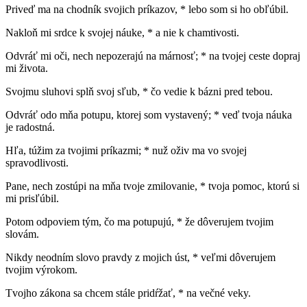
Priveď ma na chodník svojich príkazov, * lebo som si ho obľúbil.
Nakloň mi srdce k svojej náuke, * a nie k chamtivosti.
Odvráť mi oči, nech nepozerajú na márnosť; * na tvojej ceste dopraj
mi života.
Svojmu sluhovi splň svoj sľub, * čo vedie k bázni pred tebou.
Odvráť odo mňa potupu, ktorej som vystavený; * veď tvoja náuka
je radostná.
Hľa, túžim za tvojimi príkazmi; * nuž oživ ma vo svojej
spravodlivosti.
Pane, nech zostúpi na mňa tvoje zmilovanie, * tvoja pomoc, ktorú si
mi prisľúbil.
Potom odpoviem tým, čo ma potupujú, * že dôverujem tvojim
slovám.
Nikdy neodním slovo pravdy z mojich úst, * veľmi dôverujem
tvojim výrokom.
Tvojho zákona sa chcem stále pridŕžať, * na večné veky.