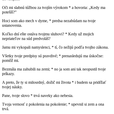
Oči mi slabnú túžbou za tvojím výrokom * a hovoria: „Kedy ma
potešíš?”
Hoci som ako mech v dyme, * predsa nezabúdam na tvoje
ustanovenia.
Koľko dní ešte ostáva tvojmu sluhovi? * Kedy už mojich
nepriateľov na súd predvoláš?
Jamu mi vykopali namyslenci, * tí, čo nežijú podľa tvojho zákona.
Všetky tvoje predpisy sú pravdivé; * prenasledujú ma úskočne:
pomôž mi.
Bezmála ma zahubili na zemi; * no ja som ani tak neopustil tvoje
príkazy.
A preto, že ty si milosrdný, dožič mi života * i budem sa pridŕžať
tvojej náuky.
Pane, tvoje slovo * trvá naveky ako nebesia.
Tvoja vernosť z pokolenia na pokolenie; * upevnil si zem a ona
trvá.