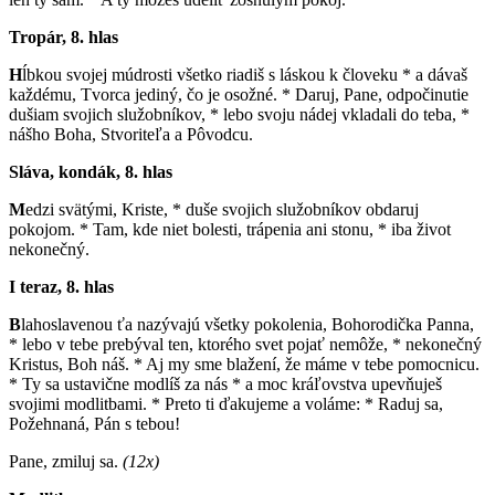
Tropár, 8. hlas
H
ĺbkou svojej múdrosti všetko riadiš s láskou k človeku * a dávaš
každému, Tvorca jediný, čo je osožné. * Daruj, Pane, odpočinutie
dušiam svojich služobníkov, * lebo svoju nádej vkladali do teba, *
nášho Boha, Stvoriteľa a Pôvodcu.
Sláva, kondák, 8. hlas
M
edzi svätými, Kriste, * duše svojich služobníkov obdaruj
pokojom. * Tam, kde niet bolesti, trápenia ani stonu, * iba život
nekonečný.
I teraz, 8. hlas
B
lahoslavenou ťa nazývajú všetky pokolenia, Bohorodička Panna,
* lebo v tebe prebýval ten, ktorého svet pojať nemôže, * nekonečný
Kristus, Boh náš. * Aj my sme blažení, že máme v tebe pomocnicu.
* Ty sa ustavične modlíš za nás * a moc kráľovstva upevňuješ
svojimi modlitbami. * Preto ti ďakujeme a voláme: * Raduj sa,
Požehnaná, Pán s tebou!
Pane, zmiluj sa.
(12x)