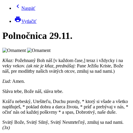
chevron_left
Naspäť
print
Vytlačiť
Polnočnica 29.11.
Kňaz:
Požehnaný Boh náš [v každom čase,] teraz i vždycky i na
veky vekov.
(ak nie je kňaz, prednášaj:
Pane Ježišu Kriste, Bože
náš, pre modlitby našich svätých otcov, zmiluj sa nad nami.)
Ľud:
Amen.
Sláva tebe, Bože náš, sláva tebe.
Kráľu nebeský, Utešiteľu, Duchu pravdy, * ktorý si všade a všetko
naplňuješ, * poklad dobra a darca života, * príď a prebývaj v nás, *
očisť nás od každej poškvrny * a spas, Dobrotivý, naše duše.
Svätý Bože, Svätý Silný, Svätý Nesmrteľný, zmiluj sa nad nami.
(3x)