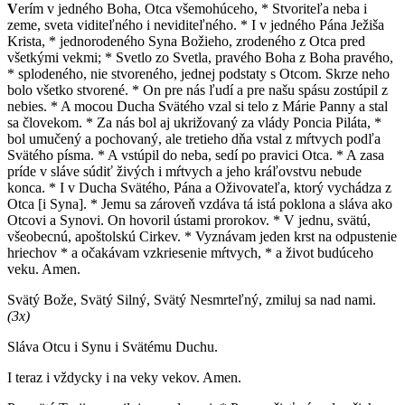
V
erím v jedného Boha, Otca všemohúceho, * Stvoriteľa neba i
zeme, sveta viditeľného i neviditeľného. * I v jedného Pána Ježiša
Krista, * jednorodeného Syna Božieho, zrodeného z Otca pred
všetkými vekmi; * Svetlo zo Svetla, pravého Boha z Boha pravého,
* splodeného, nie stvoreného, jednej podstaty s Otcom. Skrze neho
bolo všetko stvorené. * On pre nás ľudí a pre našu spásu zostúpil z
nebies. * A mocou Ducha Svätého vzal si telo z Márie Panny a stal
sa človekom. * Za nás bol aj ukrižovaný za vlády Poncia Piláta, *
bol umučený a pochovaný, ale tretieho dňa vstal z mŕtvych podľa
Svätého písma. * A vstúpil do neba, sedí po pravici Otca. * A zasa
príde v sláve súdiť živých i mŕtvych a jeho kráľovstvu nebude
konca. * I v Ducha Svätého, Pána a Oživovateľa, ktorý vychádza z
Otca
[
i Syna
]
. * Jemu sa zároveň vzdáva tá istá poklona a sláva ako
Otcovi a Synovi. On hovoril ústami prorokov. * V jednu, svätú,
všeobecnú, apoštolskú Cirkev. * Vyznávam jeden krst na odpustenie
hriechov * a očakávam vzkriesenie mŕtvych, * a život budúceho
veku. Amen.
Svätý Bože, Svätý Silný, Svätý Nesmrteľný, zmiluj sa nad nami.
(3x)
Sláva Otcu i Synu i Svätému Duchu.
I teraz i vždycky i na veky vekov. Amen.