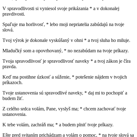
V spravodlivosti si vyniesol svoje prikázania * a v dokonalej
pravdivosti.
Spaľuje ma horlivosť, * lebo moji nepriatelia zabúdajú na tvoje
slová.
Tvoj výrok je dokonale vyskúšaný v ohni * a tvoj sluha ho miluje.
Mladučký som a opovrhovaný, * no nezabúdam na tvoje príkazy.
Tvoja spravodlivosť je spravodlivosť naveky * a tvoj zákon je číra
pravda.
Keď ma postihne úzkosť a súženie, * potešenie nájdem v tvojich
príkazoch.
Tvoje ustanovenia sú spravodlivé naveky, * daj mi to pochopiť a
budem žiť.
Z celého srdca volám, Pane, vyslyš ma; * chcem zachovať tvoje
ustanovenia.
K tebe volám, zachráň ma; * a budem plniť tvoje príkazy.
Ešte pred svitaním prichádzam a volám o pomoc, * na tvoje slová sa