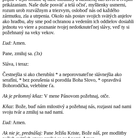
prikázaniam. Naše duše posväť a telá očisť, myšlienky usmerni,
rozum urob rozvážnym a triezvym, osloboď nás od každého
zármutku, zla a utrpenia. Okolo nás postav svojich svätých anjelov
ako hradbu, aby sme pod ochranou a vedením ich oddielov dosiahli
jednotu vo viere a poznanie tvojej nedotknuteľnej slávy, veď ty si
požehnaný na veky vekov.
Ľud:
Amen.
Pane, zmiluj sa.
(3x)
Sláva, i teraz:
Čestnejšia si ako cherubíni * a neporovnateľne slávnejšia ako
serafíni, * bez porušenia si porodila Boha Slovo, * opravdivá
Bohorodička, velebíme ťa.
Ak je prítomný kňaz:
V mene Pánovom požehnaj, otče.
Kňaz:
Bože, buď nám milostivý a požehnaj nás, rozjasni nad nami
svoju tvár a zmiluj sa nad nami.
Ľud:
Amen.
Ak nie je, prednášaj:
Pane Ježišu Kriste, Bože náš, pre modlitby