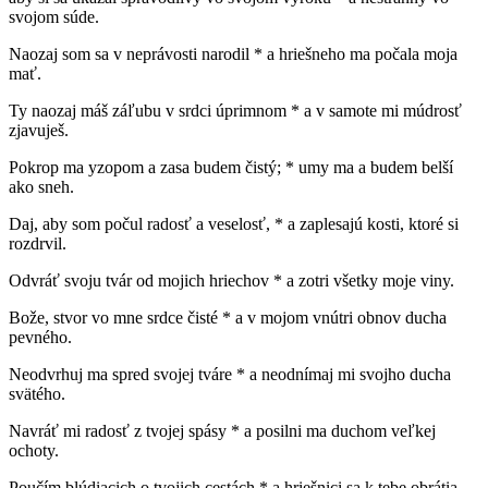
svojom súde.
Naozaj som sa v neprávosti narodil * a hriešneho ma počala moja
mať.
Ty naozaj máš záľubu v srdci úprimnom * a v samote mi múdrosť
zjavuješ.
Pokrop ma yzopom a zasa budem čistý; * umy ma a budem belší
ako sneh.
Daj, aby som počul radosť a veselosť, * a zaplesajú kosti, ktoré si
rozdrvil.
Odvráť svoju tvár od mojich hriechov * a zotri všetky moje viny.
Bože, stvor vo mne srdce čisté * a v mojom vnútri obnov ducha
pevného.
Neodvrhuj ma spred svojej tváre * a neodnímaj mi svojho ducha
svätého.
Navráť mi radosť z tvojej spásy * a posilni ma duchom veľkej
ochoty.
Poučím blúdiacich o tvojich cestách * a hriešnici sa k tebe obrátia.