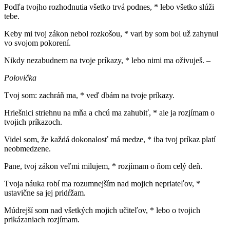
Podľa tvojho rozhodnutia všetko trvá podnes, * lebo všetko slúži
tebe.
Keby mi tvoj zákon nebol rozkošou, * vari by som bol už zahynul
vo svojom pokorení.
Nikdy nezabudnem na tvoje príkazy, * lebo nimi ma oživuješ. –
Polovička
Tvoj som: zachráň ma, * veď dbám na tvoje príkazy.
Hriešnici striehnu na mňa a chcú ma zahubiť, * ale ja rozjímam o
tvojich príkazoch.
Videl som, že každá dokonalosť má medze, * iba tvoj príkaz platí
neobmedzene.
Pane, tvoj zákon veľmi milujem, * rozjímam o ňom celý deň.
Tvoja náuka robí ma rozumnejším nad mojich nepriateľov, *
ustavične sa jej pridŕžam.
Múdrejší som nad všetkých mojich učiteľov, * lebo o tvojich
prikázaniach rozjímam.