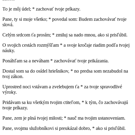
To je môj údel; * zachovať tvoje príkazy.
Pane, ty si moje všetko; * povedal som: Budem zachovávať tvoje
slová.
Celým srdcom ťa prosím; * zmiluj sa nado mnou, ako si prisľúbil.
O svojich cestách rozmýšľam * a svoje kročaje riadim podľa tvojej
náuky.
Ponáhľam sa a neváham * zachovávať tvoje prikázania.
Dostal som sa do osídel hriešnikov, * no predsa som nezabudol na
tvoj zákon.
Uprostred noci vstávam a zvelebujem ťa * za tvoje spravodlivé
výroky.
Pridávam sa ku všetkým tvojim ctiteľom, * k tým, čo zachovávajú
tvoje príkazy.
Pane, zem je plná tvojej milosti; * nauč ma tvojim ustanoveniam.
Pane, svojmu služobníkovi si preukázal dobro, * ako si prisľúbil.