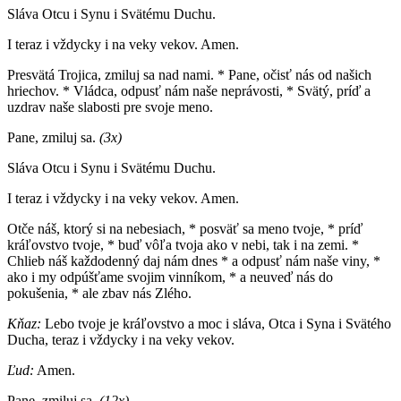
Sláva Otcu i Synu i Svätému Duchu.
I teraz i vždycky i na veky vekov. Amen.
Presvätá Trojica, zmiluj sa nad nami. * Pane, očisť nás od našich
hriechov. * Vládca, odpusť nám naše neprávosti, * Svätý, príď a
uzdrav naše slabosti pre svoje meno.
Pane, zmiluj sa.
(3x)
Sláva Otcu i Synu i Svätému Duchu.
I teraz i vždycky i na veky vekov. Amen.
Otče náš, ktorý si na nebesiach, * posväť sa meno tvoje, * príď
kráľovstvo tvoje, * buď vôľa tvoja ako v nebi, tak i na zemi. *
Chlieb náš každodenný daj nám dnes * a odpusť nám naše viny, *
ako i my odpúšťame svojim vinníkom, * a neuveď nás do
pokušenia, * ale zbav nás Zlého.
Kňaz:
Lebo tvoje je kráľovstvo a moc i sláva, Otca i Syna i Svätého
Ducha, teraz i vždycky i na veky vekov.
Ľud:
Amen.
Pane, zmiluj sa.
(12x)