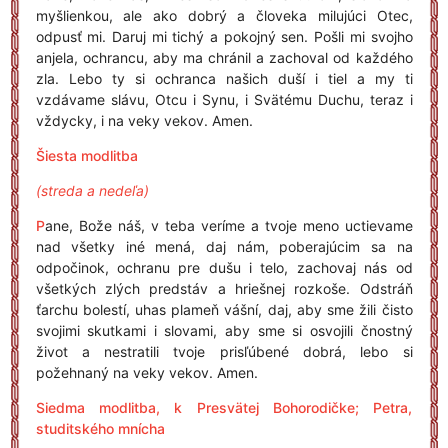
myšlienkou, ale ako dobrý a človeka milujúci Otec,
odpusť mi. Daruj mi tichý a pokojný sen. Pošli mi svojho
anjela, ochrancu, aby ma chránil a zachoval od každého
zla. Lebo ty si ochranca našich duší i tiel a my ti
vzdávame slávu, Otcu i Synu, i Svätému Duchu, teraz i
vždycky, i na veky vekov. Amen.
Šiesta modlitba
(streda a nedeľa)
P
ane, Bože náš, v teba veríme a tvoje meno uctievame
nad všetky iné mená, daj nám, poberajúcim sa na
odpočinok, ochranu pre dušu i telo, zachovaj nás od
všetkých zlých predstáv a hriešnej rozkoše. Odstráň
ťarchu bolestí, uhas plameň vášní, daj, aby sme žili čisto
svojimi skutkami i slovami, aby sme si osvojili čnostný
život a nestratili tvoje prisľúbené dobrá, lebo si
požehnaný na veky vekov. Amen.
Siedma modlitba, k Presvätej Bohorodičke; Petra,
studitského mnícha