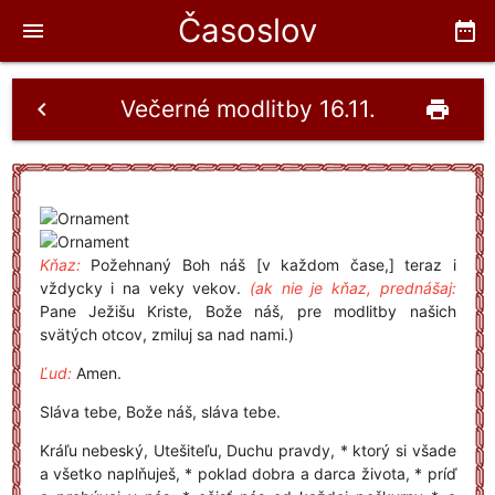
Časoslov
menu
date_range
Večerné modlitby 16.11.
chevron_left
print
Kňaz:
Požehnaný Boh náš [v každom čase,] teraz i
vždycky i na veky vekov.
(ak nie je kňaz, prednášaj:
Pane Ježišu Kriste, Bože náš, pre modlitby našich
svätých otcov, zmiluj sa nad nami.)
Ľud:
Amen.
Sláva tebe, Bože náš, sláva tebe.
Kráľu nebeský, Utešiteľu, Duchu pravdy, * ktorý si všade
a všetko naplňuješ, * poklad dobra a darca života, * príď