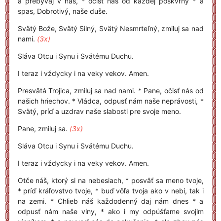
a prebývaj v nás, * očisť nás od každej poškvrny * a
spas, Dobrotivý, naše duše.
Svätý Bože, Svätý Silný, Svätý Nesmrteľný, zmiluj sa nad
nami.
(3x)
Sláva Otcu i Synu i Svätému Duchu.
I teraz i vždycky i na veky vekov. Amen.
Presvätá Trojica, zmiluj sa nad nami. * Pane, očisť nás od
našich hriechov. * Vládca, odpusť nám naše neprávosti, *
Svätý, príď a uzdrav naše slabosti pre svoje meno.
Pane, zmiluj sa.
(3x)
Sláva Otcu i Synu i Svätému Duchu.
I teraz i vždycky i na veky vekov. Amen.
Otče náš, ktorý si na nebesiach, * posväť sa meno tvoje,
* príď kráľovstvo tvoje, * buď vôľa tvoja ako v nebi, tak i
na zemi. * Chlieb náš každodenný daj nám dnes * a
odpusť nám naše viny, * ako i my odpúšťame svojim