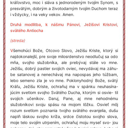
kráľovstvo, moc i sláva s jednorodeným tvojím Synom, s
presvätým, dobrým a životodarným tvojím Duchom teraz
i vždycky, i na veky vekov. Amen.
Druhá modlitba, k nášmu Pánovi, Ježišovi Kristovi,
svätého Antiocha
(streda)
V
šemohúci Bože, Otcovo Slovo, Ježišu Kriste, ktorý si
najdokonalejší, pre svoje milosrdenstvo neodlučuj sa odo
mňa, svojho služobníka, ale prebývaj stále vo mne.
Ježišu, dobrý pastier svojich oviec, nevydávaj ma záhu-
be satanovej a nenechávaj ma napospas jeho túžbam,
lebo semeno zla je vo mne. Poklonyhodný Bože, svätý
Kráľu, Ježišu Kriste, ochraňuj ma v spánku neuhasína-
júcim svetlom svojho Svätého Ducha, ktorým si osvie- til
svojich učeníkov. Daruj, Pane, aj mne nehodnému
služobníkovi svoju spásu na mojom lôžku. Osvieť môj
rozum svetlom poznania tvojho svätého evanjelia, dušu
naplň láskou svojho kríža, srdce čistotou svojho slova,
moje telo svojím utrpením, ochraňuj moju myseľ svo- jou