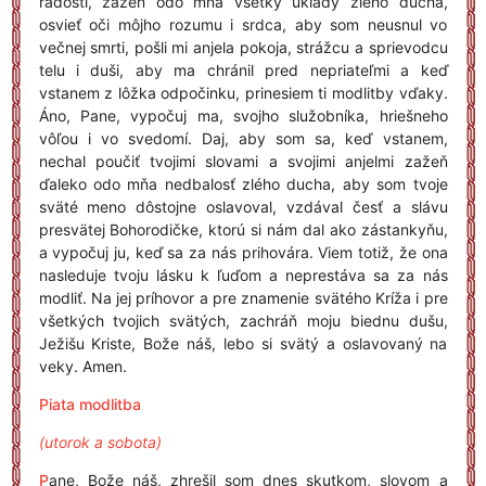
radosti, zažeň odo mňa všetky úklady zlého ducha,
osvieť oči môjho rozumu i srdca, aby som neusnul vo
večnej smrti, pošli mi anjela pokoja, strážcu a sprievodcu
telu i duši, aby ma chránil pred nepriateľmi a keď
vstanem z lôžka odpočinku, prinesiem ti modlitby vďaky.
Áno, Pane, vypočuj ma, svojho služobníka, hriešneho
vôľou i vo svedomí. Daj, aby som sa, keď vstanem,
nechal poučiť tvojimi slovami a svojimi anjelmi zažeň
ďaleko odo mňa nedbalosť zlého ducha, aby som tvoje
sväté meno dôstojne oslavoval, vzdával česť a slávu
presvätej Bohorodičke, ktorú si nám dal ako zástankyňu,
a vypočuj ju, keď sa za nás prihovára. Viem totiž, že ona
nasleduje tvoju lásku k ľuďom a neprestáva sa za nás
modliť. Na jej príhovor a pre znamenie svätého Kríža i pre
všetkých tvojich svätých, zachráň moju biednu dušu,
Ježišu Kriste, Bože náš, lebo si svätý a oslavovaný na
veky. Amen.
Piata modlitba
(utorok a sobota)
P
ane, Bože náš, zhrešil som dnes skutkom, slovom a