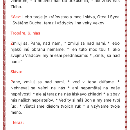
vinníkom, * a neuveď nás do pokušenia, * ale zbav nás
Zlého.
Kňaz:
Lebo tvoje je kráľovstvo a moc i sláva, Otca i Syna
i Svätého Ducha, teraz i vždycky i na veky vekov.
Tropáre, 6. hlas
Z
miluj sa, Pane, nad nami, * zmiluj sa nad nami, * lebo
nijakú inú obranu nemáme, * len túto modlitbu ti ako
svojmu Vládcovi my hriešni prednášame: * „Zmiluj sa nad
nami.“
Sláva:
P
ane, zmiluj sa nad nami, * veď v teba dúfame. *
Nehnevaj sa veľmi na nás * ani nepamätaj na naše
neprávosti, * ale aj teraz na nás láskavo zhliadni * a zbav
nás našich nepriateľov. * Veď ty si náš Boh a my sme tvoj
ľud, * všetci sme dielom tvojich rúk * a vzývame tvoje
meno.
I teraz: