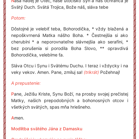
N
aša nádej je Otec, naše útočisko Syn a náš ochranca je
Svätý Duch. Svätá Trojica, Bože náš, sláva tebe
Potom:
Dôstojné je velebiť teba, Bohorodička, * vždy blažená a
nepoškvrnená Matka nášho Boha. * Čestnejšia si ako
cherubíni * a neporovnateľne slávnejšia ako serafíni, *
bez porušenia si porodila Boha Slovo, ** opravdivá
Bohorodička, velebíme ťa.
Sláva Otcu i Synu i Svätému Duchu. I teraz i vždycky i na
veky vekov. Amen. Pane, zmiluj sa!
(trikrát)
Požehnaj!
A prepustenie:
P
ane, Ježišu Kriste, Synu Boží, na prosby svojej prečistej
Matky, našich prepodobných a bohonosných otcov i
všetkých svätých, spas mňa hriešneho.
A
men.
Modlitba svätého Jána z Damasku