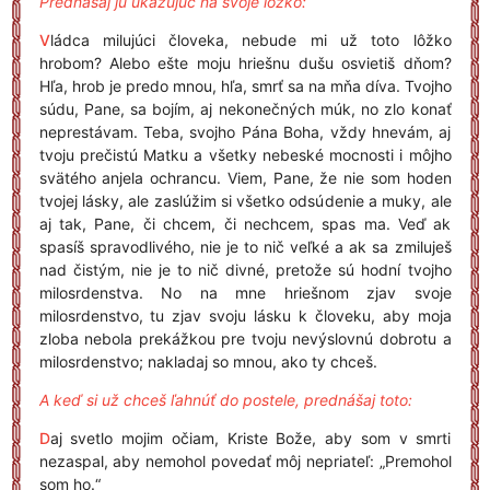
Prednášaj ju ukazujúc na svoje lôžko:
V
ládca milujúci človeka, nebude mi už toto lôžko
hrobom? Alebo ešte moju hriešnu dušu osvietiš dňom?
Hľa, hrob je predo mnou, hľa, smrť sa na mňa díva. Tvojho
súdu, Pane, sa bojím, aj nekonečných múk, no zlo konať
neprestávam. Teba, svojho Pána Boha, vždy hnevám, aj
tvoju prečistú Matku a všetky nebeské mocnosti i môjho
svätého anjela ochrancu. Viem, Pane, že nie som hoden
tvojej lásky, ale zaslúžim si všetko odsúdenie a muky, ale
aj tak, Pane, či chcem, či nechcem, spas ma. Veď ak
spasíš spravodlivého, nie je to nič veľké a ak sa zmiluješ
nad čistým, nie je to nič divné, pretože sú hodní tvojho
milosrdenstva. No na mne hriešnom zjav svoje
milosrdenstvo, tu zjav svoju lásku k človeku, aby moja
zloba nebola prekážkou pre tvoju nevýslovnú dobrotu a
milosrdenstvo; nakladaj so mnou, ako ty chceš.
A keď si už chceš ľahnúť do postele, prednášaj toto:
D
aj svetlo mojim očiam, Kriste Bože, aby som v smrti
nezaspal, aby nemohol povedať môj nepriateľ: „Premohol
som ho.“