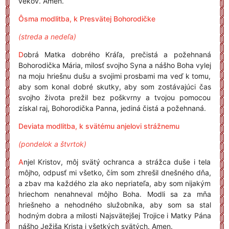
vekov. Amen.
Ôsma modlitba, k Presvätej Bohorodičke
(streda a nedeľa)
D
obrá Matka dobrého Kráľa, prečistá a požehnaná
Bohorodička Mária, milosť svojho Syna a nášho Boha vylej
na moju hriešnu dušu a svojimi prosbami ma veď k tomu,
aby som konal dobré skutky, aby som zostávajúci čas
svojho života prežil bez poškvrny a tvojou pomocou
získal raj, Bohorodička Panna, jediná čistá a požehnaná.
Deviata modlitba, k svätému anjelovi strážnemu
(pondelok a štvrtok)
A
njel Kristov, môj svätý ochranca a strážca duše i tela
môjho, odpusť mi všetko, čím som zhrešil dnešného dňa,
a zbav ma každého zla ako nepriateľa, aby som nijakým
hriechom nenahneval môjho Boha. Modli sa za mňa
hriešneho a nehodného služobníka, aby som sa stal
hodným dobra a milosti Najsvätejšej Trojice i Matky Pána
nášho Ježiša Krista i všetkých svätých. Amen.