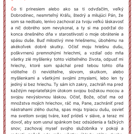
Č
o ti prinesiem alebo ako sa ti odvďačím, veľký
Dobrodinec, nesmrteľný Kráľu, štedrý a milujúci Pán, že
som sa nedbalo, lenivo zachoval za tvoju veľkú láskavosť
a nič dobrého som nevykonal, a ty si ma podržal do
konca dnešného dňa v starostlivosti o moje obrátenie a
spásu duše. Buď milostivý mne hriešnemu, úbohému na
akékoľvek dobré skutky. Očisť moju hriešnu dušu,
poškvrnenú premnohými hriechmi, a vzdiaľ odo mňa
všetky zlé myšlienky tohto viditeľného života, odpusť mi
hriechy, ktoré som spáchal pred tebou tohto dňa
viditeľne či neviditeľne, slovom, skutkom, alebo
myšlienkami a všetkými svojimi zmyslami, lebo len ty
jediný si bez hriechu. Ty sám ich zakry, zachráň ma pred
každým nepriateľským útokom svojou božskou mocou a
svojou nevýslovnou láskou. Očisť, Bože, očisť ma od
množstva mojich hriechov, ráč ma, Pane, zachrániť pred
nástrahami zlého ducha, spas moju trpiacu dušu, osvieť
ma svetlom svojej tváre, keď prídeš v sláve, a teraz mi
dovoľ, aby som usnul spánkom bez odsúdenia a ťažkých
snov; zachovaj myseľ svojho služobníka v pokoji a