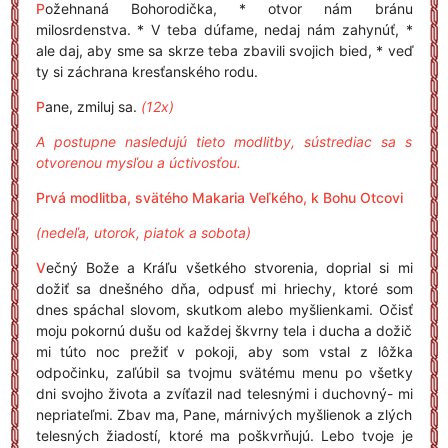
P
ožehnaná Bohorodička, * otvor nám bránu
milosrdenstva. * V teba dúfame, nedaj nám zahynúť, *
ale daj, aby sme sa skrze teba zbavili svojich bied, * veď
ty si záchrana kresťanského rodu.
P
ane, zmiluj sa.
(12x)
A postupne nasledujú tieto modlitby, sústrediac sa s
otvorenou mysľou a úctivosťou.
Prvá modlitba, svätého Makaria Veľkého, k Bohu Otcovi
(nedeľa, utorok, piatok a sobota)
V
ečný Bože a Kráľu všetkého stvorenia, doprial si mi
dožiť sa dnešného dňa, odpusť mi hriechy, ktoré som
dnes spáchal slovom, skutkom alebo myšlienkami. Očisť
moju pokornú dušu od každej škvrny tela i ducha a dožič
mi túto noc prežiť v pokoji, aby som vstal z lôžka
odpočinku, zaľúbil sa tvojmu svätému menu po všetky
dni svojho života a zvíťazil nad telesnými i duchovný- mi
nepriateľmi. Zbav ma, Pane, márnivých myšlienok a zlých
telesných žiadostí, ktoré ma poškvrňujú. Lebo tvoje je