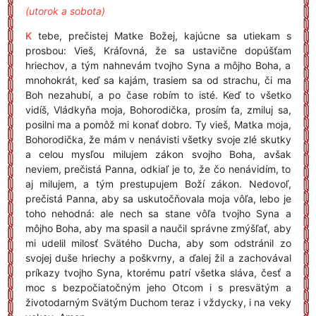
(utorok a sobota)
K
tebe, prečistej Matke Božej, kajúcne sa utiekam s
prosbou: Vieš, Kráľovná, že sa ustavične dopúšťam
hriechov, a tým nahnevám tvojho Syna a môjho Boha, a
mnohokrát, keď sa kajám, trasiem sa od strachu, či ma
Boh nezahubí, a po čase robím to isté. Keď to všetko
vidíš, Vládkyňa moja, Bohorodička, prosím ťa, zmiluj sa,
posilni ma a pomôž mi konať dobro. Ty vieš, Matka moja,
Bohorodička, že mám v nenávisti všetky svoje zlé skutky
a celou mysľou milujem zákon svojho Boha, avšak
neviem, prečistá Panna, odkiaľ je to, že čo nenávidím, to
aj milujem, a tým prestupujem Boží zákon. Nedovoľ,
prečistá Panna, aby sa uskutočňovala moja vôľa, lebo je
toho nehodná: ale nech sa stane vôľa tvojho Syna a
môjho Boha, aby ma spasil a naučil správne zmýšľať, aby
mi udelil milosť Svätého Ducha, aby som odstránil zo
svojej duše hriechy a poškvrny, a ďalej žil a zachovával
príkazy tvojho Syna, ktorému patrí všetka sláva, česť a
moc s bezpočiatočným jeho Otcom i s presvätým a
životodarným Svätým Duchom teraz i vždycky, i na veky