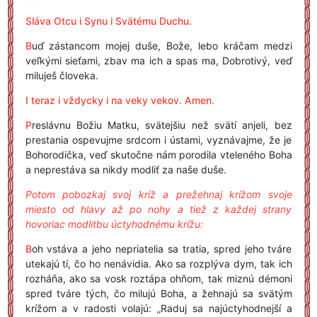
Sláva Otcu i Synu i Svätému Duchu.
B
uď zástancom mojej duše, Bože, lebo kráčam medzi
veľkými sieťami, zbav ma ich a spas ma, Dobrotivý, veď
miluješ človeka.
I teraz i vždycky i na veky vekov. Amen.
P
reslávnu Božiu Matku, svätejšiu než svätí anjeli, bez
prestania ospevujme srdcom i ústami, vyznávajme, že je
Bohorodička, veď skutočne nám porodila vteleného Boha
a neprestáva sa nikdy modliť za naše duše.
Potom pobozkaj svoj kríž a prežehnaj krížom svoje
miesto od hlavy až po nohy a tiež z každej strany
hovoriac modlitbu úctyhodnému krížu:
B
oh vstáva a jeho nepriatelia sa tratia, spred jeho tváre
utekajú tí, čo ho nenávidia. Ako sa rozplýva dym, tak ich
rozháňa, ako sa vosk roztápa ohňom, tak miznú démoni
spred tváre tých, čo milujú Boha, a žehnajú sa svätým
krížom a v radosti volajú: „Raduj sa najúctyhodnejší a