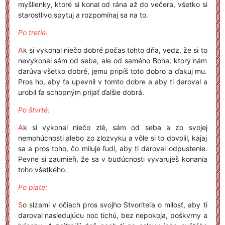
myšlienky, ktoré si konal od rána až do večera, všetko si
starostlivo spytuj a rozpomínaj sa na to.
Po tretie:
A
k si vykonal niečo dobré počas tohto dňa, vedz, že si to
nevykonal sám od seba, ale od samého Boha, ktorý nám
darúva všetko dobré, jemu pripíš toto dobro a ďakuj mu.
Pros ho, aby ťa upevnil v tomto dobre a aby ti daroval a
urobil ťa schopným prijať ďalšie dobrá.
Po štvrté:
A
k si vykonal niečo zlé, sám od seba a zo svojej
nemohúcnosti alebo zo zlozvyku a vôle si to dovolil, kajaj
sa a pros toho, čo miluje ľudí, aby ti daroval odpustenie.
Pevne si zaumieň, že sa v budúcnosti vyvaruješ konania
toho všetkého.
Po piate:
S
o slzami v očiach pros svojho Stvoriteľa o milosť, aby ti
daroval nasledujúcu noc tichú, bez nepokoja, poškvrny a