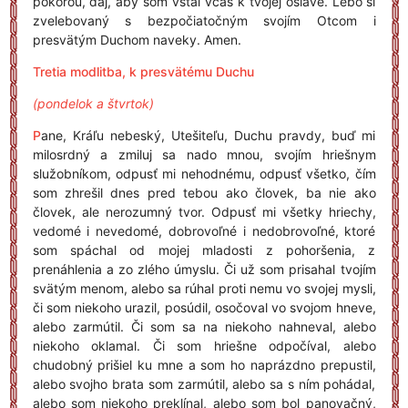
pokorou, daj, aby som vstal včas k tvojej oslave. Lebo si
zvelebovaný s bezpočiatočným svojím Otcom i
presvätým Duchom naveky. Amen.
Tretia modlitba, k presvätému Duchu
(pondelok a štvrtok)
P
ane, Kráľu nebeský, Utešiteľu, Duchu pravdy, buď mi
milosrdný a zmiluj sa nado mnou, svojím hriešnym
služobníkom, odpusť mi nehodnému, odpusť všetko, čím
som zhrešil dnes pred tebou ako človek, ba nie ako
človek, ale nerozumný tvor. Odpusť mi všetky hriechy,
vedomé i nevedomé, dobrovoľné i nedobrovoľné, ktoré
som spáchal od mojej mladosti z pohoršenia, z
prenáhlenia a zo zlého úmyslu. Či už som prisahal tvojím
svätým menom, alebo sa rúhal proti nemu vo svojej mysli,
či som niekoho urazil, posúdil, osočoval vo svojom hneve,
alebo zarmútil. Či som sa na niekoho nahneval, alebo
niekoho oklamal. Či som hriešne odpočíval, alebo
chudobný prišiel ku mne a som ho naprázdno prepustil,
alebo svojho brata som zarmútil, alebo sa s ním pohádal,
alebo som niekoho preklínal, alebo som bol panovačný,