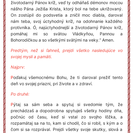
životodarný Pánov kríž, veď ty odháňaš démonov mocou
nášho Pána Ježiša Krista, ktorý bol na tebe ukrižovaný.
On zostúpil do podsvetia a zničil moc diabla, daroval
nám teba, svoj úctyhodný kríž, na odohnanie každého
protivníka. Ó, najúctyhodnejší a životodarný Pánov kríž,
pomáhaj mi so svätou Vládkyňou, Pannou a
Bohorodičkou a so všetkými svätými na veky.“ Amen.
Predtým, než si ľahneš, prejdi všetko nasledujúce vo
svojej mysli a pamäti.
Najprv:
P
oďakuj všemocnému Bohu, že ti daroval prežiť tento
deň vo svojej priazni, pri živote a v zdraví.
Po druhé:
P
ýtaj sa sám seba a spytuj si svedomie tým, že
prechádzaš a dopodrobna spytuješ všetky hodiny dňa,
počnúc od času, keď si vstal zo svojho lôžka, a
rozpamätaj sa na to, kam si chodil, čo si robil, s kým a o
čom si sa rozprával. Prejdi všetky svoje skutky, slová a