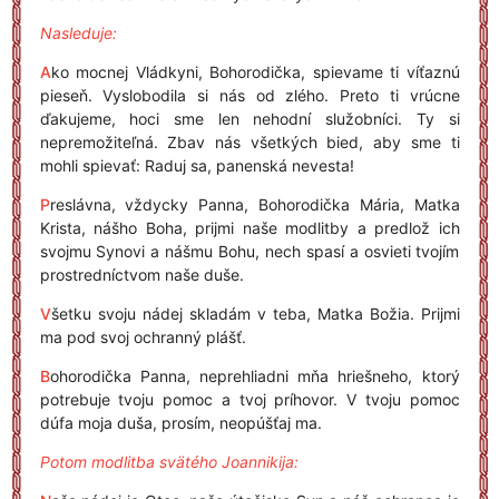
Nasleduje:
A
ko mocnej Vládkyni, Bohorodička, spievame ti víťaznú
pieseň. Vyslobodila si nás od zlého. Preto ti vrúcne
ďakujeme, hoci sme len nehodní služobníci. Ty si
nepremožiteľná. Zbav nás všetkých bied, aby sme ti
mohli spievať: Raduj sa, panenská nevesta!
P
reslávna, vždycky Panna, Bohorodička Mária, Matka
Krista, nášho Boha, prijmi naše modlitby a predlož ich
svojmu Synovi a nášmu Bohu, nech spasí a osvieti tvojím
prostredníctvom naše duše.
V
šetku svoju nádej skladám v teba, Matka Božia. Prijmi
ma pod svoj ochranný plášť.
B
ohorodička Panna, neprehliadni mňa hriešneho, ktorý
potrebuje tvoju pomoc a tvoj príhovor. V tvoju pomoc
dúfa moja duša, prosím, neopúšťaj ma.
Potom modlitba svätého Joannikija: