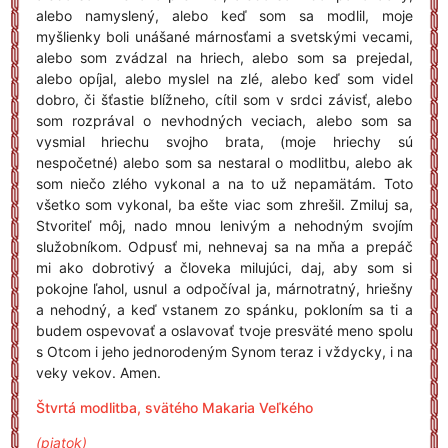
alebo namyslený, alebo keď som sa modlil, moje
myšlienky boli unášané márnosťami a svetskými vecami,
alebo som zvádzal na hriech, alebo som sa prejedal,
alebo opíjal, alebo myslel na zlé, alebo keď som videl
dobro, či šťastie blížneho, cítil som v srdci závisť, alebo
som rozprával o nevhodných veciach, alebo som sa
vysmial hriechu svojho brata, (moje hriechy sú
nespočetné) alebo som sa nestaral o modlitbu, alebo ak
som niečo zlého vykonal a na to už nepamätám. Toto
všetko som vykonal, ba ešte viac som zhrešil. Zmiluj sa,
Stvoriteľ môj, nado mnou lenivým a nehodným svojím
služobníkom. Odpusť mi, nehnevaj sa na mňa a prepáč
mi ako dobrotivý a človeka milujúci, daj, aby som si
pokojne ľahol, usnul a odpočíval ja, márnotratný, hriešny
a nehodný, a keď vstanem zo spánku, pokloním sa ti a
budem ospevovať a oslavovať tvoje presväté meno spolu
s Otcom i jeho jednorodeným Synom teraz i vždycky, i na
veky vekov. Amen.
Štvrtá modlitba, svätého Makaria Veľkého
(piatok)