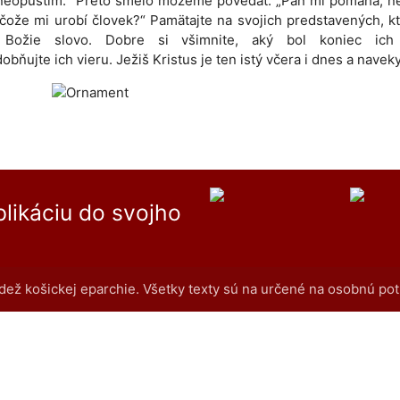
i neopustím.“ Preto smelo môžeme povedať: „Pán mi pomáha, 
 čože mi urobí človek?“ Pamätajte na svojich predstavených, k
i Božie slovo. Dobre si všimnite, aký bol koniec ich 
obňujte ich vieru. Ježiš Kristus je ten istý včera i dnes a naveky
aplikáciu do svojho
dež košickej eparchie. Všetky texty sú na určené na osobnú pot