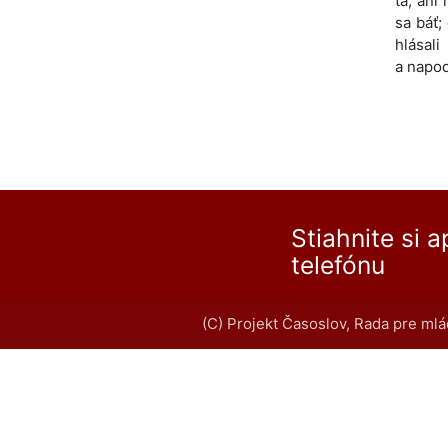
ťa, an
sa báť;
hlásal
a napod
Stiahnite si 
telefónu
(C) Projekt Časoslov, Rada pre mlá