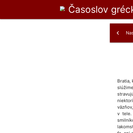
Časoslov
gréck
chevron_left
Na
Bratia,
slúžim
stravuj
niektor
väzňov,
v tele
smilní
lakomst