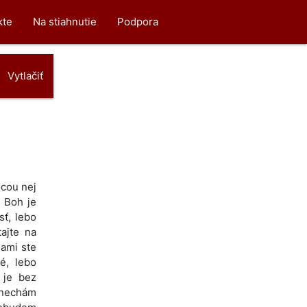
kte
Na stiahnutie
Podpora
Vytlačiť
ocou nej
 Boh je
sť, lebo
tajte na
sami ste
é, lebo
 je bez
zanechám