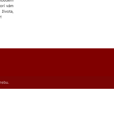
nebudem
torí vám
života,
!
rebu.