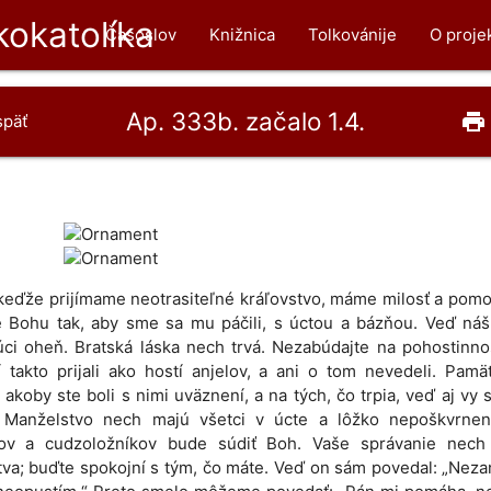
okatolíka
Časoslov
Knižnica
Tolkovánije
O proje
Ap. 333b. začalo 1.4.
print
späť
 keďže prijímame neotrasiteľné kráľovstvo, máme milosť a pom
e Bohu tak, aby sme sa mu páčili, s úctou a bázňou. Veď náš
úci oheň. Bratská láska nech trvá. Nezabúdajte na pohostinno
í takto prijali ako hostí anjelov, a ani o tom nevedeli. Pamä
 akoby ste boli s nimi uväznení, a na tých, čo trpia, veď aj vy 
. Manželstvo nech majú všetci v úcte a lôžko nepoškvrnen
kov a cudzoložníkov bude súdiť Boh. Vaše správanie nech
va; buďte spokojní s tým, čo máte. Veď on sám povedal: „Ne