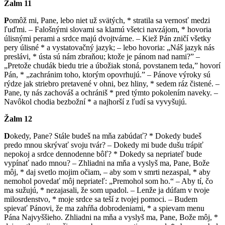
Žalm 11
P
omôž mi, Pane, lebo niet už svätých, * stratila sa vernosť medzi
ľuďmi. – Falošnými slovami sa klamú všetci navzájom, * hovoria
úlisnými perami a srdce majú dvojtvárne. – Kiež Pán zničí všetky
pery úlisné * a vystatovačný jazyk; – lebo hovoria: „Náš jazyk nás
preslávi, * ústa sú nám zbraňou; ktože je pánom nad nami?” –
„Pretože chudák biedu trie a úbožiak stoná, povstanem teda,” hovorí
Pán, * „zachránim toho, ktorým opovrhujú.” – Pánove výroky sú
rýdze jak striebro pretavené v ohni, bez hliny, * sedem ráz čistené. –
Pane, ty nás zachováš a ochrániš * pred týmto pokolením naveky. –
Navôkol chodia bezbožní * a najhorší z ľudí sa vyvyšujú.
Žalm
12
D
okedy, Pane? Stále budeš na mňa zabúdať? * Dokedy budeš
predo mnou skrývať svoju tvár? – Dokedy mi bude dušu trápiť
nepokoj a srdce dennodenne bôľ? * Dokedy sa nepriateľ bude
vypínať nado mnou? – Zhliadni na mňa a vyslyš ma, Pane, Bože
môj, * daj svetlo mojim očiam, – aby som v smrti nezaspal, * aby
nemohol povedať môj nepriateľ: „Premohol som ho.“ – Aby tí, čo
ma sužujú, * nezajasali, že som upadol. – Lenže ja dúfam v tvoje
milosrdenstvo, * moje srdce sa teší z tvojej pomoci. – Budem
spievať Pánovi, že ma zahŕňa dobrodeniami, * a spievam menu
Pána Najvyššieho. Zhliadni na mňa a vyslyš ma, Pane, Bože môj, *