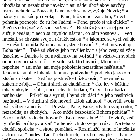
úbožiaka on nezabudne naveky * ani nádej úbožiakov navždy
márna nebude. – Povstaň, Pane, nech sa nevyvyšuje človek; * a
národy si na súd predvolaj. – Pane, hrôzou ich zasiahni; * nech
pohania pochopia, že sú iba ľuďmi. – Pane, prečo si tak ďaleko? *
Prečo sa skrývaš v časoch súženia? – Bezbožný vo svojej pýche
sužuje bedára; * nech sa chytí do nástrah, čo sám zosnoval. – Veď
hriešnik sa chvastá svojou náruživosťou * a lakomec sa vychvaľuje.
– Hriešnik pohŕda Pánom a namyslene hovorí: * „Boh nezasahuje;
Boha niet.” – Také sú všetky jeho myšlienky * a jeho cesty sú vždy
úspešné. – Ďaleko je od myšlienky na tvoj súd * a všetkých svojich
odporcov nemá za nič. – V srdci si takto hovorí: „Mnou nič
nepohne, * ani mňa, ani moje pokolenie nezastihne nešťastie.” –
Jeho ústa sú plné luhania, klamu a podvodu; * pod jeho jazykom
zločin a násilie. – Sedí na postriežke blízko osád, * nevinného
zákerne zabíja. – Očami sliedi za chudákom; * ako lev v húštine
číha v úkryte. – Číha, chce schvátiť bedára; * chytá ho a hádže
naňho sieť. – Prikrčí sa a vyrúti, i hynú chudáci * v jeho násilných
pazúroch. – V duchu si ešte hovorí: „Boh zabudol, * odvrátil svoju
tvár, vôbec sa nedíva.” – Povstaň, Pane, Bože, zdvihni svoju ruku, *
nezabúdaj na úbohých. – Ako môže bezbožník Bohom pohŕdať? *
Ako si môže v duchu hovoriť: „Boh nezasiahne!”? – Ty vidíš, veď
ty hľadíš na útrapy a žiaľ * a berieš ich do svojich rúk. – Na teba sa
chudák spolieha * a sirote pomáhaš. – Rozmliažď rameno hriešnika
a zločinca; * budeš hľadať jeho hriech, a už ho nenájdeš. – Pán je