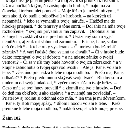
– Moja duša je plná utrpenia * a môj život sa priblížil k ríši smrti. –
Už ma počítajú k tým, čo zostupujú do hrobu, * majú ma za
človeka, ktorému niet pomoci. – Moje lôžko je medzi mŕtvymi, *
som ako tí, čo padli a odpočívajú v hroboch, – na ktorých už
nepamätáš, * lebo sa vymanili z tvojej náruče. – Hádžeš ma do
hlbokej priepasti, * do temravy a tône smrti. – Doľahlo na mňa tvoje
rozhorčenie, * svojimi prívalmi si ma zaplavil. – Odohnal si mi
známych a zošklivil si ma pred nimi. * Uväznený som a vyjsť
nemôžem, aj zrak mi slabne od zármutku. – K tebe, Pane, volám
deň čo deň * a k tebe ruky vystieram. – Či mŕtvym budeš robiť
zázraky? * A vari ľudské tône vstanú ťa chváliť? – Či v hrobe bude
dakto rozprávať o tvojej dobrote * a na mieste zániku o tvojej
vernosti? – Či sa v ríši tmy bude hovoriť o tvojich zázrakoch * a v
krajine zabudnutia o tvojej spravodlivosti? – Ale ja, Pane, volám k
tebe, * včasráno prichádza k tebe moja modlitba. – Prečo ma, Pane,
odháňaš? * Prečo predo mnou skrývaš svoju tvár? – Biedny som a
umieram od svojej mladosti, * vyčerpaný znášam tvoje hrôzy. –
Cezo mňa sa tvoj hnev prevalil * a zlomili ma tvoje hrozby. – Deň
čo deň ma obkľučujú ako záplava * a zvierajú ma zovšadiaľ. –
Priateľov aj rodinu si odohnal odo mňa, * len tma je mi dôverníkom.
– Pane, ty Boh mojej spásy, * dňom i nocou volám k tebe. – Kiež
prenikne k tebe moja modlitba, * nakloň svoj sluch k mojej prosbe.
Žalm 102
D
obroreč, duša moja, Pánovi * a celé moje vnútro jeho menu