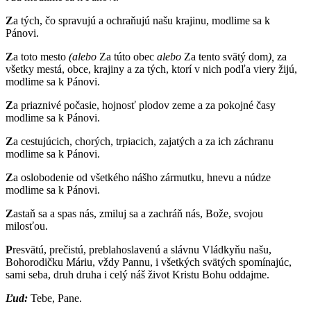
Z
a tých, čo spravujú a ochraňujú našu krajinu, modlime sa k
Pánovi.
Z
a toto mesto
(alebo
Za túto obec
alebo
Za tento svätý dom
),
za
všetky mestá, obce, krajiny a za tých, ktorí v nich podľa viery žijú,
modlime sa k Pánovi.
Z
a priaznivé počasie, hojnosť plodov zeme a za pokojné časy
modlime sa k Pánovi.
Z
a cestujúcich, chorých, trpiacich, zajatých a za ich záchranu
modlime sa k Pánovi.
Z
a oslobodenie od všetkého nášho zármutku, hnevu a núdze
modlime sa k Pánovi.
Z
astaň sa a spas nás, zmiluj sa a zachráň nás, Bože, svojou
milosťou.
P
resvätú, prečistú, preblahoslavenú a slávnu Vládkyňu našu,
Bohorodičku Máriu, vždy Pannu, i všetkých svätých spomínajúc,
sami seba, druh druha i celý náš život Kristu Bohu oddajme.
Ľud:
Tebe, Pane.