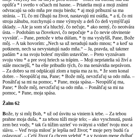
opúšťa * i svetlo v očiach mi hasne. – Priatelia moji a moji známi
odvracajú sa odo mňa pre moju biedu; * aj moji príbuzní sa ma
stránia. – Tí, čo mi číhajú na život, nastavujú mi osídla, * a tí, čo mi
stroja záhubu, rozchyrujú o mne výmysly a deň čo deň vymýšľajú
úklady. – Ale ja som sťa hluchý, čo nečuje, * ako nemý, čo neotvára
ústa. – Podobám sa človekovi, čo nepočuje * a čo nevie obvinenie
vyvrátiť. – Pane, pretože v teba dúfam, * ty ma vyslyšíš, Pane, Bože
môj. – A tak hovorím: „Nech sa už neradujú nado mnou; * a keď sa
potknem, nech sa nevystatujú nado mňa.“ – Ja, pravda, už takmer
padám * a na svoju bolesť myslím ustavične. – Preto vyznávam
svoju vinu * a pre svoj hriech sa trápim. – Moji nepriatelia sú živí a
stále mocnejší, * ba ešte pribudlo tých, čo ma nenávidia neprávom.
– Za dobro sa mi odplácajú zlom a tupia ma za to, * že som konal
dobre. – Neopúšťaj ma, Pane; * Bože môj, nevzďaľuj sa odo mňa. –
Ponáhľaj sa mi na pomoc, * Pane, moja spása.– Neopúšťaj ma,
Pane; * Bože môj, nevzďaľuj sa odo mňa. – Ponáhľaj sa mi na
pomoc, * Pane, moja spása.
Žalm 62
B
ože, ty si môj Boh, * už od úsvitu sa viniem k tebe. – Za tebou
prahne moja duša, * za tebou túži moje telo; – ako vyschnutá, pustá
zem bez vody, * tak ťa túžim uzrieť vo svätyni a vidieť tvoju moc a
slávu. – Veď tvoja milosť je lepšia než život; * moje pery budú ťa
oslavovať. – Celý život ťa chcem velebiť * a v tvojom mene dvíhať