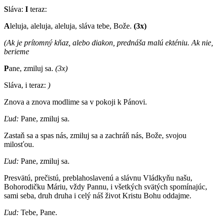
S
láva:
I
teraz:
A
leluja, aleluja, aleluja, sláva tebe, Bože.
(3x)
(Ak je prítomný kňaz, alebo diakon, prednáša malú ekténiu. Ak nie,
berieme
P
ane, zmiluj sa.
(3x)
Sláva, i teraz:
)
Znova a znova modlime sa v pokoji k Pánovi.
Ľud:
Pane, zmiluj sa.
Zastaň sa a spas nás, zmiluj sa a zachráň nás, Bože, svojou
milosťou.
Ľud:
Pane, zmiluj sa.
Presvätú, prečistú, preblahoslavenú a slávnu Vládkyňu našu,
Bohorodičku Máriu, vždy Pannu, i všetkých svätých spomínajúc,
sami seba, druh druha i celý náš život Kristu Bohu oddajme.
Ľud:
Tebe, Pane.