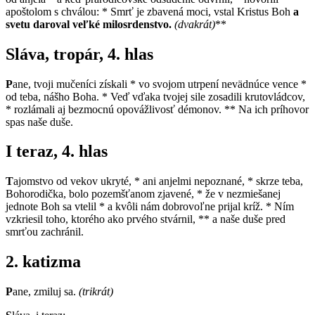
apoštolom s chválou: * Smrť je zbavená moci, vstal Kristus Boh
a
svetu daroval veľké milosrdenstvo.
(dvakrát)
**
Sláva, tropár, 4. hlas
P
ane, tvoji mučeníci získali * vo svojom utrpení nevädnúce vence *
od teba, nášho Boha. * Veď vďaka tvojej sile zosadili krutovládcov,
* rozlámali aj bezmocnú opovážlivosť démonov. ** Na ich príhovor
spas naše duše.
I teraz, 4. hlas
T
ajomstvo od vekov ukryté, * ani anjelmi nepoznané, * skrze teba,
Bohorodička, bolo pozemšťanom zjavené, * že v nezmiešanej
jednote Boh sa vtelil * a kvôli nám dobrovoľne prijal kríž. * Ním
vzkriesil toho, ktorého ako prvého stvárnil, ** a naše duše pred
smrťou zachránil.
2. katizma
P
ane, zmiluj sa.
(trikrát)