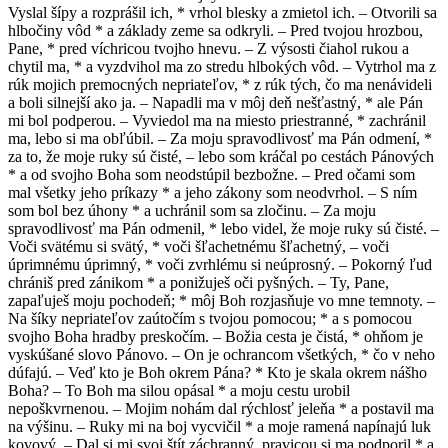
Vyslal šípy a rozprášil ich, * vrhol blesky a zmietol ich. – Otvorili sa
hlbočiny vôd * a základy zeme sa odkryli. – Pred tvojou hrozbou,
Pane, * pred víchricou tvojho hnevu. – Z výsosti čiahol rukou a
chytil ma, * a vyzdvihol ma zo stredu hlbokých vôd. – Vytrhol ma z
rúk mojich premocných nepriateľov, * z rúk tých, čo ma nenávideli
a boli silnejší ako ja. – Napadli ma v môj deň nešťastný, * ale Pán
mi bol podperou. – Vyviedol ma na miesto priestranné, * zachránil
ma, lebo si ma obľúbil. – Za moju spravodlivosť ma Pán odmení, *
za to, že moje ruky sú čisté, – lebo som kráčal po cestách Pánových
* a od svojho Boha som neodstúpil bezbožne. – Pred očami som
mal všetky jeho príkazy * a jeho zákony som neodvrhol. – S ním
som bol bez úhony * a uchránil som sa zločinu. – Za moju
spravodlivosť ma Pán odmenil, * lebo videl, že moje ruky sú čisté. –
Voči svätému si svätý, * voči šľachetnému šľachetný, – voči
úprimnému úprimný, * voči zvrhlému si neúprosný. – Pokorný ľud
chrániš pred zánikom * a ponižuješ oči pyšných. – Ty, Pane,
zapaľuješ moju pochodeň; * môj Boh rozjasňuje vo mne temnoty. –
Na šíky nepriateľov zaútočím s tvojou pomocou; * a s pomocou
svojho Boha hradby preskočím. – Božia cesta je čistá, * ohňom je
vyskúšané slovo Pánovo. – On je ochrancom všetkých, * čo v neho
dúfajú. – Veď kto je Boh okrem Pána? * Kto je skala okrem nášho
Boha? – To Boh ma silou opásal * a moju cestu urobil
nepoškvrnenou. – Mojim nohám dal rýchlosť jeleňa * a postavil ma
na výšinu. – Ruky mi na boj vycvičil * a moje ramená napínajú luk
kovový. – Dal si mi svoj štít záchranný, pravicou si ma podporil * a