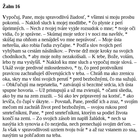
Žalm 16
V
ypočuj, Pane, moju spravodlivú žiadosť, * všimni si moju prosbu
pokornú. – Nakloň sluch k mojej modlitbe, * čo plynie z perí
úprimných. – Nech z tvojej tváre vyjde rozsudok o mne; * tvoje oči
vidia, čo je správne. – Skúmaj moje srdce i v noci ma navštív, *
skúšaj ma ohňom a nenájdeš vo mne neprávosť. – Moje ústa
nehrešia, ako robia ľudia zvyčajne. * Podľa slov tvojich perí
vyhýbam sa cestám násilníkov. – Pevne drž moje kroky na svojich
chodníkoch, * aby moje nohy nezakolísali. – K tebe, Bože, volám,
lebo ty ma vyslyšíš. * Nakloň ku mne sluch a vypočuj moje slová. –
Ukáž svoje predivné milosrdenstvo, * ty, čo pred protivníkmi
pravicou zachraňuješ dôverujúcich v teba. – Chráň ma ako zrenicu
oka, skry ma v tôni svojich perutí * pred bezbožnými, čo ma sužujú.
– Obkľučujú ma nepriatelia, * zatvárajú si bezcitné srdcia, ich ústa
spupne hovoria. – Už pristupujú a už ma zvierajú, * očami sliedia,
ako by ma na zem zrazili. – Sú ako lev pripravený na korisť, * ako
levíča, čo čupí v úkryte. – Povstaň, Pane, predíď ich a zraz, * svojím
mečom mi zachráň život pred bezbožným, – svojou rukou pred
smrteľníkmi, Pane, * pred smrteľníkmi, ktorým sa podiel života
končí na zemi. – Zo svojich zásob im naplň žalúdok, * nech sa
nasýtia ich synovia a čo nezjedia, nech prenechajú svojim deťom. –
Ja však v spravodlivosti uzriem tvoju tvár * a až raz vstanem zo sna,
nasýtim sa pohľadom na teba.