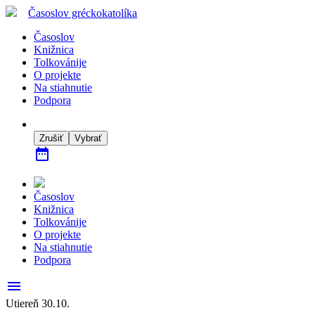
Časoslov
gréckokatolíka
Časoslov
Knižnica
Tolkovánije
O projekte
Na stiahnutie
Podpora
Zrušiť
Vybrať
date_range
Časoslov
Knižnica
Tolkovánije
O projekte
Na stiahnutie
Podpora
menu
Utiereň 30.10.