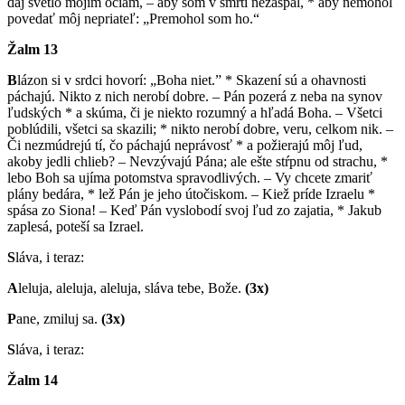
daj svetlo mojim očiam, – aby som v smrti nezaspal, * aby nemohol
povedať môj nepriateľ: „Premohol som ho.“
Žalm 13
B
lázon si v srdci hovorí: „Boha niet.” * Skazení sú a ohavnosti
páchajú. Nikto z nich nerobí dobre. – Pán pozerá z neba na synov
ľudských * a skúma, či je niekto rozumný a hľadá Boha. – Všetci
poblúdili, všetci sa skazili; * nikto nerobí dobre, veru, celkom nik. –
Či nezmúdrejú tí, čo páchajú neprávosť * a požierajú môj ľud,
akoby jedli chlieb? – Nevzývajú Pána; ale ešte stŕpnu od strachu, *
lebo Boh sa ujíma potomstva spravodlivých. – Vy chcete zmariť
plány bedára, * lež Pán je jeho útočiskom. – Kiež príde Izraelu *
spása zo Siona! – Keď Pán vyslobodí svoj ľud zo zajatia, * Jakub
zaplesá, poteší sa Izrael.
S
láva, i teraz:
A
leluja, aleluja, aleluja, sláva tebe, Bože.
(3x)
P
ane, zmiluj sa.
(3x)
S
láva, i teraz:
Žalm 14