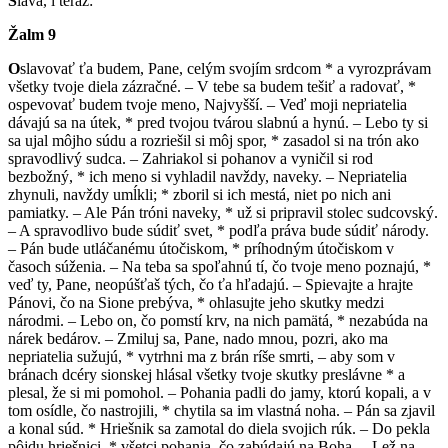
S
láva, i teraz:
Žalm
9
O
slavovať ťa budem, Pane, celým svojím srdcom * a vyrozprávam
všetky tvoje diela zázračné. – V tebe sa budem tešiť a radovať, *
ospevovať budem tvoje meno, Najvyšší. – Veď moji nepriatelia
dávajú sa na útek, * pred tvojou tvárou slabnú a hynú. – Lebo ty si
sa ujal môjho súdu a rozriešil si môj spor, * zasadol si na trón ako
spravodlivý sudca. – Zahriakol si pohanov a vyničil si rod
bezbožný, * ich meno si vyhladil navždy, naveky. – Nepriatelia
zhynuli, navždy umĺkli; * zboril si ich mestá, niet po nich ani
pamiatky. – Ale Pán tróni naveky, * už si pripravil stolec sudcovský.
– A spravodlivo bude súdiť svet, * podľa práva bude súdiť národy.
– Pán bude utláčanému útočiskom, * príhodným útočiskom v
časoch súženia. – Na teba sa spoľahnú tí, čo tvoje meno poznajú, *
veď ty, Pane, neopúšťaš tých, čo ťa hľadajú. – Spievajte a hrajte
Pánovi, čo na Sione prebýva, * ohlasujte jeho skutky medzi
národmi. – Lebo on, čo pomstí krv, na nich pamätá, * nezabúda na
nárek bedárov. – Zmiluj sa, Pane, nado mnou, pozri, ako ma
nepriatelia sužujú, * vytrhni ma z brán ríše smrti, – aby som v
bránach dcéry sionskej hlásal všetky tvoje skutky preslávne * a
plesal, že si mi pomohol. – Pohania padli do jamy, ktorú kopali, a v
tom osídle, čo nastrojili, * chytila sa im vlastná noha. – Pán sa zjavil
a konal súd. * Hriešnik sa zamotal do diela svojich rúk. – Do pekla
pôjdu hriešnici, * všetci pohania, čo zabúdajú na Boha. – Lež na