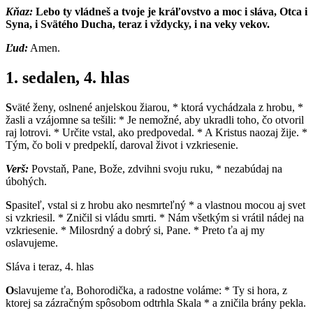
Kňaz:
Lebo ty vládneš a tvoje je kráľovstvo a moc i sláva, Otca i
Syna, i Svätého Ducha, teraz i vždycky, i na veky vekov.
Ľud:
Amen.
1. sedalen, 4. hlas
S
väté ženy, oslnené anjelskou žiarou, * ktorá vychádzala z hrobu, *
žasli a vzájomne sa tešili: * Je nemožné, aby ukradli toho, čo otvoril
raj lotrovi. * Určite vstal, ako predpovedal. * A Kristus naozaj žije. *
Tým, čo boli v predpeklí, daroval život i vzkriesenie.
Verš:
Povstaň, Pane, Bože, zdvihni svoju ruku, * nezabúdaj na
úbohých.
S
pasiteľ, vstal si z hrobu ako nesmrteľný * a vlastnou mocou aj svet
si vzkriesil. * Zničil si vládu smrti. * Nám všetkým si vrátil nádej na
vzkriesenie. * Milosrdný a dobrý si, Pane. * Preto ťa aj my
oslavujeme.
Sláva i teraz, 4. hlas
O
slavujeme ťa, Bohorodička, a radostne voláme: * Ty si hora, z
ktorej sa zázračným spôsobom odtrhla Skala * a zničila brány pekla.