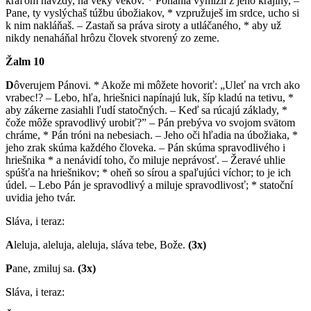
kráľom navždy, na veky vekov. * Pohania vymizli z jeho krajiny, –
Pane, ty vyslýchaš túžbu úbožiakov, * vzpružuješ im srdce, ucho si
k nim nakláňaš. – Zastaň sa práva siroty a utláčaného, * aby už
nikdy nenaháňal hrôzu človek stvorený zo zeme.
Žalm 10
D
ôverujem Pánovi. * Akože mi môžete hovoriť: „Uleť na vrch ako
vrabec!? – Lebo, hľa, hriešnici napínajú luk, šíp kladú na tetivu, *
aby zákerne zasiahli ľudí statočných. – Keď sa rúcajú základy, *
čože môže spravodlivý urobiť?” – Pán prebýva vo svojom svätom
chráme, * Pán tróni na nebesiach. – Jeho oči hľadia na úbožiaka, *
jeho zrak skúma každého človeka. – Pán skúma spravodlivého i
hriešnika * a nenávidí toho, čo miluje neprávosť. – Žeravé uhlie
spúšťa na hriešnikov; * oheň so sírou a spaľujúci víchor; to je ich
údel. – Lebo Pán je spravodlivý a miluje spravodlivosť; * statoční
uvidia jeho tvár.
S
láva, i teraz:
A
leluja, aleluja, aleluja, sláva tebe, Bože.
(3x)
P
ane, zmiluj sa.
(3x)
S
láva, i teraz: