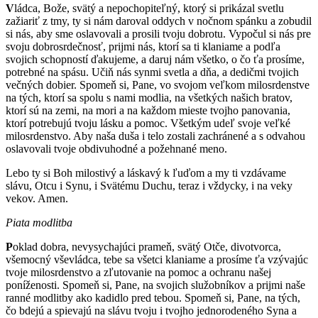
V
ládca, Bože, svätý a nepochopiteľný, ktorý si prikázal svetlu
zažiariť z tmy, ty si nám daroval oddych v nočnom spánku a zobudil
si nás, aby sme oslavovali a prosili tvoju dobrotu. Vypočul si nás pre
svoju dobrosrdečnosť, prijmi nás, ktorí sa ti klaniame a podľa
svojich schopností ďakujeme, a daruj nám všetko, o čo ťa prosíme,
potrebné na spásu. Učiň nás synmi svetla a dňa, a dedičmi tvojich
večných dobier. Spomeň si, Pane, vo svojom veľkom milosrdenstve
na tých, ktorí sa spolu s nami modlia, na všetkých našich bratov,
ktorí sú na zemi, na mori a na každom mieste tvojho panovania,
ktorí potrebujú tvoju lásku a pomoc. Všetkým udeľ svoje veľké
milosrdenstvo. Aby naša duša i telo zostali zachránené a s odvahou
oslavovali tvoje obdivuhodné a požehnané meno.
Lebo ty si Boh milostivý a láskavý k ľuďom a my ti vzdávame
slávu, Otcu i Synu, i Svätému Duchu, teraz i vždycky, i na veky
vekov. Amen.
Piata modlitba
P
oklad dobra, nevysychajúci prameň, svätý Otče, divotvorca,
všemocný vševládca, tebe sa všetci klaniame a prosíme ťa vzývajúc
tvoje milosrdenstvo a zľutovanie na pomoc a ochranu našej
poníženosti. Spomeň si, Pane, na svojich služobníkov a prijmi naše
ranné modlitby ako kadidlo pred tebou. Spomeň si, Pane, na tých,
čo bdejú a spievajú na slávu tvoju i tvojho jednorodeného Syna a