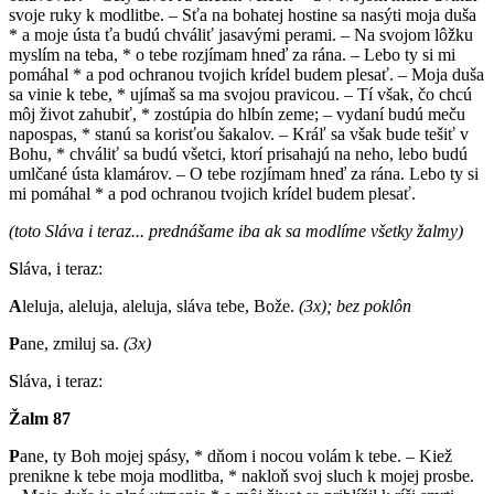
svoje ruky k modlitbe. – Sťa na bohatej hostine sa nasýti moja duša
* a moje ústa ťa budú chváliť jasavými perami. – Na svojom lôžku
myslím na teba, * o tebe rozjímam hneď za rána. – Lebo ty si mi
pomáhal * a pod ochranou tvojich krídel budem plesať. – Moja duša
sa vinie k tebe, * ujímaš sa ma svojou pravicou. – Tí však, čo chcú
môj život zahubiť, * zostúpia do hlbín zeme; – vydaní budú meču
napospas, * stanú sa korisťou šakalov. – Kráľ sa však bude tešiť v
Bohu, * chváliť sa budú všetci, ktorí prisahajú na neho, lebo budú
umlčané ústa klamárov. – O tebe rozjímam hneď za rána. Lebo ty si
mi pomáhal * a pod ochranou tvojich krídel budem plesať.
(toto Sláva i teraz... prednášame iba ak sa modlíme všetky žalmy)
S
láva, i teraz:
A
leluja, aleluja, aleluja, sláva tebe, Bože.
(3x); bez poklôn
P
ane, zmiluj sa.
(3x)
S
láva, i teraz:
Žalm 87
P
ane, ty Boh mojej spásy, * dňom i nocou volám k tebe. – Kiež
prenikne k tebe moja modlitba, * nakloň svoj sluch k mojej prosbe.