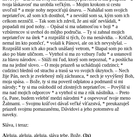
tvoja láskavosť ma urobila veľkým. – Mojim krokom si cestu
uvoľnil * a moje nohy nepociťujú únavu. – Naháňal som svojich
nepriateľov, až som ich dostihol, * a nevrátil som sa, kým som ich
celkom nezničil. – Tak som ich zdrvil, že ani stáť nevládali, *
popadali mi pod nohy. – Opásal si ma udatnosťou v boji * a
vzbúrencov si uvrhol do môjho područia. – Ty si zahnal mojich
nepriateľov na útek * a rozprášil si tých, čo ma nenávidia. – Kričali,
nemal im kto pomôcť, * volali k Pánovi, ale on ich nevyslyšal. –
Rozprášil som ich ako prach unášaný vetrom, * šliapal som po nich
ako po blate uličnom. – Vytrhol si ma zo vzbury ľudu * a ustanovil
za hlavu národov. – Slúži mi ľud, ktorý som nepoznal, * a poslúcha
ma na jediné slovo. – O moju priazeň sa uchádzajú cudzinci; *
cudzinci blednú od strachu a trasú sa vo svojich úkrytoch. – Nech
žije Pán, nech je zvelebený môj záchranca, * nech je vyvýšený Boh,
moja spása. – Bože, ty si ma poveril odplatou a podmanil si mi
národy; * ty si ma oslobodil od zlostných nepriateľov. – Povýšil si
ma nad mojich odporcov * a vytrhol si ma z rúk násilníka. – Preto
ťa, Pane, budem velebiť medzi národmi * a ospevovať tvoje meno
Žalmami. – Svojmu kráľovi dávaš veľké víťazstvá, * preukazuješ
priazeň svojmu pomazanému, Dávidovi a jeho potomstvu až
naveky.
S
láva, i teraz:
A
leluja, aleluja, aleluja, sláva tebe, Bože.
(3x)