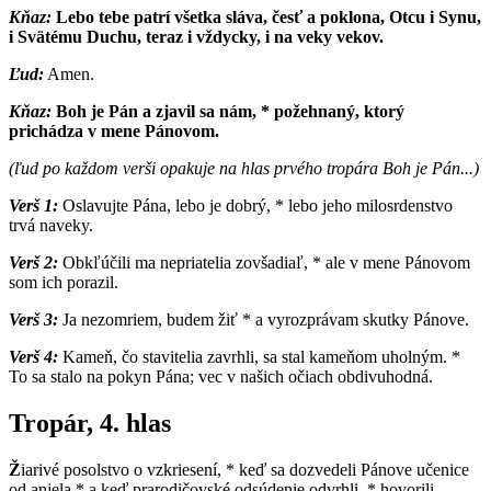
Kňaz:
Lebo tebe patrí všetka sláva, česť a poklona, Otcu i Synu,
i Svätému Duchu, teraz i vždycky, i na veky vekov.
Ľud:
Amen.
Kňaz:
Boh je Pán a zjavil sa nám, * požehnaný, ktorý
prichádza v mene Pánovom.
(ľud po každom verši opakuje na hlas prvého tropára Boh je Pán...)
Verš 1:
Oslavujte Pána, lebo je dobrý, * lebo jeho milosrdenstvo
trvá naveky.
Verš 2:
Obkľúčili ma nepriatelia zovšadiaľ, * ale v mene Pánovom
som ich porazil.
Verš 3:
Ja nezomriem, budem žiť * a vyrozprávam skutky Pánove.
Verš 4:
Kameň, čo stavitelia zavrhli, sa stal kameňom uholným. *
To sa stalo na pokyn Pána; vec v našich očiach obdivuhodná.
Tropár, 4. hlas
Ž
iarivé posolstvo o vzkriesení, * keď sa dozvedeli Pánove učenice
od anjela * a keď prarodičovské odsúdenie odvrhli, * hovorili