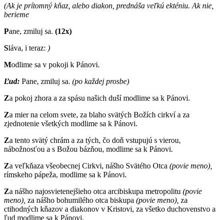
(Ak je prítomný kňaz, alebo diakon, prednáša veľkú ekténiu. Ak nie,
berieme
P
ane, zmiluj sa.
(12x)
S
láva, i teraz:
)
M
odlime sa v pokoji k Pánovi.
Ľud:
Pane, zmiluj sa.
(po každej prosbe)
Z
a pokoj zhora a za spásu našich duší modlime sa k Pánovi.
Z
a mier na celom svete, za blaho svätých Božích cirkví a za
zjednotenie všetkých modlime sa k Pánovi.
Z
a tento svätý chrám a za tých, čo doň vstupujú s vierou,
nábožnosťou a s Božou bázňou, modlime sa k Pánovi.
Z
a veľkňaza všeobecnej Cirkvi, nášho Svätého Otca
(povie meno),
rímskeho pápeža, modlime sa k Pánovi.
Z
a nášho najosvietenejšieho otca arcibiskupa metropolitu
(povie
meno),
za nášho bohumilého otca biskupa
(povie meno),
za
ctihodných kňazov a diakonov v Kristovi, za všetko duchovenstvo a
ľud modlime sa k Pánovi.