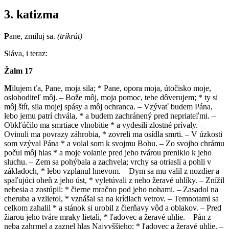
3. katizma
P
ane, zmiluj sa.
(trikrát)
S
láva, i teraz:
Žalm
17
M
ilujem ťa, Pane, moja sila; * Pane, opora moja, útočisko moje,
osloboditeľ môj. – Bože môj, moja pomoc, tebe dôverujem; * ty si
môj štít, sila mojej spásy a môj ochranca. – Vzývať budem Pána,
lebo jemu patrí chvála, * a budem zachránený pred nepriateľmi. –
Obkľúčilo ma smrtiace vlnobitie * a vydesili zlostné prívaly. –
Ovinuli ma povrazy záhrobia, * zovreli ma osídla smrti. – V úzkosti
som vzýval Pána * a volal som k svojmu Bohu. – Zo svojho chrámu
počul môj hlas * a moje volanie pred jeho tvárou preniklo k jeho
sluchu. – Zem sa pohýbala a zachvela; vrchy sa otriasli a pohli v
základoch, * lebo vzplanul hnevom. – Dym sa mu valil z nozdier a
spaľujúci oheň z jeho úst, * vyletúvali z neho žeravé uhlíky. – Znížil
nebesia a zostúpil: * čierne mračno pod jeho nohami. – Zasadol na
cheruba a vzlietol, * vznášal sa na krídlach vetrov. – Temnotami sa
celkom zahalil * a stánok si urobil z čierňavy vôd a oblakov. – Pred
žiarou jeho tváre mraky lietali, * ľadovec a žeravé uhlie. – Pán z
neba zahrmel a zaznel hlas Najvyššieho: * ľadovec a žeravé uhlie. –