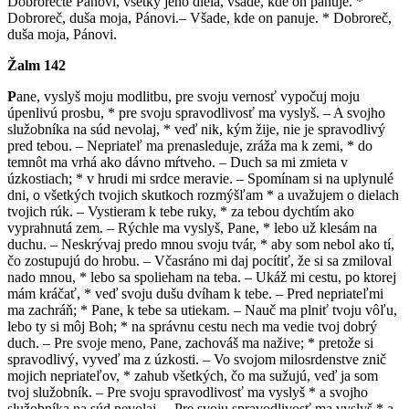
Dobrorečte Pánovi, všetky jeho diela, všade, kde on panuje. *
Dobroreč, duša moja, Pánovi.– Všade, kde on panuje. * Dobroreč,
duša moja, Pánovi.
Žalm 142
P
ane, vyslyš moju modlitbu, pre svoju vernosť vypočuj moju
úpenlivú prosbu, * pre svoju spravodlivosť ma vyslyš. – A svojho
služobníka na súd nevolaj, * veď nik, kým žije, nie je spravodlivý
pred tebou. – Nepriateľ ma prenasleduje, zráža ma k zemi, * do
temnôt ma vrhá ako dávno mŕtveho. – Duch sa mi zmieta v
úzkostiach; * v hrudi mi srdce meravie. – Spomínam si na uplynulé
dni, o všetkých tvojich skutkoch rozmýšľam * a uvažujem o dielach
tvojich rúk. – Vystieram k tebe ruky, * za tebou dychtím ako
vyprahnutá zem. – Rýchle ma vyslyš, Pane, * lebo už klesám na
duchu. – Neskrývaj predo mnou svoju tvár, * aby som nebol ako tí,
čo zostupujú do hrobu. – Včasráno mi daj pocítiť, že si sa zmiloval
nado mnou, * lebo sa spolieham na teba. – Ukáž mi cestu, po ktorej
mám kráčať, * veď svoju dušu dvíham k tebe. – Pred nepriateľmi
ma zachráň; * Pane, k tebe sa utiekam. – Nauč ma plniť tvoju vôľu,
lebo ty si môj Boh; * na správnu cestu nech ma vedie tvoj dobrý
duch. – Pre svoje meno, Pane, zachováš ma nažive; * pretože si
spravodlivý, vyveď ma z úzkosti. – Vo svojom milosrdenstve znič
mojich nepriateľov, * zahub všetkých, čo ma sužujú, veď ja som
tvoj služobník. – Pre svoju spravodlivosť ma vyslyš * a svojho
služobníka na súd nevolaj. – Pre svoju spravodlivosť ma vyslyš * a