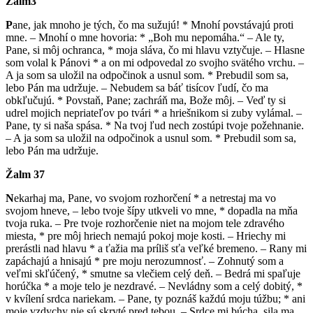
Žalm3
P
ane, jak mnoho je tých, čo ma sužujú! * Mnohí povstávajú proti
mne. – Mnohí o mne hovoria: * „Boh mu nepomáha.“ – Ale ty,
Pane, si môj ochranca, * moja sláva, čo mi hlavu vztyčuje. – Hlasne
som volal k Pánovi * a on mi odpovedal zo svojho svätého vrchu. –
A ja som sa uložil na odpočinok a usnul som. * Prebudil som sa,
lebo Pán ma udržuje. – Nebudem sa báť tisícov ľudí, čo ma
obkľučujú. * Povstaň, Pane; zachráň ma, Bože môj. – Veď ty si
udrel mojich nepriateľov po tvári * a hriešnikom si zuby vylámal. –
Pane, ty si naša spása. * Na tvoj ľud nech zostúpi tvoje požehnanie.
– A ja som sa uložil na odpočinok a usnul som. * Prebudil som sa,
lebo Pán ma udržuje.
Žalm 37
N
ekarhaj ma, Pane, vo svojom rozhorčení * a netrestaj ma vo
svojom hneve, – lebo tvoje šípy utkveli vo mne, * dopadla na mňa
tvoja ruka. – Pre tvoje rozhorčenie niet na mojom tele zdravého
miesta, * pre môj hriech nemajú pokoj moje kosti. – Hriechy mi
prerástli nad hlavu * a ťažia ma príliš sťa veľké bremeno. – Rany mi
zapáchajú a hnisajú * pre moju nerozumnosť. – Zohnutý som a
veľmi skľúčený, * smutne sa vlečiem celý deň. – Bedrá mi spaľuje
horúčka * a moje telo je nezdravé. – Nevládny som a celý dobitý, *
v kvílení srdca nariekam. – Pane, ty poznáš každú moju túžbu; * ani
moje vzdychy nie sú skryté pred tebou. – Srdce mi búcha, sila ma