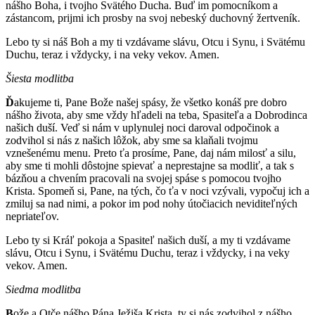
nášho Boha, i tvojho Svätého Ducha. Buď im pomocníkom a
zástancom, prijmi ich prosby na svoj nebeský duchovný žertveník.
Lebo ty si náš Boh a my ti vzdávame slávu, Otcu i Synu, i Svätému
Duchu, teraz i vždycky, i na veky vekov. Amen.
Šiesta modlitba
Ď
akujeme ti, Pane Bože našej spásy, že všetko konáš pre dobro
nášho života, aby sme vždy hľadeli na teba, Spasiteľa a Dobrodinca
našich duší. Veď si nám v uplynulej noci daroval odpočinok a
zodvihol si nás z našich lôžok, aby sme sa klaňali tvojmu
vznešenému menu. Preto ťa prosíme, Pane, daj nám milosť a silu,
aby sme ti mohli dôstojne spievať a neprestajne sa modliť, a tak s
bázňou a chvením pracovali na svojej spáse s pomocou tvojho
Krista. Spomeň si, Pane, na tých, čo ťa v noci vzývali, vypočuj ich a
zmiluj sa nad nimi, a pokor im pod nohy útočiacich neviditeľných
nepriateľov.
Lebo ty si Kráľ pokoja a Spasiteľ našich duší, a my ti vzdávame
slávu, Otcu i Synu, i Svätému Duchu, teraz i vždycky, i na veky
vekov. Amen.
Siedma modlitba
B
ože a Otče nášho Pána Ježiša Krista, ty si nás zodvihol z nášho