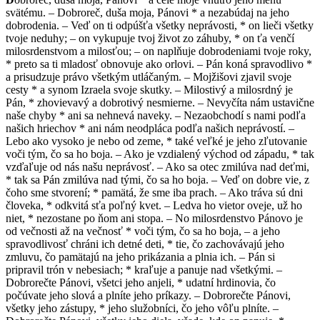
svätému. – Dobroreč, duša moja, Pánovi * a nezabúdaj na jeho
dobrodenia. – Veď on ti odpúšťa všetky neprávosti, * on lieči všetky
tvoje neduhy; – on vykupuje tvoj život zo záhuby, * on ťa venčí
milosrdenstvom a milosťou; – on naplňuje dobrodeniami tvoje roky,
* preto sa ti mladosť obnovuje ako orlovi. – Pán koná spravodlivo *
a prisudzuje právo všetkým utláčaným. – Mojžišovi zjavil svoje
cesty * a synom Izraela svoje skutky. – Milostivý a milosrdný je
Pán, * zhovievavý a dobrotivý nesmierne. – Nevyčíta nám ustavične
naše chyby * ani sa nehnevá naveky. – Nezaobchodí s nami podľa
našich hriechov * ani nám neodpláca podľa našich neprávostí. –
Lebo ako vysoko je nebo od zeme, * také veľké je jeho zľutovanie
voči tým, čo sa ho boja. – Ako je vzdialený východ od západu, * tak
vzďaľuje od nás našu neprávosť. – Ako sa otec zmilúva nad deťmi,
* tak sa Pán zmilúva nad tými, čo sa ho boja. – Veď on dobre vie, z
čoho sme stvorení; * pamätá, že sme iba prach. – Ako tráva sú dni
človeka, * odkvitá sťa poľný kvet. – Ledva ho vietor oveje, už ho
niet, * nezostane po ňom ani stopa. – No milosrdenstvo Pánovo je
od večnosti až na večnosť * voči tým, čo sa ho boja, – a jeho
spravodlivosť chráni ich detné deti, * tie, čo zachovávajú jeho
zmluvu, čo pamätajú na jeho prikázania a plnia ich. – Pán si
pripravil trón v nebesiach; * kraľuje a panuje nad všetkými. –
Dobrorečte Pánovi, všetci jeho anjeli, * udatní hrdinovia, čo
počúvate jeho slová a plníte jeho príkazy. – Dobrorečte Pánovi,
všetky jeho zástupy, * jeho služobníci, čo jeho vôľu plníte. –