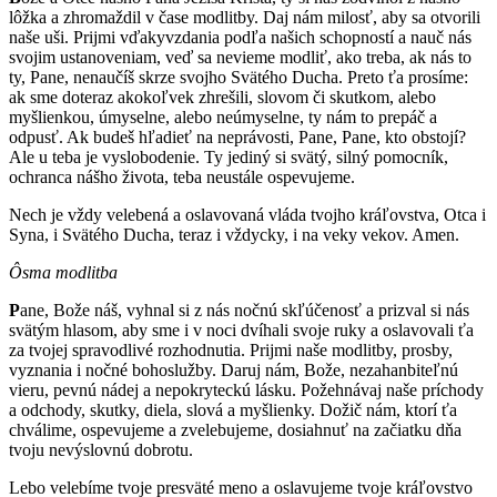
lôžka a zhromaždil v čase modlitby. Daj nám milosť, aby sa otvorili
naše uši. Prijmi vďakyvzdania podľa našich schopností a nauč nás
svojim ustanoveniam, veď sa nevieme modliť, ako treba, ak nás to
ty, Pane, nenaučíš skrze svojho Svätého Ducha. Preto ťa prosíme:
ak sme doteraz akokoľvek zhrešili, slovom či skutkom, alebo
myšlienkou, úmyselne, alebo neúmyselne, ty nám to prepáč a
odpusť. Ak budeš hľadieť na neprávosti, Pane, Pane, kto obstojí?
Ale u teba je vyslobodenie. Ty jediný si svätý, silný pomocník,
ochranca nášho života, teba neustále ospevujeme.
Nech je vždy velebená a oslavovaná vláda tvojho kráľovstva, Otca i
Syna, i Svätého Ducha, teraz i vždycky, i na veky vekov. Amen.
Ôsma modlitba
P
ane, Bože náš, vyhnal si z nás nočnú skľúčenosť a prizval si nás
svätým hlasom, aby sme i v noci dvíhali svoje ruky a oslavovali ťa
za tvojej spravodlivé rozhodnutia. Prijmi naše modlitby, prosby,
vyznania i nočné bohoslužby. Daruj nám, Bože, nezahanbiteľnú
vieru, pevnú nádej a nepokryteckú lásku. Požehnávaj naše príchody
a odchody, skutky, diela, slová a myšlienky. Dožič nám, ktorí ťa
chválime, ospevujeme a zvelebujeme, dosiahnuť na začiatku dňa
tvoju nevýslovnú dobrotu.
Lebo velebíme tvoje presväté meno a oslavujeme tvoje kráľovstvo