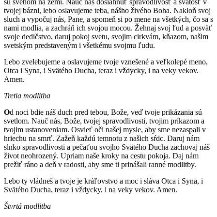
sú svetlom na zemi. Nauč nás dosiahnuť spravodlivosť a svätosť v
tvojej bázni, lebo oslavujeme teba, nášho živého Boha. Nakloň svoj
sluch a vypočuj nás, Pane, a spomeň si po mene na všetkých, čo sa s
nami modlia, a zachráň ich svojou mocou. Žehnaj svoj ľud a posväť
svoje dedičstvo, daruj pokoj svetu, svojim cirkvám, kňazom, našim
svetským predstaveným i všetkému svojmu ľudu.
Lebo zvelebujeme a oslavujeme tvoje vznešené a veľkolepé meno,
Otca i Syna, i Svätého Ducha, teraz i vždycky, i na veky vekov.
Amen.
Tretia modlitba
O
d noci bdie náš duch pred tebou, Bože, veď tvoje prikázania sú
svetlom. Nauč nás, Bože, tvojej spravodlivosti, tvojim príkazom a
tvojim ustanoveniam. Osvieť oči našej mysle, aby sme nezaspali v
hriechu na smrť. Zažeň každú temnotu z našich sŕdc. Daruj nám
slnko spravodlivosti a pečaťou svojho Svätého Ducha zachovaj náš
život neohrozený. Upriam naše kroky na cestu pokoja. Daj nám
prežiť ráno a deň v radosti, aby sme ti prinášali ranné modlitby.
Lebo ty vládneš a tvoje je kráľovstvo a moc i sláva Otca i Syna, i
Svätého Ducha, teraz i vždycky, i na veky vekov. Amen.
Štvrtá modlitba