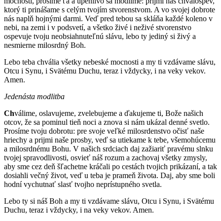
mocnosti, prosíme ťa a úpenlivo sa modlíme: prijmi náš chválospev,
ktorý ti prinášame s celým tvojím stvorenstvom. A vo svojej dobrote
nás naplň hojnými darmi. Veď pred tebou sa skláňa každé koleno v
nebi, na zemi i v podsvetí, a všetko živé i neživé stvorenstvo
ospevuje tvoju neobsiahnuteľnú slávu, lebo ty jediný si živý a
nesmierne milosrdný Boh.
Lebo teba chvália všetky nebeské mocnosti a my ti vzdávame slávu,
Otcu i Synu, i Svätému Duchu, teraz i vždycky, i na veky vekov.
Amen.
Jedenásta modlitba
Ch
válime, oslavujeme, zvelebujeme a ďakujeme ti, Bože našich
otcov, že sa pominul tieň noci a znova si nám ukázal denné svetlo.
Prosíme tvoju dobrotu: pre svoje veľké milosrdenstvo očisť naše
hriechy a prijmi naše prosby, veď sa utiekame k tebe, všemohúcemu
a milosrdnému Bohu. V našich srdciach daj zažiariť pravému slnku
tvojej spravodlivosti, osvieť náš rozum a zachovaj všetky zmysly,
aby sme cez deň šľachetne kráčali po cestách tvojich prikázaní, a tak
dosiahli večný život, veď u teba je prameň života. Daj, aby sme boli
hodní vychutnať slasť tvojho neprístupného svetla.
Lebo ty si náš Boh a my ti vzdávame slávu, Otcu i Synu, i Svätému
Duchu, teraz i vždycky, i na veky vekov. Amen.