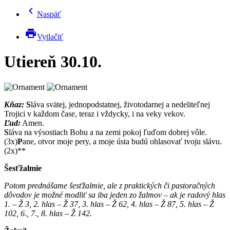
chevron_left
Naspäť
print
Vytlačiť
Utiereň 30.10.
Kňaz:
S
láva svätej, jednopodstatnej, životodarnej a nedeliteľnej
Trojici v každom čase, teraz i vždycky, i na veky vekov.
Ľud:
Amen.
S
láva na výsostiach Bohu a na zemi pokoj ľuďom dobrej vôle.
(3x)
P
ane, otvor moje pery, a moje ústa budú ohlasovať tvoju slávu.
(2x)**
Šesťžalmie
Potom prednášame šesťžalmie, ale z praktických či pastoračných
dôvodov je možné modliť sa iba jeden zo žalmov – ak je radový hlas
1. – Ž 3, 2. hlas – Ž 37, 3. hlas – Ž 62, 4. hlas – Ž 87, 5. hlas – Ž
102, 6., 7., 8. hlas – Ž 142.