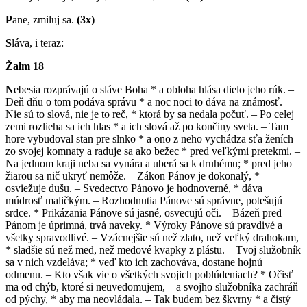
P
ane, zmiluj sa.
(3x)
S
láva, i teraz:
Žalm
18
N
ebesia rozprávajú o sláve Boha * a obloha hlása dielo jeho rúk. –
Deň dňu o tom podáva správu * a noc noci to dáva na známosť. –
Nie sú to slová, nie je to reč, * ktorá by sa nedala počuť. – Po celej
zemi rozlieha sa ich hlas * a ich slová až po končiny sveta. – Tam
hore vybudoval stan pre slnko * a ono z neho vychádza sťa ženích
zo svojej komnaty a raduje sa ako bežec * pred veľkými pretekmi. –
Na jednom kraji neba sa vynára a uberá sa k druhému; * pred jeho
žiarou sa nič ukryť nemôže. – Zákon Pánov je dokonalý, *
osviežuje dušu. – Svedectvo Pánovo je hodnoverné, * dáva
múdrosť maličkým. – Rozhodnutia Pánove sú správne, potešujú
srdce. * Prikázania Pánove sú jasné, osvecujú oči. – Bázeň pred
Pánom je úprimná, trvá naveky. * Výroky Pánove sú pravdivé a
všetky spravodlivé. – Vzácnejšie sú než zlato, než veľký drahokam,
* sladšie sú než med, než medové kvapky z plástu. – Tvoj služobník
sa v nich vzdeláva; * veď kto ich zachováva, dostane hojnú
odmenu. – Kto však vie o všetkých svojich poblúdeniach? * Očisť
ma od chýb, ktoré si neuvedomujem, – a svojho služobníka zachráň
od pýchy, * aby ma neovládala. – Tak budem bez škvrny * a čistý