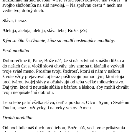
svojho služobníka na súd nevolaj. – Na správnu cestu * nech ma
vedie tvoj dobrý duch.
S
láva, i teraz:
A
leluja, aleluja, aleluja, sláva tebe, Bože.
(3x)
Kým sa číta šesťžalmie, kňaz sa modlí nasledujúce modlitby:
Prvá modlitba
D
obrorečíme ti, Pane, Bože náš, že si nás zdvihol z nášho lôžka a
do našich úst si vložil slová chvály, aby sme sa ti klaňali a vzývali
tvoje sväté meno. Prosíme tvoju štedrosť, ktorú si nám v našom
živote vždy prejavoval: aj teraz pošli svoju pomoc tým, ktorí stoja
pred tvárou tvojej slávy a očakávajú od teba veľké milosrdenstvo.
Daj tým, ktorí ti neustále slúžia s bázňou a láskou, aby mohli chváliť
tvoju neopísateľnú dobrotu.
Lebo tebe patrí všetka sláva, česť a poklona, Otcu i Synu, i Svätému
Duchu, teraz i vždycky, i na veky vekov. Amen.
Druhá modlitba
O
d noci bdie náš duch pred tebou, Bože náš, veď tvoje prikázania