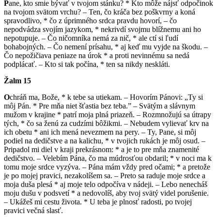
P
ane, kto smie bývať v tvojom stánku? * Kto môže nájsť odpočinok
na tvojom svätom vrchu? – Ten, čo kráča bez poškvrny a koná
spravodlivo, * čo z úprimného srdca pravdu hovorí, – čo
nepodvádza svojím jazykom, * nekrivdí svojmu blížnemu ani ho
nepotupuje. – Čo ničomníka nemá za nič, * ale ctí si ľudí
bohabojných. – Čo nemení prísahu, * aj keď mu vyjde na škodu. –
Čo nepožičiava peniaze na úrok * a proti nevinnému sa nedá
podplácať. – Kto si tak počína, * ten sa nikdy neskláti.
Žalm 15
O
chráň ma, Bože, * k tebe sa utiekam. – Hovorím Pánovi: „Ty si
môj Pán. * Pre mňa niet šťastia bez teba.” – Svätým a slávnym
mužom v krajine * patrí moja plná priazeň. – Rozmnožujú sa útrapy
tých, * čo sa ženú za cudzími bôžikmi. – Nebudem vylievať krv na
ich obetu * ani ich mená nevezmem na pery. – Ty, Pane, si môj
podiel na dedičstve a na kalichu, * v tvojich rukách je môj osud. –
Pripadol mi diel v kraji prekrásnom: * a je to pre mňa znamenité
dedičstvo. – Velebím Pána, čo ma múdrosťou obdaril; * v noci ma k
tomu moje srdce vyzýva. – Pána mám vždy pred očami; * a pretože
je po mojej pravici, nezakolíšem sa. – Preto sa raduje moje srdce a
moja duša plesá * aj moje telo odpočíva v nádeji. – Lebo nenecháš
moju dušu v podsvetí * a nedovolíš, aby tvoj svätý videl porušenie.
– Ukážeš mi cestu života. * U teba je plnosť radosti, po tvojej
pravici večná slasť.