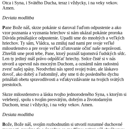
Otca i Syna, i Svätého Ducha, teraz i vždycky, i na veky vekov.
Amen.
Deviata modlitba
P
ane Bože náš, skrze pokánie si daroval ľuďom odpustenie a ako
vzor poznania a vyznania hriechov si nám ukázal pokánie proroka
Dávida prinášajúce odpustenie. Upadli sme do mnohých a veľkých
hriechov. Ty sám, Vládca, sa zmiluj nad nami pre svoje veľké
milosrdenstvo a pre svoje veľké zľutovanie očisť naše neprávosti.
Zhrešili sme proti tebe, Pane, ktorý poznáš tajomstvá ľudských sŕdc.
Len ty jediný máš právo odpúšťať hriechy. Srdce čisté si v nás
utvoril a upevnil nás mocným Duchom, a oznámil nám radostnú
zvesť našej spásy. Neodvrhni nás spred svojej tváre, ale láskavo
dovoľ, ako dobrý a ľudomilný, aby sme ti do posledného dychu
prinášali obetu spravodlivosti a vďakyvzdávanie na tvojich svätých
prestoloch.
Skrze milosrdenstvo a lásku tvojho jednorodeného Syna, s ktorým si
velebený, spolu s tvojím presvätým, dobrým a životodarným
Duchom, teraz i vždycky, i na veky vekov. Amen.
Desiata modlitba
B
ože, Bože náš, svojím rozhodnutím si utvoril rozumné duchovné