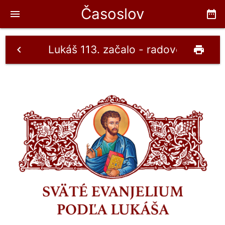
Časoslov
menu
date_range
Lukáš 113. začalo - radové 6.4.
chevron_left
print