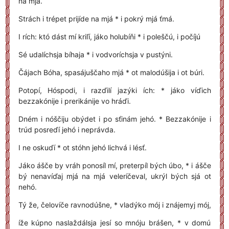
na mjá.
Strách i trépet prijíde na mjá * i pokrý mjá ťmá.
I rích: któ dást mí kriľí, jáko holubíňi * i poleščú, i počíjú
Sé udalíchsja bíhaja * i vodvoríchsja v pustýni.
Čájach Bóha, spasájuščaho mjá * ot malodúšija i ot búri.
Potopí, Hóspodi, i razďilí jazýki ích: * jáko víďich
bezzakónije i prerikánije vo hráďi.
Dném i nóščiju obýdet i po sťinám jehó. * Bezzakónije i
trúd posreďí jehó i neprávda.
I ne oskuďí * ot stóhn jehó lichvá i lésť.
Jáko ášče by vráh ponosíl mí, preterpíl bých úbo, * i ášče
bý nenavíďaj mjá na mjá veleríčeval, ukrýl bých sjá ot
nehó.
Tý že, čelovíče ravnodúšne, * vladýko mój i znájemyj mój,
íže kúpno naslaždálsja jesí so mnóju brášen, * v domú