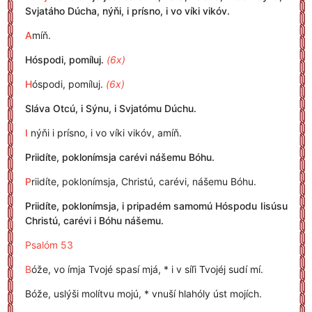
Svjatáho Dúcha, nýňi, i prísno, i vo víki vikóv.
A
míň.
Hóspodi, pomíluj.
(6x)
H
óspodi, pomíluj.
(6x)
Sláva Otcú, i Sýnu, i Svjatómu Dúchu.
I
nýňi i prísno, i vo víki vikóv, amíň.
Priidíte, poklonímsja carévi nášemu Bóhu.
P
riidíte, poklonímsja, Christú, carévi, nášemu Bóhu.
Priidíte, poklonímsja, i pripadém samomú Hóspodu Iisúsu
Christú, carévi i Bóhu nášemu.
Psalóm 53
B
óže, vo ímja Tvojé spasí mjá, * i v síľi Tvojéj sudí mí.
Bóže, uslýši molítvu mojú, * vnuší hlahóly úst mojích.