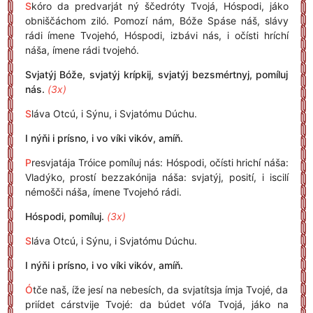
S
kóro da predvarját ný ščedróty Tvojá, Hóspodi, jáko
obniščáchom ziló. Pomozí nám, Bóže Spáse náš, slávy
rádi ímene Tvojehó, Hóspodi, izbávi nás, i očísti hríchí
náša, ímene rádi tvojehó.
Svjatýj Bóže, svjatýj krípkij, svjatýj bezsmértnyj, pomíluj
nás.
(3x)
S
láva Otcú, i Sýnu, i Svjatómu Dúchu.
I nýňi i prísno, i vo víki vikóv, amíň.
P
resvjatája Tróice pomíluj nás: Hóspodi, očísti hrichí náša:
Vladýko, prostí bezzakónija náša: svjatýj, posití, i iscilí
némošči náša, ímene Tvojehó rádi.
Hóspodi, pomíluj.
(3x)
S
láva Otcú, i Sýnu, i Svjatómu Dúchu.
I nýňi i prísno, i vo víki vikóv, amíň.
Ó
tče naš, íže jesí na nebesích, da svjatítsja ímja Tvojé, da
priídet cárstvije Tvojé: da búdet vóľa Tvojá, jáko na