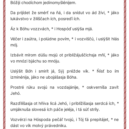
Bóžiji chodíchom jedinomyšlénijem.
Da prijídet že smérť na ňá, i da snídut vo ád žívi, * jáko
lukávstvo v žilíščach ích, posreďí ích.
Áz k Bóhu vozzvách, * i Hospóď uslýša mjá.
Véčer i zaútra, i polúdne povím, * i vozviščú, i uslýšit hlás
mój.
Izbávit mírom dúšu mojú ot približájuščichsja mňí, * jáko
vo mnózi bjáchu so mnóju.
Uslýšit Bóh i smirít já, Sýj préžde vík. * Ňísť bo ím
izminénija, jáko ne ubojášasja Bóha.
Prostré rúku svojú na vozdajánije, * oskverníša zavít
Jehó.
Razďilíšasja ot hňíva licá Jehó, i priblížišasja serdcá ích, *
umjáknuša slovesá ích páče jeléja, i tá súť stríly.
Vozvérzi na Hóspoda pečáľ tvojú, i Tój ťá prepitájet, * ne
dást vo vík molvý právedniku.