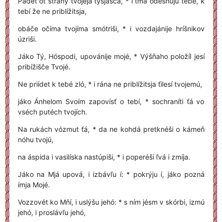
Padét ot strány tvojejá týsjašča, * i ťmá odesnúju tebé, k
tebí že ne priblížitsja,
obáče očíma tvojíma smótriši, * i vozdajánije hríšnikov
úzriši.
Jáko Tý, Hóspodi, upovánije mojé, * Výšňaho položíl jesí
pribížišče Tvojé.
Ne priídet k tebé zló, * i rána ne priblížitsja ťilesí tvojemú,
jáko Ánhelom Svoím zapovísť o tebí, * sochraníti ťá vo
vséch putéch tvojích.
Na rukách vózmut ťá, * da ne kohdá pretknéši o kámeň
nóhu tvojú,
na áspida i vasilíska nastúpiši, * i poperéši ľvá i zmíja.
Jáko na Mjá upová, i izbávľu í: * pokrýju í, jáko pozná
ímja Mojé.
Vozzovét ko Mňí, i uslýšu jehó: * s ním jésm v skórbi, izmú
jehó, i proslávľu jehó,