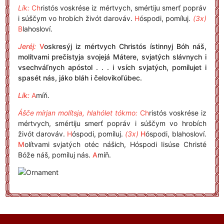
Lík:
Ch
ristós voskrése iz mértvych, smértiju smerť popráv
i súščym vo hrobích živót darováv.
H
óspodi, pomíluj.
(3x)
B
lahosloví.
Jeréj:
V
oskresýj iz mértvych Christós ístinnyj Bóh náš,
molítvami prečístyja svojejá Mátere, svjatých slávnych i
vsechváľnych apóstol . . . i vsích svjatých, pomílujet i
spasét nás, jáko bláh i čelovikoľúbec.
Lík:
A
míň.
Ášče mírjan molítsja, hlahólet tókmo:
Ch
ristós voskrése iz
mértvych, smértiju smerť popráv i súščym vo hrobích
živót darováv.
H
óspodi, pomíluj.
(3x)
H
óspodi, blahosloví.
M
olítvami svjatých otéc nášich, Hóspodi Iisúse Christé
Bóže náš, pomíluj nás.
A
míň.