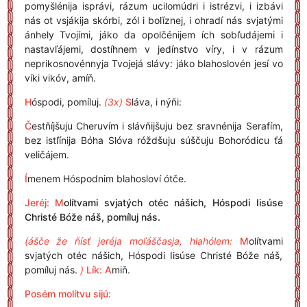
pomyšlénija isprávi, rázum ucilomúdri i istrézvi, i izbávi
nás ot vsjákija skórbi, zól i boľíznej, i ohradí nás svjatými
ánhely Tvojími, jáko da opolčénijem ích sobľudájemi i
nastavľájemi, dostíhnem v jedínstvo víry, i v rázum
neprikosnovénnyja Tvojejá slávy: jáko blahoslovén jesí vo
víki vikóv, amíň.
H
óspodi, pomíluj.
(3x)
S
láva, i nýňi:
Č
estňíjšuju Cheruvím i slávňijšuju bez sravnénija Serafím,
bez istľínija Bóha Slóva róždšuju súščuju Bohoródicu ťá
veličájem.
Í
menem Hóspodnim blahosloví ótče.
Jeréj: M
olítvami svjatých otéc nášich, Hóspodi Iisúse
Christé Bóže náš, pomíluj nás.
(ášče že ňísť jeréja moľáščasja, hlahólem:
M
olítvami
svjatých otéc nášich, Hóspodi Iisúse Christé Bóže náš,
pomíluj nás.
)
Lík:
A
miň.
Posém molítvu sijú: