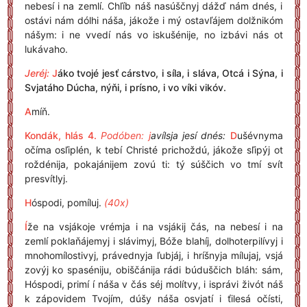
nebesí i na zemlí. Chľíb náš nasúščnyj dážď nám dnés, i
ostávi nám dólhi náša, jákože i mý ostavľájem dolžnikóm
nášym: i ne vvedí nás vo iskušénije, no izbávi nás ot
lukávaho.
Jeréj:
J
áko tvojé jesť cárstvo, i síla, i sláva, Otcá i Sýna, i
Svjatáho Dúcha, nýňi, i prísno, i vo víki vikóv.
A
míň.
Kondák, hlás 4.
Podóben: j
avílsja jesí dnés:
D
ušévnyma
očíma osľiplén, k tebí Christé prichoždú, jákože sľipýj ot
roždénija, pokajánijem zovú ti: tý súščich vo tmí svít
presvítlyj.
H
óspodi, pomíluj.
(40x)
Í
že na vsjákoje vrémja i na vsjákij čás, na nebesí i na
zemlí poklaňájemyj i slávimyj, Bóže blahíj, dolhoterpilívyj i
mnohomílostivyj, právednyja ľubjáj, i hríšnyja mílujaj, vsjá
zovýj ko spaséniju, obiščánija rádi búduščich bláh: sám,
Hóspodi, primí í náša v čás séj molítvy, i isprávi živót náš
k zápovidem Tvojím, dúšy náša osvjatí i ťilesá očísti,