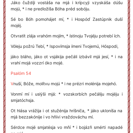
Jáko čuždíji vostáša na mjá i krípcyji vzyskáša dúšu
mojú, * i ne predložíša Bóha préd sobóju.
Sé bo Bóh pomohájet mí, * i Hospóď Zastúpnik duší
mojéj.
Otvratít zlája vrahóm mojím, * ístinoju Tvojéju potrebí ích.
Vóleju požrú Tebí, * Ispovímsja ímeni Tvojemú, Hóspodi,
jáko bláho, jáko ot vsjákija pečáli izbávil mjá jesí, * i na
vrahí mojá vozzrí óko mojé.
Psalóm 54
V
nuší, Bóže, molítvu mojú * i ne prézri molénija mojehó.
Vonmí mí i uslýši mjá: * vozskorbích pečáliju mojéju i
smjatóchsja.
Ot hlása vrážija i ot stužénija hríšniča, * jáko ukloníša na
mjá bezzakónije i vo hňívi vraždováchu mí.
Sérdce mojé smjatésja vo mňí * i bojázň smérti napadé