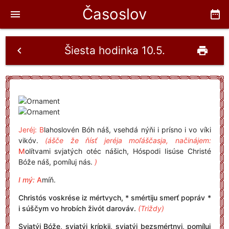
Časoslov
menu
date_range
Šiesta hodinka 10.5.
chevron_left
print
Jeréj: B
lahoslovén Bóh náš, vsehdá nýňi i prísno i vo víki
vikóv.
(ášče že ňísť jeréja moľáščasja, načinájem:
M
olítvami svjatých otéc nášich, Hóspodi Iisúse Christé
Bóže náš, pomíluj nás.
)
I mý:
A
míň.
Christós voskrése iz mértvych, * smértiju smerť popráv *
i súščym vo hrobích živót darováv.
(Triždy)
Svjatýj Bóže, svjatýj krípkij, svjatýj bezsmértnyj, pomíluj