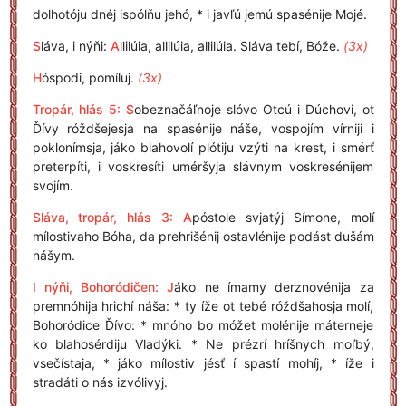
dolhotóju dnéj ispólňu jehó, * i javľú jemú spasénije Mojé.
S
láva, i nýňi:
A
llilúia, allilúia, allilúia. Sláva tebí, Bóže.
(3x)
H
óspodi, pomíluj.
(3x)
Tropár, hlás 5: S
obeznačáľnoje slóvo Otcú i Dúchovi, ot
Ďívy róždšejesja na spasénije náše, vospojím vírniji i
poklonímsja, jáko blahovolí plótiju vzýti na krest, i smérť
preterpíti, i voskresíti uméršyja slávnym voskresénijem
svojím.
Sláva, tropár, hlás 3: A
póstole svjatýj Símone, molí
mílostivaho Bóha, da prehrišénij ostavlénije podást dušám
nášym.
I nýňi, Bohoródičen:
J
áko ne ímamy derznovénija za
premnóhija hrichí náša: * ty íže ot tebé róždšahosja molí,
Bohoródice Ďívo: * mnóho bo móžet molénije máterneje
ko blahosérdiju Vladýki. * Ne prézrí hríšnych moľbý,
vsečístaja, * jáko mílostiv jésť í spastí mohíj, * íže i
stradáti o nás izvólivyj.