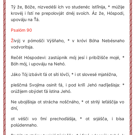
Tý že, Bóže, nizvedéši ích vo studenéc istľínija, * múžije
krovéj i ľstí ne prepolovját dnéj svoích. Áz že, Hóspodi,
upováju na Ťá.
Psalóm 90
Ž
ivýj v pómošči Výšňaho, * v króvi Bóha Nebésnaho
vodvorítsja.
Rečét Hóspodevi: zastúpnik mój jesí i pribížišče mojé, *
Bóh mój, i upováju na Nehó.
Jáko Tój izbávit ťá ot síti lóvči, * i ot slovesé mjatéžna,
pleščmá Svojíma osinít ťá, i pod kriľi Jehó naďíješisja: *
orúžijem obýdet ťá ístina Jehó.
Ne ubojíšisja ot strácha noščnáho, * ot strilý leťáščija vo
dní,
ot véšči vo ťmí prechoďášija, * ot srjášča, i bísa
polúdennaho.