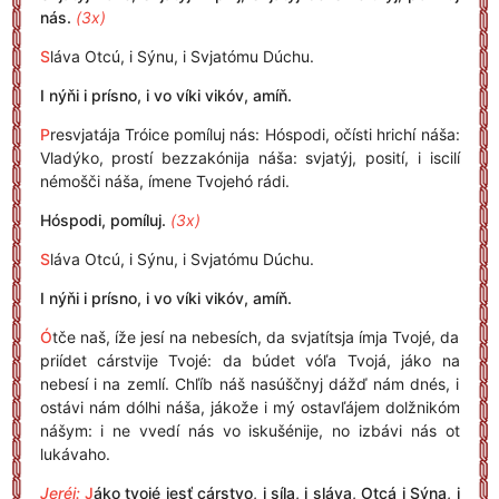
nás.
(3x)
S
láva Otcú, i Sýnu, i Svjatómu Dúchu.
I nýňi i prísno, i vo víki vikóv, amíň.
P
resvjatája Tróice pomíluj nás: Hóspodi, očísti hrichí náša:
Vladýko, prostí bezzakónija náša: svjatýj, posití, i iscilí
némošči náša, ímene Tvojehó rádi.
Hóspodi, pomíluj.
(3x)
S
láva Otcú, i Sýnu, i Svjatómu Dúchu.
I nýňi i prísno, i vo víki vikóv, amíň.
Ó
tče naš, íže jesí na nebesích, da svjatítsja ímja Tvojé, da
priídet cárstvije Tvojé: da búdet vóľa Tvojá, jáko na
nebesí i na zemlí. Chľíb náš nasúščnyj dážď nám dnés, i
ostávi nám dólhi náša, jákože i mý ostavľájem dolžnikóm
nášym: i ne vvedí nás vo iskušénije, no izbávi nás ot
lukávaho.
Jeréj:
J
áko tvojé jesť cárstvo, i síla, i sláva, Otcá i Sýna, i