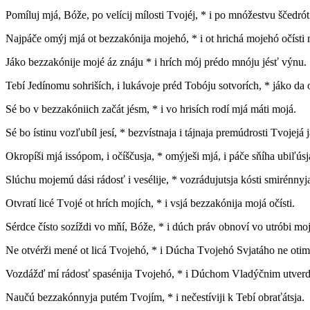
P
omíluj mjá, Bóže, po velícij mílosti Tvojéj, * i po mnóžestvu ščedró
Najpáče omýj mjá ot bezzakónija mojehó, * i ot hrichá mojehó očísti 
Jáko bezzakónije mojé áz znáju * i hrích mój prédo mnóju jésť výnu.
Tebí Jedínomu sohriších, i lukávoje préd Tobóju sotvorích, * jáko da o
Sé bo v bezzakóniich začát jésm, * i vo hrisích rodí mjá máti mojá.
Sé bo ístinu vozľubíl jesí, * bezvístnaja i tájnaja premúdrosti Tvojejá ja
Okropíši mjá issópom, i očíščusja, * omýješi mjá, i páče sňíha ubiľúsj
Slúchu mojemú dási rádosť i vesélije, * vozrádujutsja kósti smirénnyj
Otvratí licé Tvojé ot hrích mojích, * i vsjá bezzakónija mojá očísti.
Sérdce čísto sozíždi vo mňí, Bóže, * i dúch práv obnoví vo utróbi moj
Ne otvérži mené ot licá Tvojehó, * i Dúcha Tvojehó Svjatáho ne otim
Vozdážď mí rádosť spasénija Tvojehó, * i Dúchom Vladýčnim utverd
Naučú bezzakónnyja putém Tvojím, * i nečestíviji k Tebí obraťátsja.