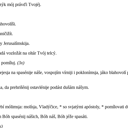
azýk mój právďi Tvojéj.
ahovolíši.
ičižít.
y Jerusalímskija.
dá vozložát na oltár Tvój telcý.
, pomíluj.
(3x)
sja na spasénije náše, vospojím vírniji i poklonímsja, jáko blahovolí pló
a, da prehrišénij ostavlénije podást dušám nášym.
 tebí mólimsja: molísja, Vladýčice, * so svjatými apóstoly, * pomílovati 
Bóh spasénij nášich, Bóh náš, Bóh jéže spasáti.
x)