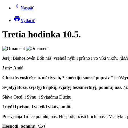
chevron_left
Naspäť
print
Vytlačiť
Tretia hodinka 10.5.
Jeréj: B
lahoslovén Bóh náš, vsehdá nýňi i prísno i vo víki vikóv.
(ášč
I mý:
A
míň.
Christós voskrése iz mértvych, * smértiju smerť popráv * i súščy
Svjatýj Bóže, svjatýj krípkij, svjatýj bezsmértnyj, pomíluj nás.
(3
S
láva Otcú, i Sýnu, i Svjatómu Dúchu.
I nýňi i prísno, i vo víki vikóv, amíň.
P
resvjatája Tróice pomíluj nás: Hóspodi, očísti hrichí náša: Vladýko, p
Hóspodi, pomíluj.
(3x)