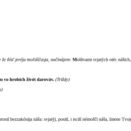
e že ňísť jeréja moľáščasja, načinájem:
M
olítvami svjatých otéc nášich
m vo hrobích živót darováv.
(Triždy)
x)
rostí bezzakónija náša: svjatýj, posití, i iscilí némošči náša, ímene Tvoj