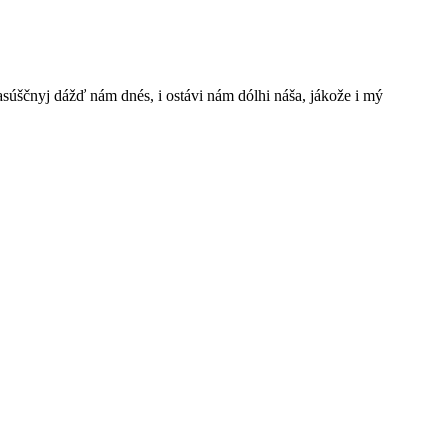
š nasúščnyj dážď nám dnés, i ostávi nám dólhi náša, jákože i mý