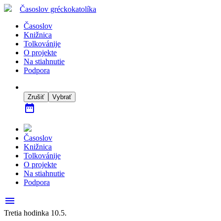
Časoslov
gréckokatolíka
Časoslov
Knižnica
Tolkovánije
O projekte
Na stiahnutie
Podpora
Zrušiť
Vybrať
date_range
Časoslov
Knižnica
Tolkovánije
O projekte
Na stiahnutie
Podpora
menu
Tretia hodinka 10.5.