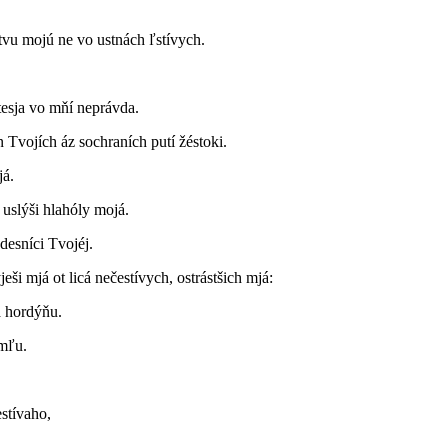
tvu mojú ne vo ustnách ľstívych.
rítesja vo mňí neprávda.
n Tvojích áz sochraních putí žéstoki.
já.
 uslýši hlahóly mojá.
 desníci Tvojéj.
eši mjá ot licá nečestívych, ostrástšich mjá:
a hordýňu.
émľu.
estívaho,