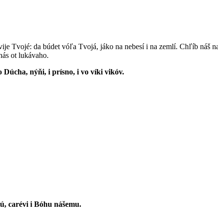
árstvije Tvojé: da búdet vóľa Tvojá, jáko na nebesí i na zemlí. Chľíb ná
nás ot lukávaho.
ho Dúcha, nýňi, i prísno, i vo víki vikóv.
ú, carévi i Bóhu nášemu.