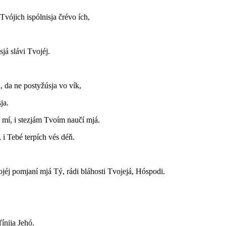
Tvójich ispólnisja črévo ích,
já slávi Tvojéj.
 da ne postyžúsja vo vík,
ja.
 mí, i stezjám Tvoím naučí mjá.
 i Tebé terpích vés déň.
ojéj pomjaní mjá Tý, rádi bláhosti Tvojejá, Hóspodi.
ínija Jehó.