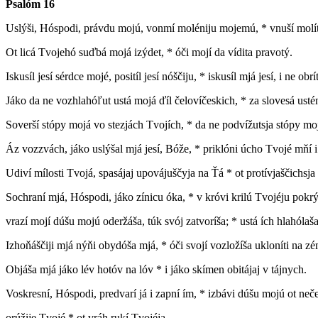
Psalóm 16
U
slýši, Hóspodi, právdu mojú, vonmí moléniju mojemú, * vnuší molí
Ot licá Tvojehó suďbá mojá izýdet, * óči mojí da vídita pravotý.
Iskusíl jesí sérdce mojé, positíl jesí nóščiju, * iskusíl mjá jesí, i ne ob
Jáko da ne vozhlahóľut ustá mojá ďíl čelovíčeskich, * za slovesá usté
Soverší stópy mojá vo stezjách Tvojích, * da ne podvížutsja stópy mo
Áz vozzvách, jáko uslýšal mjá jesí, Bóže, * priklóni úcho Tvojé mňí i
Udiví mílosti Tvojá, spasájaj upovájuščyja na Ťá * ot protívjaščichsja
Sochraní mjá, Hóspodi, jáko zínicu óka, * v króvi krilú Tvojéju pokrýj
vrazí mojí dúšu mojú oderžáša, túk svój zatvoríša; * ustá ích hlahólaš
Izhoňáščiji mjá nýňi obydóša mjá, * óči svojí vozložíša ukloníti na z
Objáša mjá jáko lév hotóv na lóv * i jáko skímen obitájaj v tájnych.
Voskresní, Hóspodi, predvarí já i zapní ím, * izbávi dúšu mojú ot neč
orúžije Tvojé * ot vráh rukí Tvojéja.