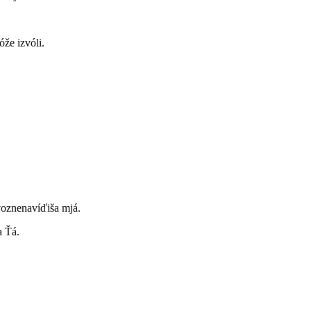
óže izvóli.
voznenavíďiša mjá.
a Ťá.
,