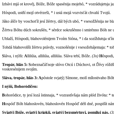
Izbávi mjá ot krovéj, Bóže, Bóže spasénija mojehó, * vozrádujetsja j
Hóspodi, ustňí mojí otvérzeši, * i ustá mojá vozvisťát chvalú Tvojú.
Jáko ášče by voschoťíl jesí žértvy, dál bých ubó, * vsesožžénija ne bl
Žértva Bóhu dúch sokrušén, * sérdce sokrušénno i smirénno Bóh ne un
Ublaží, Hóspodi, blahovolénijem Tvoím Sióna, * i da sozíždutsja sťín
Tohdá blahovolíši žértvu právdy, voznošénije i vsesožehájemaja: * toh
S
láva, i nýňi:
A
llilúia, allilúia, allilúia. Sláva tebí, Bóže.
(3x)
H
óspodi
Tropár, hlás 5: S
obeznačáľnoje slóvo Otcú i Dúchovi, ot Ďívy róždšeje
voskresénijem svojím.
Sláva, tropár, hlás 3: A
póstole svjatýj Símone, molí mílostivaho Bóh
I nýňi, Bohoródičen:
B
ohoródice, ty jesí lozá ístinnaja, * vozrastívšaja nám plód živóta: *
H
ospóď Bóh blahoslovén, blahoslovén Hospóď déň dné, pospišít nám 
Svjatýj Bóže, svjatýj krípkij, svjatýj bezsmértnyj, pomíluj nás.
(3