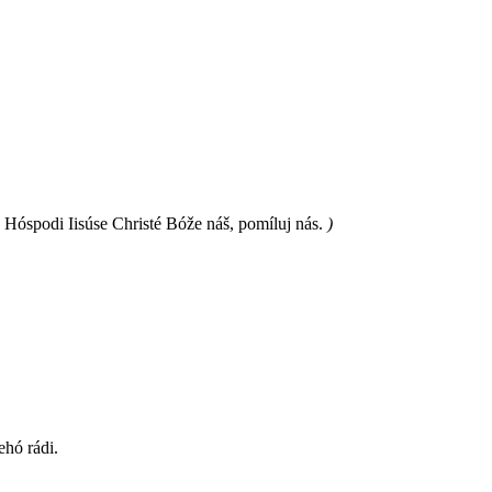
, Hóspodi Iisúse Christé Bóže náš, pomíluj nás.
)
ehó rádi.