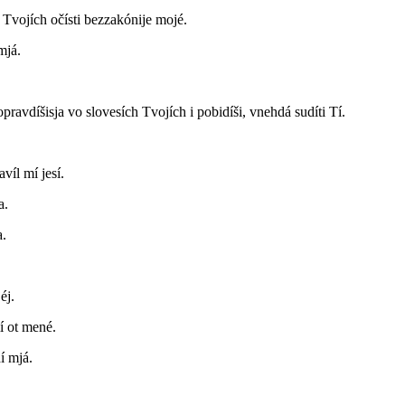
t Tvojích očísti bezzakónije mojé.
mjá.
pravdíšisja vo slovesích Tvojích i pobidíši, vnehdá sudíti Tí.
víl mí jesí.
a.
a.
éj.
í ot mené.
í mjá.