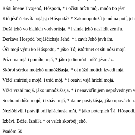
Rádi ímene Tvojehó, Hóspodi, * i očísti hrích mój, mnóh bo jésť.
Któ jésť čelovík bojájsja Hóspodá? * Zakonopoložít jemú na putí, jeh
Dušá jehó vo blahích vodvorítsja, * i símja jehó nasľídit zémľu.
Deržáva Hospóď bojáščichsja Jehó, * i zavít Jehó javít ím.
Óči mojí výnu ko Hóspodu, * jáko Tój istórhnet ot síti nózi mojí.
Prízri na mjá i pomíluj mjá, * jáko jedinoród i níšč jésm áz.
Skórbi sérdca mojehó umnóžišasja, * ot núžd mojích izvedí mjá.
Vížď smirénije mojé, i trúd mój, * i ostávi vsjá hrichí mojá.
Vížď vrahí mojá, jáko umnóžišasja, * i nenaviďínijem neprávednym 
Sochraní dúšu mojú, i izbávi mjá, * da ne postyžúsja, jáko upovách n
Nezlóbiviji i práviji priľipľáchusja mňí, * jáko poterpích Ťá, Hóspodi
Izbávi, Bóže, Izráiľa * ot vsích skorbéj jehó.
Psalóm 50