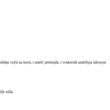
tiju vzýti na krest, i smérť preterpíti, i voskresíti uméršyja slávnym
dúšy náša.