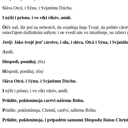
S
láva Otcú, i Sýnu, i Svjatómu Dúchu.
I nýňi i prísno, i vo víki vikóv, amíň.
Ó
tče naš, íže jesí na nebesích, da svjatítsja ímja Tvojé, da priídet c
ostavľájem dolžnikóm nášym: i ne vvedí nás vo iskušénije, no izbávi 
Jeréj:
J
áko tvojé jesť cárstvo, i síla, i sláva, Otcá i Sýna, i Svjatá
A
míň.
Hóspodi, pomíluj.
(6x)
H
óspodi, pomíluj.
(6x)
Sláva Otcú, i Sýnu, i Svjatómu Dúchu.
I
nýňi i prísno, i vo víki vikóv, amíň.
Priidíte, poklonímsja carévi nášemu Bóhu.
P
riidíte, poklonímsja, Christú, carévi, nášemu Bóhu.
Priidíte, poklonímsja, i pripadém samomú Hóspodu Iisúsu Christ