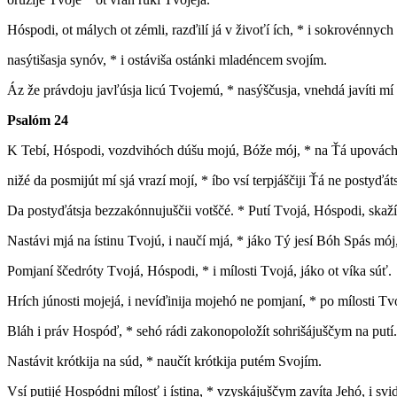
Hóspodi, ot málych ot zémli, razďilí já v živoťí ích, * i sokrovénnych 
nasýtišasja synóv, * i ostáviša ostánki mladéncem svojím.
Áz že právdoju javľúsja licú Tvojemú, * nasýščusja, vnehdá javíti mí s
Psalóm 24
K
Tebí, Hóspodi, vozdvihóch dúšu mojú, Bóže mój, * na Ťá upovách,
nižé da posmijút mí sjá vrazí mojí, * íbo vsí terpjáščiji Ťá ne postyďáts
Da postyďátsja bezzakónnujuščii votščé. * Putí Tvojá, Hóspodi, skaží
Nastávi mjá na ístinu Tvojú, i naučí mjá, * jáko Tý jesí Bóh Spás mój,
Pomjaní ščedróty Tvojá, Hóspodi, * i mílosti Tvojá, jáko ot víka súť.
Hrích júnosti mojejá, i nevíďinija mojehó ne pomjaní, * po mílosti Tv
Bláh i práv Hospóď, * sehó rádi zakonopoložít sohrišájuščym na putí.
Nastávit krótkija na súd, * naučít krótkija putém Svojím.
Vsí putijé Hospódni mílosť i ístina, * vzyskájuščym zavíta Jehó, i sviď