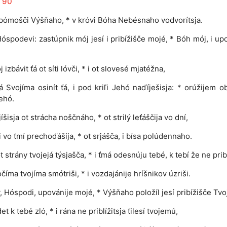
 90
v pómošči Výšňaho, * v króvi Bóha Nebésnaho vodvorítsja.
óspodevi: zastúpnik mój jesí i pribížišče mojé, * Bóh mój, i up
 izbávit ťá ot síti lóvči, * i ot slovesé mjatéžna,
 Svojíma osinít ťá, i pod kriľi Jehó naďíješisja: * orúžijem o
Jehó.
šisja ot strácha noščnáho, * ot strilý leťáščija vo dní,
i vo ťmí prechoďášija, * ot srjášča, i bísa polúdennaho.
 strány tvojejá týsjašča, * i ťmá odesnúju tebé, k tebí že ne pribl
číma tvojíma smótriši, * i vozdajánije hríšnikov úzriši.
, Hóspodi, upovánije mojé, * Výšňaho položíl jesí pribížišče Tvo
et k tebé zló, * i rána ne priblížitsja ťilesí tvojemú,