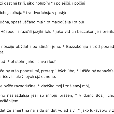
któ dást mí kriľí, jáko holubíňi * i poleščú, i počíjú
íchsja bíhaja * i vodvoríchsja v pustýni.
Bóha, spasájuščaho mjá * ot malodúšija i ot búri.
 Hóspodi, i razďilí jazýki ích: * jáko víďich bezzakónije i prerik
nóščiju obýdet i po sťinám jehó. * Bezzakónije i trúd posreď
da.
uďí * ot stóhn jehó lichvá i lésť.
če by vráh ponosíl mí, preterpíl bých úbo, * i ášče bý nenavíďa
eríčeval, ukrýl bých sjá ot nehó.
čelovíče ravnodúšne, * vladýko mój i znájemyj mój,
pno naslaždálsja jesí so mnóju brášen, * v domú Bóžiji ch
yšlénijem.
ídet že smérť na ňá, i da snídut vo ád žívi, * jáko lukávstvo v ž