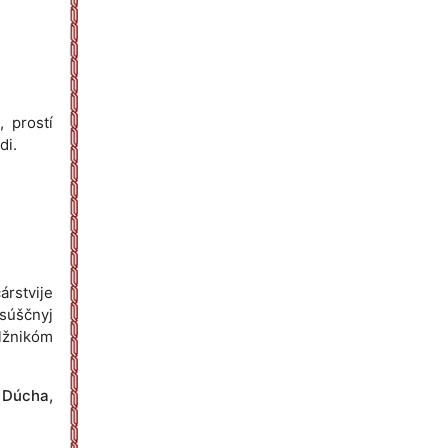
, prostí
di.
árstvije
asúščnyj
lžnikóm
o Dúcha,