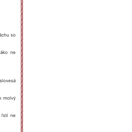
jáchu so
 jáko ne
 slovesá
ík molvý
 ľstí ne