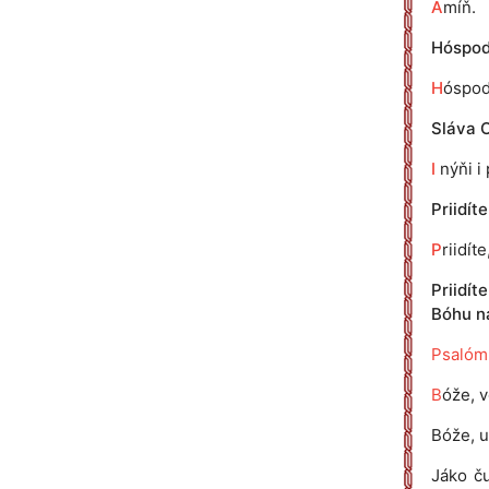
A
míň.
Hóspodi
H
óspod
Sláva O
I
nýňi i 
Priidít
P
riidít
Priidít
Bóhu n
Psalóm
B
óže, v
Bóže, u
Jáko ču