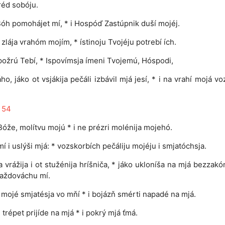
éd sobóju.
óh pomohájet mí, * i Hospóď Zastúpnik duší mojéj.
t zlája vrahóm mojím, * ístinoju Tvojéju potrebí ích.
požrú Tebí, * Ispovímsja ímeni Tvojemú, Hóspodi,
áho, jáko ot vsjákija pečáli izbávil mjá jesí, * i na vrahí mojá vo
 54
Bóže, molítvu mojú * i ne prézri molénija mojehó.
í i uslýši mjá: * vozskorbích pečáliju mojéju i smjatóchsja.
a vrážija i ot stužénija hríšniča, * jáko ukloníša na mjá bezzakón
raždováchu mí.
mojé smjatésja vo mňí * i bojázň smérti napadé na mjá.
i trépet prijíde na mjá * i pokrý mjá ťmá.