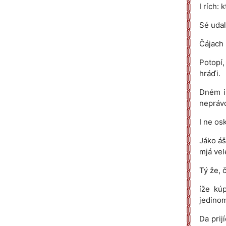
I rích: 
Sé udal
Čájach 
Potopí,
hráďi.
Dném i 
nepráv
I ne osk
Jáko áš
mjá vel
Tý že, 
íže kú
jedinom
Da prij