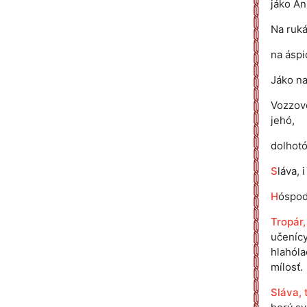
jáko Án
Na ruká
na áspid
Jáko na
Vozzové
jehó,
dolhotó
S
láva, 
H
óspod
Tropár,
učeníc
hlahóla
mílosť.
Sláva, 