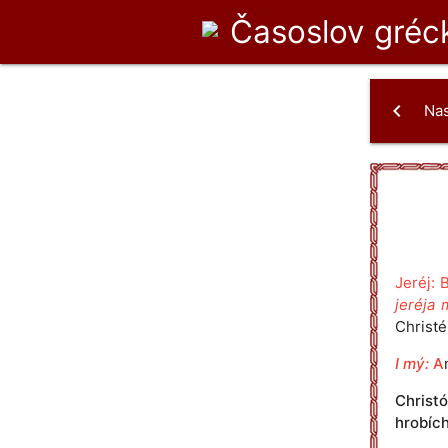
Časoslov
gréck
chevron_left
Na
Jeréj: 
jeréja 
Christé
I mý:
A
Christ
hrobích