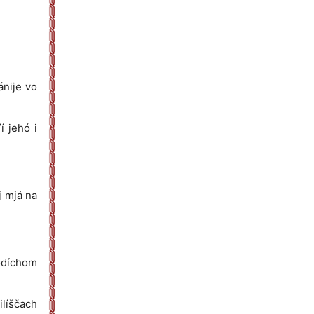
ánije vo
í jehó i
j mjá na
odíchom
ilíščach