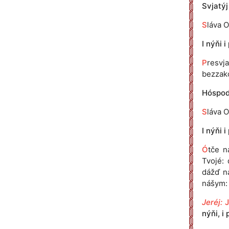
Svjatýj
S
láva O
I nýňi i
P
resvj
bezzakó
Hóspodi
S
láva O
I nýňi i
Ó
tče n
Tvojé: 
dážď n
nášym: 
Jeréj:
nýňi, i 