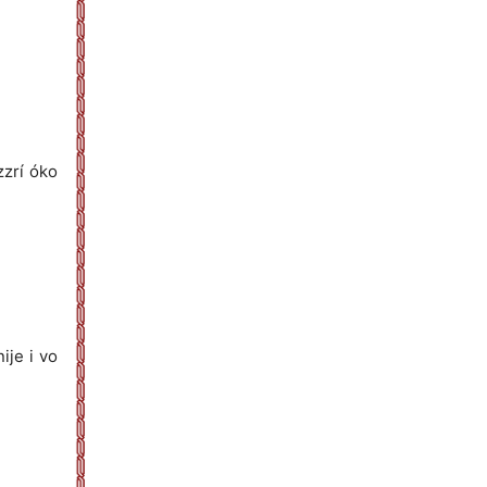
zzrí óko
ije i vo