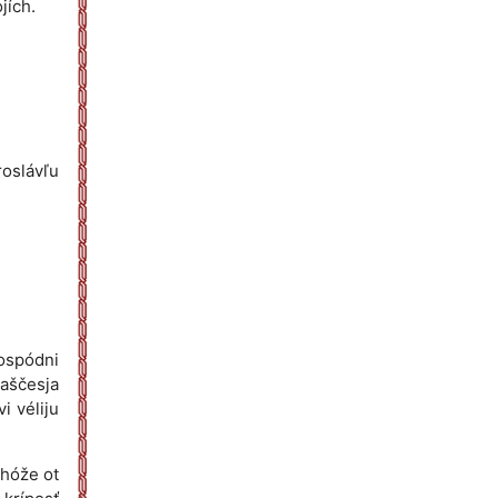
jích.
roslávľu
Hospódni
aščesja
i véliju
ehóže ot