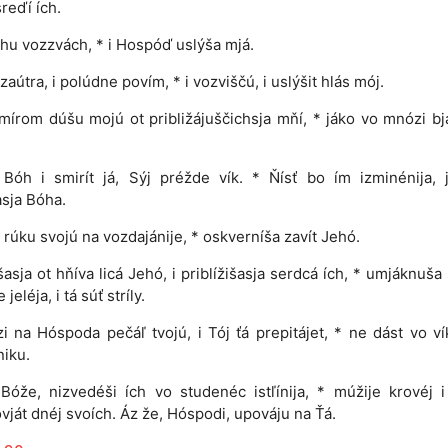
sreďí ích.
hu vozzvách, * i Hospóď uslýša mjá.
zaútra, i polúdne povím, * i vozviščú, i uslýšit hlás mój.
 mírom dúšu mojú ot približájuščichsja mňí, * jáko vo mnózi b
 Bóh i smirít já, Sýj préžde vík. * Ňísť bo ím izminénija,
sja Bóha.
 rúku svojú na vozdajánije, * oskverníša zavít Jehó.
šasja ot hňíva licá Jehó, i priblížišasja serdcá ích, * umjáknuša
 jeléja, i tá súť stríly.
i na Hóspoda pečáľ tvojú, i Tój ťá prepitájet, * ne dást vo v
iku.
Bóže, nizvedéši ích vo studenéc istľínija, * múžije krovéj i
vját dnéj svoích. Áz že, Hóspodi, upováju na Ťá.