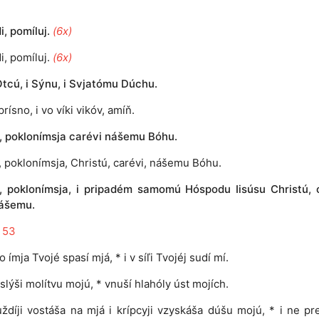
, pomíluj.
(6x)
i, pomíluj.
(6x)
tcú, i Sýnu, i Svjatómu Dúchu.
prísno, i vo víki vikóv, amíň.
e, poklonímsja carévi nášemu Bóhu.
e, poklonímsja, Christú, carévi, nášemu Bóhu.
e, poklonímsja, i pripadém samomú Hóspodu Iisúsu Christú, 
ášemu.
 53
o ímja Tvojé spasí mjá, * i v síľi Tvojéj sudí mí.
slýši molítvu mojú, * vnuší hlahóly úst mojích.
ždíji vostáša na mjá i krípcyji vzyskáša dúšu mojú, * i ne pr