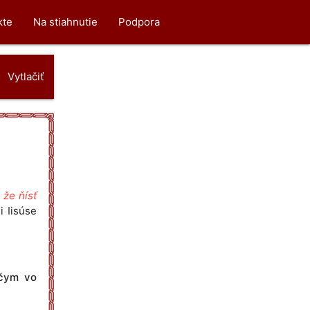
kte
Na stiahnutie
Podpora
Vytlačiť
 že ňísť
i Iisúse
ščym vo