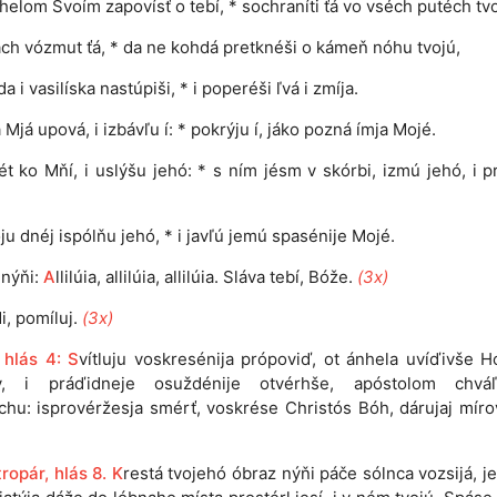
helom Svoím zapovísť o tebí, * sochraníti ťá vo vséch putéch tvo
ch vózmut ťá, * da ne kohdá pretknéši o kámeň nóhu tvojú,
a i vasilíska nastúpiši, * i poperéši ľvá i zmíja.
 Mjá upová, i izbávľu í: * pokrýju í, jáko pozná ímja Mojé.
t ko Mňí, i uslýšu jehó: * s ním jésm v skórbi, izmú jehó, i p
ju dnéj ispólňu jehó, * i javľú jemú spasénije Mojé.
i nýňi:
A
llilúia, allilúia, allilúia. Sláva tebí, Bóže.
(3x)
i, pomíluj.
(3x)
 hlás 4: S
vítluju voskresénija própoviď, ot ánhela uvíďivše 
y, i práďidneje osuždénije otvérhše, apóstolom chváľ
chu: isprovéržesja smérť, voskrése Christós Bóh, dárujaj mírov
tropár, hlás 8. K
restá tvojehó óbraz nýňi páče sólnca vozsijá, j