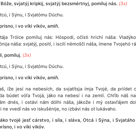
 Bóže, svjatýj krípkij, svjatýj bezsmértnyj, pomíluj nás.
(3x)
tcú, i Sýnu, i Svjatómu Dúchu.
 prísno, i vo víki vikóv, amíň.
atája Tróice pomíluj nás: Hóspodi, očísti hrichí náša: Vladýko
nija náša: svjatýj, posití, i iscilí némošči náša, ímene Tvojehó rá
, pomíluj.
(3x)
tcú, i Sýnu, i Svjatómu Dúchu.
 prísno, i vo víki vikóv, amíň.
aš, íže jesí na nebesích, da svjatítsja ímja Tvojé, da priídet c
da búdet vóľa Tvojá, jáko na nebesí i na zemlí. Chľíb náš n
ám dnés, i ostávi nám dólhi náša, jákože i mý ostavľájem do
i ne vvedí nás vo iskušénije, no izbávi nás ot lukávaho.
J
áko tvojé jesť cárstvo, i síla, i sláva, Otcá i Sýna, i Svjatáh
prísno, i vo víki vikóv.