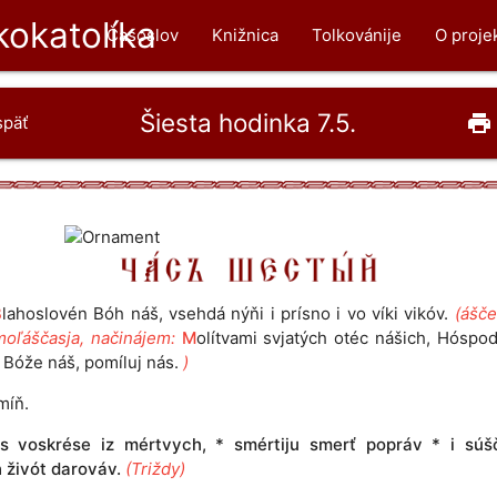
okatolíka
Časoslov
Knižnica
Tolkovánije
O proje
Šiesta hodinka 7.5.
print
späť
B
lahoslovén Bóh náš, vsehdá nýňi i prísno i vo víki vikóv.
(ášče
moľáščasja, načinájem:
M
olítvami svjatých otéc nášich, Hóspod
 Bóže náš, pomíluj nás.
)
míň.
ós voskrése iz mértvych, * smértiju smerť popráv * i sú
 živót darováv.
(Triždy)