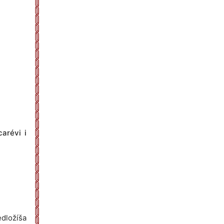
carévi i
edložíša