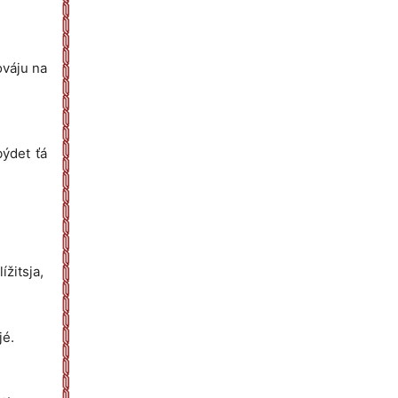
ováju na
býdet ťá
ížitsja,
jé.