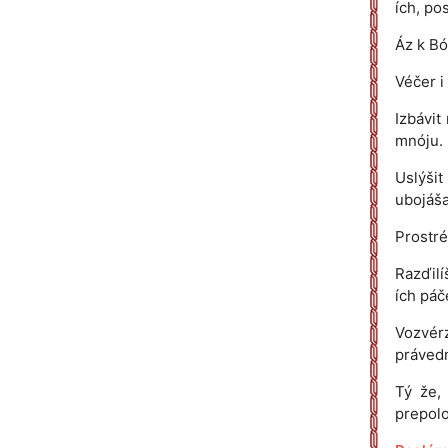
ích, po
Áz k Bó
Véčer i 
Izbávit
mnóju.
Uslýšit
ubojáša
Prostré
Razďilí
ích páče
Vozvérz
právedn
Tý že, 
prepolo