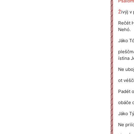
Psalóm
Ž
ivýj 
Rečét H
Nehó.
Jáko Tój
pleščmá
ístina 
Ne ubojí
ot véšč
Padét ot
obáče o
Jáko Tý
Ne priíd