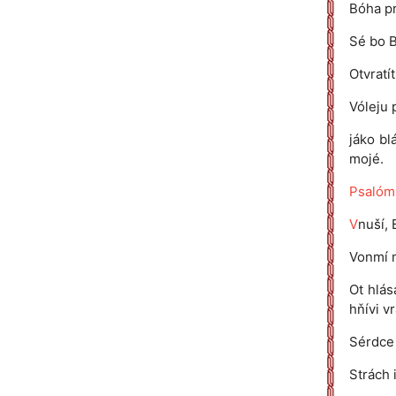
Bóha pr
Sé bo B
Otvratí
Vóleju 
jáko bl
mojé.
Psalóm
V
nuší, 
Vonmí m
Ot hlás
hňívi v
Sérdce 
Strách 