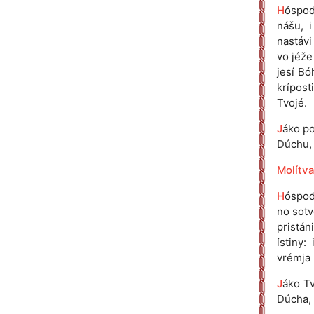
H
óspod
nášu, 
nastávi
vo jéže
jesí Bó
krípost
Tvojé.
J
áko po
Dúchu, n
Molítva
H
óspodi
no sotv
pristán
ístiny:
vrémja 
J
áko Tv
Dúcha, n