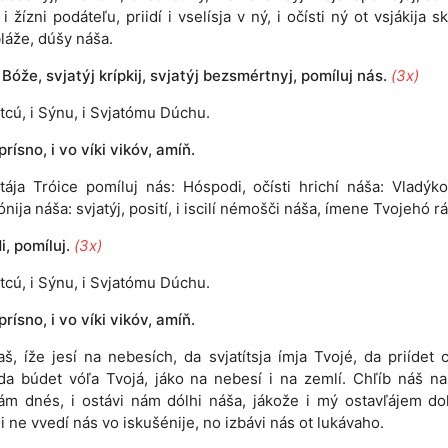
i žízni podáteľu, priidí i vselísja v ný, i očísti ný ot vsjákija s
bláže, dúšy náša.
 Bóže, svjatýj krípkij, svjatýj bezsmértnyj, pomíluj nás.
(3x)
tcú, i Sýnu, i Svjatómu Dúchu.
 prísno, i vo víki vikóv, amíň.
atája Tróice pomíluj nás: Hóspodi, očísti hrichí náša: Vladýko
nija náša: svjatýj, posití, i iscilí némošči náša, ímene Tvojehó rá
, pomíluj.
(3x)
tcú, i Sýnu, i Svjatómu Dúchu.
 prísno, i vo víki vikóv, amíň.
aš, íže jesí na nebesích, da svjatítsja ímja Tvojé, da priídet c
da búdet vóľa Tvojá, jáko na nebesí i na zemlí. Chľíb náš n
ám dnés, i ostávi nám dólhi náša, jákože i mý ostavľájem do
i ne vvedí nás vo iskušénije, no izbávi nás ot lukávaho.