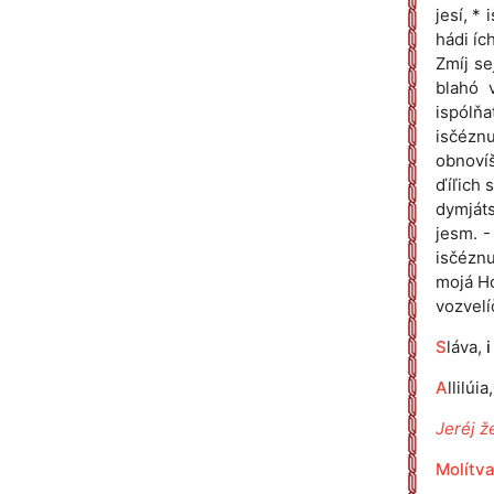
jesí, *
hádi íc
Zmíj se
blahó 
ispólňa
isčéznu
obnovíš
ďíľich s
dymjáts
jesm. -
isčéznu
mojá Hó
vozvelí
S
láva,
i
A
llilúia
Jeréj že
Molítva