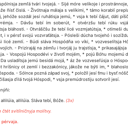
 ispólnisja zemľá tvári tvojejá. - Sijé móre velíkoje i prostránnoje
hže ňísť čislá. - Živótnaja málaja s velíkimi, * támo korablí preplá
j, jehóže sozdál jesí ruhátisja jemú, * vsja k tebí čájut, dáti píš
vrémja. - Dávšu tebí ím soberút, * otvérzšu tebí rúku vsjá
tsja bláhosti. - Otvráščšu že tebí licé vozmjatútsja, * otímeši du
t, i v pérsť svojú vozvraťátsja. - Pósleši dúcha tvojehó i sozíždut
i licé zemlí. - Búdi sláva Hospódňa vo víki, * vozveselítsja 
vojích. - Prizirajáj na zémľu i tvorjáj ju trajstísja, * prikasajájsj
ja. - Vospojú Hospodévi v živoťí mojém, * pojú Bóhu mojemú
 Da usladítsja jemú besidá mojá, * áz že vozveseľúsja o Hóspo
t hríšnicy ot zemlí i bezzakónicy, jákože ne býti im, * blahosl
spoda. - Sólnce pozná západ svoj, * položíl jesí ťmu i bysť nóšč
čišasja ďilá tvojá Hóspodi, * vsja premúdrostiju sotvoríl jesí.
nýňi:
, allilúia, allilúia. Sláva tebí, Bóže.
(3x)
 čtét svitílničnyja molítvy.
 pérvaja.