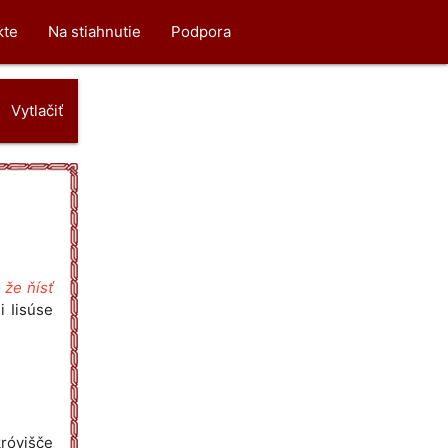
kte
Na stiahnutie
Podpora
Vytlačiť
 že ňísť
i Iisúse
okróvišče