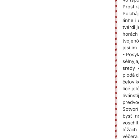
Prosti
Polaháj
ánheli 
tvérdi j
horách
tvojehó
jesí im
- Posyl
sélnyja
sredý k
plodá ď
čelovík
licé je
livánst
predvod
Sotvorí
bysť nó
voschít
lóžach 
véčera.