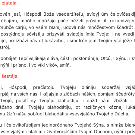
 pjátaja.
lovén jesí, Hóspodi Bóže vsederžíteľu, svídyj úm čelovíčeskij
trébujem, mnóho mnóžaje páče néželi prósim, ilí razumiváje
oľúbče carjú, vo vsém blahíj, udovlí nás mnóžestvom ščedrót 
postýdnoju sóvistiju prizyváti svjatóje ímja Tvojé: i ne vved
ije, no izbávi nás ot lukávaho, i smotrénijem Tvojím vsé jéže 
strój.
dobájet Tebí vsjákaja sláva, čésť i poklonénije, Otcú, i Sýnu, i 
ýňi i prísno, i vo víki vikóv, amíň.
 šestája.
i, Hóspodi, prečístoju Tvojéju dlániju soderžáj vsjáč
rpjáj na vsích nás, i kájajsja o zlóbach nášich, pomjaní ščedróty 
Tvojú, posití ny Tvojéju bláhostiju, i dážď nám izbižáti i
áščaho dné, Tvojéju blahodátiju, ot razlíčnych kóznej luká
nu žízň nášu sobľudí blahodátiju vsesvjatáho Tvojehó Dúcha.
iju i čelovikoľúbijem jedinoródnaho Tvojehó Sýna, s nímže bla
o vsesvjatým i blahím i životvorjáščim Tvojím Dúchom, nýňi i prís