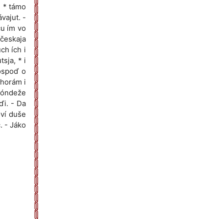
, * támo
vajut. -
ču ím vo
českaja
ch ích i
sja, * i
Hóspoď o
a horám i
 dóndeže
ďi. - Da
oví duše
. - Jáko