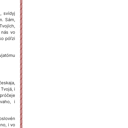
, svídyj
m. Sám,
Tvojích,
í nás vo
ko póľzi
svjatómu
eskaja,
Tvojá, i
 próčeje
vaho, i
hoslovén
no, i vo