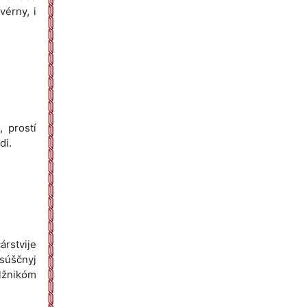
kvérny, i
, prostí
di.
árstvije
asúščnyj
lžnikóm