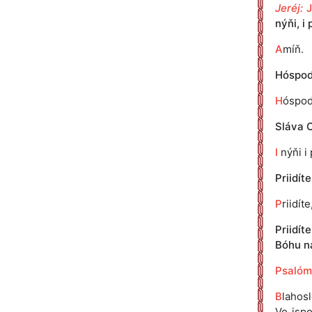
Jeréj:
nýňi, i 
A
míň.
Hóspodi
H
óspod
Sláva O
I
nýňi i 
Priidít
P
riidít
Priidít
Bóhu n
Psalóm
B
lahos
Vo ispo