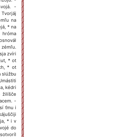
vojá. -
 Tvorjáj
zémľu na
ejá, * na
a hróma
 osnovál
i zémľu.
ja zvíri
ut, * ot
ch, * ot
a slúžbu
Umástiti
a, kédri
 žilíšče
jacem. -
sí ťmu i
ájuščiji
a, * i v
svojé do
sotvoríl