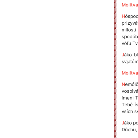
Molítva 
H
óspod
prizyvá
mílosti
spodóbi
vóľu Tv
J
áko bl
svjatóm
Molítva
N
emól
vospivá
ímeni T
Tebé ís
vsích s
J
áko po
Dúchu, 