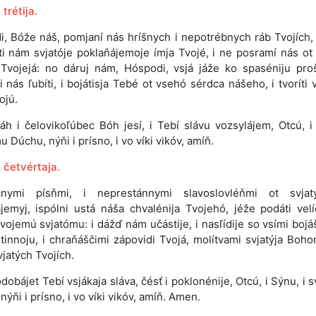
trétija.
i, Bóže náš, pomjaní nás hríšnych i nepotrébnych ráb Tvojích
ti nám svjatóje poklaňájemoje ímja Tvojé, i ne posramí nás ot 
 Tvojejá: no dáruj nám, Hóspodi, vsjá jáže ko spaséniju proš
 nás ľubíti, i bojátisja Tebé ot vsehó sérdca nášeho, i tvoríti 
ojú.
áh i čelovikoľúbec Bóh jesí, i Tebí slávu vozsylájem, Otcú, i
u Dúchu, nýňi i prísno, i vo víki vikóv, amíň.
 četvértaja.
čnymi písňmi, i neprestánnymi slavoslovléňmi ot svjat
jemyj, ispólni ustá náša chvalénija Tvojehó, jéže podáti velí
vojemú svjatómu: i dážď nám učástije, i nasľídije so vsími bojá
tinnoju, i chraňáščimi zápovidi Tvojá, molítvami svjatýja Bohor
vjatých Tvojích.
dobájet Tebí vsjákaja sláva, čésť i poklonénije, Otcú, i Sýnu, i 
nýňi i prísno, i vo víki vikóv, amíň. Amen.