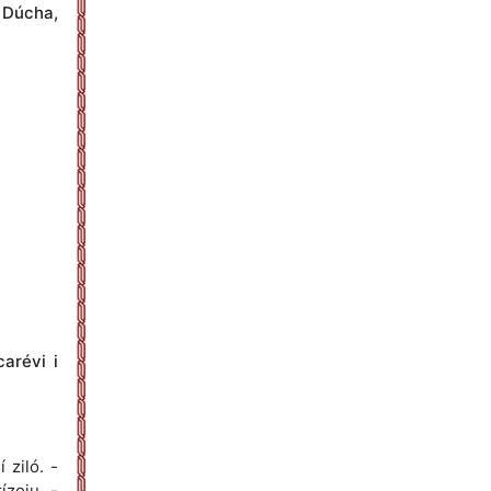
o Dúcha,
carévi i
 ziló. -
ízoju. -