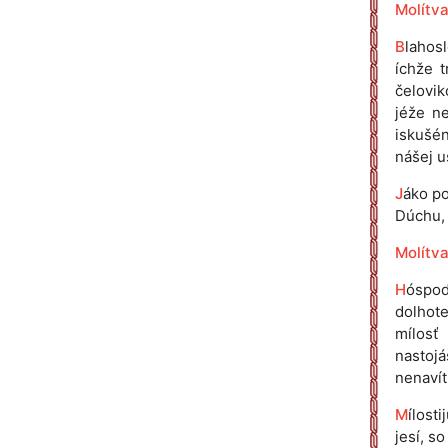
Molítva
B
lahos
íchže 
čelovik
jéže ne
iskušén
nášej u
J
áko po
Dúchu, n
Molítva
H
óspod
dolhote
mílosť 
nastoj
nenavít
M
ílost
jesí, s