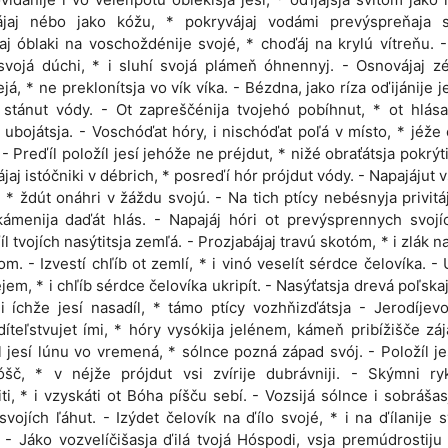
rájaj nébo jako kóžu, * pokryvájaj vodámi prevýspreňaja s
aj óblaki na voschoždénije svojé, * choďáj na krylú vítreňu. -
svojá dúchi, * i sluhí svojá plámeň óhnennyj. - Osnovájaj 
ejá, * ne preklonítsja vo vík víka. - Bézdna, jako ríza oďijánije j
 stánut vódy. - Ot zapreščénija tvojehó pobíhnut, * ot hlás
 ubojátsja. - Voschóďat hóry, i nischóďat poľá v místo, * jéže
. - Preďíl položíl jesí jehóže ne préjdut, * nižé obraťátsja pokrýt
ájaj istóčniki v débrich, * posreďí hór prójdut vódy. - Napajájut vs
, * ždút onáhri v žáždu svojú. - Na tich ptícy nebésnyja privitáj
ámenija daďát hlás. - Napajáj hóri ot prevýsprennych svojí
íl tvojích nasýtitsja zemľá. - Prozjabájaj travú skotóm, * i zlák n
om. - Izvestí chľíb ot zemlí, * i vinó veselít sérdce čelovíka. - 
léjem, * i chľíb sérdce čelovíka ukripít. - Nasýťatsja drevá poľskaj
iji íchže jesí nasadíl, * támo ptícy vozhňizďátsja - Jerodíjevo
íteľstvujet ími, * hóry vysókija jelénem, kámeň pribížišče zá
l jesí lúnu vo vremená, * sólnce pozná západ svój. - Položíl je
šč, * v néjže prójdut vsi zvírije dubrávniji. - Skýmni ryk
iti, * i vzyskáti ot Bóha píšču sebí. - Vozsijá sólnce i sobrášasj
svojích ľáhut. - Izýdet čelovík na ďílo svojé, * i na ďílanije 
 - Jáko vozvelíčišasja ďilá tvojá Hóspodi, vsja premúdrostiju 