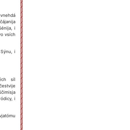
, vnehdá
čájanija
énija, i
vo vsích
 Sýnu, i
ých síl
čestvije
ščimisja
ódicy, i
svjatómu