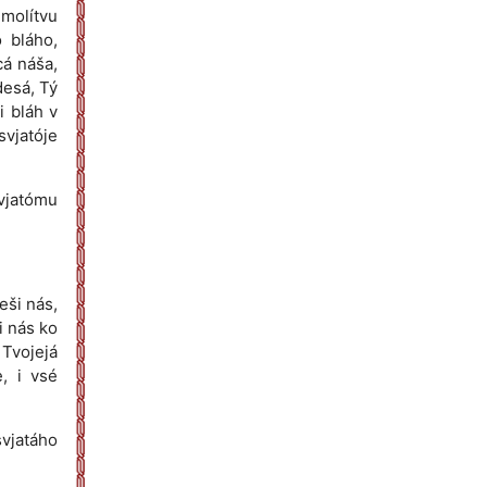
 molítvu
 bláho,
cá náša,
desá, Tý
i bláh v
svjatóje
svjatómu
eši nás,
i nás ko
 Tvojejá
e, i vsé
svjatáho