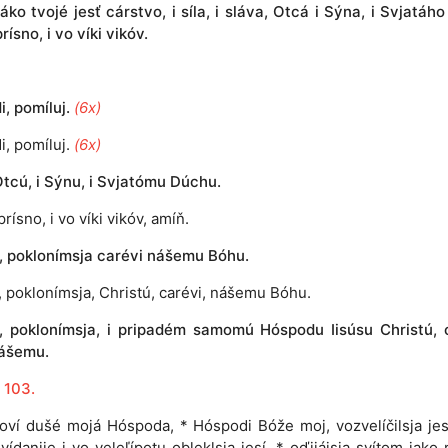
J
áko tvojé jesť cárstvo, i síla, i sláva, Otcá i Sýna, i Svjatáh
prísno, i vo víki vikóv.
, pomíluj.
(6x)
i, pomíluj.
(6x)
tcú, i Sýnu, i Svjatómu Dúchu.
prísno, i vo víki vikóv, amíň.
e, poklonímsja carévi nášemu Bóhu.
e, poklonímsja, Christú, carévi, nášemu Bóhu.
e, poklonímsja, i pripadém samomú Hóspodu Iisúsu Christú, 
ášemu.
 103.
loví dušé mojá Hóspoda, * Hóspodi Bóže moj, vozvelíčilsja jesí
vídanije i vo veleľípotu obleklsja jesí, * oďijájsja svítom jako r