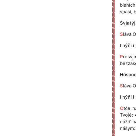
blahích 
spasí, 
Svjatýj
S
láva O
I nýňi i
P
resvj
bezzakó
Hóspodi
S
láva O
I nýňi i
Ó
tče n
Tvojé: 
dážď n
nášym: 