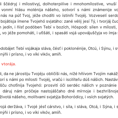
i ščédryj i mílostivyj, dolhoterpilíve i mnohomílostive, vnuší
i vonmí hlásu molénija nášeho, sotvorí s námi známenije vo
 nás na púť Tvoj, jéže chodíti vo ístinňi Tvojéj. Vozveselí serd
 bojátisja ímene Tvojehó svjatáho: zané vélij jesí Tý, i tvorjáj ču
h jedín, i ňísť podóben Tebí v bozích, Hóspodi: sílen v mílosti, 
i, vo jéže pomoháti, i uťišáti, i spasáti vsjá upovájuščyja vo ímja 
dobájet Tebí vsjákaja sláva, čésť i poklonénije, Otcú, i Sýnu, i 
ýňi i prísno, i vo víki vikóv, amíň.
 vtorája.
, da ne járostiju Tvojéju obličíši nás, nižé hňívom Tvojím nakáž
orí s námi po mílosti Tvojéj, vračú i iscilíteľu dúš nášich. Nastáv
išču choťínija Tvojehó: prosvití óči serdéc nášich v poznánie
 i dáruj nám próčeje nastojáščaho dné mírnoje i bezhríšnoj
životá nášeho, molítvami svjatýja Bohoródicy, i vsích svjatých.
ojá deržáva, i Tvojé jésť cárstvo, i síla, i sláva, Otcá, i Sýna, i 
ýňi i prísno, i vo víki vikóv, amíň.