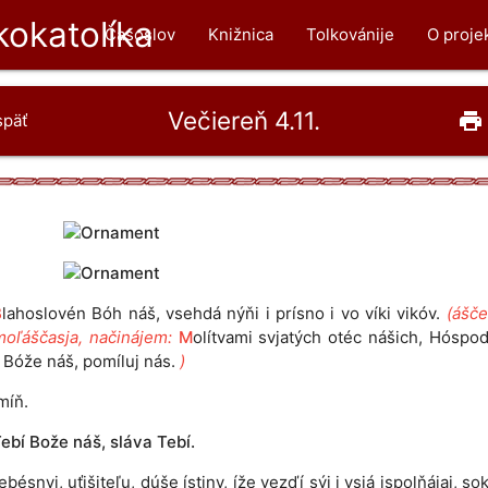
okatolíka
Časoslov
Knižnica
Tolkovánije
O proje
Večiereň 4.11.
print
späť
B
lahoslovén Bóh náš, vsehdá nýňi i prísno i vo víki vikóv.
(ášče
moľáščasja, načinájem:
M
olítvami svjatých otéc nášich, Hóspod
 Bóže náš, pomíluj nás.
)
míň.
ebí Bože náš, sláva Tebí.
ebésnyj, uťišiteľu, dúše ístiny, íže vezďí sýj i vsjá ispolňájaj, s