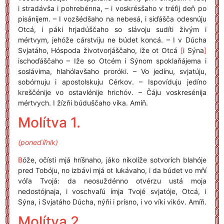
i stradávša i pohrebénna, – i voskrésšaho v tréťij deň po
pisánijem. – I vozšédšaho na nebesá, i siďášča odesnúju
Otcá, i páki hrjadúščaho so slávoju sudíti živým i
mértvym, jehóže cárstviju ne búdet koncá. – I v Dúcha
Svjatáho, Hóspoda životvorjáščaho, iže ot Otcá
[
i Sýna
]
ischoďáščaho – Iže so Otcém i Sýnom spoklaňájema i
soslávima, hlahólavšaho proróki. – Vo jedínu, svjatúju,
sobórnuju i apostolskuju Cérkov. – Ispovíduju jedíno
kreščénije vo ostavlénije hrichóv. – Čáju voskresénija
mértvych. I žízňi búduščaho víka. Amíň.
Molítva 1.
(poneďíľnik)
B
óže, očísti mjá hríšnaho, jáko nikolíže sotvorích blahóje
pred Tobóju, no izbávi mjá ot lukávaho, i da búdet vo mňí
vóľa Tvojá: da neosuždénno otvérzu ustá moja
nedostójnaja, i voschvaľú ímja Tvojé svjatóje, Otcá, i
Sýna, i Svjatáho Dúcha, nýňi i prísno, i vo víki vikóv. Amíň.
Molítva 2.