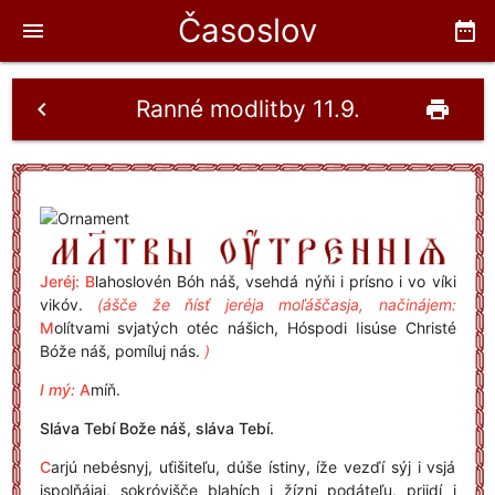
Časoslov
menu
date_range
Ranné modlitby 11.9.
chevron_left
print
Jeréj: B
lahoslovén Bóh náš, vsehdá nýňi i prísno i vo víki
vikóv.
(ášče že ňísť jeréja moľáščasja, načinájem:
M
olítvami svjatých otéc nášich, Hóspodi Iisúse Christé
Bóže náš, pomíluj nás.
)
I mý:
A
míň.
Sláva Tebí Bože náš, sláva Tebí.
C
arjú nebésnyj, uťišiteľu, dúše ístiny, íže vezďí sýj i vsjá
ispolňájaj, sokróvišče blahích i žízni podáteľu, priidí i