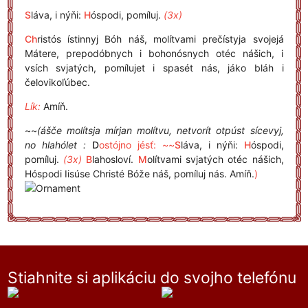
S
láva, i nýňi:
H
óspodi, pomíluj.
(3x)
Ch
ristós ístinnyj Bóh náš, molítvami prečístyja svojejá
Mátere, prepodóbnych i bohonósnych otéc nášich, i
vsích svjatých, pomílujet i spasét nás, jáko bláh i
čelovikoľúbec.
Lík:
Amíň.
~~
(ášče molítsja mírjan molítvu, netvorít otpúst sícevyj,
no hlahólet :
D
ostójno jésť: ~~
S
láva, i nýňi:
H
óspodi,
pomíluj.
(3x)
B
lahosloví.
M
olítvami svjatých otéc nášich,
Hóspodi Iisúse Christé Bóže náš, pomíluj nás. Amíň.
)
Stiahnite si aplikáciu do svojho telefónu