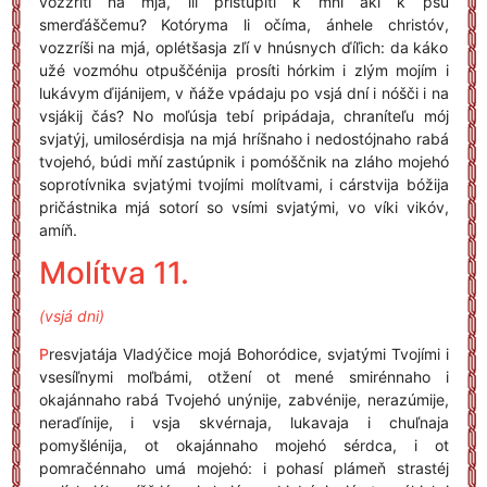
vozzríti na mjá, ilí pristupíti k mňí áki k psú
smerďáščemu? Kotóryma li očíma, ánhele christóv,
vozzríši na mjá, oplétšasja zľí v hnúsnych ďíľich: da káko
užé vozmóhu otpuščénija prosíti hórkim i zlým mojím i
lukávym ďijánijem, v ňáže vpádaju po vsjá dní i nóšči i na
vsjákij čás? No moľúsja tebí pripádaja, chraníteľu mój
svjatýj, umilosérdisja na mjá hríšnaho i nedostójnaho rabá
tvojehó, búdi mňí zastúpnik i pomóščnik na zláho mojehó
soprotívnika svjatými tvojími molítvami, i cárstvija bóžija
pričástnika mjá sotorí so vsími svjatými, vo víki vikóv,
amíň.
Molítva 11.
(vsjá dni)
P
resvjatája Vladýčice mojá Bohoródice, svjatými Tvojími i
vsesíľnymi moľbámi, otžení ot mené smirénnaho i
okajánnaho rabá Tvojehó unýnije, zabvénije, nerazúmije,
neraďínije, i vsja skvérnaja, lukavaja i chuľnaja
pomyšlénija, ot okajánnaho mojehó sérdca, i ot
pomračénnaho umá mojehó: i pohasí plámeň strastéj