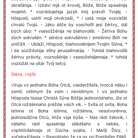
obraťátsja. - Izbávi mjá ot krovéj, Bóže, Bóže spasénija
mojehó: * vozrádujetsja jazýk mój právďi Tvojéj. -
Hóspodi, ustňí mojí otvérzeši, * i ustá moja vozvisťát
chvalú Tvojú. - Jáko ášče by voschoťíl jesí žértvy, dál
bých úbo: * vsesožžénija ne blahovolíši. - Žértva Bóhu
dúch sokrušén: * sérdce sokrušénno i smirénno Bóh ne
uničižít. - Ublaží, Hóspodi, blahovolénijem Tvojím Sióna, *
i da sozíždutsja sťíny jerusalímskija. - Tohdá blahovolíši
žértvu právdy, voznošénije i vsesožehájemaja: * tohdá
vozložát na oltár Tvój teľcý.
Sláva, i nýňi:
V
íruju vo jedínaho Bóha Otcá, vsederžíteľa, tvorcá nébu i
zemlí, vídimym že vsim i nevídimym. I vo jedínaho
Hóspoda Iisúsa Christá Sýna Bóžija jedinoródnaho, iže ot
Otcá roždénnaho préžde vsich vik. – Svíta ot svíta, Boha
ístinna ot Boha ístinna, roždénna, nesotvorénna,
jedinosúščna Otcú, ímže vsja býša. – Nas rádi čelovik, i
nášeho rádi spasénija sšédšaho s nebés, i
voplotívšahosja ot Dúcha svjáta, i Maríji Ďívy, i
vočelovíčšasja. – Raspjátaho že za ny pri Pontíjsťim Piláťi,