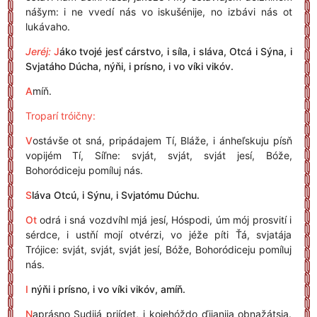
nášym: i ne vvedí nás vo iskušénije, no izbávi nás ot
lukávaho.
Jeréj:
J
áko tvojé jesť cárstvo, i síla, i sláva, Otcá i Sýna, i
Svjatáho Dúcha, nýňi, i prísno, i vo víki vikóv.
A
míň.
Troparí tróičny:
V
ostávše ot sná, pripádajem Tí, Bláže, i ánheľskuju písň
vopijém Tí, Síľne: svját, svját, svját jesí, Bóže,
Bohoródiceju pomíluj nás.
S
láva Otcú, i Sýnu, i Svjatómu Dúchu.
Ot
odrá i sná vozdvíhl mjá jesí, Hóspodi, úm mój prosvití i
sérdce, i ustňí mojí otvérzi, vo jéže píti Ťá, svjatája
Trójice: svját, svját, svját jesí, Bóže, Bohoródiceju pomíluj
nás.
I
nýňi i prísno, i vo víki vikóv, amíň.
N
aprásno Sudijá priídet, i kojehóždo ďijanija obnažátsja.