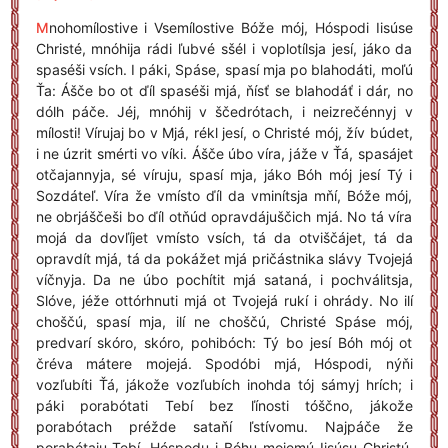
M
nohomílostive i Vsemílostive Bóže mój, Hóspodi Iisúse
Christé, mnóhija rádi ľubvé sšél i voplotílsja jesí, jáko da
spaséši vsích. I páki, Spáse, spasí mja po blahodáti, moľú
Ťa: Ášče bo ot ďíl spaséši mjá, ňísť se blahodáť i dár, no
dólh páče. Jéj, mnóhij v ščedrótach, i neizrečénnyj v
mílosti! Vírujaj bo v Mjá, rékl jesí, o Christé mój, žív búdet,
i ne úzrit smérti vo víki. Ášče úbo víra, jáže v Ťá, spasájet
otčajannyja, sé víruju, spasí mja, jáko Bóh mój jesí Tý i
Sozdáteľ. Víra že vmísto ďíl da vminítsja mňí, Bóže mój,
ne obrjáščeši bo ďíl otňúd opravdájuščich mjá. No tá víra
mojá da dovľíjet vmísto vsích, tá da otviščájet, tá da
opravdít mjá, tá da pokážet mjá pričástnika slávy Tvojejá
víčnyja. Da ne úbo pochítit mjá sataná, i pochválitsja,
Slóve, jéže ottórhnuti mjá ot Tvojejá rukí i ohrády. No ilí
choščú, spasí mja, ilí ne choščú, Christé Spáse mój,
predvarí skóro, skóro, pohibóch: Tý bo jesí Bóh mój ot
čréva mátere mojejá. Spodóbi mjá, Hóspodi, nýňi
vozľubíti Ťá, jákože vozľubích inohda tój sámyj hrích; i
páki porabótati Tebí bez ľínosti tóščno, jákože
porabótach préžde sataňí ľstívomu. Najpáče že
porabótaju Tebí, Hóspodu i Bóhu mojemú Iisúsu Christú,