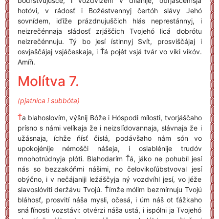
bódrstvujušče, i vozdvíženi v ďílanije, obrjáščemsja
hotóvi, v rádosť i Božéstvennyj čertóh slávy Jehó
sovnídem, iďíže prázdnujuščich hlás neprestánnyj, i
neizrečénnaja sládosť zrjáščich Tvojehó licá dobrótu
neizrečénnuju. Tý bo jesí ístinnyj Svít, prosviščájaj i
osvjaščájaj vsjáčeskaja, i Ťá pojét vsjá tvár vo víki vikóv.
Amíň.
Molítva 7.
(pjatníca i subbóta)
Ť
a blahoslovím, výšnij Bóže i Hóspodi mílosti, tvorjáščaho
prísno s námi velíkaja že i neizsľídovannaja, slávnaja že i
užásnaja, íchže ňísť čislá, podávšaho nám són vo
upokojénije némošči nášeja, i oslablénije trudóv
mnohotrúdnyja plóti. Blahodarím Ťá, jáko ne pohubíl jesí
nás so bezzakóňmi nášimi, no čelovikoľúbstvoval jesí
obýčno, i v nečájaniji ležáščyja ný vozdvíhl jesí, vo jéže
slavoslóviti deržávu Tvojú. Ťímže mólim bezmírnuju Tvojú
bláhosť, prosvití náša mysli, očesá, i úm náš ot ťážkaho
sná ľínosti vozstávi: otvérzi náša ustá, i ispólni ja Tvojehó