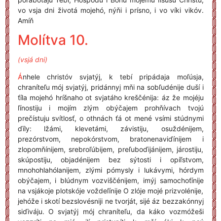
vo vsja dni životá mojehó, nýňi i prísno, i vo víki vikóv.
Amíň
Molítva 10.
(vsjá dni)
Á
nhele christóv svjatýj, k tebí pripádaja moľúsja,
chraníteľu mój svjatýj, pridánnyj mňi na sobľudénije duší i
ťíla mojehó hríšnaho ot svjatáho kreščénija: áz že mojéju
ľínostiju i mojím zlým obýčajem prohňívach tvojú
prečístuju svítlosť, o othnách ťá ot mené vsími stúdnymi
ďíly: lžámi, klevetámi, závistiju, osuždénijem,
prezórstvom, nepokórstvom, bratonenaviďínijem i
zlopomňínijem, srebroľúbijem, preľuboďijánijem, járostiju,
skúpostiju, objadénijem bez sýtosti i opíľstvom,
mnohohlahólanijem, zlými pómysly i lukávymi, hórdym
obýčajem, i blúdnym vozviščénijem, imýj samochoťínije
na vsjákoje plotskóje voždeľínije O zlóje mojé prizvolénije,
jehóže i skotí bezslovésniji ne tvorját, sijé áz bezzakónnyj
siďiváju. O svjatýj mój chraníteľu, da káko vozmóžeši