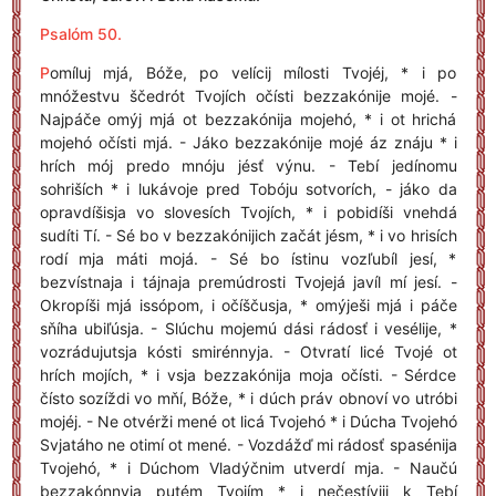
Psalóm 50.
P
omíluj mjá, Bóže, po velícij mílosti Tvojéj, * i po
mnóžestvu ščedrót Tvojích očísti bezzakónije mojé. -
Najpáče omýj mjá ot bezzakónija mojehó, * i ot hrichá
mojehó očísti mjá. - Jáko bezzakónije mojé áz znáju * i
hrích mój predo mnóju jésť výnu. - Tebí jedínomu
sohriších * i lukávoje pred Tobóju sotvorích, - jáko da
opravdíšisja vo slovesích Tvojích, * i pobidíši vnehdá
sudíti Tí. - Sé bo v bezzakónijich začát jésm, * i vo hrisích
rodí mja máti mojá. - Sé bo ístinu vozľubíl jesí, *
bezvístnaja i tájnaja premúdrosti Tvojejá javíl mí jesí. -
Okropíši mjá issópom, i očíščusja, * omýješi mjá i páče
sňíha ubiľúsja. - Slúchu mojemú dási rádosť i vesélije, *
vozrádujutsja kósti smirénnyja. - Otvratí licé Tvojé ot
hrích mojích, * i vsja bezzakónija moja očísti. - Sérdce
čísto sozíždi vo mňí, Bóže, * i dúch práv obnoví vo utróbi
mojéj. - Ne otvérži mené ot licá Tvojehó * i Dúcha Tvojehó
Svjatáho ne otimí ot mené. - Vozdážď mi rádosť spasénija
Tvojehó, * i Dúchom Vladýčnim utverdí mja. - Naučú
bezzakónnyja putém Tvojím * i nečestíviji k Tebí