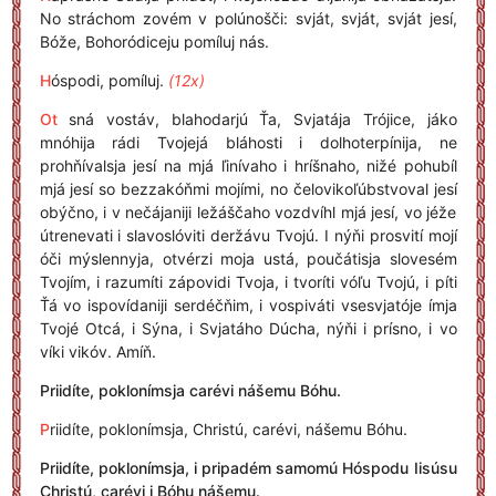
No stráchom zovém v polúnošči: svját, svját, svját jesí,
Bóže, Bohoródiceju pomíluj nás.
H
óspodi, pomíluj.
(12x)
Ot
sná vostáv, blahodarjú Ťa, Svjatája Trójice, jáko
mnóhija rádi Tvojejá bláhosti i dolhoterpínija, ne
prohňívalsja jesí na mjá ľinívaho i hríšnaho, nižé pohubíl
mjá jesí so bezzakóňmi mojími, no čelovikoľúbstvoval jesí
obýčno, i v nečájaniji ležáščaho vozdvíhl mjá jesí, vo jéže
útrenevati i slavoslóviti deržávu Tvojú. I nýňi prosvití mojí
óči mýslennyja, otvérzi moja ustá, poučátisja slovesém
Tvojím, i razumíti zápovidi Tvoja, i tvoríti vóľu Tvojú, i píti
Ťá vo ispovídaniji serdéčňim, i vospiváti vsesvjatóje ímja
Tvojé Otcá, i Sýna, i Svjatáho Dúcha, nýňi i prísno, i vo
víki vikóv. Amíň.
Priidíte, poklonímsja carévi nášemu Bóhu.
P
riidíte, poklonímsja, Christú, carévi, nášemu Bóhu.
Priidíte, poklonímsja, i pripadém samomú Hóspodu Iisúsu
Christú, carévi i Bóhu nášemu.