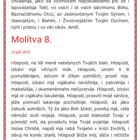
chvalénija, jáko da vozmóžem nepokoléblemo píti že i
ispovídatisja Tebí, vo vsích i ot vsích slávimomu Bóhu,
Beznačáľnomu Otcú, so Jedinoródnym Tvojím Sýnom, i
Vsesvjatým, i Blahím, i Životvorjáščim Tvojím Dúchom,
nýňi i prísno, i vo víki vikóv. Amíň.
Molítva 8.
(vsjá dni)
H
óspodi, ne liší mené nebésnych Tvojích blah. Hóspodi,
izbávi mjá víčnych múk. Hóspodi, umóm li ilí
pomyšlénijem, slóvom ilí ďílom sohriších, prostí mja.
Hóspodi, izbávi mjá vsjákaho nevíďinija, i zabvénija i
malodúšija, i okamenénnaho nečúvstvija. Hóspodi, izbávi
mjá ot vsjákaho iskušénija. Hóspodi, prosvití mojé sérdce,
jéže pomračí lukávoje pochoťínije. Hóspodi, áz jáko
čelovík sohriších, Tý že jáko Bóh ščédr, pomíluj mjá, víďa
némošč duší mojejá. Hóspodi, poslí blahodáť Tvojú v
pómošč mňí, da proslávľu ímja Tvojé svjatóje. Hóspodi
Iisúse Christé, napiší mja rabá Tvojehó v knízi živótňij, i
dáruj mí konéc blahíj. Hóspodi Bóže mój, ášče i ničtóže