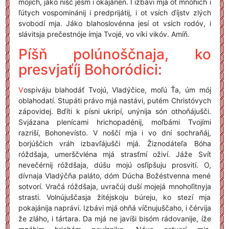
mojích, jáko níšč jésm i okajánen. I izbávi mjá ot mnóhich i
ľútych vospominánij i predprijátij, i ot vsích ďíjstv zlých
svobodí mja. Jáko blahoslovénna jesí ot vsích rodóv, i
slávitsja prečestnóje ímja Tvojé, vo víki vikóv. Amíň.
Píšň polúnoščnaja, ko
presvjaťíj Bohoródici:
V
ospiváju blahodáť Tvojú, Vladýčice, moľú Ťa, úm mój
oblahodatí. Stupáti právo mjá nastávi, putém Christóvych
zápovidej. Bďíti k písni ukripí, unýnija són othoňájušči.
Svjázana plenícami hrichopadénij, moľbámi Tvojími
razriší, Bohonevísto. V noščí mja i vo dní sochraňáj,
borjúščich vráh izbavľájušči mjá. Žiznodáteľa Bóha
róždšaja, umerščvléna mjá strasťmí oživí. Jáže Svít
nevečérnij róždšaja, dúšu mojú osľípšuju prosvití. O,
dívnaja Vladýčňa paláto, dóm Dúcha Božéstvenna mené
sotvorí. Vračá róždšaja, uvračúj duší mojejá mnohoľitnyja
strasti. Volnújuščasja žitéjskoju búreju, ko stezí mja
pokajánija naprávi. Izbávi mjá ohňá víčnujuščaho, i čérvija
že zláho, i tártara. Da mjá ne javíši bisóm rádovanije, íže