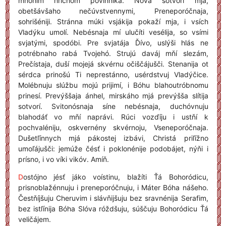
mnóhim hrichóm povínnika. Nóva sotvorí mja,
obetšávšaho nečúvstvennymi, Preneporóčnaja,
sohrišéniji. Stránna múki vsjákija pokaží mja, i vsích
Vladýku umolí. Nebésnaja mí ulučíti vesélija, so vsími
svjatými, spodóbi. Pre svjatája Ďívo, uslýši hlás ne
potrébnaho rabá Tvojehó. Strujú daváj mňí slezám,
Prečístaja, duší mojejá skvérnu očiščájušči. Stenanija ot
sérdca prinošú Ti neprestánno, usérdstvuj Vladýčice.
Molébnuju slúžbu mojú prijimí, i Bóhu blahoutróbnomu
prinesí. Prevýššaja ánhel, mirskáho mjá prevýšša slítija
sotvorí. Svitonósnaja síne nebésnaja, duchóvnuju
blahodáť vo mňí naprávi. Rúci vozďíju i ustňí k
pochvaléniju, oskvernény skvérnoju, Vseneporóčnaja.
Dušetľínnych mjá pákostej izbávi, Christá priľížno
umoľájušči: jemúže čésť i poklonénije podobájet, nýňi i
prísno, i vo víki vikóv. Amíň.
D
ostójno jésť jáko voístinu, blažíti Ťá Bohoródicu,
prisnoblažénnuju i preneporóčnuju, i Máter Bóha nášeho.
Čestňíjšuju Cheruvim i slávňijšuju bez sravnénija Serafim,
bez istľínija Bóha Slóva róždšuju, súščuju Bohoródicu Ťá
veličájem.