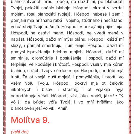
bláho sotvorích pred Tobóju, no dážď mí, po blahodáti
Tvojéj, položíti načálo blahóje. Hóspodi, okropí v sérdci
mojém, rósu blahodáti tvojejá. Hóspodi nebesé i zemlí,
pomjaní mja hríšnaho rabá Tvojehó, stúdnaho i nečístaho,
vo cárstviji Tvojém. Amíň. Hóspodi, v pokajániji prijimí mja.
Hóspodi, ne ostávi mené. Hóspodi, ne vvedí mené v
napásť. Hóspodi, dážď mí mýsľ bláhu. Hóspodi, dážď mí
slézy, i pámjať smértnuju, i umilénije. Hóspodi, dážď mí
pómysl ispovídanija hrichóv mojích. Hóspodi, dážď mí
smirénije, cilomúdrije i poslušánije. Hóspodi, dážď mí
terpínije, velikodúšije i krótosť. Hóspodi, vselí v mjá kóreň
blahích, strách Tvój v sérdce mojé. Hóspodi, spodóbi mjá
ľubíti Ťá ot vsejá duší mojejá i pomyšlénija, i tvoríti vo
vsém vóľu Tvojú. Hóspodi, pokrýj mjá ot čelovík
ňíkotorych, i bisóv, i strastéj, i ot vsjákija inýja
nepodóbnyja véšči. Hóspodi, vísi, jáko tvoríši, jákože Tý
vóliši, da búdet vóľa Tvojá i vo mňí hríšňim: jáko
blahoslovén jesí vo víki. Amíň.
Molítva 9.
(vsjá dni)