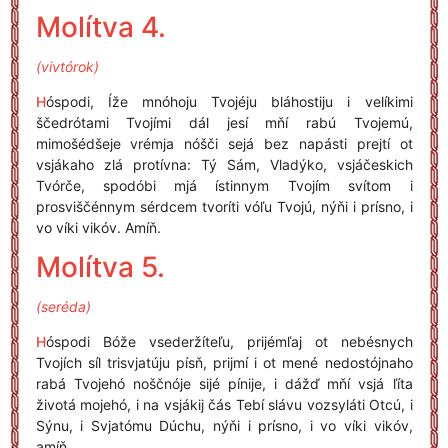
Molítva 4.
(vivtórok)
H
óspodi, Íže mnóhoju Tvojéju bláhostiju i velíkimi
ščedrótami Tvojími dál jesí mňí rabú Tvojemú,
mimošédšeje vrémja nóšči sejá bez napásti prejtí ot
vsjákaho zlá protívna: Tý Sám, Vladýko, vsjáčeskich
Tvórče, spodóbi mjá ístinnym Tvojím svítom i
prosviščénnym sérdcem tvoríti vóľu Tvojú, nýňi i prísno, i
vo víki vikóv. Amíň.
Molítva 5.
(seréda)
H
óspodi Bóže vsederžíteľu, prijémľaj ot nebésnych
Tvojích síl trisvjatúju písň, prijmí i ot mené nedostójnaho
rabá Tvojehó noščnóje sijé pínije, i dážď mňí vsjá ľíta
životá mojehó, i na vsjákij čás Tebí slávu vozsyláti Otcú, i
Sýnu, i Svjatómu Dúchu, nýňi i prísno, i vo víki vikóv,
amíň.