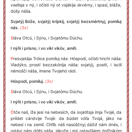
vselísja v ný, i očísti ný ot vsjákija skvérny, i spasí, bláže,
dúšy náša.
Svjatýj Bóže, svjatýj krípkij, svjatýj bezsmértnyj, pomíluj
nás.
(3x)
S
láva Otcú, i Sýnu, i Svjatómu Dúchu.
I nýňi i prísno, i vo víki vikóv, amíň.
P
resvjatája Tróice pomíluj nás: Hóspodi, očísti hrichí náša:
Vladýko, prostí bezzakónija náša: svjatýj, posití, i iscilí
némošči náša, ímene Tvojehó rádi.
Hóspodi, pomíluj.
(3x)
S
láva Otcú, i Sýnu, i Svjatómu Dúchu.
I nýňi i prísno, i vo víki vikóv, amíň.
Ó
tče naš, íže jesí na nebesích, da svjatítsja ímja Tvojé, da
priídet cárstvije Tvojé: da búdet vóľa Tvojá, jáko na
nebesí i na zemlí. Chľíb náš nasúščnyj dážď nám dnés, i
ostávi nám dólhi náša, jákože i mý ostavľájem dolžnikóm