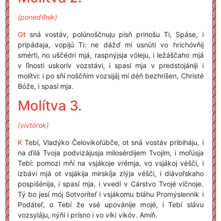
(poneďíľnik)
Ot
sná vostáv, polúnoščnuju písň prinošu Ti, Spáse, i
pripádaja, vopijú Ti: ne dážď mí usnúti vo hrichóvňij
smérti, no uščédri mjá, raspnýjsja vóleju, i ležáščaho mjá
v ľínosti uskorív vozstávi, i spasí mja v predstojániji i
molítvi: i po sňí noščňím vozsijáj mí déň bezhríšen, Christé
Bóže, i spasí mja.
Molítva 3.
(vivtórok)
K
Tebí, Vladýko Čelovikoľúbče, ot sná vostáv pribiháju, i
na ďilá Tvoja podvizájusja milosérdijem Tvojím, i moľúsja
Tebí: pomozi mňí na vsjákoje vrémja, vo vsjákoj véšči, i
izbávi mjá ot vsjákija mirskíja zlýja véšči, i diávoľskaho
pospišénija, i spasí mja, i vvedí v Cárstvo Tvojé víčnoje.
Tý bo jesí mój Sotvoríteľ i vsjákomu bláhu Promýslennik i
Podáteľ, o Tebí že vsé upovánije mojé, i Tebí slávu
vozsyláju, nýňi i prísno i vo víki vikóv. Amíň.