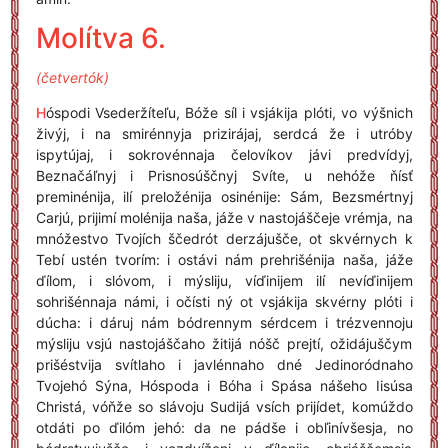
Molítva 6.
(četvertók)
H
óspodi Vsederžíteľu, Bóže síl i vsjákija plóti, vo výšnich
živýj, i na smirénnyja prizirájaj, serdcá že i utróby
ispytújaj, i sokrovénnaja čelovíkov jávi predvídyj,
Beznačáľnyj i Prisnosúščnyj Svíte, u nehóže ňísť
preminénija, ilí preložénija osinénije: Sám, Bezsmértnyj
Carjú, prijimí molénija naša, jáže v nastojáščeje vrémja, na
mnóžestvo Tvojích ščedrót derzájušče, ot skvérnych k
Tebí ustén tvorím: i ostávi nám prehrišénija naša, jáže
ďílom, i slóvom, i mýsliju, víďinijem ilí nevíďinijem
sohrišénnaja námi, i očísti ný ot vsjákija skvérny plóti i
dúcha: i dáruj nám bódrennym sérdcem i trézvennoju
mýsliju vsjú nastojáščaho žitijá nóšč prejtí, ožidájuščym
prišéstvija svítlaho i javlénnaho dné Jedinoródnaho
Tvojehó Sýna, Hóspoda i Bóha i Spása nášeho Iisúsa
Christá, vóňže so slávoju Sudijá vsích prijídet, komúždo
otdáti po ďilóm jehó: da ne pádše i obľinívšesja, no