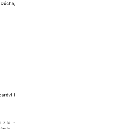
o Dúcha,
carévi i
 ziló. -
ízoju. -