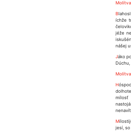
Molítva
B
lahos
íchže 
čelovik
jéže ne
iskušén
nášej u
J
áko po
Dúchu, n
Molítva
H
óspod
dolhote
mílosť 
nastoj
nenavít
M
ílost
jesí, s