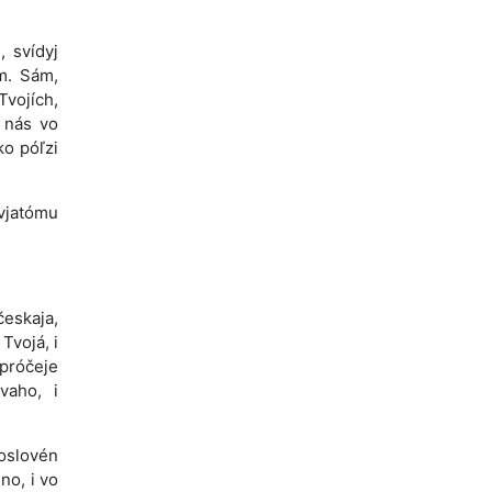
, svídyj
m. Sám,
Tvojích,
í nás vo
ko póľzi
svjatómu
eskaja,
Tvojá, i
 próčeje
vaho, i
hoslovén
no, i vo