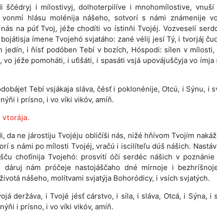
i ščédryj i mílostivyj, dolhoterpilíve i mnohomílostive, vnuší
i vonmí hlásu molénija nášeho, sotvorí s námi známenije vo
 nás na púť Tvoj, jéže chodíti vo ístinňi Tvojéj. Vozveselí serd
 bojátisja ímene Tvojehó svjatáho: zané vélij jesí Tý, i tvorjáj ču
h jedín, i ňísť podóben Tebí v bozích, Hóspodi: sílen v mílosti, 
i, vo jéže pomoháti, i uťišáti, i spasáti vsjá upovájuščyja vo ímja 
dobájet Tebí vsjákaja sláva, čésť i poklonénije, Otcú, i Sýnu, i 
ýňi i prísno, i vo víki vikóv, amíň.
 vtorája.
, da ne járostiju Tvojéju obličíši nás, nižé hňívom Tvojím nakáž
orí s námi po mílosti Tvojéj, vračú i iscilíteľu dúš nášich. Nastáv
išču choťínija Tvojehó: prosvití óči serdéc nášich v poznánie
 i dáruj nám próčeje nastojáščaho dné mírnoje i bezhríšnoj
životá nášeho, molítvami svjatýja Bohoródicy, i vsích svjatých.
ojá deržáva, i Tvojé jésť cárstvo, i síla, i sláva, Otcá, i Sýna, i 
ýňi i prísno, i vo víki vikóv, amíň.