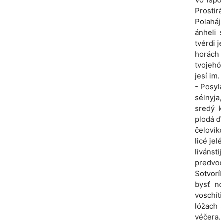
Prosti
Polaháj
ánheli 
tvérdi j
horách
tvojehó
jesí im
- Posyl
sélnyja
sredý k
plodá ď
čelovík
licé je
livánst
predvod
Sotvorí
bysť nó
voschít
lóžach 
véčera.