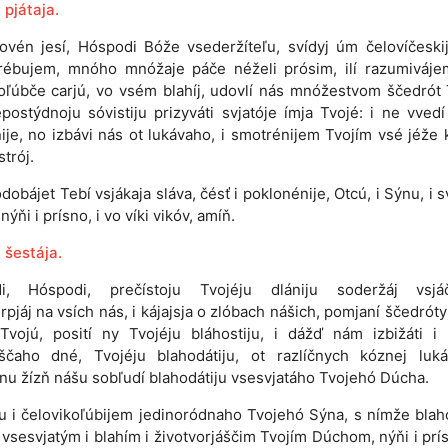
 pjátaja.
lovén jesí, Hóspodi Bóže vsederžíteľu, svídyj úm čelovíčeskij
trébujem, mnóho mnóžaje páče néželi prósim, ilí razumiváje
oľúbče carjú, vo vsém blahíj, udovlí nás mnóžestvom ščedrót 
postýdnoju sóvistiju prizyváti svjatóje ímja Tvojé: i ne vved
ije, no izbávi nás ot lukávaho, i smotrénijem Tvojím vsé jéže 
strój.
dobájet Tebí vsjákaja sláva, čésť i poklonénije, Otcú, i Sýnu, i 
ýňi i prísno, i vo víki vikóv, amíň.
 šestája.
i, Hóspodi, prečístoju Tvojéju dlániju soderžáj vsjáč
rpjáj na vsích nás, i kájajsja o zlóbach nášich, pomjaní ščedróty 
Tvojú, posití ny Tvojéju bláhostiju, i dážď nám izbižáti i
áščaho dné, Tvojéju blahodátiju, ot razlíčnych kóznej luká
nu žízň nášu sobľudí blahodátiju vsesvjatáho Tvojehó Dúcha.
iju i čelovikoľúbijem jedinoródnaho Tvojehó Sýna, s nímže bla
o vsesvjatým i blahím i životvorjáščim Tvojím Dúchom, nýňi i prís