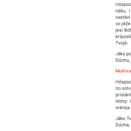
H
óspod
nášu, 
nastávi
vo jéže
jesí Bó
krípost
Tvojé.
J
áko po
Dúchu, n
Molítva
H
óspodi
no sotv
pristán
ístiny:
vrémja 
J
áko Tv
Dúcha, n