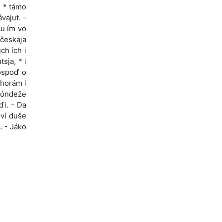
, * támo
vajut. -
ču ím vo
českaja
ch ích i
sja, * i
Hóspoď o
a horám i
 dóndeže
ďi. - Da
oví duše
. - Jáko