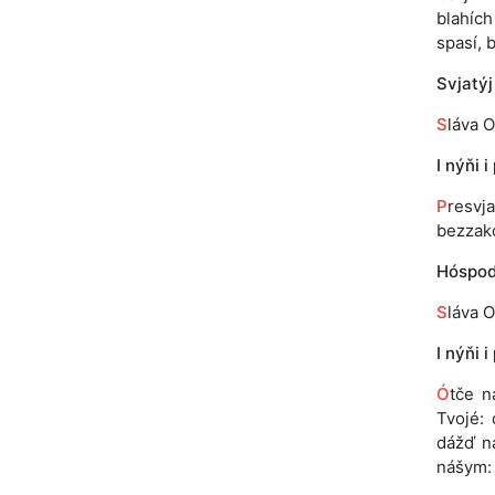
blahích 
spasí, 
Svjatýj
S
láva O
I nýňi i
P
resvj
bezzakó
Hóspodi
S
láva O
I nýňi i
Ó
tče n
Tvojé: 
dážď n
nášym: 