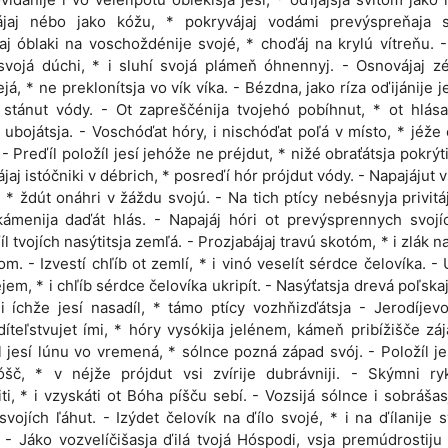
rájaj nébo jako kóžu, * pokryvájaj vodámi prevýspreňaja s
aj óblaki na voschoždénije svojé, * choďáj na krylú vítreňu. -
svojá dúchi, * i sluhí svojá plámeň óhnennyj. - Osnovájaj 
ejá, * ne preklonítsja vo vík víka. - Bézdna, jako ríza oďijánije j
 stánut vódy. - Ot zapreščénija tvojehó pobíhnut, * ot hlás
 ubojátsja. - Voschóďat hóry, i nischóďat poľá v místo, * jéže
. - Preďíl položíl jesí jehóže ne préjdut, * nižé obraťátsja pokrýt
ájaj istóčniki v débrich, * posreďí hór prójdut vódy. - Napajájut vs
, * ždút onáhri v žáždu svojú. - Na tich ptícy nebésnyja privitáj
ámenija daďát hlás. - Napajáj hóri ot prevýsprennych svojí
íl tvojích nasýtitsja zemľá. - Prozjabájaj travú skotóm, * i zlák n
om. - Izvestí chľíb ot zemlí, * i vinó veselít sérdce čelovíka. - 
léjem, * i chľíb sérdce čelovíka ukripít. - Nasýťatsja drevá poľskaj
iji íchže jesí nasadíl, * támo ptícy vozhňizďátsja - Jerodíjevo
íteľstvujet ími, * hóry vysókija jelénem, kámeň pribížišče zá
l jesí lúnu vo vremená, * sólnce pozná západ svój. - Položíl je
šč, * v néjže prójdut vsi zvírije dubrávniji. - Skýmni ryk
iti, * i vzyskáti ot Bóha píšču sebí. - Vozsijá sólnce i sobrášasj
svojích ľáhut. - Izýdet čelovík na ďílo svojé, * i na ďílanije 
 - Jáko vozvelíčišasja ďilá tvojá Hóspodi, vsja premúdrostiju 