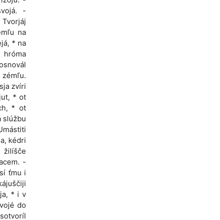
vojá. -
 Tvorjáj
zémľu na
ejá, * na
a hróma
 osnovál
i zémľu.
ja zvíri
ut, * ot
ch, * ot
a slúžbu
Umástiti
a, kédri
 žilíšče
jacem. -
sí ťmu i
ájuščiji
a, * i v
svojé do
sotvoríl