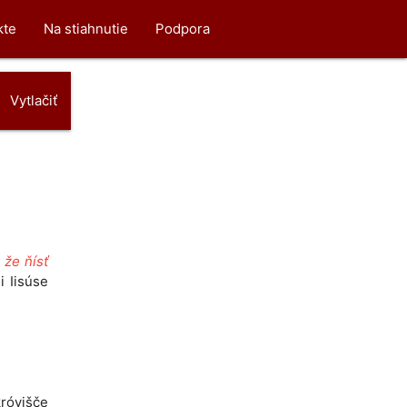
kte
Na stiahnutie
Podpora
Vytlačiť
 že ňísť
i Iisúse
okróvišče