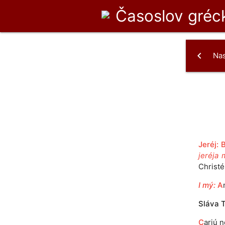
Časoslov
gréck
chevron_left
Na
Jeréj:
jeréja 
Christé
I mý:
A
Sláva T
C
arjú n