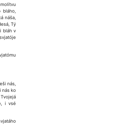
 molítvu
 bláho,
cá náša,
desá, Tý
i bláh v
svjatóje
svjatómu
eši nás,
i nás ko
 Tvojejá
e, i vsé
svjatáho