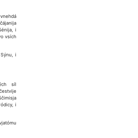
, vnehdá
čájanija
énija, i
vo vsích
 Sýnu, i
ých síl
čestvije
ščimisja
ódicy, i
svjatómu