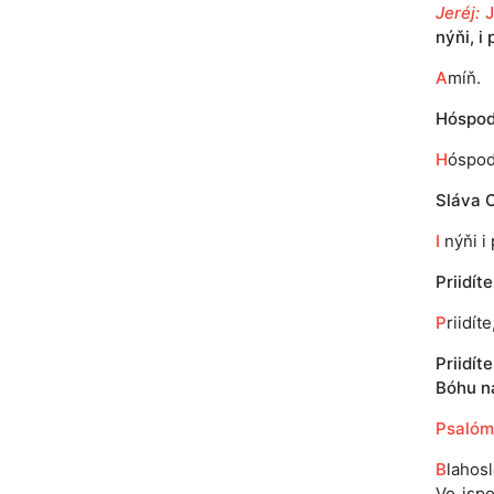
Jeréj:
nýňi, i 
A
míň.
Hóspodi
H
óspod
Sláva O
I
nýňi i 
Priidít
P
riidít
Priidít
Bóhu n
Psalóm
B
lahos
Vo ispo