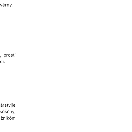
kvérny, i
, prostí
di.
árstvije
asúščnyj
lžnikóm