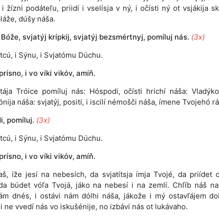
i žízni podáteľu, priidí i vselísja v ný, i očísti ný ot vsjákija s
bláže, dúšy náša.
 Bóže, svjatýj krípkij, svjatýj bezsmértnyj, pomíluj nás.
(3x)
tcú, i Sýnu, i Svjatómu Dúchu.
 prísno, i vo víki vikóv, amíň.
atája Tróice pomíluj nás: Hóspodi, očísti hrichí náša: Vladýko
nija náša: svjatýj, posití, i iscilí némošči náša, ímene Tvojehó rá
, pomíluj.
(3x)
tcú, i Sýnu, i Svjatómu Dúchu.
 prísno, i vo víki vikóv, amíň.
aš, íže jesí na nebesích, da svjatítsja ímja Tvojé, da priídet c
da búdet vóľa Tvojá, jáko na nebesí i na zemlí. Chľíb náš n
ám dnés, i ostávi nám dólhi náša, jákože i mý ostavľájem do
i ne vvedí nás vo iskušénije, no izbávi nás ot lukávaho.