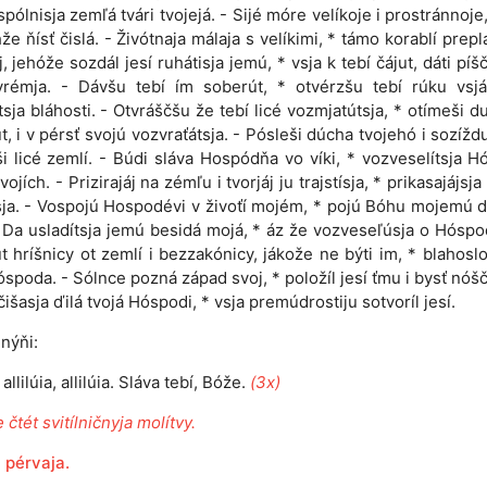
 ispólnisja zemľá tvári tvojejá. - Sijé móre velíkoje i prostránnoje
hže ňísť čislá. - Živótnaja málaja s velíkimi, * támo korablí preplá
j, jehóže sozdál jesí ruhátisja jemú, * vsja k tebí čájut, dáti píš
vrémja. - Dávšu tebí ím soberút, * otvérzšu tebí rúku vsjá
tsja bláhosti. - Otvráščšu že tebí licé vozmjatútsja, * otímeši du
t, i v pérsť svojú vozvraťátsja. - Pósleši dúcha tvojehó i sozíždut
i licé zemlí. - Búdi sláva Hospódňa vo víki, * vozveselítsja 
vojích. - Prizirajáj na zémľu i tvorjáj ju trajstísja, * prikasajájsj
ja. - Vospojú Hospodévi v živoťí mojém, * pojú Bóhu mojemú
 Da usladítsja jemú besidá mojá, * áz že vozveseľúsja o Hóspo
t hríšnicy ot zemlí i bezzakónicy, jákože ne býti im, * blahosl
spoda. - Sólnce pozná západ svoj, * položíl jesí ťmu i bysť nóšč
čišasja ďilá tvojá Hóspodi, * vsja premúdrostiju sotvoríl jesí.
nýňi:
, allilúia, allilúia. Sláva tebí, Bóže.
(3x)
 čtét svitílničnyja molítvy.
 pérvaja.