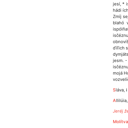
jesí, *
hádi íc
Zmíj se
blahó 
ispólňa
isčéznu
obnovíš
ďíľich s
dymjáts
jesm. -
isčéznu
mojá Hó
vozvelí
S
láva,
i
A
llilúia
Jeréj že
Molítva