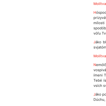
Molítva 
H
óspod
prizyvá
mílosti
spodóbi
vóľu Tv
J
áko bl
svjatóm
Molítva
N
emól
vospivá
ímeni T
Tebé ís
vsích s
J
áko po
Dúchu, 