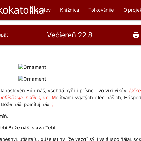
okatolíka
Časoslov
Knižnica
Tolkovánije
O proje
Večiereň 22.8.
print
späť
B
lahoslovén Bóh náš, vsehdá nýňi i prísno i vo víki vikóv.
(ášče
moľáščasja, načinájem:
M
olítvami svjatých otéc nášich, Hóspod
 Bóže náš, pomíluj nás.
)
míň.
ebí Bože náš, sláva Tebí.
ebésnyj, uťišiteľu, dúše ístiny, íže vezďí sýj i vsjá ispolňájaj, s