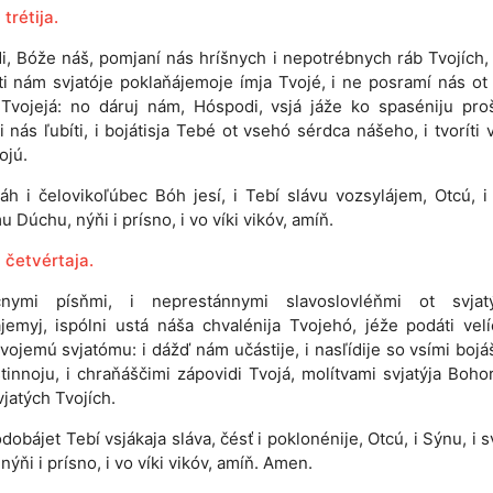
trétija.
i, Bóže náš, pomjaní nás hríšnych i nepotrébnych ráb Tvojích
ti nám svjatóje poklaňájemoje ímja Tvojé, i ne posramí nás ot 
 Tvojejá: no dáruj nám, Hóspodi, vsjá jáže ko spaséniju proš
 nás ľubíti, i bojátisja Tebé ot vsehó sérdca nášeho, i tvoríti 
ojú.
áh i čelovikoľúbec Bóh jesí, i Tebí slávu vozsylájem, Otcú, i
u Dúchu, nýňi i prísno, i vo víki vikóv, amíň.
 četvértaja.
čnymi písňmi, i neprestánnymi slavoslovléňmi ot svjat
jemyj, ispólni ustá náša chvalénija Tvojehó, jéže podáti velí
vojemú svjatómu: i dážď nám učástije, i nasľídije so vsími bojá
tinnoju, i chraňáščimi zápovidi Tvojá, molítvami svjatýja Bohor
vjatých Tvojích.
dobájet Tebí vsjákaja sláva, čésť i poklonénije, Otcú, i Sýnu, i 
nýňi i prísno, i vo víki vikóv, amíň. Amen.