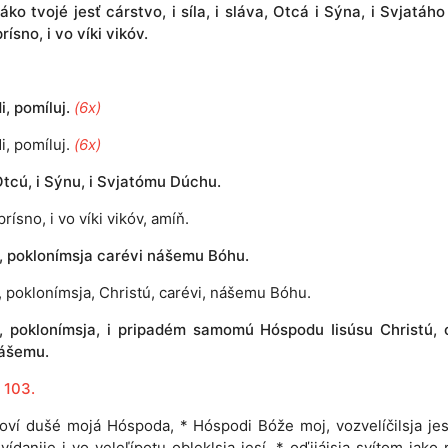
J
áko tvojé jesť cárstvo, i síla, i sláva, Otcá i Sýna, i Svjatáh
prísno, i vo víki vikóv.
, pomíluj.
(6x)
i, pomíluj.
(6x)
tcú, i Sýnu, i Svjatómu Dúchu.
prísno, i vo víki vikóv, amíň.
e, poklonímsja carévi nášemu Bóhu.
e, poklonímsja, Christú, carévi, nášemu Bóhu.
e, poklonímsja, i pripadém samomú Hóspodu Iisúsu Christú, 
ášemu.
 103.
loví dušé mojá Hóspoda, * Hóspodi Bóže moj, vozvelíčilsja jesí
vídanije i vo veleľípotu obleklsja jesí, * oďijájsja svítom jako r