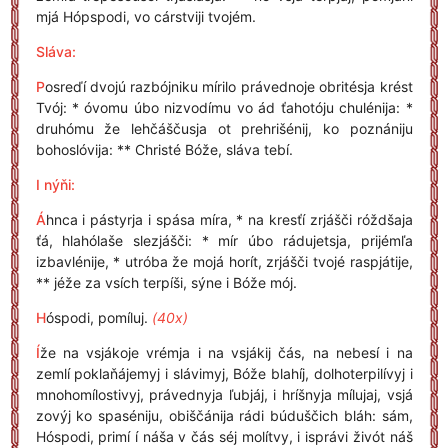
mjá Hópspodi, vo cárstviji tvojém.
Sláva:
P
osreďí dvojú razbójniku mírilo právednoje obritésja krést
Tvój: * óvomu úbo nizvodímu vo ád ťahotóju chulénija: *
druhómu že lehčáščusja ot prehrišénij, ko poznániju
bohoslóvija: ** Christé Bóže, sláva tebí.
I nýňi:
Á
hnca i pástyrja i spása míra, * na kresťí zrjášči róždšaja
ťá, hlahólaše slezjášči: * mír úbo rádujetsja, prijémľa
izbavlénije, * utróba že mojá horít, zrjášči tvojé raspjátije,
** jéže za vsích terpíši, sýne i Bóže mój.
H
óspodi, pomíluj.
(40x)
Í
že na vsjákoje vrémja i na vsjákij čás, na nebesí i na
zemlí poklaňájemyj i slávimyj, Bóže blahíj, dolhoterpilívyj i
mnohomílostivyj, právednyja ľubjáj, i hríšnyja mílujaj, vsjá
zovýj ko spaséniju, obiščánija rádi búduščich bláh: sám,
Hóspodi, primí í náša v čás séj molítvy, i isprávi živót náš