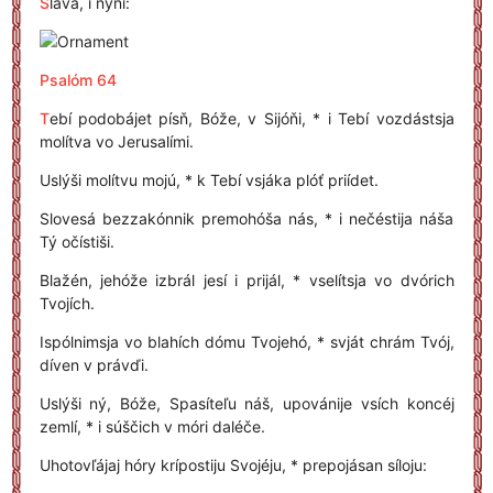
S
láva, i nýňi:
Psalóm 64
T
ebí podobájet písň, Bóže, v Sijóňi, * i Tebí vozdástsja
molítva vo Jerusalími.
Uslýši molítvu mojú, * k Tebí vsjáka plóť priídet.
Slovesá bezzakónnik premohóša nás, * i nečéstija náša
Tý očístiši.
Blažén, jehóže izbrál jesí i prijál, * vselítsja vo dvórich
Tvojích.
Ispólnimsja vo blahích dómu Tvojehó, * svját chrám Tvój,
díven v právďi.
Uslýši ný, Bóže, Spasíteľu náš, upovánije vsích koncéj
zemlí, * i súščich v móri daléče.
Uhotovľájaj hóry krípostiju Svojéju, * prepojásan síloju: