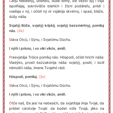
C
arjú nebésnyj, uťišiteľu, dúše ístiny, íže vezďí sýj i vsjá
ispolňájaj, sokróvišče blahích i žízni podáteľu, priidí i
vselísja v ný, i očísti ný ot vsjákija skvérny, i spasí, bláže,
dúšy náša.
Svjatýj Bóže, svjatýj krípkij, svjatýj bezsmértnyj, pomíluj
nás.
(3x)
S
láva Otcú, i Sýnu, i Svjatómu Dúchu.
I nýňi i prísno, i vo víki vikóv, amíň.
P
resvjatája Tróice pomíluj nás: Hóspodi, očísti hrichí náša:
Vladýko, prostí bezzakónija náša: svjatýj, posití, i iscilí
némošči náša, ímene Tvojehó rádi.
Hóspodi, pomíluj.
(3x)
S
láva Otcú, i Sýnu, i Svjatómu Dúchu.
I nýňi i prísno, i vo víki vikóv, amíň.
Ó
tče naš, íže jesí na nebesích, da svjatítsja ímja Tvojé, da
priídet cárstvije Tvojé: da búdet vóľa Tvojá, jáko na