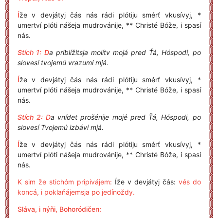
Í
že v devjátyj čás nás rádi plótiju smérť vkusívyj, *
umertví plóti nášeja mudrovánije, ** Christé Bóže, i spasí
nás.
Stích 1: D
a priblížitsja molítv mojá pred Ťá, Hóspodi, po
slovesí tvojemú vrazumí mjá.
Í
že v devjátyj čás nás rádi plótiju smérť vkusívyj, *
umertví plóti nášeja mudrovánije, ** Christé Bóže, i spasí
nás.
Stích 2: D
a vnídet prošénije mojé pred Ťá, Hóspodi, po
slovesí Tvojemú izbávi mjá.
Í
že v devjátyj čás nás rádi plótiju smérť vkusívyj, *
umertví plóti nášeja mudrovánije, ** Christé Bóže, i spasí
nás.
K sim že stichóm pripivájem:
Íže v devjátyj čás:
vés do
koncá, i poklaňájemsja po jedínoždy.
Sláva, i nýňi, Bohoródičen: