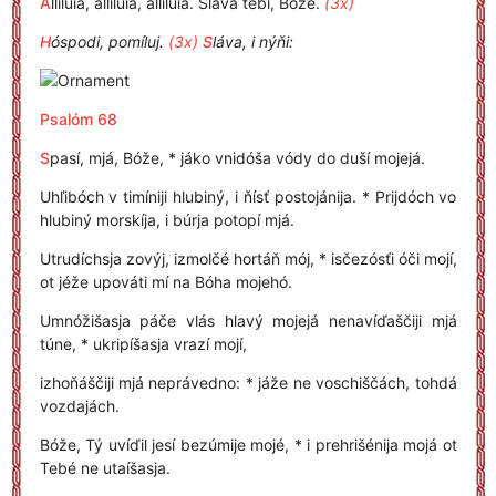
A
llilúia, allilúia, allilúia. Sláva tebí, Bóže.
(3x)
H
óspodi, pomíluj.
(3x)
S
láva, i nýňi:
Psalóm 68
S
pasí, mjá, Bóže, * jáko vnidóša vódy do duší mojejá.
Uhľibóch v timíniji hlubiný, i ňísť postojánija. * Prijdóch vo
hlubiný morskíja, i búrja potopí mjá.
Utrudíchsja zovýj, izmolčé hortáň mój, * isčezósťi óči mojí,
ot jéže upováti mí na Bóha mojehó.
Umnóžišasja páče vlás hlavý mojejá nenavíďaščiji mjá
túne, * ukripíšasja vrazí mojí,
izhoňáščiji mjá neprávedno: * jáže ne voschiščách, tohdá
vozdajách.
Bóže, Tý uvíďil jesí bezúmije mojé, * i prehrišénija mojá ot
Tebé ne utaíšasja.