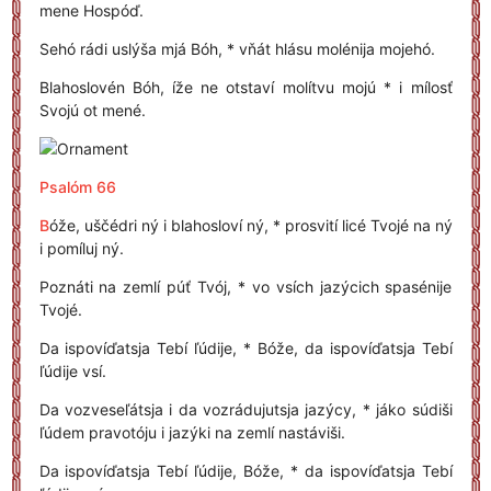
mene Hospóď.
Sehó rádi uslýša mjá Bóh, * vňát hlásu molénija mojehó.
Blahoslovén Bóh, íže ne otstaví molítvu mojú * i mílosť
Svojú ot mené.
Psalóm 66
B
óže, uščédri ný i blahosloví ný, * prosvití licé Tvojé na ný
i pomíluj ný.
Poznáti na zemlí púť Tvój, * vo vsích jazýcich spasénije
Tvojé.
Da ispovíďatsja Tebí ľúdije, * Bóže, da ispovíďatsja Tebí
ľúdije vsí.
Da vozveseľátsja i da vozrádujutsja jazýcy, * jáko súdiši
ľúdem pravotóju i jazýki na zemlí nastáviši.
Da ispovíďatsja Tebí ľúdije, Bóže, * da ispovíďatsja Tebí