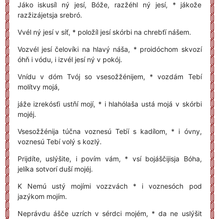
Jáko iskusíl ný jesí, Bóže, razžéhl ný jesí, * jákože
razžizájetsja srebró.
Vvél ný jesí v síť, * položíl jesí skórbi na chrebťí nášem.
Vozvél jesí čelovíki na hlavý náša, * proidóchom skvozí
óhň i vódu, i izvél jesí ný v pokój.
Vnídu v dóm Tvój so vsesožžénijem, * vozdám Tebí
molítvy mojá,
jáže izrekósťi ustňí mojí, * i hlahólaša ustá mojá v skórbi
mojéj.
Vsesožžénija túčna voznesú Teb́í s kadílom, * i óvny,
voznesú Tebí volý s kozlý.
Prijdíte, uslýšite, i povím vám, * vsí bojáščijisja Bóha,
jelíka sotvorí duší mojéj.
K Nemú ustý mojími vozzvách * i voznesóch pod
jazýkom mojím.
Neprávdu ášče uzrích v sérdci mojém, * da ne uslýšit