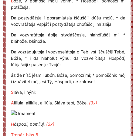
B
óže, v pómošč mojú vonmí, * Hóspodi, pomoščí mí
potščísja.
Da postyďátsja i posrámjatsja íščuščiji dúšu mojú, * da
vozvraťátsja vspjáť i postyďátsja choťáščiji mí zlája.
Da vozvraťátsja ábije styďáščesja, hlahóľuščij mí: *
bláhože, bláhože.
Da vozrádujutsja i vozveseľátsja o Tebí vsí íščuščiji Tebé,
Bóže, * i da hlahóľut výnu: da vozvelíčitsja Hospóď,
ľúbjaščiji spasénije Tvojé:
áz že níšč jésm i ubóh, Bóže, pomozí mí; * pomóščnik mój
i izbáviteľ mój jesí Tý, Hóspodi, ne zakosní.
S
láva, i nýňi:
A
llilúia, allilúia, allilúia. Sláva tebí, Bóže.
(3x)
H
óspodi, pomíluj.
(3x)
Tropár, hlás 8.