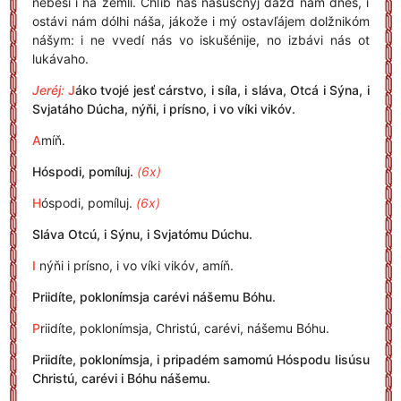
nebesí i na zemlí. Chľíb náš nasúščnyj dážď nám dnés, i
ostávi nám dólhi náša, jákože i mý ostavľájem dolžnikóm
nášym: i ne vvedí nás vo iskušénije, no izbávi nás ot
lukávaho.
Jeréj:
J
áko tvojé jesť cárstvo, i síla, i sláva, Otcá i Sýna, i
Svjatáho Dúcha, nýňi, i prísno, i vo víki vikóv.
A
míň.
Hóspodi, pomíluj.
(6x)
H
óspodi, pomíluj.
(6x)
Sláva Otcú, i Sýnu, i Svjatómu Dúchu.
I
nýňi i prísno, i vo víki vikóv, amíň.
Priidíte, poklonímsja carévi nášemu Bóhu.
P
riidíte, poklonímsja, Christú, carévi, nášemu Bóhu.
Priidíte, poklonímsja, i pripadém samomú Hóspodu Iisúsu
Christú, carévi i Bóhu nášemu.