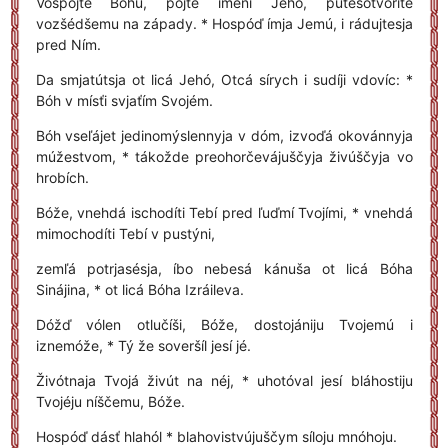
Vospójte Bóhu, pójte ímeni Jehó, putesotvoríte
vozšédšemu na západy. * Hospóď ímja Jemú, i rádujtesja
pred Ním.
Da smjatútsja ot licá Jehó, Otcá sírych i sudíji vdovíc: *
Bóh v mísťi svjaťím Svojém.
Bóh vseľájet jedinomýslennyja v dóm, izvoďá okovánnyja
múžestvom, * tákožde preohorčevájuščyja živúščyja vo
hrobích.
Bóže, vnehdá ischodíti Tebí pred ľuďmí Tvojími, * vnehdá
mimochodíti Tebí v pustýni,
zemľá potrjasésja, íbo nebesá kánuša ot licá Bóha
Sinájina, * ot licá Bóha Izráileva.
Dóžď vólen otlučíši, Bóže, dostojániju Tvojemú i
iznemóže, * Tý že soveršíl jesí jé.
Živótnaja Tvojá živút na néj, * uhotóval jesí bláhostiju
Tvojéju níščemu, Bóže.
Hospóď dásť hlahól * blahovistvújuščym síloju mnóhoju.