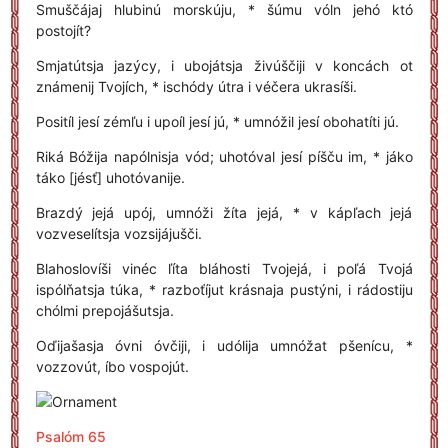
Smuščájaj hlubinú morskúju, * šúmu vóln jehó któ
postojít?
Smjatútsja jazýcy, i ubojátsja živúščiji v koncách ot
známenij Tvojích, * ischódy útra i véčera ukrasíši.
Positíl jesí zémľu i upoíl jesí jú, * umnóžil jesí obohatíti jú.
Riká Bóžija napólnisja vód; uhotóval jesí píšču im, * jáko
táko [jésť] uhotóvanije.
Brazdý jejá upój, umnóži žíta jejá, * v kápľach jejá
vozveselítsja vozsijájušči.
Blahoslovíši vinéc ľíta bláhosti Tvojejá, i poľá Tvojá
ispólňatsja túka, * razboťíjut krásnaja pustýni, i rádostiju
chólmi prepojášutsja.
Oďijašasja óvni óvčiji, i udólija umnóžat pšenícu, *
vozzovút, íbo vospojút.
Psalóm 65