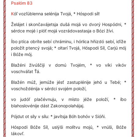
Psalóm 83
K
óľ vozľúblenna selénija Tvojá, * Hóspodi síl!
Želájet i skončavájetsja dušá mojá vo dvorý Hospódni, *
sérdce mojé i plóť mojá vozrádovastasja o Bózi žívi.
Íbo ptíca obríte sebí chráminu, i hórlica hňizdó sebí, iďíže
položít ptencý svojá; * oltarí Tvojá, Hóspodi Síl, Carjú mój
i Bóže mój.
Blažéni živúščiji v domú Tvojém, * vo víki vikóv
voschváľat Ťá.
Blažén múž, jemúže jésť zastuplénije jehó u Tebé; *
voschoždénija v sérdci svojém položí,
vo judóľ plačévnuju, v místo jéže položí, * íbo
blahoslovénije dást Zakonopolahájaj.
Pójdut ot síly v sílu: * javítsja Bóh bohóv v Sióňi.
Hóspodi Bóže Síl, uslýši molítvu mojú, * vnúši, Bóže
Iákovľ.