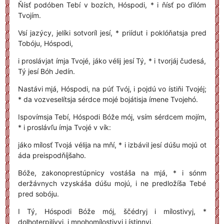
Ňísť podóben Tebí v bozích, Hóspodi, * i ňísť po ďilóm
Tvojím.
Vsí jazýcy, jelíki sotvoríl jesí, * priídut i poklóňatsja pred
Tobóju, Hóspodi,
i proslávjat ímja Tvojé, jáko vélij jesí Tý, * i tvorjáj čudesá,
Tý jesí Bóh Jedín.
Nastávi mjá, Hóspodi, na púť Tvój, i pojdú vo ístiňi Tvojéj;
* da vozveselítsja sérdce mojé bojátisja ímene Tvojehó.
Ispovímsja Tebí, Hóspodi Bóže mój, vsím sérdcem mojím,
* i proslávľu ímja Tvojé v vík:
jáko mílosť Tvojá vélija na mňí, * i izbávil jesí dúšu mojú ot
áda preispodňíjšaho.
Bóže, zakonoprestúpnicy vostáša na mjá, * i sónm
deržávnych vzyskáša dúšu mojú, i ne predložíša Tebé
pred sobóju.
I Tý, Hóspodi Bóže mój, ščédryj i mílostivyj, *
dolhoterpilívyj, i mnohomílostivyj i ístinnyj,