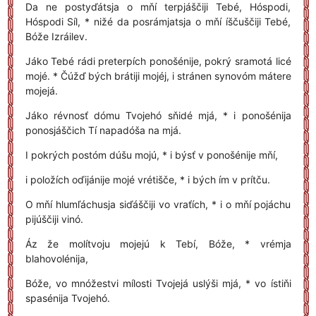
Da ne postyďátsja o mňí terpjáščiji Tebé, Hóspodi,
Hóspodi Síl, * nižé da posrámjatsja o mňí íščuščiji Tebé,
Bóže Izráilev.
Jáko Tebé rádi preterpích ponošénije, pokrý sramotá licé
mojé. * Čúžď bých brátiji mojéj, i stránen synovóm mátere
mojejá.
Jáko révnosť dómu Tvojehó sňidé mjá, * i ponošénija
ponosjáščich Tí napadóša na mjá.
I pokrých postóm dúšu mojú, * i býsť v ponošénije mňí,
i položích oďijánije mojé vrétišče, * i bých ím v prítču.
O mňí hlumľáchusja siďáščiji vo vraťích, * i o mňí pojáchu
pijúščiji vinó.
Áz že molítvoju mojejú k Tebí, Bóže, * vrémja
blahovolénija,
Bóže, vo mnóžestvi mílosti Tvojejá uslýši mjá, * vo ístiňi
spasénija Tvojehó.