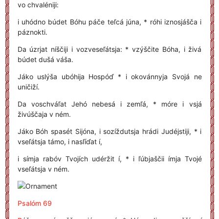
vo chvaléniji:
i uhódno búdet Bóhu páče teľcá júna, * róhi iznosjášča i
páznokti.
Da úzrjat níščiji i vozveseľátsja: * vzýščite Bóha, i živá
búdet dušá váša.
Jáko uslýša ubóhija Hospóď * i okovánnyja Svojá ne
uničiží.
Da voschváľat Jehó nebesá i zemľá, * móre i vsjá
živúščaja v ném.
Jáko Bóh spasét Sijóna, i sozíždutsja hrádi Judéjstiji, * i
vseľátsja támo, i nasľíďat í,
i símja rabóv Tvojích udéržit í, * i ľúbjaščii ímja Tvojé
vseľátsja v ném.
Psalóm 69