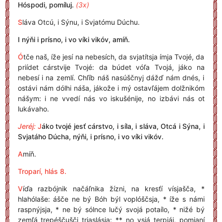
Hóspodi, pomíluj.
(3x)
S
láva Otcú, i Sýnu, i Svjatómu Dúchu.
I nýňi i prísno, i vo víki vikóv, amíň.
Ó
tče naš, íže jesí na nebesích, da svjatítsja ímja Tvojé, da
priídet cárstvije Tvojé: da búdet vóľa Tvojá, jáko na
nebesí i na zemlí. Chľíb náš nasúščnyj dážď nám dnés, i
ostávi nám dólhi náša, jákože i mý ostavľájem dolžnikóm
nášym: i ne vvedí nás vo iskušénije, no izbávi nás ot
lukávaho.
Jeréj:
J
áko tvojé jesť cárstvo, i síla, i sláva, Otcá i Sýna, i
Svjatáho Dúcha, nýňi, i prísno, i vo víki vikóv.
A
míň.
Troparí, hlás 8.
V
íďa razbójnik načáľnika žízni, na kresťí vísjašča, *
hlahólaše: ášče ne bý Bóh býl voplóščsja, * íže s námi
raspnýjsja, * ne bý sólnce lučý svojá potaílo, * nižé bý
zemľá trepéščušči trjaslásja: ** no vsjá terpjáj, pomjaní