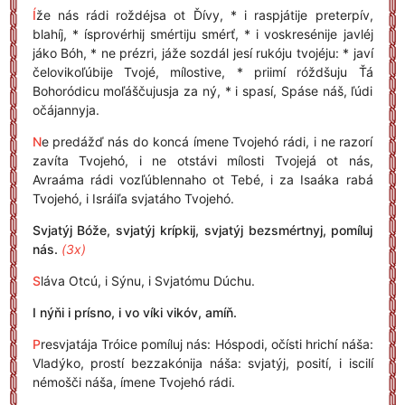
Í
že nás rádi roždéjsa ot Ďívy, * i raspjátije preterpív,
blahíj, * ísprovérhij smértiju smérť, * i voskresénije javléj
jáko Bóh, * ne prézri, jáže sozdál jesí rukóju tvojéju: * javí
čelovikoľúbije Tvojé, mílostive, * priimí róždšuju Ťá
Bohoródicu moľáščujusja za ný, * i spasí, Spáse náš, ľúdi
očájannyja.
N
e predážď nás do koncá ímene Tvojehó rádi, i ne razorí
zavíta Tvojehó, i ne otstávi mílosti Tvojejá ot nás,
Avraáma rádi vozľúblennaho ot Tebé, i za Isaáka rabá
Tvojehó, i Isráiľa svjatáho Tvojehó.
Svjatýj Bóže, svjatýj krípkij, svjatýj bezsmértnyj, pomíluj
nás.
(3x)
S
láva Otcú, i Sýnu, i Svjatómu Dúchu.
I nýňi i prísno, i vo víki vikóv, amíň.
P
resvjatája Tróice pomíluj nás: Hóspodi, očísti hrichí náša:
Vladýko, prostí bezzakónija náša: svjatýj, posití, i iscilí
némošči náša, ímene Tvojehó rádi.