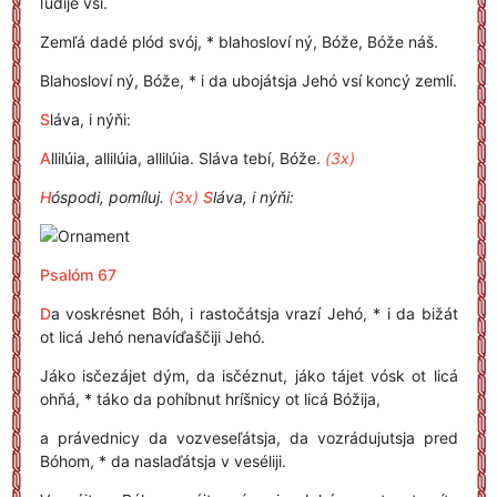
ľúdije vsí.
Zemľá dadé plód svój, * blahosloví ný, Bóže, Bóže náš.
Blahosloví ný, Bóže, * i da ubojátsja Jehó vsí koncý zemlí.
S
láva, i nýňi:
A
llilúia, allilúia, allilúia. Sláva tebí, Bóže.
(3x)
H
óspodi, pomíluj.
(3x)
S
láva, i nýňi:
Psalóm 67
D
a voskrésnet Bóh, i rastočátsja vrazí Jehó, * i da bižát
ot licá Jehó nenavíďaščiji Jehó.
Jáko isčezájet dým, da isčéznut, jáko tájet vósk ot licá
ohňá, * táko da pohíbnut hríšnicy ot licá Bóžija,
a právednicy da vozveseľátsja, da vozrádujutsja pred
Bóhom, * da naslaďátsja v veséliji.