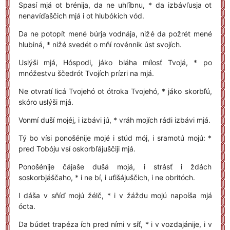
Spasí mjá ot brénija, da ne uhľíbnu, * da izbávľusja ot
nenavíďaščich mjá i ot hlubókich vód.
Da ne potopít mené búrja vodnája, nižé da požrét mené
hlubiná, * nižé svedét o mňí rovénnik úst svojích.
Uslýši mjá, Hóspodi, jáko bláha mílosť Tvojá, * po
mnóžestvu ščedrót Tvojích prízri na mjá.
Ne otvratí licá Tvojehó ot ótroka Tvojehó, * jáko skorbľú,
skóro uslýši mjá.
Vonmí duší mojéj, i izbávi jú, * vráh mojích rádi izbávi mjá.
Tý bo vísi ponošénije mojé i stúd mój, i sramotú mojú: *
pred Tobóju vsí oskorbľájuščiji mjá.
Ponošénije čájaše dušá mojá, i strásť i ždách
soskorbjáščaho, * i ne bí, i uťišájuščich, i ne obritóch.
I dáša v sňíď mojú žélč, * i v žáždu mojú napoíša mjá
ócta.
Da búdet trapéza ích pred ními v síť, * i v vozdajánije, i v