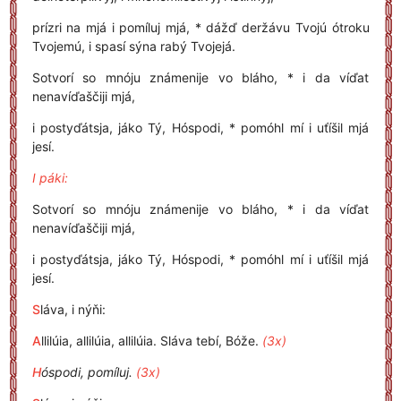
prízri na mjá i pomíluj mjá, * dážď deržávu Tvojú ótroku
Tvojemú, i spasí sýna rabý Tvojejá.
Sotvorí so mnóju známenije vo bláho, * i da víďat
nenavíďaščiji mjá,
i postyďátsja, jáko Tý, Hóspodi, * pomóhl mí i uťíšil mjá
jesí.
I páki:
Sotvorí so mnóju známenije vo bláho, * i da víďat
nenavíďaščiji mjá,
i postyďátsja, jáko Tý, Hóspodi, * pomóhl mí i uťíšil mjá
jesí.
S
láva, i nýňi:
A
llilúia, allilúia, allilúia. Sláva tebí, Bóže.
(3x)
H
óspodi, pomíluj.
(3x)