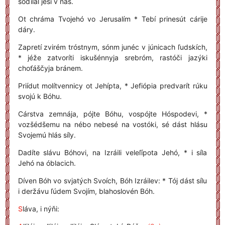
soďílal jesí v nás.
Ot chráma Tvojehó vo Jerusalím * Tebí prinesút cárije
dáry.
Zapretí zvirém tróstnym, sónm junéc v júnicach ľudskích,
* jéže zatvoríti iskušénnyja srebróm, rastóči jazýki
choťáščyja bránem.
Priídut molítvennicy ot Jehípta, * Jefiópia predvarít rúku
svojú k Bóhu.
Cárstva zemnája, pójte Bóhu, vospójte Hóspodevi, *
vozšédšemu na nébo nebesé na vostóki, sé dást hlásu
Svojemú hlás síly.
Dadíte slávu Bóhovi, na Izráili veleľípota Jehó, * i síla
Jehó na óblacich.
Díven Bóh vo svjatých Svoích, Bóh Izráilev: * Tój dást sílu
i deržávu ľúdem Svojím, blahoslovén Bóh.
S
láva, i nýňi: