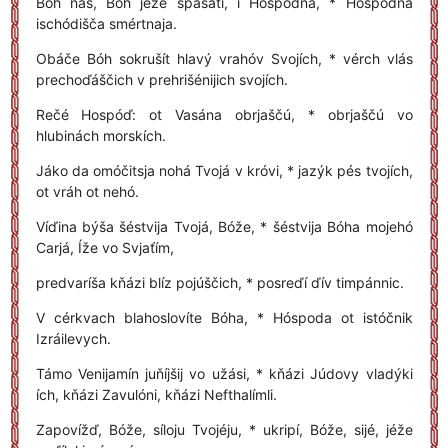
Bóh náš, Bóh jéže spasáti, i Hospódňa, * Hospódňa
ischódišča smértnaja.
Obáče Bóh sokrušít hlavý vrahóv Svojích, * vérch vlás
prechoďáščich v prehrišénijich svojích.
Rečé Hospóď: ot Vasána obrjaščú, * obrjaščú vo
hlubinách morskích.
Jáko da omóčitsja nohá Tvojá v króvi, * jazýk pés tvojích,
ot vráh ot nehó.
Víďina býša šéstvija Tvojá, Bóže, * šéstvija Bóha mojehó
Carjá, Íže vo Svjaťím,
predvaríša kňázi blíz pojúščich, * posreďí ďív timpánnic.
V cérkvach blahoslovíte Bóha, * Hóspoda ot istóčnik
Izráilevych.
Támo Venijamín juňíjšij vo užási, * kňázi Júdovy vladýki
ích, kňázi Zavulóni, kňázi Nefthalímli.
Zapovížď, Bóže, síloju Tvojéju, * ukripí, Bóže, sijé, jéže