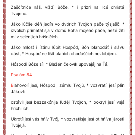
Zaščítniče náš, vížď, Bóže, * i prízri na licé christá
Tvojehó.
Jáko lúčše déň jedín vo dvórich Tvojích páče týsjašč: *
izvólich primetátisja v domú Bóha mojehó páče, nežé žíti
mí v selénijich hríšničich.
Jáko mílosť i ístinu ľúbit Hospóď, Bóh blahodáť i slávu
dást, * Hospóď ne lišít blahích choďáščich nezlóbijem.
Hóspodi Bóže síl, * Blažén čelovík upovajáj na Ťá.
Psalóm 84
B
lahovolíl jesí, Hóspodi, zémľu Tvojú, * vozvratíl jesí pľin
Jákovľ:
ostávil jesí bezzakónija ľudéj Tvojích, * pokrýl jesí vsjá
hrichí ích.
Ukrotíl jesí vés hňív Tvój, * vozvratílsja jesí ot hňíva járosti
Tvojejá.