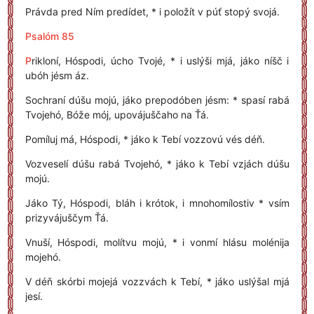
Právda pred Ním predídet, * i položít v púť stopý svojá.
Psalóm 85
P
rikloní, Hóspodi, úcho Tvojé, * i uslýši mjá, jáko níšč i
ubóh jésm áz.
Sochraní dúšu mojú, jáko prepodóben jésm: * spasí rabá
Tvojehó, Bóže mój, upovájuščaho na Ťá.
Pomíluj má, Hóspodi, * jáko k Tebí vozzovú vés déň.
Vozveselí dúšu rabá Tvojehó, * jáko k Tebí vzjách dúšu
mojú.
Jáko Tý, Hóspodi, bláh i krótok, i mnohomílostiv * vsím
prizyvájuščym Ťá.
Vnuší, Hóspodi, molítvu mojú, * i vonmí hlásu molénija
mojehó.
V déň skórbi mojejá vozzvách k Tebí, * jáko uslýšal mjá
jesí.