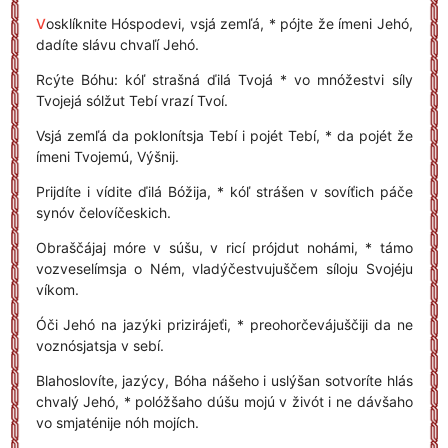
V
osklíknite Hóspodevi, vsjá zemľá, * pójte že ímeni Jehó,
dadíte slávu chvaľí Jehó.
Rcýte Bóhu: kóľ strašná ďilá Tvojá * vo mnóžestvi síly
Tvojejá sólžut Tebí vrazí Tvoí.
Vsjá zemľá da poklonítsja Tebí i pojét Tebí, * da pojét že
ímeni Tvojemú, Výšnij.
Prijdíte i vídite ďilá Bóžija, * kóľ strášen v sovíťich páče
synóv čelovíčeskich.
Obraščájaj móre v súšu, v ricí prójdut nohámi, * támo
vozveselímsja o Ném, vladýčestvujuščem síloju Svojéju
víkom.
Óči Jehó na jazýki prizirájeťi, * preohorčevájuščiji da ne
voznósjatsja v sebí.
Blahoslovíte, jazýcy, Bóha nášeho i uslýšan sotvoríte hlás
chvalý Jehó, * polóžšaho dúšu mojú v živót i ne dávšaho
vo smjaténije nóh mojích.