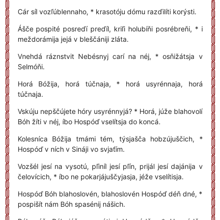
Cár síl vozľúblennaho, * krasotóju dómu razďilíti korýsti.
Ášče pospité posreďí preďíl, kriľi holubíňi posrébreňi, * i
meždorámija jejá v bleščániji zláta.
Vnehdá ráznstvit Nebésnyj carí na néj, * osňižátsja v
Selmóňi.
Horá Bóžija, horá túčnaja, * horá usyrénnaja, horá
túčnaja.
Vskúju nepščújete hóry usyrénnyjá? * Horá, júže blahovolí
Bóh žíti v néj, íbo Hospóď vselítsja do koncá.
Kolesníca Bóžija tmámi tém, týsjašča hobzújuščich, *
Hospóď v ních v Sináji vo svjaťím.
Vozšél jesí na vysotú, pľiníl jesí pľín, prijál jesí dajánija v
čelovícich, * íbo ne pokarjájuščyjasja, jéže vselítisja.
Hospóď Bóh blahoslovén, blahoslovén Hospóď déň dné, *
pospišít nám Bóh spasénij nášich.