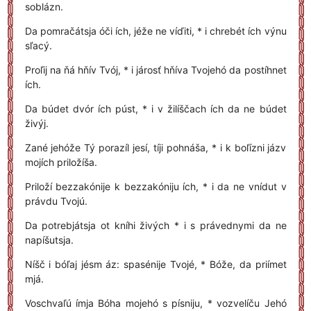
soblázn.
Da pomračátsja óči ích, jéže ne víďiti, * i chrebét ích výnu
sľacý.
Proľij na ňá hňív Tvój, * i járosť hňíva Tvojehó da postíhnet
ích.
Da búdet dvór ích púst, * i v žilíščach ích da ne búdet
živýj.
Zané jehóže Tý porazíl jesí, tíji pohnáša, * i k boľízni jázv
mojích priložíša.
Priloží bezzakónije k bezzakóniju ích, * i da ne vnídut v
právdu Tvojú.
Da potrebjátsja ot kníhi živých * i s právednymi da ne
napíšutsja.
Níšč i bóľaj jésm áz: spasénije Tvojé, * Bóže, da priímet
mjá.
Voschvaľú ímja Bóha mojehó s písniju, * vozvelíču Jehó