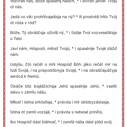
Vozvratí nás, Bóže spasénij nášich, * i otvratí járosť Tvojú
ot nás.
Jedá vo víki prohňívaješisja na ný? * ilí prostréši hňív Tvój
ot róda v ród?
Bóže, Tý obráščsja oživíši ný, * i ľúdije Tvoí vozveseľátsja
o Tebí.
Javí nám, Hóspodi, mílosť Tvojú, * i spasénije Tvojé dážď
nám.
Uslýšu, čtó rečét o mňí Hospóď Bóh: jáko rečét mír na
ľúdi Svojá, i na prepodóbnyja Svojá, * i na obraščájuščyja
serdcá k Nemú.
Obáče blíz bojáščichsja Jehó spasénije Jehó, * vselíti
slávu v zémľu nášu.
Mílosť i ístina sritósťisja, * právda i mír oblobyzástasja.
Ístina ot zemlí vozsijá, * i právda s nebesé priníče,
íbo Hospóď dást bláhosť, * i zemľá náša dást plód svój.