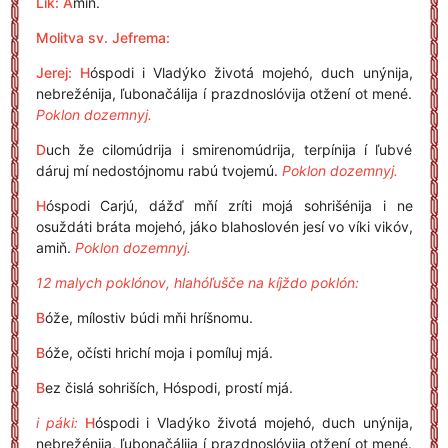
Lík:
A
miň.
Molitva sv. Jefrema:
Jerej: H
óspodi i Vladýko životá mojehó, duch unýnija,
nebrežénija, ľubonačálija í prazdnoslóvija otžení ot mené.
Poklon dozemnyj.
D
uch že cilomúdrija i smirenomúdrija, terpínija í ľubvé
dáruj mí nedostójnomu rabú tvojemú.
Poklon dozemnyj.
H
óspodi Carjú, dážď mňí zríti mojá sohrišénija i ne
osuždáti bráta mojehó, jáko blahoslovén jesí vo víki vikóv,
amiň.
Poklon dozemnyj.
12 malych poklónov, hlahóľušče na kíjždo poklón:
B
óže, mílostiv búdi mňi hríšnomu.
B
óže, očísti hrichí moja i pomíluj mjá.
B
ez čislá sohriších, Hóspodi, prostí mjá.
i páki:
H
óspodi i Vladýko životá mojehó, duch unýnija,
nebrežénija, ľubonačálija í prazdnoslóvija otžení ot mené.