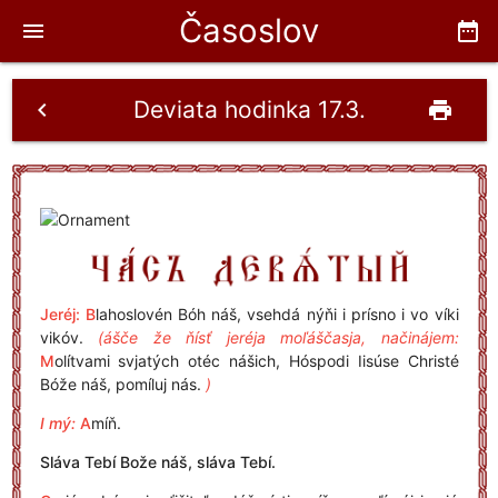
Časoslov
menu
date_range
Deviata hodinka 17.3.
chevron_left
print
Jeréj:
B
lahoslovén Bóh náš, vsehdá nýňi i prísno i vo víki
vikóv.
(ášče že ňísť jeréja moľáščasja, načinájem:
M
olítvami svjatých otéc nášich, Hóspodi Iisúse Christé
Bóže náš, pomíluj nás.
)
I mý:
A
míň.
Sláva Tebí Bože náš, sláva Tebí.