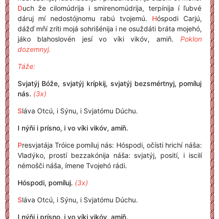
D
uch že cilomúdrija i smirenomúdrija, terpínija í ľubvé
dáruj mí nedostójnomu rabú tvojemú.
H
óspodi Carjú,
dážď mňí zríti mojá sohrišénija i ne osuždáti bráta mojehó,
jáko blahoslovén jesí vo víki vikóv, amiň.
Poklon
dozemnyj.
Táže:
Svjatýj Bóže, svjatýj krípkij, svjatýj bezsmértnyj, pomíluj
nás.
(3x)
S
láva Otcú, i Sýnu, i Svjatómu Dúchu.
I nýňi i prísno, i vo víki vikóv, amíň.
P
resvjatája Tróice pomíluj nás: Hóspodi, očísti hrichí náša:
Vladýko, prostí bezzakónija náša: svjatýj, posití, i iscilí
némošči náša, ímene Tvojehó rádi.
Hóspodi, pomíluj.
(3x)
S
láva Otcú, i Sýnu, i Svjatómu Dúchu.
I nýňi i prísno, i vo víki vikóv, amíň.