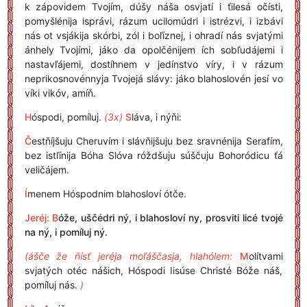
k zápovidem Tvojím, dúšy náša osvjatí i ťilesá očísti,
pomyšlénija isprávi, rázum ucilomúdri i istrézvi, i izbávi
nás ot vsjákija skórbi, zól i boľíznej, i ohradí nás svjatými
ánhely Tvojími, jáko da opolčénijem ích sobľudájemi i
nastavľájemi, dostíhnem v jedínstvo víry, i v rázum
neprikosnovénnyja Tvojejá slávy: jáko blahoslovén jesí vo
víki vikóv, amíň.
H
óspodi, pomíluj.
(3x)
S
láva, i nýňi:
Č
estňíjšuju Cheruvím i slávňijšuju bez sravnénija Serafím,
bez istľínija Bóha Slóva róždšuju súščuju Bohoródicu ťá
veličájem.
Í
menem Hóspodnim blahosloví ótče.
Jeréj: B
óže, uščédri ný, i blahosloví ny, prosviti licé tvojé
na ný, i pomíluj ný.
(ášče že ňísť jeréja moľáščasja, hlahólem:
M
olítvami
svjatých otéc nášich, Hóspodi Iisúse Christé Bóže náš,
pomíluj nás.
)