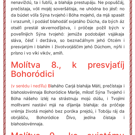
nenaviždú, ta i ľubľú, a blahája prestupáju. Ne popuščáj,
prečístaja, vóli mojéj soveršátisja, ne uhódna bo jésť: no
da búdet vóľa Sýna tvojehó i Bóha mojehó, da mjá spasét
i vrazumít, i podásť blahodáť svjatáho Dúcha, da bých áz
otséľi prestál skvernoďíjstva, i próčeje požíl bých v
poveľínijich Sýna tvojehó: jemúže podobájet vsjákaja
sláva, čésť i deržáva, so beznačáľnym jehó Otcém i
presvjatým i blahím i životvorjáščim jehó Dúchom, nýňi i
prísno i vo víki vikóv, amíň.
Molítva 8., k presvjaťíj
Bohoródici
(v serédu i neďíľu)
B
laháho Carjá blahája Máti, prečístaja i
blahoslovénnaja Bohoródice Maríje, mílosť Sýna Tvojehó i
Bóha nášeho izléj na strástnuju mojú dúšu, i Tvojími
molítvami nastávi mjá na ďijanija blahája: da próčeje
vrémja životá mojehó bez poróka prejdú, i Tobóju ráj da
obrjášču, Bohoródice Ďívo, jedína čístaja i
blahoslovénnaja.