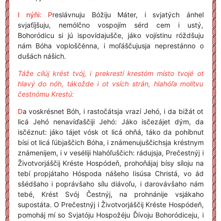
I nýňi: P
reslávnuju Bóžiju Máter, i svjatých ánhel
svjaťíjšuju, nemólčno vospojím sérd cem i ustý,
Bohoródicu si jú ispovídajušče, jáko vojístinu róždšuju
nám Bóha voploščénna, i moľáščujusja neprestánno o
dušách nášich.
Táže cilúj krést tvój, i prekrestí krestóm místo tvojé ot
hlavý do nóh, tákožde i ot vsích strán, hlahóľa molítvu
čestnómu Krestú:
D
a voskrésnet Bóh, i rastočátsja vrazí Jehó, i da bižát ot
licá Jehó nenavíďaščiji Jehó: Jáko isčezájet dým, da
isčéznut: jáko tájet vósk ot licá ohňá, táko da pohíbnut
bísi ot licá ľúbjaščich Bóha, i známenujuščichsja kréstnym
známenijem, i v veséliji hlahóľuščich: rádujsja, Prečestnýj i
Životvorjáščij Kréste Hospódeň, prohoňájaj bísy síloju na
tebí propjátaho Hóspoda nášeho Iisúsa Christá, vo ád
sšédšaho i poprávšaho sílu diávoľu, i darovávšaho nám
tebé, Krést Svój Čestnýj, na prohnánije vsjákaho
supostáta. O Prečestnýj i Životvorjáščij Kréste Hospódeň,
pomoháj mí so Svjatóju Hospožéju Ďívoju Bohoródiceju, i