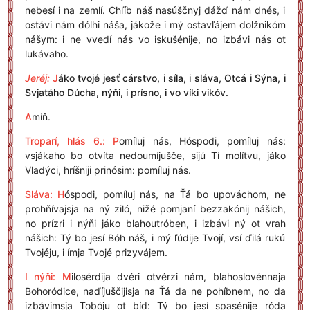
nebesí i na zemlí. Chľíb náš nasúščnyj dážď nám dnés, i
ostávi nám dólhi náša, jákože i mý ostavľájem dolžnikóm
nášym: i ne vvedí nás vo iskušénije, no izbávi nás ot
lukávaho.
Jeréj:
J
áko tvojé jesť cárstvo, i síla, i sláva, Otcá i Sýna, i
Svjatáho Dúcha, nýňi, i prísno, i vo víki vikóv.
A
míň.
Troparí, hlás 6.:
P
omíluj nás, Hóspodi, pomíluj nás:
vsjákaho bo otvíta nedoumíjušče, sijú Tí molítvu, jáko
Vladýci, hríšniji prinósim: pomíluj nás.
Sláva: H
óspodi, pomíluj nás, na Ťá bo upováchom, ne
prohňívajsja na ný ziló, nižé pomjaní bezzakónij nášich,
no prízri i nýňi jáko blahoutróben, i izbávi ný ot vrah
nášich: Tý bo jesí Bóh náš, i mý ľúdije Tvojí, vsí ďilá rukú
Tvojéju, i ímja Tvojé prizyvájem.
I nýňi: M
ilosérdija dvéri otvérzi nám, blahoslovénnaja
Bohoródice, naďíjuščijisja na Ťá da ne pohíbnem, no da
izbávimsja Tobóju ot bíd: Tý bo jesí spasénije róda