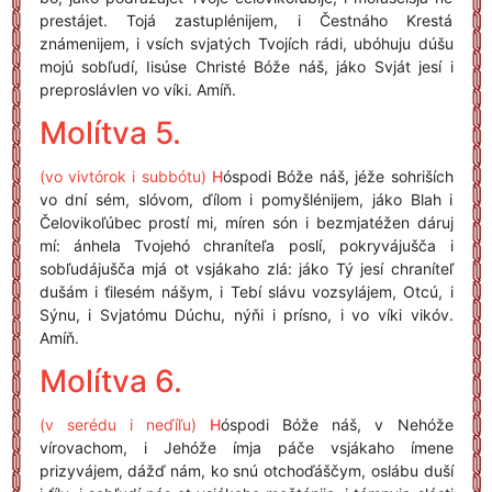
prestájet. Tojá zastuplénijem, i Čestnáho Krestá
známenijem, i vsích svjatých Tvojích rádi, ubóhuju dúšu
mojú sobľudí, Iisúse Christé Bóže náš, jáko Svját jesí i
preproslávlen vo víki. Amíň.
Molítva 5.
(vo vivtórok i subbótu)
H
óspodi Bóže náš, jéže sohriších
vo dní sém, slóvom, ďílom i pomyšlénijem, jáko Blah i
Čelovikoľúbec prostí mi, míren són i bezmjatéžen dáruj
mí: ánhela Tvojehó chraníteľa poslí, pokryvájušča i
sobľudájušča mjá ot vsjákaho zlá: jáko Tý jesí chraníteľ
dušám i ťilesém nášym, i Tebí slávu vozsylájem, Otcú, i
Sýnu, i Svjatómu Dúchu, nýňi i prísno, i vo víki vikóv.
Amíň.
Molítva 6.
(v serédu i neďíľu)
H
óspodi Bóže náš, v Nehóže
vírovachom, i Jehóže ímja páče vsjákaho ímene
prizyvájem, dážď nám, ko snú otchoďáščym, oslábu duší