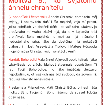
Molítva 9., ko svjatómu
ánhelu chraníteľu
(v poneďílok i četvertók)
Á
nhele Christóv, chraníteľu mój
svjatýj, i pokrovíteľu duší i ťíla mojehó, vsja mí prostí,
jelika sohriších vo dnéšnij déň: i ot vsjákaho lukávstvija
protívnaho mí vrahá izbávi mjá, da ni v kójemže hrisí
prohňívaju Bóha mojehó: no molí za mjá hríšnaho i
nedostójnaho rabá, jáko da dostójna mjá pokážeši
bláhosti i mílosti Vsesvjatýja Trójicy, i Mátere Hóspoda
mojehó Iisúsa Christá, i vsích svjatých. Amíň.
Kondák Bohoródici
V
zbránnoj Vojevóďi pobidíteľnaja, jáko
izbávľšesja ot zlých, blahodárstvennaja vospisújem Tí
rabí Tvojí, Bohoródice: no jáko imúščaja deržávu
nepobidímuju, ot vsjákich nás bíd svobodí, da zovém Tí:
rádujsja Nevísto nenevístnaja.
P
reslávnaja Prisnoďívo, Máti Christá Bóha, prinesí nášu
molítvu Sýnu Tvojemú, i Bóhu nášemu, da spasét Tobóju
dúšy náša.