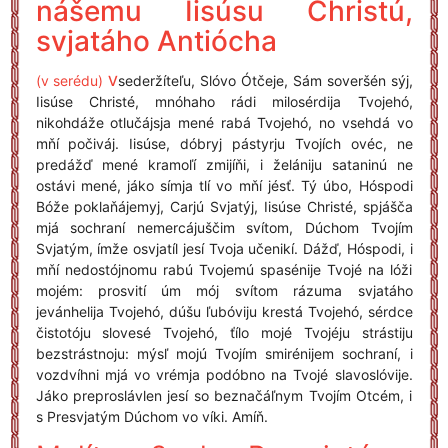
nášemu Iisúsu Christú,
svjatáho Antiócha
(v serédu)
V
sederžíteľu, Slóvo Ótčeje, Sám soveršén sýj,
Iisúse Christé, mnóhaho rádi milosérdija Tvojehó,
nikohdáže otlučájsja mené rabá Tvojehó, no vsehdá vo
mňí počiváj. Iisúse, dóbryj pástyrju Tvojích ovéc, ne
predážď mené kramoľí zmijíňi, i želániju sataninú ne
ostávi mené, jáko símja tlí vo mňí jésť. Tý úbo, Hóspodi
Bóže poklaňájemyj, Carjú Svjatýj, Iisúse Christé, spjášča
mjá sochraní nemercájuščim svítom, Dúchom Tvojím
Svjatým, ímže osvjatíl jesí Tvoja učenikí. Dážď, Hóspodi, i
mňí nedostójnomu rabú Tvojemú spasénije Tvojé na lóži
mojém: prosvití úm mój svítom rázuma svjatáho
jevánhelija Tvojehó, dúšu ľubóviju krestá Tvojehó, sérdce
čistotóju slovesé Tvojehó, ťílo mojé Tvojéju strástiju
bezstrástnoju: mýsľ mojú Tvojím smirénijem sochraní, i
vozdvíhni mjá vo vrémja podóbno na Tvojé slavoslóvije.
Jáko preproslávlen jesí so beznačáľnym Tvojím Otcém, i
s Presvjatým Dúchom vo víki. Amíň.