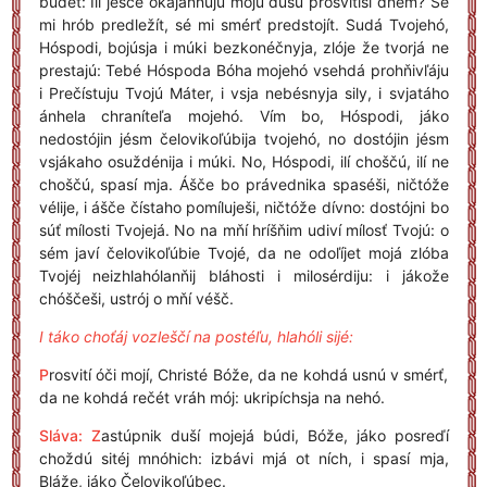
búdet: Ilí ješčé okajánnuju mojú dúšu prosvitíši dném? Sé
mi hrób predležít, sé mi smérť predstojít. Sudá Tvojehó,
Hóspodi, bojúsja i múki bezkonéčnyja, zlóje že tvorjá ne
prestajú: Tebé Hóspoda Bóha mojehó vsehdá prohňivľáju
i Prečístuju Tvojú Máter, i vsja nebésnyja sily, i svjatáho
ánhela chraníteľa mojehó. Vím bo, Hóspodi, jáko
nedostójin jésm čelovikoľúbija tvojehó, no dostójin jésm
vsjákaho osuždénija i múki. No, Hóspodi, ilí choščú, ilí ne
choščú, spasí mja. Ášče bo právednika spaséši, ničtóže
vélije, i ášče čístaho pomíluješi, ničtóže dívno: dostójni bo
súť mílosti Tvojejá. No na mňí hríšňim udiví mílosť Tvojú: o
sém javí čelovikoľúbie Tvojé, da ne odoľíjet mojá zlóba
Tvojéj neizhlahólanňij bláhosti i milosérdiju: i jákože
chóščeši, ustrój o mňí véšč.
I táko choťáj vozleščí na postéľu, hlahóli sijé:
P
rosvití óči mojí, Christé Bóže, da ne kohdá usnú v smérť,
da ne kohdá rečét vráh mój: ukripíchsja na nehó.
Sláva: Z
astúpnik duší mojejá búdi, Bóže, jáko posreďí
choždú sitéj mnóhich: izbávi mjá ot ních, i spasí mja,
Bláže, jáko Čelovikoľúbec.