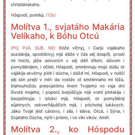
christiánskaho.
H
óspodi, pomíluj.
(12x)
Molítva 1., svjatáho Makária
Velíkaho, k Bóhu Otcú
(PO, PJÁ, SUB, NE)
B
óže víčnyj, i Carjú vsjákaho
sozdánija, spodóbivyj mjá dáže v čás séj dospíti, prostí
mi hrichí, jáže sotvorích v séj déň ďílom, slóvom i
pomyšlénijem, i očísti, Hóspodi, smirénnuju mojú dúšu ot
vsjákija skvérny plóti i dúcha, i dážď mí, Hóspodi, v noščí
séj són prejti v míri: da vostáv ot smirénnaho mí lóža,
blahouhoždu presvjatómu ímeni Tvojemú vo vsja dni
životá mojehó, i poperú borjúščyja mjá vrahí plotskija i
bezplótnyja: i izbávi mjá, Hóspodi, ot pomyšlénij
sújetnych, oskverňájuščich mjá, i póchotej lukávych.
Jáko Tvojé jésť cárstvo, i síla, i sláva, Otcá, i Sýna, i
Svjatáho Dúcha, nýňi i prísno, i vo víki vikóv. Amíň.
Molítva 2., ko Hóspodu