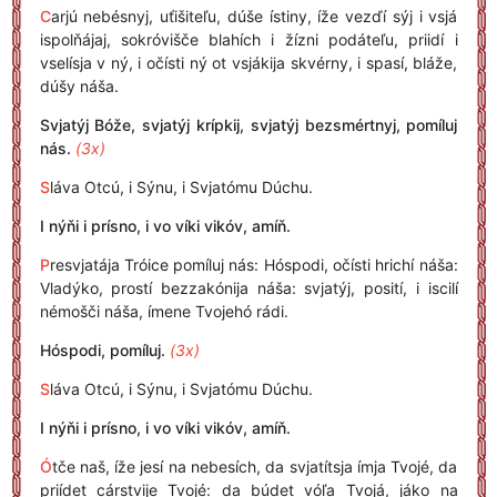
C
arjú nebésnyj, uťišiteľu, dúše ístiny, íže vezďí sýj i vsjá
ispolňájaj, sokróvišče blahích i žízni podáteľu, priidí i
vselísja v ný, i očísti ný ot vsjákija skvérny, i spasí, bláže,
dúšy náša.
Svjatýj Bóže, svjatýj krípkij, svjatýj bezsmértnyj, pomíluj
nás.
(3x)
S
láva Otcú, i Sýnu, i Svjatómu Dúchu.
I nýňi i prísno, i vo víki vikóv, amíň.
P
resvjatája Tróice pomíluj nás: Hóspodi, očísti hrichí náša:
Vladýko, prostí bezzakónija náša: svjatýj, posití, i iscilí
némošči náša, ímene Tvojehó rádi.
Hóspodi, pomíluj.
(3x)
S
láva Otcú, i Sýnu, i Svjatómu Dúchu.
I nýňi i prísno, i vo víki vikóv, amíň.
Ó
tče naš, íže jesí na nebesích, da svjatítsja ímja Tvojé, da
priídet cárstvije Tvojé: da búdet vóľa Tvojá, jáko na