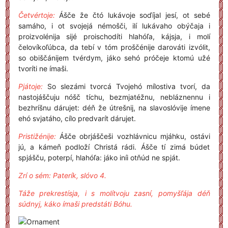
Četvértoje:
Ášče že čtó lukávoje soďíjal jesí, ot sebé
samáho, i ot svojejá némošči, ilí lukávaho obýčaja i
proizvolénija sijé proischodíti hlahóľa, kájsja, i molí
čelovíkoľúbca, da tebí v tóm proščénije darováti izvólit,
so obiščánijem tvérdym, jáko sehó próčeje ktomú užé
tvoríti ne ímaši.
Pjátoje:
So slezámi tvorcá Tvojehó mílostiva tvorí, da
nastojáščuju nóšč tíchu, bezmjatéžnu, nebláznennu i
bezhríšnu dárujet: déň že útrešnij, na slavoslóvije ímene
ehó svjatáho, cílo predvarít dárujet.
Pristižénije:
Ášče obrjáščeši vozhlávnicu mjáhku, ostávi
jú, a kámeň podloží Christá rádi. Ášče tí zimá búdet
spjášču, poterpí, hlahóľa: jáko iníi otňúd ne spját.
Zrí o sém: Paterík, slóvo 4.
Táže prekrestísja, i s molítvoju zasní, pomyšľája déň
súdnyj, káko ímaši predstáti Bóhu.