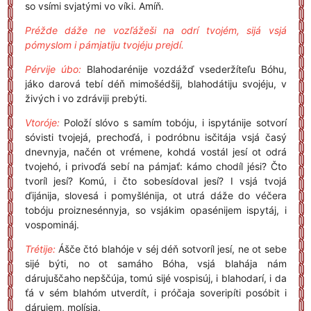
so vsími svjatými vo víki. Amíň.
Préžde dáže ne vozľážeši na odrí tvojém, sijá vsjá
pómyslom i pámjatiju tvojéju prejdí.
Pérvije úbo:
Blahodarénije vozdážď vsederžíteľu Bóhu,
jáko darová tebí déň mimošédšij, blahodátiju svojéju, v
živých i vo zdráviji prebýti.
Vtoróje:
Položí slóvo s samím tobóju, i ispytánije sotvorí
sóvisti tvojejá, prechoďá, i podróbnu isčitája vsjá časý
dnevnyja, načén ot vrémene, kohdá vostál jesí ot odrá
tvojehó, i privoďá sebí na pámjať: kámo chodíl jési? Čto
tvoríl jesí? Komú, i čto sobesídoval jesí? I vsjá tvojá
ďijánija, slovesá i pomyšlénija, ot utrá dáže do véčera
tobóju proiznesénnyja, so vsjákim opasénijem ispytáj, i
vospomináj.
Trétije:
Ášče čtó blahóje v séj déň sotvoríl jesí, ne ot sebe
sijé býti, no ot samáho Bóha, vsjá blahája nám
dárujuščaho nepščúja, tomú sijé vospisúj, i blahodarí, i da
ťá v sém blahóm utverdít, i próčaja soveripíti posóbit i
dárujem, molísja.