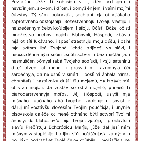
Bezhríšne, jéže Tí sohriších v síj déň, víďinijem i
nevíďinijem, slóvom, i ďílom, i pomyšlénijem, i vsími mojími
čúvstvy. Tý sám, pokryvája, sochraní mja ot vsjákaho
soprotívnaho obstojánija, Božéstvennoju Tvojéju vlástiju, i
neizrečénnym čelovikoľúbijem, i síloju. Očísti, Bóže, očísti
mnóžestvo hrichóv mojích. Blahovolí, Hóspodi, izbáviti
mjá ot síti lukávaho, i spasí strástnuju mojú dúšu, i osiní
mja svítom licá Tvojehó, jehdá prijídeši vo slávi, i
neosuždénna nýňi snóm usnúti sotvorí, i bez mečtánija: i
nesmuščén pómysl rabá Tvojehó sobľudí, i vsjú sataninú
ďíteľ otžení ot mené, i prosvití mi razumnyja óči
serdéčnyja, da ne usnú v smérť. I poslí mi ánhela mírna,
chraníteľa i nastávnika duší i ťílu mojemú, da izbávit mjá
ot vrah mojích: da vostáv so odrá mojehó, prinesú Ti
blahodárstvennyja moľby. Jéj, Hóspodi, uslýši mjá
hríšnaho i ubóhaho rabá Tvojehó, izvolénijem i sóvistiju:
dáruj mí vostávšu slovesém Tvojim poučítisja, i unýnije
bisóvskoje daléče ot mené othnáno býti sotvorí Tvojími
ánhely: da blahoslovľú ímja Tvojé svjatóje, i proslávľu i
slávľu Prečístuju Bohoródicu Maríju, júže dál jesí nám
hríšnym zastuplénije, i prijimí sijú moľáščujusja za ný: vím
bo, jáko podražájet Tvojé čelovikoľúbije, i moľáščisja ne