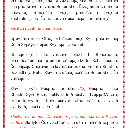
V
sé upovánije mojé na Ťá vozlaháju, Máti Bóžija, sochraní
mja pod króvom Tvojím. Bohoródice Ďívo, ne prézri mené
hríšnaho, trébujušča Tvojejá pómošči i Tvojehó
zastuplénija: na Ťá bo upová dušá mojá, i pomíluj mjá.
Molítva svjatáho Joanníkija:
U
povánije mojé Otéc, pribížišče mojé Sýn, pokróv mój
Dúch Svjatýj: Trójice Svjatája, sláva Tebí.
D
ostójno jésť jáko vojístinu, blažíti Ťá Bohoródicu,
prisnoblažénnuju i preneporóčnuju, i Máter Bóha nášeho.
Čestňíjšuju Cheruvim i slávňijšuju bez sravnénija Serafim,
bez istľínija Bóha Slóva róždšuju, súščuju Bohoródicu Ťá
veličájem.
S
láva, i nýňi:
H
óspodi, pomíluj.
(3x)
H
óspodi Iisúse
Christé, Sýne Bóžij, molítv rádi Prečístyja Tvojejá Mátere,
prepodóbnych i bohonósnych otéc nášich, i vsích
svjatých, spasí mja hríšnaho.
Molítva sv. Ioánna Damaskiná, júže, ukazúja na ódr tvój,
hlahóli:
V
ladýko Čelovikoľúbče, ne užé li mňí ódr séj hrób