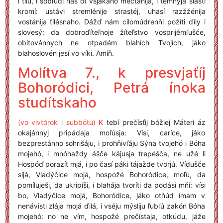
i ťílu, i sobľudí nás ot vsjákaho mečtánija, i témnyja slásti
kromí: ustávi stremlénije strastéj, uhasí razžžénija
vostánija ťilésnaho. Dážď nám cilomúdrenňi požíti ďíly i
slovesý: da dobroďíteľnoje žíteľstvo vosprijémľušče,
obitovánnych ne otpadém blahích Tvojích, jáko
blahoslovén jesí vo víki. Amíň.
Molítva 7., k presvjaťíj
Bohoródici, Petrá ínoka
studítskaho
(vo vivtórok i subbótu)
K
tebí prečísťij bóžiej Máteri áz
okajánnyj pripádaja moľúsja: Vísi, caríce, jáko
bezprestánno sohrišáju, i prohňivľáju Sýna tvojehó i Bóha
mojehó, i mnóhaždy ášče kájusja trepéšča, ne užé li
Hospóď porazít mjá, i po časí páki tájažde tvorjú. Vídušče
sijá, Vladýčice mojá, hospožé Bohoródice, moľú, da
pomíluješi, da ukripíši, i blahája tvoríti da podási mňí: vísi
bo, Vladýčice mojá, Bohoródice, jáko otňúd ímam v
nenávisti zlája mojá ďilá, i vséju mýsliju ľubľú zakón Bóha
mojehó: no ne vím, hospožé prečístaja, otkúdu, jáže