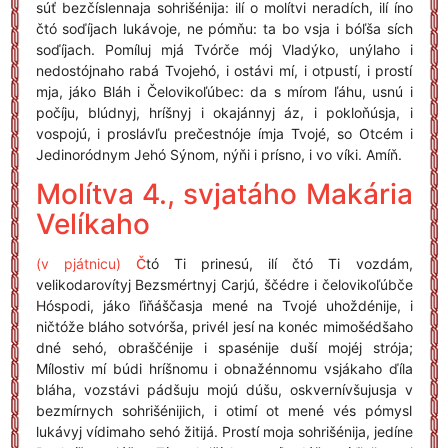
súť bezčíslennaja sohrišénija: ilí o molítvi neradích, ilí íno
čtó soďíjach lukávoje, ne pómňu: ta bo vsja i bóľša sích
soďíjach. Pomíluj mjá Tvórče mój Vladýko, unýlaho i
nedostójnaho rabá Tvojehó, i ostávi mí, i otpustí, i prostí
mja, jáko Bláh i Čelovikoľúbec: da s mírom ľáhu, usnú i
počíju, blúdnyj, hríšnyj i okajánnyj áz, i pokloňúsja, i
vospojú, i proslávľu prečestnóje ímja Tvojé, so Otcém i
Jedinoródnym Jehó Sýnom, nýňi i prísno, i vo víki. Amíň.
Molítva 4., svjatáho Makária
Velíkaho
(v pjátnicu)
Č
tó Ti prinesú, ilí čtó Ti vozdám,
velikodarovítyj Bezsmértnyj Carjú, ščédre i čelovikoľúbče
Hóspodi, jáko ľiňáščasja mené na Tvojé uhoždénije, i
ničtóže bláho sotvórša, privél jesí na konéc mimošédšaho
dné sehó, obraščénije i spasénije duší mojéj strója;
Mílostiv mí búdi hríšnomu i obnažénnomu vsjákaho ďíla
bláha, vozstávi pádšuju mojú dúšu, oskvernívšujusja v
bezmírnych sohrišénijich, i otimí ot mené vés pómysl
lukávyj vídimaho sehó žitijá. Prostí moja sohrišénija, jedíne