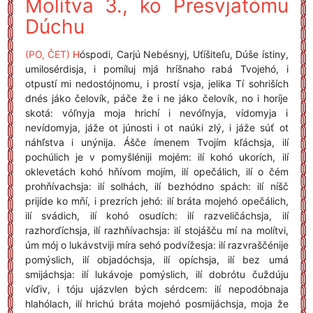
Molítva 3., ko Presvjatómu
Dúchu
(PO, ČET)
H
óspodi, Carjú Nebésnyj, Uťíšiteľu, Dúše ístiny,
umilosérdisja, i pomíluj mjá hríšnaho rabá Tvojehó, i
otpustí mi nedostójnomu, i prostí vsja, jelika Tí sohriších
dnés jáko čelovík, páče že i ne jáko čelovík, no i horíje
skotá: vóľnyja moja hrichí i nevóľnyja, vídomyja i
nevídomyja, jáže ot júnosti i ot naúki zlý, i jáže súť ot
náhľstva i unýnija. Ášče ímenem Tvojím kľáchsja, ilí
pochúlich je v pomyšléniji mojém: ilí kohó ukorích, ilí
oklevetách kohó hňívom mojím, ilí opečálich, ilí o čém
prohňívachsja: ilí solhách, ilí bezhódno spách: ilí níšč
prijíde ko mňí, i prezrích jehó: ilí bráta mojehó opečálich,
ilí svádich, ilí kohó osudích: ilí razveličáchsja, ilí
razhorďíchsja, ilí razhňívachsja: ilí stojášču mí na molítvi,
úm mój o lukávstviji míra sehó podvížesja: ilí razvraščénije
pomýslich, ilí objadóchsja, ilí opíchsja, ilí bez umá
smijáchsja: ilí lukávoje pomýslich, ilí dobrótu čuždúju
víďiv, i tóju ujázvlen bých sérdcem: ilí nepodóbnaja
hlahólach, ilí hrichú bráta mojehó posmijáchsja, moja že