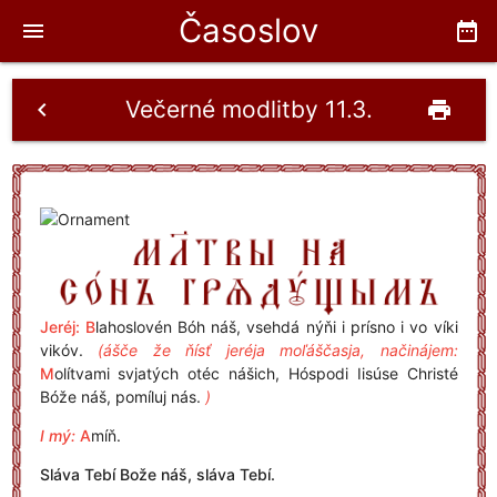
Časoslov
menu
date_range
Večerné modlitby 11.3.
chevron_left
print
Jeréj: B
lahoslovén Bóh náš, vsehdá nýňi i prísno i vo víki
vikóv.
(ášče že ňísť jeréja moľáščasja, načinájem:
M
olítvami svjatých otéc nášich, Hóspodi Iisúse Christé
Bóže náš, pomíluj nás.
)
I mý:
A
míň.
Sláva Tebí Bože náš, sláva Tebí.