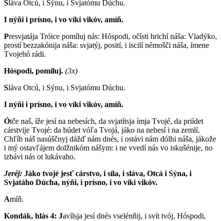
S
láva Otcú, i Sýnu, i Svjatómu Dúchu.
I nýňi i prísno, i vo víki vikóv, amíň.
P
resvjatája Tróice pomíluj nás: Hóspodi, očísti hrichí náša: Vladýko,
prostí bezzakónija náša: svjatýj, posití, i iscilí némošči náša, ímene
Tvojehó rádi.
Hóspodi, pomíluj.
(3x)
S
láva Otcú, i Sýnu, i Svjatómu Dúchu.
I nýňi i prísno, i vo víki vikóv, amíň.
Ó
tče naš, íže jesí na nebesích, da svjatítsja ímja Tvojé, da priídet
cárstvije Tvojé: da búdet vóľa Tvojá, jáko na nebesí i na zemlí.
Chľíb náš nasúščnyj dážď nám dnés, i ostávi nám dólhi náša, jákože
i mý ostavľájem dolžnikóm nášym: i ne vvedí nás vo iskušénije, no
izbávi nás ot lukávaho.
Jeréj:
J
áko tvojé jesť cárstvo, i síla, i sláva, Otcá i Sýna, i
Svjatáho Dúcha, nýňi, i prísno, i vo víki vikóv.
A
míň.
Kondák, hlás 4: J
avílsja jesí dnés vselénňij, i svít tvój, Hóspodi,