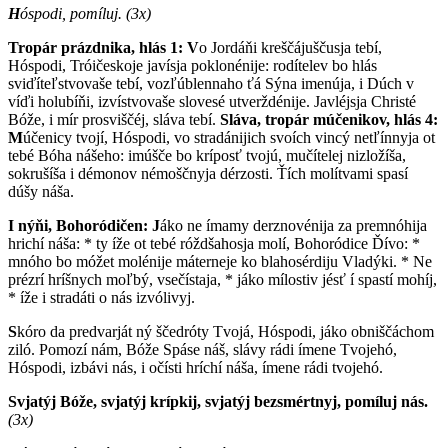
H
óspodi, pomíluj.
(3x)
Tropár prázdnika, hlás 1: V
o Jordáňi kreščájuščusja tebí,
Hóspodi, Tróičeskoje javísja poklonénije: rodítelev bo hlás
sviďíteľstvovaše tebí, vozľúblennaho ťá Sýna imenúja, i Dúch v
víďi holubíňi, izvístvovaše slovesé utverždénije. Javléjsja Christé
Bóže, i mír prosviščéj, sláva tebí.
Sláva, tropár múčenikov, hlás 4:
M
účenicy tvojí, Hóspodi, vo stradánijich svoích vincý netľínnyja ot
tebé Bóha nášeho: imúšče bo kríposť tvojú, mučítelej nizložíša,
sokrušíša i démonov némoščnyja dérzosti. Ťích molítvami spasí
dúšy náša.
I nýňi, Bohoródičen:
J
áko ne ímamy derznovénija za premnóhija
hrichí náša: * ty íže ot tebé róždšahosja molí, Bohoródice Ďívo: *
mnóho bo móžet molénije máterneje ko blahosérdiju Vladýki. * Ne
prézrí hríšnych moľbý, vsečístaja, * jáko mílostiv jésť í spastí mohíj,
* íže i stradáti o nás izvólivyj.
S
kóro da predvarját ný ščedróty Tvojá, Hóspodi, jáko obniščáchom
ziló. Pomozí nám, Bóže Spáse náš, slávy rádi ímene Tvojehó,
Hóspodi, izbávi nás, i očísti hríchí náša, ímene rádi tvojehó.
Svjatýj Bóže, svjatýj krípkij, svjatýj bezsmértnyj, pomíluj nás.
(3x)