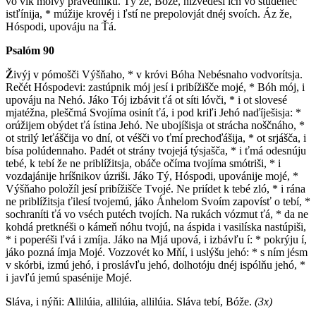
vo vík molvý právedniku. Tý že, Bóže, nizvedéši ích vo studenéc
istľínija, * múžije krovéj i ľstí ne prepolovját dnéj svoích. Áz že,
Hóspodi, upováju na Ťá.
Psalóm 90
Ž
ivýj v pómošči Výšňaho, * v króvi Bóha Nebésnaho vodvorítsja.
Rečét Hóspodevi: zastúpnik mój jesí i pribížišče mojé, * Bóh mój, i
upováju na Nehó. Jáko Tój izbávit ťá ot síti lóvči, * i ot slovesé
mjatéžna, pleščmá Svojíma osinít ťá, i pod kriľi Jehó naďíješisja: *
orúžijem obýdet ťá ístina Jehó. Ne ubojíšisja ot strácha noščnáho, *
ot strilý leťáščija vo dní, ot véšči vo ťmí prechoďášija, * ot srjášča, i
bísa polúdennaho. Padét ot strány tvojejá týsjašča, * i ťmá odesnúju
tebé, k tebí že ne priblížitsja, obáče očíma tvojíma smótriši, * i
vozdajánije hríšnikov úzriši. Jáko Tý, Hóspodi, upovánije mojé, *
Výšňaho položíl jesí pribížišče Tvojé. Ne priídet k tebé zló, * i rána
ne priblížitsja ťilesí tvojemú, jáko Ánhelom Svoím zapovísť o tebí, *
sochraníti ťá vo vséch putéch tvojích. Na rukách vózmut ťá, * da ne
kohdá pretknéši o kámeň nóhu tvojú, na áspida i vasilíska nastúpiši,
* i poperéši ľvá i zmíja. Jáko na Mjá upová, i izbávľu í: * pokrýju í,
jáko pozná ímja Mojé. Vozzovét ko Mňí, i uslýšu jehó: * s ním jésm
v skórbi, izmú jehó, i proslávľu jehó, dolhotóju dnéj ispólňu jehó, *
i javľú jemú spasénije Mojé.
S
láva, i nýňi:
A
llilúia, allilúia, allilúia. Sláva tebí, Bóže.
(3x)