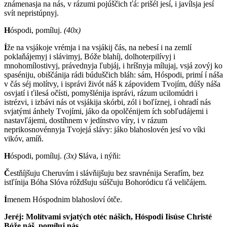
známenasja na nás, v rázumi pojúščich ťá: prišél jesí, i javílsja jesí
svít nepristúpnyj.
H
óspodi, pomíluj.
(40x)
Í
že na vsjákoje vrémja i na vsjákij čás, na nebesí i na zemlí
poklaňájemyj i slávimyj, Bóže blahíj, dolhoterpilívyj i
mnohomílostivyj, právednyja ľubjáj, i hríšnyja mílujaj, vsjá zovýj ko
spaséniju, obiščánija rádi búduščich bláh: sám, Hóspodi, primí í náša
v čás séj molítvy, i isprávi živót náš k zápovidem Tvojím, dúšy náša
osvjatí i ťilesá očísti, pomyšlénija isprávi, rázum ucilomúdri i
istrézvi, i izbávi nás ot vsjákija skórbi, zól i boľíznej, i ohradí nás
svjatými ánhely Tvojími, jáko da opolčénijem ích sobľudájemi i
nastavľájemi, dostíhnem v jedínstvo víry, i v rázum
neprikosnovénnyja Tvojejá slávy: jáko blahoslovén jesí vo víki
vikóv, amíň.
H
óspodi, pomíluj.
(3x)
S
láva, i nýňi:
Č
estňíjšuju Cheruvím i slávňijšuju bez sravnénija Serafím, bez
istľínija Bóha Slóva róždšuju súščuju Bohoródicu ťá veličájem.
Í
menem Hóspodnim blahosloví ótče.
Jeréj: M
olítvami svjatých otéc nášich, Hóspodi Iisúse Christé
Bóže náš, pomíluj nás.