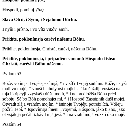
H
óspodi, pomíluj.
(6x)
Sláva Otcú, i Sýnu, i Svjatómu Dúchu.
I
nýňi i prísno, i vo víki vikóv, amíň.
Priidíte, poklonímsja carévi nášemu Bóhu.
P
riidíte, poklonímsja, Christú, carévi, nášemu Bóhu.
Priidíte, poklonímsja, i pripadém samomú Hóspodu Iisúsu
Christú, carévi i Bóhu nášemu.
Psalóm 53
B
óže, vo ímja Tvojé spasí mjá, * i v síľi Tvojéj sudí mí. Bóže, uslýši
molítvu mojú, * vnuší hlahóly úst mojích. Jáko čuždíji vostáša na
mjá i krípcyji vzyskáša dúšu mojú, * i ne predložíša Bóha préd
sobóju. Sé bo Bóh pomohájet mí, * i Hospóď Zastúpnik duší mojéj.
Otvratít zlája vrahóm mojím, * ístinoju Tvojéju potrebí ích. Vóleju
požrú Tebí, * Ispovímsja ímeni Tvojemú, Hóspodi, jáko bláho, jáko
ot vsjákija pečáli izbávil mjá jesí, * i na vrahí mojá vozzrí óko mojé.
Psalóm 54