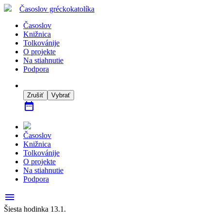
Časoslov
gréckokatolíka
Časoslov
Knižnica
Tolkovánije
O projekte
Na stiahnutie
Podpora
Zrušiť
Vybrať
date_range
Časoslov
Knižnica
Tolkovánije
O projekte
Na stiahnutie
Podpora
menu
Šiesta hodinka 13.1.