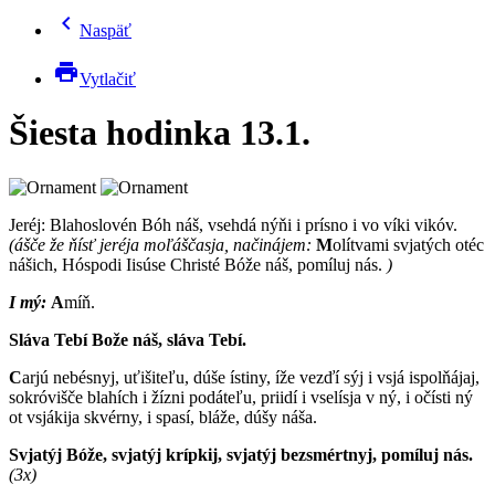
chevron_left
Naspäť
print
Vytlačiť
Šiesta hodinka 13.1.
Jeréj: B
lahoslovén Bóh náš, vsehdá nýňi i prísno i vo víki vikóv.
(ášče že ňísť jeréja moľáščasja, načinájem:
M
olítvami svjatých otéc
nášich, Hóspodi Iisúse Christé Bóže náš, pomíluj nás.
)
I mý:
A
míň.
Sláva Tebí Bože náš, sláva Tebí.
C
arjú nebésnyj, uťišiteľu, dúše ístiny, íže vezďí sýj i vsjá ispolňájaj,
sokróvišče blahích i žízni podáteľu, priidí i vselísja v ný, i očísti ný
ot vsjákija skvérny, i spasí, bláže, dúšy náša.
Svjatýj Bóže, svjatýj krípkij, svjatýj bezsmértnyj, pomíluj nás.
(3x)