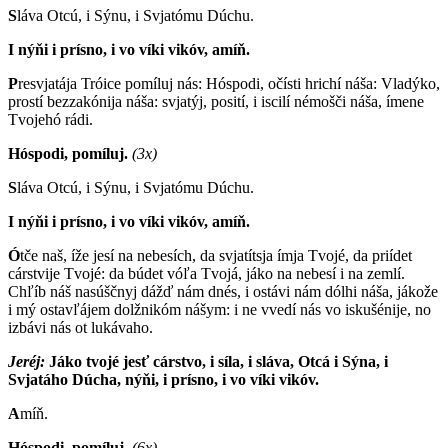
S
láva Otcú, i Sýnu, i Svjatómu Dúchu.
I nýňi i prísno, i vo víki vikóv, amíň.
P
resvjatája Tróice pomíluj nás: Hóspodi, očísti hrichí náša: Vladýko,
prostí bezzakónija náša: svjatýj, posití, i iscilí némošči náša, ímene
Tvojehó rádi.
Hóspodi, pomíluj.
(3x)
S
láva Otcú, i Sýnu, i Svjatómu Dúchu.
I nýňi i prísno, i vo víki vikóv, amíň.
Ó
tče naš, íže jesí na nebesích, da svjatítsja ímja Tvojé, da priídet
cárstvije Tvojé: da búdet vóľa Tvojá, jáko na nebesí i na zemlí.
Chľíb náš nasúščnyj dážď nám dnés, i ostávi nám dólhi náša, jákože
i mý ostavľájem dolžnikóm nášym: i ne vvedí nás vo iskušénije, no
izbávi nás ot lukávaho.
Jeréj:
J
áko tvojé jesť cárstvo, i síla, i sláva, Otcá i Sýna, i
Svjatáho Dúcha, nýňi, i prísno, i vo víki vikóv.
A
míň.
Hóspodi, pomíluj.
(6x)