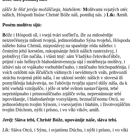
(ášče že ňísť jeréja moľáščasja, hlahólem:
M
olítvami svjatých otéc
nášich, Hóspodi Iisúse Christé Bóže náš, pomíluj nás.
)
Lík:
A
miň.
Posém molítvu sijú:
B
óže i Hóspodi síl, i vsejá tvári soďíteľu, íže za milosérdije
neizrečénnyja mílosti tvojejá, jedinoródnaho Sýna tvojehó, Hóspoda
nášeho Isúsa Christá, nizposlávyj na spasénije róda nášeho: i
čestným jehó krestóm, rukopisánije hrích nášich rasterzávyj, í
pobidívyj ťím načála, i vlá­sti tmý: sám Vladýko čelovikoľúbče,
prijmí i nás hríšnych blahodárstvennyja sijá í molébnyja molítvy, i
izbávi nás ot vsjákaho vsehubíteľnaho, i mráčnaho hrichopadénija, í
vsích ozlóbiti nás íščuščich vídimych í nevídimych vráh, prihvozdí
stráchu tvojemú plóti náša, í ne ukloní serdéc nášich v slovesá ilí
pomyšlénija lukávstvija, no ľubóviju tvojéju ujazví dúšy náša, da k
tebí vsehdá vzirájušče, i jéže ot tebé svítom nastavľájemi, tebé
nepristúpnaho i prisnosúščnaho zrjášče svíta, neprestánnoje tebí
ispovídanije, í blahodarénije vozsylájem, beznačáľnomu Otcú, so
jedinoródnym tvojím Sýnom, i vsesvjatým i blahím, i životvorjáščim
tvojím Dúchom, nýňi i prísno, i vo víki vikóv, amíň.
Jeréj:
S
láva tebi, Christé Bóže, upovánije náše, sláva tebí.
Lík:
S
láva Otcú, i Sýnu, i svjatómu Dúchu, i nýňi i prísno, i vo víki