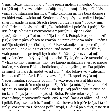
V
nuší, Bóže, molítvu mojú * i ne prézri molénija mojehó. Vonmí mí
i uslýši mjá: * vozskorbích pečáliju mojéju i smjatóchsja. Ot hlása
vrážija i ot stužénija hríšniča, * jáko ukloníša na mjá bezzakónije i
vo hňívi vraždováchu mí. Sérdce mojé smjatésja vo mňí * i bojázň
smérti napadé na mjá. Strách i trépet prijíde na mjá * i pokrý mjá
ťmá. I rích: któ dást mí kriľí, jáko holubíňi * i poleščú, i počíjú Sé
udalíchsja bíhaja * i vodvoríchsja v pustýni. Čájach Bóha,
spasájuščaho mjá * ot malodúšija i ot búri. Potopí, Hóspodi, i razďilí
jazýki ích: * jáko víďich bezzakónije i prerikánije vo hráďi. Dném i
nóščiju obýdet i po sťinám jehó. * Bezzakónije i trúd posreďí jehó i
neprávda. I ne oskuďí * ot stóhn jehó lichvá i lésť. Jáko ášče by
vráh ponosíl mí, preterpíl bých úbo, * i ášče bý nenavíďaj mjá na
mjá veleríčeval, ukrýl bých sjá ot nehó. Tý že, čelovíče ravnodúšne,
* vladýko mój i znájemyj mój, íže kúpno naslaždálsja jesí so mnóju
brášen, * v domú Bóžiji chodíchom jedinomyšlénijem. Da prijídet
že smérť na ňá, i da snídut vo ád žívi, * jáko lukávstvo v žilíščach
ích, posreďí ích. Áz k Bóhu vozzvách, * i Hospóď uslýša mjá.
Véčer i zaútra, i polúdne povím, * i vozviščú, i uslýšit hlás mój.
Izbávit mírom dúšu mojú ot približájuščichsja mňí, * jáko vo mnózi
bjáchu so mnóju. Uslýšit Bóh i smirít já, Sýj préžde vík. * Ňísť bo
ím izminénija, jáko ne ubojášasja Bóha. Prostré rúku svojú na
vozdajánije, * oskverníša zavít Jehó. Razďilíšasja ot hňíva licá Jehó,
i priblížišasja serdcá ích, * umjáknuša slovesá ích páče jeléja, i tá súť
stríly. Vozvérzi na Hóspoda pečáľ tvojú, i Tój ťá prepitájet, * ne dást