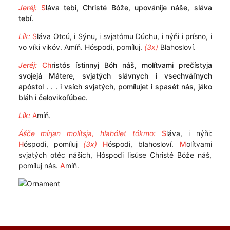
Jeréj:
S
láva tebi, Christé Bóže, upovánije náše, sláva
tebí.
Lík:
S
láva Otcú, i Sýnu, i svjatómu Dúchu, i nýňi i prísno, i
vo víki vikóv. Amíň. Hóspodi, pomíluj.
(3x)
Blahosloví.
Jeréj:
Ch
ristós ístinnyj Bóh náš, molítvami prečístyja
svojejá Mátere, svjatých slávnych i vsechváľnych
apóstol . . . i vsích svjatých, pomílujet i spasét nás, jáko
bláh i čelovikoľúbec.
Lík:
A
míň.
Ášče mírjan molítsja, hlahólet tókmo:
S
láva, i nýňi:
H
óspodi, pomíluj
(3x)
H
óspodi, blahosloví.
M
olítvami
svjatých otéc nášich, Hóspodi Iisúse Christé Bóže náš,
pomíluj nás.
A
míň.