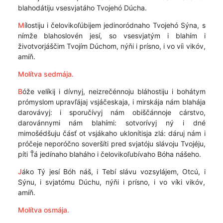
blahodátiju vsesvjatáho Tvojehó Dúcha.
M
ílostiju i čelovikoľúbijem jedinoródnaho Tvojehó Sýna, s
nímže blahoslovén jesí, so vsesvjatým i blahím i
životvorjáščim Tvojím Dúchom, nýňi i prísno, i vo víi vikóv,
amíň.
Molítva sedmája.
B
óže velíkij i dívnyj, neizrečénnoju bláhostiju i bohátym
prómyslom upravľájaj vsjáčeskaja, i mirskája nám blahája
darovávyj: i sporučívyj nám obiščánnoje cárstvo,
darovánnymi nám blahími: sotvorívyj ný i dné
mimošédšuju čásť ot vsjákaho uklonítisja zlá: dáruj nám i
próčeje neporóčno soveršíti pred svjatóju slávoju Tvojéju,
píti Ťá jedínaho blaháho i čelovikoľubívaho Bóha nášeho.
J
áko Tý jesí Bóh náš, i Tebí slávu vozsylájem, Otcú, i
Sýnu, i svjatómu Dúchu, nýňi i prísno, i vo víki vikóv,
amíň.
Molítva osmája.