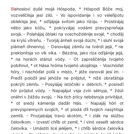
B
lahosloví dušé mojá Hóspoda, * Hóspodi Bóže moj,
vozvelíčilsja jesí ziló. - Vo ispovídanije i vo veleľípotu
obleklsja jesí, * oďijájsja svítom jako rízoju. - Prostirájaj
nébo jako kóžu, * pokryvájaj vodámi prevýspreňaja
svojá. - Polahájaj óblaki na voschoždénije svojé, * choďáj
na krylú vítreňu. - Tvorjáj ánheli svojá dúchi, * i sluhí svojá
plámeň óhnennyj. - Osnovájaj zémľu na tvérdi jejá, * ne
preklonítsja vo vík víka. - Bézdna, jako ríza oďijánije jejá,
* na horách stánut vódy. - Ot zapreščénija tvojehó
pobíhnut, * ot hlása hróma tvojehó ubojátsja. - Voschóďat
hóry, i nischóďat poľá v místo, * jéže osnovál jesí im. -
Preďíl položíl jesí jehóže ne préjdut, * nižé obraťátsja
pokrýti zémľu. - Posylájaj istóčniki v débrich, * posreďí
hór prójdut vódy. - Napajájut vsja zvíri sélnyja, * ždút
onáhri v žáždu svojú. - Na tich ptícy nebésnyja privitájut,
* ot sredý kámenija daďát hlás. - Napajáj hóri ot
prevýsprennych svojích, * ot plodá ďíl tvojích nasýtitsja
zemľá. - Prozjabájaj travú skotóm, * i zlák na slúžbu
čelovíkom. - Izvestí chľíb ot zemlí, * i vinó veselít sérdce
čelovíka. - Umástiti licé jeléjem, * i chľíb sérdce čelovíka