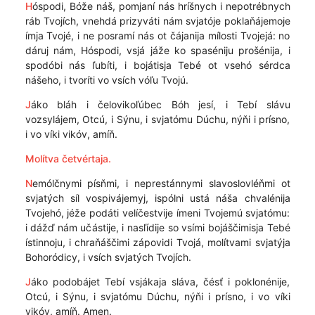
H
óspodi, Bóže náš, pomjaní nás hríšnych i nepotrébnych
ráb Tvojích, vnehdá prizyváti nám svjatóje poklaňájemoje
ímja Tvojé, i ne posramí nás ot čájanija mílosti Tvojejá: no
dáruj nám, Hóspodi, vsjá jáže ko spaséniju prošénija, i
spodóbi nás ľubíti, i bojátisja Tebé ot vsehó sérdca
nášeho, i tvoríti vo vsích vóľu Tvojú.
J
áko bláh i čelovikoľúbec Bóh jesí, i Tebí slávu
vozsylájem, Otcú, i Sýnu, i svjatómu Dúchu, nýňi i prísno,
i vo víki vikóv, amíň.
Molítva četvértaja.
N
emólčnymi písňmi, i neprestánnymi slavoslovléňmi ot
svjatých síl vospivájemyj, ispólni ustá náša chvalénija
Tvojehó, jéže podáti velíčestvije ímeni Tvojemú svjatómu:
i dážď nám učástije, i nasľídije so vsími bojáščimisja Tebé
ístinnoju, i chraňáščimi zápovidi Tvojá, molítvami svjatýja
Bohoródicy, i vsích svjatých Tvojích.
J
áko podobájet Tebí vsjákaja sláva, čésť i poklonénije,
Otcú, i Sýnu, i svjatómu Dúchu, nýňi i prísno, i vo víki
vikóv, amíň. Amen.