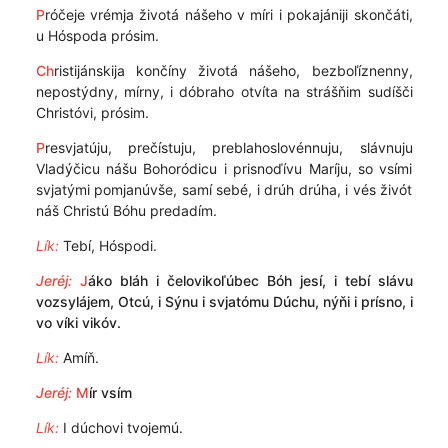
P
róčeje vrémja životá nášeho v míri i pokajániji skončáti,
u Hóspoda prósim.
Ch
ristijánskija končíny životá nášeho, bezboľíznenny,
nepostýdny, mírny, i dóbraho otvíta na strášňim sudíšči
Christóvi, prósim.
P
resvjatúju, prečístuju, preblahoslovénnuju, slávnuju
Vladýčicu nášu Bohoródicu i prisnoďívu Maríju, so vsími
svjatými pomjanúvše, samí sebé, i drúh drúha, i vés živót
náš Christú Bóhu predadím.
Lík:
Tebí, Hóspodi.
Jeréj:
J
áko bláh i čelovikoľúbec Bóh jesí, i tebí slávu
vozsylájem, Otcú, i Sýnu i svjatómu Dúchu, nýňi i prísno, i
vo víki vikóv.
Lík:
Amíň.
Jeréj:
M
ír vsím
Lík:
I dúchovi tvojemú.