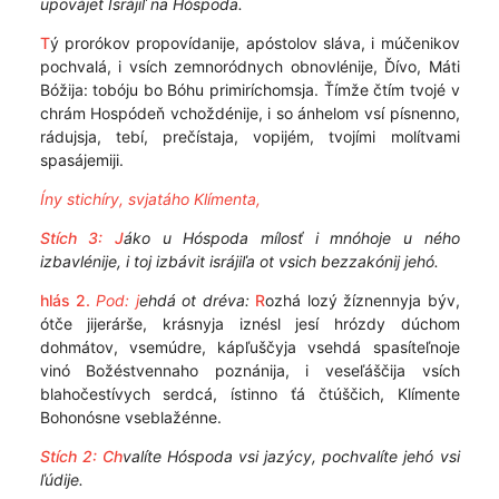
upovájet Isrájiľ na Hóspoda.
T
ý prorókov propovídanije, apóstolov sláva, i múčenikov
pochvalá, i vsích zemnoródnych obnovlénije, Ďívo, Máti
Bóžija: tobóju bo Bóhu primiríchomsja. Ťímže čtím tvojé v
chrám Hospódeň vchoždénije, i so ánhelom vsí písnenno,
rádujsja, tebí, prečístaja, vopijém, tvojími molítvami
spasájemiji.
Íny stichíry, svjatáho Klímenta,
Stích 3:
J
áko u Hóspoda mílosť i mnóhoje u ného
izbavlénije, i toj izbávit isrájiľa ot vsich bezzakónij jehó.
hlás 2.
Pod: j
ehdá ot dréva:
R
ozhá lozý žíznennyja býv,
ótče jijerárše, krásnyja iznésl jesí hrózdy dúchom
dohmátov, vsemúdre, kápľuščyja vsehdá spasíteľnoje
vinó Božéstvennaho poznánija, i veseľáščija vsích
blahočestívych serdcá, ístinno ťá čtúščich, Klímente
Bohonósne vseblažénne.
Stích 2:
Ch
valíte Hóspoda vsi jazýcy, pochvalíte jehó vsi
ľúdije.