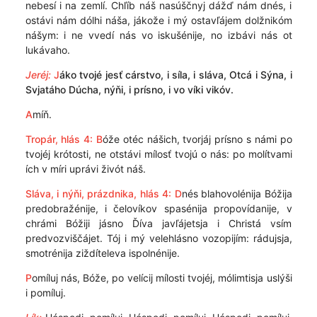
nebesí i na zemlí. Chľíb náš nasúščnyj dážď nám dnés, i
ostávi nám dólhi náša, jákože i mý ostavľájem dolžnikóm
nášym: i ne vvedí nás vo iskušénije, no izbávi nás ot
lukávaho.
Jeréj:
J
áko tvojé jesť cárstvo, i síla, i sláva, Otcá i Sýna, i
Svjatáho Dúcha, nýňi, i prísno, i vo víki vikóv.
A
míň.
Tropár, hlás 4:
B
óže otéc nášich, tvorjáj prísno s námi po
tvojéj krótosti, ne otstávi mílosť tvojú o nás: po molítvami
ích v míri uprávi živót náš.
Sláva, i nýňi, prázdnika, hlás 4:
D
nés blahovolénija Bóžija
predobražénije, i čelovíkov spasénija propovídanije, v
chrámi Bóžiji jásno Ďíva javľájetsja i Christá vsím
predvozviščájet. Tój i mý velehlásno vozopijím: rádujsja,
smotrénija ziždíteleva ispolnénije.
P
omíluj nás, Bóže, po velícij mílosti tvojéj, mólimtisja uslýši
i pomíluj.