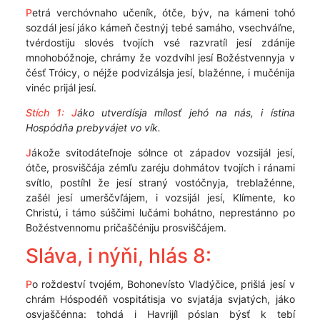
P
etrá verchóvnaho učeník, ótče, býv, na kámeni tohó
sozdál jesí jáko kámeň čestnýj tebé samáho, vsechváľne,
tvérdostiju slovés tvojích vsé razvratíl jesí zdánije
mnohobóžnoje, chrámy že vozdvíhl jesí Božéstvennyja v
čésť Tróicy, o néjže podvizálsja jesí, blažénne, i mučénija
vinéc prijál jesí.
Stích 1:
J
áko utverdísja mílosť jehó na nás, i ístina
Hospódňa prebyvájet vo vík.
J
ákože svitodáteľnoje sólnce ot západov vozsijál jesí,
ótče, prosviščája zémľu zaréju dohmátov tvojích i ránami
svítlo, postíhl že jesí straný vostóčnyja, treblažénne,
zašél jesí umerščvľájem, i vozsijál jesí, Klímente, ko
Christú, i támo súščimi lučámi bohátno, neprestánno po
Božéstvennomu pričaščéniju prosviščájem.
Sláva, i nýňi, hlás 8:
P
o roždeství tvojém, Bohonevísto Vladýčice, prišlá jesí v
chrám Hóspodéň vospitátisja vo svjatája svjatých, jáko
osvjaščénna: tohdá i Havrijíl póslan býsť k tebí