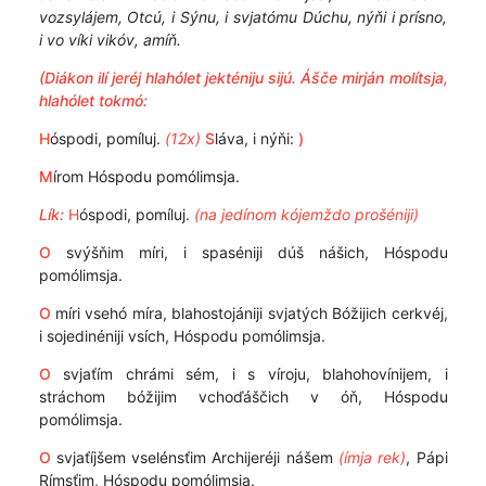
vozsylájem, Otcú, i Sýnu, i svjatómu Dúchu, nýňi i prísno,
i vo víki vikóv, amíň.
(Diákon ilí jeréj hlahólet jekténiju sijú. Ášče mirján molítsja,
hlahólet tokmó:
H
óspodi, pomíluj.
(12x)
S
láva, i nýňi:
)
M
írom Hóspodu pomólimsja.
Lík:
H
óspodi, pomíluj.
(na jedínom kójemždo prošéniji)
O
svýšňim míri, i spaséniji dúš nášich, Hóspodu
pomólimsja.
O
míri vsehó míra, blahostojániji svjatých Bóžijich cerkvéj,
i sojedinéniji vsích, Hóspodu pomólimsja.
O
svjaťím chrámi sém, i s víroju, blahohovínijem, i
stráchom bóžijim vchoďáščich v óň, Hóspodu
pomólimsja.
O
svjaťíjšem vselénsťim Archijeréji nášem
(ímja rek)
, Pápi
Rímsťim, Hóspodu pomólimsja.