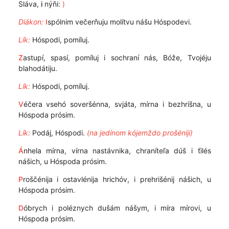
Sláva,
i
nýňi:
)
Diákon:
I
spólnim večerňuju molítvu nášu Hóspodevi.
Lík:
Hóspodi, pomíluj.
Z
astupí, spasí, pomíluj i sochraní nás, Bóže, Tvojéju
blahodátiju.
Lík:
Hóspodi, pomíluj.
V
éčera vsehó soveršénna, svjáta, mírna i bezhríšna, u
Hóspoda prósim.
Lík:
Podáj, Hóspodi.
(na jedínom kójemždo prošéniji)
Á
nhela mírna, vírna nastávnika, chraníteľa dúš i ťilés
nášich, u Hóspoda prósim.
P
roščénija i ostavlénija hrichóv, i prehrišénij nášich, u
Hóspoda prósim.
D
óbrych i poléznych dušám nášym, i míra mírovi, u
Hóspoda prósim.