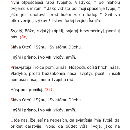
N
ýňi otpuščáješi rabá tvojehó, Vladýko, * po hlahólu
tvojemú s mírom. * Jáko víďista oči mojí spasénije tvojé, *
jéže jesí uhotovál pred licém vsich ľudéj. * Svít vo
otkrovénije jazýkov * i slávu ľudéj tvojích Ísraiľa
Svjatýj Bóže, svjatýj krípkij, svjatýj bezsmértnyj, pomíluj
nás.
(3x)
S
láva Otcú, i Sýnu, i Svjatómu Dúchu.
I nýňi i prísno, i vo víki vikóv, amíň.
P
resvjatája Tróice pomíluj nás: Hóspodi, očísti hrichí náša:
Vladýko, prostí bezzakónija náša: svjatýj, posití, i iscilí
némošči náša, ímene Tvojehó rádi.
Hóspodi, pomíluj.
(3x)
S
láva Otcú, i Sýnu, i Svjatómu Dúchu.
I nýňi i prísno, i vo víki vikóv, amíň.
Ó
tče naš, íže jesí na nebesích, da svjatítsja ímja Tvojé, da
priídet cárstvije Tvojé: da búdet vóľa Tvojá, jáko na