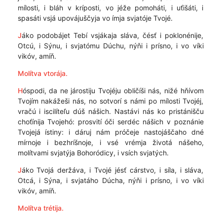
mílosti, i bláh v kríposti, vo jéže pomoháti, i uťišáti, i
spasáti vsjá upovájuščyja vo ímja svjatóje Tvojé.
J
áko podobájet Tebí vsjákaja sláva, čésť i poklonénije,
Otcú, i Sýnu, i svjatómu Dúchu, nýňi i prísno, i vo víki
vikóv, amíň.
Molítva vtorája.
H
óspodi, da ne járostiju Tvojéju obličíši nás, nižé hňívom
Tvojím nakážeši nás, no sotvorí s námi po mílosti Tvojéj,
vračú i iscilíteľu dúš nášich. Nastávi nás ko pristánišču
choťínija Tvojehó: prosvití óči serdéc nášich v poznánie
Tvojejá ístiny: i dáruj nám próčeje nastojáščaho dné
mírnoje i bezhríšnoje, i vsé vrémja životá nášeho,
molítvami svjatýja Bohoródicy, i vsích svjatých.
J
áko Tvojá deržáva, i Tvojé jésť cárstvo, i síla, i sláva,
Otcá, i Sýna, i svjatáho Dúcha, nýňi i prísno, i vo víki
vikóv, amíň.
Molítva trétija.