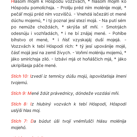
H
lásom mojím k Hóspodu vozzvách, * hlasóm mojím ko
Hóspodu pomolíchsja. - Prolíju préd ním molénije mojé, *
pečáľ mojú préd ním vozviščú. - Vnehdá isčezáti ot mené
dúchu mojemú, * i tý poznal jesí stezí mojá. - Na putí sém
po nemúže choždách, * skrýša síť mňí. - Smotrjách
odesnúju i vozhľadách, * i ne bí znájaj mené. - Pohíbe
bíhstvo ot mené, * i ňísť vzyskajáj duší mojejá. -
Vozzvách k tebí Hóspodi rích: * tý jesí upovánije mojé,
čásť mojá jesí na zemlí žívych. - Voňmí moléniju mojemú, *
jáko smiríchsja ziló. - Izbávi mjá ot hoňáščich mjá, * jáko
ukripíšasja páče mené.
Stích 10: I
zvedí iz temnícy dúšu mojú, ispovídatisja ímeni
tvojemú.
Stích 9: M
ené ždút právednicy, dóndeže vozdási mňi.
Stích 8: I
z hlubiný vozvách k tebí Hóspodi, Hóspodi
uslýši hlas moj.
Stích 7:
D
a búdut úši tvojí vnémľušči hlásu molénija
mojehó.