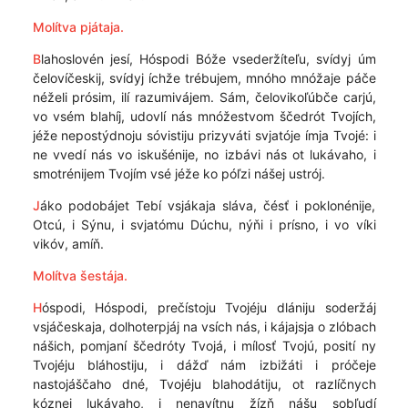
Molítva pjátaja.
B
lahoslovén jesí, Hóspodi Bóže vsederžíteľu, svídyj úm
čelovíčeskij, svídyj íchže trébujem, mnóho mnóžaje páče
néželi prósim, ilí razumivájem. Sám, čelovikoľúbče carjú,
vo vsém blahíj, udovlí nás mnóžestvom ščedrót Tvojích,
jéže nepostýdnoju sóvistiju prizyváti svjatóje ímja Tvojé: i
ne vvedí nás vo iskušénije, no izbávi nás ot lukávaho, i
smotrénijem Tvojím vsé jéže ko póľzi nášej ustrój.
J
áko podobájet Tebí vsjákaja sláva, čésť i poklonénije,
Otcú, i Sýnu, i svjatómu Dúchu, nýňi i prísno, i vo víki
vikóv, amíň.
Molítva šestája.
H
óspodi, Hóspodi, prečístoju Tvojéju dlániju soderžáj
vsjáčeskaja, dolhoterpjáj na vsích nás, i kájajsja o zlóbach
nášich, pomjaní ščedróty Tvojá, i mílosť Tvojú, posití ny
Tvojéju bláhostiju, i dážď nám izbižáti i próčeje
nastojáščaho dné, Tvojéju blahodátiju, ot razlíčnych
kóznej lukávaho, i nenavítnu žízň nášu sobľudí