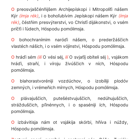
O
preosvjaščénňijšem Archijepískopi i Mitropolíťi nášem
Kýr
(ímja rék)
, i o bohoľubívim Jepískopi nášem Kýr
(ímja
rék)
, čéstňim presvýterstvi, vo Chrisťí dijákonstvi, o vsém
príčťi i ľúdech, Hóspodu pomólimsja.
O
bohochranímim naróďi nášem, o prederžáščich
vlastéch nášich, i o vsém vójinstvi, Hóspodu pomólimsja.
O
hráďi sém
(ilí
O vési séj,
ilí
O svjaťíj obíteli séj
)
, vsjákom
hráďi, straňí, i víroju živúščich v ních, Hóspodu
pomólimsja.
O
blahorastvoréniji vozdúchov, o izobíliji plodóv
zemných, i vrémeňich mírnych, Hóspodu pomólimsja.
O
plávajuščich, putešéstvujuščich, nedúhujuščich,
strážduščich, pľinénnych, i o spaséniji ích, Hóspodu
pomólimsja.
O
izbávitisja nám ot vsjákija skórbi, hňíva i núždy,
Hóspodu pomólimsja.