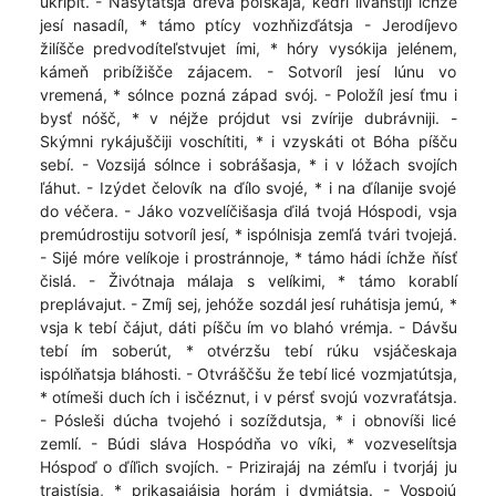
ukripít. - Nasýťatsja drevá poľskaja, kédri livánstiji íchže
jesí nasadíl, * támo ptícy vozhňizďátsja - Jerodíjevo
žilíšče predvodíteľstvujet ími, * hóry vysókija jelénem,
kámeň pribížišče zájacem. - Sotvoríl jesí lúnu vo
vremená, * sólnce pozná západ svój. - Položíl jesí ťmu i
bysť nóšč, * v néjže prójdut vsi zvírije dubrávniji. -
Skýmni rykájuščiji voschítiti, * i vzyskáti ot Bóha píšču
sebí. - Vozsijá sólnce i sobrášasja, * i v lóžach svojích
ľáhut. - Izýdet čelovík na ďílo svojé, * i na ďílanije svojé
do véčera. - Jáko vozvelíčišasja ďilá tvojá Hóspodi, vsja
premúdrostiju sotvoríl jesí, * ispólnisja zemľá tvári tvojejá.
- Sijé móre velíkoje i prostránnoje, * támo hádi íchže ňísť
čislá. - Živótnaja málaja s velíkimi, * támo korablí
preplávajut. - Zmíj sej, jehóže sozdál jesí ruhátisja jemú, *
vsja k tebí čájut, dáti píšču ím vo blahó vrémja. - Dávšu
tebí ím soberút, * otvérzšu tebí rúku vsjáčeskaja
ispólňatsja bláhosti. - Otvráščšu že tebí licé vozmjatútsja,
* otímeši duch ích i isčéznut, i v pérsť svojú vozvraťátsja.
- Pósleši dúcha tvojehó i sozíždutsja, * i obnovíši licé
zemlí. - Búdi sláva Hospódňa vo víki, * vozveselítsja
Hóspoď o ďíľich svojích. - Prizirajáj na zémľu i tvorjáj ju
trajstísja, * prikasajájsja horám i dymjátsja. - Vospojú