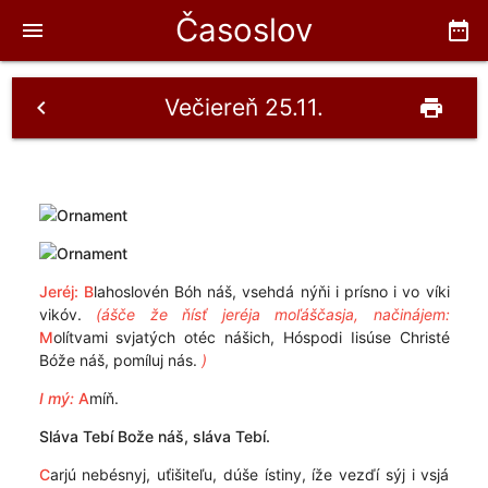
Časoslov
menu
date_range
Večiereň 25.11.
chevron_left
print
Jeréj:
B
lahoslovén Bóh náš, vsehdá nýňi i prísno i vo víki
vikóv.
(ášče že ňísť jeréja moľáščasja, načinájem:
M
olítvami svjatých otéc nášich, Hóspodi Iisúse Christé
Bóže náš, pomíluj nás.
)
I mý:
A
míň.
Sláva Tebí Bože náš, sláva Tebí.
C
arjú nebésnyj, uťišiteľu, dúše ístiny, íže vezďí sýj i vsjá