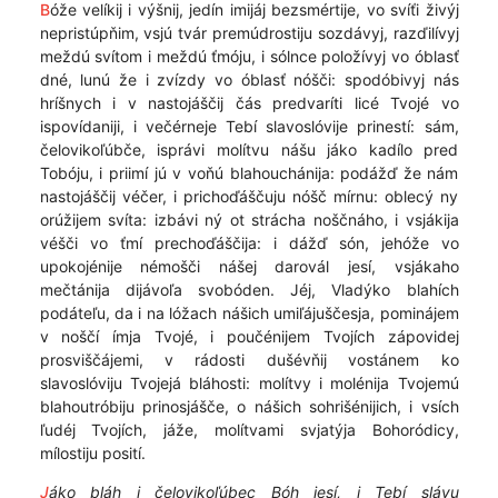
B
óže velíkij i výšnij, jedín imijáj bezsmértije, vo svíťi živýj
nepristúpňim, vsjú tvár premúdrostiju sozdávyj, razďilívyj
meždú svítom i meždú ťmóju, i sólnce položívyj vo óblasť
dné, lunú že i zvízdy vo óblasť nóšči: spodóbivyj nás
hríšnych i v nastojáščij čás predvaríti licé Tvojé vo
ispovídaniji, i večérneje Tebí slavoslóvije prinestí: sám,
čelovikoľúbče, isprávi molítvu nášu jáko kadílo pred
Tobóju, i priimí jú v voňú blahouchánija: podážď že nám
nastojáščij véčer, i prichoďáščuju nóšč mírnu: oblecý ny
orúžijem svíta: izbávi ný ot strácha noščnáho, i vsjákija
véšči vo ťmí prechoďáščija: i dážď són, jehóže vo
upokojénije némošči nášej darovál jesí, vsjákaho
mečtánija dijávoľa svobóden. Jéj, Vladýko blahích
podáteľu, da i na lóžach nášich umiľájuščesja, pominájem
v noščí ímja Tvojé, i poučénijem Tvojích zápovidej
prosviščájemi, v rádosti dušévňij vostánem ko
slavoslóviju Tvojejá bláhosti: molítvy i molénija Tvojemú
blahoutróbiju prinosjášče, o nášich sohrišénijich, i vsích
ľudéj Tvojích, jáže, molítvami svjatýja Bohoródicy,
mílostiju posití.
J
áko bláh i čelovikoľúbec Bóh jesí, i Tebí slávu