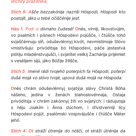
stichíry prázdnika,
Stích 6:
A
šče bezzakónija nazriši Hóspodi, Hóspodi kto
postojít, jáko u tebé očiščénije jesť.
hlás 1.
Pod: o
dívnaho čudesé!
D
nés, vírniji, likovstvújim,
vo psalmích i písnech Hóspodevi pojúšče, i čtúšče tohó
svjaščénnuju síň, oduševlénnyj kivót, nevmistímoje Slóvo
vmistívšuju: privóditsja bo Hóspodevi, páče jestestvá
plótiju mladénstvujušči, i svjatítel velíkij Zachárija prijémlet
s vesélijem sijú, jáko Bóžije žilíšče.
Stích 5:
I
mené rádi tvojehó poterpích ťa Hóspodi, poterpí
dušá mojá vo slóvo tvojé, upová dušá mojá na Hóspoda.
D
nés chrám oduševlénnyj svjatýja slávy Christá Bóha
nášeho, jedína v ženách blahoslovénnaja, čístaja
privóditsja v chrám zakónnyj žíti vo svjatých: i rádujutsja
s néju Joakím i Ánna dúchom, i ďívstvenniji lícy
Hóspodevi pojút, psalómski vospivájušče i čtúšče Máter
jehó.
Stích 4:
Ot
stráži útrenija do nóšči, ot stráži útrénija da