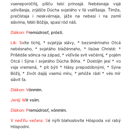
vseneporóčňij, píšču tebí prinosjá. Nebésnaja vsjá
udivíšasja, zrjášče Dúcha svjatáho v ťá vséľšasja. Ťímže,
prečístaja i neskvérnaja, jáže na nebesí i na zemlí
slávima, Máti Bóžija, spasí ród náš.
Diákon:
P
remúdrosť, prósti.
Lík:
S
víte tíchij, * svjatýja slávy, * bezsmértnaho Otcá
nebésnaho, * svjatáho blažénnaho, * Iisúse Christé: *
Prišédše sólnca na západ, * víďivše svít večérnij, * pojém
Otcá i Sýna i svjatáho Dúcha Bóha. * Dostójin jesí * vo
vsja vremená, * pít býti * hlásy prepodóbnými, * Sýne
Bóžij, * živót dajáj vsemú míru, * jehóže rádi * vés mír
slávit ťa.
Diákon:
V
ónmim.
Jeréj:
M
ír vsím.
Diákon:
P
remúdrosť, vónmim.
V neďiľu večera:
S
é nýňi blahoslovíte Hóspoda vsí rabý
Hóspodni.