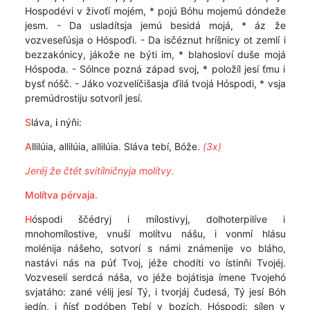
Hospodévi v živoťí mojém, * pojú Bóhu mojemú dóndeže
jesm. - Da usladítsja jemú besidá mojá, * áz že
vozveseľúsja o Hóspoďi. - Da isčéznut hríšnicy ot zemlí i
bezzakónicy, jákože ne býti im, * blahosloví duše mojá
Hóspoda. - Sólnce pozná západ svoj, * položíl jesí ťmu i
bysť nóšč. - Jáko vozvelíčišasja ďilá tvojá Hóspodi, * vsja
premúdrostiju sotvoríl jesí.
S
láva,
i
nýňi:
A
llilúia, allilúia, allilúia. Sláva tebí, Bóže.
(3x)
Jeréj že čtét svitílničnyja molítvy.
Molítva pérvaja.
H
óspodi ščédryj i mílostivyj, dolhoterpilíve i
mnohomílostive, vnuší molítvu nášu, i vonmí hlásu
molénija nášeho, sotvorí s námi známenije vo bláho,
nastávi nás na púť Tvoj, jéže chodíti vo ístinňi Tvojéj.
Vozveselí serdcá náša, vo jéže bojátisja ímene Tvojehó
svjatáho: zané vélij jesí Tý, i tvorjáj čudesá, Tý jesí Bóh
jedín, i ňísť podóben Tebí v bozích, Hóspodi: sílen v