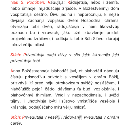
hlás 5.
Podóben: R
ádujsja:
R
ádujetsja, nébo i zemľá,
nébo úmnoje, hrjadúščeje zrjášče, v Božéstvennyj dóm
vospitátisja čéstno, Ďívu jedínu i neporóčnuju, k néjže
divjásja Zachárija vopijáše: dvére Hospódňa, chráma
otverzáju tebí dvéri, rádujuščisja v ném likovstvúj:
poznách bo i vírovach, jáko užé izbavlénije priídet
projavlénno Izráilevo, i rodítsja iz tebé Bóh Slóvo, dárujaj
mírovi véliju mílosť.
Stích: P
rivedútsja carjú ďívy v sľíd jejá: ískrennija jejá
privedútsja tebí.
Á
nna Božéstvennaja blahodáť jávi, ot blahodáti dánnuju
čístuju prisnoďívu privódit s vesélijem v chrám Bóžij,
prizvávši ití pred néju otrokovícam sviščý nosjáščym, i
hlahóľušči: pojdí, čádo, dávšemu ťá búdi vozložénije, i
blahovónnyj thimijám. Vnídi v nezachodímaja, i uvížď
tájny, i uhotóvisja býti Iisúsovo vmistílišče veséloje i
krásnoje, podajúščaho míru véliju mílosť.
Stích: P
rivedútsja v veséliji i rádovaniji, vvedútsja v chrám
carév.