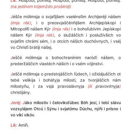
Lík:
Hóspodi, pomíluj. Hóspodi, pomíluj. Hóspodi, pomíluj.
(na jedínom kójemždo prošéniji)
J
éšče mólimsja o svjaťíjšem vselénsťim Archijeréji nášem
(ímja rék)
, i o preosvjaščénňijšem Archijepískopi i
Mitropolíťi nášem Kýr
(ímja rék)
i o bohoľubívim Jepískopi
nášem Kýr
(ímja rék)­
, o služáščich i poslužívšich vo
svjaťím chrámi sém, i o otcích nášich duchóvnych, i vséj
vo Chrisťí brátiji nášej.
J
eščé mólimsja o bohochranímim naróďi nášem, o
prederžáščich vlastéch nášich i o vsém vójinstvi.
J
eščé mólimsja o predstojáščich ľúdech, i ožidájuščich ot
tebé velíkija i bohátyja mílosti, za tvorjáščich nám
mílostyňu, i za vsjá pravoslávnyja
(ilí
pravovírnyja
)
christijány.
Jeréj:
J
áko mílostiv i čelovikoľúbec Bóh jesí, i tebí slávu
vozsylájem Otcú i Sýnu i svjatómu Dúchu, nýňi i prísno i
vo víki vikóv.
Lík:
Amíň.