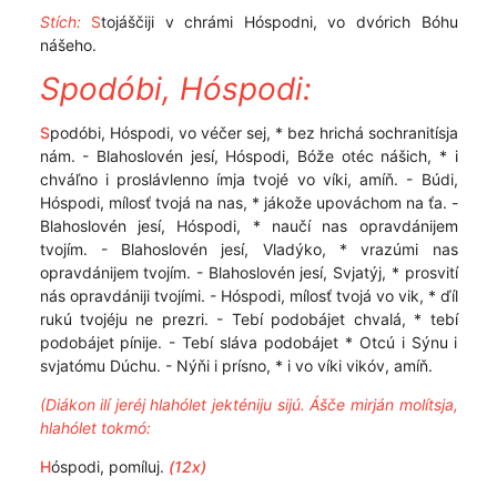
Stích:
S
tojáščiji v chrámi Hóspodni, vo dvórich Bóhu
nášeho.
Spodóbi, Hóspodi:
S
podóbi, Hóspodi, vo véčer sej, * bez hrichá sochranitísja
nám. - Blahoslovén jesí, Hóspodi, Bóže otéc nášich, * i
chváľno i proslávlenno ímja tvojé vo víki, amíň. - Búdi,
Hóspodi, mílosť tvojá na nas, * jákože upováchom na ťa. -
Blahoslovén jesí, Hóspodi, * naučí nas opravdánijem
tvojím. - Blahoslovén jesí, Vladýko, * vrazúmi nas
opravdánijem tvojím. - Blahoslovén jesí, Svjatýj, * prosvití
nás opravdániji tvojími. - Hóspodi, mílosť tvojá vo vik, * ďíl
rukú tvojéju ne prezri. - Tebí podobájet chvalá, * tebí
podobájet pínije. - Tebí sláva podobájet * Otcú i Sýnu i
svjatómu Dúchu. - Nýňi i prísno, * i vo víki vikóv, amíň.
(Diákon ilí jeréj hlahólet jekténiju sijú. Ášče mirján molítsja,
hlahólet tokmó:
H
óspodi, pomíluj.
(12x)