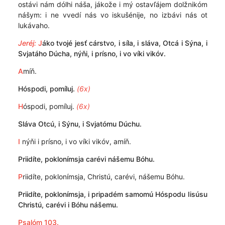
ostávi nám dólhi náša, jákože i mý ostavľájem dolžnikóm
nášym: i ne vvedí nás vo iskušénije, no izbávi nás ot
lukávaho.
Jeréj:
J
áko tvojé jesť cárstvo, i síla, i sláva, Otcá i Sýna, i
Svjatáho Dúcha, nýňi, i prísno, i vo víki vikóv.
A
míň.
Hóspodi, pomíluj.
(6x)
H
óspodi, pomíluj.
(6x)
Sláva Otcú, i Sýnu, i Svjatómu Dúchu.
I
nýňi i prísno, i vo víki vikóv, amíň.
Priidíte, poklonímsja carévi nášemu Bóhu.
P
riidíte, poklonímsja, Christú, carévi, nášemu Bóhu.
Priidíte, poklonímsja, i pripadém samomú Hóspodu Iisúsu
Christú, carévi i Bóhu nášemu.
Psalóm 103.