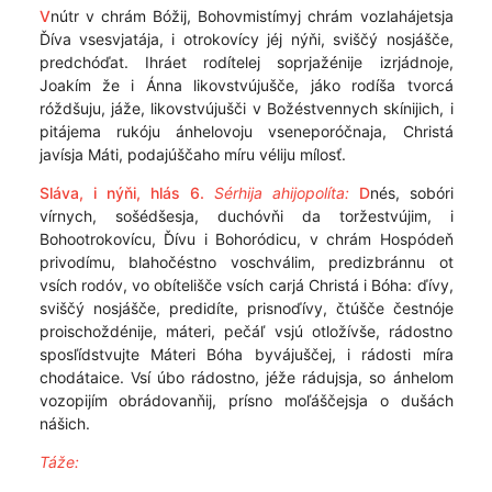
V
nútr v chrám Bóžij, Bohovmistímyj chrám vozlahájetsja
Ďíva vsesvjatája, i otrokovícy jéj nýňi, sviščý nosjášče,
predchóďat. Ihráet rodítelej soprjažénije izrjádnoje,
Joakím že i Ánna likovstvújušče, jáko rodíša tvorcá
róždšuju, jáže, likovstvújušči v Božéstvennych skínijich, i
pitájema rukóju ánhelovoju vseneporóčnaja, Christá
javísja Máti, podajúščaho míru véliju mílosť.
Sláva, i nýňi, hlás 6.
Sérhija ahijopolíta:
D
nés, sobóri
vírnych, sošédšesja, duchóvňi da toržestvújim, i
Bohootrokovícu, Ďívu i Bohoródicu, v chrám Hospódeň
privodímu, blahočéstno voschválim, predizbránnu ot
vsích rodóv, vo obítelišče vsích carjá Christá i Bóha: ďívy,
sviščý nosjášče, predidíte, prisnoďívy, čtúšče čestnóje
proischoždénije, máteri, pečáľ vsjú otložívše, rádostno
sposľídstvujte Máteri Bóha byvájuščej, i rádosti míra
chodátaice. Vsí úbo rádostno, jéže rádujsja, so ánhelom
vozopijím obrádovanňij, prísno moľáščejsja o dušách
nášich.
Táže: