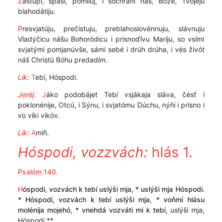
Z
astupí, spasí, pomíluj, i sochraní nás, Bóže, Tvojéju
blahodátiju.
P
resvjatúju, prečístuju, preblahoslovénnuju, slávnuju
Vladýčicu nášu Bohoródicu i prisnoďívu Maríju, so vsími
svjatými pomjanúvše, sámi sebé i drúh drúha, i vés živót
náš Christú Bóhu predadím.
Lík:
T
ebí, Hóspodi.
Jeréj:
J
áko podobájet Tebí vsjákaja sláva, čésť i
poklonénije, Otcú, i Sýnu, i svjatómu Dúchu, nýňi i prísno i
vo víki vikóv.
Lík:
A
míň.
Hóspodi, vozzvách:
hlás 1.
Psalóm 140.
H
óspodi, vozvách k tebí uslýši mja, * uslýši mja Hóspodi.
* Hóspodi, vozvách k tebí uslýši mja, * voňmí hlásu
molénija mojehó, * vnehdá vozváti mi k tebí,
uslýši mja,
Hóspodi.**