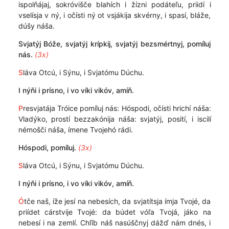
ispolňájaj, sokróvišče blahích i žízni podáteľu, priidí i
vselísja v ný, i očísti ný ot vsjákija skvérny, i spasí, bláže,
dúšy náša.
Svjatýj Bóže, svjatýj krípkij, svjatýj bezsmértnyj, pomíluj
nás.
(3x)
S
láva Otcú, i Sýnu, i Svjatómu Dúchu.
I nýňi i prísno, i vo víki vikóv, amíň.
P
resvjatája Tróice pomíluj nás: Hóspodi, očísti hrichí náša:
Vladýko, prostí bezzakónija náša: svjatýj, posití, i iscilí
némošči náša, ímene Tvojehó rádi.
Hóspodi, pomíluj.
(3x)
S
láva Otcú, i Sýnu, i Svjatómu Dúchu.
I nýňi i prísno, i vo víki vikóv, amíň.
Ó
tče naš, íže jesí na nebesích, da svjatítsja ímja Tvojé, da
priídet cárstvije Tvojé: da búdet vóľa Tvojá, jáko na
nebesí i na zemlí. Chľíb náš nasúščnyj dážď nám dnés, i