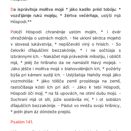
D
a isprávitsja molítva mojá * jáko kadílo préd tobóju: *
vozďijánije rukú mojéju, * žértva večérňaja,
uslýší mjá
Hóspodi.**
P
oloží Hóspodi chranénije ustóm mojím, * i dvér
ohraždénija o ustnách mojích. - Ne ukloní sérdca mojehó
v slovesá lukávstvija, * nepščeváti viný o hrisích. - So
čelovíki ďílajuščimi bezzakónije, * i ne sočtúsja s
izbránnymi ích. - Nakážet mjá právednik mílostiju, i obličít
mjá, * jeléj že hríšnaho da ne namástit hlavý mojejá. -
Jáko jéšče i molítva mojá v blahovolénijich ích, * požérty
býša pri kámeni sudijí ích. - Uslýšatsja hlahóly mojá jáko
vozmohóša: * jáko tólšča zemlí prosídesja na zemlí,
rastočíšasja kósti ích pri áďi. - Jáko k tebí Hóspodi,
Hóspodi óči mojí, * na ťá upovách, ne otimí dušu mojú. -
Sochraní mjá ot síti, júže sostáviša mí, * i ot soblázn
ďílajuščich bezzakónije. - Pádut vo mréžu svojú hríšnicy,
* jedín jésm áz dóndeže prejdú.
Psalóm 141.