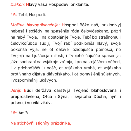
Diákon:
H
lavý váša Hóspodevi prikloníte.
Lík:
Tebí, Hóspodi.
Molítva hlavopriklonénija:
H
óspodi Bóže naš, priklonívyj
nebesá i sošédyj na spasénije róda čelovíčeskaho, prízri
na rabý Tvojá, i na dostojánije Tvojé. Tebí bo strášnomu i
čelovikoľúbcu sudijí, Tvojí rabí podkloníša hlavý, svojá
pokoriša výja, ne ot čelovík ožidájušče pómošči, no
Tvojejá naďíjuščesja mílosti, i Tvojehó čájušče spasénija:
jáže sochraní na vsjákoje vrémja, i po nastojáščem véčeri,
i v prichoďáščuju nošč, ot vsjákaho vrahá, ot vsjákaho
protívnaho ďíjstva diávoľskaho, i ot pomyšlénij sújetnych,
i vospominánij lukávych.
Jeréj:
B
údi deržáva cárstvija Tvojehó blahoslovéna i
preproslávlena, Otcá i Sýna, i svjatáho Dúcha, nýňi i
prísno, i vo víki vikóv.
Lík:
Amíň.
Na stichóvňi stichíry prázdnika,