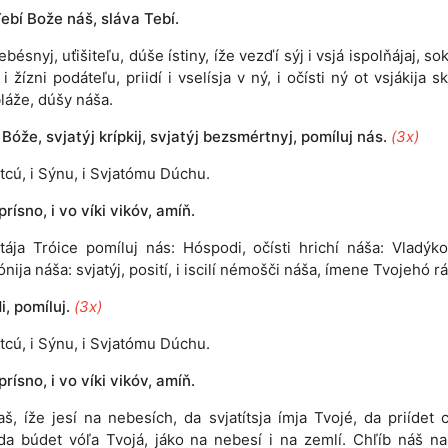
ebí Bože náš, sláva Tebí.
ebésnyj, uťišiteľu, dúše ístiny, íže vezďí sýj i vsjá ispolňájaj, s
i žízni podáteľu, priidí i vselísja v ný, i očísti ný ot vsjákija s
bláže, dúšy náša.
 Bóže, svjatýj krípkij, svjatýj bezsmértnyj, pomíluj nás.
(3x)
tcú, i Sýnu, i Svjatómu Dúchu.
 prísno, i vo víki vikóv, amíň.
atája Tróice pomíluj nás: Hóspodi, očísti hrichí náša: Vladýko
nija náša: svjatýj, posití, i iscilí némošči náša, ímene Tvojehó rá
, pomíluj.
(3x)
tcú, i Sýnu, i Svjatómu Dúchu.
 prísno, i vo víki vikóv, amíň.
aš, íže jesí na nebesích, da svjatítsja ímja Tvojé, da priídet c
da búdet vóľa Tvojá, jáko na nebesí i na zemlí. Chľíb náš n