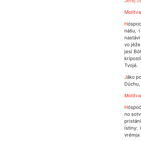
Jeréj že
Molítva
H
óspod
nášu, 
nastávi
vo jéže
jesí Bó
krípost
Tvojé.
J
áko po
Dúchu, n
Molítva
H
óspodi
no sotv
pristán
ístiny:
vrémja 