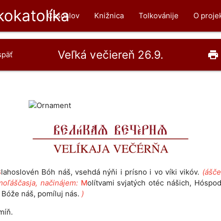
okatolíka
Časoslov
Knižnica
Tolkovánije
O proje
Veľká večiereň 26.9.
print
späť
B
lahoslovén Bóh náš, vsehdá nýňi i prísno i vo víki vikóv.
(ášče
moľáščasja, načinájem:
M
olítvami svjatých otéc nášich, Hóspod
 Bóže náš, pomíluj nás.
)
míň.