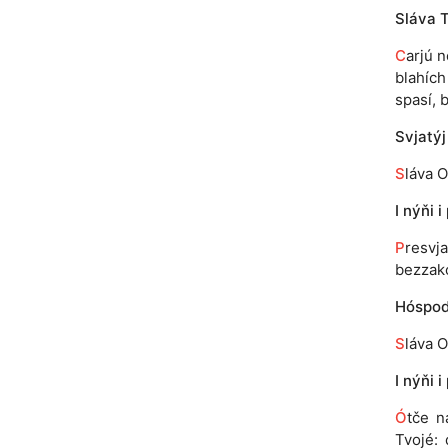
Sláva T
C
arjú n
blahích 
spasí, 
Svjatýj
S
láva O
I nýňi i
P
resvj
bezzakó
Hóspodi
S
láva O
I nýňi i
Ó
tče n
Tvojé: 