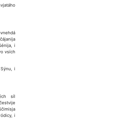
svjatáho
, vnehdá
čájanija
énija, i
vo vsích
 Sýnu, i
ých síl
čestvije
ščimisja
ódicy, i