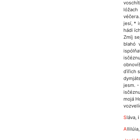
voschít
lóžach 
véčera.
jesí, *
hádi íc
Zmíj se
blahó 
ispólňa
isčéznu
obnovíš
ďíľich s
dymjáts
jesm. -
isčéznu
mojá Hó
vozvelí
S
láva,
i
A
llilúia