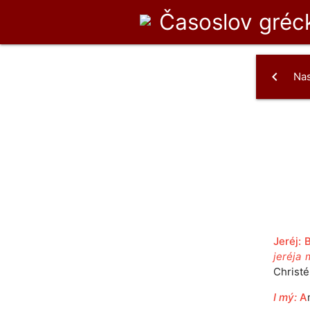
Časoslov
gréck
chevron_left
Na
Jeréj:
jeréja 
Christé
I mý:
A