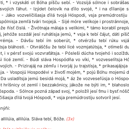
iti, * i vzyskáti ot Bóha píšču sebí. - Vozsijá sólnce i sobrášasj
svojích ľáhut. - Izýdet čelovík na ďílo svojé, * i na ďílanije 
 - Jáko vozvelíčišasja ďilá tvojá Hóspodi, vsja premúdrostiju 
 ispólnisja zemľá tvári tvojejá. - Sijé móre velíkoje i prostránnoje
hže ňísť čislá. - Živótnaja málaja s velíkimi, * támo korablí preplá
j, jehóže sozdál jesí ruhátisja jemú, * vsja k tebí čájut, dáti píš
vrémja. - Dávšu tebí ím soberút, * otvérzšu tebí rúku vsjá
tsja bláhosti. - Otvráščšu že tebí licé vozmjatútsja, * otímeši du
t, i v pérsť svojú vozvraťátsja. - Pósleši dúcha tvojehó i sozíždut
i licé zemlí. - Búdi sláva Hospódňa vo víki, * vozveselítsja 
vojích. - Prizirajáj na zémľu i tvorjáj ju trajstísja, * prikasajájsj
ja. - Vospojú Hospodévi v živoťí mojém, * pojú Bóhu mojemú
 Da usladítsja jemú besidá mojá, * áz že vozveseľúsja o Hóspo
t hríšnicy ot zemlí i bezzakónicy, jákože ne býti im, * blahosl
spoda. - Sólnce pozná západ svoj, * položíl jesí ťmu i bysť nóšč
čišasja ďilá tvojá Hóspodi, * vsja premúdrostiju sotvoríl jesí.
nýňi:
, allilúia, allilúia. Sláva tebí, Bóže.
(3x)