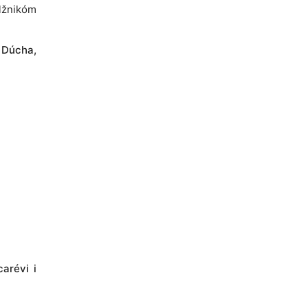
lžnikóm
o Dúcha,
carévi i