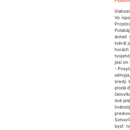
Psalóm
B
lahos
Vo ispo
Prosti
Polaháj
ánheli 
tvérdi j
horách
tvojehó
jesí im
- Posyl
sélnyja
sredý k
plodá ď
čelovík
licé je
livánst
predvod
Sotvorí
bysť nó