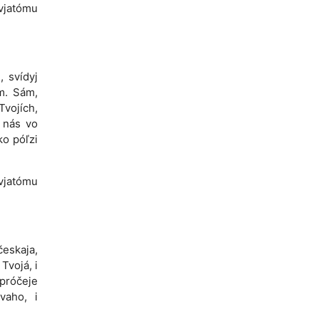
svjatómu
, svídyj
m. Sám,
Tvojích,
í nás vo
ko póľzi
svjatómu
eskaja,
Tvojá, i
 próčeje
vaho, i