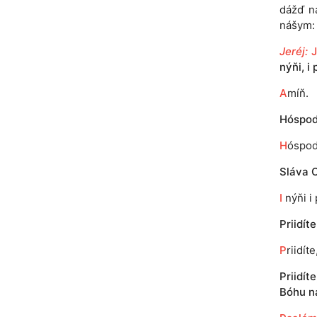
dážď n
nášym: 
Jeréj:
nýňi, i 
A
míň.
Hóspodi
H
óspod
Sláva O
I
nýňi i 
Priidít
P
riidít
Priidít
Bóhu n