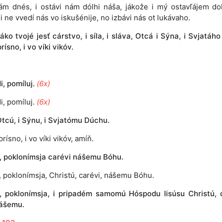
ám dnés, i ostávi nám dólhi náša, jákože i mý ostavľájem do
i ne vvedí nás vo iskušénije, no izbávi nás ot lukávaho.
J
áko tvojé jesť cárstvo, i síla, i sláva, Otcá i Sýna, i Svjatáh
prísno, i vo víki vikóv.
, pomíluj.
(6x)
i, pomíluj.
(6x)
tcú, i Sýnu, i Svjatómu Dúchu.
prísno, i vo víki vikóv, amíň.
e, poklonímsja carévi nášemu Bóhu.
e, poklonímsja, Christú, carévi, nášemu Bóhu.
e, poklonímsja, i pripadém samomú Hóspodu Iisúsu Christú, 
ášemu.