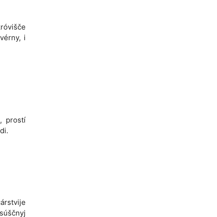
okróvišče
kvérny, i
, prostí
di.
árstvije
asúščnyj