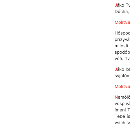
J
áko Tv
Dúcha, n
Molítva 
H
óspod
prizyvá
mílosti
spodóbi
vóľu Tv
J
áko bl
svjatóm
Molítva
N
emól
vospivá
ímeni T
Tebé ís
vsích s