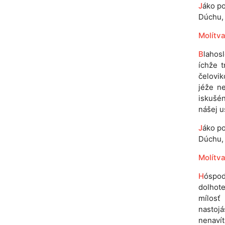
J
áko po
Dúchu, 
Molítva
B
lahos
íchže 
čelovik
jéže ne
iskušén
nášej u
J
áko po
Dúchu, n
Molítva
H
óspod
dolhote
mílosť 
nastoj
nenavít