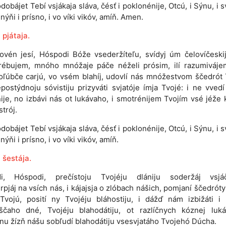
dobájet Tebí vsjákaja sláva, čésť i poklonénije, Otcú, i Sýnu, i 
nýňi i prísno, i vo víki vikóv, amíň. Amen.
 pjátaja.
lovén jesí, Hóspodi Bóže vsederžíteľu, svídyj úm čelovíčeskij
trébujem, mnóho mnóžaje páče néželi prósim, ilí razumiváje
oľúbče carjú, vo vsém blahíj, udovlí nás mnóžestvom ščedrót 
postýdnoju sóvistiju prizyváti svjatóje ímja Tvojé: i ne vved
ije, no izbávi nás ot lukávaho, i smotrénijem Tvojím vsé jéže 
strój.
dobájet Tebí vsjákaja sláva, čésť i poklonénije, Otcú, i Sýnu, i 
ýňi i prísno, i vo víki vikóv, amíň.
 šestája.
i, Hóspodi, prečístoju Tvojéju dlániju soderžáj vsjáč
rpjáj na vsích nás, i kájajsja o zlóbach nášich, pomjaní ščedróty 
Tvojú, posití ny Tvojéju bláhostiju, i dážď nám izbižáti i
áščaho dné, Tvojéju blahodátiju, ot razlíčnych kóznej luká
nu žízň nášu sobľudí blahodátiju vsesvjatáho Tvojehó Dúcha.