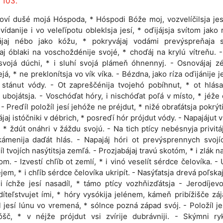
 103.
loví dušé mojá Hóspoda, * Hóspodi Bóže moj, vozvelíčilsja jesí
vídanije i vo veleľípotu obleklsja jesí, * oďijájsja svítom jako r
rájaj nébo jako kóžu, * pokryvájaj vodámi prevýspreňaja s
aj óblaki na voschoždénije svojé, * choďáj na krylú vítreňu. -
svojá dúchi, * i sluhí svojá plámeň óhnennyj. - Osnovájaj 
ejá, * ne preklonítsja vo vík víka. - Bézdna, jako ríza oďijánije j
 stánut vódy. - Ot zapreščénija tvojehó pobíhnut, * ot hlás
 ubojátsja. - Voschóďat hóry, i nischóďat poľá v místo, * jéže
. - Preďíl položíl jesí jehóže ne préjdut, * nižé obraťátsja pokrýt
ájaj istóčniki v débrich, * posreďí hór prójdut vódy. - Napajájut vs
, * ždút onáhri v žáždu svojú. - Na tich ptícy nebésnyja privitáj
ámenija daďát hlás. - Napajáj hóri ot prevýsprennych svojí
íl tvojích nasýtitsja zemľá. - Prozjabájaj travú skotóm, * i zlák n
om. - Izvestí chľíb ot zemlí, * i vinó veselít sérdce čelovíka. - 
léjem, * i chľíb sérdce čelovíka ukripít. - Nasýťatsja drevá poľskaj
iji íchže jesí nasadíl, * támo ptícy vozhňizďátsja - Jerodíjevo
íteľstvujet ími, * hóry vysókija jelénem, kámeň pribížišče zá
l jesí lúnu vo vremená, * sólnce pozná západ svój. - Položíl je
šč, * v néjže prójdut vsi zvírije dubrávniji. - Skýmni ryk