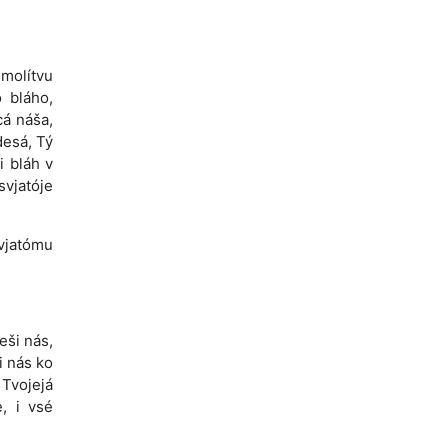
 molítvu
 bláho,
cá náša,
desá, Tý
i bláh v
svjatóje
svjatómu
eši nás,
i nás ko
 Tvojejá
e, i vsé