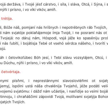
ojá deržáva, i Tvojé jésť cárstvo, i síla, i sláva, Otcá, i Sýna, i 
ýňi i prísno, i vo víki vikóv, amíň.
trétija.
i, Bóže náš, pomjaní nás hríšnych i nepotrébnych ráb Tvojích
ti nám svjatóje poklaňájemoje ímja Tvojé, i ne posramí nás ot 
 Tvojejá: no dáruj nám, Hóspodi, vsjá jáže ko spaséniju proš
 nás ľubíti, i bojátisja Tebé ot vsehó sérdca nášeho, i tvoríti 
ojú.
áh i čelovikoľúbec Bóh jesí, i Tebí slávu vozsylájem, Otcú, i
u Dúchu, nýňi i prísno, i vo víki vikóv, amíň.
 četvértaja.
čnymi písňmi, i neprestánnymi slavoslovléňmi ot svjat
jemyj, ispólni ustá náša chvalénija Tvojehó, jéže podáti velí
vojemú svjatómu: i dážď nám učástije, i nasľídije so vsími bojá
tinnoju, i chraňáščimi zápovidi Tvojá, molítvami svjatýja Bohor
vjatých Tvojích.