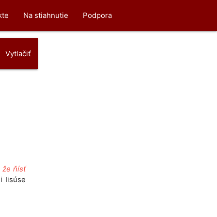
kte
Na stiahnutie
Podpora
Vytlačiť
 že ňísť
i Iisúse