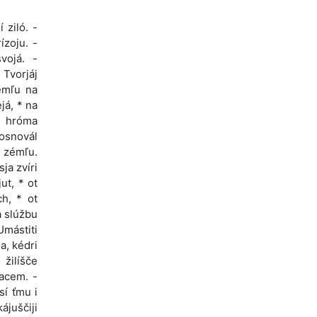
 ziló. -
ízoju. -
vojá. -
 Tvorjáj
zémľu na
ejá, * na
a hróma
 osnovál
i zémľu.
ja zvíri
ut, * ot
ch, * ot
a slúžbu
Umástiti
a, kédri
 žilíšče
jacem. -
sí ťmu i
ájuščiji