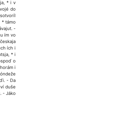
a, * i v
svojé do
sotvoríl
, * támo
vajut. -
ču ím vo
českaja
ch ích i
sja, * i
Hóspoď o
a horám i
 dóndeže
ďi. - Da
oví duše
. - Jáko