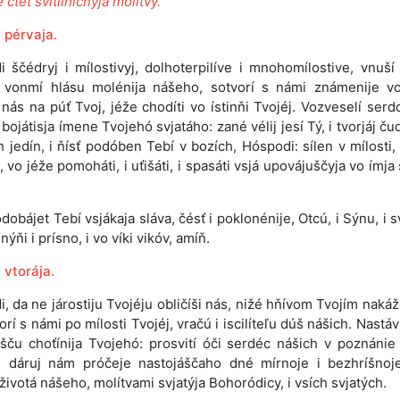
 čtét svitílničnyja molítvy.
 pérvaja.
i ščédryj i mílostivyj, dolhoterpilíve i mnohomílostive, vnuší
i vonmí hlásu molénija nášeho, sotvorí s námi známenije vo
 nás na púť Tvoj, jéže chodíti vo ístinňi Tvojéj. Vozveselí serd
 bojátisja ímene Tvojehó svjatáho: zané vélij jesí Tý, i tvorjáj ču
h jedín, i ňísť podóben Tebí v bozích, Hóspodi: sílen v mílosti, 
i, vo jéže pomoháti, i uťišáti, i spasáti vsjá upovájuščyja vo ímja 
dobájet Tebí vsjákaja sláva, čésť i poklonénije, Otcú, i Sýnu, i 
ýňi i prísno, i vo víki vikóv, amíň.
 vtorája.
, da ne járostiju Tvojéju obličíši nás, nižé hňívom Tvojím nakáž
orí s námi po mílosti Tvojéj, vračú i iscilíteľu dúš nášich. Nastáv
išču choťínija Tvojehó: prosvití óči serdéc nášich v poznánie
 i dáruj nám próčeje nastojáščaho dné mírnoje i bezhríšnoj
životá nášeho, molítvami svjatýja Bohoródicy, i vsích svjatých.