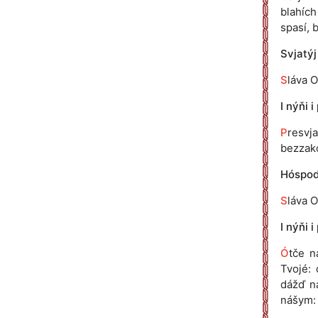
blahích 
spasí, 
Svjatýj
S
láva O
I nýňi i
P
resvj
bezzakó
Hóspodi
S
láva O
I nýňi i
Ó
tče n
Tvojé: 
dážď n
nášym: 