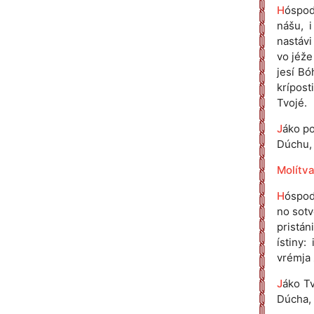
H
óspod
nášu, 
nastávi
vo jéže
jesí Bó
krípost
Tvojé.
J
áko po
Dúchu, n
Molítva
H
óspodi
no sotv
pristán
ístiny:
vrémja 
J
áko Tv
Dúcha, n