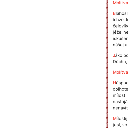
Molítva
B
lahos
íchže 
čelovik
jéže ne
iskušén
nášej u
J
áko po
Dúchu, n
Molítva
H
óspod
dolhote
mílosť 
nastoj
nenavít
M
ílost
jesí, s