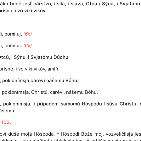
J
áko tvojé jesť cárstvo, i síla, i sláva, Otcá i Sýna, i Svjatáh
prísno, i vo víki vikóv.
, pomíluj.
(6x)
i, pomíluj.
(6x)
tcú, i Sýnu, i Svjatómu Dúchu.
prísno, i vo víki vikóv, amíň.
e, poklonímsja carévi nášemu Bóhu.
e, poklonímsja, Christú, carévi, nášemu Bóhu.
e, poklonímsja, i pripadém samomú Hóspodu Iisúsu Christú, 
ášemu.
 103.
loví dušé mojá Hóspoda, * Hóspodi Bóže moj, vozvelíčilsja jesí
vídanije i vo veleľípotu obleklsja jesí, * oďijájsja svítom jako r