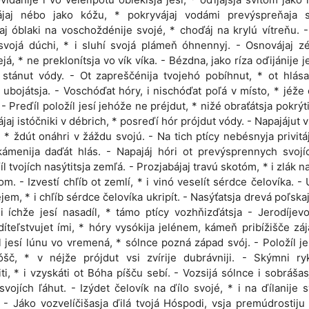
rájaj nébo jako kóžu, * pokryvájaj vodámi prevýspreňaja s
aj óblaki na voschoždénije svojé, * choďáj na krylú vítreňu. -
svojá dúchi, * i sluhí svojá plámeň óhnennyj. - Osnovájaj 
ejá, * ne preklonítsja vo vík víka. - Bézdna, jako ríza oďijánije j
 stánut vódy. - Ot zapreščénija tvojehó pobíhnut, * ot hlás
 ubojátsja. - Voschóďat hóry, i nischóďat poľá v místo, * jéže
. - Preďíl položíl jesí jehóže ne préjdut, * nižé obraťátsja pokrýt
ájaj istóčniki v débrich, * posreďí hór prójdut vódy. - Napajájut vs
, * ždút onáhri v žáždu svojú. - Na tich ptícy nebésnyja privitáj
ámenija daďát hlás. - Napajáj hóri ot prevýsprennych svojí
íl tvojích nasýtitsja zemľá. - Prozjabájaj travú skotóm, * i zlák n
om. - Izvestí chľíb ot zemlí, * i vinó veselít sérdce čelovíka. - 
léjem, * i chľíb sérdce čelovíka ukripít. - Nasýťatsja drevá poľskaj
iji íchže jesí nasadíl, * támo ptícy vozhňizďátsja - Jerodíjevo
íteľstvujet ími, * hóry vysókija jelénem, kámeň pribížišče zá
l jesí lúnu vo vremená, * sólnce pozná západ svój. - Položíl je
šč, * v néjže prójdut vsi zvírije dubrávniji. - Skýmni ryk
iti, * i vzyskáti ot Bóha píšču sebí. - Vozsijá sólnce i sobrášasj
svojích ľáhut. - Izýdet čelovík na ďílo svojé, * i na ďílanije 
 - Jáko vozvelíčišasja ďilá tvojá Hóspodi, vsja premúdrostiju 