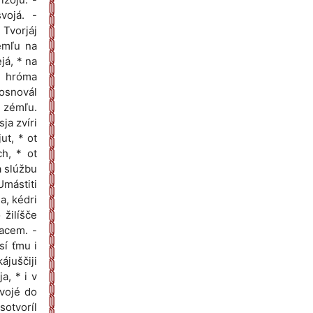
vojá. -
 Tvorjáj
zémľu na
ejá, * na
a hróma
 osnovál
i zémľu.
ja zvíri
ut, * ot
ch, * ot
a slúžbu
Umástiti
a, kédri
 žilíšče
jacem. -
sí ťmu i
ájuščiji
a, * i v
svojé do
sotvoríl