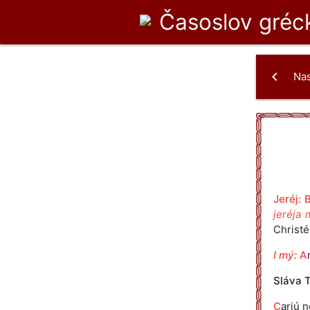
Časoslov
gréck
chevron_left
Na
Jeréj:
jeréja 
Christé
I mý:
A
Sláva T
C
arjú n