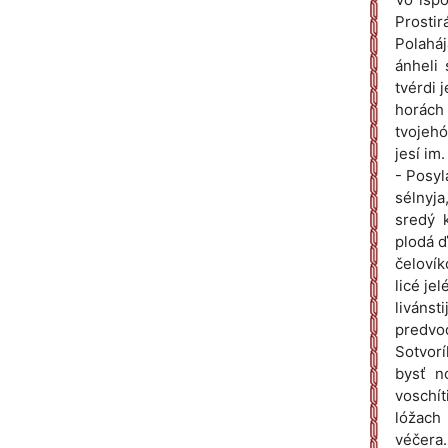
Prosti
Polaháj
ánheli 
tvérdi j
horách
tvojehó
jesí im
- Posyl
sélnyja
sredý k
plodá ď
čelovík
licé je
livánst
predvod
Sotvorí
bysť nó
voschít
lóžach 
véčera.