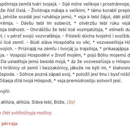
 ispólnisja zemľá tvári tvojejá. - Sijé móre velíkoje i prostránnoje
hže ňísť čislá. - Živótnaja málaja s velíkimi, * támo korablí preplá
j, jehóže sozdál jesí ruhátisja jemú, * vsja k tebí čájut, dáti píš
vrémja. - Dávšu tebí ím soberút, * otvérzšu tebí rúku vsjá
tsja bláhosti. - Otvráščšu že tebí licé vozmjatútsja, * otímeši du
t, i v pérsť svojú vozvraťátsja. - Pósleši dúcha tvojehó i sozíždut
i licé zemlí. - Búdi sláva Hospódňa vo víki, * vozveselítsja 
vojích. - Prizirajáj na zémľu i tvorjáj ju trajstísja, * prikasajájsj
ja. - Vospojú Hospodévi v živoťí mojém, * pojú Bóhu mojemú
 Da usladítsja jemú besidá mojá, * áz že vozveseľúsja o Hóspo
t hríšnicy ot zemlí i bezzakónicy, jákože ne býti im, * blahosl
spoda. - Sólnce pozná západ svoj, * položíl jesí ťmu i bysť nóšč
čišasja ďilá tvojá Hóspodi, * vsja premúdrostiju sotvoríl jesí.
nýňi:
, allilúia, allilúia. Sláva tebí, Bóže.
(3x)
 čtét svitílničnyja molítvy.
 pérvaja.