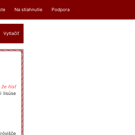
kte
Na stiahnutie
Podpora
Vytlačiť
 že ňísť
i Iisúse
okróvišče