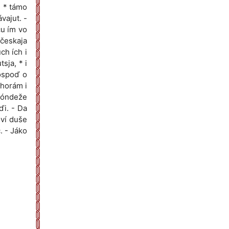
, * támo
vajut. -
ču ím vo
českaja
ch ích i
sja, * i
Hóspoď o
a horám i
 dóndeže
ďi. - Da
oví duše
. - Jáko