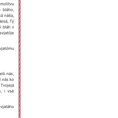
 molítvu
 bláho,
cá náša,
desá, Tý
i bláh v
svjatóje
svjatómu
eši nás,
i nás ko
 Tvojejá
e, i vsé
svjatáho