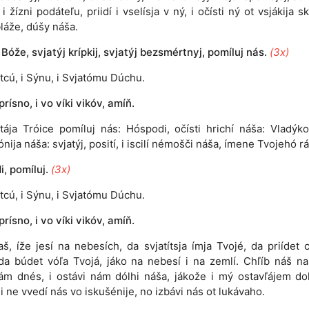
i žízni podáteľu, priidí i vselísja v ný, i očísti ný ot vsjákija s
bláže, dúšy náša.
 Bóže, svjatýj krípkij, svjatýj bezsmértnyj, pomíluj nás.
(3x)
tcú, i Sýnu, i Svjatómu Dúchu.
 prísno, i vo víki vikóv, amíň.
atája Tróice pomíluj nás: Hóspodi, očísti hrichí náša: Vladýko
nija náša: svjatýj, posití, i iscilí némošči náša, ímene Tvojehó rá
, pomíluj.
(3x)
tcú, i Sýnu, i Svjatómu Dúchu.
 prísno, i vo víki vikóv, amíň.
aš, íže jesí na nebesích, da svjatítsja ímja Tvojé, da priídet c
da búdet vóľa Tvojá, jáko na nebesí i na zemlí. Chľíb náš n
ám dnés, i ostávi nám dólhi náša, jákože i mý ostavľájem do
i ne vvedí nás vo iskušénije, no izbávi nás ot lukávaho.