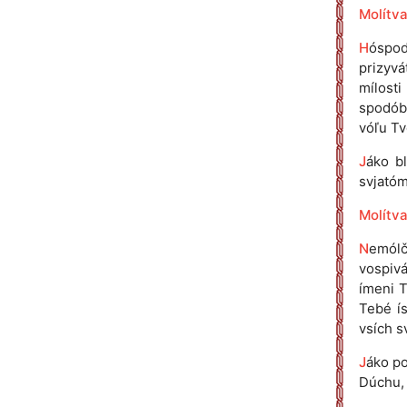
Molítva 
H
óspod
prizyvá
mílosti
spodóbi
vóľu Tv
J
áko bl
svjatóm
Molítva
N
emól
vospivá
ímeni T
Tebé ís
vsích s
J
áko po
Dúchu, 