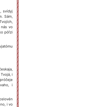
, svídyj
m. Sám,
Tvojích,
í nás vo
ko póľzi
svjatómu
eskaja,
Tvojá, i
 próčeje
vaho, i
hoslovén
no, i vo