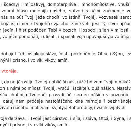
i ščédryj i mílostivyj, dolhoterpilíve i mnohomílostive, vnuší
i vonmí hlásu molénija nášeho, sotvorí s námi známenije vo
 nás na púť Tvoj, jéže chodíti vo ístinňi Tvojéj. Vozveselí serd
 bojátisja ímene Tvojehó svjatáho: zané vélij jesí Tý, i tvorjáj ču
h jedín, i ňísť podóben Tebí v bozích, Hóspodi: sílen v mílosti, 
i, vo jéže pomoháti, i uťišáti, i spasáti vsjá upovájuščyja vo ímja 
dobájet Tebí vsjákaja sláva, čésť i poklonénije, Otcú, i Sýnu, i 
ýňi i prísno, i vo víki vikóv, amíň.
 vtorája.
, da ne járostiju Tvojéju obličíši nás, nižé hňívom Tvojím nakáž
orí s námi po mílosti Tvojéj, vračú i iscilíteľu dúš nášich. Nastáv
išču choťínija Tvojehó: prosvití óči serdéc nášich v poznánie
 i dáruj nám próčeje nastojáščaho dné mírnoje i bezhríšnoj
životá nášeho, molítvami svjatýja Bohoródicy, i vsích svjatých.
ojá deržáva, i Tvojé jésť cárstvo, i síla, i sláva, Otcá, i Sýna, i 
ýňi i prísno, i vo víki vikóv, amíň.