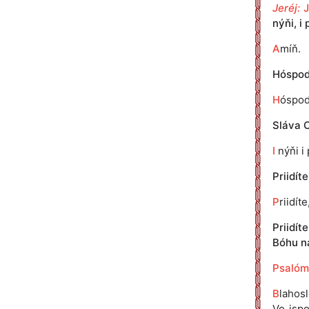
Jeréj:
nýňi, i 
A
míň.
Hóspodi
H
óspod
Sláva O
I
nýňi i 
Priidít
P
riidít
Priidít
Bóhu n
Psalóm
B
lahos
Vo ispo