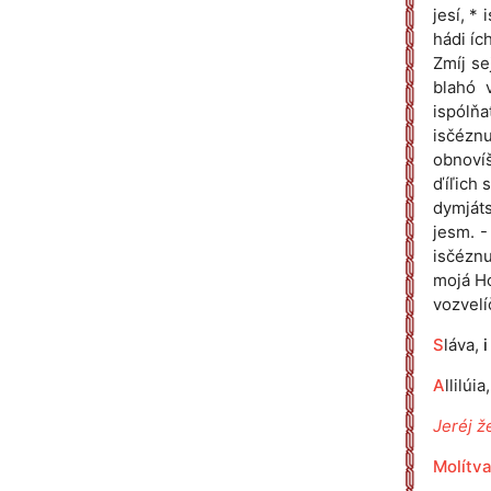
jesí, *
hádi íc
Zmíj se
blahó 
ispólňa
isčéznu
obnovíš
ďíľich s
dymjáts
jesm. -
isčéznu
mojá Hó
vozvelí
S
láva,
i
A
llilúia
Jeréj že
Molítva