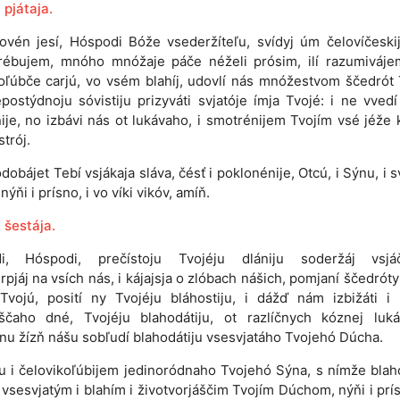
 pjátaja.
lovén jesí, Hóspodi Bóže vsederžíteľu, svídyj úm čelovíčeskij
trébujem, mnóho mnóžaje páče néželi prósim, ilí razumiváje
oľúbče carjú, vo vsém blahíj, udovlí nás mnóžestvom ščedrót 
postýdnoju sóvistiju prizyváti svjatóje ímja Tvojé: i ne vved
ije, no izbávi nás ot lukávaho, i smotrénijem Tvojím vsé jéže 
strój.
dobájet Tebí vsjákaja sláva, čésť i poklonénije, Otcú, i Sýnu, i 
ýňi i prísno, i vo víki vikóv, amíň.
 šestája.
i, Hóspodi, prečístoju Tvojéju dlániju soderžáj vsjáč
rpjáj na vsích nás, i kájajsja o zlóbach nášich, pomjaní ščedróty 
Tvojú, posití ny Tvojéju bláhostiju, i dážď nám izbižáti i
áščaho dné, Tvojéju blahodátiju, ot razlíčnych kóznej luká
nu žízň nášu sobľudí blahodátiju vsesvjatáho Tvojehó Dúcha.
iju i čelovikoľúbijem jedinoródnaho Tvojehó Sýna, s nímže bla
o vsesvjatým i blahím i životvorjáščim Tvojím Dúchom, nýňi i prís