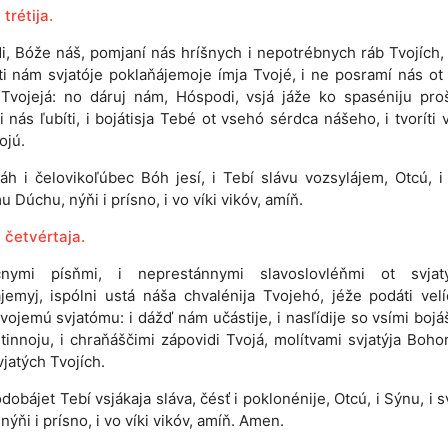
trétija.
i, Bóže náš, pomjaní nás hríšnych i nepotrébnych ráb Tvojích
ti nám svjatóje poklaňájemoje ímja Tvojé, i ne posramí nás ot 
 Tvojejá: no dáruj nám, Hóspodi, vsjá jáže ko spaséniju proš
 nás ľubíti, i bojátisja Tebé ot vsehó sérdca nášeho, i tvoríti 
ojú.
áh i čelovikoľúbec Bóh jesí, i Tebí slávu vozsylájem, Otcú, i
u Dúchu, nýňi i prísno, i vo víki vikóv, amíň.
 četvértaja.
čnymi písňmi, i neprestánnymi slavoslovléňmi ot svjat
jemyj, ispólni ustá náša chvalénija Tvojehó, jéže podáti velí
vojemú svjatómu: i dážď nám učástije, i nasľídije so vsími bojá
tinnoju, i chraňáščimi zápovidi Tvojá, molítvami svjatýja Bohor
vjatých Tvojích.
dobájet Tebí vsjákaja sláva, čésť i poklonénije, Otcú, i Sýnu, i 
nýňi i prísno, i vo víki vikóv, amíň. Amen.