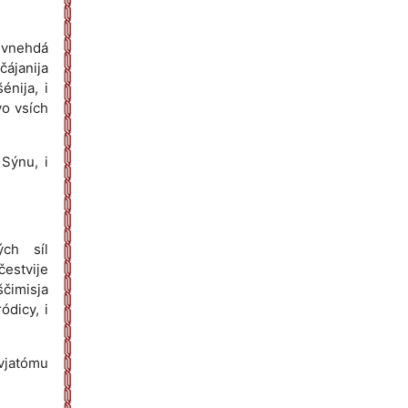
, vnehdá
čájanija
énija, i
vo vsích
 Sýnu, i
ých síl
čestvije
ščimisja
ódicy, i
svjatómu