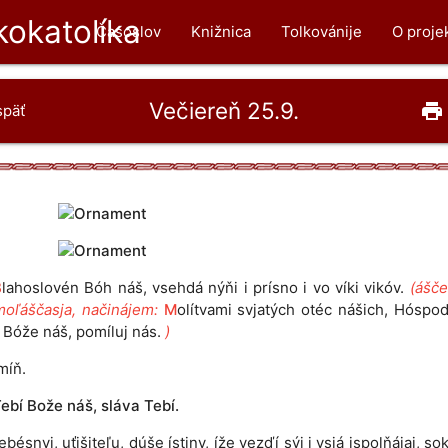
okatolíka
Časoslov
Knižnica
Tolkovánije
O proje
Večiereň 25.9.
print
späť
B
lahoslovén Bóh náš, vsehdá nýňi i prísno i vo víki vikóv.
(ášče
moľáščasja, načinájem:
M
olítvami svjatých otéc nášich, Hóspod
 Bóže náš, pomíluj nás.
)
míň.
ebí Bože náš, sláva Tebí.
ebésnyj, uťišiteľu, dúše ístiny, íže vezďí sýj i vsjá ispolňájaj, s