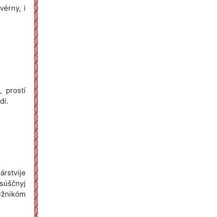
kvérny, i
, prostí
di.
árstvije
asúščnyj
lžnikóm