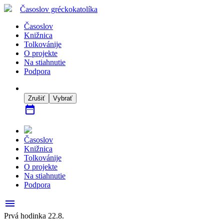
Časoslov
gréckokatolíka
Časoslov
Knižnica
Tolkovánije
O projekte
Na stiahnutie
Podpora
Zrušiť
Vybrať
date_range
Časoslov
Knižnica
Tolkovánije
O projekte
Na stiahnutie
Podpora
menu
Prvá hodinka 22.8.