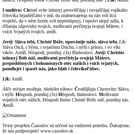
I molítvu:
Ch
risté svíte ístinnyj prosviščájaj i osvjaščájaj vsjákaho
čelovíka hrjadúščaho v mír, da známenajetsja na nás svít licá
tvojehó, da v ném úzrim svít nepristúpnyj, í isprávi stopý náša, k
ďílaniju zápovidej tvojich, molítvami prečístyja tvojejá Mátere, i
vsích Svjatých tvojích, amíň.
Jeréj:
S
láva tebi, Christé Bóže, upovánije náše, sláva tebí.
Lík:
S
láva Otcú, i Sýnu, i svjatómu Dúchu, i nýňi i prísno, i vo víki
vikóv.
A
míň.
H
óspodi, pomíluj.
(3x)
B
lahosloví.
Jeréj:
Ch
ristós
ístinnyj Bóh náš, molítvami prečístyja svojejá Mátere,
prepodóbnych i bohonósnych otéc nášich i vsích svjatých,
pomílujet i spasét nás, jáko bláh i čelovikoľúbec.
Lík:
A
míň.
Ášče mírjan molítsja, hlahólet tókmo:
Č
estňíjšuju Cheruvím:
S
láva,
i nýňi:
H
óspodi, pomíluj
(3x)
H
óspodi, blahosloví.
M
olítvami
svjatých otéc nášich, Hóspodi Iisúse Christé Bóže náš, pomíluj nás.
A
míň.
Texty projektu Časoslov sú určené na vnútornú potrebu. Ďakujeme,
že nás podporujete! www.casoslov.sk