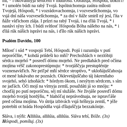
mí, * i okovánnyja sérdcem v múdrosti. Obratísja, Hóspodi, dokóľi?
* i umolén búdi na rabý Tvojá. Ispólnichomsja zaútra mílosti
Tvojejá, Hóspodi, * i vozrádovachomsja, i vozveselíchomsja, vo
vsjá dní náša vozveselíchomsja, * za dní v ňáže smiríl ný jesí, ľíta v
ňáže víďichom zlája. I prízri na rabý Tvojá, i na ďilá Tvojá, * i
nastávi sýny ích. I búdi svítlosť Hóspoda Bóha nášeho na nás, * i
ďilá rúk nášich isprávi na nás, i ďílo rúk nášich isprávi.
Psalóm Davídu, 100
M
ílosť i súd * vospojú Tebí, Hóspodi. Pojú i razumíju v putí
neporóčňie, * kohdá priídeši ko mňí? Prechoždách v nezlóbiji
sérdca mojehó * posreďí dómu mojehó. Ne predlahách pred očíma
mojíma véšč zakonoprestúpnuju: * tvorjáščyja prestuplénije
voznenavíďich. Ne priľpé mňí sérdce stroptívo, * ukloňájuščahosja
ot mené lukávaho ne poznách. Oklevetájuščaho táj ískrenňaho
svojehó, sehó izhoňách: * hórdym ókom, i nesýtym sérdcem, s sím
ne jaďách. Óči mojí na vírnyja zemlí, posaždáti já so mnóju: *
choďáj po putí neporóčnu, séj mí služáše. Ne živjáše posreďí dómu
mojehó tvorjáj hordýňu, * hlahóľaj neprávednaja, ne ispravľáše
pred očíma mojíma. Vo útrija izbivách vsjá hríšnyja zemlí, * jéže
potrebíti ot hráda Hospódňa vsjá ďílajuščyja bezzakónije.
S
láva, i nýňi:
A
llilúia, allilúia, allilúia. Sláva tebí, Bóže.
(3x)
H
óspodi, pomíluj.
(3x)