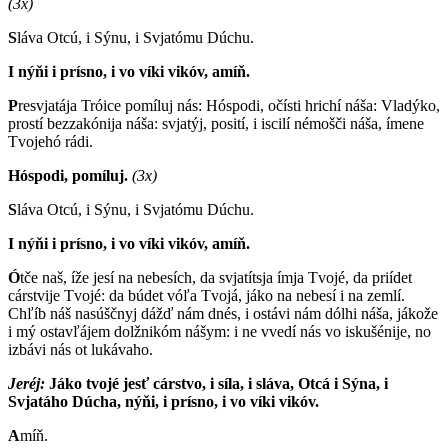
(3x)
S
láva Otcú, i Sýnu, i Svjatómu Dúchu.
I nýňi i prísno, i vo víki vikóv, amíň.
P
resvjatája Tróice pomíluj nás: Hóspodi, očísti hrichí náša: Vladýko,
prostí bezzakónija náša: svjatýj, posití, i iscilí némošči náša, ímene
Tvojehó rádi.
Hóspodi, pomíluj.
(3x)
S
láva Otcú, i Sýnu, i Svjatómu Dúchu.
I nýňi i prísno, i vo víki vikóv, amíň.
Ó
tče naš, íže jesí na nebesích, da svjatítsja ímja Tvojé, da priídet
cárstvije Tvojé: da búdet vóľa Tvojá, jáko na nebesí i na zemlí.
Chľíb náš nasúščnyj dážď nám dnés, i ostávi nám dólhi náša, jákože
i mý ostavľájem dolžnikóm nášym: i ne vvedí nás vo iskušénije, no
izbávi nás ot lukávaho.
Jeréj:
J
áko tvojé jesť cárstvo, i síla, i sláva, Otcá i Sýna, i
Svjatáho Dúcha, nýňi, i prísno, i vo víki vikóv.
A
míň.