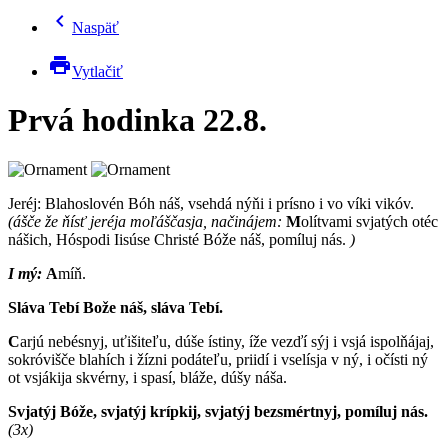
chevron_left
Naspäť
print
Vytlačiť
Prvá hodinka 22.8.
Jeréj: B
lahoslovén Bóh náš, vsehdá nýňi i prísno i vo víki vikóv.
(ášče že ňísť jeréja moľáščasja, načinájem:
M
olítvami svjatých otéc
nášich, Hóspodi Iisúse Christé Bóže náš, pomíluj nás.
)
I mý:
A
míň.
Sláva Tebí Bože náš, sláva Tebí.
C
arjú nebésnyj, uťišiteľu, dúše ístiny, íže vezďí sýj i vsjá ispolňájaj,
sokróvišče blahích i žízni podáteľu, priidí i vselísja v ný, i očísti ný
ot vsjákija skvérny, i spasí, bláže, dúšy náša.
Svjatýj Bóže, svjatýj krípkij, svjatýj bezsmértnyj, pomíluj nás.
(3x)