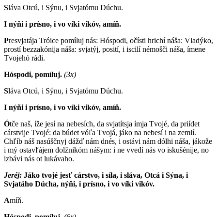
S
láva Otcú, i Sýnu, i Svjatómu Dúchu.
I nýňi i prísno, i vo víki vikóv, amíň.
P
resvjatája Tróice pomíluj nás: Hóspodi, očísti hrichí náša: Vladýko,
prostí bezzakónija náša: svjatýj, posití, i iscilí némošči náša, ímene
Tvojehó rádi.
Hóspodi, pomíluj.
(3x)
S
láva Otcú, i Sýnu, i Svjatómu Dúchu.
I nýňi i prísno, i vo víki vikóv, amíň.
Ó
tče naš, íže jesí na nebesích, da svjatítsja ímja Tvojé, da priídet
cárstvije Tvojé: da búdet vóľa Tvojá, jáko na nebesí i na zemlí.
Chľíb náš nasúščnyj dážď nám dnés, i ostávi nám dólhi náša, jákože
i mý ostavľájem dolžnikóm nášym: i ne vvedí nás vo iskušénije, no
izbávi nás ot lukávaho.
Jeréj:
J
áko tvojé jesť cárstvo, i síla, i sláva, Otcá i Sýna, i
Svjatáho Dúcha, nýňi, i prísno, i vo víki vikóv.
A
míň.
Hóspodi, pomíluj.
(6x)