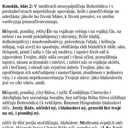
Kondák, hlás 2: V
molítvach neusypájuščuju Bohoródicu i v
predstáteľstvach neprelóžnoje upovánije, hrób i umerščvlénije ne
uderžásta: jákože bo životá Máter, k životú prestávi, vo utróbu
vselívyjsja prisnoďívstvennuju.
H
óspodi, pomíluj.
(40x)
Í
že na vsjákoje vrémja i na vsjákij čás, na
nebesí i na zemlí poklaňájemyj i slávimyj, Bóže blahíj,
dolhoterpilívyj i mnohomílostivyj, právednyja ľubjáj, i hríšnyja
mílujaj, vsjá zovýj ko spaséniju, obiščánija rádi búduščich bláh: sám,
Hóspodi, primí í náša v čás séj molítvy, i isprávi živót náš k
zápovidem Tvojím, dúšy náša osvjatí i ťilesá očísti, pomyšlénija
isprávi, rázum ucilomúdri i istrézvi, i izbávi nás ot vsjákija skórbi,
zól i boľíznej, i ohradí nás svjatými ánhely Tvojími, jáko da
opolčénijem ích sobľudájemi i nastavľájemi, dostíhnem v jedínstvo
víry, i v rázum neprikosnovénnyja Tvojejá slávy: jáko blahoslovén
jesí vo víki vikóv, amíň.
H
óspodi, pomíluj.
(3x)
S
láva, i nýňi:
Č
estňíjšuju Cheruvím i
slávňijšuju bez sravnénija Serafím, bez istľínija Bóha Slóva róždšuju
súščuju Bohoródicu ťá veličájem.
Í
menem Hóspodnim blahosloví
ótče.
Jeréj: B
óže, uščédri ný, i blahosloví ný, prosviti licé tvojé
na ný, i pomíluj ný.
(ášče že ňísť jeréja moľáščasja, hlahólem:
M
olítvami svjatých otéc
nášich, Hóspodi Iisúse Christé Bóže náš, pomíluj nás.
)
Lík:
A
miň.