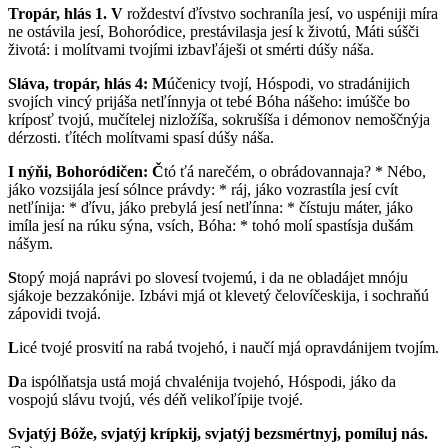
Tropár, hlás 1. V
roždeství ďívstvo sochraníla jesí, vo uspéniji míra
ne ostávila jesí, Bohoródice, prestávilasja jesí k životú, Máti súšči
životá: i molítvami tvojími izbavľáješi ot smérti dúšy náša.
Sláva, tropár, hlás 4: M
účenicy tvojí, Hóspodi, vo stradánijich
svojích vincý prijáša netľínnyja ot tebé Bóha nášeho: imúšče bo
kríposť tvojú, mučítelej nizložíša, sokrušíša i démonov nemoščnýja
dérzosti. ťítéch molítvami spasí dúšy náša.
I nýňi, Bohoródičen:
Č
tó ťá narečém, o obrádovannaja? * Nébo,
jáko vozsijála jesí sólnce právdy: * ráj, jáko vozrastíla jesí cvít
netľínija: * ďívu, jáko prebylá jesí netľínna: * čístuju máter, jáko
imíla jesí na rúku sýna, vsích, Bóha: * tohó molí spastísja dušám
nášym.
S
topý mojá naprávi po slovesí tvojemú, i da ne obladájet mnóju
sjákoje bezzakónije. Izbávi mjá ot klevetý čelovíčeskija, i sochraňú
zápovidi tvojá.
L
icé tvojé prosvití na rabá tvojehó, i naučí mjá opravdánijem tvojím.
D
a ispólňatsja ustá mojá chvalénija tvojehó, Hóspodi, jáko da
vospojú slávu tvojú, vés déň velikoľípije tvojé.
Svjatýj Bóže, svjatýj krípkij, svjatýj bezsmértnyj, pomíluj nás.