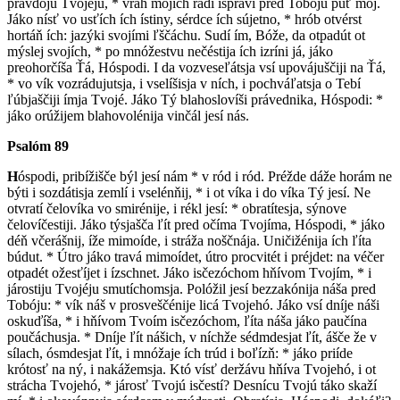
právdoju Tvojéju, * vráh mojích rádi isprávi préd Tobóju púť mój.
Jáko nísť vo usťích ích ístiny, sérdce ích sújetno, * hrób otvérst
hortáň ích: jazýki svojími ľščáchu. Sudí ím, Bóže, da otpadút ot
mýslej svojích, * po mnóžestvu nečéstija ích izríni já, jáko
preohorčíša Ťá, Hóspodi. I da vozveseľátsja vsí upovájuščiji na Ťá,
* vo vík vozrádujutsja, i vselíšisja v ních, i pochváľatsja o Tebí
ľúbjaščiji ímja Tvojé. Jáko Tý blahoslovíši právednika, Hóspodi: *
jáko orúžijem blahovolénija vinčál jesí nás.
Psalóm 89
H
óspodi, pribížišče býl jesí nám * v ród i ród. Préžde dáže horám ne
býti i sozdátisja zemlí i vselénňij, * i ot víka i do víka Tý jesí. Ne
otvratí čelovíka vo smirénije, i rékl jesí: * obratítesja, sýnove
čelovíčestiji. Jáko týsjašča ľít pred očíma Tvojíma, Hóspodi, * jáko
déň včerášnij, íže mimoíde, i stráža noščnája. Uničižénija ích ľíta
búdut. * Útro jáko travá mimoídet, útro procvitét i préjdet: na véčer
otpadét ožesťíjet i ízschnet. Jáko isčezóchom hňívom Tvojím, * i
járostiju Tvojéju smutíchomsja. Polóžil jesí bezzakónija náša pred
Tobóju: * vík náš v prosveščénije licá Tvojehó. Jáko vsí dníje náši
oskuďíša, * i hňívom Tvoím isčezóchom, ľíta náša jáko paučína
poučáchusja. * Dníje ľít nášich, v níchže sédmdesjat ľít, ášče že v
sílach, ósmdesjat ľít, i mnóžaje ích trúd i boľízň: * jáko priíde
krótosť na ný, i nakážemsja. Któ vísť deržávu hňíva Tvojehó, i ot
strácha Tvojehó, * járosť Tvojú isčestí? Desnícu Tvojú táko skaží